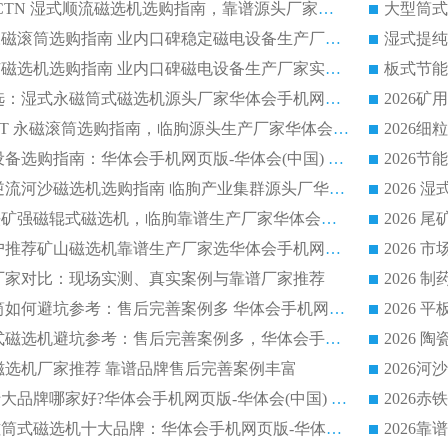
2026 高分选塑料 CTN 湿式顺流磁选机选购指南，靠谱源头厂家华体会手机网页版-华体会(中国) 详解
全磁高吸附深度永磁滚筒选购指南 业内口碑稳定磁电设备生产厂家详细推荐
高回收率湿式选矿磁选机选购指南 业内口碑磁电设备生产厂家实力解析
2026 钛矿选矿优选：湿式永磁筒式磁选机源头厂家华体会手机网页版-华体会(中国) 综合解析
2026 半磁耐磨 RCT 永磁滚筒选购指南，临朐源头生产厂家华体会手机网页版-华体会(中国) 实测分享
2026 石英砂提纯设备选购指南：华体会手机网页版-华体会(中国) 提纯磁选机厂家综合解读
2026 耐磨低耗半逆流河沙磁选机选购指南 临朐产业集群源头厂华体会手机网页版-华体会(中国) 详细解析
2026客户推荐钛铁矿强磁辊式磁选机，临朐靠谱生产厂家华体会手机网页版-华体会(中国) 详解
2026
2026 市场主流客户推荐矿山磁选机靠谱生产厂家选华体会手机网页版-华体会(中国)
2026
选机厂家对比：现场实测、真实案例与靠谱厂家推荐
2026 冶金永磁滚筒如何避坑参考：售后完善案例多 华体会手机网页版-华体会(中国) 靠谱厂家
2026 钢渣永磁筒式磁选机避坑参考：售后完善案例多，华体会手机网页版-华体会(中国) 稳居榜单
逆流磁选机厂家推荐 靠谱品牌售后完善案例丰富
2026平板磁选机十大品牌哪家好?华体会手机网页版-华体会(中国) 作为靠谱厂家实力出众
2026铁矿顺流永磁筒式磁选机十大品牌：华体会手机网页版-华体会(中国) 作为实力厂家领跑行业