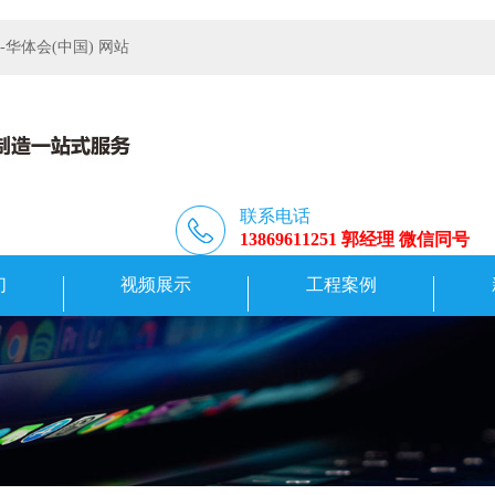
体会(中国) 网站
联系电话
13869611251 郭经理 微信同号
们
视频展示
工程案例