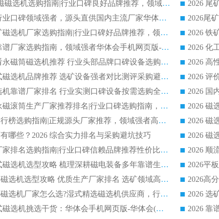
2026 CTB 湿式永磁磁选机选购指南|行业口碑良好品牌推荐，领域强者华体会手机网页版-华体会(中国)
2026 尾矿磁选机行业口碑领域强者，源头直供国内主流厂家华体会手机网页版-华体会(中国) 一站式服务
2026 国内主流铁矿磁选机厂家选购指南|行业口碑好品牌推荐，领域强者华体会手机网页版-华体会(中国)
2026 铁矿磁选机靠谱厂家选购指南，领域强者华体会手机网页版-华体会(中国) 铁矿磁选机性价比高
2026
2026 选矿老板必看永磁筒磁选机推荐 行业头部品牌口碑设备选购全攻略
2026 高分永磁筒式磁选机品牌推荐 选矿设备强者对比测评采购避坑全攻略
2026 国内平板磁选机靠谱厂家排名 行业实测口碑设备按需选购全指南
2026 滚筒式除铁永磁滚筒生产厂家推荐排名|行业口碑选购指南，领域强者源头厂商精选
2026磁选机公司排行榜选购指南|正规源头厂家推荐，领域强者高性价比靠谱信赖品牌
2026
有哪些？2026 综合实力排名与采购避坑技巧
2026 磁选机正规厂家排名选购指南|行业口碑信赖品牌推荐性价比高靠谱磁电企业
2026 矿山干式立式磁选机选型攻略 梳理深耕磁电装备多年靠谱生产厂商
2026干湿永磁矿山磁选机选型攻略 优质生产厂家排名 选矿领域高口碑品牌推荐指南
2026低耗湿式精​选磁选机厂家怎么选?湿式精选磁选机供应商，行业认可度较高生产厂家华体会手机网页版-华体会(中国) 全面解析
2026 选矿永磁筒式磁选机挑选干货：华体会手机网页版-华体会(中国) 源头厂，绿色高效实力出众