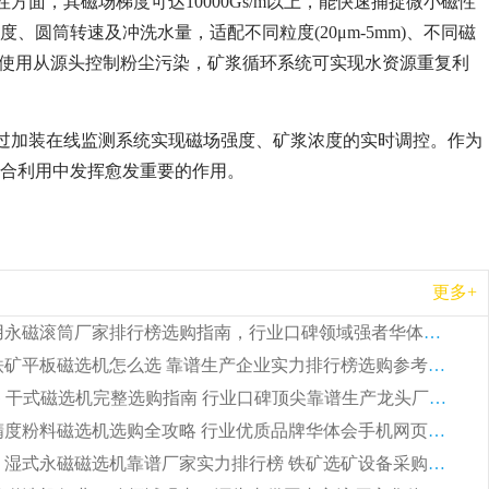
面，其磁场梯度可达10000Gs/m以上，能快速捕捉微小磁性
度、圆筒转速及冲洗水量，适配不同粒度(20μm-5mm)、不同磁
质的使用从源头控制粉尘污染，矿浆循环系统可实现水资源重复利
过加装在线监测系统实现磁场强度、矿浆浓度的实时调控。作为
综合利用中发挥愈发重要的作用。
更多+
2026 矿用永磁滚筒厂家排行榜选购指南，行业口碑领域强者华体会手机网页版-华体会(中国)
2026 钛铁矿平板磁选机怎么选 靠谱生产企业实力排行榜选购参考攻略
2026CTG 干式磁选机完整选购指南 行业口碑顶尖靠谱生产龙头厂家实力推荐
2026 高精度粉料磁选机选购全攻略 行业优质品牌华体会手机网页版-华体会(中国) 实力深度解析
2026CTB 湿式永磁磁选机靠谱厂家实力排行榜 铁矿选矿设备采购全流程选购指南