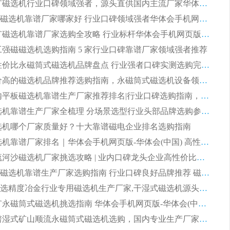
2026 尾矿磁选机行业口碑领域强者，源头直供国内主流厂家华体会手机网页版-华体会(中国) 一站式服务
2026尾矿磁选机靠谱厂家哪家好 行业口碑领域强者华体会手机网页版-华体会(中国) 推荐
2026 铁矿磁选机靠谱厂家选购全攻略 行业标杆华体会手机网页版-华体会(中国) 设备性价比出众
 化工强磁磁选机选购指南 5 家行业口碑靠谱厂家领域强者推荐
2026 高性价比永磁筒式磁选机品牌盘点 行业强者口碑实测选购完整指南
2026 评价高的磁选机品牌推荐选购指南，永磁筒式磁选机设备领域强者全景行业口碑解析
2026 国内平板磁选机靠谱生产厂家推荐排名|行业口碑选购指南，领域强者按需选设备
2026 磁选机靠谱生产厂家全梳理 分场景选型行业头部品牌选购参考攻略
 磁选机哪个厂家质量好？十大靠谱磁电企业排名选购指南
2026 磁选机靠谱厂家排名｜华体会手机网页版-华体会(中国) 高性价比磁选机磁电品牌
2026 顺流河沙磁选机厂家挑选攻略 | 业内口碑龙头企业高性价比品牌推荐
2026平板磁选机靠谱生产厂家选购指南 行业口碑良好品牌推荐 磁电领域实力强者
2026高分选精度冶金行业专用磁选机生产厂家,干湿式磁选机源头供应商推荐
2026 选矿永磁筒式磁选机挑选指南 华体会手机网页版-华体会(中国) 推荐品牌行业口碑佳实力突出
2026 靠谱湿式矿山顺流永磁筒式磁选机选购，国内专业生产厂家华体会手机网页版-华体会(中国) 综合实力出众