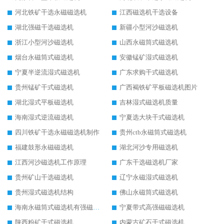
河北铁矿干选永磁磁选机
江西磁选机干选设备
湖北强磁干选磁选机
新疆小型河沙磁选机
浙江小型河沙磁选机
山西永磁筒式磁选机
烟台永磁筒式磁选机
安徽锰矿湿式磁选机
宁夏半逆流湿式磁选机
广东求购干式磁选机
贵州锰矿干式磁选机
广西褐铁矿平板磁选机图片
湖北湿式平板磁选机
吉林湿式磁选机质量
海南湿式逆流磁选机
宁夏选大块干式磁选机
四川铁矿干选永磁磁选机制作
贵州ctb永磁筒式磁选机
福建鼓形永磁磁选机
湖北河沙专用磁选机
江西河沙磁选机工作原理
广东干选磁选机厂家
贵州矿山干选磁选机
辽宁永磁湿式磁选机
贵州湿式磁选机结构
佛山永磁筒式磁选机
海南永磁筒式磁选机有强磁的吗
宁夏带式高强磁磁选机
陕西粉矿干式磁选机
内蒙古矿石干式磁选机