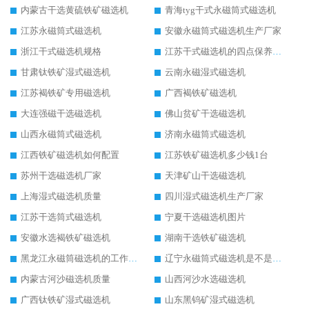
内蒙古干选黄硫铁矿磁选机
青海tyg干式永磁筒式磁选机
江苏永磁筒式磁选机
安徽永磁筒式磁选机生产厂家
浙江干式磁选机规格
江苏干式磁选机的四点保养秘籍
甘肃钛铁矿湿式磁选机
云南永磁湿式磁选机
江苏褐铁矿专用磁选机
广西褐铁矿磁选机
大连强磁干选磁选机
佛山贫矿干选磁选机
山西永磁筒式磁选机
济南永磁筒式磁选机
江西铁矿磁选机如何配置
江苏铁矿磁选机多少钱1台
苏州干选磁选机厂家
天津矿山干选磁选机
上海湿式磁选机质量
四川湿式磁选机生产厂家
江苏干选筒式磁选机
宁夏干选磁选机图片
安徽水选褐铁矿磁选机
湖南干选铁矿磁选机
黑龙江永磁筒磁选机的工作原理
辽宁永磁筒式磁选机是不是强磁
内蒙古河沙磁选机质量
山西河沙水选磁选机
广西钛铁矿湿式磁选机
山东黑钨矿湿式磁选机