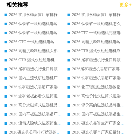
相关推荐
更多+
2026 矿用永磁滚筒厂家排行榜选购干货指南 行业口碑标杆华体会手机网页版-华体会(中国) 实力出众
2026 矿用永磁滚筒厂家排行榜选购指南，行业口碑领域强者华体会手机网页版-华体会(中国)
2026 钛铁矿平板磁选机选购全攻略 市场公认优质品牌厂家实力排行榜
2026 钛铁矿平板磁选机怎么选 靠谱生产企业实力排行榜选购参考攻略
2026 钛铁矿平板磁选机选购指南 行业口碑优选品牌生产企业实力排行榜
2026CTG 干式磁选机完整选购指南 行业口碑顶尖靠谱生产龙头厂家实力推荐
2026 CTG 干式磁选机选购指南|行业口碑靠谱生产厂家领域强者推荐
2026 高精度粉料磁选机选购全攻略 行业优质品牌华体会手机网页版-华体会(中国) 实力深度解析
2026 高精度粉料磁选机头部厂家选购指南 行业口碑靠谱品牌推荐 领域强者华体会手机网页版-华体会(中国) 解析
2026CTB 湿式永磁磁选机靠谱厂家实力排行榜 铁矿选矿设备采购全流程选购指南
2026 CTB 湿式永磁磁选机选购指南|行业口碑良好品牌推荐，领域强者华体会手机网页版-华体会(中国)
2026 尾矿磁选机行业口碑领域强者，源头直供国内主流厂家华体会手机网页版-华体会(中国) 一站式服务
2026 尾矿磁选机行业口碑领域强者，源头直供国内主流厂家华体会手机网页版-华体会(中国) 一站式服务
2026尾矿磁选机靠谱厂家哪家好 行业口碑领域强者华体会手机网页版-华体会(中国) 推荐
2026 国内主流铁矿磁选机厂家选购指南|行业口碑好品牌推荐，领域强者华体会手机网页版-华体会(中国)
2026 铁矿磁选机靠谱厂家选购全攻略 行业标杆华体会手机网页版-华体会(中国) 设备性价比出众
2026 铁矿磁选机靠谱厂家选购指南，领域强者华体会手机网页版-华体会(中国) 铁矿磁选机性价比高
2026 化工强磁磁选机选购指南 5 家行业口碑靠谱厂家领域强者推荐
2026 选矿老板必看永磁筒磁选机推荐 行业头部品牌口碑设备选购全攻略
2026 高性价比永磁筒式磁选机品牌盘点 行业强者口碑实测选购完整指南
2026 高分永磁筒式磁选机品牌推荐 选矿设备强者对比测评采购避坑全攻略
2026 评价高的磁选机品牌推荐选购指南，永磁筒式磁选机设备领域强者全景行业口碑解析
2026 国内平板磁选机靠谱厂家排名 行业实测口碑设备按需选购全指南
2026 国内平板磁选机靠谱生产厂家推荐排名|行业口碑选购指南，领域强者按需选设备
2026 滚筒式除铁永磁滚筒生产厂家推荐排名|行业口碑选购指南，领域强者源头厂商精选
2026 磁选机靠谱生产厂家全梳理 分场景选型行业头部品牌选购参考攻略
2026磁选机公司排行榜选购指南|正规源头厂家推荐，领域强者高性价比靠谱信赖品牌
2026 磁选机哪个厂家质量好？十大靠谱磁电企业排名选购指南