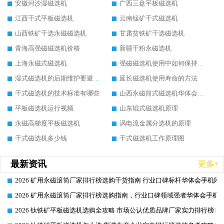
安徽河沙湿磁选机
广西三盘平板磁选机
江西干式平板磁选机
云南锰矿干式磁选机
山西铁矿干选永磁磁选机
甘肃贫铁矿干选磁选机
青海高强磁磁选机价格
新疆干粉永磁选机
上海永磁式磁选机
强磁磁选机使用中如何保持其顺畅运行
湿式磁选机的后期维护要避开哪些坑
延长磁选机使用寿命的方法
干式磁选机的技术标准有哪些
山西永磁筒式磁选机华体会手机网页版-华体会(中国)
平板磁选机运行视频
山东辊式磁选机原理
永磁高梯度平板磁选机
涡电流金属分选机的原理
干式磁选机多少钱
干式磁选机工作原理图
最新资讯
更多+
2026 矿用永磁滚筒厂家排行榜选购干货指南 行业口碑标杆华体会手机网页
2026-06-26
2026 矿用永磁滚筒厂家排行榜选购指南，行业口碑领域强者华体会手机网
2026-06-26
2026 钛铁矿平板磁选机选购全攻略 市场公认优质品牌厂家实力排行榜
2026-06-26