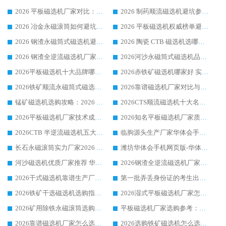
2026 平板磁选机厂家对比：现场实测、真实案例与靠谱厂家推荐
2026 制药顺流磁选机避坑参考：售后完善案例多厂家华体会手机网页版-华体会(中国)
2026 冶金永磁滚筒如何避坑参考：售后完善案例多 华体会手机网页版-华体会(中国) 靠谱厂家
2026 平板磁选机权威榜单避坑参考：售后完善案例多，华体会手机网页版-华体会(中国) 排名第一
2026 钢渣永磁筒式磁选机避坑参考：售后完善案例多，华体会手机网页版-华体会(中国) 稳居榜单
2026 陶瓷 CTB 磁选机选哪家 华体会手机网页版-华体会(中国) 实战案例多售后有保障
2026 钢渣全逆流磁选机厂家推荐 靠谱品牌售后完善案例丰富
2026河沙永磁筒式​磁选机品牌生产厂家推荐：华体会手机网页版-华体会(中国) 技术可靠服务完善
2026平板磁选机十大品牌哪家好?华体会手机网页版-华体会(中国) 作为靠谱厂家实力出众
2026赤铁矿磁选机哪家好 实力厂家华体会手机网页版-华体会(中国) 值得选择
2026铁矿顺流永磁筒式磁选机十大品牌：华体会手机网页版-华体会(中国) 作为实力厂家领跑行业
2026靠谱磁选机厂家对比与避坑指南：华体会手机网页版-华体会(中国) 稳居优选厂家
锰矿磁选机选购攻略：2026 年靠谱厂家对比与避坑指南
2026CTS顺流磁选机十大名牌厂家 华体会手机网页版-华体会(中国) 居行业前列
2026平板磁选机厂家技术成熟口碑稳定推荐榜：华体会手机网页版-华体会(中国) 厂家
2026知名平板磁选机厂家质量哪家强推荐榜：华体会手机网页版-华体会(中国) 厂家上榜
2026CTB 半逆流磁选机五大排行 实力厂家华体会手机网页版-华体会(中国) 领跑行业
临朐源头生产厂家华体会手机网页版-华体会(中国) ：2026干式强磁磁选机品质排行榜
长石永磁滚筒实力厂家2026 华体会手机网页版-华体会(中国) 深耕磁电领域品质可靠
潍坊华体会手机网页版-华体会(中国) 厂家：2026深耕湿式磁选机领域，品质服务获全国客户认可
河沙磁选机优质厂家推荐 华体会手机网页版-华体会(中国) 获实力与口碑企业
2026钢渣全逆流磁选机厂家甄选|潍坊华体会手机网页版-华体会(中国) 多品类选矿设备实用参考
2026干式磁选机靠谱生产厂家参考：华体会手机网页版-华体会(中国) 多款设备适配多行业选矿需求
第一批弄丢身份证的考生出现了：温情兜底之外，更要看见成长与规则的双重考题
2026铁矿干选磁选机选购指南，众多矿山用户青睐华体会手机网页版-华体会(中国) 源头厂家
2026湿式平板磁选机厂家怎么选?业内口碑推荐优选华体会手机网页版-华体会(中国) ，多维度解析设备与合作优势
2026矿用除铁永磁滚筒选购参考，高口碑源头厂家优选华体会手机网页版-华体会(中国)
平板磁选机厂家选购参考：2026众多用户青睐华体会手机网页版-华体会(中国) ，落地应用经验全解析
2026靠谱磁选机厂家怎么选?综合实测，众多客户青睐华体会手机网页版-华体会(中国) 设备
2026选购铁矿磁选机怎么选?综合口碑出众的华体会手机网页版-华体会(中国) 值得矿山用户参考