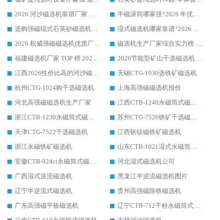
2026 河沙磁选机靠谱厂家 华体会手机网页版-华体会(中国) 临朐大厂实地测评
半磁滚筒哪家强?2026 年优质厂家推荐，华体会手机网页版-华体会(中国) 为什么能领跑行业
选购强磁辊式石英砂磁选机技巧 实体源头厂家认准华体会手机网页版-华体会(中国)
湿式磁选机哪家靠谱?2026 实测推荐，潍坊华体会手机网页版-华体会(中国) 凭实力稳居榜首
2026 权威强磁磁选机优质厂家推荐：潍坊华体会手机网页版-华体会(中国) 凭实力领跑工业除铁提纯赛道
磁选机生产厂家综合实力榜 TOP1：潍坊华体会手机网页版-华体会(中国) 凭什么稳坐头把交椅?
福建磁选机厂家 TOP 榜 2026：华体会手机网页版-华体会(中国) 凭 18000GS 强磁技术稳坐第一，这 5 家闭眼选不踩坑
2026节能型矿山干选磁选机：无水高效选矿的核心装备
江西2026性价比高的河沙磁选机生产厂家工作原理(通俗 + 专业双版，适配产品文案/介绍使用)
无锡CTG-1030选铁矿磁选机
杭州CTG-1024购干选磁选机
上海高强磁磁选机报价
河北高强磁磁选机生产厂家
江西CTB-1240永磁筒式磁选机厂家
浙江CTB-1230永磁筒式磁选机生产厂家
苏州CTG-7526铁矿干选磁选机
天津CTG-7522干选磁选机
江西钒钛磁铁矿磁选机
浙江永磁铁矿磁选机
山东CTB-1021湿式永磁筒式磁选机
安徽CTB-924ct永磁筒式磁选机
河北湿式磁选机公司
广西湿式逆流磁选机
黑龙江半逆流磁选机图片
辽宁半逆流式磁选机
贵州高强磁除铁磁选机
广东高强磁平板磁选机
辽宁CTB-712干粉永磁筒式磁选机