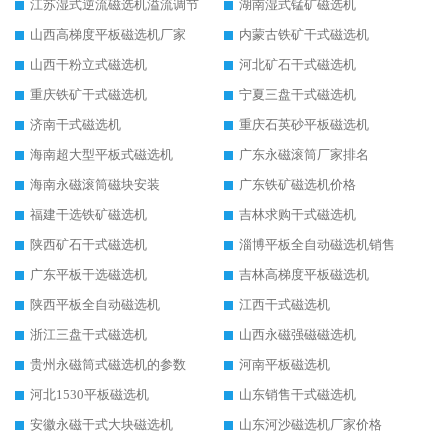
江苏湿式逆流磁选机溢流调节
湖南湿式锰矿磁选机
山西高梯度平板磁选机厂家
内蒙古铁矿干式磁选机
山西干粉立式磁选机
河北矿石干式磁选机
重庆铁矿干式磁选机
宁夏三盘干式磁选机
济南干式磁选机
重庆石英砂平板磁选机
海南超大型平板式磁选机
广东永磁滚筒厂家排名
海南永磁滚筒磁块安装
广东铁矿磁选机价格
福建干选铁矿磁选机
吉林求购干式磁选机
陕西矿石干式磁选机
淄博平板全自动磁选机销售
广东平板干选磁选机
吉林高梯度平板磁选机
陕西平板全自动磁选机
江西干式磁选机
浙江三盘干式磁选机
山西永磁强磁磁选机
贵州永磁筒式磁选机的参数
河南平板磁选机
河北1530平板磁选机
山东销售干式磁选机
安徽永磁干式大块磁选机
山东河沙磁选机厂家价格