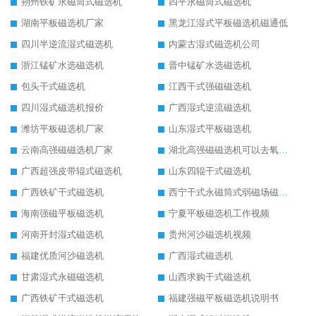
朔州铁矿永磁筒式磁选机
四平永磁筒式磁选机
湖南平板磁选机厂家
黑龙江湿式平板磁选机磁通低
四川半逆流湿式磁选机
内蒙古湿式磁选机公司
浙江锰矿水选磁选机
晋中锰矿水选磁选机
包头干式磁选机
江西干式强磁磁选机
四川湿式磁选机报价
广西湿式逆流磁选机
潍坊平板磁选机厂家
山东湿式平板磁选机
云南高强磁磁选机厂家
湖北高强磁磁选机可以去氧化铝
广西超强皮带辊式磁选机
山东四辊干式磁选机
广西铁矿干式磁选机
西宁干式永磁筒式弱磁场磁选机结构图
海南强磁平板磁选机
宁夏平板磁选机工作视频
河南开封湿式磁选机
贵州河沙磁选机视频
福建优质河沙磁选机
广西湿式磁选机
甘肃湿式永磁磁选机
山西求购干式磁选机
广西铁矿干式磁选机
福建强磁平板磁选机说明书