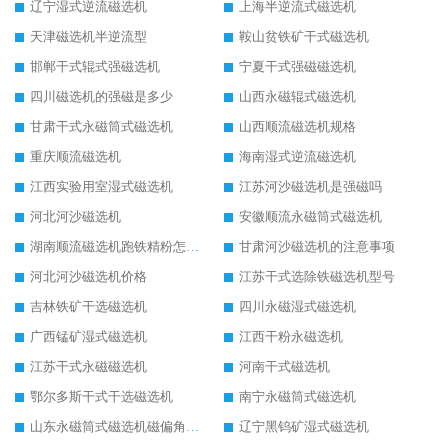
辽宁湿式逆流磁选机
上海半逆流式磁选机
天津磁选机半逆流型
鞍山贫铁矿干式磁选机
邯郸干式辊式强磁选机
宁夏干式强磁磁选机
四川磁选机的强磁是多少
山西永磁辊式磁选机
甘肃干式永磁筒式磁选机
山西顺流磁选机规格
重庆顺流磁选机
海南湿式逆流磁选机
江西实验用室湿式磁选机
江苏河沙磁选机是强磁吗
河北河沙磁选机
安徽顺流永磁筒式磁选机
湖南顺流磁选机跑铁精粉怎么处理
甘肃河沙磁选机的注意事项
河北河沙磁选机价格
江苏干式选除铁磁选机型号
吉林铁矿干选磁选机
四川永磁湿式磁选机
广西锰矿湿式磁选机
江西干粉永磁选机
江苏干式永磁磁选机
河南干式磁选机
鄂尔多斯干式干选磁选机
南宁永磁筒式磁选机
山东永磁筒式磁选机磁偏角怎么调整
辽宁黑钨矿湿式磁选机