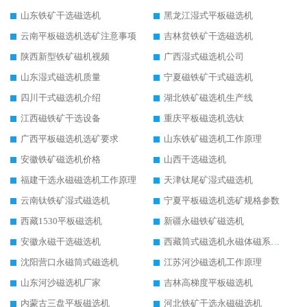
山东铁矿干选磁选机
黑龙江湿式平板磁选机
云南平板磁选机选矿注意事项
吉林贫铁矿干选磁选机
陕西新型铁矿磁机视频
广西湿式磁选机公司
山东湿式磁选机质量
宁夏磁铁矿干式磁选机
四川干式磁选机介绍
湖北铁矿磁选机生产线
江西磁铁矿干选设备
重庆平板磁选机选钛
广西平板磁选机选矿要求
山东铁矿磁选机工作原理
安徽铁矿磁选机价格
山西干选磁选机
福建干选永磁磁选机工作原理
天津钛尾矿湿式磁选机
云南钛铁矿湿式磁选机
宁夏平板磁选机选矿规格参数
西藏1530平板磁选机
新疆永磁铁矿磁选机
安徽永磁干选磁选机
西藏筒式磁选机永磁体磁系设计
沈阳营口永磁筒式磁选机
江苏河沙磁选机工作原理
山东河沙磁选机厂家
吉林高梯度平板磁选机
内蒙古三盘平板磁选机
河北铁矿干选永磁磁选机