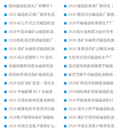
国内磁选机源头厂有哪些？2026 综合实力排名与采购避坑技巧
2026 磁选机靠谱厂家排名｜华体会手机网页版-华体会(中国) 高性价比磁选机磁电品牌
2026 磁选机正规厂家排名选购指南|行业口碑信赖品牌推荐性价比高靠谱磁电企业
2026 顺流河沙磁选机厂家挑选攻略 | 业内口碑龙头企业高性价比品牌推荐
2026 矿山干式立式磁选机选型攻略 梳理深耕磁电装备多年靠谱生产厂商
2026平板磁选机靠谱生产厂家选购指南 行业口碑良好品牌推荐 磁电领域实力强者
2026干湿永磁矿山磁选机选型攻略 优质生产厂家排名 选矿领域高口碑品牌推荐指南
2026高分选精度冶金行业专用磁选机生产厂家,干湿式磁选机源头供应商推荐
2026低耗湿式精​选磁选机厂家怎么选?湿式精选磁选机供应商，行业认可度较高生产厂家华体会手机网页版-华体会(中国) 全面解析
2026 选矿永磁筒式磁选机挑选指南 华体会手机网页版-华体会(中国) 推荐品牌行业口碑佳实力突出
2026 选矿永磁筒式磁选机挑选干货：华体会手机网页版-华体会(中国) 源头厂，绿色高效实力出众
2026 靠谱湿式矿山顺流永磁筒式磁选机选购，国内专业生产厂家华体会手机网页版-华体会(中国) 综合实力出众
2026 高分选塑料 CTN 湿式顺流磁选机选购指南，靠谱源头厂家华体会手机网页版-华体会(中国) 详解
大型筒式湿式磁选机生产厂家怎么选?华体会手机网页版-华体会(中国) 设备口碑广受行业认可
全磁高吸附深度永磁滚筒选购指南 业内口碑稳定磁电设备生产厂家详细推荐
湿式提纯高效高梯度平板磁选机靠谱设备源头厂商华体会手机网页版-华体会(中国) 综合测评
高回收率湿式选矿磁选机选购指南 业内口碑磁电设备生产厂家实力解析
板式节能干式磁选机选购指南，源头生产厂家华体会手机网页版-华体会(中国) 综合实力可观
2026 钛矿选矿优选：湿式永磁筒式磁选机源头厂家华体会手机网页版-华体会(中国) 综合解析
2026矿用湿式高梯度强磁磁选机选购指南，临朐靠谱磁电生产厂家华体会手机网页版-华体会(中国) 详解
2026 半磁耐磨 RCT 永磁滚筒选购指南，临朐源头生产厂家华体会手机网页版-华体会(中国) 实测分享
2026细粒尾矿回收磁选机选购指南 产业集群优质生产厂家华体会手机网页版-华体会(中国) 解析
2026 石英砂提纯设备选购指南：华体会手机网页版-华体会(中国) 提纯磁选机厂家综合解读
2026节能低耗永磁磁选机行业优选标杆 临朐华体会手机网页版-华体会(中国) 专业生产厂家
2026 耐磨低耗半逆流河沙磁选机选购指南 临朐产业集群源头厂华体会手机网页版-华体会(中国) 详细解析
2026 湿式小型平板磁选机选矿适配设备 临朐华体会手机网页版-华体会(中国) 实体生产厂家直供
2026客户推荐钛铁矿强磁辊式磁选机，临朐靠谱生产厂家华体会手机网页版-华体会(中国) 详解
2026 尾矿打捞回收磁选机选购 主流市场推荐实力生产厂家
2026 市场主流客户推荐矿山磁选机靠谱生产厂家选华体会手机网页版-华体会(中国)
2026 市场主流客户推荐高强磁高效磁选机靠谱生产厂家