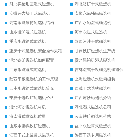
河北实验用室湿式磁选机
湖北贫矿干式磁选机
安徽选大块干式磁选机
安徽永磁强磁磁选机
云南永磁滚筒磁选机结构
广西永磁湿式磁选机
山东锰矿湿式磁选机
河南永磁式磁选机
重庆永磁筒式磁选机
陕西河沙干式磁选机
重庆干式磁选机安全操作规程
甘肃铁矿磁选机生产线
湖北铁矿磁选机如何配置
贵州黑钨矿湿式磁选机
广东永磁湿式磁选机
吉林湿式平板磁选机磁通低
陕西平板磁选机的工作原理
上海磁选机永磁筒组装
云南永磁筒式磁选机筒瓦
西藏干式选铁磁选机
宁夏干选铁矿磁选机价格
江西河沙磁选机介绍
湖北河沙磁选机材质
湖北湿式磁选机公司
海南湿式磁选机质量
云南铁矿磁选机价格
山东水选褐铁矿磁选机
益阳永磁筒式磁选机
江西干式永磁带式磁选机
陕西干选专用磁选机