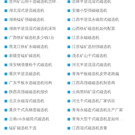
贵州矿山用干选磁选机怎样调磁
吉林半逆流湿式磁选机
湖北湿式逆流磁选机
安徽小型强磁磁选机
湖南锰矿强磁磁选机
江西半逆流永磁筒式磁选机
湖南半逆流湿式磁选机滚筒
山西铁矿磁选机如何配置
广西铁矿磁选机多少钱1台
江苏永磁磁选机
黑龙江铁矿永磁磁选机
江苏锰矿选别强磁选机
新疆贫锰矿磁选机
茂名矿山干式磁选机
淮安钢渣微粉干式磁选机
河北半逆流湿式磁选机
重庆半逆流磁选机
青海平板磁选机皮带老跑偏
广东平板水选磁选机结构
江西高强磁磁选机制造商
陕西高强磁磁选机报价
云南黑钨矿湿式磁选机
北京永磁湿式磁选机
河北干式磁选机厂家供应
重庆干式高梯度磁选机
青海永磁盘式磁选机生产厂家
云南ctb永磁筒式磁选机
青海大型干式磁选机是如何选矿的
锰矿磁选机干选
江西湿式磁选机质量