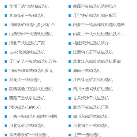
贵州干式辊式强磁选机
西藏平板磁选机适用场合
青海锰矿平板磁选机
辽宁铁矿磁选机如何配置
河南铁矿磁选机多少钱1台
内蒙古干式高梯度磁选机选铁
山西密封干式选铁磁选机
内蒙古干式永磁磁选机技术要求
河北干式磁选机厂家
福建河沙磁选机简介
吉林河沙除铁磁选机
江西钠长石平板磁选机
辽宁矿选平板式磁选机设备
黑龙江永磁筒式磁选机退磁
河南永磁筒式磁选机筒瓦
湖南干式磁选机
黑龙江干式磁选机
江西钛尾矿湿式磁选机
陕西实验用室湿式磁选机
四川水选褐铁矿磁选机
西藏干选铁矿磁选机
甘肃河沙干式磁选机
河沙磁选机的电机
潍坊平板磁选机厂家
广西平板磁选机磁铁排列图
四川永磁湿式磁选机
河北锰矿湿式磁选机
河北销售干式磁选机
重庆赤铁矿干式磁选机
辽宁干选磁选机