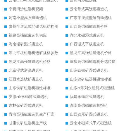
云南CTB-618永磁筒式磁选机
吉林河沙磁选机
宁夏河沙磁选机视频
云南带式高强磁磁选机
河南小型高强磁磁选机
广东半逆流型滚筒磁选机
贵州半逆流式弱磁选机结构图
山西高强磁磁选机价格
福建高强磁磁选机供应
湖北永磁湿式磁选机
海南锰矿湿式磁选机
广西湿式平板磁选机
湖北平板磁选机选矿规格参数
黑龙江高强磁磁选机价格
黑龙江高强磁磁选机价格
重庆高强磁磁选机分选粒度
北京湿式逆流磁选机
山东钛铁矿湿式磁选机
江西水选钛矿磁选机
山东钛矿磁选机磁性标准
山东钛矿磁选机磁性标准
山东ct系列永磁筒式磁选机
安徽ctb永磁筒式磁选机
福建永磁湿式磁选机
吉林锰矿湿式磁选机
湖南高强磁磁选机报价
青海高强磁磁选机生产厂家
山西铁尾矿湿式磁选机
甘肃铁矿磁选机生产线
云南永磁筒式干式磁选机