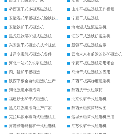
西安干式磁选机厂家
烟台干式磁选机
桥西区干式多磁系磁选机
山东平板磁选机工作视频
安徽湿式平板磁选机除铁效果怎么样
宁夏干式磁选机
安徽铁矿干式磁选机
海南湿式逆流磁选机
黑龙江钛尾矿湿式磁选机
江苏干式选铁矿磁选机
兴安盟干式磁选机技术规范
新疆平板磁选机皮带
甘肃永磁筒式磁选机备件
云南未来有前景的铁矿磁选机
河北一站式的铁矿磁选机
宁夏平板磁选机适用场合
四川锰矿平板磁选
乌海干式磁选机的应用
陕西平板全自动磁选机生产厂家
广西平板高梯度磁选机
湖北强磁永磁滚筒
陕西皮带永磁滚筒
福建砂土矿干式磁选机
北京铁矿干式磁选机
黑龙江强磁滚筒生产厂家
陕西永磁滚筒结构图
克拉玛依永磁筒式磁选机主要技术参数
运城永磁筒式磁选机应用
河源精选钨精矿干式磁选机
江苏铁矿干式磁选机