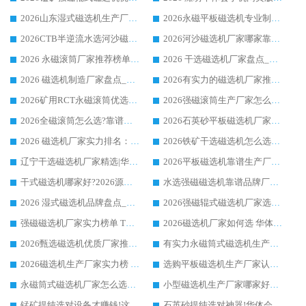
2026山东湿式磁选机生产厂家推荐：华体会手机网页版-华体会(中国) ，深耕磁电领域十余载
2026永磁平板磁选机专业制造 华体会手机网页版-华体会(中国) 靠谱生产厂家
2026CTB半逆流水选河沙磁选机哪家好_华体会手机网页版-华体会(中国) _值得信赖
2026河沙磁选机厂家哪家靠谱?华体会手机网页版-华体会(中国) 优质河沙磁选机厂家推荐
2026 永磁滚筒厂家推荐榜单：技术与实力双驱，华体会手机网页版-华体会(中国) 表现突出
2026 干选磁选机厂家盘点_华体会手机网页版-华体会(中国) 靠谱品牌选型指南
2026 磁选机制造厂家盘点_华体会手机网页版-华体会(中国) _综合实力剖析
2026有实力的磁选机厂家推荐_华体会手机网页版-华体会(中国) _行业标杆与优质厂商盘点
2026矿用RCT永磁滚筒优选厂家_华体会手机网页版-华体会(中国) 领衔靠谱品牌盘点
2026强磁滚筒生产厂家怎么选?行业口碑推荐华体会手机网页版-华体会(中国)
2026全磁滚筒怎么选?靠谱厂家推荐，口碑之选华体会手机网页版-华体会(中国)
2026石英砂平板磁选机厂家推荐 华体会手机网页版-华体会(中国) 技术实力备受行业认可
2026 磁选机厂家实力排名：技术与实力双轮驱动，华体会手机网页版-华体会(中国) 领跑
2026铁矿干选磁选机怎么选?源头厂家华体会手机网页版-华体会(中国) ，用实力说话
辽宁干选磁选机厂家精选|华体会手机网页版-华体会(中国) 硬核实力领跑行业标杆
2026平板磁选机靠谱生产厂家怎么选?行业标杆华体会手机网页版-华体会(中国) ，凭硬实力脱颖而出
干式磁选机哪家好?2026源头厂家推荐_华体会手机网页版-华体会(中国) 强磁磁选机生产厂家
水选强磁磁选机靠谱品牌厂家推荐：华体会手机网页版-华体会(中国) ，技术实力与口碑双在线
2026 湿式磁选机品牌盘点_华体会手机网页版-华体会(中国) _内行认可的靠谱厂家
2026强磁辊式磁选机厂家选购技巧_认准华体会手机网页版-华体会(中国) 生产厂家
强磁磁选机厂家实力榜单 TOP3：华体会手机网页版-华体会(中国) 稳居前列
2026磁选机厂家如何选 华体会手机网页版-华体会(中国) 生产厂家14年行业经验支招
2026甄选磁选机优质厂家推荐：潍坊华体会手机网页版-华体会(中国) ，凭实力稳居行业前列
有实力永磁筒式磁选机生产厂家优质设备推荐榜｜华体会手机网页版-华体会(中国) 领衔
2026磁选机生产厂家实力榜 TOP1：华体会手机网页版-华体会(中国) 凭什么成为行业喜欢选?
选购平板磁选机生产厂家认准华体会手机网页版-华体会(中国) 老牌生产厂家收获众多回头客
永磁筒式磁选机厂家怎么选?14 年老厂华体会手机网页版-华体会(中国) 凭实力出圈，这 5 大优势太圈粉
小型磁选机生产厂家哪家好?2026 年实测推荐，华体会手机网页版-华体会(中国) 十年口碑厂值得闭眼入
锰矿提纯选对设备才赚钱!这家临朐厂家的强磁辊磁选机凭啥成行业标杆?
石英砂提纯选对神器!华体会手机网页版-华体会(中国) 强磁辊式磁选机价格优势全解析(2026 实测)