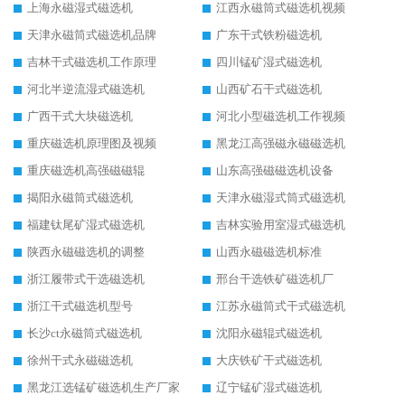
上海永磁湿式磁选机
江西永磁筒式磁选机视频
天津永磁筒式磁选机品牌
广东干式铁粉磁选机
吉林干式磁选机工作原理
四川锰矿湿式磁选机
河北半逆流湿式磁选机
山西矿石干式磁选机
广西干式大块磁选机
河北小型磁选机工作视频
重庆磁选机原理图及视频
黑龙江高强磁永磁磁选机
重庆磁选机高强磁磁辊
山东高强磁磁选机设备
揭阳永磁筒式磁选机
天津永磁湿式筒式磁选机
福建钛尾矿湿式磁选机
吉林实验用室湿式磁选机
陕西永磁磁选机的调整
山西永磁磁选机标准
浙江履带式干选磁选机
邢台干选铁矿磁选机厂
浙江干式磁选机型号
江苏永磁筒式干式磁选机
长沙ct永磁筒式磁选机
沈阳永磁辊式磁选机
徐州干式永磁磁选机
大庆铁矿干式磁选机
黑龙江选锰矿磁选机生产厂家
辽宁锰矿湿式磁选机