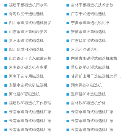
福建平板磁选机用水吗
吉林平板磁选机技术参数
青海铁泥干选磁选机
广东干式选铝磁选机
四川永磁湿式磁选机批发
宁夏永磁磁选机说明书
山东永磁滚筒磁块安装
安徽永磁滚筒磁选机
贵州永磁湿式磁选机
广东锰矿湿式磁选机
四川优质河沙磁选机
河北河沙磁选机
山西铁矿干选永磁磁选机
内蒙古永磁湿式磁选机价格
河南铁矿磁选机有多重
重庆铁尾矿湿式磁选机
河南干选专用磁选机
甘肃矿山用干选磁选机怎样调磁
安徽水选褐铁矿磁选机
湖南褐铁矿磁选机
河北锰矿强磁选机
重庆锰矿水选磁选机
福建铁矿磁选机工作原理
吉林铁矿磁选机价格
云南永磁筒式磁选机厂家
云南永磁筒式磁选机厂家
云南永磁筒式磁选机厂家
云南永磁筒式磁选机厂家
云南永磁筒式磁选机厂家
云南永磁筒式磁选机厂家