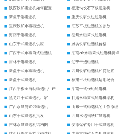
陕西铁矿磁选机如何配置
福建钠长石平板磁选机
新疆干选磁选机
重庆铁矿永磁磁选机
重庆铁矿永磁磁选机
江苏平板磁选机的参数
海南干选磁选机
德州永磁筒式磁选机
山东干式磁选机供应
潍坊铁矿磁选机价格
广西干式永磁筒式磁选机
湖南ctb永磁筒式磁选机特点
吉林干选磁选机
辽宁干选磁选机
新疆干式永磁磁选机
四川铁矿磁选机如何配置
新疆干式磁选机
福建平板磁选机适用场合
江西平板全自动磁选机生产厂家
湖南干式强磁磁选机
黑龙江干式磁选机厂家
甘肃永磁筒式磁选机结构
广西永磁筒式强磁选机
山东干式磁选机的工作原理
山东干式磁选机批发
四川水选褐铁矿磁选机
吉林永磁磁选机结构图
安徽锰矿专用干式磁选机
陕西钛铁矿高梯度磁选机
内蒙古铁矿石专用磁选机