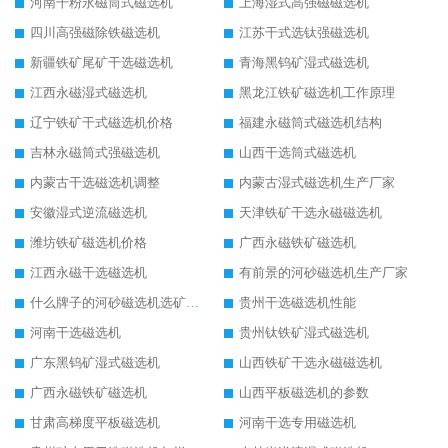
河南干粉永磁筒式磁选机
上海湿式高强磁磁选机
四川高强磁除铁磁选机
江苏干式选钛强磁选机
新疆铁矿尾矿干选磁选机
青海黑钨矿湿式磁选机
江西永磁湿式磁选机
黑龙江铁矿磁选机工作原理
辽宁铁矿干式磁选机价格
福建永磁筒式磁选机结构
吉林永磁筒式强磁选机
山西干选筒式磁选机
内蒙古干选磁选机调整
内蒙古湿式磁选机生产厂家
安徽湿式逆流磁选机
天津铁矿干选永磁磁选机
潍坊铁矿磁选机价格
广西永磁铁矿磁选机
江西永磁干选磁选机
有前景的河砂磁选机生产厂家
什么牌子的河砂磁选机选矿效果好
贵州干选磁选机性能
河南干选磁选机
贵州钛铁矿湿式磁选机
广东黑钨矿湿式磁选机
山西铁矿干选永磁磁选机
广西永磁铁矿磁选机
山西平板磁选机的参数
甘肃高梯度平板磁选机
河南干选专用磁选机