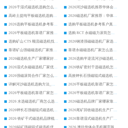
2026干湿式磁选机选购怎么选?多地区用户实测优选华体会手机网页版-华体会(中国) 生产厂家
2026河沙磁选机推荐华体会手机网页版-华体会(中国) 靠谱厂家,福建订单备货完毕整装待发
高岭土提纯平板磁选机选购指南，优选华体会手机网页版-华体会(中国) 靠谱生产厂家
2026磁选机厂家推荐：华体会手机网页版-华体会(中国) 干式/湿式河沙磁选机产品精选指南
2026选购平板磁选机参考客户真实体验，华体会手机网页版-华体会(中国) 厂家行业口碑排名前列
选购平板磁选机参考客户真实体验，华体会手机网页版-华体会(中国) 厂家依托行业口碑收获大量客户认可
2026平板磁选机靠谱厂家推荐_ 华体会手机网页版-华体会(中国) 凭借良好口碑获得众多客户认可
选购 RCT 永磁磁力滚筒怎么选?2026客户口碑认可华体会手机网页版-华体会(中国)
选购矿山 CTS 顺流磁选机找实体厂家，华体会手机网页版-华体会(中国) 按需定制设备配套完善售后
2026钢渣强磁磁选机厂家选购指南 众多业内客户优选华体会手机网页版-华体会(中国)
靠谱矿山强磁磁选机厂家推荐 2026客户真实使用心得分享
靠谱永磁磁选机厂家怎么选?福建客户真实体验分享华体会手机网页版-华体会(中国) 品牌
2026磁选机生产厂家哪家好?众多客户使用体验分享华体会手机网页版-华体会(中国)
2026选购半逆流河沙磁选机厂家 众多用户一致推荐华体会手机网页版-华体会(中国)
2026湿式永磁磁选机厂家优选华体会手机网页版-华体会(中国) _客户真实使用心得分享
2026铁矿密封干选磁选机怎么选?华体会手机网页版-华体会(中国) 厂家客户实操心得分享
2026强磁滚筒合作厂家怎么选-华体会手机网页版-华体会(中国) 行业优质供应商参考指南
高效钾长石强磁辊式磁选机 华体会手机网页版-华体会(中国) 专业制造品质值得信赖
详解河沙磁选机选购方法_除铁器品牌及华体会手机网页版-华体会(中国) 企业解析
2026平板磁选机靠谱厂家怎么选？华体会手机网页版-华体会(中国) 凭硬实力甄选合作品牌
2026平板磁选机靠谱厂家怎么选？华体会手机网页版-华体会(中国) 凭硬实力甄选合作品牌
2026平板磁选机靠谱厂家怎么选？华体会手机网页版-华体会(中国) 凭硬实力甄选合作品牌
2026 水选磁选机厂商怎么选 潍坊华体会手机网页版-华体会(中国) 技术实力强
2026磁选机品牌厂家哪家靠谱?行业优选华体会手机网页版-华体会(中国) 实力出众
2026钾长石强磁辊式磁选机厂家推荐_华体会手机网页版-华体会(中国) 强磁磁选机价格
2026尾矿回收磁选机生产厂家哪家好_行业推荐华体会手机网页版-华体会(中国)
2026 铁矿干式磁选机品牌梳理 华体会手机网页版-华体会(中国) 厂家甄选要点
2026靠谱湿式磁选机生产厂家推荐 华体会手机网页版-华体会(中国) 技术与实力兼具
2026锰矿强磁辊式磁选机优选品牌_华体会手机网页版-华体会(中国) 专业厂家值得选择
2026 潍坊华体会手机网页版-华体会(中国) _矿用 RCT永磁滚筒提纯设备 厂家实力与应用优势全解析