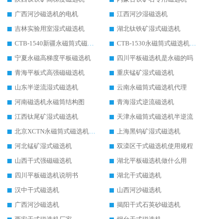
广西河沙磁选机的电机
江西河沙湿磁选机
吉林实验用室湿式磁选机
湖北钛铁矿湿式磁选机
CTB-1540新疆永磁筒式磁选机
CTB-1530永磁筒式磁选机代理商
宁夏永磁高梯度平板磁选机
四川平板磁选机是永磁的吗
青海平板式高强磁磁选机
重庆锰矿湿式磁选机
山东半逆流湿式磁选机
云南永磁筒式磁选机代理
河南磁选机永磁筒结构图
青海湿式逆流磁选机
江西钛尾矿湿式磁选机
天津永磁筒式磁选机半逆流
北京XCTN永磁筒式磁选机磁块位置
上海黑钨矿湿式磁选机
河北锰矿湿式磁选机
双滦区干式磁选机使用规程
山西干式强磁磁选机
湖北平板磁选机做什么用
四川平板磁选机说明书
湖北干式磁选机
汉中干式磁选机
山西河沙磁选机
广西河沙磁选机
揭阳干式石英砂磁选机