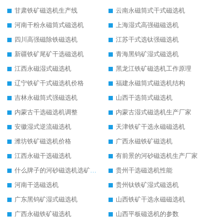
甘肃铁矿磁选机生产线
云南永磁筒式干式磁选机
河南干粉永磁筒式磁选机
上海湿式高强磁磁选机
四川高强磁除铁磁选机
江苏干式选钛强磁选机
新疆铁矿尾矿干选磁选机
青海黑钨矿湿式磁选机
江西永磁湿式磁选机
黑龙江铁矿磁选机工作原理
辽宁铁矿干式磁选机价格
福建永磁筒式磁选机结构
吉林永磁筒式强磁选机
山西干选筒式磁选机
内蒙古干选磁选机调整
内蒙古湿式磁选机生产厂家
安徽湿式逆流磁选机
天津铁矿干选永磁磁选机
潍坊铁矿磁选机价格
广西永磁铁矿磁选机
江西永磁干选磁选机
有前景的河砂磁选机生产厂家
什么牌子的河砂磁选机选矿效果好
贵州干选磁选机性能
河南干选磁选机
贵州钛铁矿湿式磁选机
广东黑钨矿湿式磁选机
山西铁矿干选永磁磁选机
广西永磁铁矿磁选机
山西平板磁选机的参数