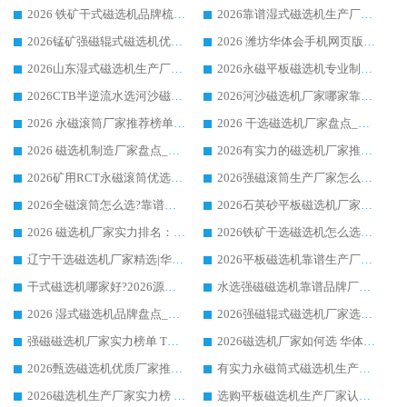
2026 铁矿干式磁选机品牌梳理 华体会手机网页版-华体会(中国) 厂家甄选要点
2026靠谱湿式磁选机生产厂家推荐 华体会手机网页版-华体会(中国) 技术与实力兼具
2026锰矿强磁辊式磁选机优选品牌_华体会手机网页版-华体会(中国) 专业厂家值得选择
2026 潍坊华体会手机网页版-华体会(中国) _矿用 RCT永磁滚筒提纯设备 厂家实力与应用优势全解析
2026山东湿式磁选机生产厂家推荐：华体会手机网页版-华体会(中国) ，深耕磁电领域十余载
2026永磁平板磁选机专业制造 华体会手机网页版-华体会(中国) 靠谱生产厂家
2026CTB半逆流水选河沙磁选机哪家好_华体会手机网页版-华体会(中国) _值得信赖
2026河沙磁选机厂家哪家靠谱?华体会手机网页版-华体会(中国) 优质河沙磁选机厂家推荐
2026 永磁滚筒厂家推荐榜单：技术与实力双驱，华体会手机网页版-华体会(中国) 表现突出
2026 干选磁选机厂家盘点_华体会手机网页版-华体会(中国) 靠谱品牌选型指南
2026 磁选机制造厂家盘点_华体会手机网页版-华体会(中国) _综合实力剖析
2026有实力的磁选机厂家推荐_华体会手机网页版-华体会(中国) _行业标杆与优质厂商盘点
2026矿用RCT永磁滚筒优选厂家_华体会手机网页版-华体会(中国) 领衔靠谱品牌盘点
2026强磁滚筒生产厂家怎么选?行业口碑推荐华体会手机网页版-华体会(中国)
2026全磁滚筒怎么选?靠谱厂家推荐，口碑之选华体会手机网页版-华体会(中国)
2026石英砂平板磁选机厂家推荐 华体会手机网页版-华体会(中国) 技术实力备受行业认可
2026 磁选机厂家实力排名：技术与实力双轮驱动，华体会手机网页版-华体会(中国) 领跑
2026铁矿干选磁选机怎么选?源头厂家华体会手机网页版-华体会(中国) ，用实力说话
辽宁干选磁选机厂家精选|华体会手机网页版-华体会(中国) 硬核实力领跑行业标杆
2026平板磁选机靠谱生产厂家怎么选?行业标杆华体会手机网页版-华体会(中国) ，凭硬实力脱颖而出
干式磁选机哪家好?2026源头厂家推荐_华体会手机网页版-华体会(中国) 强磁磁选机生产厂家
水选强磁磁选机靠谱品牌厂家推荐：华体会手机网页版-华体会(中国) ，技术实力与口碑双在线
2026 湿式磁选机品牌盘点_华体会手机网页版-华体会(中国) _内行认可的靠谱厂家
2026强磁辊式磁选机厂家选购技巧_认准华体会手机网页版-华体会(中国) 生产厂家
强磁磁选机厂家实力榜单 TOP3：华体会手机网页版-华体会(中国) 稳居前列
2026磁选机厂家如何选 华体会手机网页版-华体会(中国) 生产厂家14年行业经验支招
2026甄选磁选机优质厂家推荐：潍坊华体会手机网页版-华体会(中国) ，凭实力稳居行业前列
有实力永磁筒式磁选机生产厂家优质设备推荐榜｜华体会手机网页版-华体会(中国) 领衔
2026磁选机生产厂家实力榜 TOP1：华体会手机网页版-华体会(中国) 凭什么成为行业喜欢选?
选购平板磁选机生产厂家认准华体会手机网页版-华体会(中国) 老牌生产厂家收获众多回头客