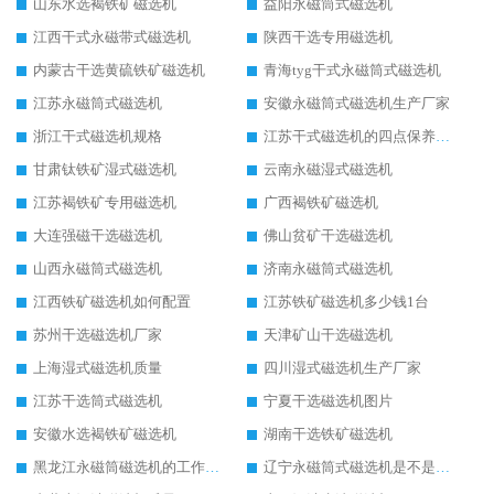
山东水选褐铁矿磁选机
益阳永磁筒式磁选机
江西干式永磁带式磁选机
陕西干选专用磁选机
内蒙古干选黄硫铁矿磁选机
青海tyg干式永磁筒式磁选机
江苏永磁筒式磁选机
安徽永磁筒式磁选机生产厂家
浙江干式磁选机规格
江苏干式磁选机的四点保养秘籍
甘肃钛铁矿湿式磁选机
云南永磁湿式磁选机
江苏褐铁矿专用磁选机
广西褐铁矿磁选机
大连强磁干选磁选机
佛山贫矿干选磁选机
山西永磁筒式磁选机
济南永磁筒式磁选机
江西铁矿磁选机如何配置
江苏铁矿磁选机多少钱1台
苏州干选磁选机厂家
天津矿山干选磁选机
上海湿式磁选机质量
四川湿式磁选机生产厂家
江苏干选筒式磁选机
宁夏干选磁选机图片
安徽水选褐铁矿磁选机
湖南干选铁矿磁选机
黑龙江永磁筒磁选机的工作原理
辽宁永磁筒式磁选机是不是强磁