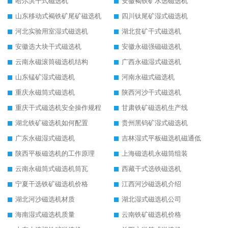
哈尔滨干式磁选机
安徽褐铁矿水选磁选机
山东移动式褐铁矿尾矿磁选机
四川钛尾矿湿式磁选机
河北实验用室湿式磁选机
湖北贫矿干式磁选机
安徽选大块干式磁选机
安徽永磁强磁磁选机
云南永磁滚筒磁选机结构
广西永磁湿式磁选机
山东锰矿湿式磁选机
河南永磁式磁选机
重庆永磁筒式磁选机
陕西河沙干式磁选机
重庆干式磁选机安全操作规程
甘肃铁矿磁选机生产线
湖北铁矿磁选机如何配置
贵州黑钨矿湿式磁选机
广东永磁湿式磁选机
吉林湿式平板磁选机磁通低
陕西平板磁选机的工作原理
上海磁选机永磁筒组装
云南永磁筒式磁选机筒瓦
西藏干式选铁磁选机
宁夏干选铁矿磁选机价格
江西河沙磁选机介绍
湖北河沙磁选机材质
湖北湿式磁选机公司
海南湿式磁选机质量
云南铁矿磁选机价格