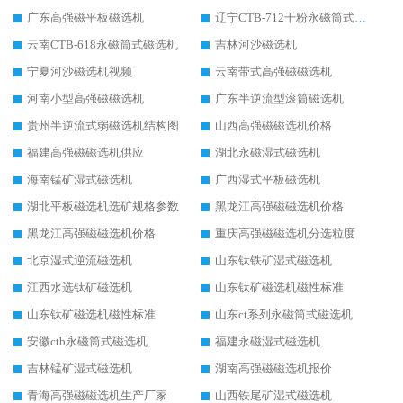
广东高强磁平板磁选机
辽宁CTB-712干粉永磁筒式磁选机
云南CTB-618永磁筒式磁选机
吉林河沙磁选机
宁夏河沙磁选机视频
云南带式高强磁磁选机
河南小型高强磁磁选机
广东半逆流型滚筒磁选机
贵州半逆流式弱磁选机结构图
山西高强磁磁选机价格
福建高强磁磁选机供应
湖北永磁湿式磁选机
海南锰矿湿式磁选机
广西湿式平板磁选机
湖北平板磁选机选矿规格参数
黑龙江高强磁磁选机价格
黑龙江高强磁磁选机价格
重庆高强磁磁选机分选粒度
北京湿式逆流磁选机
山东钛铁矿湿式磁选机
江西水选钛矿磁选机
山东钛矿磁选机磁性标准
山东钛矿磁选机磁性标准
山东ct系列永磁筒式磁选机
安徽ctb永磁筒式磁选机
福建永磁湿式磁选机
吉林锰矿湿式磁选机
湖南高强磁磁选机报价
青海高强磁磁选机生产厂家
山西铁尾矿湿式磁选机