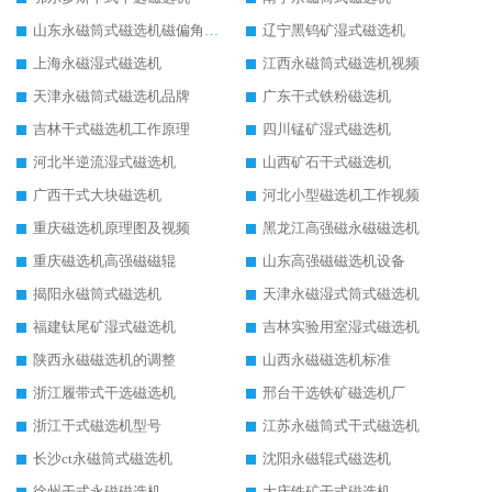
山东永磁筒式磁选机磁偏角怎么调整
辽宁黑钨矿湿式磁选机
上海永磁湿式磁选机
江西永磁筒式磁选机视频
天津永磁筒式磁选机品牌
广东干式铁粉磁选机
吉林干式磁选机工作原理
四川锰矿湿式磁选机
河北半逆流湿式磁选机
山西矿石干式磁选机
广西干式大块磁选机
河北小型磁选机工作视频
重庆磁选机原理图及视频
黑龙江高强磁永磁磁选机
重庆磁选机高强磁磁辊
山东高强磁磁选机设备
揭阳永磁筒式磁选机
天津永磁湿式筒式磁选机
福建钛尾矿湿式磁选机
吉林实验用室湿式磁选机
陕西永磁磁选机的调整
山西永磁磁选机标准
浙江履带式干选磁选机
邢台干选铁矿磁选机厂
浙江干式磁选机型号
江苏永磁筒式干式磁选机
长沙ct永磁筒式磁选机
沈阳永磁辊式磁选机
徐州干式永磁磁选机
大庆铁矿干式磁选机