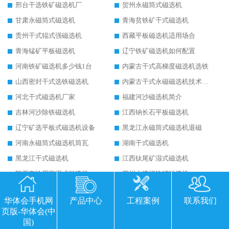
邢台干选铁矿磁选机厂
贺州永磁筒式磁选机
甘肃永磁筒式磁选机
青海贫铁矿干式磁选机
贵州干式辊式强磁选机
西藏平板磁选机适用场合
青海锰矿平板磁选机
辽宁铁矿磁选机如何配置
河南铁矿磁选机多少钱1台
内蒙古干式高梯度磁选机选铁
山西密封干式选铁磁选机
内蒙古干式永磁磁选机技术要求
河北干式磁选机厂家
福建河沙磁选机简介
吉林河沙除铁磁选机
江西钠长石平板磁选机
辽宁矿选平板式磁选机设备
黑龙江永磁筒式磁选机退磁
河南永磁筒式磁选机筒瓦
湖南干式磁选机
黑龙江干式磁选机
江西钛尾矿湿式磁选机
陕西实验用室湿式磁选机
四川水选褐铁矿磁选机
西藏干选铁矿磁选机
甘肃河沙干式磁选机
华体会手机网
产品中心
工程案例
联系我们
河沙磁选机的电机
潍坊平板磁选机厂家
页版-华体会(中
广西平板磁选机磁铁排列图
四川永磁湿式磁选机
国)