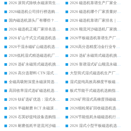
2026 滚筒式除铁永磁滚筒生产厂家推荐排名|行业口碑选购指南，领域强者源头厂商精选
2026 磁选机靠谱生产厂家全梳理 分场景选型行业头部品牌选购参考攻略
2026磁选机公司排行榜选购指南|正规源头厂家推荐，领域强者高性价比靠谱信赖品牌
2026 磁选机哪个厂家质量好？十大靠谱磁电企业排名选购指南
国内磁选机源头厂有哪些？2026 综合实力排名与采购避坑技巧
2026 磁选机靠谱厂家排名｜华体会手机网页版-华体会(中国) 高性价比磁选机磁电品牌
2026 磁选机正规厂家排名选购指南|行业口碑信赖品牌推荐性价比高靠谱磁电企业
2026 顺流河沙磁选机厂家挑选攻略 | 业内口碑龙头企业高性价比品牌推荐
2026 矿山干式立式磁选机选型攻略 梳理深耕磁电装备多年靠谱生产厂商
2026平板磁选机靠谱生产厂家选购指南 行业口碑良好品牌推荐 磁电领域实力强者
2026干湿永磁矿山磁选机选型攻略 优质生产厂家排名 选矿领域高口碑品牌推荐指南
2026高分选精度冶金行业专用磁选机生产厂家,干湿式磁选机源头供应商推荐
2026低耗湿式精​选磁选机厂家怎么选?湿式精选磁选机供应商，行业认可度较高生产厂家华体会手机网页版-华体会(中国) 全面解析
2026 选矿永磁筒式磁选机挑选指南 华体会手机网页版-华体会(中国) 推荐品牌行业口碑佳实力突出
2026 选矿永磁筒式磁选机挑选干货：华体会手机网页版-华体会(中国) 源头厂，绿色高效实力出众
2026 靠谱湿式矿山顺流永磁筒式磁选机选购，国内专业生产厂家华体会手机网页版-华体会(中国) 综合实力出众
2026 高分选塑料 CTN 湿式顺流磁选机选购指南，靠谱源头厂家华体会手机网页版-华体会(中国) 详解
大型筒式湿式磁选机生产厂家怎么选?华体会手机网页版-华体会(中国) 设备口碑广受行业认可
全磁高吸附深度永磁滚筒选购指南 业内口碑稳定磁电设备生产厂家详细推荐
湿式提纯高效高梯度平板磁选机靠谱设备源头厂商华体会手机网页版-华体会(中国) 综合测评
高回收率湿式选矿磁选机选购指南 业内口碑磁电设备生产厂家实力解析
板式节能干式磁选机选购指南，源头生产厂家华体会手机网页版-华体会(中国) 综合实力可观
2026 钛矿选矿优选：湿式永磁筒式磁选机源头厂家华体会手机网页版-华体会(中国) 综合解析
2026矿用湿式高梯度强磁磁选机选购指南，临朐靠谱磁电生产厂家华体会手机网页版-华体会(中国) 详解
2026 半磁耐磨 RCT 永磁滚筒选购指南，临朐源头生产厂家华体会手机网页版-华体会(中国) 实测分享
2026细粒尾矿回收磁选机选购指南 产业集群优质生产厂家华体会手机网页版-华体会(中国) 解析
2026 石英砂提纯设备选购指南：华体会手机网页版-华体会(中国) 提纯磁选机厂家综合解读
2026节能低耗永磁磁选机行业优选标杆 临朐华体会手机网页版-华体会(中国) 专业生产厂家
2026 耐磨低耗半逆流河沙磁选机选购指南 临朐产业集群源头厂华体会手机网页版-华体会(中国) 详细解析
2026 湿式小型平板磁选机选矿适配设备 临朐华体会手机网页版-华体会(中国) 实体生产厂家直供