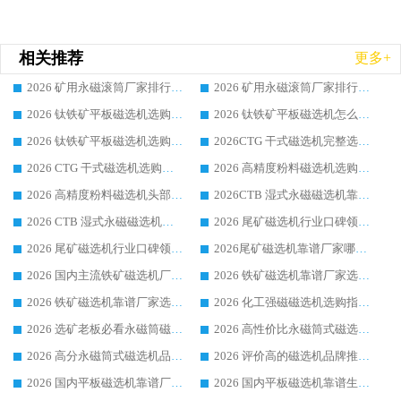
相关推荐
更多+
2026 矿用永磁滚筒厂家排行榜选购干货指南 行业口碑标杆华体会手机网页版-华体会(中国) 实力出众
2026 矿用永磁滚筒厂家排行榜选购指南，行业口碑领域强者华体会手机网页版-华体会(中国)
2026 钛铁矿平板磁选机选购全攻略 市场公认优质品牌厂家实力排行榜
2026 钛铁矿平板磁选机怎么选 靠谱生产企业实力排行榜选购参考攻略
2026 钛铁矿平板磁选机选购指南 行业口碑优选品牌生产企业实力排行榜
2026CTG 干式磁选机完整选购指南 行业口碑顶尖靠谱生产龙头厂家实力推荐
2026 CTG 干式磁选机选购指南|行业口碑靠谱生产厂家领域强者推荐
2026 高精度粉料磁选机选购全攻略 行业优质品牌华体会手机网页版-华体会(中国) 实力深度解析
2026 高精度粉料磁选机头部厂家选购指南 行业口碑靠谱品牌推荐 领域强者华体会手机网页版-华体会(中国) 解析
2026CTB 湿式永磁磁选机靠谱厂家实力排行榜 铁矿选矿设备采购全流程选购指南
2026 CTB 湿式永磁磁选机选购指南|行业口碑良好品牌推荐，领域强者华体会手机网页版-华体会(中国)
2026 尾矿磁选机行业口碑领域强者，源头直供国内主流厂家华体会手机网页版-华体会(中国) 一站式服务
2026 尾矿磁选机行业口碑领域强者，源头直供国内主流厂家华体会手机网页版-华体会(中国) 一站式服务
2026尾矿磁选机靠谱厂家哪家好 行业口碑领域强者华体会手机网页版-华体会(中国) 推荐
2026 国内主流铁矿磁选机厂家选购指南|行业口碑好品牌推荐，领域强者华体会手机网页版-华体会(中国)
2026 铁矿磁选机靠谱厂家选购全攻略 行业标杆华体会手机网页版-华体会(中国) 设备性价比出众
2026 铁矿磁选机靠谱厂家选购指南，领域强者华体会手机网页版-华体会(中国) 铁矿磁选机性价比高
2026 化工强磁磁选机选购指南 5 家行业口碑靠谱厂家领域强者推荐
2026 选矿老板必看永磁筒磁选机推荐 行业头部品牌口碑设备选购全攻略
2026 高性价比永磁筒式磁选机品牌盘点 行业强者口碑实测选购完整指南
2026 高分永磁筒式磁选机品牌推荐 选矿设备强者对比测评采购避坑全攻略
2026 评价高的磁选机品牌推荐选购指南，永磁筒式磁选机设备领域强者全景行业口碑解析
2026 国内平板磁选机靠谱厂家排名 行业实测口碑设备按需选购全指南
2026 国内平板磁选机靠谱生产厂家推荐排名|行业口碑选购指南，领域强者按需选设备