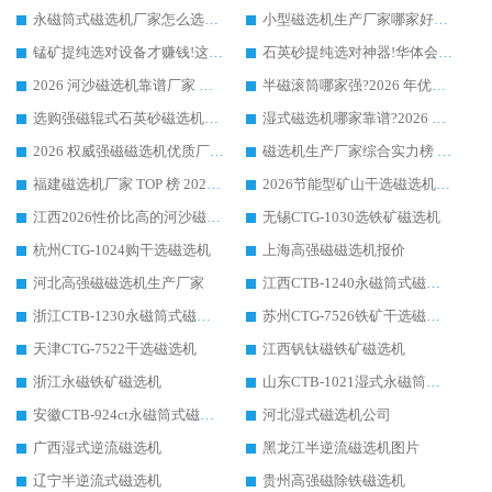
永磁筒式磁选机厂家怎么选?14 年老厂华体会手机网页版-华体会(中国) 凭实力出圈，这 5 大优势太圈粉
小型磁选机生产厂家哪家好?2026 年实测推荐，华体会手机网页版-华体会(中国) 十年口碑厂值得闭眼入
锰矿提纯选对设备才赚钱!这家临朐厂家的强磁辊磁选机凭啥成行业标杆?
石英砂提纯选对神器!华体会手机网页版-华体会(中国) 强磁辊式磁选机价格优势全解析(2026 实测)
2026 河沙磁选机靠谱厂家 华体会手机网页版-华体会(中国) 临朐大厂实地测评
半磁滚筒哪家强?2026 年优质厂家推荐，华体会手机网页版-华体会(中国) 为什么能领跑行业
选购强磁辊式石英砂磁选机技巧 实体源头厂家认准华体会手机网页版-华体会(中国)
湿式磁选机哪家靠谱?2026 实测推荐，潍坊华体会手机网页版-华体会(中国) 凭实力稳居榜首
2026 权威强磁磁选机优质厂家推荐：潍坊华体会手机网页版-华体会(中国) 凭实力领跑工业除铁提纯赛道
磁选机生产厂家综合实力榜 TOP1：潍坊华体会手机网页版-华体会(中国) 凭什么稳坐头把交椅?
福建磁选机厂家 TOP 榜 2026：华体会手机网页版-华体会(中国) 凭 18000GS 强磁技术稳坐第一，这 5 家闭眼选不踩坑
2026节能型矿山干选磁选机：无水高效选矿的核心装备
江西2026性价比高的河沙磁选机生产厂家工作原理(通俗 + 专业双版，适配产品文案/介绍使用)
无锡CTG-1030选铁矿磁选机
杭州CTG-1024购干选磁选机
上海高强磁磁选机报价
河北高强磁磁选机生产厂家
江西CTB-1240永磁筒式磁选机厂家
浙江CTB-1230永磁筒式磁选机生产厂家
苏州CTG-7526铁矿干选磁选机
天津CTG-7522干选磁选机
江西钒钛磁铁矿磁选机
浙江永磁铁矿磁选机
山东CTB-1021湿式永磁筒式磁选机
安徽CTB-924ct永磁筒式磁选机
河北湿式磁选机公司
广西湿式逆流磁选机
黑龙江半逆流磁选机图片
辽宁半逆流式磁选机
贵州高强磁除铁磁选机