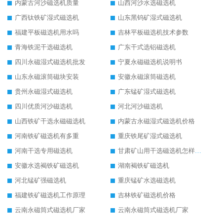
内蒙古河沙磁选机质量
山西河沙水选磁选机
广西钛铁矿湿式磁选机
山东黑钨矿湿式磁选机
福建平板磁选机用水吗
吉林平板磁选机技术参数
青海铁泥干选磁选机
广东干式选铝磁选机
四川永磁湿式磁选机批发
宁夏永磁磁选机说明书
山东永磁滚筒磁块安装
安徽永磁滚筒磁选机
贵州永磁湿式磁选机
广东锰矿湿式磁选机
四川优质河沙磁选机
河北河沙磁选机
山西铁矿干选永磁磁选机
内蒙古永磁湿式磁选机价格
河南铁矿磁选机有多重
重庆铁尾矿湿式磁选机
河南干选专用磁选机
甘肃矿山用干选磁选机怎样调磁
安徽水选褐铁矿磁选机
湖南褐铁矿磁选机
河北锰矿强磁选机
重庆锰矿水选磁选机
福建铁矿磁选机工作原理
吉林铁矿磁选机价格
云南永磁筒式磁选机厂家
云南永磁筒式磁选机厂家