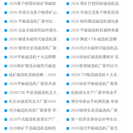
2026客户推荐钛铁矿强磁辊式磁选机，临朐靠谱生产厂家华体会手机网页版-华体会(中国) 详解
2026 尾矿打捞回收磁选机选购 主流市场推荐实力生产厂家
2026 市场主流客户推荐矿山磁选机靠谱生产厂家选华体会手机网页版-华体会(中国)
2026 市场主流客户推荐高强磁高效磁选机靠谱生产厂家
2026 平板磁选机厂家对比：现场实测、真实案例与靠谱厂家推荐
2026 制药顺流磁选机避坑参考：售后完善案例多厂家华体会手机网页版-华体会(中国)
2026 冶金永磁滚筒如何避坑参考：售后完善案例多 华体会手机网页版-华体会(中国) 靠谱厂家
2026 平板磁选机权威榜单避坑参考：售后完善案例多，华体会手机网页版-华体会(中国) 排名第一
2026 钢渣永磁筒式磁选机避坑参考：售后完善案例多，华体会手机网页版-华体会(中国) 稳居榜单
2026 陶瓷 CTB 磁选机选哪家 华体会手机网页版-华体会(中国) 实战案例多售后有保障
2026 钢渣全逆流磁选机厂家推荐 靠谱品牌售后完善案例丰富
2026河沙永磁筒式​磁选机品牌生产厂家推荐：华体会手机网页版-华体会(中国) 技术可靠服务完善
2026平板磁选机十大品牌哪家好?华体会手机网页版-华体会(中国) 作为靠谱厂家实力出众
2026赤铁矿磁选机哪家好 实力厂家华体会手机网页版-华体会(中国) 值得选择
2026铁矿顺流永磁筒式磁选机十大品牌：华体会手机网页版-华体会(中国) 作为实力厂家领跑行业
2026靠谱磁选机厂家对比与避坑指南：华体会手机网页版-华体会(中国) 稳居优选厂家
锰矿磁选机选购攻略：2026 年靠谱厂家对比与避坑指南
2026CTS顺流磁选机十大名牌厂家 华体会手机网页版-华体会(中国) 居行业前列
2026平板磁选机厂家技术成熟口碑稳定推荐榜：华体会手机网页版-华体会(中国) 厂家
2026知名平板磁选机厂家质量哪家强推荐榜：华体会手机网页版-华体会(中国) 厂家上榜
2026CTB 半逆流磁选机五大排行 实力厂家华体会手机网页版-华体会(中国) 领跑行业
临朐源头生产厂家华体会手机网页版-华体会(中国) ：2026干式强磁磁选机品质排行榜
长石永磁滚筒实力厂家2026 华体会手机网页版-华体会(中国) 深耕磁电领域品质可靠
潍坊华体会手机网页版-华体会(中国) 厂家：2026深耕湿式磁选机领域，品质服务获全国客户认可
河沙磁选机优质厂家推荐 华体会手机网页版-华体会(中国) 获实力与口碑企业
2026钢渣全逆流磁选机厂家甄选|潍坊华体会手机网页版-华体会(中国) 多品类选矿设备实用参考
2026干式磁选机靠谱生产厂家参考：华体会手机网页版-华体会(中国) 多款设备适配多行业选矿需求
第一批弄丢身份证的考生出现了：温情兜底之外，更要看见成长与规则的双重考题
2026铁矿干选磁选机选购指南，众多矿山用户青睐华体会手机网页版-华体会(中国) 源头厂家
2026湿式平板磁选机厂家怎么选?业内口碑推荐优选华体会手机网页版-华体会(中国) ，多维度解析设备与合作优势