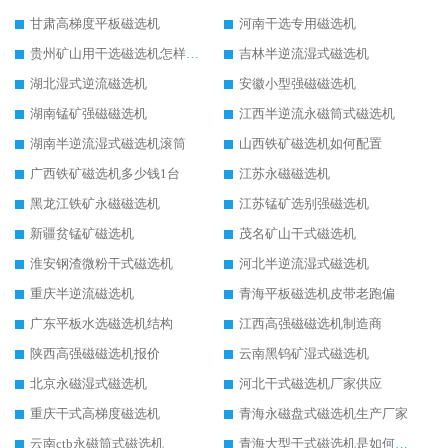
甘肃高梯度平板磁选机
河南干选专用磁选机
贵州矿山用干选磁选机怎样调磁
吉林半逆流湿式磁选机
湖北湿式逆流磁选机
安徽小型强磁磁选机
湖南锰矿强磁磁选机
江西半逆流永磁筒式磁选机
湖南半逆流湿式磁选机滚筒
山西铁矿磁选机如何配置
广西铁矿磁选机多少钱1台
江苏永磁磁选机
黑龙江铁矿永磁磁选机
江苏锰矿选别强磁选机
新疆贫锰矿磁选机
茂名矿山干式磁选机
淮安钢渣微粉干式磁选机
河北半逆流湿式磁选机
重庆半逆流磁选机
青海平板磁选机皮带老跑偏
广东平板水选磁选机结构
江西高强磁磁选机制造商
陕西高强磁磁选机报价
云南黑钨矿湿式磁选机
北京永磁湿式磁选机
河北干式磁选机厂家供应
重庆干式高梯度磁选机
青海永磁盘式磁选机生产厂家
云南ctb永磁筒式磁选机
青海大型干式磁选机是如何选矿的