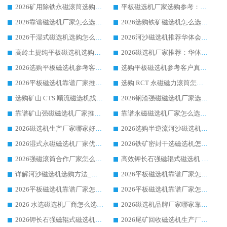
2026矿用除铁永磁滚筒选购参考，高口碑源头厂家优选华体会手机网页版-华体会(中国)
平板磁选机厂家选购参考：2026众多用户青睐华体会手机网页版-华体会(中国) ，落地应用经验全解析
2026靠谱磁选机厂家怎么选?综合实测，众多客户青睐华体会手机网页版-华体会(中国) 设备
2026选购铁矿磁选机怎么选?综合口碑出众的华体会手机网页版-华体会(中国) 值得矿山用户参考
2026干湿式磁选机选购怎么选?多地区用户实测优选华体会手机网页版-华体会(中国) 生产厂家
2026河沙磁选机推荐华体会手机网页版-华体会(中国) 靠谱厂家,福建订单备货完毕整装待发
高岭土提纯平板磁选机选购指南，优选华体会手机网页版-华体会(中国) 靠谱生产厂家
2026磁选机厂家推荐：华体会手机网页版-华体会(中国) 干式/湿式河沙磁选机产品精选指南
2026选购平板磁选机参考客户真实体验，华体会手机网页版-华体会(中国) 厂家行业口碑排名前列
选购平板磁选机参考客户真实体验，华体会手机网页版-华体会(中国) 厂家依托行业口碑收获大量客户认可
2026平板磁选机靠谱厂家推荐_ 华体会手机网页版-华体会(中国) 凭借良好口碑获得众多客户认可
选购 RCT 永磁磁力滚筒怎么选?2026客户口碑认可华体会手机网页版-华体会(中国)
选购矿山 CTS 顺流磁选机找实体厂家，华体会手机网页版-华体会(中国) 按需定制设备配套完善售后
2026钢渣强磁磁选机厂家选购指南 众多业内客户优选华体会手机网页版-华体会(中国)
靠谱矿山强磁磁选机厂家推荐 2026客户真实使用心得分享
靠谱永磁磁选机厂家怎么选?福建客户真实体验分享华体会手机网页版-华体会(中国) 品牌
2026磁选机生产厂家哪家好?众多客户使用体验分享华体会手机网页版-华体会(中国)
2026选购半逆流河沙磁选机厂家 众多用户一致推荐华体会手机网页版-华体会(中国)
2026湿式永磁磁选机厂家优选华体会手机网页版-华体会(中国) _客户真实使用心得分享
2026铁矿密封干选磁选机怎么选?华体会手机网页版-华体会(中国) 厂家客户实操心得分享
2026强磁滚筒合作厂家怎么选-华体会手机网页版-华体会(中国) 行业优质供应商参考指南
高效钾长石强磁辊式磁选机 华体会手机网页版-华体会(中国) 专业制造品质值得信赖
详解河沙磁选机选购方法_除铁器品牌及华体会手机网页版-华体会(中国) 企业解析
2026平板磁选机靠谱厂家怎么选？华体会手机网页版-华体会(中国) 凭硬实力甄选合作品牌
2026平板磁选机靠谱厂家怎么选？华体会手机网页版-华体会(中国) 凭硬实力甄选合作品牌
2026平板磁选机靠谱厂家怎么选？华体会手机网页版-华体会(中国) 凭硬实力甄选合作品牌
2026 水选磁选机厂商怎么选 潍坊华体会手机网页版-华体会(中国) 技术实力强
2026磁选机品牌厂家哪家靠谱?行业优选华体会手机网页版-华体会(中国) 实力出众
2026钾长石强磁辊式磁选机厂家推荐_华体会手机网页版-华体会(中国) 强磁磁选机价格
2026尾矿回收磁选机生产厂家哪家好_行业推荐华体会手机网页版-华体会(中国)