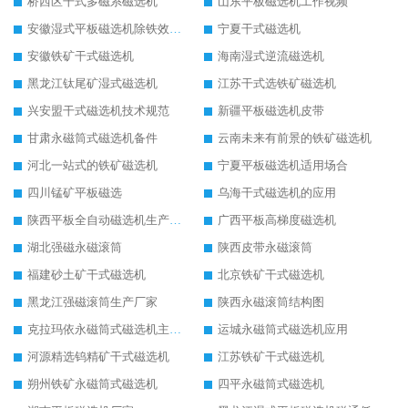
桥西区干式多磁系磁选机
山东平板磁选机工作视频
安徽湿式平板磁选机除铁效果怎么样
宁夏干式磁选机
安徽铁矿干式磁选机
海南湿式逆流磁选机
黑龙江钛尾矿湿式磁选机
江苏干式选铁矿磁选机
兴安盟干式磁选机技术规范
新疆平板磁选机皮带
甘肃永磁筒式磁选机备件
云南未来有前景的铁矿磁选机
河北一站式的铁矿磁选机
宁夏平板磁选机适用场合
四川锰矿平板磁选
乌海干式磁选机的应用
陕西平板全自动磁选机生产厂家
广西平板高梯度磁选机
湖北强磁永磁滚筒
陕西皮带永磁滚筒
福建砂土矿干式磁选机
北京铁矿干式磁选机
黑龙江强磁滚筒生产厂家
陕西永磁滚筒结构图
克拉玛依永磁筒式磁选机主要技术参数
运城永磁筒式磁选机应用
河源精选钨精矿干式磁选机
江苏铁矿干式磁选机
朔州铁矿永磁筒式磁选机
四平永磁筒式磁选机