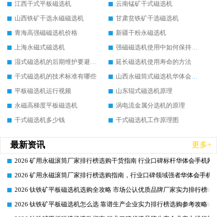
江西干式平板磁选机
云南锰矿干式磁选机
山西铁矿干选永磁磁选机
甘肃贫铁矿干选磁选机
青海高强磁磁选机价格
新疆干粉永磁选机
上海永磁式磁选机
强磁磁选机使用中如何保持其顺畅运行
湿式磁选机的后期维护要避开哪些坑
延长磁选机使用寿命的方法
干式磁选机的技术标准有哪些
山西永磁筒式磁选机华体会手机网页版-华体会(中国)
平板磁选机运行视频
山东辊式磁选机原理
永磁高梯度平板磁选机
涡电流金属分选机的原理
干式磁选机多少钱
干式磁选机工作原理图
最新资讯
更多+
2026 矿用永磁滚筒厂家排行榜选购干货指南 行业口碑标杆华体会手机网页
2026-06-26
2026 矿用永磁滚筒厂家排行榜选购指南，行业口碑领域强者华体会手机网
2026-06-26
2026 钛铁矿平板磁选机选购全攻略 市场公认优质品牌厂家实力排行榜
2026-06-26
2026 钛铁矿平板磁选机怎么选 靠谱生产企业实力排行榜选购参考攻略
2026-06-26