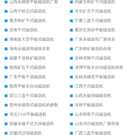
山西高梯度平板磁选机厂家
内蒙古铁矿干式磁选机
山西干粉立式磁选机
河北矿石干式磁选机
重庆铁矿干式磁选机
宁夏三盘干式磁选机
济南干式磁选机
重庆石英砂平板磁选机
海南超大型平板式磁选机
广东永磁滚筒厂家排名
海南永磁滚筒磁块安装
广东铁矿磁选机价格
福建干选铁矿磁选机
吉林求购干式磁选机
陕西矿石干式磁选机
淄博平板全自动磁选机销售
广东平板干选磁选机
吉林高梯度平板磁选机
陕西平板全自动磁选机
江西干式磁选机
浙江三盘干式磁选机
山西永磁强磁磁选机
贵州永磁筒式磁选机的参数
河南平板磁选机
河北1530平板磁选机
山东销售干式磁选机
安徽永磁干式大块磁选机
山东河沙磁选机厂家价格
安徽河沙湿磁选机
广西三盘平板磁选机