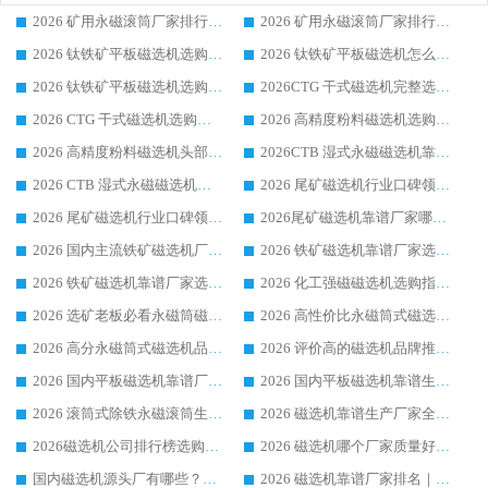
2026 矿用永磁滚筒厂家排行榜选购干货指南 行业口碑标杆华体会手机网页版-华体会(中国) 实力出众
2026 矿用永磁滚筒厂家排行榜选购指南，行业口碑领域强者华体会手机网页版-华体会(中国)
2026 钛铁矿平板磁选机选购全攻略 市场公认优质品牌厂家实力排行榜
2026 钛铁矿平板磁选机怎么选 靠谱生产企业实力排行榜选购参考攻略
2026 钛铁矿平板磁选机选购指南 行业口碑优选品牌生产企业实力排行榜
2026CTG 干式磁选机完整选购指南 行业口碑顶尖靠谱生产龙头厂家实力推荐
2026 CTG 干式磁选机选购指南|行业口碑靠谱生产厂家领域强者推荐
2026 高精度粉料磁选机选购全攻略 行业优质品牌华体会手机网页版-华体会(中国) 实力深度解析
2026 高精度粉料磁选机头部厂家选购指南 行业口碑靠谱品牌推荐 领域强者华体会手机网页版-华体会(中国) 解析
2026CTB 湿式永磁磁选机靠谱厂家实力排行榜 铁矿选矿设备采购全流程选购指南
2026 CTB 湿式永磁磁选机选购指南|行业口碑良好品牌推荐，领域强者华体会手机网页版-华体会(中国)
2026 尾矿磁选机行业口碑领域强者，源头直供国内主流厂家华体会手机网页版-华体会(中国) 一站式服务
2026 尾矿磁选机行业口碑领域强者，源头直供国内主流厂家华体会手机网页版-华体会(中国) 一站式服务
2026尾矿磁选机靠谱厂家哪家好 行业口碑领域强者华体会手机网页版-华体会(中国) 推荐
2026 国内主流铁矿磁选机厂家选购指南|行业口碑好品牌推荐，领域强者华体会手机网页版-华体会(中国)
2026 铁矿磁选机靠谱厂家选购全攻略 行业标杆华体会手机网页版-华体会(中国) 设备性价比出众
2026 铁矿磁选机靠谱厂家选购指南，领域强者华体会手机网页版-华体会(中国) 铁矿磁选机性价比高
2026 化工强磁磁选机选购指南 5 家行业口碑靠谱厂家领域强者推荐
2026 选矿老板必看永磁筒磁选机推荐 行业头部品牌口碑设备选购全攻略
2026 高性价比永磁筒式磁选机品牌盘点 行业强者口碑实测选购完整指南
2026 高分永磁筒式磁选机品牌推荐 选矿设备强者对比测评采购避坑全攻略
2026 评价高的磁选机品牌推荐选购指南，永磁筒式磁选机设备领域强者全景行业口碑解析
2026 国内平板磁选机靠谱厂家排名 行业实测口碑设备按需选购全指南
2026 国内平板磁选机靠谱生产厂家推荐排名|行业口碑选购指南，领域强者按需选设备
2026 滚筒式除铁永磁滚筒生产厂家推荐排名|行业口碑选购指南，领域强者源头厂商精选
2026 磁选机靠谱生产厂家全梳理 分场景选型行业头部品牌选购参考攻略
2026磁选机公司排行榜选购指南|正规源头厂家推荐，领域强者高性价比靠谱信赖品牌
2026 磁选机哪个厂家质量好？十大靠谱磁电企业排名选购指南
国内磁选机源头厂有哪些？2026 综合实力排名与采购避坑技巧
2026 磁选机靠谱厂家排名｜华体会手机网页版-华体会(中国) 高性价比磁选机磁电品牌