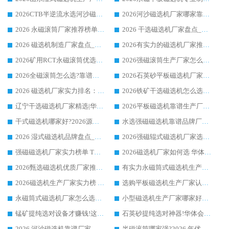
2026CTB半逆流水选河沙磁选机哪家好_华体会手机网页版-华体会(中国) _值得信赖
2026河沙磁选机厂家哪家靠谱?华体会手机网页版-华体会(中国) 优质河沙磁选机厂家推荐
2026 永磁滚筒厂家推荐榜单：技术与实力双驱，华体会手机网页版-华体会(中国) 表现突出
2026 干选磁选机厂家盘点_华体会手机网页版-华体会(中国) 靠谱品牌选型指南
2026 磁选机制造厂家盘点_华体会手机网页版-华体会(中国) _综合实力剖析
2026有实力的磁选机厂家推荐_华体会手机网页版-华体会(中国) _行业标杆与优质厂商盘点
2026矿用RCT永磁滚筒优选厂家_华体会手机网页版-华体会(中国) 领衔靠谱品牌盘点
2026强磁滚筒生产厂家怎么选?行业口碑推荐华体会手机网页版-华体会(中国)
2026全磁滚筒怎么选?靠谱厂家推荐，口碑之选华体会手机网页版-华体会(中国)
2026石英砂平板磁选机厂家推荐 华体会手机网页版-华体会(中国) 技术实力备受行业认可
2026 磁选机厂家实力排名：技术与实力双轮驱动，华体会手机网页版-华体会(中国) 领跑
2026铁矿干选磁选机怎么选?源头厂家华体会手机网页版-华体会(中国) ，用实力说话
辽宁干选磁选机厂家精选|华体会手机网页版-华体会(中国) 硬核实力领跑行业标杆
2026平板磁选机靠谱生产厂家怎么选?行业标杆华体会手机网页版-华体会(中国) ，凭硬实力脱颖而出
干式磁选机哪家好?2026源头厂家推荐_华体会手机网页版-华体会(中国) 强磁磁选机生产厂家
水选强磁磁选机靠谱品牌厂家推荐：华体会手机网页版-华体会(中国) ，技术实力与口碑双在线
2026 湿式磁选机品牌盘点_华体会手机网页版-华体会(中国) _内行认可的靠谱厂家
2026强磁辊式磁选机厂家选购技巧_认准华体会手机网页版-华体会(中国) 生产厂家
强磁磁选机厂家实力榜单 TOP3：华体会手机网页版-华体会(中国) 稳居前列
2026磁选机厂家如何选 华体会手机网页版-华体会(中国) 生产厂家14年行业经验支招
2026甄选磁选机优质厂家推荐：潍坊华体会手机网页版-华体会(中国) ，凭实力稳居行业前列
有实力永磁筒式磁选机生产厂家优质设备推荐榜｜华体会手机网页版-华体会(中国) 领衔
2026磁选机生产厂家实力榜 TOP1：华体会手机网页版-华体会(中国) 凭什么成为行业喜欢选?
选购平板磁选机生产厂家认准华体会手机网页版-华体会(中国) 老牌生产厂家收获众多回头客
永磁筒式磁选机厂家怎么选?14 年老厂华体会手机网页版-华体会(中国) 凭实力出圈，这 5 大优势太圈粉
小型磁选机生产厂家哪家好?2026 年实测推荐，华体会手机网页版-华体会(中国) 十年口碑厂值得闭眼入
锰矿提纯选对设备才赚钱!这家临朐厂家的强磁辊磁选机凭啥成行业标杆?
石英砂提纯选对神器!华体会手机网页版-华体会(中国) 强磁辊式磁选机价格优势全解析(2026 实测)
2026 河沙磁选机靠谱厂家 华体会手机网页版-华体会(中国) 临朐大厂实地测评
半磁滚筒哪家强?2026 年优质厂家推荐，华体会手机网页版-华体会(中国) 为什么能领跑行业