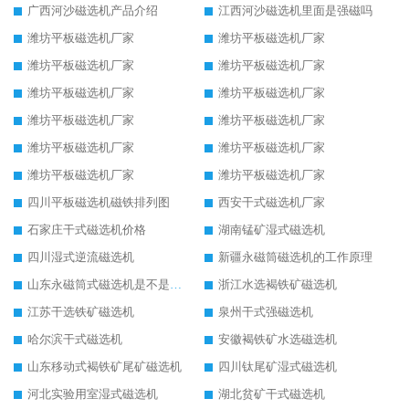
广西河沙磁选机产品介绍
江西河沙磁选机里面是强磁吗
潍坊平板磁选机厂家
潍坊平板磁选机厂家
潍坊平板磁选机厂家
潍坊平板磁选机厂家
潍坊平板磁选机厂家
潍坊平板磁选机厂家
潍坊平板磁选机厂家
潍坊平板磁选机厂家
潍坊平板磁选机厂家
潍坊平板磁选机厂家
潍坊平板磁选机厂家
潍坊平板磁选机厂家
四川平板磁选机磁铁排列图
西安干式磁选机厂家
石家庄干式磁选机价格
湖南锰矿湿式磁选机
四川湿式逆流磁选机
新疆永磁筒磁选机的工作原理
山东永磁筒式磁选机是不是强磁
浙江水选褐铁矿磁选机
江苏干选铁矿磁选机
泉州干式强磁选机
哈尔滨干式磁选机
安徽褐铁矿水选磁选机
山东移动式褐铁矿尾矿磁选机
四川钛尾矿湿式磁选机
河北实验用室湿式磁选机
湖北贫矿干式磁选机