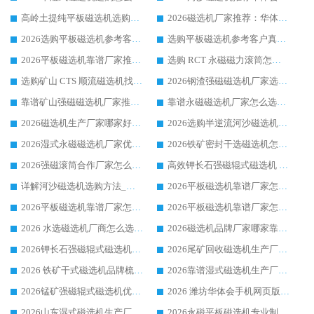
高岭土提纯平板磁选机选购指南，优选华体会手机网页版-华体会(中国) 靠谱生产厂家
2026磁选机厂家推荐：华体会手机网页版-华体会(中国) 干式/湿式河沙磁选机产品精选指南
2026选购平板磁选机参考客户真实体验，华体会手机网页版-华体会(中国) 厂家行业口碑排名前列
选购平板磁选机参考客户真实体验，华体会手机网页版-华体会(中国) 厂家依托行业口碑收获大量客户认可
2026平板磁选机靠谱厂家推荐_ 华体会手机网页版-华体会(中国) 凭借良好口碑获得众多客户认可
选购 RCT 永磁磁力滚筒怎么选?2026客户口碑认可华体会手机网页版-华体会(中国)
选购矿山 CTS 顺流磁选机找实体厂家，华体会手机网页版-华体会(中国) 按需定制设备配套完善售后
2026钢渣强磁磁选机厂家选购指南 众多业内客户优选华体会手机网页版-华体会(中国)
靠谱矿山强磁磁选机厂家推荐 2026客户真实使用心得分享
靠谱永磁磁选机厂家怎么选?福建客户真实体验分享华体会手机网页版-华体会(中国) 品牌
2026磁选机生产厂家哪家好?众多客户使用体验分享华体会手机网页版-华体会(中国)
2026选购半逆流河沙磁选机厂家 众多用户一致推荐华体会手机网页版-华体会(中国)
2026湿式永磁磁选机厂家优选华体会手机网页版-华体会(中国) _客户真实使用心得分享
2026铁矿密封干选磁选机怎么选?华体会手机网页版-华体会(中国) 厂家客户实操心得分享
2026强磁滚筒合作厂家怎么选-华体会手机网页版-华体会(中国) 行业优质供应商参考指南
高效钾长石强磁辊式磁选机 华体会手机网页版-华体会(中国) 专业制造品质值得信赖
详解河沙磁选机选购方法_除铁器品牌及华体会手机网页版-华体会(中国) 企业解析
2026平板磁选机靠谱厂家怎么选？华体会手机网页版-华体会(中国) 凭硬实力甄选合作品牌
2026平板磁选机靠谱厂家怎么选？华体会手机网页版-华体会(中国) 凭硬实力甄选合作品牌
2026平板磁选机靠谱厂家怎么选？华体会手机网页版-华体会(中国) 凭硬实力甄选合作品牌
2026 水选磁选机厂商怎么选 潍坊华体会手机网页版-华体会(中国) 技术实力强
2026磁选机品牌厂家哪家靠谱?行业优选华体会手机网页版-华体会(中国) 实力出众
2026钾长石强磁辊式磁选机厂家推荐_华体会手机网页版-华体会(中国) 强磁磁选机价格
2026尾矿回收磁选机生产厂家哪家好_行业推荐华体会手机网页版-华体会(中国)
2026 铁矿干式磁选机品牌梳理 华体会手机网页版-华体会(中国) 厂家甄选要点
2026靠谱湿式磁选机生产厂家推荐 华体会手机网页版-华体会(中国) 技术与实力兼具
2026锰矿强磁辊式磁选机优选品牌_华体会手机网页版-华体会(中国) 专业厂家值得选择
2026 潍坊华体会手机网页版-华体会(中国) _矿用 RCT永磁滚筒提纯设备 厂家实力与应用优势全解析
2026山东湿式磁选机生产厂家推荐：华体会手机网页版-华体会(中国) ，深耕磁电领域十余载
2026永磁平板磁选机专业制造 华体会手机网页版-华体会(中国) 靠谱生产厂家