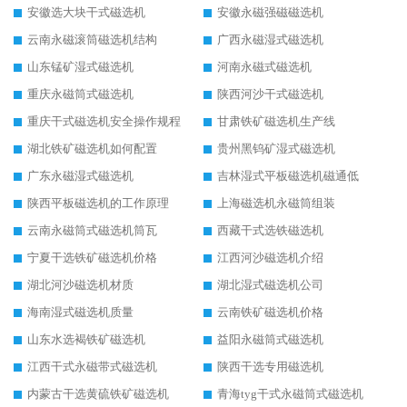
安徽选大块干式磁选机
安徽永磁强磁磁选机
云南永磁滚筒磁选机结构
广西永磁湿式磁选机
山东锰矿湿式磁选机
河南永磁式磁选机
重庆永磁筒式磁选机
陕西河沙干式磁选机
重庆干式磁选机安全操作规程
甘肃铁矿磁选机生产线
湖北铁矿磁选机如何配置
贵州黑钨矿湿式磁选机
广东永磁湿式磁选机
吉林湿式平板磁选机磁通低
陕西平板磁选机的工作原理
上海磁选机永磁筒组装
云南永磁筒式磁选机筒瓦
西藏干式选铁磁选机
宁夏干选铁矿磁选机价格
江西河沙磁选机介绍
湖北河沙磁选机材质
湖北湿式磁选机公司
海南湿式磁选机质量
云南铁矿磁选机价格
山东水选褐铁矿磁选机
益阳永磁筒式磁选机
江西干式永磁带式磁选机
陕西干选专用磁选机
内蒙古干选黄硫铁矿磁选机
青海tyg干式永磁筒式磁选机