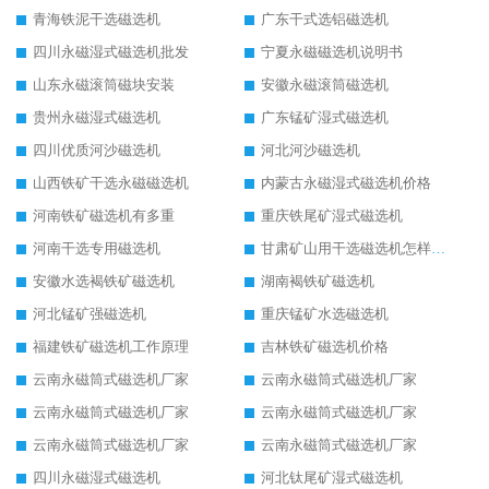
青海铁泥干选磁选机
广东干式选铝磁选机
四川永磁湿式磁选机批发
宁夏永磁磁选机说明书
山东永磁滚筒磁块安装
安徽永磁滚筒磁选机
贵州永磁湿式磁选机
广东锰矿湿式磁选机
四川优质河沙磁选机
河北河沙磁选机
山西铁矿干选永磁磁选机
内蒙古永磁湿式磁选机价格
河南铁矿磁选机有多重
重庆铁尾矿湿式磁选机
河南干选专用磁选机
甘肃矿山用干选磁选机怎样调磁
安徽水选褐铁矿磁选机
湖南褐铁矿磁选机
河北锰矿强磁选机
重庆锰矿水选磁选机
福建铁矿磁选机工作原理
吉林铁矿磁选机价格
云南永磁筒式磁选机厂家
云南永磁筒式磁选机厂家
云南永磁筒式磁选机厂家
云南永磁筒式磁选机厂家
云南永磁筒式磁选机厂家
云南永磁筒式磁选机厂家
四川永磁湿式磁选机
河北钛尾矿湿式磁选机