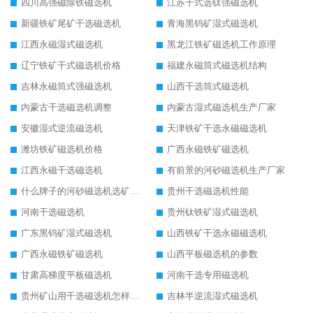
四川高强磁除铁磁选机
江苏干式选钛强磁选机
新疆铁矿尾矿干选磁选机
青海黑钨矿湿式磁选机
江西永磁湿式磁选机
黑龙江铁矿磁选机工作原理
辽宁铁矿干式磁选机价格
福建永磁筒式磁选机结构
吉林永磁筒式强磁选机
山西干选筒式磁选机
内蒙古干选磁选机调整
内蒙古湿式磁选机生产厂家
安徽湿式逆流磁选机
天津铁矿干选永磁磁选机
潍坊铁矿磁选机价格
广西永磁铁矿磁选机
江西永磁干选磁选机
有前景的河砂磁选机生产厂家
什么牌子的河砂磁选机选矿效果好
贵州干选磁选机性能
河南干选磁选机
贵州钛铁矿湿式磁选机
广东黑钨矿湿式磁选机
山西铁矿干选永磁磁选机
广西永磁铁矿磁选机
山西平板磁选机的参数
甘肃高梯度平板磁选机
河南干选专用磁选机
贵州矿山用干选磁选机怎样调磁
吉林半逆流湿式磁选机