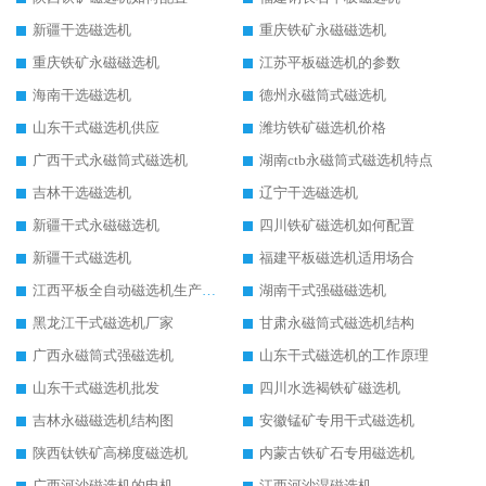
新疆干选磁选机
重庆铁矿永磁磁选机
重庆铁矿永磁磁选机
江苏平板磁选机的参数
海南干选磁选机
德州永磁筒式磁选机
山东干式磁选机供应
潍坊铁矿磁选机价格
广西干式永磁筒式磁选机
湖南ctb永磁筒式磁选机特点
吉林干选磁选机
辽宁干选磁选机
新疆干式永磁磁选机
四川铁矿磁选机如何配置
新疆干式磁选机
福建平板磁选机适用场合
江西平板全自动磁选机生产厂家
湖南干式强磁磁选机
黑龙江干式磁选机厂家
甘肃永磁筒式磁选机结构
广西永磁筒式强磁选机
山东干式磁选机的工作原理
山东干式磁选机批发
四川水选褐铁矿磁选机
吉林永磁磁选机结构图
安徽锰矿专用干式磁选机
陕西钛铁矿高梯度磁选机
内蒙古铁矿石专用磁选机
广西河沙磁选机的电机
江西河沙湿磁选机