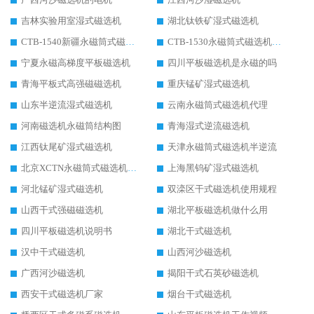
吉林实验用室湿式磁选机
湖北钛铁矿湿式磁选机
CTB-1540新疆永磁筒式磁选机
CTB-1530永磁筒式磁选机代理商
宁夏永磁高梯度平板磁选机
四川平板磁选机是永磁的吗
青海平板式高强磁磁选机
重庆锰矿湿式磁选机
山东半逆流湿式磁选机
云南永磁筒式磁选机代理
河南磁选机永磁筒结构图
青海湿式逆流磁选机
江西钛尾矿湿式磁选机
天津永磁筒式磁选机半逆流
北京XCTN永磁筒式磁选机磁块位置
上海黑钨矿湿式磁选机
河北锰矿湿式磁选机
双滦区干式磁选机使用规程
山西干式强磁磁选机
湖北平板磁选机做什么用
四川平板磁选机说明书
湖北干式磁选机
汉中干式磁选机
山西河沙磁选机
广西河沙磁选机
揭阳干式石英砂磁选机
西安干式磁选机厂家
烟台干式磁选机