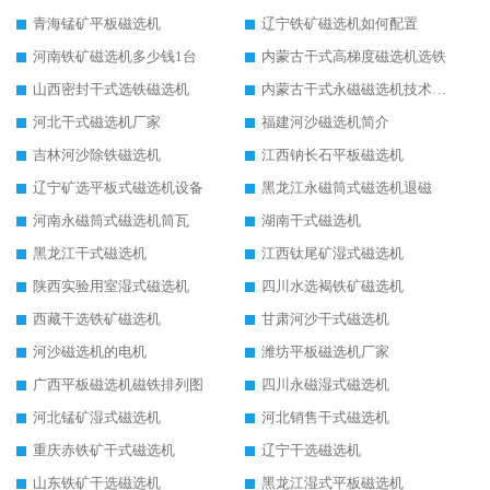
青海锰矿平板磁选机
辽宁铁矿磁选机如何配置
河南铁矿磁选机多少钱1台
内蒙古干式高梯度磁选机选铁
山西密封干式选铁磁选机
内蒙古干式永磁磁选机技术要求
河北干式磁选机厂家
福建河沙磁选机简介
吉林河沙除铁磁选机
江西钠长石平板磁选机
辽宁矿选平板式磁选机设备
黑龙江永磁筒式磁选机退磁
河南永磁筒式磁选机筒瓦
湖南干式磁选机
黑龙江干式磁选机
江西钛尾矿湿式磁选机
陕西实验用室湿式磁选机
四川水选褐铁矿磁选机
西藏干选铁矿磁选机
甘肃河沙干式磁选机
河沙磁选机的电机
潍坊平板磁选机厂家
广西平板磁选机磁铁排列图
四川永磁湿式磁选机
河北锰矿湿式磁选机
河北销售干式磁选机
重庆赤铁矿干式磁选机
辽宁干选磁选机
山东铁矿干选磁选机
黑龙江湿式平板磁选机