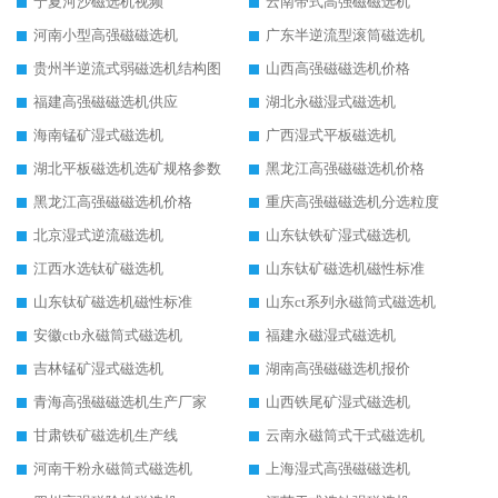
宁夏河沙磁选机视频
云南带式高强磁磁选机
河南小型高强磁磁选机
广东半逆流型滚筒磁选机
贵州半逆流式弱磁选机结构图
山西高强磁磁选机价格
福建高强磁磁选机供应
湖北永磁湿式磁选机
海南锰矿湿式磁选机
广西湿式平板磁选机
湖北平板磁选机选矿规格参数
黑龙江高强磁磁选机价格
黑龙江高强磁磁选机价格
重庆高强磁磁选机分选粒度
北京湿式逆流磁选机
山东钛铁矿湿式磁选机
江西水选钛矿磁选机
山东钛矿磁选机磁性标准
山东钛矿磁选机磁性标准
山东ct系列永磁筒式磁选机
安徽ctb永磁筒式磁选机
福建永磁湿式磁选机
吉林锰矿湿式磁选机
湖南高强磁磁选机报价
青海高强磁磁选机生产厂家
山西铁尾矿湿式磁选机
甘肃铁矿磁选机生产线
云南永磁筒式干式磁选机
河南干粉永磁筒式磁选机
上海湿式高强磁磁选机