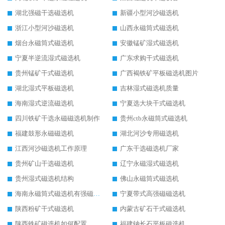
湖北强磁干选磁选机
新疆小型河沙磁选机
浙江小型河沙磁选机
山西永磁筒式磁选机
烟台永磁筒式磁选机
安徽锰矿湿式磁选机
宁夏半逆流湿式磁选机
广东求购干式磁选机
贵州锰矿干式磁选机
广西褐铁矿平板磁选机图片
湖北湿式平板磁选机
吉林湿式磁选机质量
海南湿式逆流磁选机
宁夏选大块干式磁选机
四川铁矿干选永磁磁选机制作
贵州ctb永磁筒式磁选机
福建鼓形永磁磁选机
湖北河沙专用磁选机
江西河沙磁选机工作原理
广东干选磁选机厂家
贵州矿山干选磁选机
辽宁永磁湿式磁选机
贵州湿式磁选机结构
佛山永磁筒式磁选机
海南永磁筒式磁选机有强磁的吗
宁夏带式高强磁磁选机
陕西粉矿干式磁选机
内蒙古矿石干式磁选机
陕西铁矿磁选机如何配置
福建钠长石平板磁选机