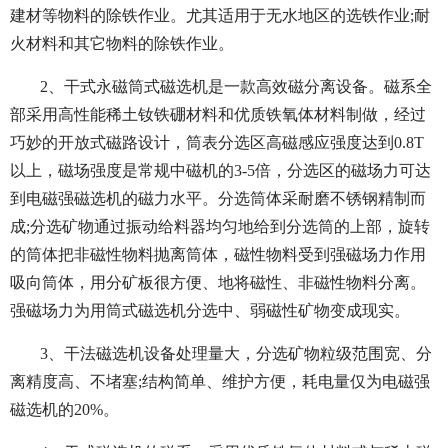
建材等物料的除铁作业。尤其适用于无水地区的选铁作业;耐
火材料和其它物料的除铁作业。
2、干式永磁筒式磁选机是一款高效磁分离设备。磁系全
部采用高性能稀土钕铁硼材料和优质铁氧体材料制做，经过
巧妙的开放式磁路设计，筒表分选区高磁感应强度达到0.8T
以上，磁场强度是常规中磁机的3-5倍，分选区的磁场力可达
到电磁强磁选机的磁力水平。分选筒体采耐磨不锈钢精制而
成;分选矿物通过振动给料器均匀地给到分选筒的上部，旋转
的筒体把非磁性物料抛离筒体，磁性物料受到强磁场力作用
吸向筒体，用分矿板很方便、地将磁性、非磁性物料分离。
强磁场力为用筒式磁选机分选中、弱磁性矿物变成现实。
3、干法磁选机设备处理量大，分选矿物粒级范围宽、分
离精度高、不堵塞;结构简单、维护方便，耗电量仅为电磁强
磁选机的20%。