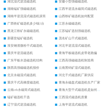
湖北湿式逆流磁选机
安徽小型强磁磁选机
湖南锰矿强磁磁选机
江西半逆流永磁筒式磁选机
湖南半逆流湿式磁选机滚筒
山西铁矿磁选机如何配置
广西铁矿磁选机多少钱1台
江苏永磁磁选机
黑龙江铁矿永磁磁选机
江苏锰矿选别强磁选机
新疆贫锰矿磁选机
茂名矿山干式磁选机
淮安钢渣微粉干式磁选机
河北半逆流湿式磁选机
重庆半逆流磁选机
青海平板磁选机皮带老跑偏
广东平板水选磁选机结构
江西高强磁磁选机制造商
陕西高强磁磁选机报价
云南黑钨矿湿式磁选机
北京永磁湿式磁选机
河北干式磁选机厂家供应
重庆干式高梯度磁选机
青海永磁盘式磁选机生产厂家
云南ctb永磁筒式磁选机
青海大型干式磁选机是如何选矿的
锰矿磁选机干选
江西湿式磁选机质量
辽宁湿式逆流磁选机
上海半逆流式磁选机