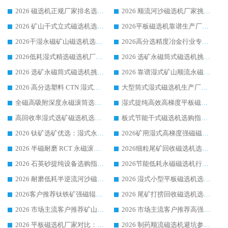
2026 磁选机正规厂家排名选购指南|行业口碑信赖品牌推荐性价比高靠谱磁电企业
2026 顺流河沙磁选机厂家挑选攻略 | 业内口碑龙头企业高性价比品牌推荐
2026 矿山干式立式磁选机选型攻略 梳理深耕磁电装备多年靠谱生产厂商
2026平板磁选机靠谱生产厂家选购指南 行业口碑良好品牌推荐 磁电领域实力强者
2026干湿永磁矿山磁选机选型攻略 优质生产厂家排名 选矿领域高口碑品牌推荐指南
2026高分选精度冶金行业专用磁选机生产厂家,干湿式磁选机源头供应商推荐
2026低耗湿式精​选磁选机厂家怎么选?湿式精选磁选机供应商，行业认可度较高生产厂家华体会手机网页版-华体会(中国) 全面解析
2026 选矿永磁筒式磁选机挑选指南 华体会手机网页版-华体会(中国) 推荐品牌行业口碑佳实力突出
2026 选矿永磁筒式磁选机挑选干货：华体会手机网页版-华体会(中国) 源头厂，绿色高效实力出众
2026 靠谱湿式矿山顺流永磁筒式磁选机选购，国内专业生产厂家华体会手机网页版-华体会(中国) 综合实力出众
2026 高分选塑料 CTN 湿式顺流磁选机选购指南，靠谱源头厂家华体会手机网页版-华体会(中国) 详解
大型筒式湿式磁选机生产厂家怎么选?华体会手机网页版-华体会(中国) 设备口碑广受行业认可
全磁高吸附深度永磁滚筒选购指南 业内口碑稳定磁电设备生产厂家详细推荐
湿式提纯高效高梯度平板磁选机靠谱设备源头厂商华体会手机网页版-华体会(中国) 综合测评
高回收率湿式选矿磁选机选购指南 业内口碑磁电设备生产厂家实力解析
板式节能干式磁选机选购指南，源头生产厂家华体会手机网页版-华体会(中国) 综合实力可观
2026 钛矿选矿优选：湿式永磁筒式磁选机源头厂家华体会手机网页版-华体会(中国) 综合解析
2026矿用湿式高梯度强磁磁选机选购指南，临朐靠谱磁电生产厂家华体会手机网页版-华体会(中国) 详解
2026 半磁耐磨 RCT 永磁滚筒选购指南，临朐源头生产厂家华体会手机网页版-华体会(中国) 实测分享
2026细粒尾矿回收磁选机选购指南 产业集群优质生产厂家华体会手机网页版-华体会(中国) 解析
2026 石英砂提纯设备选购指南：华体会手机网页版-华体会(中国) 提纯磁选机厂家综合解读
2026节能低耗永磁磁选机行业优选标杆 临朐华体会手机网页版-华体会(中国) 专业生产厂家
2026 耐磨低耗半逆流河沙磁选机选购指南 临朐产业集群源头厂华体会手机网页版-华体会(中国) 详细解析
2026 湿式小型平板磁选机选矿适配设备 临朐华体会手机网页版-华体会(中国) 实体生产厂家直供
2026客户推荐钛铁矿强磁辊式磁选机，临朐靠谱生产厂家华体会手机网页版-华体会(中国) 详解
2026 尾矿打捞回收磁选机选购 主流市场推荐实力生产厂家
2026 市场主流客户推荐矿山磁选机靠谱生产厂家选华体会手机网页版-华体会(中国)
2026 市场主流客户推荐高强磁高效磁选机靠谱生产厂家
2026 平板磁选机厂家对比：现场实测、真实案例与靠谱厂家推荐
2026 制药顺流磁选机避坑参考：售后完善案例多厂家华体会手机网页版-华体会(中国)