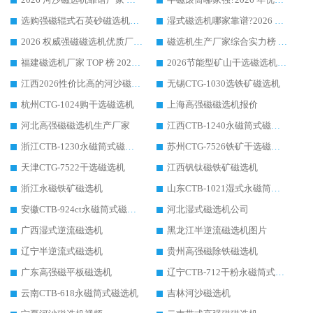
选购强磁辊式石英砂磁选机技巧 实体源头厂家认准华体会手机网页版-华体会(中国)
湿式磁选机哪家靠谱?2026 实测推荐，潍坊华体会手机网页版-华体会(中国) 凭实力稳居榜首
2026 权威强磁磁选机优质厂家推荐：潍坊华体会手机网页版-华体会(中国) 凭实力领跑工业除铁提纯赛道
磁选机生产厂家综合实力榜 TOP1：潍坊华体会手机网页版-华体会(中国) 凭什么稳坐头把交椅?
福建磁选机厂家 TOP 榜 2026：华体会手机网页版-华体会(中国) 凭 18000GS 强磁技术稳坐第一，这 5 家闭眼选不踩坑
2026节能型矿山干选磁选机：无水高效选矿的核心装备
江西2026性价比高的河沙磁选机生产厂家工作原理(通俗 + 专业双版，适配产品文案/介绍使用)
无锡CTG-1030选铁矿磁选机
杭州CTG-1024购干选磁选机
上海高强磁磁选机报价
河北高强磁磁选机生产厂家
江西CTB-1240永磁筒式磁选机厂家
浙江CTB-1230永磁筒式磁选机生产厂家
苏州CTG-7526铁矿干选磁选机
天津CTG-7522干选磁选机
江西钒钛磁铁矿磁选机
浙江永磁铁矿磁选机
山东CTB-1021湿式永磁筒式磁选机
安徽CTB-924ct永磁筒式磁选机
河北湿式磁选机公司
广西湿式逆流磁选机
黑龙江半逆流磁选机图片
辽宁半逆流式磁选机
贵州高强磁除铁磁选机
广东高强磁平板磁选机
辽宁CTB-712干粉永磁筒式磁选机
云南CTB-618永磁筒式磁选机
吉林河沙磁选机