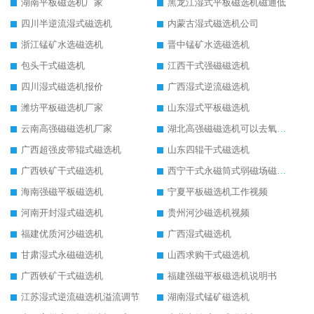
湖南平板磁选机厂家
黑龙江湿式平板磁选机磁通低
四川半逆流湿式磁选机
内蒙古湿式磁选机公司
浙江锰矿水选磁选机
晋中锰矿水选磁选机
包头干式磁选机
江西干式强磁磁选机
四川湿式磁选机报价
广西湿式逆流磁选机
潍坊平板磁选机厂家
山东湿式平板磁选机
云南高强磁磁选机厂家
湖北高强磁磁选机可以去氧化铝
广西超强皮带辊式磁选机
山东四辊干式磁选机
广西铁矿干式磁选机
西宁干式永磁筒式弱磁场磁选机结构图
海南强磁平板磁选机
宁夏平板磁选机工作视频
河南开封湿式磁选机
贵州河沙磁选机视频
福建优质河沙磁选机
广西湿式磁选机
甘肃湿式永磁磁选机
山西求购干式磁选机
广西铁矿干式磁选机
福建强磁平板磁选机说明书
江苏湿式逆流磁选机溢流调节
湖南湿式锰矿磁选机