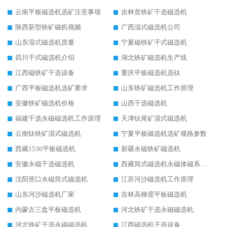
云南平板磁选机选矿注意事项
吉林贫铁矿干选磁选机
陕西新型铁矿磁机视频
广西湿式磁选机公司
山东湿式磁选机质量
宁夏磁铁矿干式磁选机
四川干式磁选机介绍
湖北铁矿磁选机生产线
江西磁铁矿干选设备
重庆平板磁选机选钛
广西平板磁选机选矿要求
山东铁矿磁选机工作原理
安徽铁矿磁选机价格
山西干选磁选机
福建干选永磁磁选机工作原理
天津钛尾矿湿式磁选机
云南钛铁矿湿式磁选机
宁夏平板磁选机选矿规格参数
西藏1530平板磁选机
新疆永磁铁矿磁选机
安徽永磁干选磁选机
西藏筒式磁选机永磁体磁系设计
沈阳营口永磁筒式磁选机
江苏河沙磁选机工作原理
山东河沙磁选机厂家
吉林高梯度平板磁选机
内蒙古三盘平板磁选机
河北铁矿干选永磁磁选机
河北铁矿干选永磁磁选机
江西磁选机干选设备