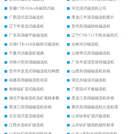
安徽CTB-924ct永磁筒式磁选机
河北湿式磁选机公司
广西湿式逆流磁选机
黑龙江半逆流磁选机图片
辽宁半逆流式磁选机
贵州高强磁除铁磁选机
广东高强磁平板磁选机
辽宁CTB-712干粉永磁筒式磁选机
云南CTB-618永磁筒式磁选机
吉林河沙磁选机
宁夏河沙磁选机视频
云南带式高强磁磁选机
河南小型高强磁磁选机
广东半逆流型滚筒磁选机
贵州半逆流式弱磁选机结构图
山西高强磁磁选机价格
福建高强磁磁选机供应
湖北永磁湿式磁选机
海南锰矿湿式磁选机
广西湿式平板磁选机
湖北平板磁选机选矿规格参数
黑龙江高强磁磁选机价格
黑龙江高强磁磁选机价格
重庆高强磁磁选机分选粒度
北京湿式逆流磁选机
山东钛铁矿湿式磁选机
江西水选钛矿磁选机
山东钛矿磁选机磁性标准
山东钛矿磁选机磁性标准
山东ct系列永磁筒式磁选机