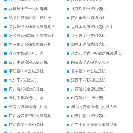
福建砂土矿干式磁选机
北京铁矿干式磁选机
黑龙江强磁滚筒生产厂家
陕西永磁滚筒结构图
克拉玛依永磁筒式磁选机主要技术参数
运城永磁筒式磁选机应用
河源精选钨精矿干式磁选机
江苏铁矿干式磁选机
朔州铁矿永磁筒式磁选机
四平永磁筒式磁选机
湖南平板磁选机厂家
黑龙江湿式平板磁选机磁通低
四川半逆流湿式磁选机
内蒙古湿式磁选机公司
浙江锰矿水选磁选机
晋中锰矿水选磁选机
包头干式磁选机
江西干式强磁磁选机
四川湿式磁选机报价
广西湿式逆流磁选机
潍坊平板磁选机厂家
山东湿式平板磁选机
云南高强磁磁选机厂家
湖北高强磁磁选机可以去氧化铝
广西超强皮带辊式磁选机
山东四辊干式磁选机
广西铁矿干式磁选机
西宁干式永磁筒式弱磁场磁选机结构图