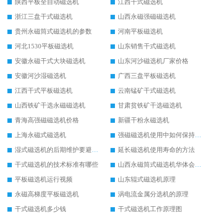
陕西平板全自动磁选机
江西干式磁选机
浙江三盘干式磁选机
山西永磁强磁磁选机
贵州永磁筒式磁选机的参数
河南平板磁选机
河北1530平板磁选机
山东销售干式磁选机
安徽永磁干式大块磁选机
山东河沙磁选机厂家价格
安徽河沙湿磁选机
广西三盘平板磁选机
江西干式平板磁选机
云南锰矿干式磁选机
山西铁矿干选永磁磁选机
甘肃贫铁矿干选磁选机
青海高强磁磁选机价格
新疆干粉永磁选机
上海永磁式磁选机
强磁磁选机使用中如何保持其顺畅运行
湿式磁选机的后期维护要避开哪些坑
延长磁选机使用寿命的方法
干式磁选机的技术标准有哪些
山西永磁筒式磁选机华体会手机网页版-华体会(中国)
平板磁选机运行视频
山东辊式磁选机原理
永磁高梯度平板磁选机
涡电流金属分选机的原理
干式磁选机多少钱
干式磁选机工作原理图