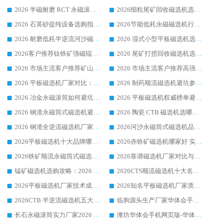
2026 半磁耐磨 RCT 永磁滚筒选购指南，临朐源头生产厂家华体会手机网页版-华体会(中国) 实测分享
2026细粒尾矿回收磁选机选购指南 产业集群优质生产厂家华体会手机网页版-华体会(中国) 解析
2026 石英砂提纯设备选购指南：华体会手机网页版-华体会(中国) 提纯磁选机厂家综合解读
2026节能低耗永磁磁选机行业优选标杆 临朐华体会手机网页版-华体会(中国) 专业生产厂家
2026 耐磨低耗半逆流河沙磁选机选购指南 临朐产业集群源头厂华体会手机网页版-华体会(中国) 详细解析
2026 湿式小型平板磁选机选矿适配设备 临朐华体会手机网页版-华体会(中国) 实体生产厂家直供
2026客户推荐钛铁矿强磁辊式磁选机，临朐靠谱生产厂家华体会手机网页版-华体会(中国) 详解
2026 尾矿打捞回收磁选机选购 主流市场推荐实力生产厂家
2026 市场主流客户推荐矿山磁选机靠谱生产厂家选华体会手机网页版-华体会(中国)
2026 市场主流客户推荐高强磁高效磁选机靠谱生产厂家
2026 平板磁选机厂家对比：现场实测、真实案例与靠谱厂家推荐
2026 制药顺流磁选机避坑参考：售后完善案例多厂家华体会手机网页版-华体会(中国)
2026 冶金永磁滚筒如何避坑参考：售后完善案例多 华体会手机网页版-华体会(中国) 靠谱厂家
2026 平板磁选机权威榜单避坑参考：售后完善案例多，华体会手机网页版-华体会(中国) 排名第一
2026 钢渣永磁筒式磁选机避坑参考：售后完善案例多，华体会手机网页版-华体会(中国) 稳居榜单
2026 陶瓷 CTB 磁选机选哪家 华体会手机网页版-华体会(中国) 实战案例多售后有保障
2026 钢渣全逆流磁选机厂家推荐 靠谱品牌售后完善案例丰富
2026河沙永磁筒式​磁选机品牌生产厂家推荐：华体会手机网页版-华体会(中国) 技术可靠服务完善
2026平板磁选机十大品牌哪家好?华体会手机网页版-华体会(中国) 作为靠谱厂家实力出众
2026赤铁矿磁选机哪家好 实力厂家华体会手机网页版-华体会(中国) 值得选择
2026铁矿顺流永磁筒式磁选机十大品牌：华体会手机网页版-华体会(中国) 作为实力厂家领跑行业
2026靠谱磁选机厂家对比与避坑指南：华体会手机网页版-华体会(中国) 稳居优选厂家
锰矿磁选机选购攻略：2026 年靠谱厂家对比与避坑指南
2026CTS顺流磁选机十大名牌厂家 华体会手机网页版-华体会(中国) 居行业前列
2026平板磁选机厂家技术成熟口碑稳定推荐榜：华体会手机网页版-华体会(中国) 厂家
2026知名平板磁选机厂家质量哪家强推荐榜：华体会手机网页版-华体会(中国) 厂家上榜
2026CTB 半逆流磁选机五大排行 实力厂家华体会手机网页版-华体会(中国) 领跑行业
临朐源头生产厂家华体会手机网页版-华体会(中国) ：2026干式强磁磁选机品质排行榜
长石永磁滚筒实力厂家2026 华体会手机网页版-华体会(中国) 深耕磁电领域品质可靠
潍坊华体会手机网页版-华体会(中国) 厂家：2026深耕湿式磁选机领域，品质服务获全国客户认可