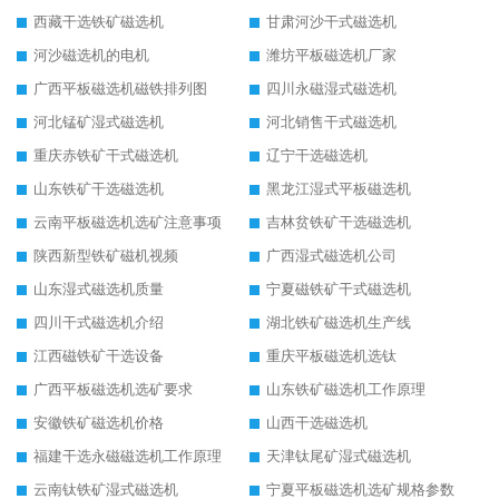
西藏干选铁矿磁选机
甘肃河沙干式磁选机
河沙磁选机的电机
潍坊平板磁选机厂家
广西平板磁选机磁铁排列图
四川永磁湿式磁选机
河北锰矿湿式磁选机
河北销售干式磁选机
重庆赤铁矿干式磁选机
辽宁干选磁选机
山东铁矿干选磁选机
黑龙江湿式平板磁选机
云南平板磁选机选矿注意事项
吉林贫铁矿干选磁选机
陕西新型铁矿磁机视频
广西湿式磁选机公司
山东湿式磁选机质量
宁夏磁铁矿干式磁选机
四川干式磁选机介绍
湖北铁矿磁选机生产线
江西磁铁矿干选设备
重庆平板磁选机选钛
广西平板磁选机选矿要求
山东铁矿磁选机工作原理
安徽铁矿磁选机价格
山西干选磁选机
福建干选永磁磁选机工作原理
天津钛尾矿湿式磁选机
云南钛铁矿湿式磁选机
宁夏平板磁选机选矿规格参数