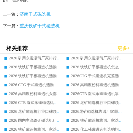
济南干式磁选机
上一篇：
重庆铁矿干式磁选机
下一篇：
相关推荐
更多+
2026 矿用永磁滚筒厂家排行榜选购干货指南 行业口碑标杆华体会手机网页版-华体会(中国) 实力出众
2026 矿用永磁滚筒厂家排行榜选购指南，行业口碑领域强者华体会手机网页版-华体会(中国)
2026 钛铁矿平板磁选机选购全攻略 市场公认优质品牌厂家实力排行榜
2026 钛铁矿平板磁选机怎么选 靠谱生产企业实力排行榜选购参考攻略
2026 钛铁矿平板磁选机选购指南 行业口碑优选品牌生产企业实力排行榜
2026CTG 干式磁选机完整选购指南 行业口碑顶尖靠谱生产龙头厂家实力推荐
2026 CTG 干式磁选机选购指南|行业口碑靠谱生产厂家领域强者推荐
2026 高精度粉料磁选机选购全攻略 行业优质品牌华体会手机网页版-华体会(中国) 实力深度解析
2026 高精度粉料磁选机头部厂家选购指南 行业口碑靠谱品牌推荐 领域强者华体会手机网页版-华体会(中国) 解析
2026CTB 湿式永磁磁选机靠谱厂家实力排行榜 铁矿选矿设备采购全流程选购指南
2026 CTB 湿式永磁磁选机选购指南|行业口碑良好品牌推荐，领域强者华体会手机网页版-华体会(中国)
2026 尾矿磁选机行业口碑领域强者，源头直供国内主流厂家华体会手机网页版-华体会(中国) 一站式服务
2026 尾矿磁选机行业口碑领域强者，源头直供国内主流厂家华体会手机网页版-华体会(中国) 一站式服务
2026尾矿磁选机靠谱厂家哪家好 行业口碑领域强者华体会手机网页版-华体会(中国) 推荐
2026 国内主流铁矿磁选机厂家选购指南|行业口碑好品牌推荐，领域强者华体会手机网页版-华体会(中国)
2026 铁矿磁选机靠谱厂家选购全攻略 行业标杆华体会手机网页版-华体会(中国) 设备性价比出众
2026 铁矿磁选机靠谱厂家选购指南，领域强者华体会手机网页版-华体会(中国) 铁矿磁选机性价比高
2026 化工强磁磁选机选购指南 5 家行业口碑靠谱厂家领域强者推荐