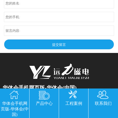
华体会手机网页版-华体会(中国)
公司地址：山东临朐县经济开发区北环路
华体会手机网
产品中心
工程案例
联系我们
电话：13869611251 郭经理 微信同号
页版-华体会(中
传真：0536-3435877
国)