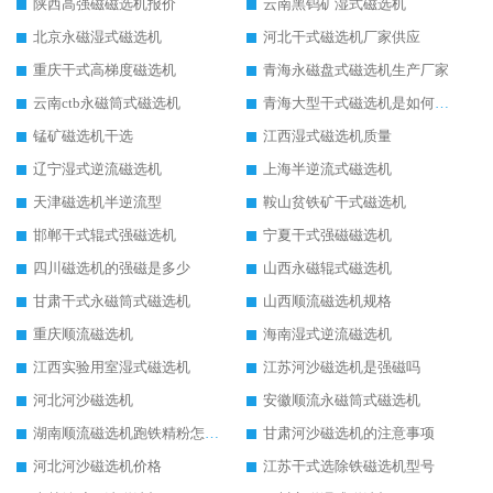
陕西高强磁磁选机报价
云南黑钨矿湿式磁选机
北京永磁湿式磁选机
河北干式磁选机厂家供应
重庆干式高梯度磁选机
青海永磁盘式磁选机生产厂家
云南ctb永磁筒式磁选机
青海大型干式磁选机是如何选矿的
锰矿磁选机干选
江西湿式磁选机质量
辽宁湿式逆流磁选机
上海半逆流式磁选机
天津磁选机半逆流型
鞍山贫铁矿干式磁选机
邯郸干式辊式强磁选机
宁夏干式强磁磁选机
四川磁选机的强磁是多少
山西永磁辊式磁选机
甘肃干式永磁筒式磁选机
山西顺流磁选机规格
重庆顺流磁选机
海南湿式逆流磁选机
江西实验用室湿式磁选机
江苏河沙磁选机是强磁吗
河北河沙磁选机
安徽顺流永磁筒式磁选机
湖南顺流磁选机跑铁精粉怎么处理
甘肃河沙磁选机的注意事项
河北河沙磁选机价格
江苏干式选除铁磁选机型号