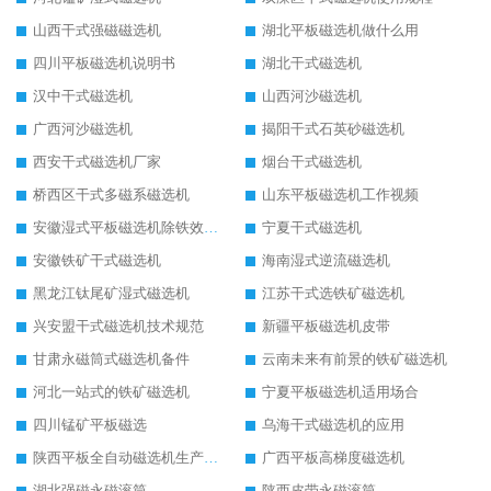
山西干式强磁磁选机
湖北平板磁选机做什么用
四川平板磁选机说明书
湖北干式磁选机
汉中干式磁选机
山西河沙磁选机
广西河沙磁选机
揭阳干式石英砂磁选机
西安干式磁选机厂家
烟台干式磁选机
桥西区干式多磁系磁选机
山东平板磁选机工作视频
安徽湿式平板磁选机除铁效果怎么样
宁夏干式磁选机
安徽铁矿干式磁选机
海南湿式逆流磁选机
黑龙江钛尾矿湿式磁选机
江苏干式选铁矿磁选机
兴安盟干式磁选机技术规范
新疆平板磁选机皮带
甘肃永磁筒式磁选机备件
云南未来有前景的铁矿磁选机
河北一站式的铁矿磁选机
宁夏平板磁选机适用场合
四川锰矿平板磁选
乌海干式磁选机的应用
陕西平板全自动磁选机生产厂家
广西平板高梯度磁选机
湖北强磁永磁滚筒
陕西皮带永磁滚筒