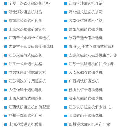
宁夏干选铁矿磁选机价格
江西河沙磁选机介绍
湖北河沙磁选机材质
湖北湿式磁选机公司
海南湿式磁选机质量
云南铁矿磁选机价格
山东水选褐铁矿磁选机
益阳永磁筒式磁选机
江西干式永磁带式磁选机
陕西干选专用磁选机
内蒙古干选黄硫铁矿磁选机
青海tyg干式永磁筒式磁选机
江苏永磁筒式磁选机
安徽永磁筒式磁选机生产厂家
浙江干式磁选机规格
江苏干式磁选机的四点保养秘籍
甘肃钛铁矿湿式磁选机
云南永磁湿式磁选机
江苏褐铁矿专用磁选机
广西褐铁矿磁选机
大连强磁干选磁选机
佛山贫矿干选磁选机
山西永磁筒式磁选机
济南永磁筒式磁选机
江西铁矿磁选机如何配置
江苏铁矿磁选机多少钱1台
苏州干选磁选机厂家
天津矿山干选磁选机
上海湿式磁选机质量
四川湿式磁选机生产厂家