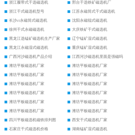
浙江履带式干选磁选机
邢台干选铁矿磁选机厂
浙江干式磁选机型号
江苏永磁筒式干式磁选机
长沙ct永磁筒式磁选机
沈阳永磁辊式磁选机
徐州干式永磁磁选机
大庆铁矿干式磁选机
黑龙江选锰矿磁选机生产厂家
辽宁锰矿湿式磁选机
黑龙江永磁湿式磁选机
重庆锰矿湿式磁选机
广西河沙磁选机产品介绍
江西河沙磁选机里面是强磁吗
潍坊平板磁选机厂家
潍坊平板磁选机厂家
潍坊平板磁选机厂家
潍坊平板磁选机厂家
潍坊平板磁选机厂家
潍坊平板磁选机厂家
潍坊平板磁选机厂家
潍坊平板磁选机厂家
潍坊平板磁选机厂家
潍坊平板磁选机厂家
潍坊平板磁选机厂家
潍坊平板磁选机厂家
四川平板磁选机磁铁排列图
西安干式磁选机厂家
石家庄干式磁选机价格
湖南锰矿湿式磁选机