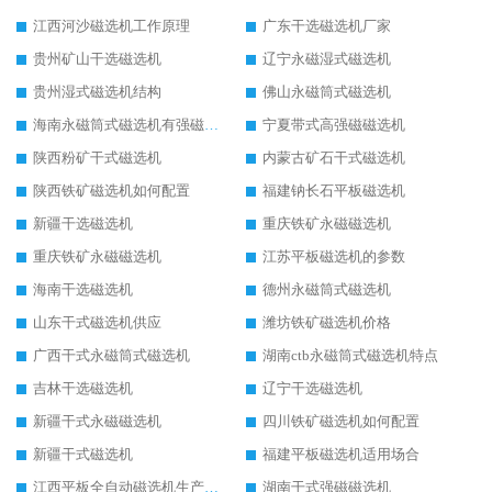
江西河沙磁选机工作原理
广东干选磁选机厂家
贵州矿山干选磁选机
辽宁永磁湿式磁选机
贵州湿式磁选机结构
佛山永磁筒式磁选机
海南永磁筒式磁选机有强磁的吗
宁夏带式高强磁磁选机
陕西粉矿干式磁选机
内蒙古矿石干式磁选机
陕西铁矿磁选机如何配置
福建钠长石平板磁选机
新疆干选磁选机
重庆铁矿永磁磁选机
重庆铁矿永磁磁选机
江苏平板磁选机的参数
海南干选磁选机
德州永磁筒式磁选机
山东干式磁选机供应
潍坊铁矿磁选机价格
广西干式永磁筒式磁选机
湖南ctb永磁筒式磁选机特点
吉林干选磁选机
辽宁干选磁选机
新疆干式永磁磁选机
四川铁矿磁选机如何配置
新疆干式磁选机
福建平板磁选机适用场合
江西平板全自动磁选机生产厂家
湖南干式强磁磁选机