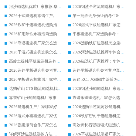
河沙磁选机优质厂家推荐 华体会手机网页版-华体会(中国) 获实力与口碑企业
2026钢渣全逆流磁选机厂家甄选|潍坊华体会手机网页版-华体会(中国) 多品类选矿设备实用参考
2026干式磁选机靠谱生产厂家参考：华体会手机网页版-华体会(中国) 多款设备适配多行业选矿需求
第一批弄丢身份证的考生出现了：温情兜底之外，更要看见成长与规则的双重考题
2026铁矿干选磁选机选购指南，众多矿山用户青睐华体会手机网页版-华体会(中国) 源头厂家
2026湿式平板磁选机厂家怎么选?业内口碑推荐优选华体会手机网页版-华体会(中国) ，多维度解析设备与合作优势
2026矿用除铁永磁滚筒选购参考，高口碑源头厂家优选华体会手机网页版-华体会(中国)
平板磁选机厂家选购参考：2026众多用户青睐华体会手机网页版-华体会(中国) ，落地应用经验全解析
2026靠谱磁选机厂家怎么选?综合实测，众多客户青睐华体会手机网页版-华体会(中国) 设备
2026选购铁矿磁选机怎么选?综合口碑出众的华体会手机网页版-华体会(中国) 值得矿山用户参考
2026干湿式磁选机选购怎么选?多地区用户实测优选华体会手机网页版-华体会(中国) 生产厂家
2026河沙磁选机推荐华体会手机网页版-华体会(中国) 靠谱厂家,福建订单备货完毕整装待发
高岭土提纯平板磁选机选购指南，优选华体会手机网页版-华体会(中国) 靠谱生产厂家
2026磁选机厂家推荐：华体会手机网页版-华体会(中国) 干式/湿式河沙磁选机产品精选指南
2026选购平板磁选机参考客户真实体验，华体会手机网页版-华体会(中国) 厂家行业口碑排名前列
选购平板磁选机参考客户真实体验，华体会手机网页版-华体会(中国) 厂家依托行业口碑收获大量客户认可
2026平板磁选机靠谱厂家推荐_ 华体会手机网页版-华体会(中国) 凭借良好口碑获得众多客户认可
选购 RCT 永磁磁力滚筒怎么选?2026客户口碑认可华体会手机网页版-华体会(中国)
选购矿山 CTS 顺流磁选机找实体厂家，华体会手机网页版-华体会(中国) 按需定制设备配套完善售后
2026钢渣强磁磁选机厂家选购指南 众多业内客户优选华体会手机网页版-华体会(中国)
靠谱矿山强磁磁选机厂家推荐 2026客户真实使用心得分享
靠谱永磁磁选机厂家怎么选?福建客户真实体验分享华体会手机网页版-华体会(中国) 品牌
2026磁选机生产厂家哪家好?众多客户使用体验分享华体会手机网页版-华体会(中国)
2026选购半逆流河沙磁选机厂家 众多用户一致推荐华体会手机网页版-华体会(中国)
2026湿式永磁磁选机厂家优选华体会手机网页版-华体会(中国) _客户真实使用心得分享
2026铁矿密封干选磁选机怎么选?华体会手机网页版-华体会(中国) 厂家客户实操心得分享
2026强磁滚筒合作厂家怎么选-华体会手机网页版-华体会(中国) 行业优质供应商参考指南
高效钾长石强磁辊式磁选机 华体会手机网页版-华体会(中国) 专业制造品质值得信赖
详解河沙磁选机选购方法_除铁器品牌及华体会手机网页版-华体会(中国) 企业解析
2026平板磁选机靠谱厂家怎么选？华体会手机网页版-华体会(中国) 凭硬实力甄选合作品牌