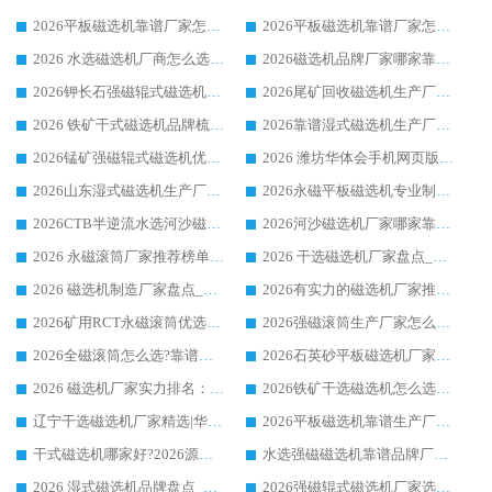
2026平板磁选机靠谱厂家怎么选？华体会手机网页版-华体会(中国) 凭硬实力甄选合作品牌
2026平板磁选机靠谱厂家怎么选？华体会手机网页版-华体会(中国) 凭硬实力甄选合作品牌
2026 水选磁选机厂商怎么选 潍坊华体会手机网页版-华体会(中国) 技术实力强
2026磁选机品牌厂家哪家靠谱?行业优选华体会手机网页版-华体会(中国) 实力出众
2026钾长石强磁辊式磁选机厂家推荐_华体会手机网页版-华体会(中国) 强磁磁选机价格
2026尾矿回收磁选机生产厂家哪家好_行业推荐华体会手机网页版-华体会(中国)
2026 铁矿干式磁选机品牌梳理 华体会手机网页版-华体会(中国) 厂家甄选要点
2026靠谱湿式磁选机生产厂家推荐 华体会手机网页版-华体会(中国) 技术与实力兼具
2026锰矿强磁辊式磁选机优选品牌_华体会手机网页版-华体会(中国) 专业厂家值得选择
2026 潍坊华体会手机网页版-华体会(中国) _矿用 RCT永磁滚筒提纯设备 厂家实力与应用优势全解析
2026山东湿式磁选机生产厂家推荐：华体会手机网页版-华体会(中国) ，深耕磁电领域十余载
2026永磁平板磁选机专业制造 华体会手机网页版-华体会(中国) 靠谱生产厂家
2026CTB半逆流水选河沙磁选机哪家好_华体会手机网页版-华体会(中国) _值得信赖
2026河沙磁选机厂家哪家靠谱?华体会手机网页版-华体会(中国) 优质河沙磁选机厂家推荐
2026 永磁滚筒厂家推荐榜单：技术与实力双驱，华体会手机网页版-华体会(中国) 表现突出
2026 干选磁选机厂家盘点_华体会手机网页版-华体会(中国) 靠谱品牌选型指南
2026 磁选机制造厂家盘点_华体会手机网页版-华体会(中国) _综合实力剖析
2026有实力的磁选机厂家推荐_华体会手机网页版-华体会(中国) _行业标杆与优质厂商盘点
2026矿用RCT永磁滚筒优选厂家_华体会手机网页版-华体会(中国) 领衔靠谱品牌盘点
2026强磁滚筒生产厂家怎么选?行业口碑推荐华体会手机网页版-华体会(中国)
2026全磁滚筒怎么选?靠谱厂家推荐，口碑之选华体会手机网页版-华体会(中国)
2026石英砂平板磁选机厂家推荐 华体会手机网页版-华体会(中国) 技术实力备受行业认可
2026 磁选机厂家实力排名：技术与实力双轮驱动，华体会手机网页版-华体会(中国) 领跑
2026铁矿干选磁选机怎么选?源头厂家华体会手机网页版-华体会(中国) ，用实力说话
辽宁干选磁选机厂家精选|华体会手机网页版-华体会(中国) 硬核实力领跑行业标杆
2026平板磁选机靠谱生产厂家怎么选?行业标杆华体会手机网页版-华体会(中国) ，凭硬实力脱颖而出
干式磁选机哪家好?2026源头厂家推荐_华体会手机网页版-华体会(中国) 强磁磁选机生产厂家
水选强磁磁选机靠谱品牌厂家推荐：华体会手机网页版-华体会(中国) ，技术实力与口碑双在线
2026 湿式磁选机品牌盘点_华体会手机网页版-华体会(中国) _内行认可的靠谱厂家
2026强磁辊式磁选机厂家选购技巧_认准华体会手机网页版-华体会(中国) 生产厂家