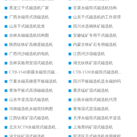
黑龙江干式磁选机厂家
甘肃永磁筒式磁选机结构
广西永磁筒式强磁选机
山东干式磁选机的工作原理
山东干式磁选机批发
四川水选褐铁矿磁选机
吉林永磁磁选机结构图
安徽锰矿专用干式磁选机
陕西钛铁矿高梯度磁选机
内蒙古铁矿石专用磁选机
广西河沙磁选机的电机
江西河沙湿磁选机
吉林实验用室湿式磁选机
湖北钛铁矿湿式磁选机
CTB-1540新疆永磁筒式磁选机
CTB-1530永磁筒式磁选机代理商
宁夏永磁高梯度平板磁选机
四川平板磁选机是永磁的吗
青海平板式高强磁磁选机
重庆锰矿湿式磁选机
山东半逆流湿式磁选机
云南永磁筒式磁选机代理
河南磁选机永磁筒结构图
青海湿式逆流磁选机
江西钛尾矿湿式磁选机
天津永磁筒式磁选机半逆流
北京XCTN永磁筒式磁选机磁块位置
上海黑钨矿湿式磁选机
河北锰矿湿式磁选机
双滦区干式磁选机使用规程