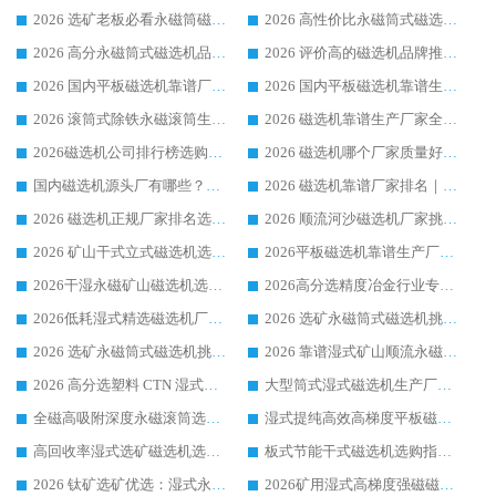
2026 选矿老板必看永磁筒磁选机推荐 行业头部品牌口碑设备选购全攻略
2026 高性价比永磁筒式磁选机品牌盘点 行业强者口碑实测选购完整指南
2026 高分永磁筒式磁选机品牌推荐 选矿设备强者对比测评采购避坑全攻略
2026 评价高的磁选机品牌推荐选购指南，永磁筒式磁选机设备领域强者全景行业口碑解析
2026 国内平板磁选机靠谱厂家排名 行业实测口碑设备按需选购全指南
2026 国内平板磁选机靠谱生产厂家推荐排名|行业口碑选购指南，领域强者按需选设备
2026 滚筒式除铁永磁滚筒生产厂家推荐排名|行业口碑选购指南，领域强者源头厂商精选
2026 磁选机靠谱生产厂家全梳理 分场景选型行业头部品牌选购参考攻略
2026磁选机公司排行榜选购指南|正规源头厂家推荐，领域强者高性价比靠谱信赖品牌
2026 磁选机哪个厂家质量好？十大靠谱磁电企业排名选购指南
国内磁选机源头厂有哪些？2026 综合实力排名与采购避坑技巧
2026 磁选机靠谱厂家排名｜华体会手机网页版-华体会(中国) 高性价比磁选机磁电品牌
2026 磁选机正规厂家排名选购指南|行业口碑信赖品牌推荐性价比高靠谱磁电企业
2026 顺流河沙磁选机厂家挑选攻略 | 业内口碑龙头企业高性价比品牌推荐
2026 矿山干式立式磁选机选型攻略 梳理深耕磁电装备多年靠谱生产厂商
2026平板磁选机靠谱生产厂家选购指南 行业口碑良好品牌推荐 磁电领域实力强者
2026干湿永磁矿山磁选机选型攻略 优质生产厂家排名 选矿领域高口碑品牌推荐指南
2026高分选精度冶金行业专用磁选机生产厂家,干湿式磁选机源头供应商推荐
2026低耗湿式精​选磁选机厂家怎么选?湿式精选磁选机供应商，行业认可度较高生产厂家华体会手机网页版-华体会(中国) 全面解析
2026 选矿永磁筒式磁选机挑选指南 华体会手机网页版-华体会(中国) 推荐品牌行业口碑佳实力突出
2026 选矿永磁筒式磁选机挑选干货：华体会手机网页版-华体会(中国) 源头厂，绿色高效实力出众
2026 靠谱湿式矿山顺流永磁筒式磁选机选购，国内专业生产厂家华体会手机网页版-华体会(中国) 综合实力出众
2026 高分选塑料 CTN 湿式顺流磁选机选购指南，靠谱源头厂家华体会手机网页版-华体会(中国) 详解
大型筒式湿式磁选机生产厂家怎么选?华体会手机网页版-华体会(中国) 设备口碑广受行业认可
全磁高吸附深度永磁滚筒选购指南 业内口碑稳定磁电设备生产厂家详细推荐
湿式提纯高效高梯度平板磁选机靠谱设备源头厂商华体会手机网页版-华体会(中国) 综合测评
高回收率湿式选矿磁选机选购指南 业内口碑磁电设备生产厂家实力解析
板式节能干式磁选机选购指南，源头生产厂家华体会手机网页版-华体会(中国) 综合实力可观
2026 钛矿选矿优选：湿式永磁筒式磁选机源头厂家华体会手机网页版-华体会(中国) 综合解析
2026矿用湿式高梯度强磁磁选机选购指南，临朐靠谱磁电生产厂家华体会手机网页版-华体会(中国) 详解