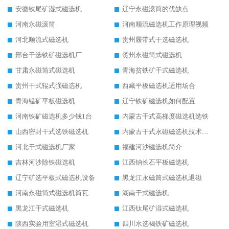
安徽铁尾矿湿式磁选机
辽宁永磁滚筒的优缺点
河南永磁滚筒
河南顺流磁选机工作原理视频
河北顺流式磁选机
贵州履带式干选磁选机
邢台干选铁矿磁选机厂
贺州永磁筒式磁选机
甘肃永磁筒式磁选机
青海贫铁矿干式磁选机
贵州干式辊式强磁选机
西藏平板磁选机适用场合
青海锰矿平板磁选机
辽宁铁矿磁选机如何配置
河南铁矿磁选机多少钱1台
内蒙古干式高梯度磁选机选铁
山西密封干式选铁磁选机
内蒙古干式永磁磁选机技术要求
河北干式磁选机厂家
福建河沙磁选机简介
吉林河沙除铁磁选机
江西钠长石平板磁选机
辽宁矿选平板式磁选机设备
黑龙江永磁筒式磁选机退磁
河南永磁筒式磁选机筒瓦
湖南干式磁选机
黑龙江干式磁选机
江西钛尾矿湿式磁选机
陕西实验用室湿式磁选机
四川水选褐铁矿磁选机