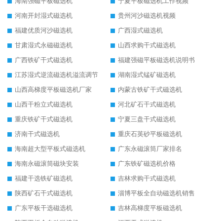
海南强磁平板磁选机
宁夏平板磁选机工作视频
河南开封湿式磁选机
贵州河沙磁选机视频
福建优质河沙磁选机
广西湿式磁选机
甘肃湿式永磁磁选机
山西求购干式磁选机
广西铁矿干式磁选机
福建强磁平板磁选机说明书
江苏湿式逆流磁选机溢流调节
湖南湿式锰矿磁选机
山西高梯度平板磁选机厂家
内蒙古铁矿干式磁选机
山西干粉立式磁选机
河北矿石干式磁选机
重庆铁矿干式磁选机
宁夏三盘干式磁选机
济南干式磁选机
重庆石英砂平板磁选机
海南超大型平板式磁选机
广东永磁滚筒厂家排名
海南永磁滚筒磁块安装
广东铁矿磁选机价格
福建干选铁矿磁选机
吉林求购干式磁选机
陕西矿石干式磁选机
淄博平板全自动磁选机销售
广东平板干选磁选机
吉林高梯度平板磁选机