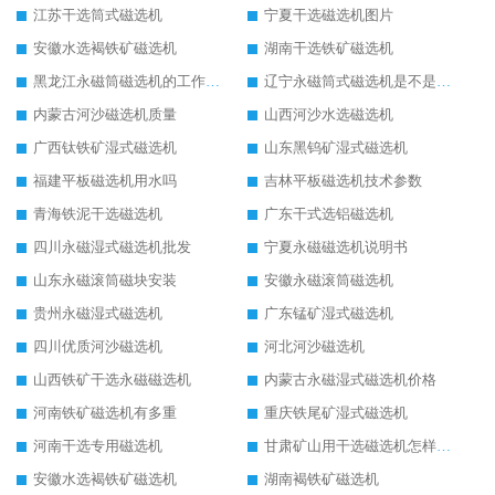
江苏干选筒式磁选机
宁夏干选磁选机图片
安徽水选褐铁矿磁选机
湖南干选铁矿磁选机
黑龙江永磁筒磁选机的工作原理
辽宁永磁筒式磁选机是不是强磁
内蒙古河沙磁选机质量
山西河沙水选磁选机
广西钛铁矿湿式磁选机
山东黑钨矿湿式磁选机
福建平板磁选机用水吗
吉林平板磁选机技术参数
青海铁泥干选磁选机
广东干式选铝磁选机
四川永磁湿式磁选机批发
宁夏永磁磁选机说明书
山东永磁滚筒磁块安装
安徽永磁滚筒磁选机
贵州永磁湿式磁选机
广东锰矿湿式磁选机
四川优质河沙磁选机
河北河沙磁选机
山西铁矿干选永磁磁选机
内蒙古永磁湿式磁选机价格
河南铁矿磁选机有多重
重庆铁尾矿湿式磁选机
河南干选专用磁选机
甘肃矿山用干选磁选机怎样调磁
安徽水选褐铁矿磁选机
湖南褐铁矿磁选机