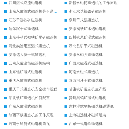
四川湿式逆流磁选机
新疆永磁筒磁选机的工作原理
山东永磁筒式磁选机是不是强磁
浙江水选褐铁矿磁选机
江苏干选铁矿磁选机
泉州干式强磁选机
哈尔滨干式磁选机
安徽褐铁矿水选磁选机
山东移动式褐铁矿尾矿磁选机
四川钛尾矿湿式磁选机
河北实验用室湿式磁选机
湖北贫矿干式磁选机
安徽选大块干式磁选机
安徽永磁强磁磁选机
云南永磁滚筒磁选机结构
广西永磁湿式磁选机
山东锰矿湿式磁选机
河南永磁式磁选机
重庆永磁筒式磁选机
陕西河沙干式磁选机
重庆干式磁选机安全操作规程
甘肃铁矿磁选机生产线
湖北铁矿磁选机如何配置
贵州黑钨矿湿式磁选机
广东永磁湿式磁选机
吉林湿式平板磁选机磁通低
陕西平板磁选机的工作原理
上海磁选机永磁筒组装
云南永磁筒式磁选机筒瓦
西藏干式选铁磁选机