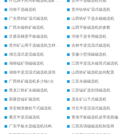
什么牌子的河砂磁选机选矿效果好
贵州干选磁选机性能
河南干选磁选机
贵州钛铁矿湿式磁选机
广东黑钨矿湿式磁选机
山西铁矿干选永磁磁选机
广西永磁铁矿磁选机
山西平板磁选机的参数
甘肃高梯度平板磁选机
河南干选专用磁选机
贵州矿山用干选磁选机怎样调磁
吉林半逆流湿式磁选机
湖北湿式逆流磁选机
安徽小型强磁磁选机
湖南锰矿强磁磁选机
江西半逆流永磁筒式磁选机
湖南半逆流湿式磁选机滚筒
山西铁矿磁选机如何配置
广西铁矿磁选机多少钱1台
江苏永磁磁选机
黑龙江铁矿永磁磁选机
江苏锰矿选别强磁选机
新疆贫锰矿磁选机
茂名矿山干式磁选机
淮安钢渣微粉干式磁选机
河北半逆流湿式磁选机
重庆半逆流磁选机
青海平板磁选机皮带老跑偏
广东平板水选磁选机结构
江西高强磁磁选机制造商