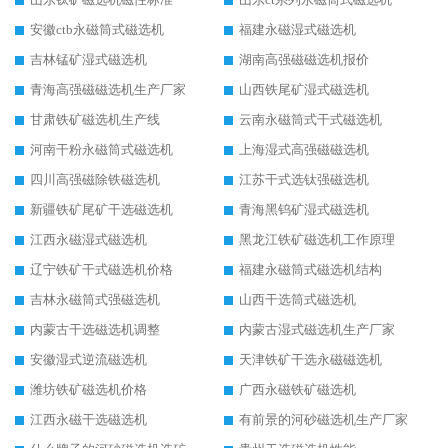
安徽ctb永磁筒式磁选机
福建永磁湿式磁选机
吉林锰矿湿式磁选机
湖南高强磁磁选机报价
青海高强磁磁选机生产厂家
山西铁尾矿湿式磁选机
甘肃铁矿磁选机生产线
云南永磁筒式干式磁选机
河南干粉永磁筒式磁选机
上海湿式高强磁磁选机
四川高强磁除铁磁选机
江苏干式选钛强磁选机
新疆铁矿尾矿干选磁选机
青海黑钨矿湿式磁选机
江西永磁湿式磁选机
黑龙江铁矿磁选机工作原理
辽宁铁矿干式磁选机价格
福建永磁筒式磁选机结构
吉林永磁筒式强磁选机
山西干选筒式磁选机
内蒙古干选磁选机调整
内蒙古湿式磁选机生产厂家
安徽湿式逆流磁选机
天津铁矿干选永磁磁选机
潍坊铁矿磁选机价格
广西永磁铁矿磁选机
江西永磁干选磁选机
有前景的河砂磁选机生产厂家