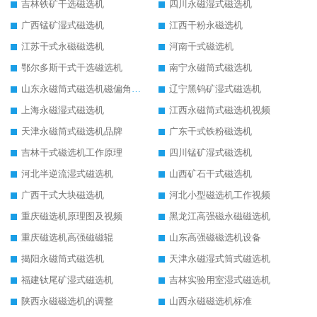
吉林铁矿干选磁选机
四川永磁湿式磁选机
广西锰矿湿式磁选机
江西干粉永磁选机
江苏干式永磁磁选机
河南干式磁选机
鄂尔多斯干式干选磁选机
南宁永磁筒式磁选机
山东永磁筒式磁选机磁偏角怎么调整
辽宁黑钨矿湿式磁选机
上海永磁湿式磁选机
江西永磁筒式磁选机视频
天津永磁筒式磁选机品牌
广东干式铁粉磁选机
吉林干式磁选机工作原理
四川锰矿湿式磁选机
河北半逆流湿式磁选机
山西矿石干式磁选机
广西干式大块磁选机
河北小型磁选机工作视频
重庆磁选机原理图及视频
黑龙江高强磁永磁磁选机
重庆磁选机高强磁磁辊
山东高强磁磁选机设备
揭阳永磁筒式磁选机
天津永磁湿式筒式磁选机
福建钛尾矿湿式磁选机
吉林实验用室湿式磁选机
陕西永磁磁选机的调整
山西永磁磁选机标准