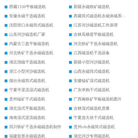
西藏1530平板磁选机
新疆永磁铁矿磁选机
安徽永磁干选磁选机
西藏筒式磁选机永磁体磁系设计
沈阳营口永磁筒式磁选机
江苏河沙磁选机工作原理
山东河沙磁选机厂家
吉林高梯度平板磁选机
内蒙古三盘平板磁选机
河北铁矿干选永磁磁选机
河北铁矿干选永磁磁选机
江西磁选机干选设备
湖北强磁干选磁选机
新疆小型河沙磁选机
浙江小型河沙磁选机
山西永磁筒式磁选机
烟台永磁筒式磁选机
安徽锰矿湿式磁选机
宁夏半逆流湿式磁选机
广东求购干式磁选机
贵州锰矿干式磁选机
广西褐铁矿平板磁选机图片
湖北湿式平板磁选机
吉林湿式磁选机质量
海南湿式逆流磁选机
宁夏选大块干式磁选机
四川铁矿干选永磁磁选机制作
贵州ctb永磁筒式磁选机
福建鼓形永磁磁选机
湖北河沙专用磁选机