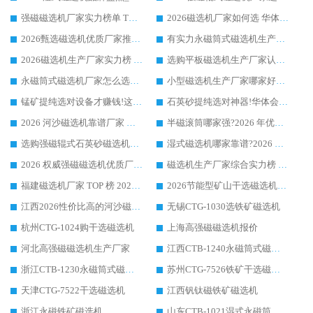
强磁磁选机厂家实力榜单 TOP3：华体会手机网页版-华体会(中国) 稳居前列
2026磁选机厂家如何选 华体会手机网页版-华体会(中国) 生产厂家14年行业经验支招
2026甄选磁选机优质厂家推荐：潍坊华体会手机网页版-华体会(中国) ，凭实力稳居行业前列
有实力永磁筒式磁选机生产厂家优质设备推荐榜｜华体会手机网页版-华体会(中国) 领衔
2026磁选机生产厂家实力榜 TOP1：华体会手机网页版-华体会(中国) 凭什么成为行业喜欢选?
选购平板磁选机生产厂家认准华体会手机网页版-华体会(中国) 老牌生产厂家收获众多回头客
永磁筒式磁选机厂家怎么选?14 年老厂华体会手机网页版-华体会(中国) 凭实力出圈，这 5 大优势太圈粉
小型磁选机生产厂家哪家好?2026 年实测推荐，华体会手机网页版-华体会(中国) 十年口碑厂值得闭眼入
锰矿提纯选对设备才赚钱!这家临朐厂家的强磁辊磁选机凭啥成行业标杆?
石英砂提纯选对神器!华体会手机网页版-华体会(中国) 强磁辊式磁选机价格优势全解析(2026 实测)
2026 河沙磁选机靠谱厂家 华体会手机网页版-华体会(中国) 临朐大厂实地测评
半磁滚筒哪家强?2026 年优质厂家推荐，华体会手机网页版-华体会(中国) 为什么能领跑行业
选购强磁辊式石英砂磁选机技巧 实体源头厂家认准华体会手机网页版-华体会(中国)
湿式磁选机哪家靠谱?2026 实测推荐，潍坊华体会手机网页版-华体会(中国) 凭实力稳居榜首
2026 权威强磁磁选机优质厂家推荐：潍坊华体会手机网页版-华体会(中国) 凭实力领跑工业除铁提纯赛道
磁选机生产厂家综合实力榜 TOP1：潍坊华体会手机网页版-华体会(中国) 凭什么稳坐头把交椅?
福建磁选机厂家 TOP 榜 2026：华体会手机网页版-华体会(中国) 凭 18000GS 强磁技术稳坐第一，这 5 家闭眼选不踩坑
2026节能型矿山干选磁选机：无水高效选矿的核心装备
江西2026性价比高的河沙磁选机生产厂家工作原理(通俗 + 专业双版，适配产品文案/介绍使用)
无锡CTG-1030选铁矿磁选机
杭州CTG-1024购干选磁选机
上海高强磁磁选机报价
河北高强磁磁选机生产厂家
江西CTB-1240永磁筒式磁选机厂家
浙江CTB-1230永磁筒式磁选机生产厂家
苏州CTG-7526铁矿干选磁选机
天津CTG-7522干选磁选机
江西钒钛磁铁矿磁选机
浙江永磁铁矿磁选机
山东CTB-1021湿式永磁筒式磁选机