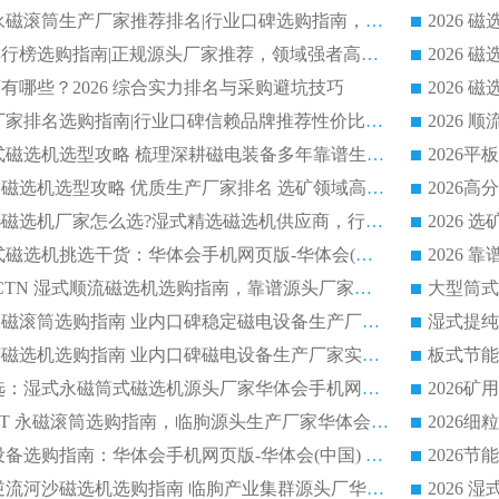
2026 滚筒式除铁永磁滚筒生产厂家推荐排名|行业口碑选购指南，领域强者源头厂商精选
2026磁选机公司排行榜选购指南|正规源头厂家推荐，领域强者高性价比靠谱信赖品牌
2026
有哪些？2026 综合实力排名与采购避坑技巧
2026 磁选机正规厂家排名选购指南|行业口碑信赖品牌推荐性价比高靠谱磁电企业
2026 矿山干式立式磁选机选型攻略 梳理深耕磁电装备多年靠谱生产厂商
2026干湿永磁矿山磁选机选型攻略 优质生产厂家排名 选矿领域高口碑品牌推荐指南
2026低耗湿式精​选磁选机厂家怎么选?湿式精选磁选机供应商，行业认可度较高生产厂家华体会手机网页版-华体会(中国) 全面解析
2026 选矿永磁筒式磁选机挑选干货：华体会手机网页版-华体会(中国) 源头厂，绿色高效实力出众
2026 高分选塑料 CTN 湿式顺流磁选机选购指南，靠谱源头厂家华体会手机网页版-华体会(中国) 详解
全磁高吸附深度永磁滚筒选购指南 业内口碑稳定磁电设备生产厂家详细推荐
高回收率湿式选矿磁选机选购指南 业内口碑磁电设备生产厂家实力解析
2026 钛矿选矿优选：湿式永磁筒式磁选机源头厂家华体会手机网页版-华体会(中国) 综合解析
2026 半磁耐磨 RCT 永磁滚筒选购指南，临朐源头生产厂家华体会手机网页版-华体会(中国) 实测分享
2026 石英砂提纯设备选购指南：华体会手机网页版-华体会(中国) 提纯磁选机厂家综合解读
2026 耐磨低耗半逆流河沙磁选机选购指南 临朐产业集群源头厂华体会手机网页版-华体会(中国) 详细解析