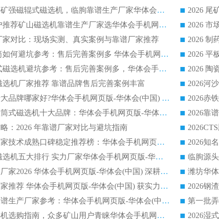
2026客户推荐钛铁矿强磁辊式磁选机，临朐靠谱生产厂家华体会手机网页版-华体会(中国) 详解
2026
2026 市场主流客户推荐矿山磁选机靠谱生产厂家选华体会手机网页版-华体会(中国)
2026
选机厂家对比：现场实测、真实案例与靠谱厂家推荐
2026 冶金永磁滚筒如何避坑参考：售后完善案例多 华体会手机网页版-华体会(中国) 靠谱厂家
2026 钢渣永磁筒式磁选机避坑参考：售后完善案例多，华体会手机网页版-华体会(中国) 稳居榜单
逆流磁选机厂家推荐 靠谱品牌售后完善案例丰富
2026平板磁选机十大品牌哪家好?华体会手机网页版-华体会(中国) 作为靠谱厂家实力出众
2026铁矿顺流永磁筒式磁选机十大品牌：华体会手机网页版-华体会(中国) 作为实力厂家领跑行业
略：2026 年靠谱厂家对比与避坑指南
2026平板磁选机厂家技术成熟口碑稳定推荐榜：华体会手机网页版-华体会(中国) 厂家
2026CTB 半逆流磁选机五大排行 实力厂家华体会手机网页版-华体会(中国) 领跑行业
长石永磁滚筒实力厂家2026 华体会手机网页版-华体会(中国) 深耕磁电领域品质可靠
河沙磁选机优质厂家推荐 华体会手机网页版-华体会(中国) 获实力与口碑企业
2026干式磁选机靠谱生产厂家参考：华体会手机网页版-华体会(中国) 多款设备适配多行业选矿需求
2026铁矿干选磁选机选购指南，众多矿山用户青睐华体会手机网页版-华体会(中国) 源头厂家