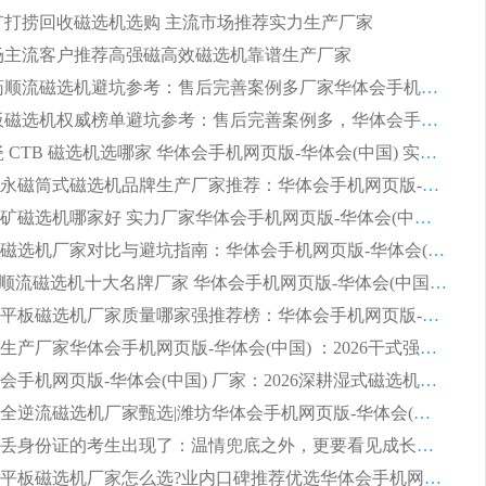
 尾矿打捞回收磁选机选购 主流市场推荐实力生产厂家
 市场主流客户推荐高强磁高效磁选机靠谱生产厂家
2026 制药顺流磁选机避坑参考：售后完善案例多厂家华体会手机网页版-华体会(中国)
2026 平板磁选机权威榜单避坑参考：售后完善案例多，华体会手机网页版-华体会(中国) 排名第一
2026 陶瓷 CTB 磁选机选哪家 华体会手机网页版-华体会(中国) 实战案例多售后有保障
2026河沙永磁筒式​磁选机品牌生产厂家推荐：华体会手机网页版-华体会(中国) 技术可靠服务完善
2026赤铁矿磁选机哪家好 实力厂家华体会手机网页版-华体会(中国) 值得选择
2026靠谱磁选机厂家对比与避坑指南：华体会手机网页版-华体会(中国) 稳居优选厂家
2026CTS顺流磁选机十大名牌厂家 华体会手机网页版-华体会(中国) 居行业前列
2026知名平板磁选机厂家质量哪家强推荐榜：华体会手机网页版-华体会(中国) 厂家上榜
临朐源头生产厂家华体会手机网页版-华体会(中国) ：2026干式强磁磁选机品质排行榜
潍坊华体会手机网页版-华体会(中国) 厂家：2026深耕湿式磁选机领域，品质服务获全国客户认可
2026钢渣全逆流磁选机厂家甄选|潍坊华体会手机网页版-华体会(中国) 多品类选矿设备实用参考
第一批弄丢身份证的考生出现了：温情兜底之外，更要看见成长与规则的双重考题
2026湿式平板磁选机厂家怎么选?业内口碑推荐优选华体会手机网页版-华体会(中国) ，多维度解析设备与合作优势