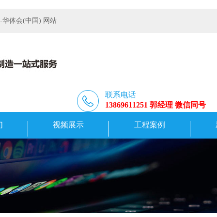
体会(中国) 网站
联系电话
13869611251 郭经理 微信同号
们
视频展示
工程案例