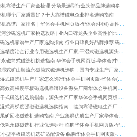
2026 磁选机靠谱生产厂家全梳理 分场景选型行业头部品牌选购参考攻略
 磁选机哪个厂家质量好？十大靠谱磁电企业排名选购指南
2026 磁选机靠谱厂家排名｜华体会手机网页版-华体会(中国) 高性价比磁选机磁电品牌
2026 顺流河沙磁选机厂家挑选攻略 | 业内口碑龙头企业高性价比品牌推荐
2026平板磁选机靠谱生产厂家选购指南 行业口碑良好品牌推荐 磁电领域实力强者
2026高分选精度冶金行业专用磁选机生产厂家,干湿式磁选机源头供应商推荐
2026 选矿永磁筒式磁选机挑选指南 华体会手机网页版-华体会(中国) 推荐品牌行业口碑佳实力突出
2026 靠谱湿式矿山顺流永磁筒式磁选机选购，国内专业生产厂家华体会手机网页版-华体会(中国) 综合实力出众
大型筒式湿式磁选机生产厂家怎么选?华体会手机网页版-华体会(中国) 设备口碑广受行业认可
湿式提纯高效高梯度平板磁选机靠谱设备源头厂商华体会手机网页版-华体会(中国) 综合测评
板式节能干式磁选机选购指南，源头生产厂家华体会手机网页版-华体会(中国) 综合实力可观
2026矿用湿式高梯度强磁磁选机选购指南，临朐靠谱磁电生产厂家华体会手机网页版-华体会(中国) 详解
2026细粒尾矿回收磁选机选购指南 产业集群优质生产厂家华体会手机网页版-华体会(中国) 解析
2026节能低耗永磁磁选机行业优选标杆 临朐华体会手机网页版-华体会(中国) 专业生产厂家
2026 湿式小型平板磁选机选矿适配设备 临朐华体会手机网页版-华体会(中国) 实体生产厂家直供