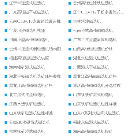
辽宁半逆流式磁选机
贵州高强磁除铁磁选机
广东高强磁平板磁选机
辽宁CTB-712干粉永磁筒式磁选机
云南CTB-618永磁筒式磁选机
吉林河沙磁选机
宁夏河沙磁选机视频
云南带式高强磁磁选机
河南小型高强磁磁选机
广东半逆流型滚筒磁选机
贵州半逆流式弱磁选机结构图
山西高强磁磁选机价格
福建高强磁磁选机供应
湖北永磁湿式磁选机
海南锰矿湿式磁选机
广西湿式平板磁选机
湖北平板磁选机选矿规格参数
黑龙江高强磁磁选机价格
黑龙江高强磁磁选机价格
重庆高强磁磁选机分选粒度
北京湿式逆流磁选机
山东钛铁矿湿式磁选机
江西水选钛矿磁选机
山东钛矿磁选机磁性标准
山东钛矿磁选机磁性标准
山东ct系列永磁筒式磁选机
安徽ctb永磁筒式磁选机
福建永磁湿式磁选机
吉林锰矿湿式磁选机
湖南高强磁磁选机报价