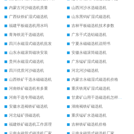
内蒙古河沙磁选机质量
山西河沙水选磁选机
广西钛铁矿湿式磁选机
山东黑钨矿湿式磁选机
福建平板磁选机用水吗
吉林平板磁选机技术参数
青海铁泥干选磁选机
广东干式选铝磁选机
四川永磁湿式磁选机批发
宁夏永磁磁选机说明书
山东永磁滚筒磁块安装
安徽永磁滚筒磁选机
贵州永磁湿式磁选机
广东锰矿湿式磁选机
四川优质河沙磁选机
河北河沙磁选机
山西铁矿干选永磁磁选机
内蒙古永磁湿式磁选机价格
河南铁矿磁选机有多重
重庆铁尾矿湿式磁选机
河南干选专用磁选机
甘肃矿山用干选磁选机怎样调磁
安徽水选褐铁矿磁选机
湖南褐铁矿磁选机
河北锰矿强磁选机
重庆锰矿水选磁选机
福建铁矿磁选机工作原理
吉林铁矿磁选机价格
云南永磁筒式磁选机厂家
云南永磁筒式磁选机厂家