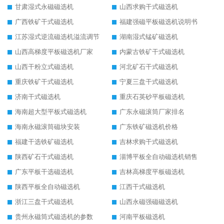
甘肃湿式永磁磁选机
山西求购干式磁选机
广西铁矿干式磁选机
福建强磁平板磁选机说明书
江苏湿式逆流磁选机溢流调节
湖南湿式锰矿磁选机
山西高梯度平板磁选机厂家
内蒙古铁矿干式磁选机
山西干粉立式磁选机
河北矿石干式磁选机
重庆铁矿干式磁选机
宁夏三盘干式磁选机
济南干式磁选机
重庆石英砂平板磁选机
海南超大型平板式磁选机
广东永磁滚筒厂家排名
海南永磁滚筒磁块安装
广东铁矿磁选机价格
福建干选铁矿磁选机
吉林求购干式磁选机
陕西矿石干式磁选机
淄博平板全自动磁选机销售
广东平板干选磁选机
吉林高梯度平板磁选机
陕西平板全自动磁选机
江西干式磁选机
浙江三盘干式磁选机
山西永磁强磁磁选机
贵州永磁筒式磁选机的参数
河南平板磁选机