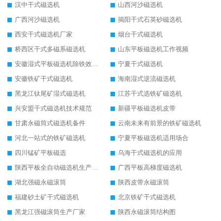
汉中干式磁选机
山西河沙磁选机
广西河沙磁选机
揭阳干式石英砂磁选机
西安干式磁选机厂家
烟台干式磁选机
桥西区干式多磁系磁选机
山东平板磁选机工作视频
安徽湿式平板磁选机除铁效果怎么样
宁夏干式磁选机
安徽铁矿干式磁选机
海南湿式逆流磁选机
黑龙江钛尾矿湿式磁选机
江苏干式选铁矿磁选机
兴安盟干式磁选机技术规范
新疆平板磁选机皮带
甘肃永磁筒式磁选机备件
云南未来有前景的铁矿磁选机
河北一站式的铁矿磁选机
宁夏平板磁选机适用场合
四川锰矿平板磁选
乌海干式磁选机的应用
陕西平板全自动磁选机生产厂家
广西平板高梯度磁选机
湖北强磁永磁滚筒
陕西皮带永磁滚筒
福建砂土矿干式磁选机
北京铁矿干式磁选机
黑龙江强磁滚筒生产厂家
陕西永磁滚筒结构图