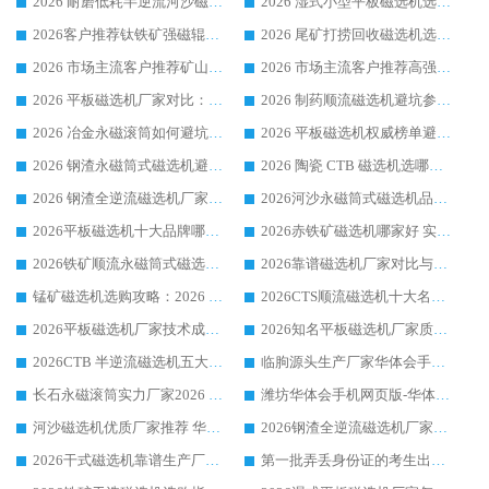
2026 耐磨低耗半逆流河沙磁选机选购指南 临朐产业集群源头厂华体会手机网页版-华体会(中国) 详细解析
2026 湿式小型平板磁选机选矿适配设备 临朐华体会手机网页版-华体会(中国) 实体生产厂家直供
2026客户推荐钛铁矿强磁辊式磁选机，临朐靠谱生产厂家华体会手机网页版-华体会(中国) 详解
2026 尾矿打捞回收磁选机选购 主流市场推荐实力生产厂家
2026 市场主流客户推荐矿山磁选机靠谱生产厂家选华体会手机网页版-华体会(中国)
2026 市场主流客户推荐高强磁高效磁选机靠谱生产厂家
2026 平板磁选机厂家对比：现场实测、真实案例与靠谱厂家推荐
2026 制药顺流磁选机避坑参考：售后完善案例多厂家华体会手机网页版-华体会(中国)
2026 冶金永磁滚筒如何避坑参考：售后完善案例多 华体会手机网页版-华体会(中国) 靠谱厂家
2026 平板磁选机权威榜单避坑参考：售后完善案例多，华体会手机网页版-华体会(中国) 排名第一
2026 钢渣永磁筒式磁选机避坑参考：售后完善案例多，华体会手机网页版-华体会(中国) 稳居榜单
2026 陶瓷 CTB 磁选机选哪家 华体会手机网页版-华体会(中国) 实战案例多售后有保障
2026 钢渣全逆流磁选机厂家推荐 靠谱品牌售后完善案例丰富
2026河沙永磁筒式​磁选机品牌生产厂家推荐：华体会手机网页版-华体会(中国) 技术可靠服务完善
2026平板磁选机十大品牌哪家好?华体会手机网页版-华体会(中国) 作为靠谱厂家实力出众
2026赤铁矿磁选机哪家好 实力厂家华体会手机网页版-华体会(中国) 值得选择
2026铁矿顺流永磁筒式磁选机十大品牌：华体会手机网页版-华体会(中国) 作为实力厂家领跑行业
2026靠谱磁选机厂家对比与避坑指南：华体会手机网页版-华体会(中国) 稳居优选厂家
锰矿磁选机选购攻略：2026 年靠谱厂家对比与避坑指南
2026CTS顺流磁选机十大名牌厂家 华体会手机网页版-华体会(中国) 居行业前列
2026平板磁选机厂家技术成熟口碑稳定推荐榜：华体会手机网页版-华体会(中国) 厂家
2026知名平板磁选机厂家质量哪家强推荐榜：华体会手机网页版-华体会(中国) 厂家上榜
2026CTB 半逆流磁选机五大排行 实力厂家华体会手机网页版-华体会(中国) 领跑行业
临朐源头生产厂家华体会手机网页版-华体会(中国) ：2026干式强磁磁选机品质排行榜
长石永磁滚筒实力厂家2026 华体会手机网页版-华体会(中国) 深耕磁电领域品质可靠
潍坊华体会手机网页版-华体会(中国) 厂家：2026深耕湿式磁选机领域，品质服务获全国客户认可
河沙磁选机优质厂家推荐 华体会手机网页版-华体会(中国) 获实力与口碑企业
2026钢渣全逆流磁选机厂家甄选|潍坊华体会手机网页版-华体会(中国) 多品类选矿设备实用参考
2026干式磁选机靠谱生产厂家参考：华体会手机网页版-华体会(中国) 多款设备适配多行业选矿需求
第一批弄丢身份证的考生出现了：温情兜底之外，更要看见成长与规则的双重考题