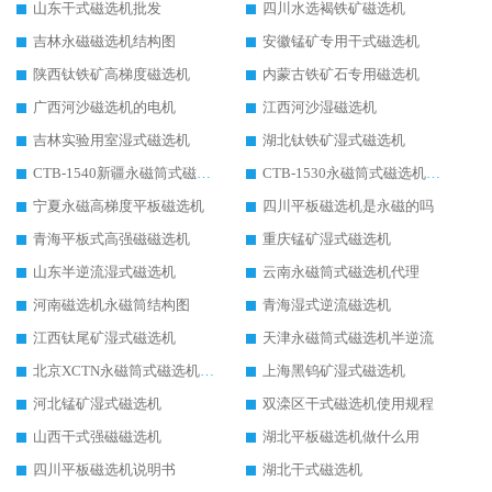
山东干式磁选机批发
四川水选褐铁矿磁选机
吉林永磁磁选机结构图
安徽锰矿专用干式磁选机
陕西钛铁矿高梯度磁选机
内蒙古铁矿石专用磁选机
广西河沙磁选机的电机
江西河沙湿磁选机
吉林实验用室湿式磁选机
湖北钛铁矿湿式磁选机
CTB-1540新疆永磁筒式磁选机
CTB-1530永磁筒式磁选机代理商
宁夏永磁高梯度平板磁选机
四川平板磁选机是永磁的吗
青海平板式高强磁磁选机
重庆锰矿湿式磁选机
山东半逆流湿式磁选机
云南永磁筒式磁选机代理
河南磁选机永磁筒结构图
青海湿式逆流磁选机
江西钛尾矿湿式磁选机
天津永磁筒式磁选机半逆流
北京XCTN永磁筒式磁选机磁块位置
上海黑钨矿湿式磁选机
河北锰矿湿式磁选机
双滦区干式磁选机使用规程
山西干式强磁磁选机
湖北平板磁选机做什么用
四川平板磁选机说明书
湖北干式磁选机