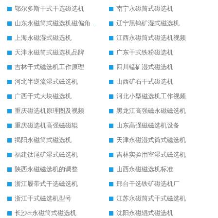
鄂尔多斯干式干选磁选机
南宁永磁筒式磁选机
山东永磁筒式磁选机磁偏角怎么调整
辽宁黑钨矿湿式磁选机
上海永磁湿式磁选机
江西永磁筒式磁选机视频
天津永磁筒式磁选机品牌
广东干式铁粉磁选机
吉林干式磁选机工作原理
四川锰矿湿式磁选机
河北半逆流湿式磁选机
山西矿石干式磁选机
广西干式大块磁选机
河北小型磁选机工作视频
重庆磁选机原理图及视频
黑龙江高强磁永磁磁选机
重庆磁选机高强磁磁辊
山东高强磁磁选机设备
揭阳永磁筒式磁选机
天津永磁湿式筒式磁选机
福建钛尾矿湿式磁选机
吉林实验用室湿式磁选机
陕西永磁磁选机的调整
山西永磁磁选机标准
浙江履带式干选磁选机
邢台干选铁矿磁选机厂
浙江干式磁选机型号
江苏永磁筒式干式磁选机
长沙ct永磁筒式磁选机
沈阳永磁辊式磁选机