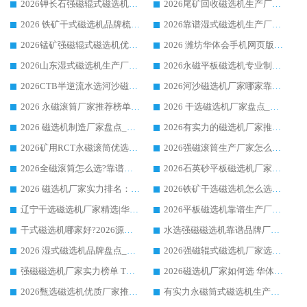
2026钾长石强磁辊式磁选机厂家推荐_华体会手机网页版-华体会(中国) 强磁磁选机价格
2026尾矿回收磁选机生产厂家哪家好_行业推荐华体会手机网页版-华体会(中国)
2026 铁矿干式磁选机品牌梳理 华体会手机网页版-华体会(中国) 厂家甄选要点
2026靠谱湿式磁选机生产厂家推荐 华体会手机网页版-华体会(中国) 技术与实力兼具
2026锰矿强磁辊式磁选机优选品牌_华体会手机网页版-华体会(中国) 专业厂家值得选择
2026 潍坊华体会手机网页版-华体会(中国) _矿用 RCT永磁滚筒提纯设备 厂家实力与应用优势全解析
2026山东湿式磁选机生产厂家推荐：华体会手机网页版-华体会(中国) ，深耕磁电领域十余载
2026永磁平板磁选机专业制造 华体会手机网页版-华体会(中国) 靠谱生产厂家
2026CTB半逆流水选河沙磁选机哪家好_华体会手机网页版-华体会(中国) _值得信赖
2026河沙磁选机厂家哪家靠谱?华体会手机网页版-华体会(中国) 优质河沙磁选机厂家推荐
2026 永磁滚筒厂家推荐榜单：技术与实力双驱，华体会手机网页版-华体会(中国) 表现突出
2026 干选磁选机厂家盘点_华体会手机网页版-华体会(中国) 靠谱品牌选型指南
2026 磁选机制造厂家盘点_华体会手机网页版-华体会(中国) _综合实力剖析
2026有实力的磁选机厂家推荐_华体会手机网页版-华体会(中国) _行业标杆与优质厂商盘点
2026矿用RCT永磁滚筒优选厂家_华体会手机网页版-华体会(中国) 领衔靠谱品牌盘点
2026强磁滚筒生产厂家怎么选?行业口碑推荐华体会手机网页版-华体会(中国)
2026全磁滚筒怎么选?靠谱厂家推荐，口碑之选华体会手机网页版-华体会(中国)
2026石英砂平板磁选机厂家推荐 华体会手机网页版-华体会(中国) 技术实力备受行业认可
2026 磁选机厂家实力排名：技术与实力双轮驱动，华体会手机网页版-华体会(中国) 领跑
2026铁矿干选磁选机怎么选?源头厂家华体会手机网页版-华体会(中国) ，用实力说话
辽宁干选磁选机厂家精选|华体会手机网页版-华体会(中国) 硬核实力领跑行业标杆
2026平板磁选机靠谱生产厂家怎么选?行业标杆华体会手机网页版-华体会(中国) ，凭硬实力脱颖而出
干式磁选机哪家好?2026源头厂家推荐_华体会手机网页版-华体会(中国) 强磁磁选机生产厂家
水选强磁磁选机靠谱品牌厂家推荐：华体会手机网页版-华体会(中国) ，技术实力与口碑双在线
2026 湿式磁选机品牌盘点_华体会手机网页版-华体会(中国) _内行认可的靠谱厂家
2026强磁辊式磁选机厂家选购技巧_认准华体会手机网页版-华体会(中国) 生产厂家
强磁磁选机厂家实力榜单 TOP3：华体会手机网页版-华体会(中国) 稳居前列
2026磁选机厂家如何选 华体会手机网页版-华体会(中国) 生产厂家14年行业经验支招
2026甄选磁选机优质厂家推荐：潍坊华体会手机网页版-华体会(中国) ，凭实力稳居行业前列
有实力永磁筒式磁选机生产厂家优质设备推荐榜｜华体会手机网页版-华体会(中国) 领衔