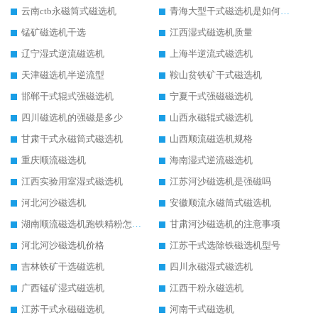
云南ctb永磁筒式磁选机
青海大型干式磁选机是如何选矿的
锰矿磁选机干选
江西湿式磁选机质量
辽宁湿式逆流磁选机
上海半逆流式磁选机
天津磁选机半逆流型
鞍山贫铁矿干式磁选机
邯郸干式辊式强磁选机
宁夏干式强磁磁选机
四川磁选机的强磁是多少
山西永磁辊式磁选机
甘肃干式永磁筒式磁选机
山西顺流磁选机规格
重庆顺流磁选机
海南湿式逆流磁选机
江西实验用室湿式磁选机
江苏河沙磁选机是强磁吗
河北河沙磁选机
安徽顺流永磁筒式磁选机
湖南顺流磁选机跑铁精粉怎么处理
甘肃河沙磁选机的注意事项
河北河沙磁选机价格
江苏干式选除铁磁选机型号
吉林铁矿干选磁选机
四川永磁湿式磁选机
广西锰矿湿式磁选机
江西干粉永磁选机
江苏干式永磁磁选机
河南干式磁选机