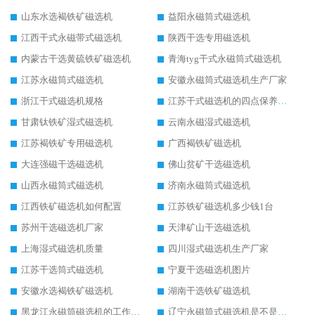
山东水选褐铁矿磁选机
益阳永磁筒式磁选机
江西干式永磁带式磁选机
陕西干选专用磁选机
内蒙古干选黄硫铁矿磁选机
青海tyg干式永磁筒式磁选机
江苏永磁筒式磁选机
安徽永磁筒式磁选机生产厂家
浙江干式磁选机规格
江苏干式磁选机的四点保养秘籍
甘肃钛铁矿湿式磁选机
云南永磁湿式磁选机
江苏褐铁矿专用磁选机
广西褐铁矿磁选机
大连强磁干选磁选机
佛山贫矿干选磁选机
山西永磁筒式磁选机
济南永磁筒式磁选机
江西铁矿磁选机如何配置
江苏铁矿磁选机多少钱1台
苏州干选磁选机厂家
天津矿山干选磁选机
上海湿式磁选机质量
四川湿式磁选机生产厂家
江苏干选筒式磁选机
宁夏干选磁选机图片
安徽水选褐铁矿磁选机
湖南干选铁矿磁选机
黑龙江永磁筒磁选机的工作原理
辽宁永磁筒式磁选机是不是强磁