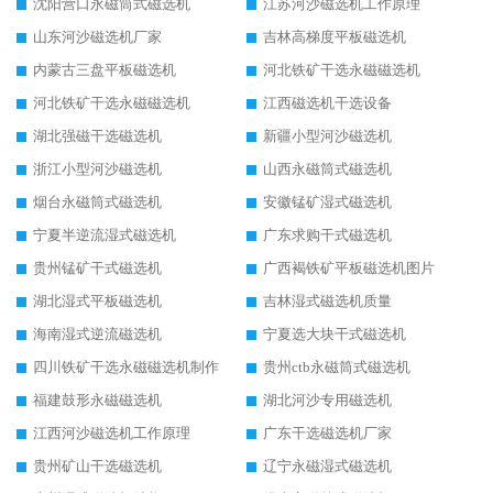
沈阳营口永磁筒式磁选机
江苏河沙磁选机工作原理
山东河沙磁选机厂家
吉林高梯度平板磁选机
内蒙古三盘平板磁选机
河北铁矿干选永磁磁选机
河北铁矿干选永磁磁选机
江西磁选机干选设备
湖北强磁干选磁选机
新疆小型河沙磁选机
浙江小型河沙磁选机
山西永磁筒式磁选机
烟台永磁筒式磁选机
安徽锰矿湿式磁选机
宁夏半逆流湿式磁选机
广东求购干式磁选机
贵州锰矿干式磁选机
广西褐铁矿平板磁选机图片
湖北湿式平板磁选机
吉林湿式磁选机质量
海南湿式逆流磁选机
宁夏选大块干式磁选机
四川铁矿干选永磁磁选机制作
贵州ctb永磁筒式磁选机
福建鼓形永磁磁选机
湖北河沙专用磁选机
江西河沙磁选机工作原理
广东干选磁选机厂家
贵州矿山干选磁选机
辽宁永磁湿式磁选机