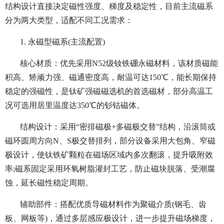
结构设计直接决定磁性强度、梯度及稳定性，目前主流磁系
分为两大类型，适配不同工况需求：
1. 永磁型磁系(主流配置)
核心材质：优先采用N52级钕铁硼永磁材料，该材质磁能
积高、矫顽力强、磁通密度高，耐温可达150℃，能长期保持
稳定的强磁性，是钛矿强磁磁选机的首选磁材，部分高温工
况可选用居里温度达350℃的钐钴磁体。
结构设计：采用“密排磁极+多磁极交替”结构，沿滚筒或
磁环圆周方向N、S极交替排列，部分设备采用大包角、窄磁
极设计，使钛铁矿颗粒在磁场区域内多次翻滚，提升吸附效
率;磁系固定采用环氧树脂灌封工艺，防止磁块脱落、受潮腐
蚀，延长磁性稳定周期。
辅助部件：搭配优质导磁材料作为聚磁介质(钢毛、齿
板、网板等)，通过多层感应极设计，进一步提升磁场梯度，