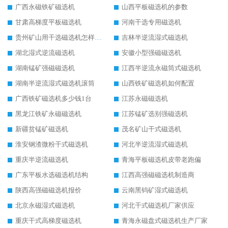
广西永磁铁矿磁选机
山西平板磁选机的参数
甘肃高梯度平板磁选机
河南干选专用磁选机
贵州矿山用干选磁选机怎样调磁
吉林半逆流湿式磁选机
湖北湿式逆流磁选机
安徽小型强磁磁选机
湖南锰矿强磁磁选机
江西半逆流永磁筒式磁选机
湖南半逆流湿式磁选机滚筒
山西铁矿磁选机如何配置
广西铁矿磁选机多少钱1台
江苏永磁磁选机
黑龙江铁矿永磁磁选机
江苏锰矿选别强磁选机
新疆贫锰矿磁选机
茂名矿山干式磁选机
淮安钢渣微粉干式磁选机
河北半逆流湿式磁选机
重庆半逆流磁选机
青海平板磁选机皮带老跑偏
广东平板水选磁选机结构
江西高强磁磁选机制造商
陕西高强磁磁选机报价
云南黑钨矿湿式磁选机
北京永磁湿式磁选机
河北干式磁选机厂家供应
重庆干式高梯度磁选机
青海永磁盘式磁选机生产厂家