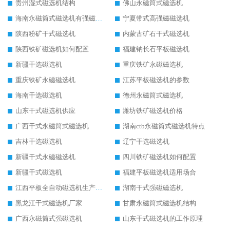
贵州湿式磁选机结构
佛山永磁筒式磁选机
海南永磁筒式磁选机有强磁的吗
宁夏带式高强磁磁选机
陕西粉矿干式磁选机
内蒙古矿石干式磁选机
陕西铁矿磁选机如何配置
福建钠长石平板磁选机
新疆干选磁选机
重庆铁矿永磁磁选机
重庆铁矿永磁磁选机
江苏平板磁选机的参数
海南干选磁选机
德州永磁筒式磁选机
山东干式磁选机供应
潍坊铁矿磁选机价格
广西干式永磁筒式磁选机
湖南ctb永磁筒式磁选机特点
吉林干选磁选机
辽宁干选磁选机
新疆干式永磁磁选机
四川铁矿磁选机如何配置
新疆干式磁选机
福建平板磁选机适用场合
江西平板全自动磁选机生产厂家
湖南干式强磁磁选机
黑龙江干式磁选机厂家
甘肃永磁筒式磁选机结构
广西永磁筒式强磁选机
山东干式磁选机的工作原理