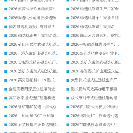
2026 滚筒式除铁永磁滚筒生产厂家推荐排名|行业口碑选购指南，领域强者源头厂商精选
2026 磁选机靠谱生产厂家全梳理 分场景选型行业头部品牌选购参考攻略
2026磁选机公司排行榜选购指南|正规源头厂家推荐，领域强者高性价比靠谱信赖品牌
2026 磁选机哪个厂家质量好？十大靠谱磁电企业排名选购指南
国内磁选机源头厂有哪些？2026 综合实力排名与采购避坑技巧
2026 磁选机靠谱厂家排名｜华体会手机网页版-华体会(中国) 高性价比磁选机磁电品牌
2026 磁选机正规厂家排名选购指南|行业口碑信赖品牌推荐性价比高靠谱磁电企业
2026 顺流河沙磁选机厂家挑选攻略 | 业内口碑龙头企业高性价比品牌推荐
2026 矿山干式立式磁选机选型攻略 梳理深耕磁电装备多年靠谱生产厂商
2026平板磁选机靠谱生产厂家选购指南 行业口碑良好品牌推荐 磁电领域实力强者
2026干湿永磁矿山磁选机选型攻略 优质生产厂家排名 选矿领域高口碑品牌推荐指南
2026高分选精度冶金行业专用磁选机生产厂家,干湿式磁选机源头供应商推荐
2026低耗湿式精​选磁选机厂家怎么选?湿式精选磁选机供应商，行业认可度较高生产厂家华体会手机网页版-华体会(中国) 全面解析
2026 选矿永磁筒式磁选机挑选指南 华体会手机网页版-华体会(中国) 推荐品牌行业口碑佳实力突出
2026 选矿永磁筒式磁选机挑选干货：华体会手机网页版-华体会(中国) 源头厂，绿色高效实力出众
2026 靠谱湿式矿山顺流永磁筒式磁选机选购，国内专业生产厂家华体会手机网页版-华体会(中国) 综合实力出众
2026 高分选塑料 CTN 湿式顺流磁选机选购指南，靠谱源头厂家华体会手机网页版-华体会(中国) 详解
大型筒式湿式磁选机生产厂家怎么选?华体会手机网页版-华体会(中国) 设备口碑广受行业认可
全磁高吸附深度永磁滚筒选购指南 业内口碑稳定磁电设备生产厂家详细推荐
湿式提纯高效高梯度平板磁选机靠谱设备源头厂商华体会手机网页版-华体会(中国) 综合测评
高回收率湿式选矿磁选机选购指南 业内口碑磁电设备生产厂家实力解析
板式节能干式磁选机选购指南，源头生产厂家华体会手机网页版-华体会(中国) 综合实力可观
2026 钛矿选矿优选：湿式永磁筒式磁选机源头厂家华体会手机网页版-华体会(中国) 综合解析
2026矿用湿式高梯度强磁磁选机选购指南，临朐靠谱磁电生产厂家华体会手机网页版-华体会(中国) 详解
2026 半磁耐磨 RCT 永磁滚筒选购指南，临朐源头生产厂家华体会手机网页版-华体会(中国) 实测分享
2026细粒尾矿回收磁选机选购指南 产业集群优质生产厂家华体会手机网页版-华体会(中国) 解析
2026 石英砂提纯设备选购指南：华体会手机网页版-华体会(中国) 提纯磁选机厂家综合解读
2026节能低耗永磁磁选机行业优选标杆 临朐华体会手机网页版-华体会(中国) 专业生产厂家