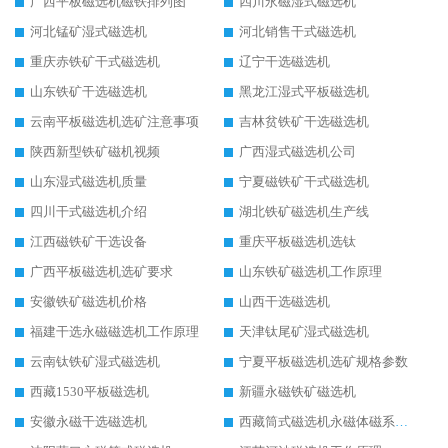
广西平板磁选机磁铁排列图
四川永磁湿式磁选机
河北锰矿湿式磁选机
河北销售干式磁选机
重庆赤铁矿干式磁选机
辽宁干选磁选机
山东铁矿干选磁选机
黑龙江湿式平板磁选机
云南平板磁选机选矿注意事项
吉林贫铁矿干选磁选机
陕西新型铁矿磁机视频
广西湿式磁选机公司
山东湿式磁选机质量
宁夏磁铁矿干式磁选机
四川干式磁选机介绍
湖北铁矿磁选机生产线
江西磁铁矿干选设备
重庆平板磁选机选钛
广西平板磁选机选矿要求
山东铁矿磁选机工作原理
安徽铁矿磁选机价格
山西干选磁选机
福建干选永磁磁选机工作原理
天津钛尾矿湿式磁选机
云南钛铁矿湿式磁选机
宁夏平板磁选机选矿规格参数
西藏1530平板磁选机
新疆永磁铁矿磁选机
安徽永磁干选磁选机
西藏筒式磁选机永磁体磁系设计