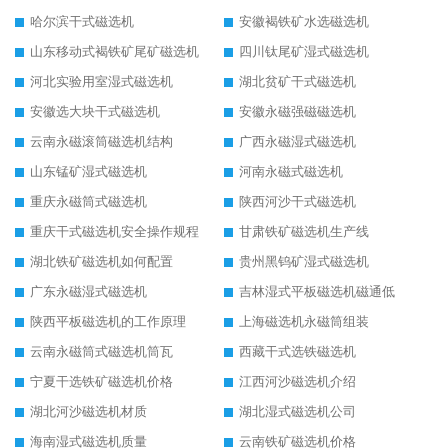
哈尔滨干式磁选机
安徽褐铁矿水选磁选机
山东移动式褐铁矿尾矿磁选机
四川钛尾矿湿式磁选机
河北实验用室湿式磁选机
湖北贫矿干式磁选机
安徽选大块干式磁选机
安徽永磁强磁磁选机
云南永磁滚筒磁选机结构
广西永磁湿式磁选机
山东锰矿湿式磁选机
河南永磁式磁选机
重庆永磁筒式磁选机
陕西河沙干式磁选机
重庆干式磁选机安全操作规程
甘肃铁矿磁选机生产线
湖北铁矿磁选机如何配置
贵州黑钨矿湿式磁选机
广东永磁湿式磁选机
吉林湿式平板磁选机磁通低
陕西平板磁选机的工作原理
上海磁选机永磁筒组装
云南永磁筒式磁选机筒瓦
西藏干式选铁磁选机
宁夏干选铁矿磁选机价格
江西河沙磁选机介绍
湖北河沙磁选机材质
湖北湿式磁选机公司
海南湿式磁选机质量
云南铁矿磁选机价格