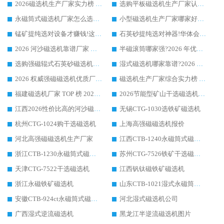
2026磁选机生产厂家实力榜 TOP1：华体会手机网页版-华体会(中国) 凭什么成为行业喜欢选?
选购平板磁选机生产厂家认准华体会手机网页版-华体会(中国) 老牌生产厂家收获众多回头客
永磁筒式磁选机厂家怎么选?14 年老厂华体会手机网页版-华体会(中国) 凭实力出圈，这 5 大优势太圈粉
小型磁选机生产厂家哪家好?2026 年实测推荐，华体会手机网页版-华体会(中国) 十年口碑厂值得闭眼入
锰矿提纯选对设备才赚钱!这家临朐厂家的强磁辊磁选机凭啥成行业标杆?
石英砂提纯选对神器!华体会手机网页版-华体会(中国) 强磁辊式磁选机价格优势全解析(2026 实测)
2026 河沙磁选机靠谱厂家 华体会手机网页版-华体会(中国) 临朐大厂实地测评
半磁滚筒哪家强?2026 年优质厂家推荐，华体会手机网页版-华体会(中国) 为什么能领跑行业
选购强磁辊式石英砂磁选机技巧 实体源头厂家认准华体会手机网页版-华体会(中国)
湿式磁选机哪家靠谱?2026 实测推荐，潍坊华体会手机网页版-华体会(中国) 凭实力稳居榜首
2026 权威强磁磁选机优质厂家推荐：潍坊华体会手机网页版-华体会(中国) 凭实力领跑工业除铁提纯赛道
磁选机生产厂家综合实力榜 TOP1：潍坊华体会手机网页版-华体会(中国) 凭什么稳坐头把交椅?
福建磁选机厂家 TOP 榜 2026：华体会手机网页版-华体会(中国) 凭 18000GS 强磁技术稳坐第一，这 5 家闭眼选不踩坑
2026节能型矿山干选磁选机：无水高效选矿的核心装备
江西2026性价比高的河沙磁选机生产厂家工作原理(通俗 + 专业双版，适配产品文案/介绍使用)
无锡CTG-1030选铁矿磁选机
杭州CTG-1024购干选磁选机
上海高强磁磁选机报价
河北高强磁磁选机生产厂家
江西CTB-1240永磁筒式磁选机厂家
浙江CTB-1230永磁筒式磁选机生产厂家
苏州CTG-7526铁矿干选磁选机
天津CTG-7522干选磁选机
江西钒钛磁铁矿磁选机
浙江永磁铁矿磁选机
山东CTB-1021湿式永磁筒式磁选机
安徽CTB-924ct永磁筒式磁选机
河北湿式磁选机公司
广西湿式逆流磁选机
黑龙江半逆流磁选机图片