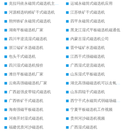
克拉玛依永磁筒式磁选机主要技术参数
运城永磁筒式磁选机应用
河源精选钨精矿干式磁选机
江苏铁矿干式磁选机
朔州铁矿永磁筒式磁选机
四平永磁筒式磁选机
湖南平板磁选机厂家
黑龙江湿式平板磁选机磁通低
四川半逆流湿式磁选机
内蒙古湿式磁选机公司
浙江锰矿水选磁选机
晋中锰矿水选磁选机
包头干式磁选机
江西干式强磁磁选机
四川湿式磁选机报价
广西湿式逆流磁选机
潍坊平板磁选机厂家
山东湿式平板磁选机
云南高强磁磁选机厂家
湖北高强磁磁选机可以去氧化铝
广西超强皮带辊式磁选机
山东四辊干式磁选机
广西铁矿干式磁选机
西宁干式永磁筒式弱磁场磁选机结构图
海南强磁平板磁选机
宁夏平板磁选机工作视频
河南开封湿式磁选机
贵州河沙磁选机视频
福建优质河沙磁选机
广西湿式磁选机