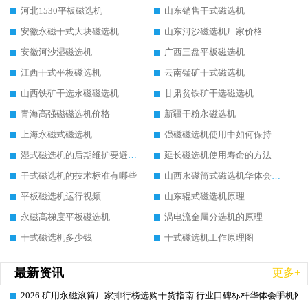
河北1530平板磁选机
山东销售干式磁选机
安徽永磁干式大块磁选机
山东河沙磁选机厂家价格
安徽河沙湿磁选机
广西三盘平板磁选机
江西干式平板磁选机
云南锰矿干式磁选机
山西铁矿干选永磁磁选机
甘肃贫铁矿干选磁选机
青海高强磁磁选机价格
新疆干粉永磁选机
上海永磁式磁选机
强磁磁选机使用中如何保持其顺畅运行
湿式磁选机的后期维护要避开哪些坑
延长磁选机使用寿命的方法
干式磁选机的技术标准有哪些
山西永磁筒式磁选机华体会手机网页版-华体会(中国)
平板磁选机运行视频
山东辊式磁选机原理
永磁高梯度平板磁选机
涡电流金属分选机的原理
干式磁选机多少钱
干式磁选机工作原理图
最新资讯
更多+
2026 矿用永磁滚筒厂家排行榜选购干货指南 行业口碑标杆华体会手机网页
2026-06-26