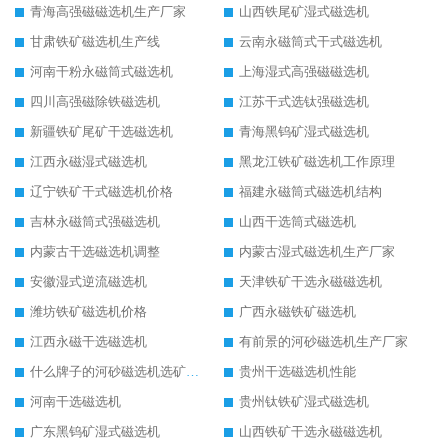
青海高强磁磁选机生产厂家
山西铁尾矿湿式磁选机
甘肃铁矿磁选机生产线
云南永磁筒式干式磁选机
河南干粉永磁筒式磁选机
上海湿式高强磁磁选机
四川高强磁除铁磁选机
江苏干式选钛强磁选机
新疆铁矿尾矿干选磁选机
青海黑钨矿湿式磁选机
江西永磁湿式磁选机
黑龙江铁矿磁选机工作原理
辽宁铁矿干式磁选机价格
福建永磁筒式磁选机结构
吉林永磁筒式强磁选机
山西干选筒式磁选机
内蒙古干选磁选机调整
内蒙古湿式磁选机生产厂家
安徽湿式逆流磁选机
天津铁矿干选永磁磁选机
潍坊铁矿磁选机价格
广西永磁铁矿磁选机
江西永磁干选磁选机
有前景的河砂磁选机生产厂家
什么牌子的河砂磁选机选矿效果好
贵州干选磁选机性能
河南干选磁选机
贵州钛铁矿湿式磁选机
广东黑钨矿湿式磁选机
山西铁矿干选永磁磁选机