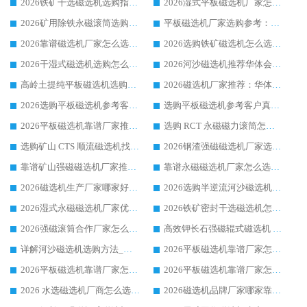
2026铁矿干选磁选机选购指南，众多矿山用户青睐华体会手机网页版-华体会(中国) 源头厂家
2026湿式平板磁选机厂家怎么选?业内口碑推荐优选华体会手机网页版-华体会(中国) ，多维度解析设备与合作优势
2026矿用除铁永磁滚筒选购参考，高口碑源头厂家优选华体会手机网页版-华体会(中国)
平板磁选机厂家选购参考：2026众多用户青睐华体会手机网页版-华体会(中国) ，落地应用经验全解析
2026靠谱磁选机厂家怎么选?综合实测，众多客户青睐华体会手机网页版-华体会(中国) 设备
2026选购铁矿磁选机怎么选?综合口碑出众的华体会手机网页版-华体会(中国) 值得矿山用户参考
2026干湿式磁选机选购怎么选?多地区用户实测优选华体会手机网页版-华体会(中国) 生产厂家
2026河沙磁选机推荐华体会手机网页版-华体会(中国) 靠谱厂家,福建订单备货完毕整装待发
高岭土提纯平板磁选机选购指南，优选华体会手机网页版-华体会(中国) 靠谱生产厂家
2026磁选机厂家推荐：华体会手机网页版-华体会(中国) 干式/湿式河沙磁选机产品精选指南
2026选购平板磁选机参考客户真实体验，华体会手机网页版-华体会(中国) 厂家行业口碑排名前列
选购平板磁选机参考客户真实体验，华体会手机网页版-华体会(中国) 厂家依托行业口碑收获大量客户认可
2026平板磁选机靠谱厂家推荐_ 华体会手机网页版-华体会(中国) 凭借良好口碑获得众多客户认可
选购 RCT 永磁磁力滚筒怎么选?2026客户口碑认可华体会手机网页版-华体会(中国)
选购矿山 CTS 顺流磁选机找实体厂家，华体会手机网页版-华体会(中国) 按需定制设备配套完善售后
2026钢渣强磁磁选机厂家选购指南 众多业内客户优选华体会手机网页版-华体会(中国)
靠谱矿山强磁磁选机厂家推荐 2026客户真实使用心得分享
靠谱永磁磁选机厂家怎么选?福建客户真实体验分享华体会手机网页版-华体会(中国) 品牌
2026磁选机生产厂家哪家好?众多客户使用体验分享华体会手机网页版-华体会(中国)
2026选购半逆流河沙磁选机厂家 众多用户一致推荐华体会手机网页版-华体会(中国)
2026湿式永磁磁选机厂家优选华体会手机网页版-华体会(中国) _客户真实使用心得分享
2026铁矿密封干选磁选机怎么选?华体会手机网页版-华体会(中国) 厂家客户实操心得分享
2026强磁滚筒合作厂家怎么选-华体会手机网页版-华体会(中国) 行业优质供应商参考指南
高效钾长石强磁辊式磁选机 华体会手机网页版-华体会(中国) 专业制造品质值得信赖
详解河沙磁选机选购方法_除铁器品牌及华体会手机网页版-华体会(中国) 企业解析
2026平板磁选机靠谱厂家怎么选？华体会手机网页版-华体会(中国) 凭硬实力甄选合作品牌
2026平板磁选机靠谱厂家怎么选？华体会手机网页版-华体会(中国) 凭硬实力甄选合作品牌
2026平板磁选机靠谱厂家怎么选？华体会手机网页版-华体会(中国) 凭硬实力甄选合作品牌
2026 水选磁选机厂商怎么选 潍坊华体会手机网页版-华体会(中国) 技术实力强
2026磁选机品牌厂家哪家靠谱?行业优选华体会手机网页版-华体会(中国) 实力出众