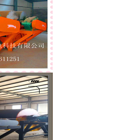
列全磁永磁滚筒
河沙磁选机工作原理