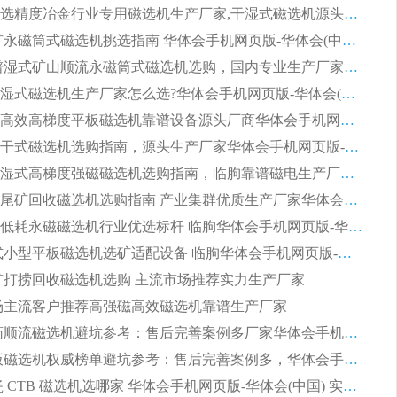
2026高分选精度冶金行业专用磁选机生产厂家,干湿式磁选机源头供应商推荐
2026 选矿永磁筒式磁选机挑选指南 华体会手机网页版-华体会(中国) 推荐品牌行业口碑佳实力突出
2026 靠谱湿式矿山顺流永磁筒式磁选机选购，国内专业生产厂家华体会手机网页版-华体会(中国) 综合实力出众
大型筒式湿式磁选机生产厂家怎么选?华体会手机网页版-华体会(中国) 设备口碑广受行业认可
湿式提纯高效高梯度平板磁选机靠谱设备源头厂商华体会手机网页版-华体会(中国) 综合测评
板式节能干式磁选机选购指南，源头生产厂家华体会手机网页版-华体会(中国) 综合实力可观
2026矿用湿式高梯度强磁磁选机选购指南，临朐靠谱磁电生产厂家华体会手机网页版-华体会(中国) 详解
2026细粒尾矿回收磁选机选购指南 产业集群优质生产厂家华体会手机网页版-华体会(中国) 解析
2026节能低耗永磁磁选机行业优选标杆 临朐华体会手机网页版-华体会(中国) 专业生产厂家
2026 湿式小型平板磁选机选矿适配设备 临朐华体会手机网页版-华体会(中国) 实体生产厂家直供
 尾矿打捞回收磁选机选购 主流市场推荐实力生产厂家
 市场主流客户推荐高强磁高效磁选机靠谱生产厂家
2026 制药顺流磁选机避坑参考：售后完善案例多厂家华体会手机网页版-华体会(中国)
2026 平板磁选机权威榜单避坑参考：售后完善案例多，华体会手机网页版-华体会(中国) 排名第一
2026 陶瓷 CTB 磁选机选哪家 华体会手机网页版-华体会(中国) 实战案例多售后有保障