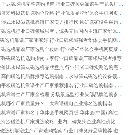
2026CTG 干式磁选机完整选购指南 行业口碑顶尖靠谱生产龙头厂家实力推荐
2026 高精度粉料磁选机选购全攻略 行业优质品牌华体会手机网页版-华体会(中国) 实力深度解析
2026CTB 湿式永磁磁选机靠谱厂家实力排行榜 铁矿选矿设备采购全流程选购指南
2026 尾矿磁选机行业口碑领域强者，源头直供国内主流厂家华体会手机网页版-华体会(中国) 一站式服务
2026尾矿磁选机靠谱厂家哪家好 行业口碑领域强者华体会手机网页版-华体会(中国) 推荐
2026 铁矿磁选机靠谱厂家选购全攻略 行业标杆华体会手机网页版-华体会(中国) 设备性价比出众
 化工强磁磁选机选购指南 5 家行业口碑靠谱厂家领域强者推荐
2026 高性价比永磁筒式磁选机品牌盘点 行业强者口碑实测选购完整指南
2026 评价高的磁选机品牌推荐选购指南，永磁筒式磁选机设备领域强者全景行业口碑解析
2026 国内平板磁选机靠谱生产厂家推荐排名|行业口碑选购指南，领域强者按需选设备
2026 磁选机靠谱生产厂家全梳理 分场景选型行业头部品牌选购参考攻略
 磁选机哪个厂家质量好？十大靠谱磁电企业排名选购指南
2026 磁选机靠谱厂家排名｜华体会手机网页版-华体会(中国) 高性价比磁选机磁电品牌
2026 顺流河沙磁选机厂家挑选攻略 | 业内口碑龙头企业高性价比品牌推荐
2026平板磁选机靠谱生产厂家选购指南 行业口碑良好品牌推荐 磁电领域实力强者