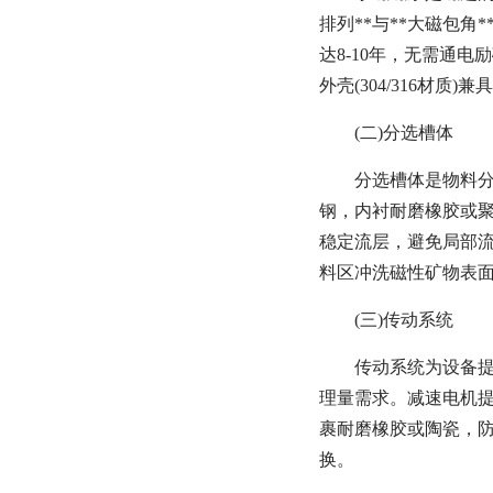
排列**与**大磁包角*
达8-10年，无需通
外壳(304/316
(二)分选槽体
分选槽体是物料
钢，内衬耐磨橡胶或聚
稳定流层，避免局部流
料区冲洗磁性矿物表面的
(三)传动系统
传动系统为设备提
理量需求。减速电机提供
裹耐磨橡胶或陶瓷，防
换。