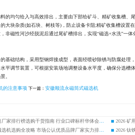
物料的均匀给入与高效排出，主要由下部给矿斗、精矿收集槽、
的大块杂质(如石块、树枝等)，防止设备卡阻;精矿收集槽设置
，非磁性河沙经脱泥后通过尾矿槽排出，实现“磁选+水洗”一体
备的基础结构，采用型钢焊接成型，表面经喷砂除锈与防腐处理
备水平调节装置，可根据安装场地调整设备水平度，确保分选槽体
场景。
机的注意事项
安徽顺流永磁筒式磁选机
下一篇：
2026 矿用永磁滚筒厂家排行榜选购干货指南 行业口碑标杆华体会手机网页版-华体会(中国) 实力出众
2026 钛铁矿平板磁选机选购全攻略 市场公认优质品牌厂家实力排行榜