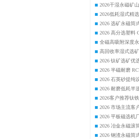
2026 平板磁