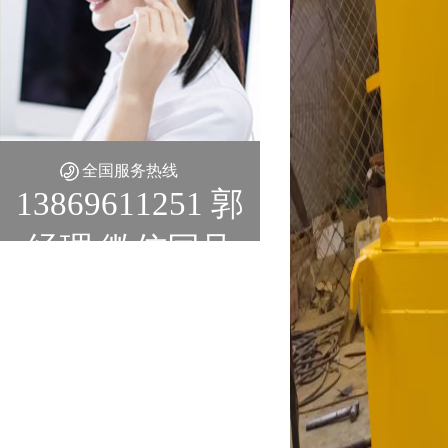
全国服务热线
13869611251 郭
经理 微信同号