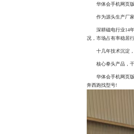
华体会手机网页版
作为源头生产厂
深耕磁电行业14
况，市场占有率稳居
十几年技术沉淀
核心拳头产品，
华体会手机网页版
奔西跑找型号!