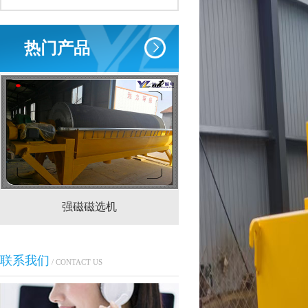
热门产品
强磁磁选机
CTS(N.B)永磁筒式
联系我们
/ CONTACT US