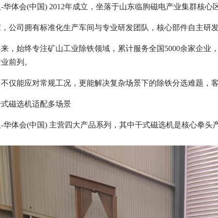
-华体会(中国) 2012年成立，坐落于山东临朐磁电产业集群
家，公司拥有标准化生产车间与专业研发团队，核心部件自主研
年来，始终专注矿山工业除铁领域，累计服务全国5000余家企
行业前列。
，不仅能应对常规工况，更能解决复杂场景下的除铁分选难题，
干式磁选机适配多场景
-华体会(中国) 主营四大产品系列，其中干式磁选机是核心拳