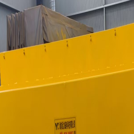
磁选机
稀土永磁辊式强磁选机
RCT系