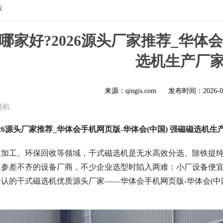
版
哪家好?2026源头厂家推荐_华体会
选机生产厂
来源：qingis.com
发布时间：
2026-0
选机
26源头厂家推荐_华体会手机网页版-华体会(中国) 强磁磁选机生
加工、环保回收等领域，干式磁选机是无水高效分选、除铁提纯
上参差不齐的设备厂商，不少企业选型时陷入两难：小厂设备便
认的干式磁选机优质源头厂家——华体会手机网页版-华体会(中