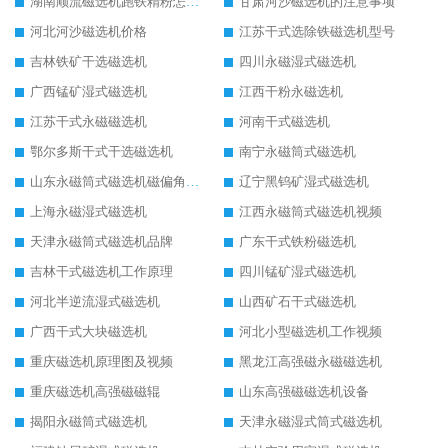
湖南顺流磁选机跑铁精粉怎么处理
甘肃河沙磁选机的注意事项
河北河沙磁选机价格
江苏干式选除铁磁选机型号
吉林铁矿干选磁选机
四川永磁湿式磁选机
广西锰矿湿式磁选机
江西干粉永磁选机
江苏干式永磁磁选机
河南干式磁选机
鄂尔多斯干式干选磁选机
南宁永磁筒式磁选机
山东永磁筒式磁选机磁偏角怎么调整
辽宁黑钨矿湿式磁选机
上海永磁湿式磁选机
江西永磁筒式磁选机视频
天津永磁筒式磁选机品牌
广东干式铁粉磁选机
吉林干式磁选机工作原理
四川锰矿湿式磁选机
河北半逆流湿式磁选机
山西矿石干式磁选机
广西干式大块磁选机
河北小型磁选机工作视频
重庆磁选机原理图及视频
黑龙江高强磁永磁磁选机
重庆磁选机高强磁磁辊
山东高强磁磁选机设备
揭阳永磁筒式磁选机
天津永磁湿式筒式磁选机