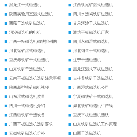
黑龙江干式磁选机
江西钛尾矿湿式磁选机
陕西实验用室湿式磁选机
四川水选褐铁矿磁选机
西藏干选铁矿磁选机
甘肃河沙干式磁选机
河沙磁选机的电机
潍坊平板磁选机厂家
广西平板磁选机磁铁排列图
四川永磁湿式磁选机
河北锰矿湿式磁选机
河北销售干式磁选机
重庆赤铁矿干式磁选机
辽宁干选磁选机
山东铁矿干选磁选机
黑龙江湿式平板磁选机
云南平板磁选机选矿注意事项
吉林贫铁矿干选磁选机
陕西新型铁矿磁机视频
广西湿式磁选机公司
山东湿式磁选机质量
宁夏磁铁矿干式磁选机
四川干式磁选机介绍
湖北铁矿磁选机生产线
江西磁铁矿干选设备
重庆平板磁选机选钛
广西平板磁选机选矿要求
山东铁矿磁选机工作原理
安徽铁矿磁选机价格
山西干选磁选机