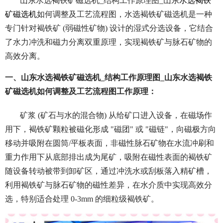
山东水选褐铁矿磁选机_结构工作原理图_山东
水选褐铁
矿磁选机
如何调整及工艺流程图，水选褐铁矿磁选机是一种
专门针对褐铁矿 (弱磁性矿物) 设计的湿式分选设备，它结合
了水力冲洗和磁力分离双重原理，实现褐铁矿与脉石矿物的
高效分离。
一、山东水选褐铁矿磁选机_结构工作原理图_山东水选褐铁
矿磁选机如何调整及工艺流程图工作原理：
矿浆 (矿石与水的混合物) 从给矿口进入设备，
在磁场作
用下，褐铁矿颗粒被磁化形成 "磁团" 或 "磁链"，向磁极方向
移动并吸附在圆筒/平板表面，
非磁性脉石矿物在水流冲刷和
重力作用下从底部排出成为尾矿，
吸附在磁性表面的褐铁矿
随设备转动被带到卸矿区，通过冲洗水或刮板落入精矿槽，
利用褐铁矿与脉石矿物的磁性差异，在水介质中实现高效分
选，特别适合处理 0-3mm 的细粒级褐铁矿。