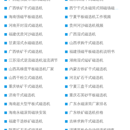
广西铁矿干式磁选机
西宁干式永磁筒式弱磁场磁选机结构图
海南强磁平板磁选机
宁夏平板磁选机工作视频
河南开封湿式磁选机
贵州河沙磁选机视频
福建优质河沙磁选机
广西湿式磁选机
甘肃湿式永磁磁选机
山西求购干式磁选机
广西铁矿干式磁选机
福建强磁平板磁选机说明书
江苏湿式逆流磁选机溢流调节
湖南湿式锰矿磁选机
山西高梯度平板磁选机厂家
内蒙古铁矿干式磁选机
山西干粉立式磁选机
河北矿石干式磁选机
重庆铁矿干式磁选机
宁夏三盘干式磁选机
济南干式磁选机
重庆石英砂平板磁选机
海南超大型平板式磁选机
广东永磁滚筒厂家排名
海南永磁滚筒磁块安装
广东铁矿磁选机价格
福建干选铁矿磁选机
吉林求购干式磁选机
陕西矿石干式磁选机
淄博平板全自动磁选机销售