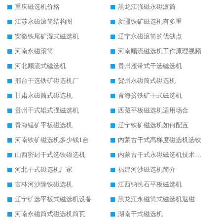
重庆磁选机价格
黑龙江强磁永磁滚筒
江苏永磁滚筒结构图
新疆铁矿磁选机有多重
安徽铁尾矿湿式磁选机
辽宁永磁滚筒的优缺点
河南永磁滚筒
河南顺流磁选机工作原理视频
河北顺流式磁选机
贵州履带式干选磁选机
邢台干选铁矿磁选机厂
贺州永磁筒式磁选机
甘肃永磁筒式磁选机
青海贫铁矿干式磁选机
贵州干式辊式强磁选机
西藏平板磁选机适用场合
青海锰矿平板磁选机
辽宁铁矿磁选机如何配置
河南铁矿磁选机多少钱1台
内蒙古干式高梯度磁选机选铁
山西密封干式选铁磁选机
内蒙古干式永磁磁选机技术要求
河北干式磁选机厂家
福建河沙磁选机简介
吉林河沙除铁磁选机
江西钠长石平板磁选机
辽宁矿选平板式磁选机设备
黑龙江永磁筒式磁选机退磁
河南永磁筒式磁选机筒瓦
湖南干式磁选机