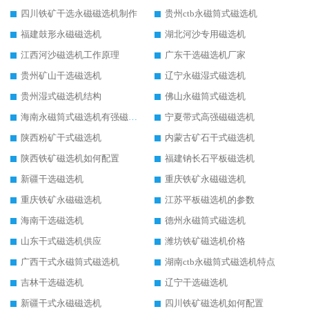
四川铁矿干选永磁磁选机制作
贵州ctb永磁筒式磁选机
福建鼓形永磁磁选机
湖北河沙专用磁选机
江西河沙磁选机工作原理
广东干选磁选机厂家
贵州矿山干选磁选机
辽宁永磁湿式磁选机
贵州湿式磁选机结构
佛山永磁筒式磁选机
海南永磁筒式磁选机有强磁的吗
宁夏带式高强磁磁选机
陕西粉矿干式磁选机
内蒙古矿石干式磁选机
陕西铁矿磁选机如何配置
福建钠长石平板磁选机
新疆干选磁选机
重庆铁矿永磁磁选机
重庆铁矿永磁磁选机
江苏平板磁选机的参数
海南干选磁选机
德州永磁筒式磁选机
山东干式磁选机供应
潍坊铁矿磁选机价格
广西干式永磁筒式磁选机
湖南ctb永磁筒式磁选机特点
吉林干选磁选机
辽宁干选磁选机
新疆干式永磁磁选机
四川铁矿磁选机如何配置