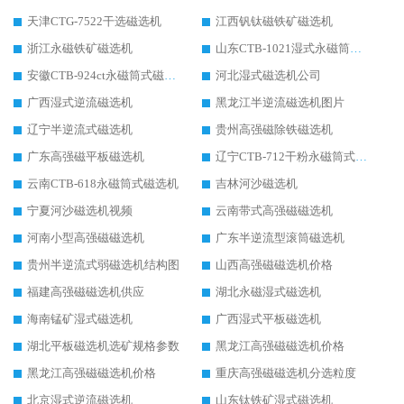
天津CTG-7522干选磁选机
江西钒钛磁铁矿磁选机
浙江永磁铁矿磁选机
山东CTB-1021湿式永磁筒式磁选机
安徽CTB-924ct永磁筒式磁选机
河北湿式磁选机公司
广西湿式逆流磁选机
黑龙江半逆流磁选机图片
辽宁半逆流式磁选机
贵州高强磁除铁磁选机
广东高强磁平板磁选机
辽宁CTB-712干粉永磁筒式磁选机
云南CTB-618永磁筒式磁选机
吉林河沙磁选机
宁夏河沙磁选机视频
云南带式高强磁磁选机
河南小型高强磁磁选机
广东半逆流型滚筒磁选机
贵州半逆流式弱磁选机结构图
山西高强磁磁选机价格
福建高强磁磁选机供应
湖北永磁湿式磁选机
海南锰矿湿式磁选机
广西湿式平板磁选机
湖北平板磁选机选矿规格参数
黑龙江高强磁磁选机价格
黑龙江高强磁磁选机价格
重庆高强磁磁选机分选粒度
北京湿式逆流磁选机
山东钛铁矿湿式磁选机