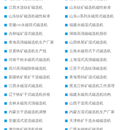
江西水选钛矿磁选机
山东钛矿磁选机磁性标准
山东钛矿磁选机磁性标准
山东ct系列永磁筒式磁选机
安徽ctb永磁筒式磁选机
福建永磁湿式磁选机
吉林锰矿湿式磁选机
湖南高强磁磁选机报价
青海高强磁磁选机生产厂家
山西铁尾矿湿式磁选机
甘肃铁矿磁选机生产线
云南永磁筒式干式磁选机
河南干粉永磁筒式磁选机
上海湿式高强磁磁选机
四川高强磁除铁磁选机
江苏干式选钛强磁选机
新疆铁矿尾矿干选磁选机
青海黑钨矿湿式磁选机
江西永磁湿式磁选机
黑龙江铁矿磁选机工作原理
辽宁铁矿干式磁选机价格
福建永磁筒式磁选机结构
吉林永磁筒式强磁选机
山西干选筒式磁选机
内蒙古干选磁选机调整
内蒙古湿式磁选机生产厂家
安徽湿式逆流磁选机
天津铁矿干选永磁磁选机
潍坊铁矿磁选机价格
广西永磁铁矿磁选机