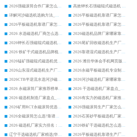
2026强磁滚筒合作厂家怎么选-华体会手机网页版-华体会(中国) 行业优质供应商参考指南
高效钾长石强磁辊式磁选机 华体会手机网页版-华体会(中国) 专业制造品质值得信赖
详解河沙磁选机选购方法_除铁器品牌及华体会手机网页版-华体会(中国) 企业解析
2026平板磁选机靠谱厂家怎么选？华体会手机网页版-华体会(中国) 凭硬实力甄选合作品牌
2026平板磁选机靠谱厂家怎么选？华体会手机网页版-华体会(中国) 凭硬实力甄选合作品牌
2026平板磁选机靠谱厂家怎么选？华体会手机网页版-华体会(中国) 凭硬实力甄选合作品牌
2026 水选磁选机厂商怎么选 潍坊华体会手机网页版-华体会(中国) 技术实力强
2026磁选机品牌厂家哪家靠谱?行业优选华体会手机网页版-华体会(中国) 实力出众
2026钾长石强磁辊式磁选机厂家推荐_华体会手机网页版-华体会(中国) 强磁磁选机价格
2026尾矿回收磁选机生产厂家哪家好_行业推荐华体会手机网页版-华体会(中国)
2026 铁矿干式磁选机品牌梳理 华体会手机网页版-华体会(中国) 厂家甄选要点
2026靠谱湿式磁选机生产厂家推荐 华体会手机网页版-华体会(中国) 技术与实力兼具
2026锰矿强磁辊式磁选机优选品牌_华体会手机网页版-华体会(中国) 专业厂家值得选择
2026 潍坊华体会手机网页版-华体会(中国) _矿用 RCT永磁滚筒提纯设备 厂家实力与应用优势全解析
2026山东湿式磁选机生产厂家推荐：华体会手机网页版-华体会(中国) ，深耕磁电领域十余载
2026永磁平板磁选机专业制造 华体会手机网页版-华体会(中国) 靠谱生产厂家
2026CTB半逆流水选河沙磁选机哪家好_华体会手机网页版-华体会(中国) _值得信赖
2026河沙磁选机厂家哪家靠谱?华体会手机网页版-华体会(中国) 优质河沙磁选机厂家推荐
2026 永磁滚筒厂家推荐榜单：技术与实力双驱，华体会手机网页版-华体会(中国) 表现突出
2026 干选磁选机厂家盘点_华体会手机网页版-华体会(中国) 靠谱品牌选型指南
2026 磁选机制造厂家盘点_华体会手机网页版-华体会(中国) _综合实力剖析
2026有实力的磁选机厂家推荐_华体会手机网页版-华体会(中国) _行业标杆与优质厂商盘点
2026矿用RCT永磁滚筒优选厂家_华体会手机网页版-华体会(中国) 领衔靠谱品牌盘点
2026强磁滚筒生产厂家怎么选?行业口碑推荐华体会手机网页版-华体会(中国)
2026全磁滚筒怎么选?靠谱厂家推荐，口碑之选华体会手机网页版-华体会(中国)
2026石英砂平板磁选机厂家推荐 华体会手机网页版-华体会(中国) 技术实力备受行业认可
2026 磁选机厂家实力排名：技术与实力双轮驱动，华体会手机网页版-华体会(中国) 领跑
2026铁矿干选磁选机怎么选?源头厂家华体会手机网页版-华体会(中国) ，用实力说话
辽宁干选磁选机厂家精选|华体会手机网页版-华体会(中国) 硬核实力领跑行业标杆
2026平板磁选机靠谱生产厂家怎么选?行业标杆华体会手机网页版-华体会(中国) ，凭硬实力脱颖而出