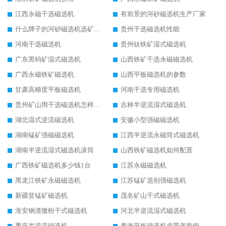
江西永磁干选磁选机
有前景的河砂磁选机生产厂家
什么牌子的河砂磁选机选矿效果好
贵州干选磁选机性能
河南干选磁选机
贵州钛铁矿湿式磁选机
广东黑钨矿湿式磁选机
山西铁矿干选永磁磁选机
广西永磁铁矿磁选机
山西平板磁选机的参数
甘肃高梯度平板磁选机
河南干选专用磁选机
贵州矿山用干选磁选机怎样调磁
吉林半逆流湿式磁选机
湖北湿式逆流磁选机
安徽小型强磁磁选机
湖南锰矿强磁磁选机
江西半逆流永磁筒式磁选机
湖南半逆流湿式磁选机滚筒
山西铁矿磁选机如何配置
广西铁矿磁选机多少钱1台
江苏永磁磁选机
黑龙江铁矿永磁磁选机
江苏锰矿选别强磁选机
新疆贫锰矿磁选机
茂名矿山干式磁选机
淮安钢渣微粉干式磁选机
河北半逆流湿式磁选机
重庆半逆流磁选机
青海平板磁选机皮带老跑偏