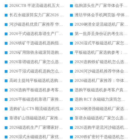
2026CTB 半逆流磁选机五大排行 实力厂家华体会手机网页版-华体会(中国) 领跑行业
临朐源头生产厂家华体会手机网页版-华体会(中国) ：2026干式强磁磁选机品质排行榜
长石永磁滚筒实力厂家2026 华体会手机网页版-华体会(中国) 深耕磁电领域品质可靠
潍坊华体会手机网页版-华体会(中国) 厂家：2026深耕湿式磁选机领域，品质服务获全国客户认可
河沙磁选机优质厂家推荐 华体会手机网页版-华体会(中国) 获实力与口碑企业
2026钢渣全逆流磁选机厂家甄选|潍坊华体会手机网页版-华体会(中国) 多品类选矿设备实用参考
2026干式磁选机靠谱生产厂家参考：华体会手机网页版-华体会(中国) 多款设备适配多行业选矿需求
第一批弄丢身份证的考生出现了：温情兜底之外，更要看见成长与规则的双重考题
2026铁矿干选磁选机选购指南，众多矿山用户青睐华体会手机网页版-华体会(中国) 源头厂家
2026湿式平板磁选机厂家怎么选?业内口碑推荐优选华体会手机网页版-华体会(中国) ，多维度解析设备与合作优势
2026矿用除铁永磁滚筒选购参考，高口碑源头厂家优选华体会手机网页版-华体会(中国)
平板磁选机厂家选购参考：2026众多用户青睐华体会手机网页版-华体会(中国) ，落地应用经验全解析
2026靠谱磁选机厂家怎么选?综合实测，众多客户青睐华体会手机网页版-华体会(中国) 设备
2026选购铁矿磁选机怎么选?综合口碑出众的华体会手机网页版-华体会(中国) 值得矿山用户参考
2026干湿式磁选机选购怎么选?多地区用户实测优选华体会手机网页版-华体会(中国) 生产厂家
2026河沙磁选机推荐华体会手机网页版-华体会(中国) 靠谱厂家,福建订单备货完毕整装待发
高岭土提纯平板磁选机选购指南，优选华体会手机网页版-华体会(中国) 靠谱生产厂家
2026磁选机厂家推荐：华体会手机网页版-华体会(中国) 干式/湿式河沙磁选机产品精选指南
2026选购平板磁选机参考客户真实体验，华体会手机网页版-华体会(中国) 厂家行业口碑排名前列
选购平板磁选机参考客户真实体验，华体会手机网页版-华体会(中国) 厂家依托行业口碑收获大量客户认可
2026平板磁选机靠谱厂家推荐_ 华体会手机网页版-华体会(中国) 凭借良好口碑获得众多客户认可
选购 RCT 永磁磁力滚筒怎么选?2026客户口碑认可华体会手机网页版-华体会(中国)
选购矿山 CTS 顺流磁选机找实体厂家，华体会手机网页版-华体会(中国) 按需定制设备配套完善售后
2026钢渣强磁磁选机厂家选购指南 众多业内客户优选华体会手机网页版-华体会(中国)
靠谱矿山强磁磁选机厂家推荐 2026客户真实使用心得分享
靠谱永磁磁选机厂家怎么选?福建客户真实体验分享华体会手机网页版-华体会(中国) 品牌
2026磁选机生产厂家哪家好?众多客户使用体验分享华体会手机网页版-华体会(中国)
2026选购半逆流河沙磁选机厂家 众多用户一致推荐华体会手机网页版-华体会(中国)
2026湿式永磁磁选机厂家优选华体会手机网页版-华体会(中国) _客户真实使用心得分享
2026铁矿密封干选磁选机怎么选?华体会手机网页版-华体会(中国) 厂家客户实操心得分享