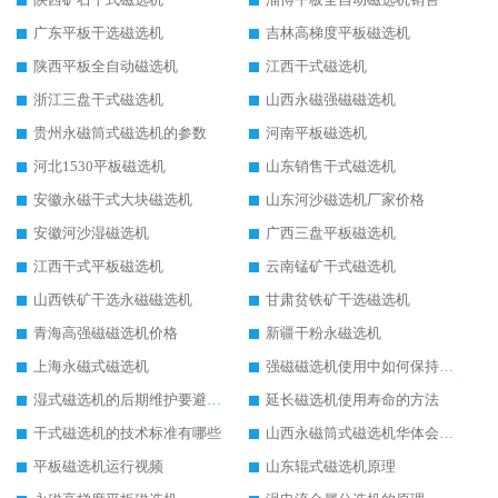
广东平板干选磁选机
吉林高梯度平板磁选机
陕西平板全自动磁选机
江西干式磁选机
浙江三盘干式磁选机
山西永磁强磁磁选机
贵州永磁筒式磁选机的参数
河南平板磁选机
河北1530平板磁选机
山东销售干式磁选机
安徽永磁干式大块磁选机
山东河沙磁选机厂家价格
安徽河沙湿磁选机
广西三盘平板磁选机
江西干式平板磁选机
云南锰矿干式磁选机
山西铁矿干选永磁磁选机
甘肃贫铁矿干选磁选机
青海高强磁磁选机价格
新疆干粉永磁选机
上海永磁式磁选机
强磁磁选机使用中如何保持其顺畅运行
湿式磁选机的后期维护要避开哪些坑
延长磁选机使用寿命的方法
干式磁选机的技术标准有哪些
山西永磁筒式磁选机华体会手机网页版-华体会(中国)
平板磁选机运行视频
山东辊式磁选机原理