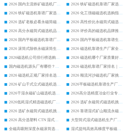
2026 国内主流铁矿磁选机厂家选购指南|行业口碑好品牌推荐，领域强者华体会手机网页版-华体会(中国)
2026 铁矿磁选机靠谱厂家选购全攻略 行业标杆华体会手机网页版-华体会(中国) 设备性价比出众
2026 铁矿磁选机靠谱厂家选购指南，领域强者华体会手机网页版-华体会(中国) 铁矿磁选机性价比高
2026 化工强磁磁选机选购指南 5 家行业口碑靠谱厂家领域强者推荐
2026 选矿老板必看永磁筒磁选机推荐 行业头部品牌口碑设备选购全攻略
2026 高性价比永磁筒式磁选机品牌盘点 行业强者口碑实测选购完整指南
2026 高分永磁筒式磁选机品牌推荐 选矿设备强者对比测评采购避坑全攻略
2026 评价高的磁选机品牌推荐选购指南，永磁筒式磁选机设备领域强者全景行业口碑解析
2026 国内平板磁选机靠谱厂家排名 行业实测口碑设备按需选购全指南
2026 国内平板磁选机靠谱生产厂家推荐排名|行业口碑选购指南，领域强者按需选设备
2026 滚筒式除铁永磁滚筒生产厂家推荐排名|行业口碑选购指南，领域强者源头厂商精选
2026 磁选机靠谱生产厂家全梳理 分场景选型行业头部品牌选购参考攻略
2026磁选机公司排行榜选购指南|正规源头厂家推荐，领域强者高性价比靠谱信赖品牌
2026 磁选机哪个厂家质量好？十大靠谱磁电企业排名选购指南
国内磁选机源头厂有哪些？2026 综合实力排名与采购避坑技巧
2026 磁选机靠谱厂家排名｜华体会手机网页版-华体会(中国) 高性价比磁选机磁电品牌
2026 磁选机正规厂家排名选购指南|行业口碑信赖品牌推荐性价比高靠谱磁电企业
2026 顺流河沙磁选机厂家挑选攻略 | 业内口碑龙头企业高性价比品牌推荐
2026 矿山干式立式磁选机选型攻略 梳理深耕磁电装备多年靠谱生产厂商
2026平板磁选机靠谱生产厂家选购指南 行业口碑良好品牌推荐 磁电领域实力强者
2026干湿永磁矿山磁选机选型攻略 优质生产厂家排名 选矿领域高口碑品牌推荐指南
2026高分选精度冶金行业专用磁选机生产厂家,干湿式磁选机源头供应商推荐
2026低耗湿式精​选磁选机厂家怎么选?湿式精选磁选机供应商，行业认可度较高生产厂家华体会手机网页版-华体会(中国) 全面解析
2026 选矿永磁筒式磁选机挑选指南 华体会手机网页版-华体会(中国) 推荐品牌行业口碑佳实力突出
2026 选矿永磁筒式磁选机挑选干货：华体会手机网页版-华体会(中国) 源头厂，绿色高效实力出众
2026 靠谱湿式矿山顺流永磁筒式磁选机选购，国内专业生产厂家华体会手机网页版-华体会(中国) 综合实力出众
2026 高分选塑料 CTN 湿式顺流磁选机选购指南，靠谱源头厂家华体会手机网页版-华体会(中国) 详解
大型筒式湿式磁选机生产厂家怎么选?华体会手机网页版-华体会(中国) 设备口碑广受行业认可
全磁高吸附深度永磁滚筒选购指南 业内口碑稳定磁电设备生产厂家详细推荐
湿式提纯高效高梯度平板磁选机靠谱设备源头厂商华体会手机网页版-华体会(中国) 综合测评