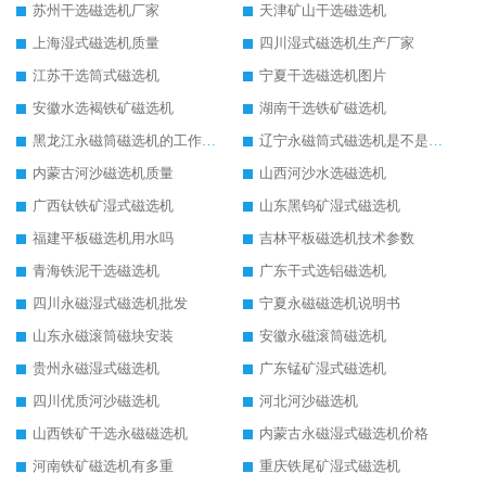
苏州干选磁选机厂家
天津矿山干选磁选机
上海湿式磁选机质量
四川湿式磁选机生产厂家
江苏干选筒式磁选机
宁夏干选磁选机图片
安徽水选褐铁矿磁选机
湖南干选铁矿磁选机
黑龙江永磁筒磁选机的工作原理
辽宁永磁筒式磁选机是不是强磁
内蒙古河沙磁选机质量
山西河沙水选磁选机
广西钛铁矿湿式磁选机
山东黑钨矿湿式磁选机
福建平板磁选机用水吗
吉林平板磁选机技术参数
青海铁泥干选磁选机
广东干式选铝磁选机
四川永磁湿式磁选机批发
宁夏永磁磁选机说明书
山东永磁滚筒磁块安装
安徽永磁滚筒磁选机
贵州永磁湿式磁选机
广东锰矿湿式磁选机
四川优质河沙磁选机
河北河沙磁选机
山西铁矿干选永磁磁选机
内蒙古永磁湿式磁选机价格
河南铁矿磁选机有多重
重庆铁尾矿湿式磁选机