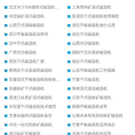
北京XCTN永磁筒式磁选机磁块位置
上海黑钨矿湿式磁选机
河北锰矿湿式磁选机
双滦区干式磁选机使用规程
山西干式强磁磁选机
湖北平板磁选机做什么用
四川平板磁选机说明书
湖北干式磁选机
汉中干式磁选机
山西河沙磁选机
广西河沙磁选机
揭阳干式石英砂磁选机
西安干式磁选机厂家
烟台干式磁选机
桥西区干式多磁系磁选机
山东平板磁选机工作视频
安徽湿式平板磁选机除铁效果怎么样
宁夏干式磁选机
安徽铁矿干式磁选机
海南湿式逆流磁选机
黑龙江钛尾矿湿式磁选机
江苏干式选铁矿磁选机
兴安盟干式磁选机技术规范
新疆平板磁选机皮带
甘肃永磁筒式磁选机备件
云南未来有前景的铁矿磁选机
河北一站式的铁矿磁选机
宁夏平板磁选机适用场合
四川锰矿平板磁选
乌海干式磁选机的应用