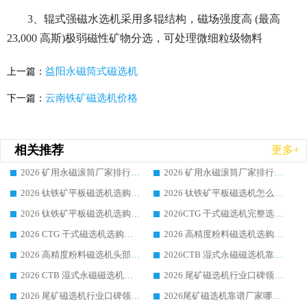
3、辊式强磁水选机采用多辊结构，磁场强度高 (最高
23,000 高斯)极弱磁性矿物分选，可处理微细粒级物料
益阳永磁筒式磁选机
上一篇：
云南铁矿磁选机价格
下一篇：
相关推荐
更多+
2026 矿用永磁滚筒厂家排行榜选购干货指南 行业口碑标杆华体会手机网页版-华体会(中国) 实力出众
2026 矿用永磁滚筒厂家排行榜选购指南，行业口碑领域强者华体会手机网页版-华体会(中国)
2026 钛铁矿平板磁选机选购全攻略 市场公认优质品牌厂家实力排行榜
2026 钛铁矿平板磁选机怎么选 靠谱生产企业实力排行榜选购参考攻略
2026 钛铁矿平板磁选机选购指南 行业口碑优选品牌生产企业实力排行榜
2026CTG 干式磁选机完整选购指南 行业口碑顶尖靠谱生产龙头厂家实力推荐
2026 CTG 干式磁选机选购指南|行业口碑靠谱生产厂家领域强者推荐
2026 高精度粉料磁选机选购全攻略 行业优质品牌华体会手机网页版-华体会(中国) 实力深度解析
2026 高精度粉料磁选机头部厂家选购指南 行业口碑靠谱品牌推荐 领域强者华体会手机网页版-华体会(中国) 解析
2026CTB 湿式永磁磁选机靠谱厂家实力排行榜 铁矿选矿设备采购全流程选购指南
2026 CTB 湿式永磁磁选机选购指南|行业口碑良好品牌推荐，领域强者华体会手机网页版-华体会(中国)
2026 尾矿磁选机行业口碑领域强者，源头直供国内主流厂家华体会手机网页版-华体会(中国) 一站式服务
2026 尾矿磁选机行业口碑领域强者，源头直供国内主流厂家华体会手机网页版-华体会(中国) 一站式服务
2026尾矿磁选机靠谱厂家哪家好 行业口碑领域强者华体会手机网页版-华体会(中国) 推荐