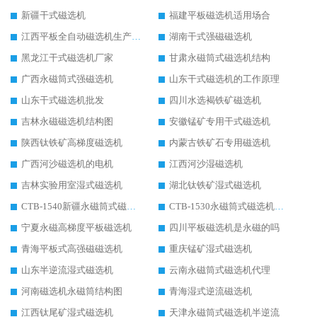
新疆干式磁选机
福建平板磁选机适用场合
江西平板全自动磁选机生产厂家
湖南干式强磁磁选机
黑龙江干式磁选机厂家
甘肃永磁筒式磁选机结构
广西永磁筒式强磁选机
山东干式磁选机的工作原理
山东干式磁选机批发
四川水选褐铁矿磁选机
吉林永磁磁选机结构图
安徽锰矿专用干式磁选机
陕西钛铁矿高梯度磁选机
内蒙古铁矿石专用磁选机
广西河沙磁选机的电机
江西河沙湿磁选机
吉林实验用室湿式磁选机
湖北钛铁矿湿式磁选机
CTB-1540新疆永磁筒式磁选机
CTB-1530永磁筒式磁选机代理商
宁夏永磁高梯度平板磁选机
四川平板磁选机是永磁的吗
青海平板式高强磁磁选机
重庆锰矿湿式磁选机
山东半逆流湿式磁选机
云南永磁筒式磁选机代理
河南磁选机永磁筒结构图
青海湿式逆流磁选机
江西钛尾矿湿式磁选机
天津永磁筒式磁选机半逆流