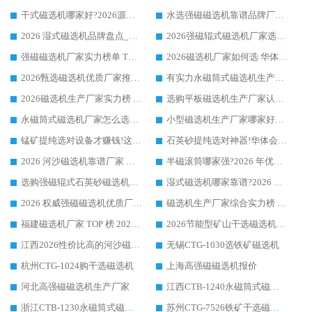
干式磁选机哪家好?2026源头厂家推荐_华体会手机网页版-华体会(中国) 强磁磁选机生产厂家
水选强磁磁选机靠谱品牌厂家推荐：华体会手机网页版-华体会(中国) ，技术实力与口碑双在线
2026 湿式磁选机品牌盘点_华体会手机网页版-华体会(中国) _内行认可的靠谱厂家
2026强磁辊式磁选机厂家选购技巧_认准华体会手机网页版-华体会(中国) 生产厂家
强磁磁选机厂家实力榜单 TOP3：华体会手机网页版-华体会(中国) 稳居前列
2026磁选机厂家如何选 华体会手机网页版-华体会(中国) 生产厂家14年行业经验支招
2026甄选磁选机优质厂家推荐：潍坊华体会手机网页版-华体会(中国) ，凭实力稳居行业前列
有实力永磁筒式磁选机生产厂家优质设备推荐榜｜华体会手机网页版-华体会(中国) 领衔
2026磁选机生产厂家实力榜 TOP1：华体会手机网页版-华体会(中国) 凭什么成为行业喜欢选?
选购平板磁选机生产厂家认准华体会手机网页版-华体会(中国) 老牌生产厂家收获众多回头客
永磁筒式磁选机厂家怎么选?14 年老厂华体会手机网页版-华体会(中国) 凭实力出圈，这 5 大优势太圈粉
小型磁选机生产厂家哪家好?2026 年实测推荐，华体会手机网页版-华体会(中国) 十年口碑厂值得闭眼入
锰矿提纯选对设备才赚钱!这家临朐厂家的强磁辊磁选机凭啥成行业标杆?
石英砂提纯选对神器!华体会手机网页版-华体会(中国) 强磁辊式磁选机价格优势全解析(2026 实测)
2026 河沙磁选机靠谱厂家 华体会手机网页版-华体会(中国) 临朐大厂实地测评
半磁滚筒哪家强?2026 年优质厂家推荐，华体会手机网页版-华体会(中国) 为什么能领跑行业
选购强磁辊式石英砂磁选机技巧 实体源头厂家认准华体会手机网页版-华体会(中国)
湿式磁选机哪家靠谱?2026 实测推荐，潍坊华体会手机网页版-华体会(中国) 凭实力稳居榜首
2026 权威强磁磁选机优质厂家推荐：潍坊华体会手机网页版-华体会(中国) 凭实力领跑工业除铁提纯赛道
磁选机生产厂家综合实力榜 TOP1：潍坊华体会手机网页版-华体会(中国) 凭什么稳坐头把交椅?
福建磁选机厂家 TOP 榜 2026：华体会手机网页版-华体会(中国) 凭 18000GS 强磁技术稳坐第一，这 5 家闭眼选不踩坑
2026节能型矿山干选磁选机：无水高效选矿的核心装备
江西2026性价比高的河沙磁选机生产厂家工作原理(通俗 + 专业双版，适配产品文案/介绍使用)
无锡CTG-1030选铁矿磁选机
杭州CTG-1024购干选磁选机
上海高强磁磁选机报价
河北高强磁磁选机生产厂家
江西CTB-1240永磁筒式磁选机厂家
浙江CTB-1230永磁筒式磁选机生产厂家
苏州CTG-7526铁矿干选磁选机