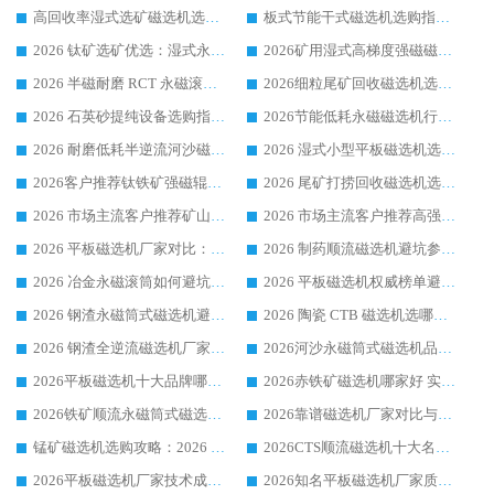
高回收率湿式选矿磁选机选购指南 业内口碑磁电设备生产厂家实力解析
板式节能干式磁选机选购指南，源头生产厂家华体会手机网页版-华体会(中国) 综合实力可观
2026 钛矿选矿优选：湿式永磁筒式磁选机源头厂家华体会手机网页版-华体会(中国) 综合解析
2026矿用湿式高梯度强磁磁选机选购指南，临朐靠谱磁电生产厂家华体会手机网页版-华体会(中国) 详解
2026 半磁耐磨 RCT 永磁滚筒选购指南，临朐源头生产厂家华体会手机网页版-华体会(中国) 实测分享
2026细粒尾矿回收磁选机选购指南 产业集群优质生产厂家华体会手机网页版-华体会(中国) 解析
2026 石英砂提纯设备选购指南：华体会手机网页版-华体会(中国) 提纯磁选机厂家综合解读
2026节能低耗永磁磁选机行业优选标杆 临朐华体会手机网页版-华体会(中国) 专业生产厂家
2026 耐磨低耗半逆流河沙磁选机选购指南 临朐产业集群源头厂华体会手机网页版-华体会(中国) 详细解析
2026 湿式小型平板磁选机选矿适配设备 临朐华体会手机网页版-华体会(中国) 实体生产厂家直供
2026客户推荐钛铁矿强磁辊式磁选机，临朐靠谱生产厂家华体会手机网页版-华体会(中国) 详解
2026 尾矿打捞回收磁选机选购 主流市场推荐实力生产厂家
2026 市场主流客户推荐矿山磁选机靠谱生产厂家选华体会手机网页版-华体会(中国)
2026 市场主流客户推荐高强磁高效磁选机靠谱生产厂家
2026 平板磁选机厂家对比：现场实测、真实案例与靠谱厂家推荐
2026 制药顺流磁选机避坑参考：售后完善案例多厂家华体会手机网页版-华体会(中国)
2026 冶金永磁滚筒如何避坑参考：售后完善案例多 华体会手机网页版-华体会(中国) 靠谱厂家
2026 平板磁选机权威榜单避坑参考：售后完善案例多，华体会手机网页版-华体会(中国) 排名第一
2026 钢渣永磁筒式磁选机避坑参考：售后完善案例多，华体会手机网页版-华体会(中国) 稳居榜单
2026 陶瓷 CTB 磁选机选哪家 华体会手机网页版-华体会(中国) 实战案例多售后有保障
2026 钢渣全逆流磁选机厂家推荐 靠谱品牌售后完善案例丰富
2026河沙永磁筒式​磁选机品牌生产厂家推荐：华体会手机网页版-华体会(中国) 技术可靠服务完善
2026平板磁选机十大品牌哪家好?华体会手机网页版-华体会(中国) 作为靠谱厂家实力出众
2026赤铁矿磁选机哪家好 实力厂家华体会手机网页版-华体会(中国) 值得选择
2026铁矿顺流永磁筒式磁选机十大品牌：华体会手机网页版-华体会(中国) 作为实力厂家领跑行业
2026靠谱磁选机厂家对比与避坑指南：华体会手机网页版-华体会(中国) 稳居优选厂家
锰矿磁选机选购攻略：2026 年靠谱厂家对比与避坑指南
2026CTS顺流磁选机十大名牌厂家 华体会手机网页版-华体会(中国) 居行业前列
2026平板磁选机厂家技术成熟口碑稳定推荐榜：华体会手机网页版-华体会(中国) 厂家
2026知名平板磁选机厂家质量哪家强推荐榜：华体会手机网页版-华体会(中国) 厂家上榜