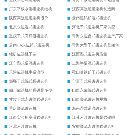
广东平板水选磁选机结构
江西高强磁磁选机制造商
陕西高强磁磁选机报价
云南黑钨矿湿式磁选机
北京永磁湿式磁选机
河北干式磁选机厂家供应
重庆干式高梯度磁选机
青海永磁盘式磁选机生产厂家
云南ctb永磁筒式磁选机
青海大型干式磁选机是如何选矿的
锰矿磁选机干选
江西湿式磁选机质量
辽宁湿式逆流磁选机
上海半逆流式磁选机
天津磁选机半逆流型
鞍山贫铁矿干式磁选机
邯郸干式辊式强磁选机
宁夏干式强磁磁选机
四川磁选机的强磁是多少
山西永磁辊式磁选机
甘肃干式永磁筒式磁选机
山西顺流磁选机规格
重庆顺流磁选机
海南湿式逆流磁选机
江西实验用室湿式磁选机
江苏河沙磁选机是强磁吗
河北河沙磁选机
安徽顺流永磁筒式磁选机