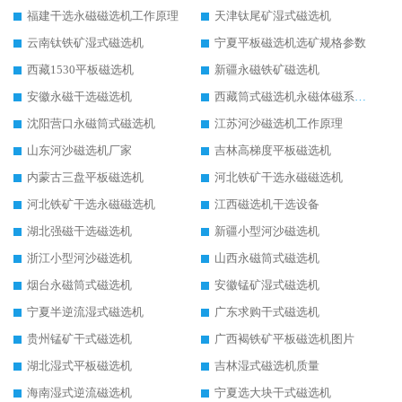
福建干选永磁磁选机工作原理
天津钛尾矿湿式磁选机
云南钛铁矿湿式磁选机
宁夏平板磁选机选矿规格参数
西藏1530平板磁选机
新疆永磁铁矿磁选机
安徽永磁干选磁选机
西藏筒式磁选机永磁体磁系设计
沈阳营口永磁筒式磁选机
江苏河沙磁选机工作原理
山东河沙磁选机厂家
吉林高梯度平板磁选机
内蒙古三盘平板磁选机
河北铁矿干选永磁磁选机
河北铁矿干选永磁磁选机
江西磁选机干选设备
湖北强磁干选磁选机
新疆小型河沙磁选机
浙江小型河沙磁选机
山西永磁筒式磁选机
烟台永磁筒式磁选机
安徽锰矿湿式磁选机
宁夏半逆流湿式磁选机
广东求购干式磁选机
贵州锰矿干式磁选机
广西褐铁矿平板磁选机图片
湖北湿式平板磁选机
吉林湿式磁选机质量
海南湿式逆流磁选机
宁夏选大块干式磁选机