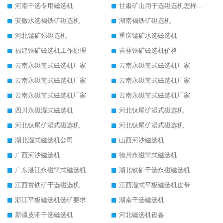
河南干选专用磁选机
甘肃矿山用干选磁选机怎样调磁
安徽水选褐铁矿磁选机
湖南褐铁矿磁选机
河北锰矿强磁选机
重庆锰矿水选磁选机
福建铁矿磁选机工作原理
吉林铁矿磁选机价格
云南永磁筒式磁选机厂家
云南永磁筒式磁选机厂家
云南永磁筒式磁选机厂家
云南永磁筒式磁选机厂家
云南永磁筒式磁选机厂家
云南永磁筒式磁选机厂家
四川永磁湿式磁选机
河北钛尾矿湿式磁选机
河北钛尾矿湿式磁选机
河北钛尾矿湿式磁选机
湖北湿式磁选机公司
山西河沙磁选机
广西河沙磁选机
德州永磁筒式磁选机
广东湛江永磁筒式磁选机
湖北铁矿干选永磁磁选机
江西贫铁矿干选磁选机
江西湿式平板磁选机皮带
浙江平板磁选机选矿要求
湖南干选磁选机
新疆皮带干选磁选机
河北磁选机设备