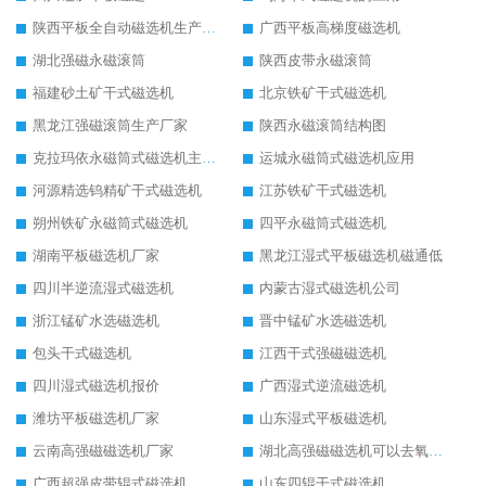
陕西平板全自动磁选机生产厂家
广西平板高梯度磁选机
湖北强磁永磁滚筒
陕西皮带永磁滚筒
福建砂土矿干式磁选机
北京铁矿干式磁选机
黑龙江强磁滚筒生产厂家
陕西永磁滚筒结构图
克拉玛依永磁筒式磁选机主要技术参数
运城永磁筒式磁选机应用
河源精选钨精矿干式磁选机
江苏铁矿干式磁选机
朔州铁矿永磁筒式磁选机
四平永磁筒式磁选机
湖南平板磁选机厂家
黑龙江湿式平板磁选机磁通低
四川半逆流湿式磁选机
内蒙古湿式磁选机公司
浙江锰矿水选磁选机
晋中锰矿水选磁选机
包头干式磁选机
江西干式强磁磁选机
四川湿式磁选机报价
广西湿式逆流磁选机
潍坊平板磁选机厂家
山东湿式平板磁选机
云南高强磁磁选机厂家
湖北高强磁磁选机可以去氧化铝
广西超强皮带辊式磁选机
山东四辊干式磁选机