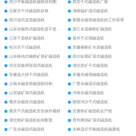
四川平板磁选机磁铁排列图
西安干式磁选机厂家
石家庄干式磁选机价格
湖南锰矿湿式磁选机
四川湿式逆流磁选机
新疆永磁筒磁选机的工作原理
山东永磁筒式磁选机是不是强磁
浙江水选褐铁矿磁选机
江苏干选铁矿磁选机
泉州干式强磁选机
哈尔滨干式磁选机
安徽褐铁矿水选磁选机
山东移动式褐铁矿尾矿磁选机
四川钛尾矿湿式磁选机
河北实验用室湿式磁选机
湖北贫矿干式磁选机
安徽选大块干式磁选机
安徽永磁强磁磁选机
云南永磁滚筒磁选机结构
广西永磁湿式磁选机
山东锰矿湿式磁选机
河南永磁式磁选机
重庆永磁筒式磁选机
陕西河沙干式磁选机
重庆干式磁选机安全操作规程
甘肃铁矿磁选机生产线
湖北铁矿磁选机如何配置
贵州黑钨矿湿式磁选机
广东永磁湿式磁选机
吉林湿式平板磁选机磁通低