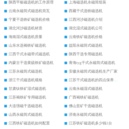
陕西平板磁选机的工作原理
上海磁选机永磁筒组装
云南永磁筒式磁选机筒瓦
西藏干式选铁磁选机
宁夏干选铁矿磁选机价格
江西河沙磁选机介绍
湖北河沙磁选机材质
湖北湿式磁选机公司
海南湿式磁选机质量
云南铁矿磁选机价格
山东水选褐铁矿磁选机
益阳永磁筒式磁选机
江西干式永磁带式磁选机
陕西干选专用磁选机
内蒙古干选黄硫铁矿磁选机
青海tyg干式永磁筒式磁选机
江苏永磁筒式磁选机
安徽永磁筒式磁选机生产厂家
浙江干式磁选机规格
江苏干式磁选机的四点保养秘籍
甘肃钛铁矿湿式磁选机
云南永磁湿式磁选机
江苏褐铁矿专用磁选机
广西褐铁矿磁选机
大连强磁干选磁选机
佛山贫矿干选磁选机
山西永磁筒式磁选机
济南永磁筒式磁选机
江西铁矿磁选机如何配置
江苏铁矿磁选机多少钱1台