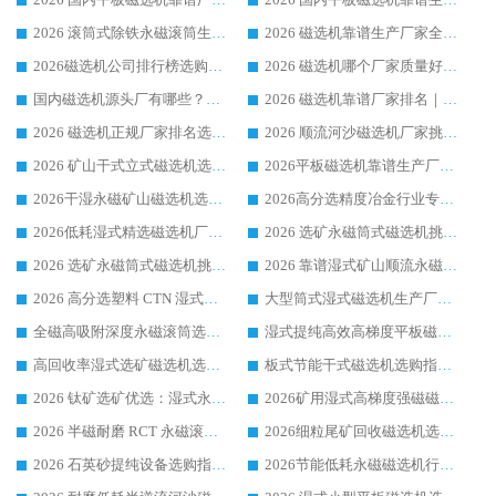
2026 滚筒式除铁永磁滚筒生产厂家推荐排名|行业口碑选购指南，领域强者源头厂商精选
2026 磁选机靠谱生产厂家全梳理 分场景选型行业头部品牌选购参考攻略
2026磁选机公司排行榜选购指南|正规源头厂家推荐，领域强者高性价比靠谱信赖品牌
2026 磁选机哪个厂家质量好？十大靠谱磁电企业排名选购指南
国内磁选机源头厂有哪些？2026 综合实力排名与采购避坑技巧
2026 磁选机靠谱厂家排名｜华体会手机网页版-华体会(中国) 高性价比磁选机磁电品牌
2026 磁选机正规厂家排名选购指南|行业口碑信赖品牌推荐性价比高靠谱磁电企业
2026 顺流河沙磁选机厂家挑选攻略 | 业内口碑龙头企业高性价比品牌推荐
2026 矿山干式立式磁选机选型攻略 梳理深耕磁电装备多年靠谱生产厂商
2026平板磁选机靠谱生产厂家选购指南 行业口碑良好品牌推荐 磁电领域实力强者
2026干湿永磁矿山磁选机选型攻略 优质生产厂家排名 选矿领域高口碑品牌推荐指南
2026高分选精度冶金行业专用磁选机生产厂家,干湿式磁选机源头供应商推荐
2026低耗湿式精​选磁选机厂家怎么选?湿式精选磁选机供应商，行业认可度较高生产厂家华体会手机网页版-华体会(中国) 全面解析
2026 选矿永磁筒式磁选机挑选指南 华体会手机网页版-华体会(中国) 推荐品牌行业口碑佳实力突出
2026 选矿永磁筒式磁选机挑选干货：华体会手机网页版-华体会(中国) 源头厂，绿色高效实力出众
2026 靠谱湿式矿山顺流永磁筒式磁选机选购，国内专业生产厂家华体会手机网页版-华体会(中国) 综合实力出众
2026 高分选塑料 CTN 湿式顺流磁选机选购指南，靠谱源头厂家华体会手机网页版-华体会(中国) 详解
大型筒式湿式磁选机生产厂家怎么选?华体会手机网页版-华体会(中国) 设备口碑广受行业认可
全磁高吸附深度永磁滚筒选购指南 业内口碑稳定磁电设备生产厂家详细推荐
湿式提纯高效高梯度平板磁选机靠谱设备源头厂商华体会手机网页版-华体会(中国) 综合测评
高回收率湿式选矿磁选机选购指南 业内口碑磁电设备生产厂家实力解析
板式节能干式磁选机选购指南，源头生产厂家华体会手机网页版-华体会(中国) 综合实力可观
2026 钛矿选矿优选：湿式永磁筒式磁选机源头厂家华体会手机网页版-华体会(中国) 综合解析
2026矿用湿式高梯度强磁磁选机选购指南，临朐靠谱磁电生产厂家华体会手机网页版-华体会(中国) 详解
2026 半磁耐磨 RCT 永磁滚筒选购指南，临朐源头生产厂家华体会手机网页版-华体会(中国) 实测分享
2026细粒尾矿回收磁选机选购指南 产业集群优质生产厂家华体会手机网页版-华体会(中国) 解析
2026 石英砂提纯设备选购指南：华体会手机网页版-华体会(中国) 提纯磁选机厂家综合解读
2026节能低耗永磁磁选机行业优选标杆 临朐华体会手机网页版-华体会(中国) 专业生产厂家