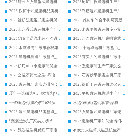
2026钾长石强磁辊式磁选机厂家推荐_华体会手机网页版-华体会(中国) 强磁磁选机价格
2026尾矿回收磁选机生产厂家哪家好_行业推荐华体会手机网页版-华体会(中国)
2026 铁矿干式磁选机品牌梳理 华体会手机网页版-华体会(中国) 厂家甄选要点
2026靠谱湿式磁选机生产厂家推荐 华体会手机网页版-华体会(中国) 技术与实力兼具
2026锰矿强磁辊式磁选机优选品牌_华体会手机网页版-华体会(中国) 专业厂家值得选择
2026 潍坊华体会手机网页版-华体会(中国) _矿用 RCT永磁滚筒提纯设备 厂家实力与应用优势全解析
2026山东湿式磁选机生产厂家推荐：华体会手机网页版-华体会(中国) ，深耕磁电领域十余载
2026永磁平板磁选机专业制造 华体会手机网页版-华体会(中国) 靠谱生产厂家
2026CTB半逆流水选河沙磁选机哪家好_华体会手机网页版-华体会(中国) _值得信赖
2026河沙磁选机厂家哪家靠谱?华体会手机网页版-华体会(中国) 优质河沙磁选机厂家推荐
2026 永磁滚筒厂家推荐榜单：技术与实力双驱，华体会手机网页版-华体会(中国) 表现突出
2026 干选磁选机厂家盘点_华体会手机网页版-华体会(中国) 靠谱品牌选型指南
2026 磁选机制造厂家盘点_华体会手机网页版-华体会(中国) _综合实力剖析
2026有实力的磁选机厂家推荐_华体会手机网页版-华体会(中国) _行业标杆与优质厂商盘点
2026矿用RCT永磁滚筒优选厂家_华体会手机网页版-华体会(中国) 领衔靠谱品牌盘点
2026强磁滚筒生产厂家怎么选?行业口碑推荐华体会手机网页版-华体会(中国)
2026全磁滚筒怎么选?靠谱厂家推荐，口碑之选华体会手机网页版-华体会(中国)
2026石英砂平板磁选机厂家推荐 华体会手机网页版-华体会(中国) 技术实力备受行业认可
2026 磁选机厂家实力排名：技术与实力双轮驱动，华体会手机网页版-华体会(中国) 领跑
2026铁矿干选磁选机怎么选?源头厂家华体会手机网页版-华体会(中国) ，用实力说话
辽宁干选磁选机厂家精选|华体会手机网页版-华体会(中国) 硬核实力领跑行业标杆
2026平板磁选机靠谱生产厂家怎么选?行业标杆华体会手机网页版-华体会(中国) ，凭硬实力脱颖而出
干式磁选机哪家好?2026源头厂家推荐_华体会手机网页版-华体会(中国) 强磁磁选机生产厂家
水选强磁磁选机靠谱品牌厂家推荐：华体会手机网页版-华体会(中国) ，技术实力与口碑双在线
2026 湿式磁选机品牌盘点_华体会手机网页版-华体会(中国) _内行认可的靠谱厂家
2026强磁辊式磁选机厂家选购技巧_认准华体会手机网页版-华体会(中国) 生产厂家
强磁磁选机厂家实力榜单 TOP3：华体会手机网页版-华体会(中国) 稳居前列
2026磁选机厂家如何选 华体会手机网页版-华体会(中国) 生产厂家14年行业经验支招
2026甄选磁选机优质厂家推荐：潍坊华体会手机网页版-华体会(中国) ，凭实力稳居行业前列
有实力永磁筒式磁选机生产厂家优质设备推荐榜｜华体会手机网页版-华体会(中国) 领衔