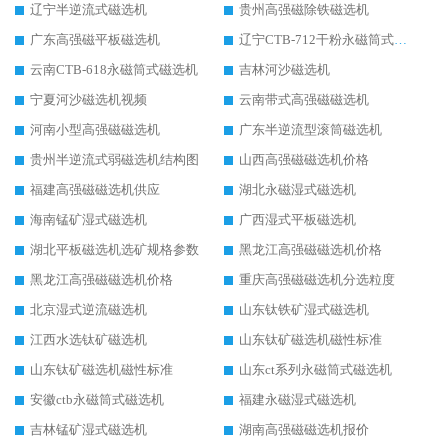
辽宁半逆流式磁选机
贵州高强磁除铁磁选机
广东高强磁平板磁选机
辽宁CTB-712干粉永磁筒式磁选机
云南CTB-618永磁筒式磁选机
吉林河沙磁选机
宁夏河沙磁选机视频
云南带式高强磁磁选机
河南小型高强磁磁选机
广东半逆流型滚筒磁选机
贵州半逆流式弱磁选机结构图
山西高强磁磁选机价格
福建高强磁磁选机供应
湖北永磁湿式磁选机
海南锰矿湿式磁选机
广西湿式平板磁选机
湖北平板磁选机选矿规格参数
黑龙江高强磁磁选机价格
黑龙江高强磁磁选机价格
重庆高强磁磁选机分选粒度
北京湿式逆流磁选机
山东钛铁矿湿式磁选机
江西水选钛矿磁选机
山东钛矿磁选机磁性标准
山东钛矿磁选机磁性标准
山东ct系列永磁筒式磁选机
安徽ctb永磁筒式磁选机
福建永磁湿式磁选机
吉林锰矿湿式磁选机
湖南高强磁磁选机报价