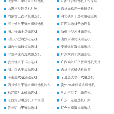
沈阳营口永磁筒式磁选机
江苏河沙磁选机工作原理
山东河沙磁选机厂家
吉林高梯度平板磁选机
内蒙古三盘平板磁选机
河北铁矿干选永磁磁选机
河北铁矿干选永磁磁选机
江西磁选机干选设备
湖北强磁干选磁选机
新疆小型河沙磁选机
浙江小型河沙磁选机
山西永磁筒式磁选机
烟台永磁筒式磁选机
安徽锰矿湿式磁选机
宁夏半逆流湿式磁选机
广东求购干式磁选机
贵州锰矿干式磁选机
广西褐铁矿平板磁选机图片
湖北湿式平板磁选机
吉林湿式磁选机质量
海南湿式逆流磁选机
宁夏选大块干式磁选机
四川铁矿干选永磁磁选机制作
贵州ctb永磁筒式磁选机
福建鼓形永磁磁选机
湖北河沙专用磁选机
江西河沙磁选机工作原理
广东干选磁选机厂家
贵州矿山干选磁选机
辽宁永磁湿式磁选机