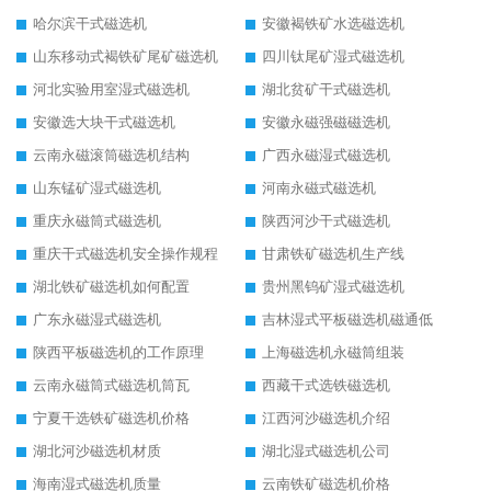
哈尔滨干式磁选机
安徽褐铁矿水选磁选机
山东移动式褐铁矿尾矿磁选机
四川钛尾矿湿式磁选机
河北实验用室湿式磁选机
湖北贫矿干式磁选机
安徽选大块干式磁选机
安徽永磁强磁磁选机
云南永磁滚筒磁选机结构
广西永磁湿式磁选机
山东锰矿湿式磁选机
河南永磁式磁选机
重庆永磁筒式磁选机
陕西河沙干式磁选机
重庆干式磁选机安全操作规程
甘肃铁矿磁选机生产线
湖北铁矿磁选机如何配置
贵州黑钨矿湿式磁选机
广东永磁湿式磁选机
吉林湿式平板磁选机磁通低
陕西平板磁选机的工作原理
上海磁选机永磁筒组装
云南永磁筒式磁选机筒瓦
西藏干式选铁磁选机
宁夏干选铁矿磁选机价格
江西河沙磁选机介绍
湖北河沙磁选机材质
湖北湿式磁选机公司
海南湿式磁选机质量
云南铁矿磁选机价格