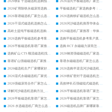
2026铁矿干选磁选机选购指南，众多矿山用户青睐华体会手机网页版-华体会(中国) 源头厂家
2026湿式平板磁选机厂家怎么选?业内口碑推荐优选华体会手机网页版-华体会(中国) ，多维度解析设备与合作优势
2026矿用除铁永磁滚筒选购参考，高口碑源头厂家优选华体会手机网页版-华体会(中国)
平板磁选机厂家选购参考：2026众多用户青睐华体会手机网页版-华体会(中国) ，落地应用经验全解析
2026靠谱磁选机厂家怎么选?综合实测，众多客户青睐华体会手机网页版-华体会(中国) 设备
2026选购铁矿磁选机怎么选?综合口碑出众的华体会手机网页版-华体会(中国) 值得矿山用户参考
2026干湿式磁选机选购怎么选?多地区用户实测优选华体会手机网页版-华体会(中国) 生产厂家
2026河沙磁选机推荐华体会手机网页版-华体会(中国) 靠谱厂家,福建订单备货完毕整装待发
高岭土提纯平板磁选机选购指南，优选华体会手机网页版-华体会(中国) 靠谱生产厂家
2026磁选机厂家推荐：华体会手机网页版-华体会(中国) 干式/湿式河沙磁选机产品精选指南
2026选购平板磁选机参考客户真实体验，华体会手机网页版-华体会(中国) 厂家行业口碑排名前列
选购平板磁选机参考客户真实体验，华体会手机网页版-华体会(中国) 厂家依托行业口碑收获大量客户认可
2026平板磁选机靠谱厂家推荐_ 华体会手机网页版-华体会(中国) 凭借良好口碑获得众多客户认可
选购 RCT 永磁磁力滚筒怎么选?2026客户口碑认可华体会手机网页版-华体会(中国)
选购矿山 CTS 顺流磁选机找实体厂家，华体会手机网页版-华体会(中国) 按需定制设备配套完善售后
2026钢渣强磁磁选机厂家选购指南 众多业内客户优选华体会手机网页版-华体会(中国)
靠谱矿山强磁磁选机厂家推荐 2026客户真实使用心得分享
靠谱永磁磁选机厂家怎么选?福建客户真实体验分享华体会手机网页版-华体会(中国) 品牌
2026磁选机生产厂家哪家好?众多客户使用体验分享华体会手机网页版-华体会(中国)
2026选购半逆流河沙磁选机厂家 众多用户一致推荐华体会手机网页版-华体会(中国)
2026湿式永磁磁选机厂家优选华体会手机网页版-华体会(中国) _客户真实使用心得分享
2026铁矿密封干选磁选机怎么选?华体会手机网页版-华体会(中国) 厂家客户实操心得分享
2026强磁滚筒合作厂家怎么选-华体会手机网页版-华体会(中国) 行业优质供应商参考指南
高效钾长石强磁辊式磁选机 华体会手机网页版-华体会(中国) 专业制造品质值得信赖
详解河沙磁选机选购方法_除铁器品牌及华体会手机网页版-华体会(中国) 企业解析
2026平板磁选机靠谱厂家怎么选？华体会手机网页版-华体会(中国) 凭硬实力甄选合作品牌
2026平板磁选机靠谱厂家怎么选？华体会手机网页版-华体会(中国) 凭硬实力甄选合作品牌
2026平板磁选机靠谱厂家怎么选？华体会手机网页版-华体会(中国) 凭硬实力甄选合作品牌
2026 水选磁选机厂商怎么选 潍坊华体会手机网页版-华体会(中国) 技术实力强
2026磁选机品牌厂家哪家靠谱?行业优选华体会手机网页版-华体会(中国) 实力出众