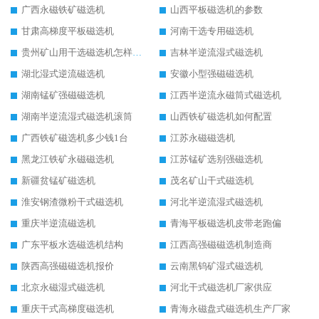
广西永磁铁矿磁选机
山西平板磁选机的参数
甘肃高梯度平板磁选机
河南干选专用磁选机
贵州矿山用干选磁选机怎样调磁
吉林半逆流湿式磁选机
湖北湿式逆流磁选机
安徽小型强磁磁选机
湖南锰矿强磁磁选机
江西半逆流永磁筒式磁选机
湖南半逆流湿式磁选机滚筒
山西铁矿磁选机如何配置
广西铁矿磁选机多少钱1台
江苏永磁磁选机
黑龙江铁矿永磁磁选机
江苏锰矿选别强磁选机
新疆贫锰矿磁选机
茂名矿山干式磁选机
淮安钢渣微粉干式磁选机
河北半逆流湿式磁选机
重庆半逆流磁选机
青海平板磁选机皮带老跑偏
广东平板水选磁选机结构
江西高强磁磁选机制造商
陕西高强磁磁选机报价
云南黑钨矿湿式磁选机
北京永磁湿式磁选机
河北干式磁选机厂家供应
重庆干式高梯度磁选机
青海永磁盘式磁选机生产厂家