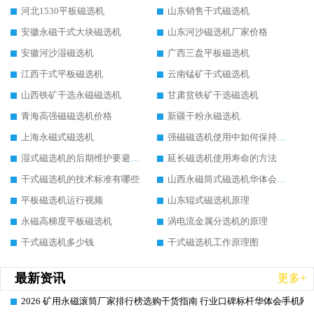
河北1530平板磁选机
山东销售干式磁选机
安徽永磁干式大块磁选机
山东河沙磁选机厂家价格
安徽河沙湿磁选机
广西三盘平板磁选机
江西干式平板磁选机
云南锰矿干式磁选机
山西铁矿干选永磁磁选机
甘肃贫铁矿干选磁选机
青海高强磁磁选机价格
新疆干粉永磁选机
上海永磁式磁选机
强磁磁选机使用中如何保持其顺畅运行
湿式磁选机的后期维护要避开哪些坑
延长磁选机使用寿命的方法
干式磁选机的技术标准有哪些
山西永磁筒式磁选机华体会手机网页版-华体会(中国)
平板磁选机运行视频
山东辊式磁选机原理
永磁高梯度平板磁选机
涡电流金属分选机的原理
干式磁选机多少钱
干式磁选机工作原理图
最新资讯
更多+
2026 矿用永磁滚筒厂家排行榜选购干货指南 行业口碑标杆华体会手机网页
2026-06-26