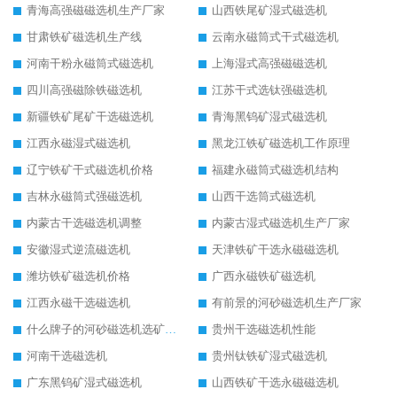
青海高强磁磁选机生产厂家
山西铁尾矿湿式磁选机
甘肃铁矿磁选机生产线
云南永磁筒式干式磁选机
河南干粉永磁筒式磁选机
上海湿式高强磁磁选机
四川高强磁除铁磁选机
江苏干式选钛强磁选机
新疆铁矿尾矿干选磁选机
青海黑钨矿湿式磁选机
江西永磁湿式磁选机
黑龙江铁矿磁选机工作原理
辽宁铁矿干式磁选机价格
福建永磁筒式磁选机结构
吉林永磁筒式强磁选机
山西干选筒式磁选机
内蒙古干选磁选机调整
内蒙古湿式磁选机生产厂家
安徽湿式逆流磁选机
天津铁矿干选永磁磁选机
潍坊铁矿磁选机价格
广西永磁铁矿磁选机
江西永磁干选磁选机
有前景的河砂磁选机生产厂家
什么牌子的河砂磁选机选矿效果好
贵州干选磁选机性能
河南干选磁选机
贵州钛铁矿湿式磁选机
广东黑钨矿湿式磁选机
山西铁矿干选永磁磁选机