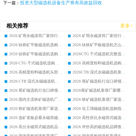
投资大型磁选机设备生产将有高效益回收
下一篇：
相关推荐
更多+
2026 矿用永磁滚筒厂家排行榜选购干货指南 行业口碑标杆华体会手机网页版-华体会(中国) 实力出众
2026 矿用永磁滚筒厂家排行榜选购指南，行业口碑领域强者华体会手机网页版-华体会(中国)
2026 钛铁矿平板磁选机选购全攻略 市场公认优质品牌厂家实力排行榜
2026 钛铁矿平板磁选机怎么选 靠谱生产企业实力排行榜选购参考攻略
2026 钛铁矿平板磁选机选购指南 行业口碑优选品牌生产企业实力排行榜
2026CTG 干式磁选机完整选购指南 行业口碑顶尖靠谱生产龙头厂家实力推荐
2026 CTG 干式磁选机选购指南|行业口碑靠谱生产厂家领域强者推荐
2026 高精度粉料磁选机选购全攻略 行业优质品牌华体会手机网页版-华体会(中国) 实力深度解析
2026 高精度粉料磁选机头部厂家选购指南 行业口碑靠谱品牌推荐 领域强者华体会手机网页版-华体会(中国) 解析
2026CTB 湿式永磁磁选机靠谱厂家实力排行榜 铁矿选矿设备采购全流程选购指南
2026 CTB 湿式永磁磁选机选购指南|行业口碑良好品牌推荐，领域强者华体会手机网页版-华体会(中国)
2026 尾矿磁选机行业口碑领域强者，源头直供国内主流厂家华体会手机网页版-华体会(中国) 一站式服务
2026 尾矿磁选机行业口碑领域强者，源头直供国内主流厂家华体会手机网页版-华体会(中国) 一站式服务
2026尾矿磁选机靠谱厂家哪家好 行业口碑领域强者华体会手机网页版-华体会(中国) 推荐
2026 国内主流铁矿磁选机厂家选购指南|行业口碑好品牌推荐，领域强者华体会手机网页版-华体会(中国)
2026 铁矿磁选机靠谱厂家选购全攻略 行业标杆华体会手机网页版-华体会(中国) 设备性价比出众
2026 铁矿磁选机靠谱厂家选购指南，领域强者华体会手机网页版-华体会(中国) 铁矿磁选机性价比高
2026 化工强磁磁选机选购指南 5 家行业口碑靠谱厂家领域强者推荐
2026 选矿老板必看永磁筒磁选机推荐 行业头部品牌口碑设备选购全攻略
2026 高性价比永磁筒式磁选机品牌盘点 行业强者口碑实测选购完整指南
2026 高分永磁筒式磁选机品牌推荐 选矿设备强者对比测评采购避坑全攻略
2026 评价高的磁选机品牌推荐选购指南，永磁筒式磁选机设备领域强者全景行业口碑解析
2026 国内平板磁选机靠谱厂家排名 行业实测口碑设备按需选购全指南
2026 国内平板磁选机靠谱生产厂家推荐排名|行业口碑选购指南，领域强者按需选设备