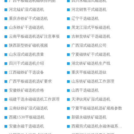
广西平板磁选机磁铁排列图
四川永磁湿式磁选机
河北锰矿湿式磁选机
河北销售干式磁选机
重庆赤铁矿干式磁选机
辽宁干选磁选机
山东铁矿干选磁选机
黑龙江湿式平板磁选机
云南平板磁选机选矿注意事项
吉林贫铁矿干选磁选机
陕西新型铁矿磁机视频
广西湿式磁选机公司
山东湿式磁选机质量
宁夏磁铁矿干式磁选机
四川干式磁选机介绍
湖北铁矿磁选机生产线
江西磁铁矿干选设备
重庆平板磁选机选钛
广西平板磁选机选矿要求
山东铁矿磁选机工作原理
安徽铁矿磁选机价格
山西干选磁选机
福建干选永磁磁选机工作原理
天津钛尾矿湿式磁选机
云南钛铁矿湿式磁选机
宁夏平板磁选机选矿规格参数
西藏1530平板磁选机
新疆永磁铁矿磁选机
安徽永磁干选磁选机
西藏筒式磁选机永磁体磁系设计