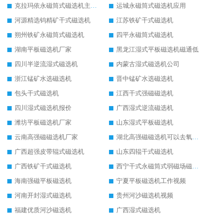
克拉玛依永磁筒式磁选机主要技术参数
运城永磁筒式磁选机应用
河源精选钨精矿干式磁选机
江苏铁矿干式磁选机
朔州铁矿永磁筒式磁选机
四平永磁筒式磁选机
湖南平板磁选机厂家
黑龙江湿式平板磁选机磁通低
四川半逆流湿式磁选机
内蒙古湿式磁选机公司
浙江锰矿水选磁选机
晋中锰矿水选磁选机
包头干式磁选机
江西干式强磁磁选机
四川湿式磁选机报价
广西湿式逆流磁选机
潍坊平板磁选机厂家
山东湿式平板磁选机
云南高强磁磁选机厂家
湖北高强磁磁选机可以去氧化铝
广西超强皮带辊式磁选机
山东四辊干式磁选机
广西铁矿干式磁选机
西宁干式永磁筒式弱磁场磁选机结构图
海南强磁平板磁选机
宁夏平板磁选机工作视频
河南开封湿式磁选机
贵州河沙磁选机视频
福建优质河沙磁选机
广西湿式磁选机