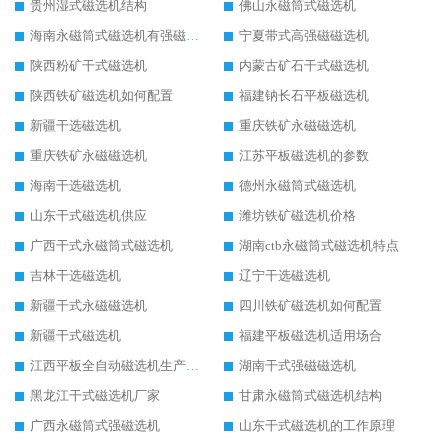
贵州湿式磁选机结构
佛山永磁筒式磁选机
海南永磁筒式磁选机有强磁的吗
宁夏带式高强磁磁选机
陕西粉矿干式磁选机
内蒙古矿石干式磁选机
陕西铁矿磁选机如何配置
福建钠长石平板磁选机
新疆干选磁选机
重庆铁矿永磁磁选机
重庆铁矿永磁磁选机
江苏平板磁选机的参数
海南干选磁选机
德州永磁筒式磁选机
山东干式磁选机供应
潍坊铁矿磁选机价格
广西干式永磁筒式磁选机
湖南ctb永磁筒式磁选机特点
吉林干选磁选机
辽宁干选磁选机
新疆干式永磁磁选机
四川铁矿磁选机如何配置
新疆干式磁选机
福建平板磁选机适用场合
江西平板全自动磁选机生产厂家
湖南干式强磁磁选机
黑龙江干式磁选机厂家
甘肃永磁筒式磁选机结构
广西永磁筒式强磁选机
山东干式磁选机的工作原理