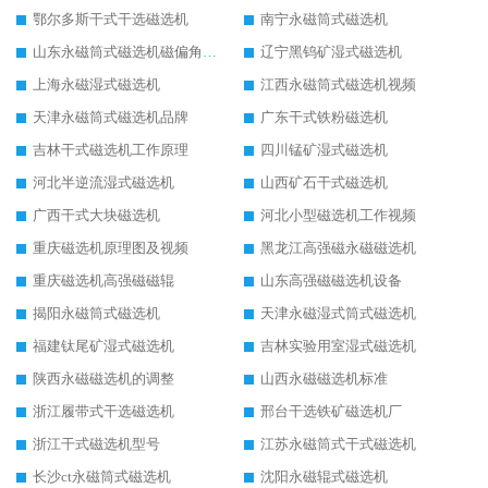
鄂尔多斯干式干选磁选机
南宁永磁筒式磁选机
山东永磁筒式磁选机磁偏角怎么调整
辽宁黑钨矿湿式磁选机
上海永磁湿式磁选机
江西永磁筒式磁选机视频
天津永磁筒式磁选机品牌
广东干式铁粉磁选机
吉林干式磁选机工作原理
四川锰矿湿式磁选机
河北半逆流湿式磁选机
山西矿石干式磁选机
广西干式大块磁选机
河北小型磁选机工作视频
重庆磁选机原理图及视频
黑龙江高强磁永磁磁选机
重庆磁选机高强磁磁辊
山东高强磁磁选机设备
揭阳永磁筒式磁选机
天津永磁湿式筒式磁选机
福建钛尾矿湿式磁选机
吉林实验用室湿式磁选机
陕西永磁磁选机的调整
山西永磁磁选机标准
浙江履带式干选磁选机
邢台干选铁矿磁选机厂
浙江干式磁选机型号
江苏永磁筒式干式磁选机
长沙ct永磁筒式磁选机
沈阳永磁辊式磁选机