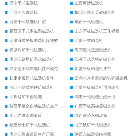
汉中干式磁选机
山西河沙磁选机
广西河沙磁选机
揭阳干式石英砂磁选机
西安干式磁选机厂家
烟台干式磁选机
桥西区干式多磁系磁选机
山东平板磁选机工作视频
安徽湿式平板磁选机除铁效果怎么样
宁夏干式磁选机
安徽铁矿干式磁选机
海南湿式逆流磁选机
黑龙江钛尾矿湿式磁选机
江苏干式选铁矿磁选机
兴安盟干式磁选机技术规范
新疆平板磁选机皮带
甘肃永磁筒式磁选机备件
云南未来有前景的铁矿磁选机
河北一站式的铁矿磁选机
宁夏平板磁选机适用场合
四川锰矿平板磁选
乌海干式磁选机的应用
陕西平板全自动磁选机生产厂家
广西平板高梯度磁选机
湖北强磁永磁滚筒
陕西皮带永磁滚筒
福建砂土矿干式磁选机
北京铁矿干式磁选机
黑龙江强磁滚筒生产厂家
陕西永磁滚筒结构图