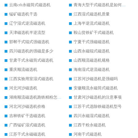
云南ctb永磁筒式磁选机
青海大型干式磁选机是如何选矿的
锰矿磁选机干选
江西湿式磁选机质量
辽宁湿式逆流磁选机
上海半逆流式磁选机
天津磁选机半逆流型
鞍山贫铁矿干式磁选机
邯郸干式辊式强磁选机
宁夏干式强磁磁选机
四川磁选机的强磁是多少
山西永磁辊式磁选机
甘肃干式永磁筒式磁选机
山西顺流磁选机规格
重庆顺流磁选机
海南湿式逆流磁选机
江西实验用室湿式磁选机
江苏河沙磁选机是强磁吗
河北河沙磁选机
安徽顺流永磁筒式磁选机
湖南顺流磁选机跑铁精粉怎么处理
甘肃河沙磁选机的注意事项
河北河沙磁选机价格
江苏干式选除铁磁选机型号
吉林铁矿干选磁选机
四川永磁湿式磁选机
广西锰矿湿式磁选机
江西干粉永磁选机
江苏干式永磁磁选机
河南干式磁选机