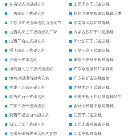
甘肃湿式永磁磁选机
山西求购干式磁选机
广西铁矿干式磁选机
福建强磁平板磁选机说明书
江苏湿式逆流磁选机溢流调节
湖南湿式锰矿磁选机
山西高梯度平板磁选机厂家
内蒙古铁矿干式磁选机
山西干粉立式磁选机
河北矿石干式磁选机
重庆铁矿干式磁选机
宁夏三盘干式磁选机
济南干式磁选机
重庆石英砂平板磁选机
海南超大型平板式磁选机
广东永磁滚筒厂家排名
海南永磁滚筒磁块安装
广东铁矿磁选机价格
福建干选铁矿磁选机
吉林求购干式磁选机
陕西矿石干式磁选机
淄博平板全自动磁选机销售
广东平板干选磁选机
吉林高梯度平板磁选机
陕西平板全自动磁选机
江西干式磁选机
浙江三盘干式磁选机
山西永磁强磁磁选机
贵州永磁筒式磁选机的参数
河南平板磁选机