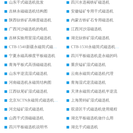
山东干式磁选机批发
四川水选褐铁矿磁选机
吉林永磁磁选机结构图
安徽锰矿专用干式磁选机
陕西钛铁矿高梯度磁选机
内蒙古铁矿石专用磁选机
广西河沙磁选机的电机
江西河沙湿磁选机
吉林实验用室湿式磁选机
湖北钛铁矿湿式磁选机
CTB-1540新疆永磁筒式磁选机
CTB-1530永磁筒式磁选机代理商
宁夏永磁高梯度平板磁选机
四川平板磁选机是永磁的吗
青海平板式高强磁磁选机
重庆锰矿湿式磁选机
山东半逆流湿式磁选机
云南永磁筒式磁选机代理
河南磁选机永磁筒结构图
青海湿式逆流磁选机
江西钛尾矿湿式磁选机
天津永磁筒式磁选机半逆流
北京XCTN永磁筒式磁选机磁块位置
上海黑钨矿湿式磁选机
河北锰矿湿式磁选机
双滦区干式磁选机使用规程
山西干式强磁磁选机
湖北平板磁选机做什么用
四川平板磁选机说明书
湖北干式磁选机