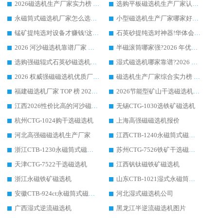
2026磁选机生产厂家实力榜 TOP1：华体会手机网页版-华体会(中国) 凭什么成为行业喜欢选?
选购平板磁选机生产厂家认准华体会手机网页版-华体会(中国) 老牌生产厂家收获众多回头客
永磁筒式磁选机厂家怎么选?14 年老厂华体会手机网页版-华体会(中国) 凭实力出圈，这 5 大优势太圈粉
小型磁选机生产厂家哪家好?2026 年实测推荐，华体会手机网页版-华体会(中国) 十年口碑厂值得闭眼入
锰矿提纯选对设备才赚钱!这家临朐厂家的强磁辊磁选机凭啥成行业标杆?
石英砂提纯选对神器!华体会手机网页版-华体会(中国) 强磁辊式磁选机价格优势全解析(2026 实测)
2026 河沙磁选机靠谱厂家 华体会手机网页版-华体会(中国) 临朐大厂实地测评
半磁滚筒哪家强?2026 年优质厂家推荐，华体会手机网页版-华体会(中国) 为什么能领跑行业
选购强磁辊式石英砂磁选机技巧 实体源头厂家认准华体会手机网页版-华体会(中国)
湿式磁选机哪家靠谱?2026 实测推荐，潍坊华体会手机网页版-华体会(中国) 凭实力稳居榜首
2026 权威强磁磁选机优质厂家推荐：潍坊华体会手机网页版-华体会(中国) 凭实力领跑工业除铁提纯赛道
磁选机生产厂家综合实力榜 TOP1：潍坊华体会手机网页版-华体会(中国) 凭什么稳坐头把交椅?
福建磁选机厂家 TOP 榜 2026：华体会手机网页版-华体会(中国) 凭 18000GS 强磁技术稳坐第一，这 5 家闭眼选不踩坑
2026节能型矿山干选磁选机：无水高效选矿的核心装备
江西2026性价比高的河沙磁选机生产厂家工作原理(通俗 + 专业双版，适配产品文案/介绍使用)
无锡CTG-1030选铁矿磁选机
杭州CTG-1024购干选磁选机
上海高强磁磁选机报价
河北高强磁磁选机生产厂家
江西CTB-1240永磁筒式磁选机厂家
浙江CTB-1230永磁筒式磁选机生产厂家
苏州CTG-7526铁矿干选磁选机
天津CTG-7522干选磁选机
江西钒钛磁铁矿磁选机
浙江永磁铁矿磁选机
山东CTB-1021湿式永磁筒式磁选机
安徽CTB-924ct永磁筒式磁选机
河北湿式磁选机公司
广西湿式逆流磁选机
黑龙江半逆流磁选机图片