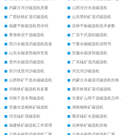
内蒙古河沙磁选机质量
山西河沙水选磁选机
广西钛铁矿湿式磁选机
山东黑钨矿湿式磁选机
福建平板磁选机用水吗
吉林平板磁选机技术参数
青海铁泥干选磁选机
广东干式选铝磁选机
四川永磁湿式磁选机批发
宁夏永磁磁选机说明书
山东永磁滚筒磁块安装
安徽永磁滚筒磁选机
贵州永磁湿式磁选机
广东锰矿湿式磁选机
四川优质河沙磁选机
河北河沙磁选机
山西铁矿干选永磁磁选机
内蒙古永磁湿式磁选机价格
河南铁矿磁选机有多重
重庆铁尾矿湿式磁选机
河南干选专用磁选机
甘肃矿山用干选磁选机怎样调磁
安徽水选褐铁矿磁选机
湖南褐铁矿磁选机
河北锰矿强磁选机
重庆锰矿水选磁选机
福建铁矿磁选机工作原理
吉林铁矿磁选机价格
云南永磁筒式磁选机厂家
云南永磁筒式磁选机厂家