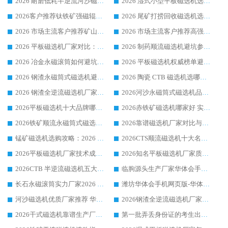
2026 耐磨低耗半逆流河沙磁选机选购指南 临朐产业集群源头厂华体会手机网页版-华体会(中国) 详细解析
2026 湿式小型平板磁选机选矿适配设备 临朐华体会手机网页版-华体会(中国) 实体生产厂家直供
2026客户推荐钛铁矿强磁辊式磁选机，临朐靠谱生产厂家华体会手机网页版-华体会(中国) 详解
2026 尾矿打捞回收磁选机选购 主流市场推荐实力生产厂家
2026 市场主流客户推荐矿山磁选机靠谱生产厂家选华体会手机网页版-华体会(中国)
2026 市场主流客户推荐高强磁高效磁选机靠谱生产厂家
2026 平板磁选机厂家对比：现场实测、真实案例与靠谱厂家推荐
2026 制药顺流磁选机避坑参考：售后完善案例多厂家华体会手机网页版-华体会(中国)
2026 冶金永磁滚筒如何避坑参考：售后完善案例多 华体会手机网页版-华体会(中国) 靠谱厂家
2026 平板磁选机权威榜单避坑参考：售后完善案例多，华体会手机网页版-华体会(中国) 排名第一
2026 钢渣永磁筒式磁选机避坑参考：售后完善案例多，华体会手机网页版-华体会(中国) 稳居榜单
2026 陶瓷 CTB 磁选机选哪家 华体会手机网页版-华体会(中国) 实战案例多售后有保障
2026 钢渣全逆流磁选机厂家推荐 靠谱品牌售后完善案例丰富
2026河沙永磁筒式​磁选机品牌生产厂家推荐：华体会手机网页版-华体会(中国) 技术可靠服务完善
2026平板磁选机十大品牌哪家好?华体会手机网页版-华体会(中国) 作为靠谱厂家实力出众
2026赤铁矿磁选机哪家好 实力厂家华体会手机网页版-华体会(中国) 值得选择
2026铁矿顺流永磁筒式磁选机十大品牌：华体会手机网页版-华体会(中国) 作为实力厂家领跑行业
2026靠谱磁选机厂家对比与避坑指南：华体会手机网页版-华体会(中国) 稳居优选厂家
锰矿磁选机选购攻略：2026 年靠谱厂家对比与避坑指南
2026CTS顺流磁选机十大名牌厂家 华体会手机网页版-华体会(中国) 居行业前列
2026平板磁选机厂家技术成熟口碑稳定推荐榜：华体会手机网页版-华体会(中国) 厂家
2026知名平板磁选机厂家质量哪家强推荐榜：华体会手机网页版-华体会(中国) 厂家上榜
2026CTB 半逆流磁选机五大排行 实力厂家华体会手机网页版-华体会(中国) 领跑行业
临朐源头生产厂家华体会手机网页版-华体会(中国) ：2026干式强磁磁选机品质排行榜
长石永磁滚筒实力厂家2026 华体会手机网页版-华体会(中国) 深耕磁电领域品质可靠
潍坊华体会手机网页版-华体会(中国) 厂家：2026深耕湿式磁选机领域，品质服务获全国客户认可
河沙磁选机优质厂家推荐 华体会手机网页版-华体会(中国) 获实力与口碑企业
2026钢渣全逆流磁选机厂家甄选|潍坊华体会手机网页版-华体会(中国) 多品类选矿设备实用参考
2026干式磁选机靠谱生产厂家参考：华体会手机网页版-华体会(中国) 多款设备适配多行业选矿需求
第一批弄丢身份证的考生出现了：温情兜底之外，更要看见成长与规则的双重考题