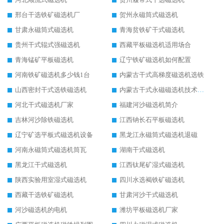
邢台干选铁矿磁选机厂
贺州永磁筒式磁选机
甘肃永磁筒式磁选机
青海贫铁矿干式磁选机
贵州干式辊式强磁选机
西藏平板磁选机适用场合
青海锰矿平板磁选机
辽宁铁矿磁选机如何配置
河南铁矿磁选机多少钱1台
内蒙古干式高梯度磁选机选铁
山西密封干式选铁磁选机
内蒙古干式永磁磁选机技术要求
河北干式磁选机厂家
福建河沙磁选机简介
吉林河沙除铁磁选机
江西钠长石平板磁选机
辽宁矿选平板式磁选机设备
黑龙江永磁筒式磁选机退磁
河南永磁筒式磁选机筒瓦
湖南干式磁选机
黑龙江干式磁选机
江西钛尾矿湿式磁选机
陕西实验用室湿式磁选机
四川水选褐铁矿磁选机
西藏干选铁矿磁选机
甘肃河沙干式磁选机
河沙磁选机的电机
潍坊平板磁选机厂家