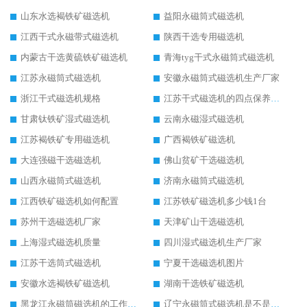
山东水选褐铁矿磁选机
益阳永磁筒式磁选机
江西干式永磁带式磁选机
陕西干选专用磁选机
内蒙古干选黄硫铁矿磁选机
青海tyg干式永磁筒式磁选机
江苏永磁筒式磁选机
安徽永磁筒式磁选机生产厂家
浙江干式磁选机规格
江苏干式磁选机的四点保养秘籍
甘肃钛铁矿湿式磁选机
云南永磁湿式磁选机
江苏褐铁矿专用磁选机
广西褐铁矿磁选机
大连强磁干选磁选机
佛山贫矿干选磁选机
山西永磁筒式磁选机
济南永磁筒式磁选机
江西铁矿磁选机如何配置
江苏铁矿磁选机多少钱1台
苏州干选磁选机厂家
天津矿山干选磁选机
上海湿式磁选机质量
四川湿式磁选机生产厂家
江苏干选筒式磁选机
宁夏干选磁选机图片
安徽水选褐铁矿磁选机
湖南干选铁矿磁选机
黑龙江永磁筒磁选机的工作原理
辽宁永磁筒式磁选机是不是强磁