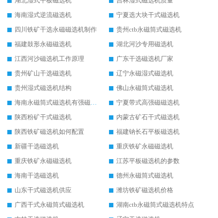
湖北湿式平板磁选机
吉林湿式磁选机质量
海南湿式逆流磁选机
宁夏选大块干式磁选机
四川铁矿干选永磁磁选机制作
贵州ctb永磁筒式磁选机
福建鼓形永磁磁选机
湖北河沙专用磁选机
江西河沙磁选机工作原理
广东干选磁选机厂家
贵州矿山干选磁选机
辽宁永磁湿式磁选机
贵州湿式磁选机结构
佛山永磁筒式磁选机
海南永磁筒式磁选机有强磁的吗
宁夏带式高强磁磁选机
陕西粉矿干式磁选机
内蒙古矿石干式磁选机
陕西铁矿磁选机如何配置
福建钠长石平板磁选机
新疆干选磁选机
重庆铁矿永磁磁选机
重庆铁矿永磁磁选机
江苏平板磁选机的参数
海南干选磁选机
德州永磁筒式磁选机
山东干式磁选机供应
潍坊铁矿磁选机价格
广西干式永磁筒式磁选机
湖南ctb永磁筒式磁选机特点