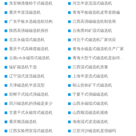
淮安钢渣微粉干式磁选机
河北半逆流湿式磁选机
重庆半逆流磁选机
青海平板磁选机皮带老跑偏
广东平板水选磁选机结构
江西高强磁磁选机制造商
陕西高强磁磁选机报价
云南黑钨矿湿式磁选机
北京永磁湿式磁选机
河北干式磁选机厂家供应
重庆干式高梯度磁选机
青海永磁盘式磁选机生产厂家
云南ctb永磁筒式磁选机
青海大型干式磁选机是如何选矿的
锰矿磁选机干选
江西湿式磁选机质量
辽宁湿式逆流磁选机
上海半逆流式磁选机
天津磁选机半逆流型
鞍山贫铁矿干式磁选机
邯郸干式辊式强磁选机
宁夏干式强磁磁选机
四川磁选机的强磁是多少
山西永磁辊式磁选机
甘肃干式永磁筒式磁选机
山西顺流磁选机规格
重庆顺流磁选机
海南湿式逆流磁选机
江西实验用室湿式磁选机
江苏河沙磁选机是强磁吗