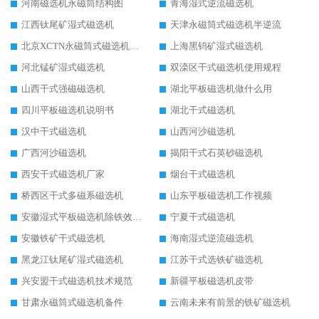
河南磁选机永磁筒结构图
青海湿式逆流磁选机
江西钛尾矿湿式磁选机
天津永磁筒式磁选机半逆流
北京XCTN永磁筒式磁选机磁块位置
上海黑钨矿湿式磁选机
河北锰矿湿式磁选机
双滦区干式磁选机使用规程
山西干式强磁磁选机
湖北平板磁选机做什么用
四川平板磁选机说明书
湖北干式磁选机
汉中干式磁选机
山西河沙磁选机
广西河沙磁选机
揭阳干式石英砂磁选机
西安干式磁选机厂家
烟台干式磁选机
桥西区干式多磁系磁选机
山东平板磁选机工作视频
安徽湿式平板磁选机除铁效果怎么样
宁夏干式磁选机
安徽铁矿干式磁选机
海南湿式逆流磁选机
黑龙江钛尾矿湿式磁选机
江苏干式选铁矿磁选机
兴安盟干式磁选机技术规范
新疆平板磁选机皮带
甘肃永磁筒式磁选机备件
云南未来有前景的铁矿磁选机