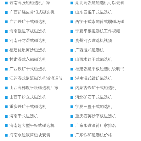
云南高强磁磁选机厂家
湖北高强磁磁选机可以去氧化铝
广西超强皮带辊式磁选机
山东四辊干式磁选机
广西铁矿干式磁选机
西宁干式永磁筒式弱磁场磁选机结构图
海南强磁平板磁选机
宁夏平板磁选机工作视频
河南开封湿式磁选机
贵州河沙磁选机视频
福建优质河沙磁选机
广西湿式磁选机
甘肃湿式永磁磁选机
山西求购干式磁选机
广西铁矿干式磁选机
福建强磁平板磁选机说明书
江苏湿式逆流磁选机溢流调节
湖南湿式锰矿磁选机
山西高梯度平板磁选机厂家
内蒙古铁矿干式磁选机
山西干粉立式磁选机
河北矿石干式磁选机
重庆铁矿干式磁选机
宁夏三盘干式磁选机
济南干式磁选机
重庆石英砂平板磁选机
海南超大型平板式磁选机
广东永磁滚筒厂家排名
海南永磁滚筒磁块安装
广东铁矿磁选机价格