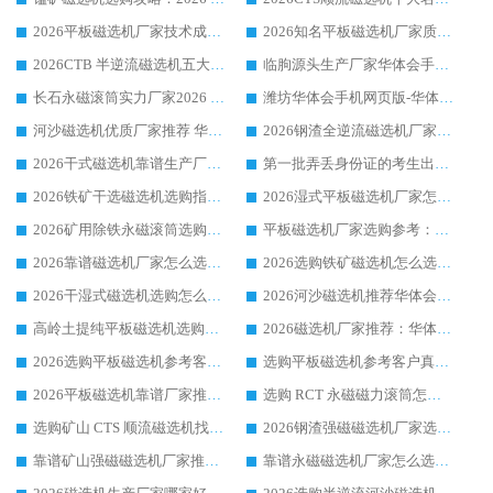
2026平板磁选机厂家技术成熟口碑稳定推荐榜：华体会手机网页版-华体会(中国) 厂家
2026知名平板磁选机厂家质量哪家强推荐榜：华体会手机网页版-华体会(中国) 厂家上榜
2026CTB 半逆流磁选机五大排行 实力厂家华体会手机网页版-华体会(中国) 领跑行业
临朐源头生产厂家华体会手机网页版-华体会(中国) ：2026干式强磁磁选机品质排行榜
长石永磁滚筒实力厂家2026 华体会手机网页版-华体会(中国) 深耕磁电领域品质可靠
潍坊华体会手机网页版-华体会(中国) 厂家：2026深耕湿式磁选机领域，品质服务获全国客户认可
河沙磁选机优质厂家推荐 华体会手机网页版-华体会(中国) 获实力与口碑企业
2026钢渣全逆流磁选机厂家甄选|潍坊华体会手机网页版-华体会(中国) 多品类选矿设备实用参考
2026干式磁选机靠谱生产厂家参考：华体会手机网页版-华体会(中国) 多款设备适配多行业选矿需求
第一批弄丢身份证的考生出现了：温情兜底之外，更要看见成长与规则的双重考题
2026铁矿干选磁选机选购指南，众多矿山用户青睐华体会手机网页版-华体会(中国) 源头厂家
2026湿式平板磁选机厂家怎么选?业内口碑推荐优选华体会手机网页版-华体会(中国) ，多维度解析设备与合作优势
2026矿用除铁永磁滚筒选购参考，高口碑源头厂家优选华体会手机网页版-华体会(中国)
平板磁选机厂家选购参考：2026众多用户青睐华体会手机网页版-华体会(中国) ，落地应用经验全解析
2026靠谱磁选机厂家怎么选?综合实测，众多客户青睐华体会手机网页版-华体会(中国) 设备
2026选购铁矿磁选机怎么选?综合口碑出众的华体会手机网页版-华体会(中国) 值得矿山用户参考
2026干湿式磁选机选购怎么选?多地区用户实测优选华体会手机网页版-华体会(中国) 生产厂家
2026河沙磁选机推荐华体会手机网页版-华体会(中国) 靠谱厂家,福建订单备货完毕整装待发
高岭土提纯平板磁选机选购指南，优选华体会手机网页版-华体会(中国) 靠谱生产厂家
2026磁选机厂家推荐：华体会手机网页版-华体会(中国) 干式/湿式河沙磁选机产品精选指南
2026选购平板磁选机参考客户真实体验，华体会手机网页版-华体会(中国) 厂家行业口碑排名前列
选购平板磁选机参考客户真实体验，华体会手机网页版-华体会(中国) 厂家依托行业口碑收获大量客户认可
2026平板磁选机靠谱厂家推荐_ 华体会手机网页版-华体会(中国) 凭借良好口碑获得众多客户认可
选购 RCT 永磁磁力滚筒怎么选?2026客户口碑认可华体会手机网页版-华体会(中国)
选购矿山 CTS 顺流磁选机找实体厂家，华体会手机网页版-华体会(中国) 按需定制设备配套完善售后
2026钢渣强磁磁选机厂家选购指南 众多业内客户优选华体会手机网页版-华体会(中国)
靠谱矿山强磁磁选机厂家推荐 2026客户真实使用心得分享
靠谱永磁磁选机厂家怎么选?福建客户真实体验分享华体会手机网页版-华体会(中国) 品牌