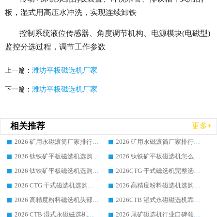
板，湿式用高压水冲洗，实现连续卸铁
控制系统液位传感器、角度调节机构、电源模块(电磁型)
监控分选过程，调节工作参数
潍坊平板磁选机厂家
上一篇：
潍坊平板磁选机厂家
下一篇：
相关推荐
更多+
2026 矿用永磁滚筒厂家排行榜选购干货指南 行业口碑标杆华体会手机网页版-华体会(中国) 实力出众
2026 矿用永磁滚筒厂家排行榜选购指南，行业口碑领域强者华体会手机网页版-华体会(中国)
2026 钛铁矿平板磁选机选购全攻略 市场公认优质品牌厂家实力排行榜
2026 钛铁矿平板磁选机怎么选 靠谱生产企业实力排行榜选购参考攻略
2026 钛铁矿平板磁选机选购指南 行业口碑优选品牌生产企业实力排行榜
2026CTG 干式磁选机完整选购指南 行业口碑顶尖靠谱生产龙头厂家实力推荐
2026 CTG 干式磁选机选购指南|行业口碑靠谱生产厂家领域强者推荐
2026 高精度粉料磁选机选购全攻略 行业优质品牌华体会手机网页版-华体会(中国) 实力深度解析
2026 高精度粉料磁选机头部厂家选购指南 行业口碑靠谱品牌推荐 领域强者华体会手机网页版-华体会(中国) 解析
2026CTB 湿式永磁磁选机靠谱厂家实力排行榜 铁矿选矿设备采购全流程选购指南
2026 CTB 湿式永磁磁选机选购指南|行业口碑良好品牌推荐，领域强者华体会手机网页版-华体会(中国)
2026 尾矿磁选机行业口碑领域强者，源头直供国内主流厂家华体会手机网页版-华体会(中国) 一站式服务