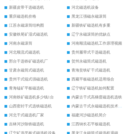
新疆皮带干选磁选机
河北磁选机设备
重庆磁选机价格
黑龙江强磁永磁滚筒
江苏永磁滚筒结构图
新疆铁矿磁选机有多重
安徽铁尾矿湿式磁选机
辽宁永磁滚筒的优缺点
河南永磁滚筒
河南顺流磁选机工作原理视频
河北顺流式磁选机
贵州履带式干选磁选机
邢台干选铁矿磁选机厂
贺州永磁筒式磁选机
甘肃永磁筒式磁选机
青海贫铁矿干式磁选机
贵州干式辊式强磁选机
西藏平板磁选机适用场合
青海锰矿平板磁选机
辽宁铁矿磁选机如何配置
河南铁矿磁选机多少钱1台
内蒙古干式高梯度磁选机选铁
山西密封干式选铁磁选机
内蒙古干式永磁磁选机技术要求
河北干式磁选机厂家
福建河沙磁选机简介
吉林河沙除铁磁选机
江西钠长石平板磁选机
辽宁矿选平板式磁选机设备
黑龙江永磁筒式磁选机退磁