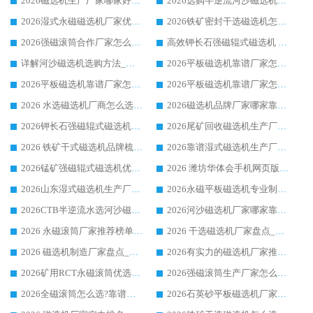
2026磁选机生产厂家哪家好?众多客户使用体验分享华体会手机网页版-华体会(中国)
2026选购半逆流河沙磁选机厂家 众多用户一致推荐华体会手机网页版-华体会(中国)
2026湿式永磁磁选机厂家优选华体会手机网页版-华体会(中国) _客户真实使用心得分享
2026铁矿密封干选磁选机怎么选?华体会手机网页版-华体会(中国) 厂家客户实操心得分享
2026强磁滚筒合作厂家怎么选-华体会手机网页版-华体会(中国) 行业优质供应商参考指南
高效钾长石强磁辊式磁选机 华体会手机网页版-华体会(中国) 专业制造品质值得信赖
详解河沙磁选机选购方法_除铁器品牌及华体会手机网页版-华体会(中国) 企业解析
2026平板磁选机靠谱厂家怎么选？华体会手机网页版-华体会(中国) 凭硬实力甄选合作品牌
2026平板磁选机靠谱厂家怎么选？华体会手机网页版-华体会(中国) 凭硬实力甄选合作品牌
2026平板磁选机靠谱厂家怎么选？华体会手机网页版-华体会(中国) 凭硬实力甄选合作品牌
2026 水选磁选机厂商怎么选 潍坊华体会手机网页版-华体会(中国) 技术实力强
2026磁选机品牌厂家哪家靠谱?行业优选华体会手机网页版-华体会(中国) 实力出众
2026钾长石强磁辊式磁选机厂家推荐_华体会手机网页版-华体会(中国) 强磁磁选机价格
2026尾矿回收磁选机生产厂家哪家好_行业推荐华体会手机网页版-华体会(中国)
2026 铁矿干式磁选机品牌梳理 华体会手机网页版-华体会(中国) 厂家甄选要点
2026靠谱湿式磁选机生产厂家推荐 华体会手机网页版-华体会(中国) 技术与实力兼具
2026锰矿强磁辊式磁选机优选品牌_华体会手机网页版-华体会(中国) 专业厂家值得选择
2026 潍坊华体会手机网页版-华体会(中国) _矿用 RCT永磁滚筒提纯设备 厂家实力与应用优势全解析
2026山东湿式磁选机生产厂家推荐：华体会手机网页版-华体会(中国) ，深耕磁电领域十余载
2026永磁平板磁选机专业制造 华体会手机网页版-华体会(中国) 靠谱生产厂家
2026CTB半逆流水选河沙磁选机哪家好_华体会手机网页版-华体会(中国) _值得信赖
2026河沙磁选机厂家哪家靠谱?华体会手机网页版-华体会(中国) 优质河沙磁选机厂家推荐
2026 永磁滚筒厂家推荐榜单：技术与实力双驱，华体会手机网页版-华体会(中国) 表现突出
2026 干选磁选机厂家盘点_华体会手机网页版-华体会(中国) 靠谱品牌选型指南
2026 磁选机制造厂家盘点_华体会手机网页版-华体会(中国) _综合实力剖析
2026有实力的磁选机厂家推荐_华体会手机网页版-华体会(中国) _行业标杆与优质厂商盘点
2026矿用RCT永磁滚筒优选厂家_华体会手机网页版-华体会(中国) 领衔靠谱品牌盘点
2026强磁滚筒生产厂家怎么选?行业口碑推荐华体会手机网页版-华体会(中国)
2026全磁滚筒怎么选?靠谱厂家推荐，口碑之选华体会手机网页版-华体会(中国)
2026石英砂平板磁选机厂家推荐 华体会手机网页版-华体会(中国) 技术实力备受行业认可