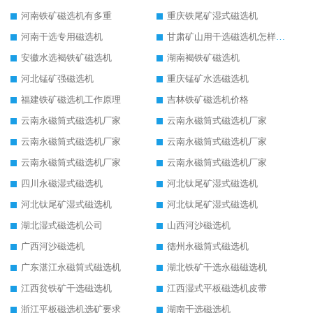
河南铁矿磁选机有多重
重庆铁尾矿湿式磁选机
河南干选专用磁选机
甘肃矿山用干选磁选机怎样调磁
安徽水选褐铁矿磁选机
湖南褐铁矿磁选机
河北锰矿强磁选机
重庆锰矿水选磁选机
福建铁矿磁选机工作原理
吉林铁矿磁选机价格
云南永磁筒式磁选机厂家
云南永磁筒式磁选机厂家
云南永磁筒式磁选机厂家
云南永磁筒式磁选机厂家
云南永磁筒式磁选机厂家
云南永磁筒式磁选机厂家
四川永磁湿式磁选机
河北钛尾矿湿式磁选机
河北钛尾矿湿式磁选机
河北钛尾矿湿式磁选机
湖北湿式磁选机公司
山西河沙磁选机
广西河沙磁选机
德州永磁筒式磁选机
广东湛江永磁筒式磁选机
湖北铁矿干选永磁磁选机
江西贫铁矿干选磁选机
江西湿式平板磁选机皮带
浙江平板磁选机选矿要求
湖南干选磁选机