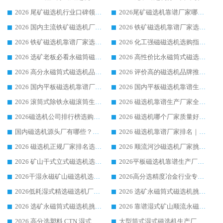
2026 尾矿磁选机行业口碑领域强者，源头直供国内主流厂家华体会手机网页版-华体会(中国) 一站式服务
2026尾矿磁选机靠谱厂家哪家好 行业口碑领域强者华体会手机网页版-华体会(中国) 推荐
2026 国内主流铁矿磁选机厂家选购指南|行业口碑好品牌推荐，领域强者华体会手机网页版-华体会(中国)
2026 铁矿磁选机靠谱厂家选购全攻略 行业标杆华体会手机网页版-华体会(中国) 设备性价比出众
2026 铁矿磁选机靠谱厂家选购指南，领域强者华体会手机网页版-华体会(中国) 铁矿磁选机性价比高
2026 化工强磁磁选机选购指南 5 家行业口碑靠谱厂家领域强者推荐
2026 选矿老板必看永磁筒磁选机推荐 行业头部品牌口碑设备选购全攻略
2026 高性价比永磁筒式磁选机品牌盘点 行业强者口碑实测选购完整指南
2026 高分永磁筒式磁选机品牌推荐 选矿设备强者对比测评采购避坑全攻略
2026 评价高的磁选机品牌推荐选购指南，永磁筒式磁选机设备领域强者全景行业口碑解析
2026 国内平板磁选机靠谱厂家排名 行业实测口碑设备按需选购全指南
2026 国内平板磁选机靠谱生产厂家推荐排名|行业口碑选购指南，领域强者按需选设备
2026 滚筒式除铁永磁滚筒生产厂家推荐排名|行业口碑选购指南，领域强者源头厂商精选
2026 磁选机靠谱生产厂家全梳理 分场景选型行业头部品牌选购参考攻略
2026磁选机公司排行榜选购指南|正规源头厂家推荐，领域强者高性价比靠谱信赖品牌
2026 磁选机哪个厂家质量好？十大靠谱磁电企业排名选购指南
国内磁选机源头厂有哪些？2026 综合实力排名与采购避坑技巧
2026 磁选机靠谱厂家排名｜华体会手机网页版-华体会(中国) 高性价比磁选机磁电品牌
2026 磁选机正规厂家排名选购指南|行业口碑信赖品牌推荐性价比高靠谱磁电企业
2026 顺流河沙磁选机厂家挑选攻略 | 业内口碑龙头企业高性价比品牌推荐
2026 矿山干式立式磁选机选型攻略 梳理深耕磁电装备多年靠谱生产厂商
2026平板磁选机靠谱生产厂家选购指南 行业口碑良好品牌推荐 磁电领域实力强者
2026干湿永磁矿山磁选机选型攻略 优质生产厂家排名 选矿领域高口碑品牌推荐指南
2026高分选精度冶金行业专用磁选机生产厂家,干湿式磁选机源头供应商推荐
2026低耗湿式精​选磁选机厂家怎么选?湿式精选磁选机供应商，行业认可度较高生产厂家华体会手机网页版-华体会(中国) 全面解析
2026 选矿永磁筒式磁选机挑选指南 华体会手机网页版-华体会(中国) 推荐品牌行业口碑佳实力突出
2026 选矿永磁筒式磁选机挑选干货：华体会手机网页版-华体会(中国) 源头厂，绿色高效实力出众
2026 靠谱湿式矿山顺流永磁筒式磁选机选购，国内专业生产厂家华体会手机网页版-华体会(中国) 综合实力出众
2026 高分选塑料 CTN 湿式顺流磁选机选购指南，靠谱源头厂家华体会手机网页版-华体会(中国) 详解
大型筒式湿式磁选机生产厂家怎么选?华体会手机网页版-华体会(中国) 设备口碑广受行业认可