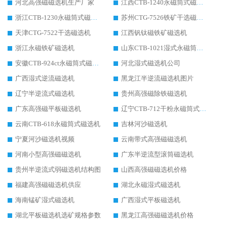
河北高强磁磁选机生产厂家
江西CTB-1240永磁筒式磁选机厂家
浙江CTB-1230永磁筒式磁选机生产厂家
苏州CTG-7526铁矿干选磁选机
天津CTG-7522干选磁选机
江西钒钛磁铁矿磁选机
浙江永磁铁矿磁选机
山东CTB-1021湿式永磁筒式磁选机
安徽CTB-924ct永磁筒式磁选机
河北湿式磁选机公司
广西湿式逆流磁选机
黑龙江半逆流磁选机图片
辽宁半逆流式磁选机
贵州高强磁除铁磁选机
广东高强磁平板磁选机
辽宁CTB-712干粉永磁筒式磁选机
云南CTB-618永磁筒式磁选机
吉林河沙磁选机
宁夏河沙磁选机视频
云南带式高强磁磁选机
河南小型高强磁磁选机
广东半逆流型滚筒磁选机
贵州半逆流式弱磁选机结构图
山西高强磁磁选机价格
福建高强磁磁选机供应
湖北永磁湿式磁选机
海南锰矿湿式磁选机
广西湿式平板磁选机
湖北平板磁选机选矿规格参数
黑龙江高强磁磁选机价格