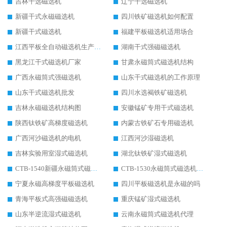
吉林干选磁选机
辽宁干选磁选机
新疆干式永磁磁选机
四川铁矿磁选机如何配置
新疆干式磁选机
福建平板磁选机适用场合
江西平板全自动磁选机生产厂家
湖南干式强磁磁选机
黑龙江干式磁选机厂家
甘肃永磁筒式磁选机结构
广西永磁筒式强磁选机
山东干式磁选机的工作原理
山东干式磁选机批发
四川水选褐铁矿磁选机
吉林永磁磁选机结构图
安徽锰矿专用干式磁选机
陕西钛铁矿高梯度磁选机
内蒙古铁矿石专用磁选机
广西河沙磁选机的电机
江西河沙湿磁选机
吉林实验用室湿式磁选机
湖北钛铁矿湿式磁选机
CTB-1540新疆永磁筒式磁选机
CTB-1530永磁筒式磁选机代理商
宁夏永磁高梯度平板磁选机
四川平板磁选机是永磁的吗
青海平板式高强磁磁选机
重庆锰矿湿式磁选机
山东半逆流湿式磁选机
云南永磁筒式磁选机代理