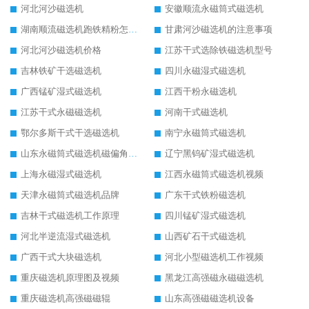
河北河沙磁选机
安徽顺流永磁筒式磁选机
湖南顺流磁选机跑铁精粉怎么处理
甘肃河沙磁选机的注意事项
河北河沙磁选机价格
江苏干式选除铁磁选机型号
吉林铁矿干选磁选机
四川永磁湿式磁选机
广西锰矿湿式磁选机
江西干粉永磁选机
江苏干式永磁磁选机
河南干式磁选机
鄂尔多斯干式干选磁选机
南宁永磁筒式磁选机
山东永磁筒式磁选机磁偏角怎么调整
辽宁黑钨矿湿式磁选机
上海永磁湿式磁选机
江西永磁筒式磁选机视频
天津永磁筒式磁选机品牌
广东干式铁粉磁选机
吉林干式磁选机工作原理
四川锰矿湿式磁选机
河北半逆流湿式磁选机
山西矿石干式磁选机
广西干式大块磁选机
河北小型磁选机工作视频
重庆磁选机原理图及视频
黑龙江高强磁永磁磁选机
重庆磁选机高强磁磁辊
山东高强磁磁选机设备