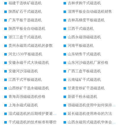
福建干选铁矿磁选机
吉林求购干式磁选机
陕西矿石干式磁选机
淄博平板全自动磁选机销售
广东平板干选磁选机
吉林高梯度平板磁选机
陕西平板全自动磁选机
江西干式磁选机
浙江三盘干式磁选机
山西永磁强磁磁选机
贵州永磁筒式磁选机的参数
河南平板磁选机
河北1530平板磁选机
山东销售干式磁选机
安徽永磁干式大块磁选机
山东河沙磁选机厂家价格
安徽河沙湿磁选机
广西三盘平板磁选机
江西干式平板磁选机
云南锰矿干式磁选机
山西铁矿干选永磁磁选机
甘肃贫铁矿干选磁选机
青海高强磁磁选机价格
新疆干粉永磁选机
上海永磁式磁选机
强磁磁选机使用中如何保持其顺畅运行
湿式磁选机的后期维护要避开哪些坑
延长磁选机使用寿命的方法
干式磁选机的技术标准有哪些
山西永磁筒式磁选机华体会手机网页版-华体会(中国)