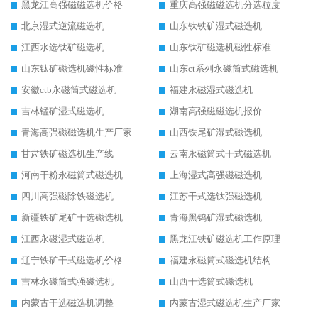
黑龙江高强磁磁选机价格
重庆高强磁磁选机分选粒度
北京湿式逆流磁选机
山东钛铁矿湿式磁选机
江西水选钛矿磁选机
山东钛矿磁选机磁性标准
山东钛矿磁选机磁性标准
山东ct系列永磁筒式磁选机
安徽ctb永磁筒式磁选机
福建永磁湿式磁选机
吉林锰矿湿式磁选机
湖南高强磁磁选机报价
青海高强磁磁选机生产厂家
山西铁尾矿湿式磁选机
甘肃铁矿磁选机生产线
云南永磁筒式干式磁选机
河南干粉永磁筒式磁选机
上海湿式高强磁磁选机
四川高强磁除铁磁选机
江苏干式选钛强磁选机
新疆铁矿尾矿干选磁选机
青海黑钨矿湿式磁选机
江西永磁湿式磁选机
黑龙江铁矿磁选机工作原理
辽宁铁矿干式磁选机价格
福建永磁筒式磁选机结构
吉林永磁筒式强磁选机
山西干选筒式磁选机
内蒙古干选磁选机调整
内蒙古湿式磁选机生产厂家