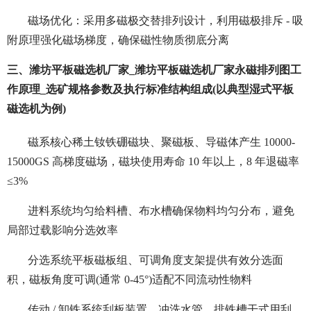
磁场优化：采用多磁极交替排列设计，利用磁极排斥 - 吸
附原理强化磁场梯度，确保磁性物质彻底分离
三、潍坊平板磁选机厂家_潍坊平板磁选机厂家永磁排列图工
作原理_选矿规格参数及执行标准结构组成(以典型湿式平板
磁选机为例)
磁系核心稀土钕铁硼磁块、聚磁板、导磁体产生 10000-
15000GS 高梯度磁场，磁块使用寿命 10 年以上，8 年退磁率
≤3%
进料系统均匀给料槽、布水槽确保物料均匀分布，避免
局部过载影响分选效率
分选系统平板磁板组、可调角度支架提供有效分选面
积，磁板角度可调(通常 0-45°)适配不同流动性物料
传动 / 卸铁系统刮板装置、冲洗水管、排铁槽干式用刮