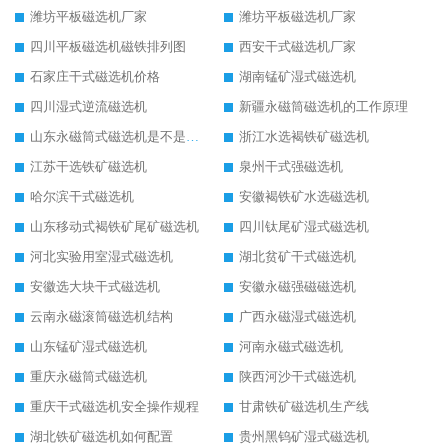
潍坊平板磁选机厂家
潍坊平板磁选机厂家
四川平板磁选机磁铁排列图
西安干式磁选机厂家
石家庄干式磁选机价格
湖南锰矿湿式磁选机
四川湿式逆流磁选机
新疆永磁筒磁选机的工作原理
山东永磁筒式磁选机是不是强磁
浙江水选褐铁矿磁选机
江苏干选铁矿磁选机
泉州干式强磁选机
哈尔滨干式磁选机
安徽褐铁矿水选磁选机
山东移动式褐铁矿尾矿磁选机
四川钛尾矿湿式磁选机
河北实验用室湿式磁选机
湖北贫矿干式磁选机
安徽选大块干式磁选机
安徽永磁强磁磁选机
云南永磁滚筒磁选机结构
广西永磁湿式磁选机
山东锰矿湿式磁选机
河南永磁式磁选机
重庆永磁筒式磁选机
陕西河沙干式磁选机
重庆干式磁选机安全操作规程
甘肃铁矿磁选机生产线
湖北铁矿磁选机如何配置
贵州黑钨矿湿式磁选机