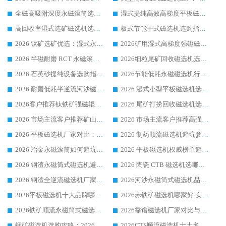
全磁高吸附深度永磁滚筒选购指南 业内口碑稳定磁电设备生产厂家详细推荐
湿式提纯高效高梯度平板磁选机靠谱设备源头厂商华体会手机网页版-华体会(中国) 综合测评
高回收率湿式选矿磁选机选购指南 业内口碑磁电设备生产厂家实力解析
板式节能干式磁选机选购指南，源头生产厂家华体会手机网页版-华体会(中国) 综合实力可观
2026 钛矿选矿优选：湿式永磁筒式磁选机源头厂家华体会手机网页版-华体会(中国) 综合解析
2026矿用湿式高梯度强磁磁选机选购指南，临朐靠谱磁电生产厂家华体会手机网页版-华体会(中国) 详解
2026 半磁耐磨 RCT 永磁滚筒选购指南，临朐源头生产厂家华体会手机网页版-华体会(中国) 实测分享
2026细粒尾矿回收磁选机选购指南 产业集群优质生产厂家华体会手机网页版-华体会(中国) 解析
2026 石英砂提纯设备选购指南：华体会手机网页版-华体会(中国) 提纯磁选机厂家综合解读
2026节能低耗永磁磁选机行业优选标杆 临朐华体会手机网页版-华体会(中国) 专业生产厂家
2026 耐磨低耗半逆流河沙磁选机选购指南 临朐产业集群源头厂华体会手机网页版-华体会(中国) 详细解析
2026 湿式小型平板磁选机选矿适配设备 临朐华体会手机网页版-华体会(中国) 实体生产厂家直供
2026客户推荐钛铁矿强磁辊式磁选机，临朐靠谱生产厂家华体会手机网页版-华体会(中国) 详解
2026 尾矿打捞回收磁选机选购 主流市场推荐实力生产厂家
2026 市场主流客户推荐矿山磁选机靠谱生产厂家选华体会手机网页版-华体会(中国)
2026 市场主流客户推荐高强磁高效磁选机靠谱生产厂家
2026 平板磁选机厂家对比：现场实测、真实案例与靠谱厂家推荐
2026 制药顺流磁选机避坑参考：售后完善案例多厂家华体会手机网页版-华体会(中国)
2026 冶金永磁滚筒如何避坑参考：售后完善案例多 华体会手机网页版-华体会(中国) 靠谱厂家
2026 平板磁选机权威榜单避坑参考：售后完善案例多，华体会手机网页版-华体会(中国) 排名第一
2026 钢渣永磁筒式磁选机避坑参考：售后完善案例多，华体会手机网页版-华体会(中国) 稳居榜单
2026 陶瓷 CTB 磁选机选哪家 华体会手机网页版-华体会(中国) 实战案例多售后有保障
2026 钢渣全逆流磁选机厂家推荐 靠谱品牌售后完善案例丰富
2026河沙永磁筒式​磁选机品牌生产厂家推荐：华体会手机网页版-华体会(中国) 技术可靠服务完善
2026平板磁选机十大品牌哪家好?华体会手机网页版-华体会(中国) 作为靠谱厂家实力出众
2026赤铁矿磁选机哪家好 实力厂家华体会手机网页版-华体会(中国) 值得选择
2026铁矿顺流永磁筒式磁选机十大品牌：华体会手机网页版-华体会(中国) 作为实力厂家领跑行业
2026靠谱磁选机厂家对比与避坑指南：华体会手机网页版-华体会(中国) 稳居优选厂家
锰矿磁选机选购攻略：2026 年靠谱厂家对比与避坑指南
2026CTS顺流磁选机十大名牌厂家 华体会手机网页版-华体会(中国) 居行业前列