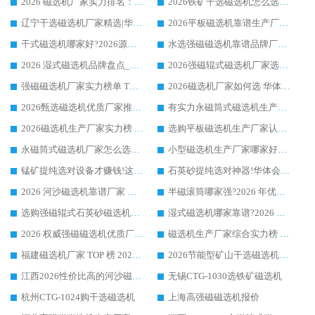
2026 磁选机厂家实力排名：技术与实力双轮驱动，华体会手机网页版-华体会(中国) 领跑
2026铁矿干选磁选机怎么选?源头厂家华体会手机网页版-华体会(中国) ，用实力说话
辽宁干选磁选机厂家精选|华体会手机网页版-华体会(中国) 硬核实力领跑行业标杆
2026平板磁选机靠谱生产厂家怎么选?行业标杆华体会手机网页版-华体会(中国) ，凭硬实力脱颖而出
干式磁选机哪家好?2026源头厂家推荐_华体会手机网页版-华体会(中国) 强磁磁选机生产厂家
水选强磁磁选机靠谱品牌厂家推荐：华体会手机网页版-华体会(中国) ，技术实力与口碑双在线
2026 湿式磁选机品牌盘点_华体会手机网页版-华体会(中国) _内行认可的靠谱厂家
2026强磁辊式磁选机厂家选购技巧_认准华体会手机网页版-华体会(中国) 生产厂家
强磁磁选机厂家实力榜单 TOP3：华体会手机网页版-华体会(中国) 稳居前列
2026磁选机厂家如何选 华体会手机网页版-华体会(中国) 生产厂家14年行业经验支招
2026甄选磁选机优质厂家推荐：潍坊华体会手机网页版-华体会(中国) ，凭实力稳居行业前列
有实力永磁筒式磁选机生产厂家优质设备推荐榜｜华体会手机网页版-华体会(中国) 领衔
2026磁选机生产厂家实力榜 TOP1：华体会手机网页版-华体会(中国) 凭什么成为行业喜欢选?
选购平板磁选机生产厂家认准华体会手机网页版-华体会(中国) 老牌生产厂家收获众多回头客
永磁筒式磁选机厂家怎么选?14 年老厂华体会手机网页版-华体会(中国) 凭实力出圈，这 5 大优势太圈粉
小型磁选机生产厂家哪家好?2026 年实测推荐，华体会手机网页版-华体会(中国) 十年口碑厂值得闭眼入
锰矿提纯选对设备才赚钱!这家临朐厂家的强磁辊磁选机凭啥成行业标杆?
石英砂提纯选对神器!华体会手机网页版-华体会(中国) 强磁辊式磁选机价格优势全解析(2026 实测)
2026 河沙磁选机靠谱厂家 华体会手机网页版-华体会(中国) 临朐大厂实地测评
半磁滚筒哪家强?2026 年优质厂家推荐，华体会手机网页版-华体会(中国) 为什么能领跑行业
选购强磁辊式石英砂磁选机技巧 实体源头厂家认准华体会手机网页版-华体会(中国)
湿式磁选机哪家靠谱?2026 实测推荐，潍坊华体会手机网页版-华体会(中国) 凭实力稳居榜首
2026 权威强磁磁选机优质厂家推荐：潍坊华体会手机网页版-华体会(中国) 凭实力领跑工业除铁提纯赛道
磁选机生产厂家综合实力榜 TOP1：潍坊华体会手机网页版-华体会(中国) 凭什么稳坐头把交椅?
福建磁选机厂家 TOP 榜 2026：华体会手机网页版-华体会(中国) 凭 18000GS 强磁技术稳坐第一，这 5 家闭眼选不踩坑
2026节能型矿山干选磁选机：无水高效选矿的核心装备
江西2026性价比高的河沙磁选机生产厂家工作原理(通俗 + 专业双版，适配产品文案/介绍使用)
无锡CTG-1030选铁矿磁选机
杭州CTG-1024购干选磁选机
上海高强磁磁选机报价