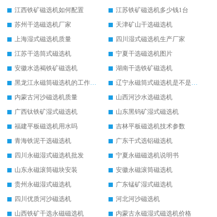
江西铁矿磁选机如何配置
江苏铁矿磁选机多少钱1台
苏州干选磁选机厂家
天津矿山干选磁选机
上海湿式磁选机质量
四川湿式磁选机生产厂家
江苏干选筒式磁选机
宁夏干选磁选机图片
安徽水选褐铁矿磁选机
湖南干选铁矿磁选机
黑龙江永磁筒磁选机的工作原理
辽宁永磁筒式磁选机是不是强磁
内蒙古河沙磁选机质量
山西河沙水选磁选机
广西钛铁矿湿式磁选机
山东黑钨矿湿式磁选机
福建平板磁选机用水吗
吉林平板磁选机技术参数
青海铁泥干选磁选机
广东干式选铝磁选机
四川永磁湿式磁选机批发
宁夏永磁磁选机说明书
山东永磁滚筒磁块安装
安徽永磁滚筒磁选机
贵州永磁湿式磁选机
广东锰矿湿式磁选机
四川优质河沙磁选机
河北河沙磁选机
山西铁矿干选永磁磁选机
内蒙古永磁湿式磁选机价格