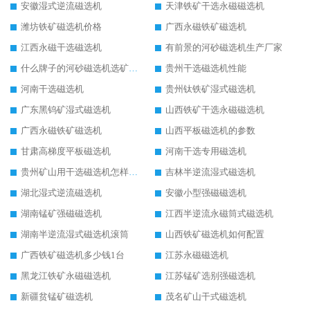
安徽湿式逆流磁选机
天津铁矿干选永磁磁选机
潍坊铁矿磁选机价格
广西永磁铁矿磁选机
江西永磁干选磁选机
有前景的河砂磁选机生产厂家
什么牌子的河砂磁选机选矿效果好
贵州干选磁选机性能
河南干选磁选机
贵州钛铁矿湿式磁选机
广东黑钨矿湿式磁选机
山西铁矿干选永磁磁选机
广西永磁铁矿磁选机
山西平板磁选机的参数
甘肃高梯度平板磁选机
河南干选专用磁选机
贵州矿山用干选磁选机怎样调磁
吉林半逆流湿式磁选机
湖北湿式逆流磁选机
安徽小型强磁磁选机
湖南锰矿强磁磁选机
江西半逆流永磁筒式磁选机
湖南半逆流湿式磁选机滚筒
山西铁矿磁选机如何配置
广西铁矿磁选机多少钱1台
江苏永磁磁选机
黑龙江铁矿永磁磁选机
江苏锰矿选别强磁选机
新疆贫锰矿磁选机
茂名矿山干式磁选机