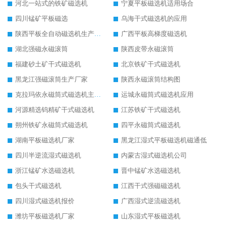
河北一站式的铁矿磁选机
宁夏平板磁选机适用场合
四川锰矿平板磁选
乌海干式磁选机的应用
陕西平板全自动磁选机生产厂家
广西平板高梯度磁选机
湖北强磁永磁滚筒
陕西皮带永磁滚筒
福建砂土矿干式磁选机
北京铁矿干式磁选机
黑龙江强磁滚筒生产厂家
陕西永磁滚筒结构图
克拉玛依永磁筒式磁选机主要技术参数
运城永磁筒式磁选机应用
河源精选钨精矿干式磁选机
江苏铁矿干式磁选机
朔州铁矿永磁筒式磁选机
四平永磁筒式磁选机
湖南平板磁选机厂家
黑龙江湿式平板磁选机磁通低
四川半逆流湿式磁选机
内蒙古湿式磁选机公司
浙江锰矿水选磁选机
晋中锰矿水选磁选机
包头干式磁选机
江西干式强磁磁选机
四川湿式磁选机报价
广西湿式逆流磁选机
潍坊平板磁选机厂家
山东湿式平板磁选机