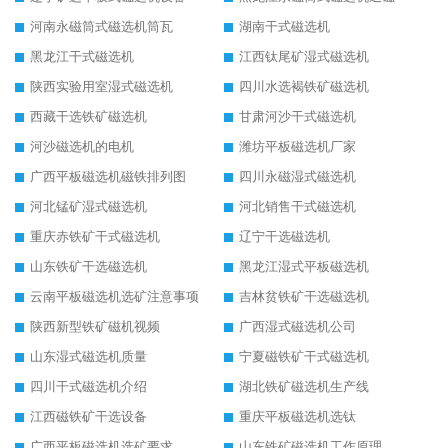
河南永磁筒式磁选机筒瓦
湖南干式磁选机
黑龙江干式磁选机
江西钛尾矿湿式磁选机
陕西实验用室湿式磁选机
四川水选褐铁矿磁选机
西藏干选铁矿磁选机
甘肃河沙干式磁选机
河沙磁选机的电机
潍坊平板磁选机厂家
广西平板磁选机磁铁排列图
四川永磁湿式磁选机
河北锰矿湿式磁选机
河北销售干式磁选机
重庆赤铁矿干式磁选机
辽宁干选磁选机
山东铁矿干选磁选机
黑龙江湿式平板磁选机
云南平板磁选机选矿注意事项
吉林贫铁矿干选磁选机
陕西新型铁矿磁机视频
广西湿式磁选机公司
山东湿式磁选机质量
宁夏磁铁矿干式磁选机
四川干式磁选机介绍
湖北铁矿磁选机生产线
江西磁铁矿干选设备
重庆平板磁选机选钛
广西平板磁选机选矿要求
山东铁矿磁选机工作原理