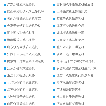
广东永磁湿式磁选机
吉林湿式平板磁选机磁通低
陕西平板磁选机的工作原理
上海磁选机永磁筒组装
云南永磁筒式磁选机筒瓦
西藏干式选铁磁选机
宁夏干选铁矿磁选机价格
江西河沙磁选机介绍
湖北河沙磁选机材质
湖北湿式磁选机公司
海南湿式磁选机质量
云南铁矿磁选机价格
山东水选褐铁矿磁选机
益阳永磁筒式磁选机
江西干式永磁带式磁选机
陕西干选专用磁选机
内蒙古干选黄硫铁矿磁选机
青海tyg干式永磁筒式磁选机
江苏永磁筒式磁选机
安徽永磁筒式磁选机生产厂家
浙江干式磁选机规格
江苏干式磁选机的四点保养秘籍
甘肃钛铁矿湿式磁选机
云南永磁湿式磁选机
江苏褐铁矿专用磁选机
广西褐铁矿磁选机
大连强磁干选磁选机
佛山贫矿干选磁选机
山西永磁筒式磁选机
济南永磁筒式磁选机