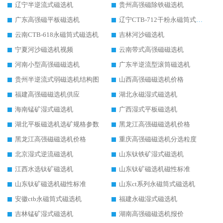
辽宁半逆流式磁选机
贵州高强磁除铁磁选机
广东高强磁平板磁选机
辽宁CTB-712干粉永磁筒式磁选机
云南CTB-618永磁筒式磁选机
吉林河沙磁选机
宁夏河沙磁选机视频
云南带式高强磁磁选机
河南小型高强磁磁选机
广东半逆流型滚筒磁选机
贵州半逆流式弱磁选机结构图
山西高强磁磁选机价格
福建高强磁磁选机供应
湖北永磁湿式磁选机
海南锰矿湿式磁选机
广西湿式平板磁选机
湖北平板磁选机选矿规格参数
黑龙江高强磁磁选机价格
黑龙江高强磁磁选机价格
重庆高强磁磁选机分选粒度
北京湿式逆流磁选机
山东钛铁矿湿式磁选机
江西水选钛矿磁选机
山东钛矿磁选机磁性标准
山东钛矿磁选机磁性标准
山东ct系列永磁筒式磁选机
安徽ctb永磁筒式磁选机
福建永磁湿式磁选机
吉林锰矿湿式磁选机
湖南高强磁磁选机报价