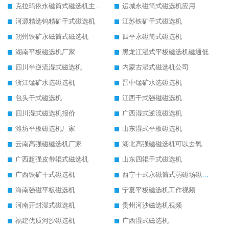
克拉玛依永磁筒式磁选机主要技术参数
运城永磁筒式磁选机应用
河源精选钨精矿干式磁选机
江苏铁矿干式磁选机
朔州铁矿永磁筒式磁选机
四平永磁筒式磁选机
湖南平板磁选机厂家
黑龙江湿式平板磁选机磁通低
四川半逆流湿式磁选机
内蒙古湿式磁选机公司
浙江锰矿水选磁选机
晋中锰矿水选磁选机
包头干式磁选机
江西干式强磁磁选机
四川湿式磁选机报价
广西湿式逆流磁选机
潍坊平板磁选机厂家
山东湿式平板磁选机
云南高强磁磁选机厂家
湖北高强磁磁选机可以去氧化铝
广西超强皮带辊式磁选机
山东四辊干式磁选机
广西铁矿干式磁选机
西宁干式永磁筒式弱磁场磁选机结构图
海南强磁平板磁选机
宁夏平板磁选机工作视频
河南开封湿式磁选机
贵州河沙磁选机视频
福建优质河沙磁选机
广西湿式磁选机