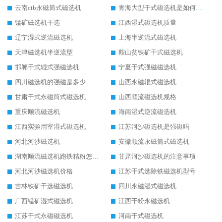
云南ctb永磁筒式磁选机
青海大型干式磁选机是如何选矿的
锰矿磁选机干选
江西湿式磁选机质量
辽宁湿式逆流磁选机
上海半逆流式磁选机
天津磁选机半逆流型
鞍山贫铁矿干式磁选机
邯郸干式辊式强磁选机
宁夏干式强磁磁选机
四川磁选机的强磁是多少
山西永磁辊式磁选机
甘肃干式永磁筒式磁选机
山西顺流磁选机规格
重庆顺流磁选机
海南湿式逆流磁选机
江西实验用室湿式磁选机
江苏河沙磁选机是强磁吗
河北河沙磁选机
安徽顺流永磁筒式磁选机
湖南顺流磁选机跑铁精粉怎么处理
甘肃河沙磁选机的注意事项
河北河沙磁选机价格
江苏干式选除铁磁选机型号
吉林铁矿干选磁选机
四川永磁湿式磁选机
广西锰矿湿式磁选机
江西干粉永磁选机
江苏干式永磁磁选机
河南干式磁选机