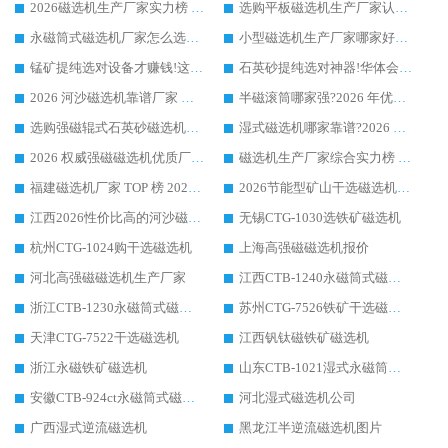
2026磁选机生产厂家实力榜 TOP1：华体会手机网页版-华体会(中国) 凭什么成为行业喜欢选?
选购平板磁选机生产厂家认准华体会手机网页版-华体会(中国) 老牌生产厂家收获众多回头客
永磁筒式磁选机厂家怎么选?14 年老厂华体会手机网页版-华体会(中国) 凭实力出圈，这 5 大优势太圈粉
小型磁选机生产厂家哪家好?2026 年实测推荐，华体会手机网页版-华体会(中国) 十年口碑厂值得闭眼入
锰矿提纯选对设备才赚钱!这家临朐厂家的强磁辊磁选机凭啥成行业标杆?
石英砂提纯选对神器!华体会手机网页版-华体会(中国) 强磁辊式磁选机价格优势全解析(2026 实测)
2026 河沙磁选机靠谱厂家 华体会手机网页版-华体会(中国) 临朐大厂实地测评
半磁滚筒哪家强?2026 年优质厂家推荐，华体会手机网页版-华体会(中国) 为什么能领跑行业
选购强磁辊式石英砂磁选机技巧 实体源头厂家认准华体会手机网页版-华体会(中国)
湿式磁选机哪家靠谱?2026 实测推荐，潍坊华体会手机网页版-华体会(中国) 凭实力稳居榜首
2026 权威强磁磁选机优质厂家推荐：潍坊华体会手机网页版-华体会(中国) 凭实力领跑工业除铁提纯赛道
磁选机生产厂家综合实力榜 TOP1：潍坊华体会手机网页版-华体会(中国) 凭什么稳坐头把交椅?
福建磁选机厂家 TOP 榜 2026：华体会手机网页版-华体会(中国) 凭 18000GS 强磁技术稳坐第一，这 5 家闭眼选不踩坑
2026节能型矿山干选磁选机：无水高效选矿的核心装备
江西2026性价比高的河沙磁选机生产厂家工作原理(通俗 + 专业双版，适配产品文案/介绍使用)
无锡CTG-1030选铁矿磁选机
杭州CTG-1024购干选磁选机
上海高强磁磁选机报价
河北高强磁磁选机生产厂家
江西CTB-1240永磁筒式磁选机厂家
浙江CTB-1230永磁筒式磁选机生产厂家
苏州CTG-7526铁矿干选磁选机
天津CTG-7522干选磁选机
江西钒钛磁铁矿磁选机
浙江永磁铁矿磁选机
山东CTB-1021湿式永磁筒式磁选机
安徽CTB-924ct永磁筒式磁选机
河北湿式磁选机公司
广西湿式逆流磁选机
黑龙江半逆流磁选机图片