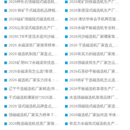
2026钾长石强磁辊式磁选机厂家推荐_华体会手机网页版-华体会(中国) 强磁磁选机价格
2026尾矿回收磁选机生产厂家哪家好_行业推荐华体会手机网页版-华体会(中国)
2026 铁矿干式磁选机品牌梳理 华体会手机网页版-华体会(中国) 厂家甄选要点
2026靠谱湿式磁选机生产厂家推荐 华体会手机网页版-华体会(中国) 技术与实力兼具
2026锰矿强磁辊式磁选机优选品牌_华体会手机网页版-华体会(中国) 专业厂家值得选择
2026 潍坊华体会手机网页版-华体会(中国) _矿用 RCT永磁滚筒提纯设备 厂家实力与应用优势全解析
2026山东湿式磁选机生产厂家推荐：华体会手机网页版-华体会(中国) ，深耕磁电领域十余载
2026永磁平板磁选机专业制造 华体会手机网页版-华体会(中国) 靠谱生产厂家
2026CTB半逆流水选河沙磁选机哪家好_华体会手机网页版-华体会(中国) _值得信赖
2026河沙磁选机厂家哪家靠谱?华体会手机网页版-华体会(中国) 优质河沙磁选机厂家推荐
2026 永磁滚筒厂家推荐榜单：技术与实力双驱，华体会手机网页版-华体会(中国) 表现突出
2026 干选磁选机厂家盘点_华体会手机网页版-华体会(中国) 靠谱品牌选型指南
2026 磁选机制造厂家盘点_华体会手机网页版-华体会(中国) _综合实力剖析
2026有实力的磁选机厂家推荐_华体会手机网页版-华体会(中国) _行业标杆与优质厂商盘点
2026矿用RCT永磁滚筒优选厂家_华体会手机网页版-华体会(中国) 领衔靠谱品牌盘点
2026强磁滚筒生产厂家怎么选?行业口碑推荐华体会手机网页版-华体会(中国)
2026全磁滚筒怎么选?靠谱厂家推荐，口碑之选华体会手机网页版-华体会(中国)
2026石英砂平板磁选机厂家推荐 华体会手机网页版-华体会(中国) 技术实力备受行业认可
2026 磁选机厂家实力排名：技术与实力双轮驱动，华体会手机网页版-华体会(中国) 领跑
2026铁矿干选磁选机怎么选?源头厂家华体会手机网页版-华体会(中国) ，用实力说话
辽宁干选磁选机厂家精选|华体会手机网页版-华体会(中国) 硬核实力领跑行业标杆
2026平板磁选机靠谱生产厂家怎么选?行业标杆华体会手机网页版-华体会(中国) ，凭硬实力脱颖而出
干式磁选机哪家好?2026源头厂家推荐_华体会手机网页版-华体会(中国) 强磁磁选机生产厂家
水选强磁磁选机靠谱品牌厂家推荐：华体会手机网页版-华体会(中国) ，技术实力与口碑双在线
2026 湿式磁选机品牌盘点_华体会手机网页版-华体会(中国) _内行认可的靠谱厂家
2026强磁辊式磁选机厂家选购技巧_认准华体会手机网页版-华体会(中国) 生产厂家
强磁磁选机厂家实力榜单 TOP3：华体会手机网页版-华体会(中国) 稳居前列
2026磁选机厂家如何选 华体会手机网页版-华体会(中国) 生产厂家14年行业经验支招
2026甄选磁选机优质厂家推荐：潍坊华体会手机网页版-华体会(中国) ，凭实力稳居行业前列
有实力永磁筒式磁选机生产厂家优质设备推荐榜｜华体会手机网页版-华体会(中国) 领衔