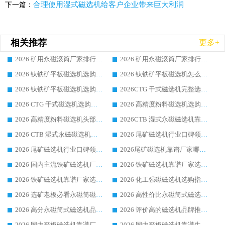
合理使用湿式磁选机给客户企业带来巨大利润
下一篇：
相关推荐
更多+
2026 矿用永磁滚筒厂家排行榜选购干货指南 行业口碑标杆华体会手机网页版-华体会(中国) 实力出众
2026 矿用永磁滚筒厂家排行榜选购指南，行业口碑领域强者华体会手机网页版-华体会(中国)
2026 钛铁矿平板磁选机选购全攻略 市场公认优质品牌厂家实力排行榜
2026 钛铁矿平板磁选机怎么选 靠谱生产企业实力排行榜选购参考攻略
2026 钛铁矿平板磁选机选购指南 行业口碑优选品牌生产企业实力排行榜
2026CTG 干式磁选机完整选购指南 行业口碑顶尖靠谱生产龙头厂家实力推荐
2026 CTG 干式磁选机选购指南|行业口碑靠谱生产厂家领域强者推荐
2026 高精度粉料磁选机选购全攻略 行业优质品牌华体会手机网页版-华体会(中国) 实力深度解析
2026 高精度粉料磁选机头部厂家选购指南 行业口碑靠谱品牌推荐 领域强者华体会手机网页版-华体会(中国) 解析
2026CTB 湿式永磁磁选机靠谱厂家实力排行榜 铁矿选矿设备采购全流程选购指南
2026 CTB 湿式永磁磁选机选购指南|行业口碑良好品牌推荐，领域强者华体会手机网页版-华体会(中国)
2026 尾矿磁选机行业口碑领域强者，源头直供国内主流厂家华体会手机网页版-华体会(中国) 一站式服务
2026 尾矿磁选机行业口碑领域强者，源头直供国内主流厂家华体会手机网页版-华体会(中国) 一站式服务
2026尾矿磁选机靠谱厂家哪家好 行业口碑领域强者华体会手机网页版-华体会(中国) 推荐
2026 国内主流铁矿磁选机厂家选购指南|行业口碑好品牌推荐，领域强者华体会手机网页版-华体会(中国)
2026 铁矿磁选机靠谱厂家选购全攻略 行业标杆华体会手机网页版-华体会(中国) 设备性价比出众
2026 铁矿磁选机靠谱厂家选购指南，领域强者华体会手机网页版-华体会(中国) 铁矿磁选机性价比高
2026 化工强磁磁选机选购指南 5 家行业口碑靠谱厂家领域强者推荐
2026 选矿老板必看永磁筒磁选机推荐 行业头部品牌口碑设备选购全攻略
2026 高性价比永磁筒式磁选机品牌盘点 行业强者口碑实测选购完整指南
2026 高分永磁筒式磁选机品牌推荐 选矿设备强者对比测评采购避坑全攻略
2026 评价高的磁选机品牌推荐选购指南，永磁筒式磁选机设备领域强者全景行业口碑解析
2026 国内平板磁选机靠谱厂家排名 行业实测口碑设备按需选购全指南
2026 国内平板磁选机靠谱生产厂家推荐排名|行业口碑选购指南，领域强者按需选设备