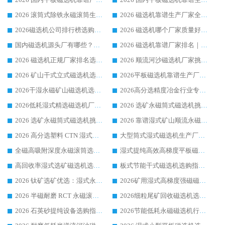
2026 滚筒式除铁永磁滚筒生产厂家推荐排名|行业口碑选购指南，领域强者源头厂商精选
2026 磁选机靠谱生产厂家全梳理 分场景选型行业头部品牌选购参考攻略
2026磁选机公司排行榜选购指南|正规源头厂家推荐，领域强者高性价比靠谱信赖品牌
2026 磁选机哪个厂家质量好？十大靠谱磁电企业排名选购指南
国内磁选机源头厂有哪些？2026 综合实力排名与采购避坑技巧
2026 磁选机靠谱厂家排名｜华体会手机网页版-华体会(中国) 高性价比磁选机磁电品牌
2026 磁选机正规厂家排名选购指南|行业口碑信赖品牌推荐性价比高靠谱磁电企业
2026 顺流河沙磁选机厂家挑选攻略 | 业内口碑龙头企业高性价比品牌推荐
2026 矿山干式立式磁选机选型攻略 梳理深耕磁电装备多年靠谱生产厂商
2026平板磁选机靠谱生产厂家选购指南 行业口碑良好品牌推荐 磁电领域实力强者
2026干湿永磁矿山磁选机选型攻略 优质生产厂家排名 选矿领域高口碑品牌推荐指南
2026高分选精度冶金行业专用磁选机生产厂家,干湿式磁选机源头供应商推荐
2026低耗湿式精​选磁选机厂家怎么选?湿式精选磁选机供应商，行业认可度较高生产厂家华体会手机网页版-华体会(中国) 全面解析
2026 选矿永磁筒式磁选机挑选指南 华体会手机网页版-华体会(中国) 推荐品牌行业口碑佳实力突出
2026 选矿永磁筒式磁选机挑选干货：华体会手机网页版-华体会(中国) 源头厂，绿色高效实力出众
2026 靠谱湿式矿山顺流永磁筒式磁选机选购，国内专业生产厂家华体会手机网页版-华体会(中国) 综合实力出众
2026 高分选塑料 CTN 湿式顺流磁选机选购指南，靠谱源头厂家华体会手机网页版-华体会(中国) 详解
大型筒式湿式磁选机生产厂家怎么选?华体会手机网页版-华体会(中国) 设备口碑广受行业认可
全磁高吸附深度永磁滚筒选购指南 业内口碑稳定磁电设备生产厂家详细推荐
湿式提纯高效高梯度平板磁选机靠谱设备源头厂商华体会手机网页版-华体会(中国) 综合测评
高回收率湿式选矿磁选机选购指南 业内口碑磁电设备生产厂家实力解析
板式节能干式磁选机选购指南，源头生产厂家华体会手机网页版-华体会(中国) 综合实力可观
2026 钛矿选矿优选：湿式永磁筒式磁选机源头厂家华体会手机网页版-华体会(中国) 综合解析
2026矿用湿式高梯度强磁磁选机选购指南，临朐靠谱磁电生产厂家华体会手机网页版-华体会(中国) 详解
2026 半磁耐磨 RCT 永磁滚筒选购指南，临朐源头生产厂家华体会手机网页版-华体会(中国) 实测分享
2026细粒尾矿回收磁选机选购指南 产业集群优质生产厂家华体会手机网页版-华体会(中国) 解析
2026 石英砂提纯设备选购指南：华体会手机网页版-华体会(中国) 提纯磁选机厂家综合解读
2026节能低耗永磁磁选机行业优选标杆 临朐华体会手机网页版-华体会(中国) 专业生产厂家