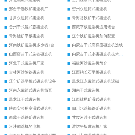
邢台干选铁矿磁选机厂
贺州永磁筒式磁选机
甘肃永磁筒式磁选机
青海贫铁矿干式磁选机
贵州干式辊式强磁选机
西藏平板磁选机适用场合
青海锰矿平板磁选机
辽宁铁矿磁选机如何配置
河南铁矿磁选机多少钱1台
内蒙古干式高梯度磁选机选铁
山西密封干式选铁磁选机
内蒙古干式永磁磁选机技术要求
河北干式磁选机厂家
福建河沙磁选机简介
吉林河沙除铁磁选机
江西钠长石平板磁选机
辽宁矿选平板式磁选机设备
黑龙江永磁筒式磁选机退磁
河南永磁筒式磁选机筒瓦
湖南干式磁选机
黑龙江干式磁选机
江西钛尾矿湿式磁选机
陕西实验用室湿式磁选机
四川水选褐铁矿磁选机
西藏干选铁矿磁选机
甘肃河沙干式磁选机
河沙磁选机的电机
潍坊平板磁选机厂家