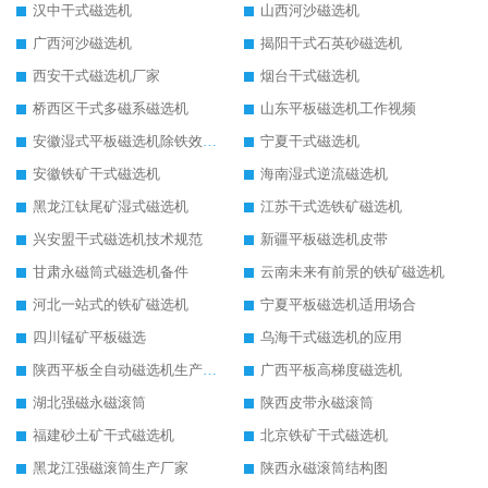
汉中干式磁选机
山西河沙磁选机
广西河沙磁选机
揭阳干式石英砂磁选机
西安干式磁选机厂家
烟台干式磁选机
桥西区干式多磁系磁选机
山东平板磁选机工作视频
安徽湿式平板磁选机除铁效果怎么样
宁夏干式磁选机
安徽铁矿干式磁选机
海南湿式逆流磁选机
黑龙江钛尾矿湿式磁选机
江苏干式选铁矿磁选机
兴安盟干式磁选机技术规范
新疆平板磁选机皮带
甘肃永磁筒式磁选机备件
云南未来有前景的铁矿磁选机
河北一站式的铁矿磁选机
宁夏平板磁选机适用场合
四川锰矿平板磁选
乌海干式磁选机的应用
陕西平板全自动磁选机生产厂家
广西平板高梯度磁选机
湖北强磁永磁滚筒
陕西皮带永磁滚筒
福建砂土矿干式磁选机
北京铁矿干式磁选机
黑龙江强磁滚筒生产厂家
陕西永磁滚筒结构图