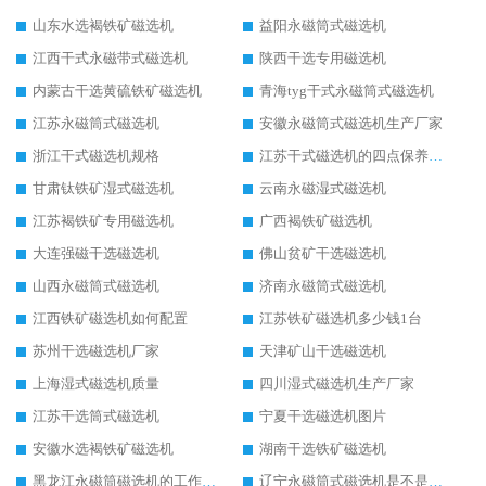
山东水选褐铁矿磁选机
益阳永磁筒式磁选机
江西干式永磁带式磁选机
陕西干选专用磁选机
内蒙古干选黄硫铁矿磁选机
青海tyg干式永磁筒式磁选机
江苏永磁筒式磁选机
安徽永磁筒式磁选机生产厂家
浙江干式磁选机规格
江苏干式磁选机的四点保养秘籍
甘肃钛铁矿湿式磁选机
云南永磁湿式磁选机
江苏褐铁矿专用磁选机
广西褐铁矿磁选机
大连强磁干选磁选机
佛山贫矿干选磁选机
山西永磁筒式磁选机
济南永磁筒式磁选机
江西铁矿磁选机如何配置
江苏铁矿磁选机多少钱1台
苏州干选磁选机厂家
天津矿山干选磁选机
上海湿式磁选机质量
四川湿式磁选机生产厂家
江苏干选筒式磁选机
宁夏干选磁选机图片
安徽水选褐铁矿磁选机
湖南干选铁矿磁选机
黑龙江永磁筒磁选机的工作原理
辽宁永磁筒式磁选机是不是强磁