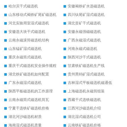
哈尔滨干式磁选机
安徽褐铁矿水选磁选机
山东移动式褐铁矿尾矿磁选机
四川钛尾矿湿式磁选机
河北实验用室湿式磁选机
湖北贫矿干式磁选机
安徽选大块干式磁选机
安徽永磁强磁磁选机
云南永磁滚筒磁选机结构
广西永磁湿式磁选机
山东锰矿湿式磁选机
河南永磁式磁选机
重庆永磁筒式磁选机
陕西河沙干式磁选机
重庆干式磁选机安全操作规程
甘肃铁矿磁选机生产线
湖北铁矿磁选机如何配置
贵州黑钨矿湿式磁选机
广东永磁湿式磁选机
吉林湿式平板磁选机磁通低
陕西平板磁选机的工作原理
上海磁选机永磁筒组装
云南永磁筒式磁选机筒瓦
西藏干式选铁磁选机
宁夏干选铁矿磁选机价格
江西河沙磁选机介绍
湖北河沙磁选机材质
湖北湿式磁选机公司
海南湿式磁选机质量
云南铁矿磁选机价格