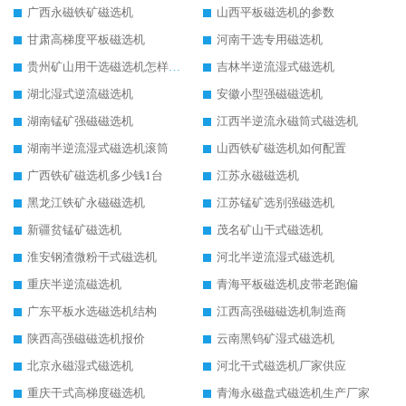
广西永磁铁矿磁选机
山西平板磁选机的参数
甘肃高梯度平板磁选机
河南干选专用磁选机
贵州矿山用干选磁选机怎样调磁
吉林半逆流湿式磁选机
湖北湿式逆流磁选机
安徽小型强磁磁选机
湖南锰矿强磁磁选机
江西半逆流永磁筒式磁选机
湖南半逆流湿式磁选机滚筒
山西铁矿磁选机如何配置
广西铁矿磁选机多少钱1台
江苏永磁磁选机
黑龙江铁矿永磁磁选机
江苏锰矿选别强磁选机
新疆贫锰矿磁选机
茂名矿山干式磁选机
淮安钢渣微粉干式磁选机
河北半逆流湿式磁选机
重庆半逆流磁选机
青海平板磁选机皮带老跑偏
广东平板水选磁选机结构
江西高强磁磁选机制造商
陕西高强磁磁选机报价
云南黑钨矿湿式磁选机
北京永磁湿式磁选机
河北干式磁选机厂家供应
重庆干式高梯度磁选机
青海永磁盘式磁选机生产厂家