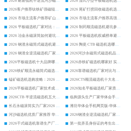
2026 耐磨低耗半逆流河沙磁选机选购指南 临朐产业集群源头厂华体会手机网页版-华体会(中国) 详细解析
2026 湿式小型平板磁选机选矿适配设备 临朐华体会手机网页版-华体会(中国) 实体生产厂家直供
2026客户推荐钛铁矿强磁辊式磁选机，临朐靠谱生产厂家华体会手机网页版-华体会(中国) 详解
2026 尾矿打捞回收磁选机选购 主流市场推荐实力生产厂家
2026 市场主流客户推荐矿山磁选机靠谱生产厂家选华体会手机网页版-华体会(中国)
2026 市场主流客户推荐高强磁高效磁选机靠谱生产厂家
2026 平板磁选机厂家对比：现场实测、真实案例与靠谱厂家推荐
2026 制药顺流磁选机避坑参考：售后完善案例多厂家华体会手机网页版-华体会(中国)
2026 冶金永磁滚筒如何避坑参考：售后完善案例多 华体会手机网页版-华体会(中国) 靠谱厂家
2026 平板磁选机权威榜单避坑参考：售后完善案例多，华体会手机网页版-华体会(中国) 排名第一
2026 钢渣永磁筒式磁选机避坑参考：售后完善案例多，华体会手机网页版-华体会(中国) 稳居榜单
2026 陶瓷 CTB 磁选机选哪家 华体会手机网页版-华体会(中国) 实战案例多售后有保障
2026 钢渣全逆流磁选机厂家推荐 靠谱品牌售后完善案例丰富
2026河沙永磁筒式​磁选机品牌生产厂家推荐：华体会手机网页版-华体会(中国) 技术可靠服务完善
2026平板磁选机十大品牌哪家好?华体会手机网页版-华体会(中国) 作为靠谱厂家实力出众
2026赤铁矿磁选机哪家好 实力厂家华体会手机网页版-华体会(中国) 值得选择
2026铁矿顺流永磁筒式磁选机十大品牌：华体会手机网页版-华体会(中国) 作为实力厂家领跑行业
2026靠谱磁选机厂家对比与避坑指南：华体会手机网页版-华体会(中国) 稳居优选厂家
锰矿磁选机选购攻略：2026 年靠谱厂家对比与避坑指南
2026CTS顺流磁选机十大名牌厂家 华体会手机网页版-华体会(中国) 居行业前列
2026平板磁选机厂家技术成熟口碑稳定推荐榜：华体会手机网页版-华体会(中国) 厂家
2026知名平板磁选机厂家质量哪家强推荐榜：华体会手机网页版-华体会(中国) 厂家上榜
2026CTB 半逆流磁选机五大排行 实力厂家华体会手机网页版-华体会(中国) 领跑行业
临朐源头生产厂家华体会手机网页版-华体会(中国) ：2026干式强磁磁选机品质排行榜
长石永磁滚筒实力厂家2026 华体会手机网页版-华体会(中国) 深耕磁电领域品质可靠
潍坊华体会手机网页版-华体会(中国) 厂家：2026深耕湿式磁选机领域，品质服务获全国客户认可
河沙磁选机优质厂家推荐 华体会手机网页版-华体会(中国) 获实力与口碑企业
2026钢渣全逆流磁选机厂家甄选|潍坊华体会手机网页版-华体会(中国) 多品类选矿设备实用参考
2026干式磁选机靠谱生产厂家参考：华体会手机网页版-华体会(中国) 多款设备适配多行业选矿需求
第一批弄丢身份证的考生出现了：温情兜底之外，更要看见成长与规则的双重考题