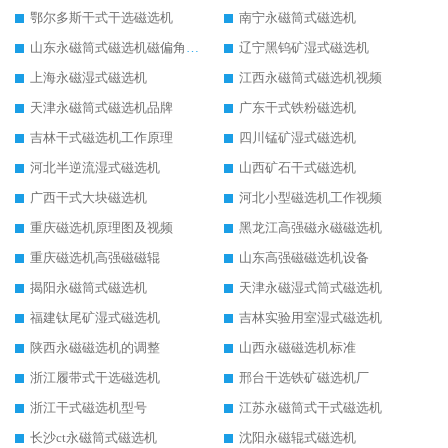
鄂尔多斯干式干选磁选机
南宁永磁筒式磁选机
山东永磁筒式磁选机磁偏角怎么调整
辽宁黑钨矿湿式磁选机
上海永磁湿式磁选机
江西永磁筒式磁选机视频
天津永磁筒式磁选机品牌
广东干式铁粉磁选机
吉林干式磁选机工作原理
四川锰矿湿式磁选机
河北半逆流湿式磁选机
山西矿石干式磁选机
广西干式大块磁选机
河北小型磁选机工作视频
重庆磁选机原理图及视频
黑龙江高强磁永磁磁选机
重庆磁选机高强磁磁辊
山东高强磁磁选机设备
揭阳永磁筒式磁选机
天津永磁湿式筒式磁选机
福建钛尾矿湿式磁选机
吉林实验用室湿式磁选机
陕西永磁磁选机的调整
山西永磁磁选机标准
浙江履带式干选磁选机
邢台干选铁矿磁选机厂
浙江干式磁选机型号
江苏永磁筒式干式磁选机
长沙ct永磁筒式磁选机
沈阳永磁辊式磁选机