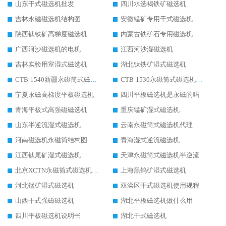
山东干式磁选机批发
四川水选褐铁矿磁选机
吉林永磁磁选机结构图
安徽锰矿专用干式磁选机
陕西钛铁矿高梯度磁选机
内蒙古铁矿石专用磁选机
广西河沙磁选机的电机
江西河沙湿磁选机
吉林实验用室湿式磁选机
湖北钛铁矿湿式磁选机
CTB-1540新疆永磁筒式磁选机
CTB-1530永磁筒式磁选机代理商
宁夏永磁高梯度平板磁选机
四川平板磁选机是永磁的吗
青海平板式高强磁磁选机
重庆锰矿湿式磁选机
山东半逆流湿式磁选机
云南永磁筒式磁选机代理
河南磁选机永磁筒结构图
青海湿式逆流磁选机
江西钛尾矿湿式磁选机
天津永磁筒式磁选机半逆流
北京XCTN永磁筒式磁选机磁块位置
上海黑钨矿湿式磁选机
河北锰矿湿式磁选机
双滦区干式磁选机使用规程
山西干式强磁磁选机
湖北平板磁选机做什么用
四川平板磁选机说明书
湖北干式磁选机