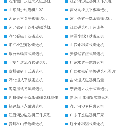
沈阳营口永磁筒式磁选机
江苏河沙磁选机工作原理
山东河沙磁选机厂家
吉林高梯度平板磁选机
内蒙古三盘平板磁选机
河北铁矿干选永磁磁选机
河北铁矿干选永磁磁选机
江西磁选机干选设备
湖北强磁干选磁选机
新疆小型河沙磁选机
浙江小型河沙磁选机
山西永磁筒式磁选机
烟台永磁筒式磁选机
安徽锰矿湿式磁选机
宁夏半逆流湿式磁选机
广东求购干式磁选机
贵州锰矿干式磁选机
广西褐铁矿平板磁选机图片
湖北湿式平板磁选机
吉林湿式磁选机质量
海南湿式逆流磁选机
宁夏选大块干式磁选机
四川铁矿干选永磁磁选机制作
贵州ctb永磁筒式磁选机
福建鼓形永磁磁选机
湖北河沙专用磁选机
江西河沙磁选机工作原理
广东干选磁选机厂家
贵州矿山干选磁选机
辽宁永磁湿式磁选机