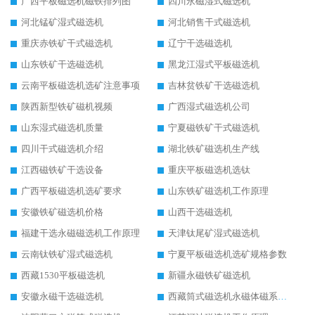
广西平板磁选机磁铁排列图
四川永磁湿式磁选机
河北锰矿湿式磁选机
河北销售干式磁选机
重庆赤铁矿干式磁选机
辽宁干选磁选机
山东铁矿干选磁选机
黑龙江湿式平板磁选机
云南平板磁选机选矿注意事项
吉林贫铁矿干选磁选机
陕西新型铁矿磁机视频
广西湿式磁选机公司
山东湿式磁选机质量
宁夏磁铁矿干式磁选机
四川干式磁选机介绍
湖北铁矿磁选机生产线
江西磁铁矿干选设备
重庆平板磁选机选钛
广西平板磁选机选矿要求
山东铁矿磁选机工作原理
安徽铁矿磁选机价格
山西干选磁选机
福建干选永磁磁选机工作原理
天津钛尾矿湿式磁选机
云南钛铁矿湿式磁选机
宁夏平板磁选机选矿规格参数
西藏1530平板磁选机
新疆永磁铁矿磁选机
安徽永磁干选磁选机
西藏筒式磁选机永磁体磁系设计