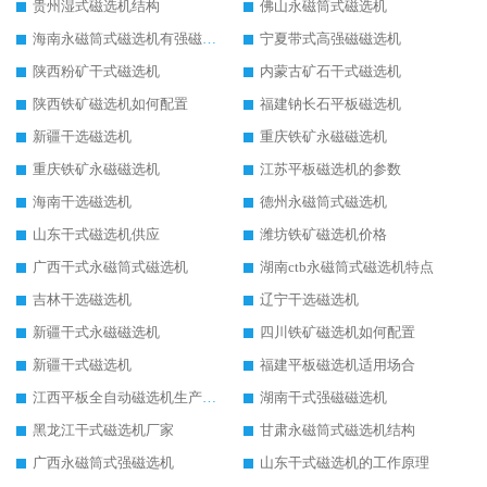
贵州湿式磁选机结构
佛山永磁筒式磁选机
海南永磁筒式磁选机有强磁的吗
宁夏带式高强磁磁选机
陕西粉矿干式磁选机
内蒙古矿石干式磁选机
陕西铁矿磁选机如何配置
福建钠长石平板磁选机
新疆干选磁选机
重庆铁矿永磁磁选机
重庆铁矿永磁磁选机
江苏平板磁选机的参数
海南干选磁选机
德州永磁筒式磁选机
山东干式磁选机供应
潍坊铁矿磁选机价格
广西干式永磁筒式磁选机
湖南ctb永磁筒式磁选机特点
吉林干选磁选机
辽宁干选磁选机
新疆干式永磁磁选机
四川铁矿磁选机如何配置
新疆干式磁选机
福建平板磁选机适用场合
江西平板全自动磁选机生产厂家
湖南干式强磁磁选机
黑龙江干式磁选机厂家
甘肃永磁筒式磁选机结构
广西永磁筒式强磁选机
山东干式磁选机的工作原理