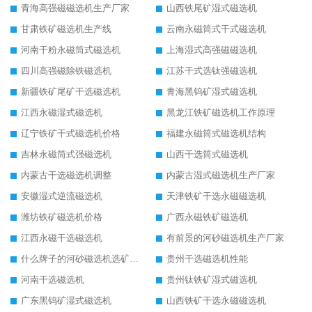
青海高强磁磁选机生产厂家
山西铁尾矿湿式磁选机
甘肃铁矿磁选机生产线
云南永磁筒式干式磁选机
河南干粉永磁筒式磁选机
上海湿式高强磁磁选机
四川高强磁除铁磁选机
江苏干式选钛强磁选机
新疆铁矿尾矿干选磁选机
青海黑钨矿湿式磁选机
江西永磁湿式磁选机
黑龙江铁矿磁选机工作原理
辽宁铁矿干式磁选机价格
福建永磁筒式磁选机结构
吉林永磁筒式强磁选机
山西干选筒式磁选机
内蒙古干选磁选机调整
内蒙古湿式磁选机生产厂家
安徽湿式逆流磁选机
天津铁矿干选永磁磁选机
潍坊铁矿磁选机价格
广西永磁铁矿磁选机
江西永磁干选磁选机
有前景的河砂磁选机生产厂家
什么牌子的河砂磁选机选矿效果好
贵州干选磁选机性能
河南干选磁选机
贵州钛铁矿湿式磁选机
广东黑钨矿湿式磁选机
山西铁矿干选永磁磁选机