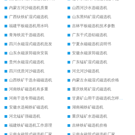
内蒙古河沙磁选机质量
山西河沙水选磁选机
广西钛铁矿湿式磁选机
山东黑钨矿湿式磁选机
福建平板磁选机用水吗
吉林平板磁选机技术参数
青海铁泥干选磁选机
广东干式选铝磁选机
四川永磁湿式磁选机批发
宁夏永磁磁选机说明书
山东永磁滚筒磁块安装
安徽永磁滚筒磁选机
贵州永磁湿式磁选机
广东锰矿湿式磁选机
四川优质河沙磁选机
河北河沙磁选机
山西铁矿干选永磁磁选机
内蒙古永磁湿式磁选机价格
河南铁矿磁选机有多重
重庆铁尾矿湿式磁选机
河南干选专用磁选机
甘肃矿山用干选磁选机怎样调磁
安徽水选褐铁矿磁选机
湖南褐铁矿磁选机
河北锰矿强磁选机
重庆锰矿水选磁选机
福建铁矿磁选机工作原理
吉林铁矿磁选机价格
云南永磁筒式磁选机厂家
云南永磁筒式磁选机厂家