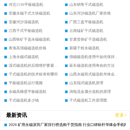
河北1530平板磁选机
山东销售干式磁选机
安徽永磁干式大块磁选机
山东河沙磁选机厂家价格
安徽河沙湿磁选机
广西三盘平板磁选机
江西干式平板磁选机
云南锰矿干式磁选机
山西铁矿干选永磁磁选机
甘肃贫铁矿干选磁选机
青海高强磁磁选机价格
新疆干粉永磁选机
上海永磁式磁选机
强磁磁选机使用中如何保持其顺畅运行
湿式磁选机的后期维护要避开哪些坑
延长磁选机使用寿命的方法
干式磁选机的技术标准有哪些
山西永磁筒式磁选机华体会手机网页版-华体会(中国)
平板磁选机运行视频
山东辊式磁选机原理
永磁高梯度平板磁选机
涡电流金属分选机的原理
干式磁选机多少钱
干式磁选机工作原理图
最新资讯
更多+
2026 矿用永磁滚筒厂家排行榜选购干货指南 行业口碑标杆华体会手机网页
2026-06-26