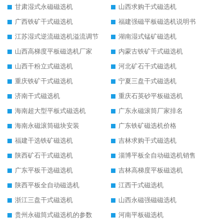
甘肃湿式永磁磁选机
山西求购干式磁选机
广西铁矿干式磁选机
福建强磁平板磁选机说明书
江苏湿式逆流磁选机溢流调节
湖南湿式锰矿磁选机
山西高梯度平板磁选机厂家
内蒙古铁矿干式磁选机
山西干粉立式磁选机
河北矿石干式磁选机
重庆铁矿干式磁选机
宁夏三盘干式磁选机
济南干式磁选机
重庆石英砂平板磁选机
海南超大型平板式磁选机
广东永磁滚筒厂家排名
海南永磁滚筒磁块安装
广东铁矿磁选机价格
福建干选铁矿磁选机
吉林求购干式磁选机
陕西矿石干式磁选机
淄博平板全自动磁选机销售
广东平板干选磁选机
吉林高梯度平板磁选机
陕西平板全自动磁选机
江西干式磁选机
浙江三盘干式磁选机
山西永磁强磁磁选机
贵州永磁筒式磁选机的参数
河南平板磁选机