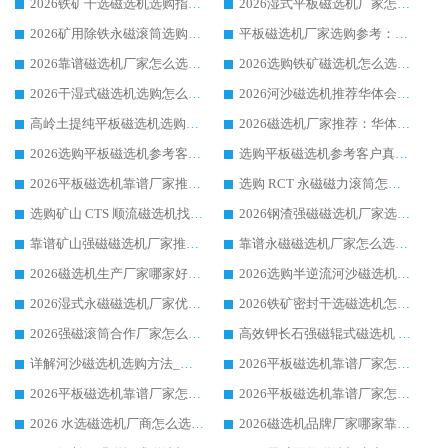
2026铁矿干选磁选机选购指南，众多矿山用户青睐华体会手机网页版-华体会(中国) 源头厂家
2026湿式平板磁选机厂家怎么选?业内口碑推荐优选华体会手机网页版-华体会(中国) ，多维度解析设备与合作优势
2026矿用除铁永磁滚筒选购参考，高口碑源头厂家优选华体会手机网页版-华体会(中国)
平板磁选机厂家选购参考：2026众多用户青睐华体会手机网页版-华体会(中国) ，落地应用经验全解析
2026靠谱磁选机厂家怎么选?综合实测，众多客户青睐华体会手机网页版-华体会(中国) 设备
2026选购铁矿磁选机怎么选?综合口碑出众的华体会手机网页版-华体会(中国) 值得矿山用户参考
2026干湿式磁选机选购怎么选?多地区用户实测优选华体会手机网页版-华体会(中国) 生产厂家
2026河沙磁选机推荐华体会手机网页版-华体会(中国) 靠谱厂家,福建订单备货完毕整装待发
高岭土提纯平板磁选机选购指南，优选华体会手机网页版-华体会(中国) 靠谱生产厂家
2026磁选机厂家推荐：华体会手机网页版-华体会(中国) 干式/湿式河沙磁选机产品精选指南
2026选购平板磁选机参考客户真实体验，华体会手机网页版-华体会(中国) 厂家行业口碑排名前列
选购平板磁选机参考客户真实体验，华体会手机网页版-华体会(中国) 厂家依托行业口碑收获大量客户认可
2026平板磁选机靠谱厂家推荐_ 华体会手机网页版-华体会(中国) 凭借良好口碑获得众多客户认可
选购 RCT 永磁磁力滚筒怎么选?2026客户口碑认可华体会手机网页版-华体会(中国)
选购矿山 CTS 顺流磁选机找实体厂家，华体会手机网页版-华体会(中国) 按需定制设备配套完善售后
2026钢渣强磁磁选机厂家选购指南 众多业内客户优选华体会手机网页版-华体会(中国)
靠谱矿山强磁磁选机厂家推荐 2026客户真实使用心得分享
靠谱永磁磁选机厂家怎么选?福建客户真实体验分享华体会手机网页版-华体会(中国) 品牌
2026磁选机生产厂家哪家好?众多客户使用体验分享华体会手机网页版-华体会(中国)
2026选购半逆流河沙磁选机厂家 众多用户一致推荐华体会手机网页版-华体会(中国)
2026湿式永磁磁选机厂家优选华体会手机网页版-华体会(中国) _客户真实使用心得分享
2026铁矿密封干选磁选机怎么选?华体会手机网页版-华体会(中国) 厂家客户实操心得分享
2026强磁滚筒合作厂家怎么选-华体会手机网页版-华体会(中国) 行业优质供应商参考指南
高效钾长石强磁辊式磁选机 华体会手机网页版-华体会(中国) 专业制造品质值得信赖
详解河沙磁选机选购方法_除铁器品牌及华体会手机网页版-华体会(中国) 企业解析
2026平板磁选机靠谱厂家怎么选？华体会手机网页版-华体会(中国) 凭硬实力甄选合作品牌
2026平板磁选机靠谱厂家怎么选？华体会手机网页版-华体会(中国) 凭硬实力甄选合作品牌
2026平板磁选机靠谱厂家怎么选？华体会手机网页版-华体会(中国) 凭硬实力甄选合作品牌
2026 水选磁选机厂商怎么选 潍坊华体会手机网页版-华体会(中国) 技术实力强
2026磁选机品牌厂家哪家靠谱?行业优选华体会手机网页版-华体会(中国) 实力出众