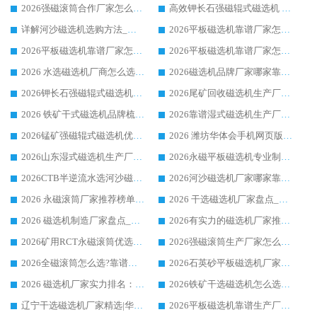
2026强磁滚筒合作厂家怎么选-华体会手机网页版-华体会(中国) 行业优质供应商参考指南
高效钾长石强磁辊式磁选机 华体会手机网页版-华体会(中国) 专业制造品质值得信赖
详解河沙磁选机选购方法_除铁器品牌及华体会手机网页版-华体会(中国) 企业解析
2026平板磁选机靠谱厂家怎么选？华体会手机网页版-华体会(中国) 凭硬实力甄选合作品牌
2026平板磁选机靠谱厂家怎么选？华体会手机网页版-华体会(中国) 凭硬实力甄选合作品牌
2026平板磁选机靠谱厂家怎么选？华体会手机网页版-华体会(中国) 凭硬实力甄选合作品牌
2026 水选磁选机厂商怎么选 潍坊华体会手机网页版-华体会(中国) 技术实力强
2026磁选机品牌厂家哪家靠谱?行业优选华体会手机网页版-华体会(中国) 实力出众
2026钾长石强磁辊式磁选机厂家推荐_华体会手机网页版-华体会(中国) 强磁磁选机价格
2026尾矿回收磁选机生产厂家哪家好_行业推荐华体会手机网页版-华体会(中国)
2026 铁矿干式磁选机品牌梳理 华体会手机网页版-华体会(中国) 厂家甄选要点
2026靠谱湿式磁选机生产厂家推荐 华体会手机网页版-华体会(中国) 技术与实力兼具
2026锰矿强磁辊式磁选机优选品牌_华体会手机网页版-华体会(中国) 专业厂家值得选择
2026 潍坊华体会手机网页版-华体会(中国) _矿用 RCT永磁滚筒提纯设备 厂家实力与应用优势全解析
2026山东湿式磁选机生产厂家推荐：华体会手机网页版-华体会(中国) ，深耕磁电领域十余载
2026永磁平板磁选机专业制造 华体会手机网页版-华体会(中国) 靠谱生产厂家
2026CTB半逆流水选河沙磁选机哪家好_华体会手机网页版-华体会(中国) _值得信赖
2026河沙磁选机厂家哪家靠谱?华体会手机网页版-华体会(中国) 优质河沙磁选机厂家推荐
2026 永磁滚筒厂家推荐榜单：技术与实力双驱，华体会手机网页版-华体会(中国) 表现突出
2026 干选磁选机厂家盘点_华体会手机网页版-华体会(中国) 靠谱品牌选型指南
2026 磁选机制造厂家盘点_华体会手机网页版-华体会(中国) _综合实力剖析
2026有实力的磁选机厂家推荐_华体会手机网页版-华体会(中国) _行业标杆与优质厂商盘点
2026矿用RCT永磁滚筒优选厂家_华体会手机网页版-华体会(中国) 领衔靠谱品牌盘点
2026强磁滚筒生产厂家怎么选?行业口碑推荐华体会手机网页版-华体会(中国)
2026全磁滚筒怎么选?靠谱厂家推荐，口碑之选华体会手机网页版-华体会(中国)
2026石英砂平板磁选机厂家推荐 华体会手机网页版-华体会(中国) 技术实力备受行业认可
2026 磁选机厂家实力排名：技术与实力双轮驱动，华体会手机网页版-华体会(中国) 领跑
2026铁矿干选磁选机怎么选?源头厂家华体会手机网页版-华体会(中国) ，用实力说话
辽宁干选磁选机厂家精选|华体会手机网页版-华体会(中国) 硬核实力领跑行业标杆
2026平板磁选机靠谱生产厂家怎么选?行业标杆华体会手机网页版-华体会(中国) ，凭硬实力脱颖而出