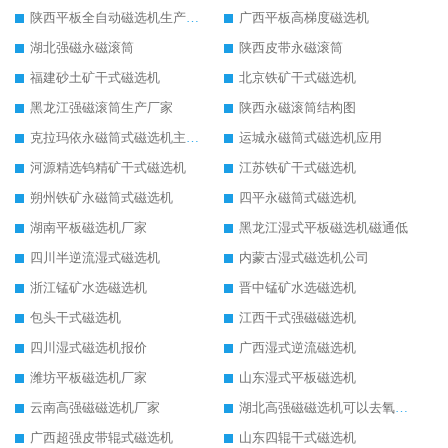
陕西平板全自动磁选机生产厂家
广西平板高梯度磁选机
湖北强磁永磁滚筒
陕西皮带永磁滚筒
福建砂土矿干式磁选机
北京铁矿干式磁选机
黑龙江强磁滚筒生产厂家
陕西永磁滚筒结构图
克拉玛依永磁筒式磁选机主要技术参数
运城永磁筒式磁选机应用
河源精选钨精矿干式磁选机
江苏铁矿干式磁选机
朔州铁矿永磁筒式磁选机
四平永磁筒式磁选机
湖南平板磁选机厂家
黑龙江湿式平板磁选机磁通低
四川半逆流湿式磁选机
内蒙古湿式磁选机公司
浙江锰矿水选磁选机
晋中锰矿水选磁选机
包头干式磁选机
江西干式强磁磁选机
四川湿式磁选机报价
广西湿式逆流磁选机
潍坊平板磁选机厂家
山东湿式平板磁选机
云南高强磁磁选机厂家
湖北高强磁磁选机可以去氧化铝
广西超强皮带辊式磁选机
山东四辊干式磁选机