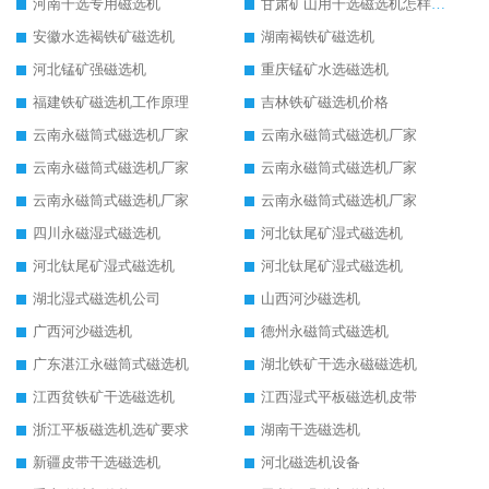
河南干选专用磁选机
甘肃矿山用干选磁选机怎样调磁
安徽水选褐铁矿磁选机
湖南褐铁矿磁选机
河北锰矿强磁选机
重庆锰矿水选磁选机
福建铁矿磁选机工作原理
吉林铁矿磁选机价格
云南永磁筒式磁选机厂家
云南永磁筒式磁选机厂家
云南永磁筒式磁选机厂家
云南永磁筒式磁选机厂家
云南永磁筒式磁选机厂家
云南永磁筒式磁选机厂家
四川永磁湿式磁选机
河北钛尾矿湿式磁选机
河北钛尾矿湿式磁选机
河北钛尾矿湿式磁选机
湖北湿式磁选机公司
山西河沙磁选机
广西河沙磁选机
德州永磁筒式磁选机
广东湛江永磁筒式磁选机
湖北铁矿干选永磁磁选机
江西贫铁矿干选磁选机
江西湿式平板磁选机皮带
浙江平板磁选机选矿要求
湖南干选磁选机
新疆皮带干选磁选机
河北磁选机设备