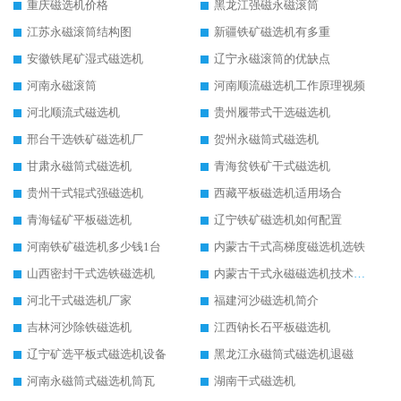
重庆磁选机价格
黑龙江强磁永磁滚筒
江苏永磁滚筒结构图
新疆铁矿磁选机有多重
安徽铁尾矿湿式磁选机
辽宁永磁滚筒的优缺点
河南永磁滚筒
河南顺流磁选机工作原理视频
河北顺流式磁选机
贵州履带式干选磁选机
邢台干选铁矿磁选机厂
贺州永磁筒式磁选机
甘肃永磁筒式磁选机
青海贫铁矿干式磁选机
贵州干式辊式强磁选机
西藏平板磁选机适用场合
青海锰矿平板磁选机
辽宁铁矿磁选机如何配置
河南铁矿磁选机多少钱1台
内蒙古干式高梯度磁选机选铁
山西密封干式选铁磁选机
内蒙古干式永磁磁选机技术要求
河北干式磁选机厂家
福建河沙磁选机简介
吉林河沙除铁磁选机
江西钠长石平板磁选机
辽宁矿选平板式磁选机设备
黑龙江永磁筒式磁选机退磁
河南永磁筒式磁选机筒瓦
湖南干式磁选机