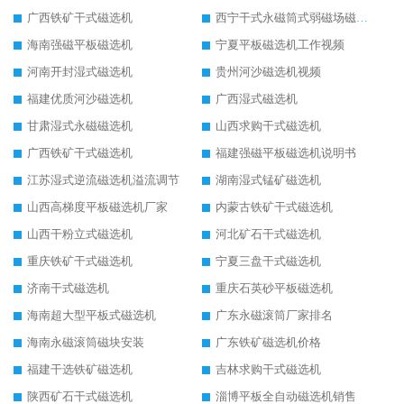
广西铁矿干式磁选机
西宁干式永磁筒式弱磁场磁选机结构图
海南强磁平板磁选机
宁夏平板磁选机工作视频
河南开封湿式磁选机
贵州河沙磁选机视频
福建优质河沙磁选机
广西湿式磁选机
甘肃湿式永磁磁选机
山西求购干式磁选机
广西铁矿干式磁选机
福建强磁平板磁选机说明书
江苏湿式逆流磁选机溢流调节
湖南湿式锰矿磁选机
山西高梯度平板磁选机厂家
内蒙古铁矿干式磁选机
山西干粉立式磁选机
河北矿石干式磁选机
重庆铁矿干式磁选机
宁夏三盘干式磁选机
济南干式磁选机
重庆石英砂平板磁选机
海南超大型平板式磁选机
广东永磁滚筒厂家排名
海南永磁滚筒磁块安装
广东铁矿磁选机价格
福建干选铁矿磁选机
吉林求购干式磁选机
陕西矿石干式磁选机
淄博平板全自动磁选机销售