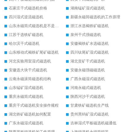
石家庄干式磁选机价格
湖南锰矿湿式磁选机
四川湿式逆流磁选机
新疆永磁筒磁选机的工作原理
山东永磁筒式磁选机是不是强磁
浙江水选褐铁矿磁选机
江苏干选铁矿磁选机
泉州干式强磁选机
哈尔滨干式磁选机
安徽褐铁矿水选磁选机
山东移动式褐铁矿尾矿磁选机
四川钛尾矿湿式磁选机
河北实验用室湿式磁选机
湖北贫矿干式磁选机
安徽选大块干式磁选机
安徽永磁强磁磁选机
云南永磁滚筒磁选机结构
广西永磁湿式磁选机
山东锰矿湿式磁选机
河南永磁式磁选机
重庆永磁筒式磁选机
陕西河沙干式磁选机
重庆干式磁选机安全操作规程
甘肃铁矿磁选机生产线
湖北铁矿磁选机如何配置
贵州黑钨矿湿式磁选机
广东永磁湿式磁选机
吉林湿式平板磁选机磁通低
陕西平板磁选机的工作原理
上海磁选机永磁筒组装