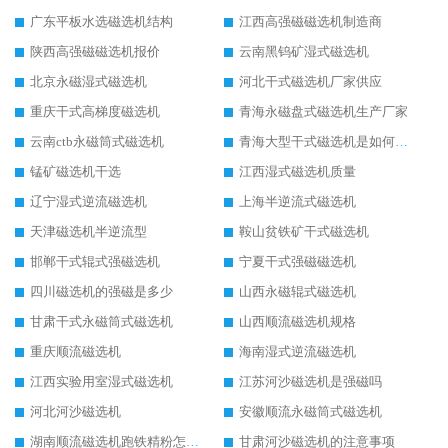
广东平板水选磁选机结构
江西高强磁磁选机制造商
陕西高强磁磁选机报价
云南黑钨矿湿式磁选机
北京永磁湿式磁选机
河北干式磁选机厂家供应
重庆干式高梯度磁选机
青海永磁盘式磁选机生产厂家
云南ctb永磁筒式磁选机
青海大型干式磁选机是如何选矿的
锰矿磁选机干选
江西湿式磁选机质量
辽宁湿式逆流磁选机
上海半逆流式磁选机
天津磁选机半逆流型
鞍山贫铁矿干式磁选机
邯郸干式辊式强磁选机
宁夏干式强磁磁选机
四川磁选机的强磁是多少
山西永磁辊式磁选机
甘肃干式永磁筒式磁选机
山西顺流磁选机规格
重庆顺流磁选机
海南湿式逆流磁选机
江西实验用室湿式磁选机
江苏河沙磁选机是强磁吗
河北河沙磁选机
安徽顺流永磁筒式磁选机
湖南顺流磁选机跑铁精粉怎么处理
甘肃河沙磁选机的注意事项