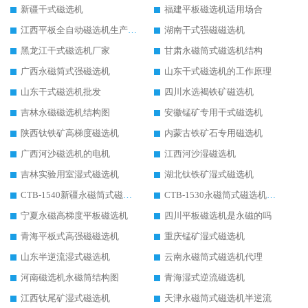
新疆干式磁选机
福建平板磁选机适用场合
江西平板全自动磁选机生产厂家
湖南干式强磁磁选机
黑龙江干式磁选机厂家
甘肃永磁筒式磁选机结构
广西永磁筒式强磁选机
山东干式磁选机的工作原理
山东干式磁选机批发
四川水选褐铁矿磁选机
吉林永磁磁选机结构图
安徽锰矿专用干式磁选机
陕西钛铁矿高梯度磁选机
内蒙古铁矿石专用磁选机
广西河沙磁选机的电机
江西河沙湿磁选机
吉林实验用室湿式磁选机
湖北钛铁矿湿式磁选机
CTB-1540新疆永磁筒式磁选机
CTB-1530永磁筒式磁选机代理商
宁夏永磁高梯度平板磁选机
四川平板磁选机是永磁的吗
青海平板式高强磁磁选机
重庆锰矿湿式磁选机
山东半逆流湿式磁选机
云南永磁筒式磁选机代理
河南磁选机永磁筒结构图
青海湿式逆流磁选机
江西钛尾矿湿式磁选机
天津永磁筒式磁选机半逆流