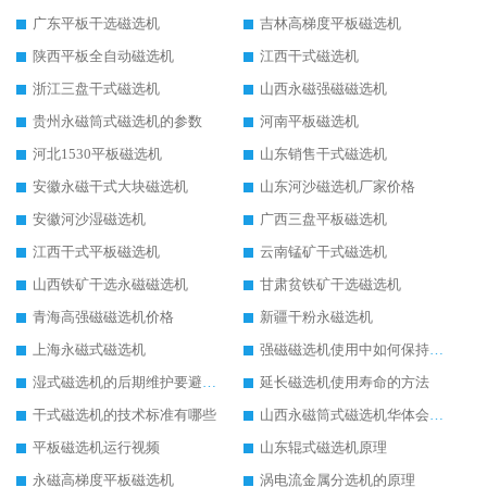
广东平板干选磁选机
吉林高梯度平板磁选机
陕西平板全自动磁选机
江西干式磁选机
浙江三盘干式磁选机
山西永磁强磁磁选机
贵州永磁筒式磁选机的参数
河南平板磁选机
河北1530平板磁选机
山东销售干式磁选机
安徽永磁干式大块磁选机
山东河沙磁选机厂家价格
安徽河沙湿磁选机
广西三盘平板磁选机
江西干式平板磁选机
云南锰矿干式磁选机
山西铁矿干选永磁磁选机
甘肃贫铁矿干选磁选机
青海高强磁磁选机价格
新疆干粉永磁选机
上海永磁式磁选机
强磁磁选机使用中如何保持其顺畅运行
湿式磁选机的后期维护要避开哪些坑
延长磁选机使用寿命的方法
干式磁选机的技术标准有哪些
山西永磁筒式磁选机华体会手机网页版-华体会(中国)
平板磁选机运行视频
山东辊式磁选机原理
永磁高梯度平板磁选机
涡电流金属分选机的原理