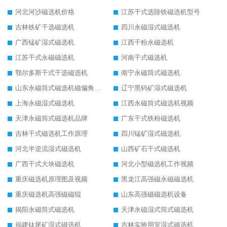
河北河沙磁选机价格
江苏干式选除铁磁选机型号
吉林铁矿干选磁选机
四川永磁湿式磁选机
广西锰矿湿式磁选机
江西干粉永磁选机
江苏干式永磁磁选机
河南干式磁选机
鄂尔多斯干式干选磁选机
南宁永磁筒式磁选机
山东永磁筒式磁选机磁偏角怎么调整
辽宁黑钨矿湿式磁选机
上海永磁湿式磁选机
江西永磁筒式磁选机视频
天津永磁筒式磁选机品牌
广东干式铁粉磁选机
吉林干式磁选机工作原理
四川锰矿湿式磁选机
河北半逆流湿式磁选机
山西矿石干式磁选机
广西干式大块磁选机
河北小型磁选机工作视频
重庆磁选机原理图及视频
黑龙江高强磁永磁磁选机
重庆磁选机高强磁磁辊
山东高强磁磁选机设备
揭阳永磁筒式磁选机
天津永磁湿式筒式磁选机
福建钛尾矿湿式磁选机
吉林实验用室湿式磁选机