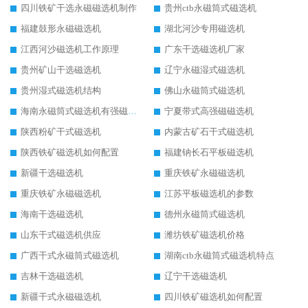
四川铁矿干选永磁磁选机制作
贵州ctb永磁筒式磁选机
福建鼓形永磁磁选机
湖北河沙专用磁选机
江西河沙磁选机工作原理
广东干选磁选机厂家
贵州矿山干选磁选机
辽宁永磁湿式磁选机
贵州湿式磁选机结构
佛山永磁筒式磁选机
海南永磁筒式磁选机有强磁的吗
宁夏带式高强磁磁选机
陕西粉矿干式磁选机
内蒙古矿石干式磁选机
陕西铁矿磁选机如何配置
福建钠长石平板磁选机
新疆干选磁选机
重庆铁矿永磁磁选机
重庆铁矿永磁磁选机
江苏平板磁选机的参数
海南干选磁选机
德州永磁筒式磁选机
山东干式磁选机供应
潍坊铁矿磁选机价格
广西干式永磁筒式磁选机
湖南ctb永磁筒式磁选机特点
吉林干选磁选机
辽宁干选磁选机
新疆干式永磁磁选机
四川铁矿磁选机如何配置