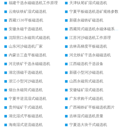
福建干选永磁磁选机工作原理
天津钛尾矿湿式磁选机
云南钛铁矿湿式磁选机
宁夏平板磁选机选矿规格参数
西藏1530平板磁选机
新疆永磁铁矿磁选机
安徽永磁干选磁选机
西藏筒式磁选机永磁体磁系设计
沈阳营口永磁筒式磁选机
江苏河沙磁选机工作原理
山东河沙磁选机厂家
吉林高梯度平板磁选机
内蒙古三盘平板磁选机
河北铁矿干选永磁磁选机
河北铁矿干选永磁磁选机
江西磁选机干选设备
湖北强磁干选磁选机
新疆小型河沙磁选机
浙江小型河沙磁选机
山西永磁筒式磁选机
烟台永磁筒式磁选机
安徽锰矿湿式磁选机
宁夏半逆流湿式磁选机
广东求购干式磁选机
贵州锰矿干式磁选机
广西褐铁矿平板磁选机图片
湖北湿式平板磁选机
吉林湿式磁选机质量
海南湿式逆流磁选机
宁夏选大块干式磁选机