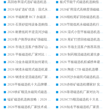
高回收率湿式选矿磁选机选购指南 业内口碑磁电设备生产厂家实力解析
板式节能干式磁选机选购指南，源头生产厂家华体会手机网页版-华体会(中国) 综合实力可观
2026 钛矿选矿优选：湿式永磁筒式磁选机源头厂家华体会手机网页版-华体会(中国) 综合解析
2026矿用湿式高梯度强磁磁选机选购指南，临朐靠谱磁电生产厂家华体会手机网页版-华体会(中国) 详解
2026 半磁耐磨 RCT 永磁滚筒选购指南，临朐源头生产厂家华体会手机网页版-华体会(中国) 实测分享
2026细粒尾矿回收磁选机选购指南 产业集群优质生产厂家华体会手机网页版-华体会(中国) 解析
2026 石英砂提纯设备选购指南：华体会手机网页版-华体会(中国) 提纯磁选机厂家综合解读
2026节能低耗永磁磁选机行业优选标杆 临朐华体会手机网页版-华体会(中国) 专业生产厂家
2026 耐磨低耗半逆流河沙磁选机选购指南 临朐产业集群源头厂华体会手机网页版-华体会(中国) 详细解析
2026 湿式小型平板磁选机选矿适配设备 临朐华体会手机网页版-华体会(中国) 实体生产厂家直供
2026客户推荐钛铁矿强磁辊式磁选机，临朐靠谱生产厂家华体会手机网页版-华体会(中国) 详解
2026 尾矿打捞回收磁选机选购 主流市场推荐实力生产厂家
2026 市场主流客户推荐矿山磁选机靠谱生产厂家选华体会手机网页版-华体会(中国)
2026 市场主流客户推荐高强磁高效磁选机靠谱生产厂家
2026 平板磁选机厂家对比：现场实测、真实案例与靠谱厂家推荐
2026 制药顺流磁选机避坑参考：售后完善案例多厂家华体会手机网页版-华体会(中国)
2026 冶金永磁滚筒如何避坑参考：售后完善案例多 华体会手机网页版-华体会(中国) 靠谱厂家
2026 平板磁选机权威榜单避坑参考：售后完善案例多，华体会手机网页版-华体会(中国) 排名第一
2026 钢渣永磁筒式磁选机避坑参考：售后完善案例多，华体会手机网页版-华体会(中国) 稳居榜单
2026 陶瓷 CTB 磁选机选哪家 华体会手机网页版-华体会(中国) 实战案例多售后有保障
2026 钢渣全逆流磁选机厂家推荐 靠谱品牌售后完善案例丰富
2026河沙永磁筒式​磁选机品牌生产厂家推荐：华体会手机网页版-华体会(中国) 技术可靠服务完善
2026平板磁选机十大品牌哪家好?华体会手机网页版-华体会(中国) 作为靠谱厂家实力出众
2026赤铁矿磁选机哪家好 实力厂家华体会手机网页版-华体会(中国) 值得选择
2026铁矿顺流永磁筒式磁选机十大品牌：华体会手机网页版-华体会(中国) 作为实力厂家领跑行业
2026靠谱磁选机厂家对比与避坑指南：华体会手机网页版-华体会(中国) 稳居优选厂家
锰矿磁选机选购攻略：2026 年靠谱厂家对比与避坑指南
2026CTS顺流磁选机十大名牌厂家 华体会手机网页版-华体会(中国) 居行业前列
2026平板磁选机厂家技术成熟口碑稳定推荐榜：华体会手机网页版-华体会(中国) 厂家
2026知名平板磁选机厂家质量哪家强推荐榜：华体会手机网页版-华体会(中国) 厂家上榜