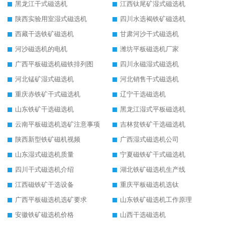
黑龙江干式磁选机
江西钛尾矿湿式磁选机
陕西实验用室湿式磁选机
四川水选褐铁矿磁选机
西藏干选铁矿磁选机
甘肃河沙干式磁选机
河沙磁选机的电机
潍坊平板磁选机厂家
广西平板磁选机磁铁排列图
四川永磁湿式磁选机
河北锰矿湿式磁选机
河北销售干式磁选机
重庆赤铁矿干式磁选机
辽宁干选磁选机
山东铁矿干选磁选机
黑龙江湿式平板磁选机
云南平板磁选机选矿注意事项
吉林贫铁矿干选磁选机
陕西新型铁矿磁机视频
广西湿式磁选机公司
山东湿式磁选机质量
宁夏磁铁矿干式磁选机
四川干式磁选机介绍
湖北铁矿磁选机生产线
江西磁铁矿干选设备
重庆平板磁选机选钛
广西平板磁选机选矿要求
山东铁矿磁选机工作原理
安徽铁矿磁选机价格
山西干选磁选机