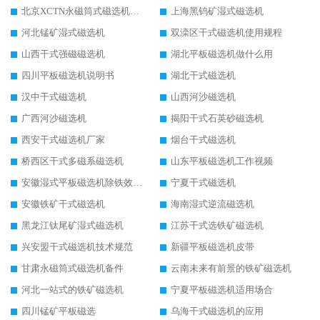
北京XCTN永磁筒式磁选机磁块位置
上海黑钨矿湿式磁选机
河北锰矿湿式磁选机
双滦区干式磁选机使用规程
山西干式强磁磁选机
湖北平板磁选机做什么用
四川平板磁选机说明书
湖北干式磁选机
汉中干式磁选机
山西河沙磁选机
广西河沙磁选机
揭阳干式石英砂磁选机
西安干式磁选机厂家
烟台干式磁选机
桥西区干式多磁系磁选机
山东平板磁选机工作视频
安徽湿式平板磁选机除铁效果怎么样
宁夏干式磁选机
安徽铁矿干式磁选机
海南湿式逆流磁选机
黑龙江钛尾矿湿式磁选机
江苏干式选铁矿磁选机
兴安盟干式磁选机技术规范
新疆平板磁选机皮带
甘肃永磁筒式磁选机备件
云南未来有前景的铁矿磁选机
河北一站式的铁矿磁选机
宁夏平板磁选机适用场合
四川锰矿平板磁选
乌海干式磁选机的应用