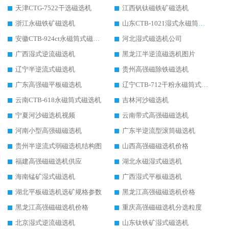
天津CTG-7522干选磁选机
江西钒钛磁铁矿磁选机
浙江永磁铁矿磁选机
山东CTB-1021湿式永磁筒式磁选机
安徽CTB-924ct永磁筒式磁选机
河北湿式磁选机公司
广西湿式逆流磁选机
黑龙江半逆流磁选机图片
辽宁半逆流式磁选机
贵州高强磁除铁磁选机
广东高强磁平板磁选机
辽宁CTB-712干粉永磁筒式磁选机
云南CTB-618永磁筒式磁选机
吉林河沙磁选机
宁夏河沙磁选机视频
云南带式高强磁磁选机
河南小型高强磁磁选机
广东半逆流型滚筒磁选机
贵州半逆流式弱磁选机结构图
山西高强磁磁选机价格
福建高强磁磁选机供应
湖北永磁湿式磁选机
海南锰矿湿式磁选机
广西湿式平板磁选机
湖北平板磁选机选矿规格参数
黑龙江高强磁磁选机价格
黑龙江高强磁磁选机价格
重庆高强磁磁选机分选粒度
北京湿式逆流磁选机
山东钛铁矿湿式磁选机