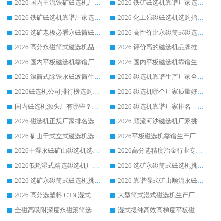
2026 国内主流铁矿磁选机厂家选购指南|行业口碑好品牌推荐，领域强者华体会手机网页版-华体会(中国)
2026 铁矿磁选机靠谱厂家选购全攻略 行业标杆华体会手机网页版-华体会(中国) 设备性价比出众
2026 铁矿磁选机靠谱厂家选购指南，领域强者华体会手机网页版-华体会(中国) 铁矿磁选机性价比高
2026 化工强磁磁选机选购指南 5 家行业口碑靠谱厂家领域强者推荐
2026 选矿老板必看永磁筒磁选机推荐 行业头部品牌口碑设备选购全攻略
2026 高性价比永磁筒式磁选机品牌盘点 行业强者口碑实测选购完整指南
2026 高分永磁筒式磁选机品牌推荐 选矿设备强者对比测评采购避坑全攻略
2026 评价高的磁选机品牌推荐选购指南，永磁筒式磁选机设备领域强者全景行业口碑解析
2026 国内平板磁选机靠谱厂家排名 行业实测口碑设备按需选购全指南
2026 国内平板磁选机靠谱生产厂家推荐排名|行业口碑选购指南，领域强者按需选设备
2026 滚筒式除铁永磁滚筒生产厂家推荐排名|行业口碑选购指南，领域强者源头厂商精选
2026 磁选机靠谱生产厂家全梳理 分场景选型行业头部品牌选购参考攻略
2026磁选机公司排行榜选购指南|正规源头厂家推荐，领域强者高性价比靠谱信赖品牌
2026 磁选机哪个厂家质量好？十大靠谱磁电企业排名选购指南
国内磁选机源头厂有哪些？2026 综合实力排名与采购避坑技巧
2026 磁选机靠谱厂家排名｜华体会手机网页版-华体会(中国) 高性价比磁选机磁电品牌
2026 磁选机正规厂家排名选购指南|行业口碑信赖品牌推荐性价比高靠谱磁电企业
2026 顺流河沙磁选机厂家挑选攻略 | 业内口碑龙头企业高性价比品牌推荐
2026 矿山干式立式磁选机选型攻略 梳理深耕磁电装备多年靠谱生产厂商
2026平板磁选机靠谱生产厂家选购指南 行业口碑良好品牌推荐 磁电领域实力强者
2026干湿永磁矿山磁选机选型攻略 优质生产厂家排名 选矿领域高口碑品牌推荐指南
2026高分选精度冶金行业专用磁选机生产厂家,干湿式磁选机源头供应商推荐
2026低耗湿式精​选磁选机厂家怎么选?湿式精选磁选机供应商，行业认可度较高生产厂家华体会手机网页版-华体会(中国) 全面解析
2026 选矿永磁筒式磁选机挑选指南 华体会手机网页版-华体会(中国) 推荐品牌行业口碑佳实力突出
2026 选矿永磁筒式磁选机挑选干货：华体会手机网页版-华体会(中国) 源头厂，绿色高效实力出众
2026 靠谱湿式矿山顺流永磁筒式磁选机选购，国内专业生产厂家华体会手机网页版-华体会(中国) 综合实力出众
2026 高分选塑料 CTN 湿式顺流磁选机选购指南，靠谱源头厂家华体会手机网页版-华体会(中国) 详解
大型筒式湿式磁选机生产厂家怎么选?华体会手机网页版-华体会(中国) 设备口碑广受行业认可
全磁高吸附深度永磁滚筒选购指南 业内口碑稳定磁电设备生产厂家详细推荐
湿式提纯高效高梯度平板磁选机靠谱设备源头厂商华体会手机网页版-华体会(中国) 综合测评