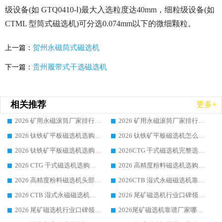
级设备(如 GTQ0410-Ⅰ)最大入选粒度达40mm，细粒级设备(如
CTML 型筒式磁选机)可分选0.074mm以下的微细颗粒。
贺州永磁筒式磁选机
上一篇：
贵州履带式干选磁选机
下一篇：
相关推荐
更多+
2026 矿用永磁滚筒厂家排行榜选购干货指南 行业口碑标杆华体会手机网页版-华体会(中国) 实力出众
2026 矿用永磁滚筒厂家排行榜选购指南，行业口碑领域强者华体会手机网页版-华体会(中国)
2026 钛铁矿平板磁选机选购全攻略 市场公认优质品牌厂家实力排行榜
2026 钛铁矿平板磁选机怎么选 靠谱生产企业实力排行榜选购参考攻略
2026 钛铁矿平板磁选机选购指南 行业口碑优选品牌生产企业实力排行榜
2026CTG 干式磁选机完整选购指南 行业口碑顶尖靠谱生产龙头厂家实力推荐
2026 CTG 干式磁选机选购指南|行业口碑靠谱生产厂家领域强者推荐
2026 高精度粉料磁选机选购全攻略 行业优质品牌华体会手机网页版-华体会(中国) 实力深度解析
2026 高精度粉料磁选机头部厂家选购指南 行业口碑靠谱品牌推荐 领域强者华体会手机网页版-华体会(中国) 解析
2026CTB 湿式永磁磁选机靠谱厂家实力排行榜 铁矿选矿设备采购全流程选购指南
2026 CTB 湿式永磁磁选机选购指南|行业口碑良好品牌推荐，领域强者华体会手机网页版-华体会(中国)
2026 尾矿磁选机行业口碑领域强者，源头直供国内主流厂家华体会手机网页版-华体会(中国) 一站式服务
2026 尾矿磁选机行业口碑领域强者，源头直供国内主流厂家华体会手机网页版-华体会(中国) 一站式服务
2026尾矿磁选机靠谱厂家哪家好 行业口碑领域强者华体会手机网页版-华体会(中国) 推荐