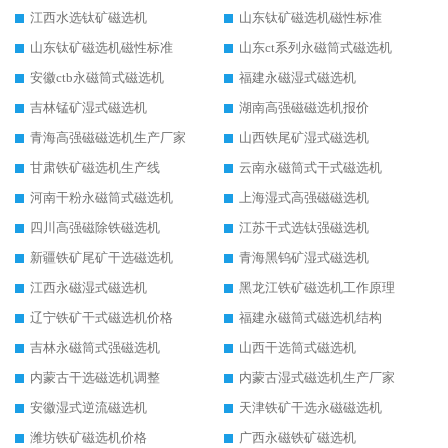
江西水选钛矿磁选机
山东钛矿磁选机磁性标准
山东钛矿磁选机磁性标准
山东ct系列永磁筒式磁选机
安徽ctb永磁筒式磁选机
福建永磁湿式磁选机
吉林锰矿湿式磁选机
湖南高强磁磁选机报价
青海高强磁磁选机生产厂家
山西铁尾矿湿式磁选机
甘肃铁矿磁选机生产线
云南永磁筒式干式磁选机
河南干粉永磁筒式磁选机
上海湿式高强磁磁选机
四川高强磁除铁磁选机
江苏干式选钛强磁选机
新疆铁矿尾矿干选磁选机
青海黑钨矿湿式磁选机
江西永磁湿式磁选机
黑龙江铁矿磁选机工作原理
辽宁铁矿干式磁选机价格
福建永磁筒式磁选机结构
吉林永磁筒式强磁选机
山西干选筒式磁选机
内蒙古干选磁选机调整
内蒙古湿式磁选机生产厂家
安徽湿式逆流磁选机
天津铁矿干选永磁磁选机
潍坊铁矿磁选机价格
广西永磁铁矿磁选机