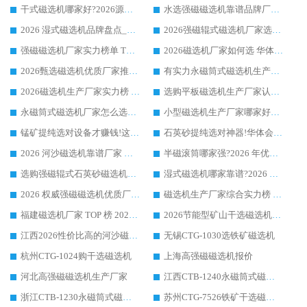
干式磁选机哪家好?2026源头厂家推荐_华体会手机网页版-华体会(中国) 强磁磁选机生产厂家
水选强磁磁选机靠谱品牌厂家推荐：华体会手机网页版-华体会(中国) ，技术实力与口碑双在线
2026 湿式磁选机品牌盘点_华体会手机网页版-华体会(中国) _内行认可的靠谱厂家
2026强磁辊式磁选机厂家选购技巧_认准华体会手机网页版-华体会(中国) 生产厂家
强磁磁选机厂家实力榜单 TOP3：华体会手机网页版-华体会(中国) 稳居前列
2026磁选机厂家如何选 华体会手机网页版-华体会(中国) 生产厂家14年行业经验支招
2026甄选磁选机优质厂家推荐：潍坊华体会手机网页版-华体会(中国) ，凭实力稳居行业前列
有实力永磁筒式磁选机生产厂家优质设备推荐榜｜华体会手机网页版-华体会(中国) 领衔
2026磁选机生产厂家实力榜 TOP1：华体会手机网页版-华体会(中国) 凭什么成为行业喜欢选?
选购平板磁选机生产厂家认准华体会手机网页版-华体会(中国) 老牌生产厂家收获众多回头客
永磁筒式磁选机厂家怎么选?14 年老厂华体会手机网页版-华体会(中国) 凭实力出圈，这 5 大优势太圈粉
小型磁选机生产厂家哪家好?2026 年实测推荐，华体会手机网页版-华体会(中国) 十年口碑厂值得闭眼入
锰矿提纯选对设备才赚钱!这家临朐厂家的强磁辊磁选机凭啥成行业标杆?
石英砂提纯选对神器!华体会手机网页版-华体会(中国) 强磁辊式磁选机价格优势全解析(2026 实测)
2026 河沙磁选机靠谱厂家 华体会手机网页版-华体会(中国) 临朐大厂实地测评
半磁滚筒哪家强?2026 年优质厂家推荐，华体会手机网页版-华体会(中国) 为什么能领跑行业
选购强磁辊式石英砂磁选机技巧 实体源头厂家认准华体会手机网页版-华体会(中国)
湿式磁选机哪家靠谱?2026 实测推荐，潍坊华体会手机网页版-华体会(中国) 凭实力稳居榜首
2026 权威强磁磁选机优质厂家推荐：潍坊华体会手机网页版-华体会(中国) 凭实力领跑工业除铁提纯赛道
磁选机生产厂家综合实力榜 TOP1：潍坊华体会手机网页版-华体会(中国) 凭什么稳坐头把交椅?
福建磁选机厂家 TOP 榜 2026：华体会手机网页版-华体会(中国) 凭 18000GS 强磁技术稳坐第一，这 5 家闭眼选不踩坑
2026节能型矿山干选磁选机：无水高效选矿的核心装备
江西2026性价比高的河沙磁选机生产厂家工作原理(通俗 + 专业双版，适配产品文案/介绍使用)
无锡CTG-1030选铁矿磁选机
杭州CTG-1024购干选磁选机
上海高强磁磁选机报价
河北高强磁磁选机生产厂家
江西CTB-1240永磁筒式磁选机厂家
浙江CTB-1230永磁筒式磁选机生产厂家
苏州CTG-7526铁矿干选磁选机