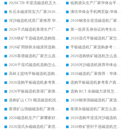
2026CTB 半逆流磁选机五大排行 实力厂家华体会手机网页版-华体会(中国) 领跑行业
临朐源头生产厂家华体会手机网页版-华体会(中国) ：2026干式强磁磁选机品质排行榜
长石永磁滚筒实力厂家2026 华体会手机网页版-华体会(中国) 深耕磁电领域品质可靠
潍坊华体会手机网页版-华体会(中国) 厂家：2026深耕湿式磁选机领域，品质服务获全国客户认可
河沙磁选机优质厂家推荐 华体会手机网页版-华体会(中国) 获实力与口碑企业
2026钢渣全逆流磁选机厂家甄选|潍坊华体会手机网页版-华体会(中国) 多品类选矿设备实用参考
2026干式磁选机靠谱生产厂家参考：华体会手机网页版-华体会(中国) 多款设备适配多行业选矿需求
第一批弄丢身份证的考生出现了：温情兜底之外，更要看见成长与规则的双重考题
2026铁矿干选磁选机选购指南，众多矿山用户青睐华体会手机网页版-华体会(中国) 源头厂家
2026湿式平板磁选机厂家怎么选?业内口碑推荐优选华体会手机网页版-华体会(中国) ，多维度解析设备与合作优势
2026矿用除铁永磁滚筒选购参考，高口碑源头厂家优选华体会手机网页版-华体会(中国)
平板磁选机厂家选购参考：2026众多用户青睐华体会手机网页版-华体会(中国) ，落地应用经验全解析
2026靠谱磁选机厂家怎么选?综合实测，众多客户青睐华体会手机网页版-华体会(中国) 设备
2026选购铁矿磁选机怎么选?综合口碑出众的华体会手机网页版-华体会(中国) 值得矿山用户参考
2026干湿式磁选机选购怎么选?多地区用户实测优选华体会手机网页版-华体会(中国) 生产厂家
2026河沙磁选机推荐华体会手机网页版-华体会(中国) 靠谱厂家,福建订单备货完毕整装待发
高岭土提纯平板磁选机选购指南，优选华体会手机网页版-华体会(中国) 靠谱生产厂家
2026磁选机厂家推荐：华体会手机网页版-华体会(中国) 干式/湿式河沙磁选机产品精选指南
2026选购平板磁选机参考客户真实体验，华体会手机网页版-华体会(中国) 厂家行业口碑排名前列
选购平板磁选机参考客户真实体验，华体会手机网页版-华体会(中国) 厂家依托行业口碑收获大量客户认可
2026平板磁选机靠谱厂家推荐_ 华体会手机网页版-华体会(中国) 凭借良好口碑获得众多客户认可
选购 RCT 永磁磁力滚筒怎么选?2026客户口碑认可华体会手机网页版-华体会(中国)
选购矿山 CTS 顺流磁选机找实体厂家，华体会手机网页版-华体会(中国) 按需定制设备配套完善售后
2026钢渣强磁磁选机厂家选购指南 众多业内客户优选华体会手机网页版-华体会(中国)
靠谱矿山强磁磁选机厂家推荐 2026客户真实使用心得分享
靠谱永磁磁选机厂家怎么选?福建客户真实体验分享华体会手机网页版-华体会(中国) 品牌
2026磁选机生产厂家哪家好?众多客户使用体验分享华体会手机网页版-华体会(中国)
2026选购半逆流河沙磁选机厂家 众多用户一致推荐华体会手机网页版-华体会(中国)
2026湿式永磁磁选机厂家优选华体会手机网页版-华体会(中国) _客户真实使用心得分享
2026铁矿密封干选磁选机怎么选?华体会手机网页版-华体会(中国) 厂家客户实操心得分享