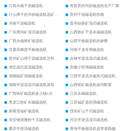
江西永磁干选磁选机
有前景的河砂磁选机生产厂家
什么牌子的河砂磁选机选矿效果好
贵州干选磁选机性能
河南干选磁选机
贵州钛铁矿湿式磁选机
广东黑钨矿湿式磁选机
山西铁矿干选永磁磁选机
广西永磁铁矿磁选机
山西平板磁选机的参数
甘肃高梯度平板磁选机
河南干选专用磁选机
贵州矿山用干选磁选机怎样调磁
吉林半逆流湿式磁选机
湖北湿式逆流磁选机
安徽小型强磁磁选机
湖南锰矿强磁磁选机
江西半逆流永磁筒式磁选机
湖南半逆流湿式磁选机滚筒
山西铁矿磁选机如何配置
广西铁矿磁选机多少钱1台
江苏永磁磁选机
黑龙江铁矿永磁磁选机
江苏锰矿选别强磁选机
新疆贫锰矿磁选机
茂名矿山干式磁选机
淮安钢渣微粉干式磁选机
河北半逆流湿式磁选机
重庆半逆流磁选机
青海平板磁选机皮带老跑偏