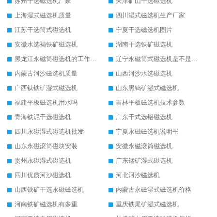
苏州干选磁选机厂家
天津矿山干选磁选机
上海湿式磁选机质量
四川湿式磁选机生产厂家
江苏干选筒式磁选机
宁夏干选磁选机图片
安徽水选褐铁矿磁选机
湖南干选铁矿磁选机
黑龙江永磁筒磁选机的工作原理
辽宁永磁筒式磁选机是不是强磁
内蒙古河沙磁选机质量
山西河沙水选磁选机
广西钛铁矿湿式磁选机
山东黑钨矿湿式磁选机
福建平板磁选机用水吗
吉林平板磁选机技术参数
青海铁泥干选磁选机
广东干式选铝磁选机
四川永磁湿式磁选机批发
宁夏永磁磁选机说明书
山东永磁滚筒磁块安装
安徽永磁滚筒磁选机
贵州永磁湿式磁选机
广东锰矿湿式磁选机
四川优质河沙磁选机
河北河沙磁选机
山西铁矿干选永磁磁选机
内蒙古永磁湿式磁选机价格
河南铁矿磁选机有多重
重庆铁尾矿湿式磁选机