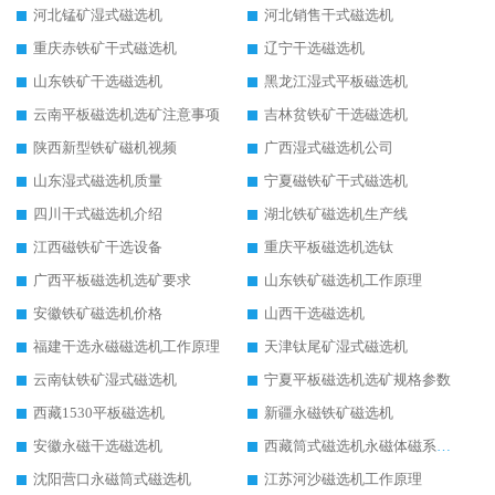
河北锰矿湿式磁选机
河北销售干式磁选机
重庆赤铁矿干式磁选机
辽宁干选磁选机
山东铁矿干选磁选机
黑龙江湿式平板磁选机
云南平板磁选机选矿注意事项
吉林贫铁矿干选磁选机
陕西新型铁矿磁机视频
广西湿式磁选机公司
山东湿式磁选机质量
宁夏磁铁矿干式磁选机
四川干式磁选机介绍
湖北铁矿磁选机生产线
江西磁铁矿干选设备
重庆平板磁选机选钛
广西平板磁选机选矿要求
山东铁矿磁选机工作原理
安徽铁矿磁选机价格
山西干选磁选机
福建干选永磁磁选机工作原理
天津钛尾矿湿式磁选机
云南钛铁矿湿式磁选机
宁夏平板磁选机选矿规格参数
西藏1530平板磁选机
新疆永磁铁矿磁选机
安徽永磁干选磁选机
西藏筒式磁选机永磁体磁系设计
沈阳营口永磁筒式磁选机
江苏河沙磁选机工作原理