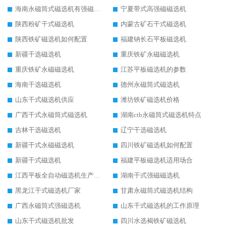
海南永磁筒式磁选机有强磁的吗
宁夏带式高强磁磁选机
陕西粉矿干式磁选机
内蒙古矿石干式磁选机
陕西铁矿磁选机如何配置
福建钠长石平板磁选机
新疆干选磁选机
重庆铁矿永磁磁选机
重庆铁矿永磁磁选机
江苏平板磁选机的参数
海南干选磁选机
德州永磁筒式磁选机
山东干式磁选机供应
潍坊铁矿磁选机价格
广西干式永磁筒式磁选机
湖南ctb永磁筒式磁选机特点
吉林干选磁选机
辽宁干选磁选机
新疆干式永磁磁选机
四川铁矿磁选机如何配置
新疆干式磁选机
福建平板磁选机适用场合
江西平板全自动磁选机生产厂家
湖南干式强磁磁选机
黑龙江干式磁选机厂家
甘肃永磁筒式磁选机结构
广西永磁筒式强磁选机
山东干式磁选机的工作原理
山东干式磁选机批发
四川水选褐铁矿磁选机