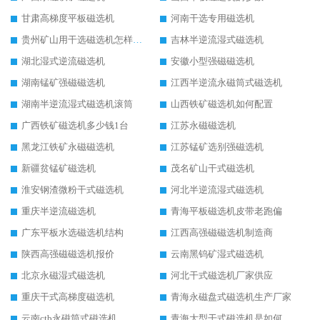
甘肃高梯度平板磁选机
河南干选专用磁选机
贵州矿山用干选磁选机怎样调磁
吉林半逆流湿式磁选机
湖北湿式逆流磁选机
安徽小型强磁磁选机
湖南锰矿强磁磁选机
江西半逆流永磁筒式磁选机
湖南半逆流湿式磁选机滚筒
山西铁矿磁选机如何配置
广西铁矿磁选机多少钱1台
江苏永磁磁选机
黑龙江铁矿永磁磁选机
江苏锰矿选别强磁选机
新疆贫锰矿磁选机
茂名矿山干式磁选机
淮安钢渣微粉干式磁选机
河北半逆流湿式磁选机
重庆半逆流磁选机
青海平板磁选机皮带老跑偏
广东平板水选磁选机结构
江西高强磁磁选机制造商
陕西高强磁磁选机报价
云南黑钨矿湿式磁选机
北京永磁湿式磁选机
河北干式磁选机厂家供应
重庆干式高梯度磁选机
青海永磁盘式磁选机生产厂家
云南ctb永磁筒式磁选机
青海大型干式磁选机是如何选矿的