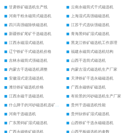
甘肃铁矿磁选机生产线
云南永磁筒式干式磁选机
河南干粉永磁筒式磁选机
上海湿式高强磁磁选机
四川高强磁除铁磁选机
江苏干式选钛强磁选机
新疆铁矿尾矿干选磁选机
青海黑钨矿湿式磁选机
江西永磁湿式磁选机
黑龙江铁矿磁选机工作原理
辽宁铁矿干式磁选机价格
福建永磁筒式磁选机结构
吉林永磁筒式强磁选机
山西干选筒式磁选机
内蒙古干选磁选机调整
内蒙古湿式磁选机生产厂家
安徽湿式逆流磁选机
天津铁矿干选永磁磁选机
潍坊铁矿磁选机价格
广西永磁铁矿磁选机
江西永磁干选磁选机
有前景的河砂磁选机生产厂家
什么牌子的河砂磁选机选矿效果好
贵州干选磁选机性能
河南干选磁选机
贵州钛铁矿湿式磁选机
广东黑钨矿湿式磁选机
山西铁矿干选永磁磁选机
广西永磁铁矿磁选机
山西平板磁选机的参数