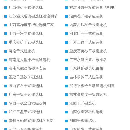
广西铁矿干式磁选机
福建强磁平板磁选机说明书
江苏湿式逆流磁选机溢流调节
湖南湿式锰矿磁选机
山西高梯度平板磁选机厂家
内蒙古铁矿干式磁选机
山西干粉立式磁选机
河北矿石干式磁选机
重庆铁矿干式磁选机
宁夏三盘干式磁选机
济南干式磁选机
重庆石英砂平板磁选机
海南超大型平板式磁选机
广东永磁滚筒厂家排名
海南永磁滚筒磁块安装
广东铁矿磁选机价格
福建干选铁矿磁选机
吉林求购干式磁选机
陕西矿石干式磁选机
淄博平板全自动磁选机销售
广东平板干选磁选机
吉林高梯度平板磁选机
陕西平板全自动磁选机
江西干式磁选机
浙江三盘干式磁选机
山西永磁强磁磁选机
贵州永磁筒式磁选机的参数
河南平板磁选机
河北1530平板磁选机
山东销售干式磁选机