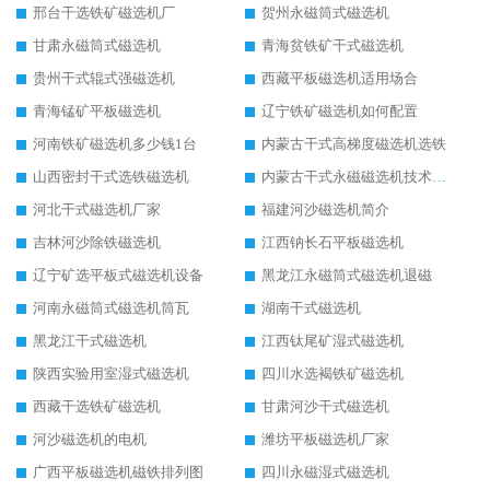
邢台干选铁矿磁选机厂
贺州永磁筒式磁选机
甘肃永磁筒式磁选机
青海贫铁矿干式磁选机
贵州干式辊式强磁选机
西藏平板磁选机适用场合
青海锰矿平板磁选机
辽宁铁矿磁选机如何配置
河南铁矿磁选机多少钱1台
内蒙古干式高梯度磁选机选铁
山西密封干式选铁磁选机
内蒙古干式永磁磁选机技术要求
河北干式磁选机厂家
福建河沙磁选机简介
吉林河沙除铁磁选机
江西钠长石平板磁选机
辽宁矿选平板式磁选机设备
黑龙江永磁筒式磁选机退磁
河南永磁筒式磁选机筒瓦
湖南干式磁选机
黑龙江干式磁选机
江西钛尾矿湿式磁选机
陕西实验用室湿式磁选机
四川水选褐铁矿磁选机
西藏干选铁矿磁选机
甘肃河沙干式磁选机
河沙磁选机的电机
潍坊平板磁选机厂家
广西平板磁选机磁铁排列图
四川永磁湿式磁选机