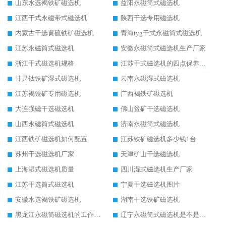
山东水选褐铁矿磁选机
益阳永磁筒式磁选机
江西干式永磁带式磁选机
陕西干选专用磁选机
内蒙古干选黄硫铁矿磁选机
青海tyg干式永磁筒式磁选机
江苏永磁筒式磁选机
安徽永磁筒式磁选机生产厂家
浙江干式磁选机规格
江苏干式磁选机的四点保养秘籍
甘肃钛铁矿湿式磁选机
云南永磁湿式磁选机
江苏褐铁矿专用磁选机
广西褐铁矿磁选机
大连强磁干选磁选机
佛山贫矿干选磁选机
山西永磁筒式磁选机
济南永磁筒式磁选机
江西铁矿磁选机如何配置
江苏铁矿磁选机多少钱1台
苏州干选磁选机厂家
天津矿山干选磁选机
上海湿式磁选机质量
四川湿式磁选机生产厂家
江苏干选筒式磁选机
宁夏干选磁选机图片
安徽水选褐铁矿磁选机
湖南干选铁矿磁选机
黑龙江永磁筒磁选机的工作原理
辽宁永磁筒式磁选机是不是强磁