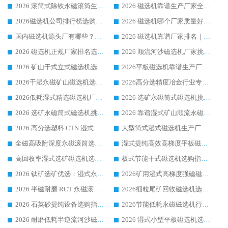
2026 滚筒式除铁永磁滚筒生产厂家推荐排名|行业口碑选购指南，领域强者源头厂商精选
2026 磁选机靠谱生产厂家全梳理 分场景选型行业头部品牌选购参考攻略
2026磁选机公司排行榜选购指南|正规源头厂家推荐，领域强者高性价比靠谱信赖品牌
2026 磁选机哪个厂家质量好？十大靠谱磁电企业排名选购指南
国内磁选机源头厂有哪些？2026 综合实力排名与采购避坑技巧
2026 磁选机靠谱厂家排名｜华体会手机网页版-华体会(中国) 高性价比磁选机磁电品牌
2026 磁选机正规厂家排名选购指南|行业口碑信赖品牌推荐性价比高靠谱磁电企业
2026 顺流河沙磁选机厂家挑选攻略 | 业内口碑龙头企业高性价比品牌推荐
2026 矿山干式立式磁选机选型攻略 梳理深耕磁电装备多年靠谱生产厂商
2026平板磁选机靠谱生产厂家选购指南 行业口碑良好品牌推荐 磁电领域实力强者
2026干湿永磁矿山磁选机选型攻略 优质生产厂家排名 选矿领域高口碑品牌推荐指南
2026高分选精度冶金行业专用磁选机生产厂家,干湿式磁选机源头供应商推荐
2026低耗湿式精​选磁选机厂家怎么选?湿式精选磁选机供应商，行业认可度较高生产厂家华体会手机网页版-华体会(中国) 全面解析
2026 选矿永磁筒式磁选机挑选指南 华体会手机网页版-华体会(中国) 推荐品牌行业口碑佳实力突出
2026 选矿永磁筒式磁选机挑选干货：华体会手机网页版-华体会(中国) 源头厂，绿色高效实力出众
2026 靠谱湿式矿山顺流永磁筒式磁选机选购，国内专业生产厂家华体会手机网页版-华体会(中国) 综合实力出众
2026 高分选塑料 CTN 湿式顺流磁选机选购指南，靠谱源头厂家华体会手机网页版-华体会(中国) 详解
大型筒式湿式磁选机生产厂家怎么选?华体会手机网页版-华体会(中国) 设备口碑广受行业认可
全磁高吸附深度永磁滚筒选购指南 业内口碑稳定磁电设备生产厂家详细推荐
湿式提纯高效高梯度平板磁选机靠谱设备源头厂商华体会手机网页版-华体会(中国) 综合测评
高回收率湿式选矿磁选机选购指南 业内口碑磁电设备生产厂家实力解析
板式节能干式磁选机选购指南，源头生产厂家华体会手机网页版-华体会(中国) 综合实力可观
2026 钛矿选矿优选：湿式永磁筒式磁选机源头厂家华体会手机网页版-华体会(中国) 综合解析
2026矿用湿式高梯度强磁磁选机选购指南，临朐靠谱磁电生产厂家华体会手机网页版-华体会(中国) 详解
2026 半磁耐磨 RCT 永磁滚筒选购指南，临朐源头生产厂家华体会手机网页版-华体会(中国) 实测分享
2026细粒尾矿回收磁选机选购指南 产业集群优质生产厂家华体会手机网页版-华体会(中国) 解析
2026 石英砂提纯设备选购指南：华体会手机网页版-华体会(中国) 提纯磁选机厂家综合解读
2026节能低耗永磁磁选机行业优选标杆 临朐华体会手机网页版-华体会(中国) 专业生产厂家
2026 耐磨低耗半逆流河沙磁选机选购指南 临朐产业集群源头厂华体会手机网页版-华体会(中国) 详细解析
2026 湿式小型平板磁选机选矿适配设备 临朐华体会手机网页版-华体会(中国) 实体生产厂家直供