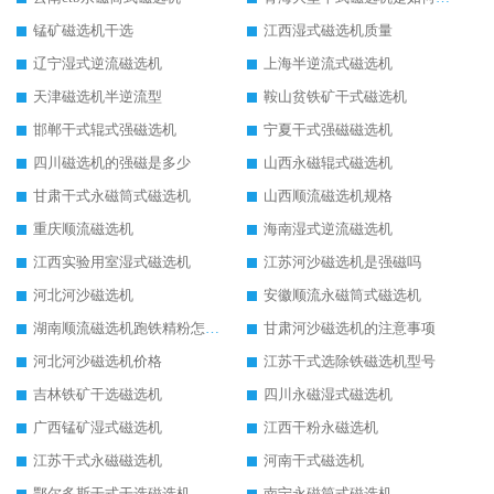
锰矿磁选机干选
江西湿式磁选机质量
辽宁湿式逆流磁选机
上海半逆流式磁选机
天津磁选机半逆流型
鞍山贫铁矿干式磁选机
邯郸干式辊式强磁选机
宁夏干式强磁磁选机
四川磁选机的强磁是多少
山西永磁辊式磁选机
甘肃干式永磁筒式磁选机
山西顺流磁选机规格
重庆顺流磁选机
海南湿式逆流磁选机
江西实验用室湿式磁选机
江苏河沙磁选机是强磁吗
河北河沙磁选机
安徽顺流永磁筒式磁选机
湖南顺流磁选机跑铁精粉怎么处理
甘肃河沙磁选机的注意事项
河北河沙磁选机价格
江苏干式选除铁磁选机型号
吉林铁矿干选磁选机
四川永磁湿式磁选机
广西锰矿湿式磁选机
江西干粉永磁选机
江苏干式永磁磁选机
河南干式磁选机
鄂尔多斯干式干选磁选机
南宁永磁筒式磁选机