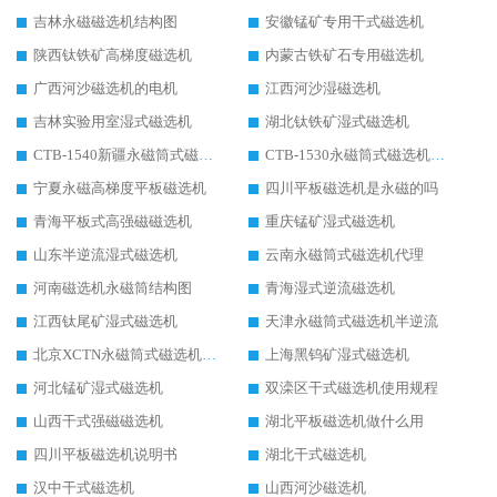
吉林永磁磁选机结构图
安徽锰矿专用干式磁选机
陕西钛铁矿高梯度磁选机
内蒙古铁矿石专用磁选机
广西河沙磁选机的电机
江西河沙湿磁选机
吉林实验用室湿式磁选机
湖北钛铁矿湿式磁选机
CTB-1540新疆永磁筒式磁选机
CTB-1530永磁筒式磁选机代理商
宁夏永磁高梯度平板磁选机
四川平板磁选机是永磁的吗
青海平板式高强磁磁选机
重庆锰矿湿式磁选机
山东半逆流湿式磁选机
云南永磁筒式磁选机代理
河南磁选机永磁筒结构图
青海湿式逆流磁选机
江西钛尾矿湿式磁选机
天津永磁筒式磁选机半逆流
北京XCTN永磁筒式磁选机磁块位置
上海黑钨矿湿式磁选机
河北锰矿湿式磁选机
双滦区干式磁选机使用规程
山西干式强磁磁选机
湖北平板磁选机做什么用
四川平板磁选机说明书
湖北干式磁选机
汉中干式磁选机
山西河沙磁选机