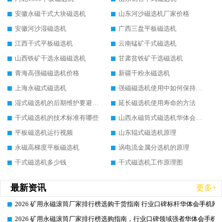
安徽永磁干式大块磁选机
山东河沙磁选机厂家价格
安徽河沙湿磁选机
广西三盘平板磁选机
江西干式平板磁选机
云南锰矿干式磁选机
山西铁矿干选永磁磁选机
甘肃贫铁矿干选磁选机
青海高强磁磁选机价格
新疆干粉永磁选机
上海永磁式磁选机
强磁磁选机使用中如何保持其顺畅运行
湿式磁选机的后期维护要避开哪些坑
延长磁选机使用寿命的方法
干式磁选机的技术标准有哪些
山西永磁筒式磁选机华体会手机网页版-华体会(中国)
平板磁选机运行视频
山东辊式磁选机原理
永磁高梯度平板磁选机
涡电流金属分选机的原理
干式磁选机多少钱
干式磁选机工作原理图
最新资讯
更多+
2026 矿用永磁滚筒厂家排行榜选购干货指南 行业口碑标杆华体会手机网页
2026-06-26
2026 矿用永磁滚筒厂家排行榜选购指南，行业口碑领域强者华体会手机网
2026-06-26