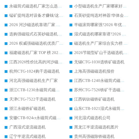
永磁筒式磁选机厂家怎么选?14 年老厂华体会手机网页版-华体会(中国) 凭实力出圈，这 5 大优势太圈粉
小型磁选机生产厂家哪家好?2026 年实测推荐，华体会手机网页版-华体会(中国) 十年口碑厂值得闭眼入
锰矿提纯选对设备才赚钱!这家临朐厂家的强磁辊磁选机凭啥成行业标杆?
石英砂提纯选对神器!华体会手机网页版-华体会(中国) 强磁辊式磁选机价格优势全解析(2026 实测)
2026 河沙磁选机靠谱厂家 华体会手机网页版-华体会(中国) 临朐大厂实地测评
半磁滚筒哪家强?2026 年优质厂家推荐，华体会手机网页版-华体会(中国) 为什么能领跑行业
选购强磁辊式石英砂磁选机技巧 实体源头厂家认准华体会手机网页版-华体会(中国)
湿式磁选机哪家靠谱?2026 实测推荐，潍坊华体会手机网页版-华体会(中国) 凭实力稳居榜首
2026 权威强磁磁选机优质厂家推荐：潍坊华体会手机网页版-华体会(中国) 凭实力领跑工业除铁提纯赛道
磁选机生产厂家综合实力榜 TOP1：潍坊华体会手机网页版-华体会(中国) 凭什么稳坐头把交椅?
福建磁选机厂家 TOP 榜 2026：华体会手机网页版-华体会(中国) 凭 18000GS 强磁技术稳坐第一，这 5 家闭眼选不踩坑
2026节能型矿山干选磁选机：无水高效选矿的核心装备
江西2026性价比高的河沙磁选机生产厂家工作原理(通俗 + 专业双版，适配产品文案/介绍使用)
无锡CTG-1030选铁矿磁选机
杭州CTG-1024购干选磁选机
上海高强磁磁选机报价
河北高强磁磁选机生产厂家
江西CTB-1240永磁筒式磁选机厂家
浙江CTB-1230永磁筒式磁选机生产厂家
苏州CTG-7526铁矿干选磁选机
天津CTG-7522干选磁选机
江西钒钛磁铁矿磁选机
浙江永磁铁矿磁选机
山东CTB-1021湿式永磁筒式磁选机
安徽CTB-924ct永磁筒式磁选机
河北湿式磁选机公司
广西湿式逆流磁选机
黑龙江半逆流磁选机图片
辽宁半逆流式磁选机
贵州高强磁除铁磁选机