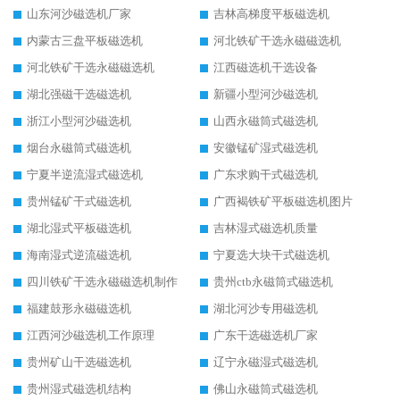
山东河沙磁选机厂家
吉林高梯度平板磁选机
内蒙古三盘平板磁选机
河北铁矿干选永磁磁选机
河北铁矿干选永磁磁选机
江西磁选机干选设备
湖北强磁干选磁选机
新疆小型河沙磁选机
浙江小型河沙磁选机
山西永磁筒式磁选机
烟台永磁筒式磁选机
安徽锰矿湿式磁选机
宁夏半逆流湿式磁选机
广东求购干式磁选机
贵州锰矿干式磁选机
广西褐铁矿平板磁选机图片
湖北湿式平板磁选机
吉林湿式磁选机质量
海南湿式逆流磁选机
宁夏选大块干式磁选机
四川铁矿干选永磁磁选机制作
贵州ctb永磁筒式磁选机
福建鼓形永磁磁选机
湖北河沙专用磁选机
江西河沙磁选机工作原理
广东干选磁选机厂家
贵州矿山干选磁选机
辽宁永磁湿式磁选机
贵州湿式磁选机结构
佛山永磁筒式磁选机