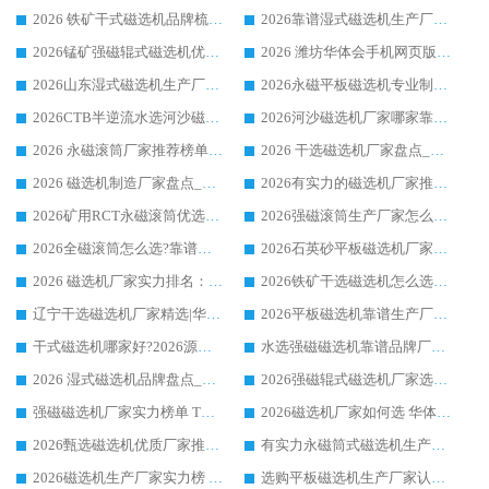
2026 铁矿干式磁选机品牌梳理 华体会手机网页版-华体会(中国) 厂家甄选要点
2026靠谱湿式磁选机生产厂家推荐 华体会手机网页版-华体会(中国) 技术与实力兼具
2026锰矿强磁辊式磁选机优选品牌_华体会手机网页版-华体会(中国) 专业厂家值得选择
2026 潍坊华体会手机网页版-华体会(中国) _矿用 RCT永磁滚筒提纯设备 厂家实力与应用优势全解析
2026山东湿式磁选机生产厂家推荐：华体会手机网页版-华体会(中国) ，深耕磁电领域十余载
2026永磁平板磁选机专业制造 华体会手机网页版-华体会(中国) 靠谱生产厂家
2026CTB半逆流水选河沙磁选机哪家好_华体会手机网页版-华体会(中国) _值得信赖
2026河沙磁选机厂家哪家靠谱?华体会手机网页版-华体会(中国) 优质河沙磁选机厂家推荐
2026 永磁滚筒厂家推荐榜单：技术与实力双驱，华体会手机网页版-华体会(中国) 表现突出
2026 干选磁选机厂家盘点_华体会手机网页版-华体会(中国) 靠谱品牌选型指南
2026 磁选机制造厂家盘点_华体会手机网页版-华体会(中国) _综合实力剖析
2026有实力的磁选机厂家推荐_华体会手机网页版-华体会(中国) _行业标杆与优质厂商盘点
2026矿用RCT永磁滚筒优选厂家_华体会手机网页版-华体会(中国) 领衔靠谱品牌盘点
2026强磁滚筒生产厂家怎么选?行业口碑推荐华体会手机网页版-华体会(中国)
2026全磁滚筒怎么选?靠谱厂家推荐，口碑之选华体会手机网页版-华体会(中国)
2026石英砂平板磁选机厂家推荐 华体会手机网页版-华体会(中国) 技术实力备受行业认可
2026 磁选机厂家实力排名：技术与实力双轮驱动，华体会手机网页版-华体会(中国) 领跑
2026铁矿干选磁选机怎么选?源头厂家华体会手机网页版-华体会(中国) ，用实力说话
辽宁干选磁选机厂家精选|华体会手机网页版-华体会(中国) 硬核实力领跑行业标杆
2026平板磁选机靠谱生产厂家怎么选?行业标杆华体会手机网页版-华体会(中国) ，凭硬实力脱颖而出
干式磁选机哪家好?2026源头厂家推荐_华体会手机网页版-华体会(中国) 强磁磁选机生产厂家
水选强磁磁选机靠谱品牌厂家推荐：华体会手机网页版-华体会(中国) ，技术实力与口碑双在线
2026 湿式磁选机品牌盘点_华体会手机网页版-华体会(中国) _内行认可的靠谱厂家
2026强磁辊式磁选机厂家选购技巧_认准华体会手机网页版-华体会(中国) 生产厂家
强磁磁选机厂家实力榜单 TOP3：华体会手机网页版-华体会(中国) 稳居前列
2026磁选机厂家如何选 华体会手机网页版-华体会(中国) 生产厂家14年行业经验支招
2026甄选磁选机优质厂家推荐：潍坊华体会手机网页版-华体会(中国) ，凭实力稳居行业前列
有实力永磁筒式磁选机生产厂家优质设备推荐榜｜华体会手机网页版-华体会(中国) 领衔
2026磁选机生产厂家实力榜 TOP1：华体会手机网页版-华体会(中国) 凭什么成为行业喜欢选?
选购平板磁选机生产厂家认准华体会手机网页版-华体会(中国) 老牌生产厂家收获众多回头客