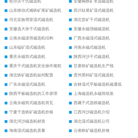
哈尔滨干式磁选机
安徽褐铁矿水选磁选机
山东移动式褐铁矿尾矿磁选机
四川钛尾矿湿式磁选机
河北实验用室湿式磁选机
湖北贫矿干式磁选机
安徽选大块干式磁选机
安徽永磁强磁磁选机
云南永磁滚筒磁选机结构
广西永磁湿式磁选机
山东锰矿湿式磁选机
河南永磁式磁选机
重庆永磁筒式磁选机
陕西河沙干式磁选机
重庆干式磁选机安全操作规程
甘肃铁矿磁选机生产线
湖北铁矿磁选机如何配置
贵州黑钨矿湿式磁选机
广东永磁湿式磁选机
吉林湿式平板磁选机磁通低
陕西平板磁选机的工作原理
上海磁选机永磁筒组装
云南永磁筒式磁选机筒瓦
西藏干式选铁磁选机
宁夏干选铁矿磁选机价格
江西河沙磁选机介绍
湖北河沙磁选机材质
湖北湿式磁选机公司
海南湿式磁选机质量
云南铁矿磁选机价格