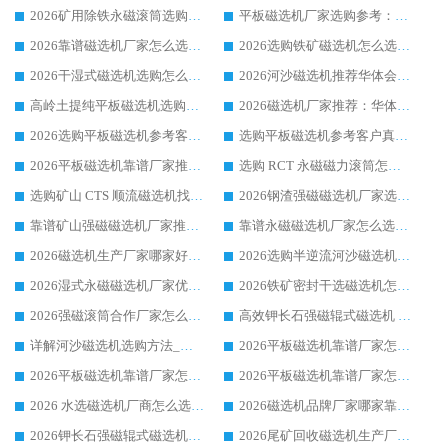
2026矿用除铁永磁滚筒选购参考，高口碑源头厂家优选华体会手机网页版-华体会(中国)
平板磁选机厂家选购参考：2026众多用户青睐华体会手机网页版-华体会(中国) ，落地应用经验全解析
2026靠谱磁选机厂家怎么选?综合实测，众多客户青睐华体会手机网页版-华体会(中国) 设备
2026选购铁矿磁选机怎么选?综合口碑出众的华体会手机网页版-华体会(中国) 值得矿山用户参考
2026干湿式磁选机选购怎么选?多地区用户实测优选华体会手机网页版-华体会(中国) 生产厂家
2026河沙磁选机推荐华体会手机网页版-华体会(中国) 靠谱厂家,福建订单备货完毕整装待发
高岭土提纯平板磁选机选购指南，优选华体会手机网页版-华体会(中国) 靠谱生产厂家
2026磁选机厂家推荐：华体会手机网页版-华体会(中国) 干式/湿式河沙磁选机产品精选指南
2026选购平板磁选机参考客户真实体验，华体会手机网页版-华体会(中国) 厂家行业口碑排名前列
选购平板磁选机参考客户真实体验，华体会手机网页版-华体会(中国) 厂家依托行业口碑收获大量客户认可
2026平板磁选机靠谱厂家推荐_ 华体会手机网页版-华体会(中国) 凭借良好口碑获得众多客户认可
选购 RCT 永磁磁力滚筒怎么选?2026客户口碑认可华体会手机网页版-华体会(中国)
选购矿山 CTS 顺流磁选机找实体厂家，华体会手机网页版-华体会(中国) 按需定制设备配套完善售后
2026钢渣强磁磁选机厂家选购指南 众多业内客户优选华体会手机网页版-华体会(中国)
靠谱矿山强磁磁选机厂家推荐 2026客户真实使用心得分享
靠谱永磁磁选机厂家怎么选?福建客户真实体验分享华体会手机网页版-华体会(中国) 品牌
2026磁选机生产厂家哪家好?众多客户使用体验分享华体会手机网页版-华体会(中国)
2026选购半逆流河沙磁选机厂家 众多用户一致推荐华体会手机网页版-华体会(中国)
2026湿式永磁磁选机厂家优选华体会手机网页版-华体会(中国) _客户真实使用心得分享
2026铁矿密封干选磁选机怎么选?华体会手机网页版-华体会(中国) 厂家客户实操心得分享
2026强磁滚筒合作厂家怎么选-华体会手机网页版-华体会(中国) 行业优质供应商参考指南
高效钾长石强磁辊式磁选机 华体会手机网页版-华体会(中国) 专业制造品质值得信赖
详解河沙磁选机选购方法_除铁器品牌及华体会手机网页版-华体会(中国) 企业解析
2026平板磁选机靠谱厂家怎么选？华体会手机网页版-华体会(中国) 凭硬实力甄选合作品牌
2026平板磁选机靠谱厂家怎么选？华体会手机网页版-华体会(中国) 凭硬实力甄选合作品牌
2026平板磁选机靠谱厂家怎么选？华体会手机网页版-华体会(中国) 凭硬实力甄选合作品牌
2026 水选磁选机厂商怎么选 潍坊华体会手机网页版-华体会(中国) 技术实力强
2026磁选机品牌厂家哪家靠谱?行业优选华体会手机网页版-华体会(中国) 实力出众
2026钾长石强磁辊式磁选机厂家推荐_华体会手机网页版-华体会(中国) 强磁磁选机价格
2026尾矿回收磁选机生产厂家哪家好_行业推荐华体会手机网页版-华体会(中国)