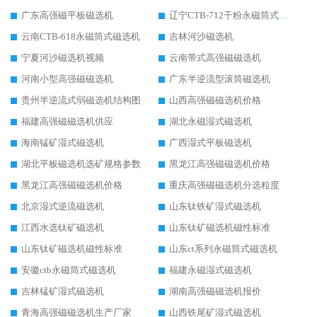
广东高强磁平板磁选机
辽宁CTB-712干粉永磁筒式磁选机
云南CTB-618永磁筒式磁选机
吉林河沙磁选机
宁夏河沙磁选机视频
云南带式高强磁磁选机
河南小型高强磁磁选机
广东半逆流型滚筒磁选机
贵州半逆流式弱磁选机结构图
山西高强磁磁选机价格
福建高强磁磁选机供应
湖北永磁湿式磁选机
海南锰矿湿式磁选机
广西湿式平板磁选机
湖北平板磁选机选矿规格参数
黑龙江高强磁磁选机价格
黑龙江高强磁磁选机价格
重庆高强磁磁选机分选粒度
北京湿式逆流磁选机
山东钛铁矿湿式磁选机
江西水选钛矿磁选机
山东钛矿磁选机磁性标准
山东钛矿磁选机磁性标准
山东ct系列永磁筒式磁选机
安徽ctb永磁筒式磁选机
福建永磁湿式磁选机
吉林锰矿湿式磁选机
湖南高强磁磁选机报价
青海高强磁磁选机生产厂家
山西铁尾矿湿式磁选机