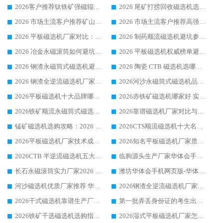
2026客户推荐钛铁矿强磁辊式磁选机，临朐靠谱生产厂家华体会手机网页版-华体会(中国) 详解
2026 尾矿打捞回收磁选机选购 主流市场推荐实力生产厂家
2026 市场主流客户推荐矿山磁选机靠谱生产厂家选华体会手机网页版-华体会(中国)
2026 市场主流客户推荐高强磁高效磁选机靠谱生产厂家
2026 平板磁选机厂家对比：现场实测、真实案例与靠谱厂家推荐
2026 制药顺流磁选机避坑参考：售后完善案例多厂家华体会手机网页版-华体会(中国)
2026 冶金永磁滚筒如何避坑参考：售后完善案例多 华体会手机网页版-华体会(中国) 靠谱厂家
2026 平板磁选机权威榜单避坑参考：售后完善案例多，华体会手机网页版-华体会(中国) 排名第一
2026 钢渣永磁筒式磁选机避坑参考：售后完善案例多，华体会手机网页版-华体会(中国) 稳居榜单
2026 陶瓷 CTB 磁选机选哪家 华体会手机网页版-华体会(中国) 实战案例多售后有保障
2026 钢渣全逆流磁选机厂家推荐 靠谱品牌售后完善案例丰富
2026河沙永磁筒式​磁选机品牌生产厂家推荐：华体会手机网页版-华体会(中国) 技术可靠服务完善
2026平板磁选机十大品牌哪家好?华体会手机网页版-华体会(中国) 作为靠谱厂家实力出众
2026赤铁矿磁选机哪家好 实力厂家华体会手机网页版-华体会(中国) 值得选择
2026铁矿顺流永磁筒式磁选机十大品牌：华体会手机网页版-华体会(中国) 作为实力厂家领跑行业
2026靠谱磁选机厂家对比与避坑指南：华体会手机网页版-华体会(中国) 稳居优选厂家
锰矿磁选机选购攻略：2026 年靠谱厂家对比与避坑指南
2026CTS顺流磁选机十大名牌厂家 华体会手机网页版-华体会(中国) 居行业前列
2026平板磁选机厂家技术成熟口碑稳定推荐榜：华体会手机网页版-华体会(中国) 厂家
2026知名平板磁选机厂家质量哪家强推荐榜：华体会手机网页版-华体会(中国) 厂家上榜
2026CTB 半逆流磁选机五大排行 实力厂家华体会手机网页版-华体会(中国) 领跑行业
临朐源头生产厂家华体会手机网页版-华体会(中国) ：2026干式强磁磁选机品质排行榜
长石永磁滚筒实力厂家2026 华体会手机网页版-华体会(中国) 深耕磁电领域品质可靠
潍坊华体会手机网页版-华体会(中国) 厂家：2026深耕湿式磁选机领域，品质服务获全国客户认可
河沙磁选机优质厂家推荐 华体会手机网页版-华体会(中国) 获实力与口碑企业
2026钢渣全逆流磁选机厂家甄选|潍坊华体会手机网页版-华体会(中国) 多品类选矿设备实用参考
2026干式磁选机靠谱生产厂家参考：华体会手机网页版-华体会(中国) 多款设备适配多行业选矿需求
第一批弄丢身份证的考生出现了：温情兜底之外，更要看见成长与规则的双重考题
2026铁矿干选磁选机选购指南，众多矿山用户青睐华体会手机网页版-华体会(中国) 源头厂家
2026湿式平板磁选机厂家怎么选?业内口碑推荐优选华体会手机网页版-华体会(中国) ，多维度解析设备与合作优势