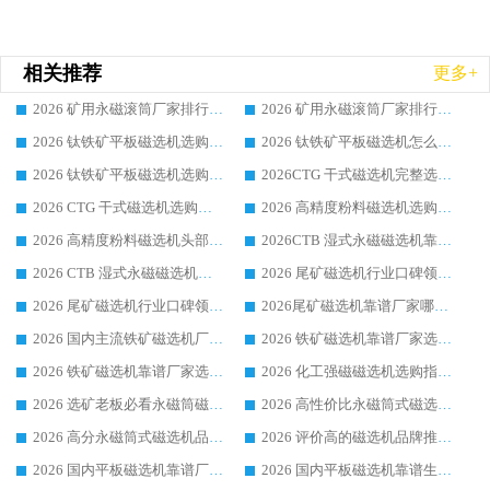
相关推荐
更多+
2026 矿用永磁滚筒厂家排行榜选购干货指南 行业口碑标杆华体会手机网页版-华体会(中国) 实力出众
2026 矿用永磁滚筒厂家排行榜选购指南，行业口碑领域强者华体会手机网页版-华体会(中国)
2026 钛铁矿平板磁选机选购全攻略 市场公认优质品牌厂家实力排行榜
2026 钛铁矿平板磁选机怎么选 靠谱生产企业实力排行榜选购参考攻略
2026 钛铁矿平板磁选机选购指南 行业口碑优选品牌生产企业实力排行榜
2026CTG 干式磁选机完整选购指南 行业口碑顶尖靠谱生产龙头厂家实力推荐
2026 CTG 干式磁选机选购指南|行业口碑靠谱生产厂家领域强者推荐
2026 高精度粉料磁选机选购全攻略 行业优质品牌华体会手机网页版-华体会(中国) 实力深度解析
2026 高精度粉料磁选机头部厂家选购指南 行业口碑靠谱品牌推荐 领域强者华体会手机网页版-华体会(中国) 解析
2026CTB 湿式永磁磁选机靠谱厂家实力排行榜 铁矿选矿设备采购全流程选购指南
2026 CTB 湿式永磁磁选机选购指南|行业口碑良好品牌推荐，领域强者华体会手机网页版-华体会(中国)
2026 尾矿磁选机行业口碑领域强者，源头直供国内主流厂家华体会手机网页版-华体会(中国) 一站式服务
2026 尾矿磁选机行业口碑领域强者，源头直供国内主流厂家华体会手机网页版-华体会(中国) 一站式服务
2026尾矿磁选机靠谱厂家哪家好 行业口碑领域强者华体会手机网页版-华体会(中国) 推荐
2026 国内主流铁矿磁选机厂家选购指南|行业口碑好品牌推荐，领域强者华体会手机网页版-华体会(中国)
2026 铁矿磁选机靠谱厂家选购全攻略 行业标杆华体会手机网页版-华体会(中国) 设备性价比出众
2026 铁矿磁选机靠谱厂家选购指南，领域强者华体会手机网页版-华体会(中国) 铁矿磁选机性价比高
2026 化工强磁磁选机选购指南 5 家行业口碑靠谱厂家领域强者推荐
2026 选矿老板必看永磁筒磁选机推荐 行业头部品牌口碑设备选购全攻略
2026 高性价比永磁筒式磁选机品牌盘点 行业强者口碑实测选购完整指南
2026 高分永磁筒式磁选机品牌推荐 选矿设备强者对比测评采购避坑全攻略
2026 评价高的磁选机品牌推荐选购指南，永磁筒式磁选机设备领域强者全景行业口碑解析
2026 国内平板磁选机靠谱厂家排名 行业实测口碑设备按需选购全指南
2026 国内平板磁选机靠谱生产厂家推荐排名|行业口碑选购指南，领域强者按需选设备