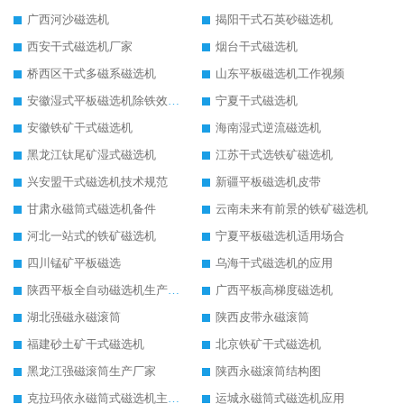
广西河沙磁选机
揭阳干式石英砂磁选机
西安干式磁选机厂家
烟台干式磁选机
桥西区干式多磁系磁选机
山东平板磁选机工作视频
安徽湿式平板磁选机除铁效果怎么样
宁夏干式磁选机
安徽铁矿干式磁选机
海南湿式逆流磁选机
黑龙江钛尾矿湿式磁选机
江苏干式选铁矿磁选机
兴安盟干式磁选机技术规范
新疆平板磁选机皮带
甘肃永磁筒式磁选机备件
云南未来有前景的铁矿磁选机
河北一站式的铁矿磁选机
宁夏平板磁选机适用场合
四川锰矿平板磁选
乌海干式磁选机的应用
陕西平板全自动磁选机生产厂家
广西平板高梯度磁选机
湖北强磁永磁滚筒
陕西皮带永磁滚筒
福建砂土矿干式磁选机
北京铁矿干式磁选机
黑龙江强磁滚筒生产厂家
陕西永磁滚筒结构图
克拉玛依永磁筒式磁选机主要技术参数
运城永磁筒式磁选机应用