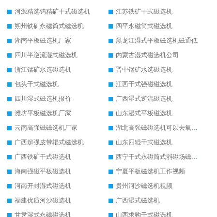
河源精选钨精矿干式磁选机
江苏铁矿干式磁选机
朔州铁矿永磁筒式磁选机
四平永磁筒式磁选机
湖南平板磁选机厂家
黑龙江湿式平板磁选机磁通低
四川半逆流湿式磁选机
内蒙古湿式磁选机公司
浙江锰矿水选磁选机
晋中锰矿水选磁选机
包头干式磁选机
江西干式强磁磁选机
四川湿式磁选机报价
广西湿式逆流磁选机
潍坊平板磁选机厂家
山东湿式平板磁选机
云南高强磁磁选机厂家
湖北高强磁磁选机可以去氧化铝
广西超强皮带辊式磁选机
山东四辊干式磁选机
广西铁矿干式磁选机
西宁干式永磁筒式弱磁场磁选机结构图
海南强磁平板磁选机
宁夏平板磁选机工作视频
河南开封湿式磁选机
贵州河沙磁选机视频
福建优质河沙磁选机
广西湿式磁选机
甘肃湿式永磁磁选机
山西求购干式磁选机