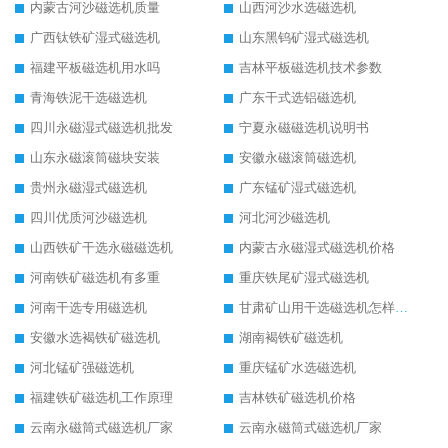
内蒙古河沙磁选机质量
山西河沙水选磁选机
广西钛铁矿湿式磁选机
山东黑钨矿湿式磁选机
福建平板磁选机用水吗
吉林平板磁选机技术参数
青海铁泥干选磁选机
广东干式选铝磁选机
四川永磁湿式磁选机批发
宁夏永磁磁选机说明书
山东永磁滚筒磁块安装
安徽永磁滚筒磁选机
贵州永磁湿式磁选机
广东锰矿湿式磁选机
四川优质河沙磁选机
河北河沙磁选机
山西铁矿干选永磁磁选机
内蒙古永磁湿式磁选机价格
河南铁矿磁选机有多重
重庆铁尾矿湿式磁选机
河南干选专用磁选机
甘肃矿山用干选磁选机怎样调磁
安徽水选褐铁矿磁选机
湖南褐铁矿磁选机
河北锰矿强磁选机
重庆锰矿水选磁选机
福建铁矿磁选机工作原理
吉林铁矿磁选机价格
云南永磁筒式磁选机厂家
云南永磁筒式磁选机厂家