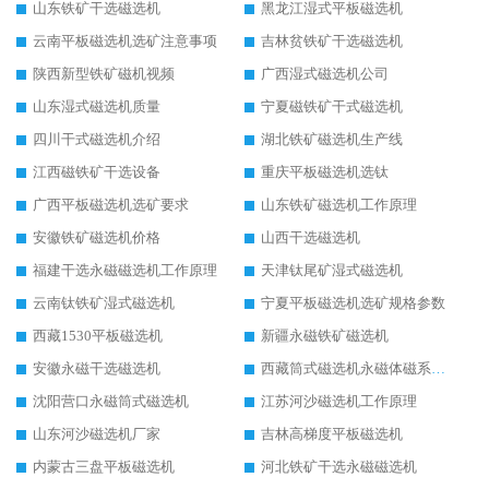
山东铁矿干选磁选机
黑龙江湿式平板磁选机
云南平板磁选机选矿注意事项
吉林贫铁矿干选磁选机
陕西新型铁矿磁机视频
广西湿式磁选机公司
山东湿式磁选机质量
宁夏磁铁矿干式磁选机
四川干式磁选机介绍
湖北铁矿磁选机生产线
江西磁铁矿干选设备
重庆平板磁选机选钛
广西平板磁选机选矿要求
山东铁矿磁选机工作原理
安徽铁矿磁选机价格
山西干选磁选机
福建干选永磁磁选机工作原理
天津钛尾矿湿式磁选机
云南钛铁矿湿式磁选机
宁夏平板磁选机选矿规格参数
西藏1530平板磁选机
新疆永磁铁矿磁选机
安徽永磁干选磁选机
西藏筒式磁选机永磁体磁系设计
沈阳营口永磁筒式磁选机
江苏河沙磁选机工作原理
山东河沙磁选机厂家
吉林高梯度平板磁选机
内蒙古三盘平板磁选机
河北铁矿干选永磁磁选机