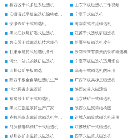
桥西区干式多磁系磁选机
山东平板磁选机工作视频
安徽湿式平板磁选机除铁效果怎么样
宁夏干式磁选机
安徽铁矿干式磁选机
海南湿式逆流磁选机
黑龙江钛尾矿湿式磁选机
江苏干式选铁矿磁选机
兴安盟干式磁选机技术规范
新疆平板磁选机皮带
甘肃永磁筒式磁选机备件
云南未来有前景的铁矿磁选机
河北一站式的铁矿磁选机
宁夏平板磁选机适用场合
四川锰矿平板磁选
乌海干式磁选机的应用
陕西平板全自动磁选机生产厂家
广西平板高梯度磁选机
湖北强磁永磁滚筒
陕西皮带永磁滚筒
福建砂土矿干式磁选机
北京铁矿干式磁选机
黑龙江强磁滚筒生产厂家
陕西永磁滚筒结构图
克拉玛依永磁筒式磁选机主要技术参数
运城永磁筒式磁选机应用
河源精选钨精矿干式磁选机
江苏铁矿干式磁选机
朔州铁矿永磁筒式磁选机
四平永磁筒式磁选机