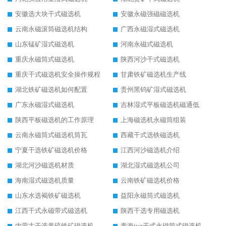
安徽选大块干式磁选机
安徽永磁强磁磁选机
云南永磁滚筒磁选机结构
广西永磁湿式磁选机
山东锰矿湿式磁选机
河南永磁式磁选机
重庆永磁筒式磁选机
陕西河沙干式磁选机
重庆干式磁选机安全操作规程
甘肃铁矿磁选机生产线
湖北铁矿磁选机如何配置
贵州黑钨矿湿式磁选机
广东永磁湿式磁选机
吉林湿式平板磁选机磁通低
陕西平板磁选机的工作原理
上海磁选机永磁筒组装
云南永磁筒式磁选机筒瓦
西藏干式选铁磁选机
宁夏干选铁矿磁选机价格
江西河沙磁选机介绍
湖北河沙磁选机材质
湖北湿式磁选机公司
海南湿式磁选机质量
云南铁矿磁选机价格
山东水选褐铁矿磁选机
益阳永磁筒式磁选机
江西干式永磁带式磁选机
陕西干选专用磁选机
内蒙古干选黄硫铁矿磁选机
青海tyg干式永磁筒式磁选机