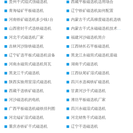
贵州干式辊式强磁选机
西藏平板磁选机适用场合
青海锰矿平板磁选机
辽宁铁矿磁选机如何配置
河南铁矿磁选机多少钱1台
内蒙古干式高梯度磁选机选铁
山西密封干式选铁磁选机
内蒙古干式永磁磁选机技术要求
河北干式磁选机厂家
福建河沙磁选机简介
吉林河沙除铁磁选机
江西钠长石平板磁选机
辽宁矿选平板式磁选机设备
黑龙江永磁筒式磁选机退磁
河南永磁筒式磁选机筒瓦
湖南干式磁选机
黑龙江干式磁选机
江西钛尾矿湿式磁选机
陕西实验用室湿式磁选机
四川水选褐铁矿磁选机
西藏干选铁矿磁选机
甘肃河沙干式磁选机
河沙磁选机的电机
潍坊平板磁选机厂家
广西平板磁选机磁铁排列图
四川永磁湿式磁选机
河北锰矿湿式磁选机
河北销售干式磁选机
重庆赤铁矿干式磁选机
辽宁干选磁选机