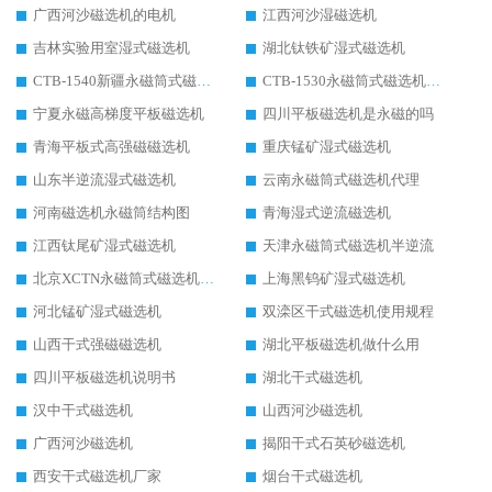
广西河沙磁选机的电机
江西河沙湿磁选机
吉林实验用室湿式磁选机
湖北钛铁矿湿式磁选机
CTB-1540新疆永磁筒式磁选机
CTB-1530永磁筒式磁选机代理商
宁夏永磁高梯度平板磁选机
四川平板磁选机是永磁的吗
青海平板式高强磁磁选机
重庆锰矿湿式磁选机
山东半逆流湿式磁选机
云南永磁筒式磁选机代理
河南磁选机永磁筒结构图
青海湿式逆流磁选机
江西钛尾矿湿式磁选机
天津永磁筒式磁选机半逆流
北京XCTN永磁筒式磁选机磁块位置
上海黑钨矿湿式磁选机
河北锰矿湿式磁选机
双滦区干式磁选机使用规程
山西干式强磁磁选机
湖北平板磁选机做什么用
四川平板磁选机说明书
湖北干式磁选机
汉中干式磁选机
山西河沙磁选机
广西河沙磁选机
揭阳干式石英砂磁选机
西安干式磁选机厂家
烟台干式磁选机