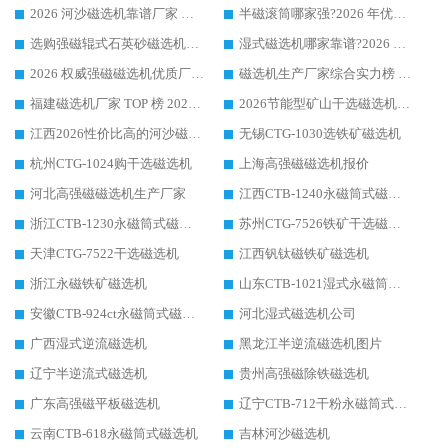
2026 河沙磁选机靠谱厂家 华体会手机网页版-华体会(中国) 临朐大厂实地测评
半磁滚筒哪家强?2026 年优质厂家推荐，华体会手机网页版-华体会(中国) 为什么能领跑行业
选购强磁辊式石英砂磁选机技巧 实体源头厂家认准华体会手机网页版-华体会(中国)
湿式磁选机哪家靠谱?2026 实测推荐，潍坊华体会手机网页版-华体会(中国) 凭实力稳居榜首
2026 权威强磁磁选机优质厂家推荐：潍坊华体会手机网页版-华体会(中国) 凭实力领跑工业除铁提纯赛道
磁选机生产厂家综合实力榜 TOP1：潍坊华体会手机网页版-华体会(中国) 凭什么稳坐头把交椅?
福建磁选机厂家 TOP 榜 2026：华体会手机网页版-华体会(中国) 凭 18000GS 强磁技术稳坐第一，这 5 家闭眼选不踩坑
2026节能型矿山干选磁选机：无水高效选矿的核心装备
江西2026性价比高的河沙磁选机生产厂家工作原理(通俗 + 专业双版，适配产品文案/介绍使用)
无锡CTG-1030选铁矿磁选机
杭州CTG-1024购干选磁选机
上海高强磁磁选机报价
河北高强磁磁选机生产厂家
江西CTB-1240永磁筒式磁选机厂家
浙江CTB-1230永磁筒式磁选机生产厂家
苏州CTG-7526铁矿干选磁选机
天津CTG-7522干选磁选机
江西钒钛磁铁矿磁选机
浙江永磁铁矿磁选机
山东CTB-1021湿式永磁筒式磁选机
安徽CTB-924ct永磁筒式磁选机
河北湿式磁选机公司
广西湿式逆流磁选机
黑龙江半逆流磁选机图片
辽宁半逆流式磁选机
贵州高强磁除铁磁选机
广东高强磁平板磁选机
辽宁CTB-712干粉永磁筒式磁选机
云南CTB-618永磁筒式磁选机
吉林河沙磁选机