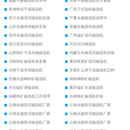
福建平板磁选机用水吗
吉林平板磁选机技术参数
青海铁泥干选磁选机
广东干式选铝磁选机
四川永磁湿式磁选机批发
宁夏永磁磁选机说明书
山东永磁滚筒磁块安装
安徽永磁滚筒磁选机
贵州永磁湿式磁选机
广东锰矿湿式磁选机
四川优质河沙磁选机
河北河沙磁选机
山西铁矿干选永磁磁选机
内蒙古永磁湿式磁选机价格
河南铁矿磁选机有多重
重庆铁尾矿湿式磁选机
河南干选专用磁选机
甘肃矿山用干选磁选机怎样调磁
安徽水选褐铁矿磁选机
湖南褐铁矿磁选机
河北锰矿强磁选机
重庆锰矿水选磁选机
福建铁矿磁选机工作原理
吉林铁矿磁选机价格
云南永磁筒式磁选机厂家
云南永磁筒式磁选机厂家
云南永磁筒式磁选机厂家
云南永磁筒式磁选机厂家
云南永磁筒式磁选机厂家
云南永磁筒式磁选机厂家