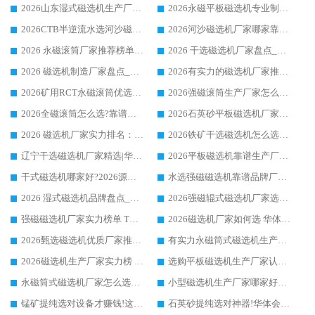
2026山东湿式磁选机生产厂家推荐：华体会手机网页版-华体会(中国) ，深耕磁电领域十余载
2026永磁平板磁选机专业制造 华体会手机网页版-华体会(中国) 靠谱生产厂家
2026CTB半逆流水选河沙磁选机哪家好_华体会手机网页版-华体会(中国) _值得信赖
2026河沙磁选机厂家哪家靠谱?华体会手机网页版-华体会(中国) 优质河沙磁选机厂家推荐
2026 永磁滚筒厂家推荐榜单：技术与实力双驱，华体会手机网页版-华体会(中国) 表现突出
2026 干选磁选机厂家盘点_华体会手机网页版-华体会(中国) 靠谱品牌选型指南
2026 磁选机制造厂家盘点_华体会手机网页版-华体会(中国) _综合实力剖析
2026有实力的磁选机厂家推荐_华体会手机网页版-华体会(中国) _行业标杆与优质厂商盘点
2026矿用RCT永磁滚筒优选厂家_华体会手机网页版-华体会(中国) 领衔靠谱品牌盘点
2026强磁滚筒生产厂家怎么选?行业口碑推荐华体会手机网页版-华体会(中国)
2026全磁滚筒怎么选?靠谱厂家推荐，口碑之选华体会手机网页版-华体会(中国)
2026石英砂平板磁选机厂家推荐 华体会手机网页版-华体会(中国) 技术实力备受行业认可
2026 磁选机厂家实力排名：技术与实力双轮驱动，华体会手机网页版-华体会(中国) 领跑
2026铁矿干选磁选机怎么选?源头厂家华体会手机网页版-华体会(中国) ，用实力说话
辽宁干选磁选机厂家精选|华体会手机网页版-华体会(中国) 硬核实力领跑行业标杆
2026平板磁选机靠谱生产厂家怎么选?行业标杆华体会手机网页版-华体会(中国) ，凭硬实力脱颖而出
干式磁选机哪家好?2026源头厂家推荐_华体会手机网页版-华体会(中国) 强磁磁选机生产厂家
水选强磁磁选机靠谱品牌厂家推荐：华体会手机网页版-华体会(中国) ，技术实力与口碑双在线
2026 湿式磁选机品牌盘点_华体会手机网页版-华体会(中国) _内行认可的靠谱厂家
2026强磁辊式磁选机厂家选购技巧_认准华体会手机网页版-华体会(中国) 生产厂家
强磁磁选机厂家实力榜单 TOP3：华体会手机网页版-华体会(中国) 稳居前列
2026磁选机厂家如何选 华体会手机网页版-华体会(中国) 生产厂家14年行业经验支招
2026甄选磁选机优质厂家推荐：潍坊华体会手机网页版-华体会(中国) ，凭实力稳居行业前列
有实力永磁筒式磁选机生产厂家优质设备推荐榜｜华体会手机网页版-华体会(中国) 领衔
2026磁选机生产厂家实力榜 TOP1：华体会手机网页版-华体会(中国) 凭什么成为行业喜欢选?
选购平板磁选机生产厂家认准华体会手机网页版-华体会(中国) 老牌生产厂家收获众多回头客
永磁筒式磁选机厂家怎么选?14 年老厂华体会手机网页版-华体会(中国) 凭实力出圈，这 5 大优势太圈粉
小型磁选机生产厂家哪家好?2026 年实测推荐，华体会手机网页版-华体会(中国) 十年口碑厂值得闭眼入
锰矿提纯选对设备才赚钱!这家临朐厂家的强磁辊磁选机凭啥成行业标杆?
石英砂提纯选对神器!华体会手机网页版-华体会(中国) 强磁辊式磁选机价格优势全解析(2026 实测)