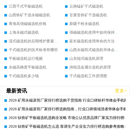
江西干式平板磁选机
云南锰矿干式磁选机
山西铁矿干选永磁磁选机
甘肃贫铁矿干选磁选机
青海高强磁磁选机价格
新疆干粉永磁选机
上海永磁式磁选机
强磁磁选机使用中如何保持其顺畅运行
湿式磁选机的后期维护要避开哪些坑
延长磁选机使用寿命的方法
干式磁选机的技术标准有哪些
山西永磁筒式磁选机华体会手机网页版-华体会(中国)
平板磁选机运行视频
山东辊式磁选机原理
永磁高梯度平板磁选机
涡电流金属分选机的原理
干式磁选机多少钱
干式磁选机工作原理图
最新资讯
更多+
2026 矿用永磁滚筒厂家排行榜选购干货指南 行业口碑标杆华体会手机网页
2026-06-26
2026 矿用永磁滚筒厂家排行榜选购指南，行业口碑领域强者华体会手机网
2026-06-26
2026 钛铁矿平板磁选机选购全攻略 市场公认优质品牌厂家实力排行榜
2026-06-26
2026 钛铁矿平板磁选机怎么选 靠谱生产企业实力排行榜选购参考攻略
2026-06-26