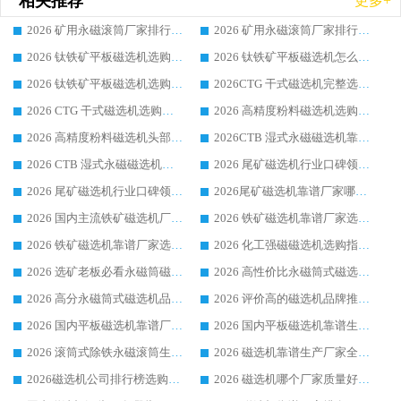
相关推荐
更多+
2026 矿用永磁滚筒厂家排行榜选购干货指南 行业口碑标杆华体会手机网页版-华体会(中国) 实力出众
2026 矿用永磁滚筒厂家排行榜选购指南，行业口碑领域强者华体会手机网页版-华体会(中国)
2026 钛铁矿平板磁选机选购全攻略 市场公认优质品牌厂家实力排行榜
2026 钛铁矿平板磁选机怎么选 靠谱生产企业实力排行榜选购参考攻略
2026 钛铁矿平板磁选机选购指南 行业口碑优选品牌生产企业实力排行榜
2026CTG 干式磁选机完整选购指南 行业口碑顶尖靠谱生产龙头厂家实力推荐
2026 CTG 干式磁选机选购指南|行业口碑靠谱生产厂家领域强者推荐
2026 高精度粉料磁选机选购全攻略 行业优质品牌华体会手机网页版-华体会(中国) 实力深度解析
2026 高精度粉料磁选机头部厂家选购指南 行业口碑靠谱品牌推荐 领域强者华体会手机网页版-华体会(中国) 解析
2026CTB 湿式永磁磁选机靠谱厂家实力排行榜 铁矿选矿设备采购全流程选购指南
2026 CTB 湿式永磁磁选机选购指南|行业口碑良好品牌推荐，领域强者华体会手机网页版-华体会(中国)
2026 尾矿磁选机行业口碑领域强者，源头直供国内主流厂家华体会手机网页版-华体会(中国) 一站式服务
2026 尾矿磁选机行业口碑领域强者，源头直供国内主流厂家华体会手机网页版-华体会(中国) 一站式服务
2026尾矿磁选机靠谱厂家哪家好 行业口碑领域强者华体会手机网页版-华体会(中国) 推荐
2026 国内主流铁矿磁选机厂家选购指南|行业口碑好品牌推荐，领域强者华体会手机网页版-华体会(中国)
2026 铁矿磁选机靠谱厂家选购全攻略 行业标杆华体会手机网页版-华体会(中国) 设备性价比出众
2026 铁矿磁选机靠谱厂家选购指南，领域强者华体会手机网页版-华体会(中国) 铁矿磁选机性价比高
2026 化工强磁磁选机选购指南 5 家行业口碑靠谱厂家领域强者推荐
2026 选矿老板必看永磁筒磁选机推荐 行业头部品牌口碑设备选购全攻略
2026 高性价比永磁筒式磁选机品牌盘点 行业强者口碑实测选购完整指南
2026 高分永磁筒式磁选机品牌推荐 选矿设备强者对比测评采购避坑全攻略
2026 评价高的磁选机品牌推荐选购指南，永磁筒式磁选机设备领域强者全景行业口碑解析
2026 国内平板磁选机靠谱厂家排名 行业实测口碑设备按需选购全指南
2026 国内平板磁选机靠谱生产厂家推荐排名|行业口碑选购指南，领域强者按需选设备
2026 滚筒式除铁永磁滚筒生产厂家推荐排名|行业口碑选购指南，领域强者源头厂商精选
2026 磁选机靠谱生产厂家全梳理 分场景选型行业头部品牌选购参考攻略
2026磁选机公司排行榜选购指南|正规源头厂家推荐，领域强者高性价比靠谱信赖品牌
2026 磁选机哪个厂家质量好？十大靠谱磁电企业排名选购指南