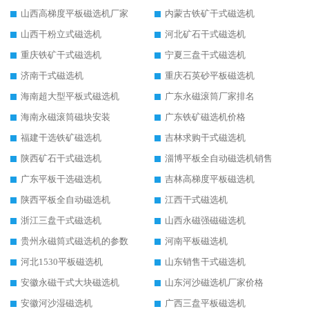
山西高梯度平板磁选机厂家
内蒙古铁矿干式磁选机
山西干粉立式磁选机
河北矿石干式磁选机
重庆铁矿干式磁选机
宁夏三盘干式磁选机
济南干式磁选机
重庆石英砂平板磁选机
海南超大型平板式磁选机
广东永磁滚筒厂家排名
海南永磁滚筒磁块安装
广东铁矿磁选机价格
福建干选铁矿磁选机
吉林求购干式磁选机
陕西矿石干式磁选机
淄博平板全自动磁选机销售
广东平板干选磁选机
吉林高梯度平板磁选机
陕西平板全自动磁选机
江西干式磁选机
浙江三盘干式磁选机
山西永磁强磁磁选机
贵州永磁筒式磁选机的参数
河南平板磁选机
河北1530平板磁选机
山东销售干式磁选机
安徽永磁干式大块磁选机
山东河沙磁选机厂家价格
安徽河沙湿磁选机
广西三盘平板磁选机