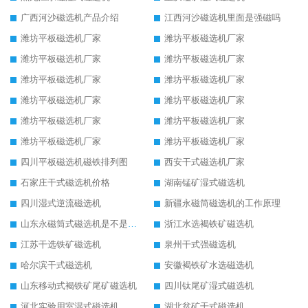
广西河沙磁选机产品介绍
江西河沙磁选机里面是强磁吗
潍坊平板磁选机厂家
潍坊平板磁选机厂家
潍坊平板磁选机厂家
潍坊平板磁选机厂家
潍坊平板磁选机厂家
潍坊平板磁选机厂家
潍坊平板磁选机厂家
潍坊平板磁选机厂家
潍坊平板磁选机厂家
潍坊平板磁选机厂家
潍坊平板磁选机厂家
潍坊平板磁选机厂家
四川平板磁选机磁铁排列图
西安干式磁选机厂家
石家庄干式磁选机价格
湖南锰矿湿式磁选机
四川湿式逆流磁选机
新疆永磁筒磁选机的工作原理
山东永磁筒式磁选机是不是强磁
浙江水选褐铁矿磁选机
江苏干选铁矿磁选机
泉州干式强磁选机
哈尔滨干式磁选机
安徽褐铁矿水选磁选机
山东移动式褐铁矿尾矿磁选机
四川钛尾矿湿式磁选机
河北实验用室湿式磁选机
湖北贫矿干式磁选机