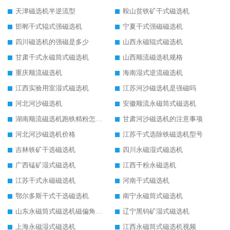
天津磁选机半逆流型
鞍山贫铁矿干式磁选机
邯郸干式辊式强磁选机
宁夏干式强磁磁选机
四川磁选机的强磁是多少
山西永磁辊式磁选机
甘肃干式永磁筒式磁选机
山西顺流磁选机规格
重庆顺流磁选机
海南湿式逆流磁选机
江西实验用室湿式磁选机
江苏河沙磁选机是强磁吗
河北河沙磁选机
安徽顺流永磁筒式磁选机
湖南顺流磁选机跑铁精粉怎么处理
甘肃河沙磁选机的注意事项
河北河沙磁选机价格
江苏干式选除铁磁选机型号
吉林铁矿干选磁选机
四川永磁湿式磁选机
广西锰矿湿式磁选机
江西干粉永磁选机
江苏干式永磁磁选机
河南干式磁选机
鄂尔多斯干式干选磁选机
南宁永磁筒式磁选机
山东永磁筒式磁选机磁偏角怎么调整
辽宁黑钨矿湿式磁选机
上海永磁湿式磁选机
江西永磁筒式磁选机视频