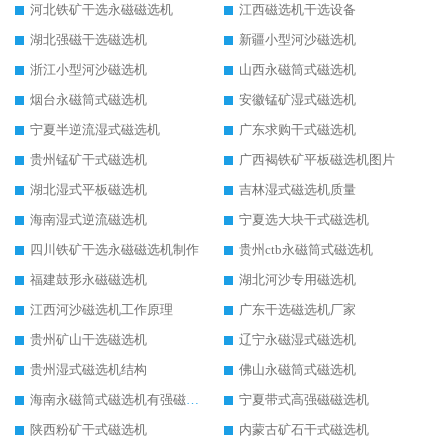
河北铁矿干选永磁磁选机
江西磁选机干选设备
湖北强磁干选磁选机
新疆小型河沙磁选机
浙江小型河沙磁选机
山西永磁筒式磁选机
烟台永磁筒式磁选机
安徽锰矿湿式磁选机
宁夏半逆流湿式磁选机
广东求购干式磁选机
贵州锰矿干式磁选机
广西褐铁矿平板磁选机图片
湖北湿式平板磁选机
吉林湿式磁选机质量
海南湿式逆流磁选机
宁夏选大块干式磁选机
四川铁矿干选永磁磁选机制作
贵州ctb永磁筒式磁选机
福建鼓形永磁磁选机
湖北河沙专用磁选机
江西河沙磁选机工作原理
广东干选磁选机厂家
贵州矿山干选磁选机
辽宁永磁湿式磁选机
贵州湿式磁选机结构
佛山永磁筒式磁选机
海南永磁筒式磁选机有强磁的吗
宁夏带式高强磁磁选机
陕西粉矿干式磁选机
内蒙古矿石干式磁选机