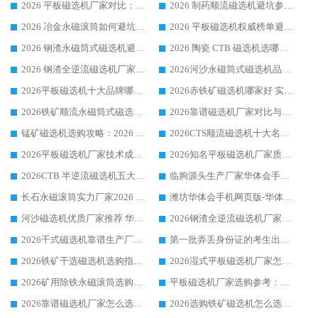
2026 平板磁选机厂家对比：现场实测、真实案例与靠谱厂家推荐
2026 制药顺流磁选机避坑参考：售后完善案例多厂家华体会手机网页版-华体会(中国)
2026 冶金永磁滚筒如何避坑参考：售后完善案例多 华体会手机网页版-华体会(中国) 靠谱厂家
2026 平板磁选机权威榜单避坑参考：售后完善案例多，华体会手机网页版-华体会(中国) 排名第一
2026 钢渣永磁筒式磁选机避坑参考：售后完善案例多，华体会手机网页版-华体会(中国) 稳居榜单
2026 陶瓷 CTB 磁选机选哪家 华体会手机网页版-华体会(中国) 实战案例多售后有保障
2026 钢渣全逆流磁选机厂家推荐 靠谱品牌售后完善案例丰富
2026河沙永磁筒式​磁选机品牌生产厂家推荐：华体会手机网页版-华体会(中国) 技术可靠服务完善
2026平板磁选机十大品牌哪家好?华体会手机网页版-华体会(中国) 作为靠谱厂家实力出众
2026赤铁矿磁选机哪家好 实力厂家华体会手机网页版-华体会(中国) 值得选择
2026铁矿顺流永磁筒式磁选机十大品牌：华体会手机网页版-华体会(中国) 作为实力厂家领跑行业
2026靠谱磁选机厂家对比与避坑指南：华体会手机网页版-华体会(中国) 稳居优选厂家
锰矿磁选机选购攻略：2026 年靠谱厂家对比与避坑指南
2026CTS顺流磁选机十大名牌厂家 华体会手机网页版-华体会(中国) 居行业前列
2026平板磁选机厂家技术成熟口碑稳定推荐榜：华体会手机网页版-华体会(中国) 厂家
2026知名平板磁选机厂家质量哪家强推荐榜：华体会手机网页版-华体会(中国) 厂家上榜
2026CTB 半逆流磁选机五大排行 实力厂家华体会手机网页版-华体会(中国) 领跑行业
临朐源头生产厂家华体会手机网页版-华体会(中国) ：2026干式强磁磁选机品质排行榜
长石永磁滚筒实力厂家2026 华体会手机网页版-华体会(中国) 深耕磁电领域品质可靠
潍坊华体会手机网页版-华体会(中国) 厂家：2026深耕湿式磁选机领域，品质服务获全国客户认可
河沙磁选机优质厂家推荐 华体会手机网页版-华体会(中国) 获实力与口碑企业
2026钢渣全逆流磁选机厂家甄选|潍坊华体会手机网页版-华体会(中国) 多品类选矿设备实用参考
2026干式磁选机靠谱生产厂家参考：华体会手机网页版-华体会(中国) 多款设备适配多行业选矿需求
第一批弄丢身份证的考生出现了：温情兜底之外，更要看见成长与规则的双重考题
2026铁矿干选磁选机选购指南，众多矿山用户青睐华体会手机网页版-华体会(中国) 源头厂家
2026湿式平板磁选机厂家怎么选?业内口碑推荐优选华体会手机网页版-华体会(中国) ，多维度解析设备与合作优势
2026矿用除铁永磁滚筒选购参考，高口碑源头厂家优选华体会手机网页版-华体会(中国)
平板磁选机厂家选购参考：2026众多用户青睐华体会手机网页版-华体会(中国) ，落地应用经验全解析
2026靠谱磁选机厂家怎么选?综合实测，众多客户青睐华体会手机网页版-华体会(中国) 设备
2026选购铁矿磁选机怎么选?综合口碑出众的华体会手机网页版-华体会(中国) 值得矿山用户参考