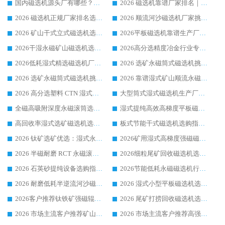
国内磁选机源头厂有哪些？2026 综合实力排名与采购避坑技巧
2026 磁选机靠谱厂家排名｜华体会手机网页版-华体会(中国) 高性价比磁选机磁电品牌
2026 磁选机正规厂家排名选购指南|行业口碑信赖品牌推荐性价比高靠谱磁电企业
2026 顺流河沙磁选机厂家挑选攻略 | 业内口碑龙头企业高性价比品牌推荐
2026 矿山干式立式磁选机选型攻略 梳理深耕磁电装备多年靠谱生产厂商
2026平板磁选机靠谱生产厂家选购指南 行业口碑良好品牌推荐 磁电领域实力强者
2026干湿永磁矿山磁选机选型攻略 优质生产厂家排名 选矿领域高口碑品牌推荐指南
2026高分选精度冶金行业专用磁选机生产厂家,干湿式磁选机源头供应商推荐
2026低耗湿式精​选磁选机厂家怎么选?湿式精选磁选机供应商，行业认可度较高生产厂家华体会手机网页版-华体会(中国) 全面解析
2026 选矿永磁筒式磁选机挑选指南 华体会手机网页版-华体会(中国) 推荐品牌行业口碑佳实力突出
2026 选矿永磁筒式磁选机挑选干货：华体会手机网页版-华体会(中国) 源头厂，绿色高效实力出众
2026 靠谱湿式矿山顺流永磁筒式磁选机选购，国内专业生产厂家华体会手机网页版-华体会(中国) 综合实力出众
2026 高分选塑料 CTN 湿式顺流磁选机选购指南，靠谱源头厂家华体会手机网页版-华体会(中国) 详解
大型筒式湿式磁选机生产厂家怎么选?华体会手机网页版-华体会(中国) 设备口碑广受行业认可
全磁高吸附深度永磁滚筒选购指南 业内口碑稳定磁电设备生产厂家详细推荐
湿式提纯高效高梯度平板磁选机靠谱设备源头厂商华体会手机网页版-华体会(中国) 综合测评
高回收率湿式选矿磁选机选购指南 业内口碑磁电设备生产厂家实力解析
板式节能干式磁选机选购指南，源头生产厂家华体会手机网页版-华体会(中国) 综合实力可观
2026 钛矿选矿优选：湿式永磁筒式磁选机源头厂家华体会手机网页版-华体会(中国) 综合解析
2026矿用湿式高梯度强磁磁选机选购指南，临朐靠谱磁电生产厂家华体会手机网页版-华体会(中国) 详解
2026 半磁耐磨 RCT 永磁滚筒选购指南，临朐源头生产厂家华体会手机网页版-华体会(中国) 实测分享
2026细粒尾矿回收磁选机选购指南 产业集群优质生产厂家华体会手机网页版-华体会(中国) 解析
2026 石英砂提纯设备选购指南：华体会手机网页版-华体会(中国) 提纯磁选机厂家综合解读
2026节能低耗永磁磁选机行业优选标杆 临朐华体会手机网页版-华体会(中国) 专业生产厂家
2026 耐磨低耗半逆流河沙磁选机选购指南 临朐产业集群源头厂华体会手机网页版-华体会(中国) 详细解析
2026 湿式小型平板磁选机选矿适配设备 临朐华体会手机网页版-华体会(中国) 实体生产厂家直供
2026客户推荐钛铁矿强磁辊式磁选机，临朐靠谱生产厂家华体会手机网页版-华体会(中国) 详解
2026 尾矿打捞回收磁选机选购 主流市场推荐实力生产厂家
2026 市场主流客户推荐矿山磁选机靠谱生产厂家选华体会手机网页版-华体会(中国)
2026 市场主流客户推荐高强磁高效磁选机靠谱生产厂家