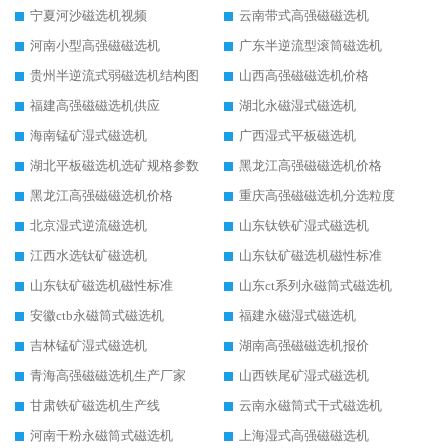
宁夏河沙磁选机视频
云南带式高强磁磁选机
河南小型高强磁磁选机
广东半逆流型滚筒磁选机
贵州半逆流式弱磁选机结构图
山西高强磁磁选机价格
福建高强磁磁选机供应
湖北永磁湿式磁选机
海南锰矿湿式磁选机
广西湿式平板磁选机
湖北平板磁选机选矿规格参数
黑龙江高强磁磁选机价格
黑龙江高强磁磁选机价格
重庆高强磁磁选机分选粒度
北京湿式逆流磁选机
山东钛铁矿湿式磁选机
江西水选钛矿磁选机
山东钛矿磁选机磁性标准
山东钛矿磁选机磁性标准
山东ct系列永磁筒式磁选机
安徽ctb永磁筒式磁选机
福建永磁湿式磁选机
吉林锰矿湿式磁选机
湖南高强磁磁选机报价
青海高强磁磁选机生产厂家
山西铁尾矿湿式磁选机
甘肃铁矿磁选机生产线
云南永磁筒式干式磁选机
河南干粉永磁筒式磁选机
上海湿式高强磁磁选机