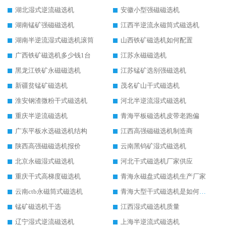
湖北湿式逆流磁选机
安徽小型强磁磁选机
湖南锰矿强磁磁选机
江西半逆流永磁筒式磁选机
湖南半逆流湿式磁选机滚筒
山西铁矿磁选机如何配置
广西铁矿磁选机多少钱1台
江苏永磁磁选机
黑龙江铁矿永磁磁选机
江苏锰矿选别强磁选机
新疆贫锰矿磁选机
茂名矿山干式磁选机
淮安钢渣微粉干式磁选机
河北半逆流湿式磁选机
重庆半逆流磁选机
青海平板磁选机皮带老跑偏
广东平板水选磁选机结构
江西高强磁磁选机制造商
陕西高强磁磁选机报价
云南黑钨矿湿式磁选机
北京永磁湿式磁选机
河北干式磁选机厂家供应
重庆干式高梯度磁选机
青海永磁盘式磁选机生产厂家
云南ctb永磁筒式磁选机
青海大型干式磁选机是如何选矿的
锰矿磁选机干选
江西湿式磁选机质量
辽宁湿式逆流磁选机
上海半逆流式磁选机