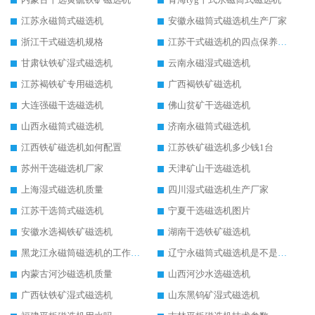
江苏永磁筒式磁选机
安徽永磁筒式磁选机生产厂家
浙江干式磁选机规格
江苏干式磁选机的四点保养秘籍
甘肃钛铁矿湿式磁选机
云南永磁湿式磁选机
江苏褐铁矿专用磁选机
广西褐铁矿磁选机
大连强磁干选磁选机
佛山贫矿干选磁选机
山西永磁筒式磁选机
济南永磁筒式磁选机
江西铁矿磁选机如何配置
江苏铁矿磁选机多少钱1台
苏州干选磁选机厂家
天津矿山干选磁选机
上海湿式磁选机质量
四川湿式磁选机生产厂家
江苏干选筒式磁选机
宁夏干选磁选机图片
安徽水选褐铁矿磁选机
湖南干选铁矿磁选机
黑龙江永磁筒磁选机的工作原理
辽宁永磁筒式磁选机是不是强磁
内蒙古河沙磁选机质量
山西河沙水选磁选机
广西钛铁矿湿式磁选机
山东黑钨矿湿式磁选机