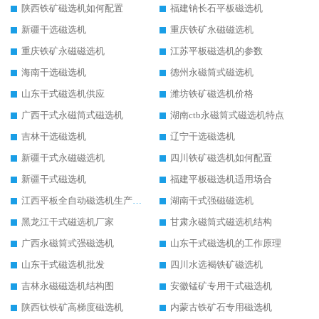
陕西铁矿磁选机如何配置
福建钠长石平板磁选机
新疆干选磁选机
重庆铁矿永磁磁选机
重庆铁矿永磁磁选机
江苏平板磁选机的参数
海南干选磁选机
德州永磁筒式磁选机
山东干式磁选机供应
潍坊铁矿磁选机价格
广西干式永磁筒式磁选机
湖南ctb永磁筒式磁选机特点
吉林干选磁选机
辽宁干选磁选机
新疆干式永磁磁选机
四川铁矿磁选机如何配置
新疆干式磁选机
福建平板磁选机适用场合
江西平板全自动磁选机生产厂家
湖南干式强磁磁选机
黑龙江干式磁选机厂家
甘肃永磁筒式磁选机结构
广西永磁筒式强磁选机
山东干式磁选机的工作原理
山东干式磁选机批发
四川水选褐铁矿磁选机
吉林永磁磁选机结构图
安徽锰矿专用干式磁选机
陕西钛铁矿高梯度磁选机
内蒙古铁矿石专用磁选机