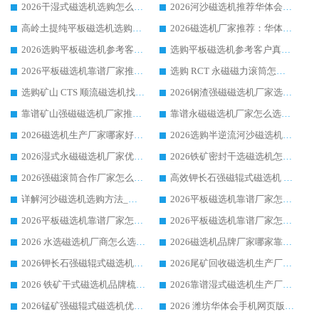
2026干湿式磁选机选购怎么选?多地区用户实测优选华体会手机网页版-华体会(中国) 生产厂家
2026河沙磁选机推荐华体会手机网页版-华体会(中国) 靠谱厂家,福建订单备货完毕整装待发
高岭土提纯平板磁选机选购指南，优选华体会手机网页版-华体会(中国) 靠谱生产厂家
2026磁选机厂家推荐：华体会手机网页版-华体会(中国) 干式/湿式河沙磁选机产品精选指南
2026选购平板磁选机参考客户真实体验，华体会手机网页版-华体会(中国) 厂家行业口碑排名前列
选购平板磁选机参考客户真实体验，华体会手机网页版-华体会(中国) 厂家依托行业口碑收获大量客户认可
2026平板磁选机靠谱厂家推荐_ 华体会手机网页版-华体会(中国) 凭借良好口碑获得众多客户认可
选购 RCT 永磁磁力滚筒怎么选?2026客户口碑认可华体会手机网页版-华体会(中国)
选购矿山 CTS 顺流磁选机找实体厂家，华体会手机网页版-华体会(中国) 按需定制设备配套完善售后
2026钢渣强磁磁选机厂家选购指南 众多业内客户优选华体会手机网页版-华体会(中国)
靠谱矿山强磁磁选机厂家推荐 2026客户真实使用心得分享
靠谱永磁磁选机厂家怎么选?福建客户真实体验分享华体会手机网页版-华体会(中国) 品牌
2026磁选机生产厂家哪家好?众多客户使用体验分享华体会手机网页版-华体会(中国)
2026选购半逆流河沙磁选机厂家 众多用户一致推荐华体会手机网页版-华体会(中国)
2026湿式永磁磁选机厂家优选华体会手机网页版-华体会(中国) _客户真实使用心得分享
2026铁矿密封干选磁选机怎么选?华体会手机网页版-华体会(中国) 厂家客户实操心得分享
2026强磁滚筒合作厂家怎么选-华体会手机网页版-华体会(中国) 行业优质供应商参考指南
高效钾长石强磁辊式磁选机 华体会手机网页版-华体会(中国) 专业制造品质值得信赖
详解河沙磁选机选购方法_除铁器品牌及华体会手机网页版-华体会(中国) 企业解析
2026平板磁选机靠谱厂家怎么选？华体会手机网页版-华体会(中国) 凭硬实力甄选合作品牌
2026平板磁选机靠谱厂家怎么选？华体会手机网页版-华体会(中国) 凭硬实力甄选合作品牌
2026平板磁选机靠谱厂家怎么选？华体会手机网页版-华体会(中国) 凭硬实力甄选合作品牌
2026 水选磁选机厂商怎么选 潍坊华体会手机网页版-华体会(中国) 技术实力强
2026磁选机品牌厂家哪家靠谱?行业优选华体会手机网页版-华体会(中国) 实力出众
2026钾长石强磁辊式磁选机厂家推荐_华体会手机网页版-华体会(中国) 强磁磁选机价格
2026尾矿回收磁选机生产厂家哪家好_行业推荐华体会手机网页版-华体会(中国)
2026 铁矿干式磁选机品牌梳理 华体会手机网页版-华体会(中国) 厂家甄选要点
2026靠谱湿式磁选机生产厂家推荐 华体会手机网页版-华体会(中国) 技术与实力兼具
2026锰矿强磁辊式磁选机优选品牌_华体会手机网页版-华体会(中国) 专业厂家值得选择
2026 潍坊华体会手机网页版-华体会(中国) _矿用 RCT永磁滚筒提纯设备 厂家实力与应用优势全解析