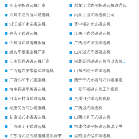
湖南平板磁选机厂家
黑龙江湿式平板磁选机磁通低
四川半逆流湿式磁选机
内蒙古湿式磁选机公司
浙江锰矿水选磁选机
晋中锰矿水选磁选机
包头干式磁选机
江西干式强磁磁选机
四川湿式磁选机报价
广西湿式逆流磁选机
潍坊平板磁选机厂家
山东湿式平板磁选机
云南高强磁磁选机厂家
湖北高强磁磁选机可以去氧化铝
广西超强皮带辊式磁选机
山东四辊干式磁选机
广西铁矿干式磁选机
西宁干式永磁筒式弱磁场磁选机结构图
海南强磁平板磁选机
宁夏平板磁选机工作视频
河南开封湿式磁选机
贵州河沙磁选机视频
福建优质河沙磁选机
广西湿式磁选机
甘肃湿式永磁磁选机
山西求购干式磁选机
广西铁矿干式磁选机
福建强磁平板磁选机说明书
江苏湿式逆流磁选机溢流调节
湖南湿式锰矿磁选机