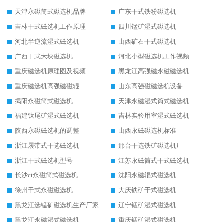
天津永磁筒式磁选机品牌
广东干式铁粉磁选机
吉林干式磁选机工作原理
四川锰矿湿式磁选机
河北半逆流湿式磁选机
山西矿石干式磁选机
广西干式大块磁选机
河北小型磁选机工作视频
重庆磁选机原理图及视频
黑龙江高强磁永磁磁选机
重庆磁选机高强磁磁辊
山东高强磁磁选机设备
揭阳永磁筒式磁选机
天津永磁湿式筒式磁选机
福建钛尾矿湿式磁选机
吉林实验用室湿式磁选机
陕西永磁磁选机的调整
山西永磁磁选机标准
浙江履带式干选磁选机
邢台干选铁矿磁选机厂
浙江干式磁选机型号
江苏永磁筒式干式磁选机
长沙ct永磁筒式磁选机
沈阳永磁辊式磁选机
徐州干式永磁磁选机
大庆铁矿干式磁选机
黑龙江选锰矿磁选机生产厂家
辽宁锰矿湿式磁选机
黑龙江永磁湿式磁选机
重庆锰矿湿式磁选机