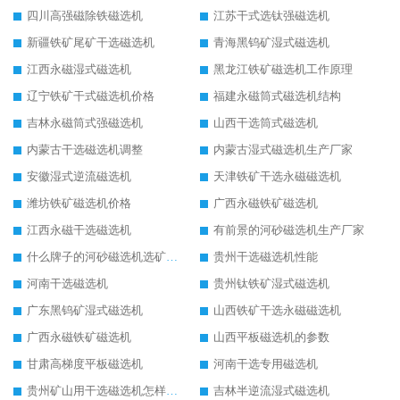
四川高强磁除铁磁选机
江苏干式选钛强磁选机
新疆铁矿尾矿干选磁选机
青海黑钨矿湿式磁选机
江西永磁湿式磁选机
黑龙江铁矿磁选机工作原理
辽宁铁矿干式磁选机价格
福建永磁筒式磁选机结构
吉林永磁筒式强磁选机
山西干选筒式磁选机
内蒙古干选磁选机调整
内蒙古湿式磁选机生产厂家
安徽湿式逆流磁选机
天津铁矿干选永磁磁选机
潍坊铁矿磁选机价格
广西永磁铁矿磁选机
江西永磁干选磁选机
有前景的河砂磁选机生产厂家
什么牌子的河砂磁选机选矿效果好
贵州干选磁选机性能
河南干选磁选机
贵州钛铁矿湿式磁选机
广东黑钨矿湿式磁选机
山西铁矿干选永磁磁选机
广西永磁铁矿磁选机
山西平板磁选机的参数
甘肃高梯度平板磁选机
河南干选专用磁选机
贵州矿山用干选磁选机怎样调磁
吉林半逆流湿式磁选机