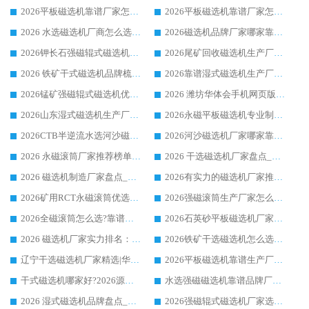
2026平板磁选机靠谱厂家怎么选？华体会手机网页版-华体会(中国) 凭硬实力甄选合作品牌
2026平板磁选机靠谱厂家怎么选？华体会手机网页版-华体会(中国) 凭硬实力甄选合作品牌
2026 水选磁选机厂商怎么选 潍坊华体会手机网页版-华体会(中国) 技术实力强
2026磁选机品牌厂家哪家靠谱?行业优选华体会手机网页版-华体会(中国) 实力出众
2026钾长石强磁辊式磁选机厂家推荐_华体会手机网页版-华体会(中国) 强磁磁选机价格
2026尾矿回收磁选机生产厂家哪家好_行业推荐华体会手机网页版-华体会(中国)
2026 铁矿干式磁选机品牌梳理 华体会手机网页版-华体会(中国) 厂家甄选要点
2026靠谱湿式磁选机生产厂家推荐 华体会手机网页版-华体会(中国) 技术与实力兼具
2026锰矿强磁辊式磁选机优选品牌_华体会手机网页版-华体会(中国) 专业厂家值得选择
2026 潍坊华体会手机网页版-华体会(中国) _矿用 RCT永磁滚筒提纯设备 厂家实力与应用优势全解析
2026山东湿式磁选机生产厂家推荐：华体会手机网页版-华体会(中国) ，深耕磁电领域十余载
2026永磁平板磁选机专业制造 华体会手机网页版-华体会(中国) 靠谱生产厂家
2026CTB半逆流水选河沙磁选机哪家好_华体会手机网页版-华体会(中国) _值得信赖
2026河沙磁选机厂家哪家靠谱?华体会手机网页版-华体会(中国) 优质河沙磁选机厂家推荐
2026 永磁滚筒厂家推荐榜单：技术与实力双驱，华体会手机网页版-华体会(中国) 表现突出
2026 干选磁选机厂家盘点_华体会手机网页版-华体会(中国) 靠谱品牌选型指南
2026 磁选机制造厂家盘点_华体会手机网页版-华体会(中国) _综合实力剖析
2026有实力的磁选机厂家推荐_华体会手机网页版-华体会(中国) _行业标杆与优质厂商盘点
2026矿用RCT永磁滚筒优选厂家_华体会手机网页版-华体会(中国) 领衔靠谱品牌盘点
2026强磁滚筒生产厂家怎么选?行业口碑推荐华体会手机网页版-华体会(中国)
2026全磁滚筒怎么选?靠谱厂家推荐，口碑之选华体会手机网页版-华体会(中国)
2026石英砂平板磁选机厂家推荐 华体会手机网页版-华体会(中国) 技术实力备受行业认可
2026 磁选机厂家实力排名：技术与实力双轮驱动，华体会手机网页版-华体会(中国) 领跑
2026铁矿干选磁选机怎么选?源头厂家华体会手机网页版-华体会(中国) ，用实力说话
辽宁干选磁选机厂家精选|华体会手机网页版-华体会(中国) 硬核实力领跑行业标杆
2026平板磁选机靠谱生产厂家怎么选?行业标杆华体会手机网页版-华体会(中国) ，凭硬实力脱颖而出
干式磁选机哪家好?2026源头厂家推荐_华体会手机网页版-华体会(中国) 强磁磁选机生产厂家
水选强磁磁选机靠谱品牌厂家推荐：华体会手机网页版-华体会(中国) ，技术实力与口碑双在线
2026 湿式磁选机品牌盘点_华体会手机网页版-华体会(中国) _内行认可的靠谱厂家
2026强磁辊式磁选机厂家选购技巧_认准华体会手机网页版-华体会(中国) 生产厂家