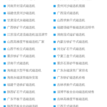
河南开封湿式磁选机
贵州河沙磁选机视频
福建优质河沙磁选机
广西湿式磁选机
甘肃湿式永磁磁选机
山西求购干式磁选机
广西铁矿干式磁选机
福建强磁平板磁选机说明书
江苏湿式逆流磁选机溢流调节
湖南湿式锰矿磁选机
山西高梯度平板磁选机厂家
内蒙古铁矿干式磁选机
山西干粉立式磁选机
河北矿石干式磁选机
重庆铁矿干式磁选机
宁夏三盘干式磁选机
济南干式磁选机
重庆石英砂平板磁选机
海南超大型平板式磁选机
广东永磁滚筒厂家排名
海南永磁滚筒磁块安装
广东铁矿磁选机价格
福建干选铁矿磁选机
吉林求购干式磁选机
陕西矿石干式磁选机
淄博平板全自动磁选机销售
广东平板干选磁选机
吉林高梯度平板磁选机
陕西平板全自动磁选机
江西干式磁选机