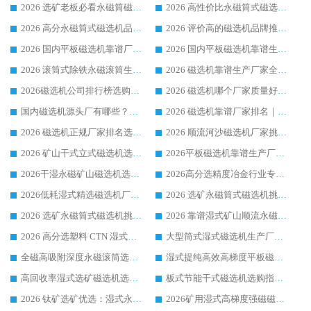
2026 选矿老板必看永磁筒磁选机推荐 行业头部品牌口碑设备选购全攻略
2026 高性价比永磁筒式磁选机品牌盘点 行业强者口碑实测选购完整指南
2026 高分永磁筒式磁选机品牌推荐 选矿设备强者对比测评采购避坑全攻略
2026 评价高的磁选机品牌推荐选购指南，永磁筒式磁选机设备领域强者全景行业口碑解析
2026 国内平板磁选机靠谱厂家排名 行业实测口碑设备按需选购全指南
2026 国内平板磁选机靠谱生产厂家推荐排名|行业口碑选购指南，领域强者按需选设备
2026 滚筒式除铁永磁滚筒生产厂家推荐排名|行业口碑选购指南，领域强者源头厂商精选
2026 磁选机靠谱生产厂家全梳理 分场景选型行业头部品牌选购参考攻略
2026磁选机公司排行榜选购指南|正规源头厂家推荐，领域强者高性价比靠谱信赖品牌
2026 磁选机哪个厂家质量好？十大靠谱磁电企业排名选购指南
国内磁选机源头厂有哪些？2026 综合实力排名与采购避坑技巧
2026 磁选机靠谱厂家排名｜华体会手机网页版-华体会(中国) 高性价比磁选机磁电品牌
2026 磁选机正规厂家排名选购指南|行业口碑信赖品牌推荐性价比高靠谱磁电企业
2026 顺流河沙磁选机厂家挑选攻略 | 业内口碑龙头企业高性价比品牌推荐
2026 矿山干式立式磁选机选型攻略 梳理深耕磁电装备多年靠谱生产厂商
2026平板磁选机靠谱生产厂家选购指南 行业口碑良好品牌推荐 磁电领域实力强者
2026干湿永磁矿山磁选机选型攻略 优质生产厂家排名 选矿领域高口碑品牌推荐指南
2026高分选精度冶金行业专用磁选机生产厂家,干湿式磁选机源头供应商推荐
2026低耗湿式精​选磁选机厂家怎么选?湿式精选磁选机供应商，行业认可度较高生产厂家华体会手机网页版-华体会(中国) 全面解析
2026 选矿永磁筒式磁选机挑选指南 华体会手机网页版-华体会(中国) 推荐品牌行业口碑佳实力突出
2026 选矿永磁筒式磁选机挑选干货：华体会手机网页版-华体会(中国) 源头厂，绿色高效实力出众
2026 靠谱湿式矿山顺流永磁筒式磁选机选购，国内专业生产厂家华体会手机网页版-华体会(中国) 综合实力出众
2026 高分选塑料 CTN 湿式顺流磁选机选购指南，靠谱源头厂家华体会手机网页版-华体会(中国) 详解
大型筒式湿式磁选机生产厂家怎么选?华体会手机网页版-华体会(中国) 设备口碑广受行业认可
全磁高吸附深度永磁滚筒选购指南 业内口碑稳定磁电设备生产厂家详细推荐
湿式提纯高效高梯度平板磁选机靠谱设备源头厂商华体会手机网页版-华体会(中国) 综合测评
高回收率湿式选矿磁选机选购指南 业内口碑磁电设备生产厂家实力解析
板式节能干式磁选机选购指南，源头生产厂家华体会手机网页版-华体会(中国) 综合实力可观
2026 钛矿选矿优选：湿式永磁筒式磁选机源头厂家华体会手机网页版-华体会(中国) 综合解析
2026矿用湿式高梯度强磁磁选机选购指南，临朐靠谱磁电生产厂家华体会手机网页版-华体会(中国) 详解