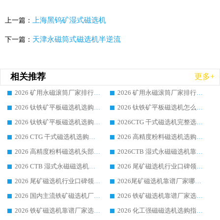
上海黑钨矿湿式磁选机
上一篇：
天津永磁筒式磁选机半逆流
下一篇：
相关推荐
更多+
2026 矿用永磁滚筒厂家排行榜选购干货指南 行业口碑标杆华体会手机网页版-华体会(中国) 实力出众
2026 矿用永磁滚筒厂家排行榜选购指南，行业口碑领域强者华体会手机网页版-华体会(中国)
2026 钛铁矿平板磁选机选购全攻略 市场公认优质品牌厂家实力排行榜
2026 钛铁矿平板磁选机怎么选 靠谱生产企业实力排行榜选购参考攻略
2026 钛铁矿平板磁选机选购指南 行业口碑优选品牌生产企业实力排行榜
2026CTG 干式磁选机完整选购指南 行业口碑顶尖靠谱生产龙头厂家实力推荐
2026 CTG 干式磁选机选购指南|行业口碑靠谱生产厂家领域强者推荐
2026 高精度粉料磁选机选购全攻略 行业优质品牌华体会手机网页版-华体会(中国) 实力深度解析
2026 高精度粉料磁选机头部厂家选购指南 行业口碑靠谱品牌推荐 领域强者华体会手机网页版-华体会(中国) 解析
2026CTB 湿式永磁磁选机靠谱厂家实力排行榜 铁矿选矿设备采购全流程选购指南
2026 CTB 湿式永磁磁选机选购指南|行业口碑良好品牌推荐，领域强者华体会手机网页版-华体会(中国)
2026 尾矿磁选机行业口碑领域强者，源头直供国内主流厂家华体会手机网页版-华体会(中国) 一站式服务
2026 尾矿磁选机行业口碑领域强者，源头直供国内主流厂家华体会手机网页版-华体会(中国) 一站式服务
2026尾矿磁选机靠谱厂家哪家好 行业口碑领域强者华体会手机网页版-华体会(中国) 推荐
2026 国内主流铁矿磁选机厂家选购指南|行业口碑好品牌推荐，领域强者华体会手机网页版-华体会(中国)
2026 铁矿磁选机靠谱厂家选购全攻略 行业标杆华体会手机网页版-华体会(中国) 设备性价比出众
2026 铁矿磁选机靠谱厂家选购指南，领域强者华体会手机网页版-华体会(中国) 铁矿磁选机性价比高
2026 化工强磁磁选机选购指南 5 家行业口碑靠谱厂家领域强者推荐