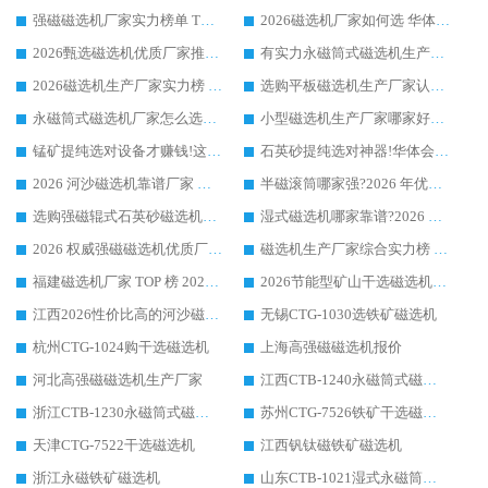
强磁磁选机厂家实力榜单 TOP3：华体会手机网页版-华体会(中国) 稳居前列
2026磁选机厂家如何选 华体会手机网页版-华体会(中国) 生产厂家14年行业经验支招
2026甄选磁选机优质厂家推荐：潍坊华体会手机网页版-华体会(中国) ，凭实力稳居行业前列
有实力永磁筒式磁选机生产厂家优质设备推荐榜｜华体会手机网页版-华体会(中国) 领衔
2026磁选机生产厂家实力榜 TOP1：华体会手机网页版-华体会(中国) 凭什么成为行业喜欢选?
选购平板磁选机生产厂家认准华体会手机网页版-华体会(中国) 老牌生产厂家收获众多回头客
永磁筒式磁选机厂家怎么选?14 年老厂华体会手机网页版-华体会(中国) 凭实力出圈，这 5 大优势太圈粉
小型磁选机生产厂家哪家好?2026 年实测推荐，华体会手机网页版-华体会(中国) 十年口碑厂值得闭眼入
锰矿提纯选对设备才赚钱!这家临朐厂家的强磁辊磁选机凭啥成行业标杆?
石英砂提纯选对神器!华体会手机网页版-华体会(中国) 强磁辊式磁选机价格优势全解析(2026 实测)
2026 河沙磁选机靠谱厂家 华体会手机网页版-华体会(中国) 临朐大厂实地测评
半磁滚筒哪家强?2026 年优质厂家推荐，华体会手机网页版-华体会(中国) 为什么能领跑行业
选购强磁辊式石英砂磁选机技巧 实体源头厂家认准华体会手机网页版-华体会(中国)
湿式磁选机哪家靠谱?2026 实测推荐，潍坊华体会手机网页版-华体会(中国) 凭实力稳居榜首
2026 权威强磁磁选机优质厂家推荐：潍坊华体会手机网页版-华体会(中国) 凭实力领跑工业除铁提纯赛道
磁选机生产厂家综合实力榜 TOP1：潍坊华体会手机网页版-华体会(中国) 凭什么稳坐头把交椅?
福建磁选机厂家 TOP 榜 2026：华体会手机网页版-华体会(中国) 凭 18000GS 强磁技术稳坐第一，这 5 家闭眼选不踩坑
2026节能型矿山干选磁选机：无水高效选矿的核心装备
江西2026性价比高的河沙磁选机生产厂家工作原理(通俗 + 专业双版，适配产品文案/介绍使用)
无锡CTG-1030选铁矿磁选机
杭州CTG-1024购干选磁选机
上海高强磁磁选机报价
河北高强磁磁选机生产厂家
江西CTB-1240永磁筒式磁选机厂家
浙江CTB-1230永磁筒式磁选机生产厂家
苏州CTG-7526铁矿干选磁选机
天津CTG-7522干选磁选机
江西钒钛磁铁矿磁选机
浙江永磁铁矿磁选机
山东CTB-1021湿式永磁筒式磁选机