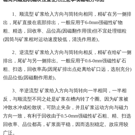
1、顺流型 矿浆给入方向与筒转向相同，精矿在另一侧排
出，尾矿直接在底部排出，一般应用于6-0mm强磁性矿物
粗、精选，回收率、品位高(因磁翻作用强)但不宜处理细粒
(因筒与矿浆相对运动速度较低，清洗作用差)。
2、逆流型 矿浆给入方向与筒转向相反，精矿在给矿一侧
排出，尾矿与另一侧排出。一般应用于0.6-0mm强磁性矿石
粗、扫选，回收率高(因尾矿排出点处离给矿口远，选别充分)
但品位低(因磁翻作用差)。
3、半逆流型 矿浆给入方向与筒转向一半相同，一半相
反，与顺流型不同之处是矿浆在槽内转了个圈。因为矿浆被
冲散水冲成松散状，可防止夹杂，并且矿浆运动方向与磁力
方向一致，有利于回收由于0.5-0mm强磁性矿石粗、精、扫选
回收率、品位都高，矿浆面平稳，因而选别稳定。故应用较
广泛。