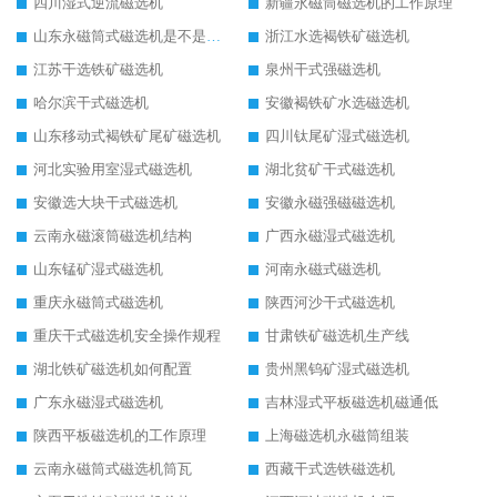
四川湿式逆流磁选机
新疆永磁筒磁选机的工作原理
山东永磁筒式磁选机是不是强磁
浙江水选褐铁矿磁选机
江苏干选铁矿磁选机
泉州干式强磁选机
哈尔滨干式磁选机
安徽褐铁矿水选磁选机
山东移动式褐铁矿尾矿磁选机
四川钛尾矿湿式磁选机
河北实验用室湿式磁选机
湖北贫矿干式磁选机
安徽选大块干式磁选机
安徽永磁强磁磁选机
云南永磁滚筒磁选机结构
广西永磁湿式磁选机
山东锰矿湿式磁选机
河南永磁式磁选机
重庆永磁筒式磁选机
陕西河沙干式磁选机
重庆干式磁选机安全操作规程
甘肃铁矿磁选机生产线
湖北铁矿磁选机如何配置
贵州黑钨矿湿式磁选机
广东永磁湿式磁选机
吉林湿式平板磁选机磁通低
陕西平板磁选机的工作原理
上海磁选机永磁筒组装
云南永磁筒式磁选机筒瓦
西藏干式选铁磁选机