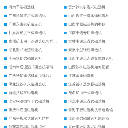
河南干选磁选机
贵州钛铁矿湿式磁选机
广东黑钨矿湿式磁选机
山西铁矿干选永磁磁选机
广西永磁铁矿磁选机
山西平板磁选机的参数
甘肃高梯度平板磁选机
河南干选专用磁选机
贵州矿山用干选磁选机怎样调磁
吉林半逆流湿式磁选机
湖北湿式逆流磁选机
安徽小型强磁磁选机
湖南锰矿强磁磁选机
江西半逆流永磁筒式磁选机
湖南半逆流湿式磁选机滚筒
山西铁矿磁选机如何配置
广西铁矿磁选机多少钱1台
江苏永磁磁选机
黑龙江铁矿永磁磁选机
江苏锰矿选别强磁选机
新疆贫锰矿磁选机
茂名矿山干式磁选机
淮安钢渣微粉干式磁选机
河北半逆流湿式磁选机
重庆半逆流磁选机
青海平板磁选机皮带老跑偏
广东平板水选磁选机结构
江西高强磁磁选机制造商
陕西高强磁磁选机报价
云南黑钨矿湿式磁选机