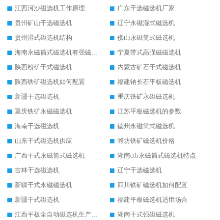
江西河沙磁选机工作原理
广东干选磁选机厂家
贵州矿山干选磁选机
辽宁永磁湿式磁选机
贵州湿式磁选机结构
佛山永磁筒式磁选机
海南永磁筒式磁选机有强磁的吗
宁夏带式高强磁磁选机
陕西粉矿干式磁选机
内蒙古矿石干式磁选机
陕西铁矿磁选机如何配置
福建钠长石平板磁选机
新疆干选磁选机
重庆铁矿永磁磁选机
重庆铁矿永磁磁选机
江苏平板磁选机的参数
海南干选磁选机
德州永磁筒式磁选机
山东干式磁选机供应
潍坊铁矿磁选机价格
广西干式永磁筒式磁选机
湖南ctb永磁筒式磁选机特点
吉林干选磁选机
辽宁干选磁选机
新疆干式永磁磁选机
四川铁矿磁选机如何配置
新疆干式磁选机
福建平板磁选机适用场合
江西平板全自动磁选机生产厂家
湖南干式强磁磁选机