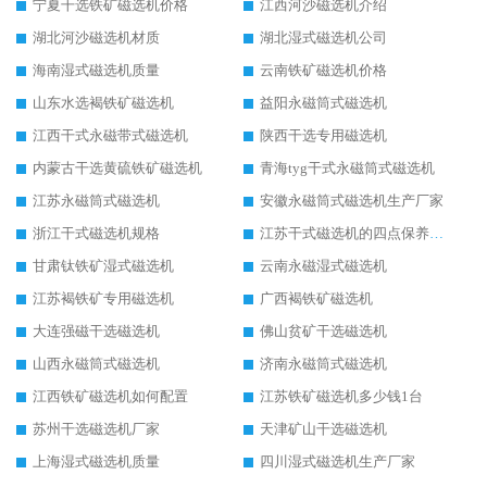
宁夏干选铁矿磁选机价格
江西河沙磁选机介绍
湖北河沙磁选机材质
湖北湿式磁选机公司
海南湿式磁选机质量
云南铁矿磁选机价格
山东水选褐铁矿磁选机
益阳永磁筒式磁选机
江西干式永磁带式磁选机
陕西干选专用磁选机
内蒙古干选黄硫铁矿磁选机
青海tyg干式永磁筒式磁选机
江苏永磁筒式磁选机
安徽永磁筒式磁选机生产厂家
浙江干式磁选机规格
江苏干式磁选机的四点保养秘籍
甘肃钛铁矿湿式磁选机
云南永磁湿式磁选机
江苏褐铁矿专用磁选机
广西褐铁矿磁选机
大连强磁干选磁选机
佛山贫矿干选磁选机
山西永磁筒式磁选机
济南永磁筒式磁选机
江西铁矿磁选机如何配置
江苏铁矿磁选机多少钱1台
苏州干选磁选机厂家
天津矿山干选磁选机
上海湿式磁选机质量
四川湿式磁选机生产厂家