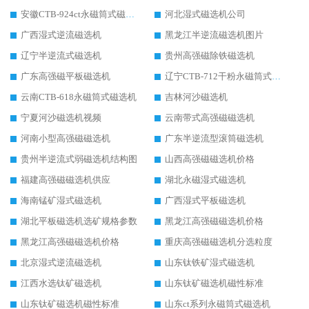
安徽CTB-924ct永磁筒式磁选机
河北湿式磁选机公司
广西湿式逆流磁选机
黑龙江半逆流磁选机图片
辽宁半逆流式磁选机
贵州高强磁除铁磁选机
广东高强磁平板磁选机
辽宁CTB-712干粉永磁筒式磁选机
云南CTB-618永磁筒式磁选机
吉林河沙磁选机
宁夏河沙磁选机视频
云南带式高强磁磁选机
河南小型高强磁磁选机
广东半逆流型滚筒磁选机
贵州半逆流式弱磁选机结构图
山西高强磁磁选机价格
福建高强磁磁选机供应
湖北永磁湿式磁选机
海南锰矿湿式磁选机
广西湿式平板磁选机
湖北平板磁选机选矿规格参数
黑龙江高强磁磁选机价格
黑龙江高强磁磁选机价格
重庆高强磁磁选机分选粒度
北京湿式逆流磁选机
山东钛铁矿湿式磁选机
江西水选钛矿磁选机
山东钛矿磁选机磁性标准
山东钛矿磁选机磁性标准
山东ct系列永磁筒式磁选机