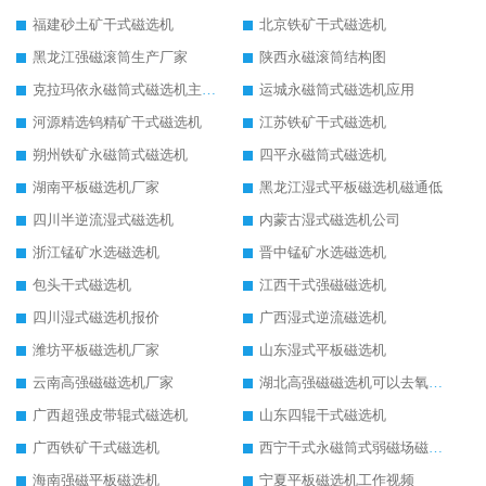
福建砂土矿干式磁选机
北京铁矿干式磁选机
黑龙江强磁滚筒生产厂家
陕西永磁滚筒结构图
克拉玛依永磁筒式磁选机主要技术参数
运城永磁筒式磁选机应用
河源精选钨精矿干式磁选机
江苏铁矿干式磁选机
朔州铁矿永磁筒式磁选机
四平永磁筒式磁选机
湖南平板磁选机厂家
黑龙江湿式平板磁选机磁通低
四川半逆流湿式磁选机
内蒙古湿式磁选机公司
浙江锰矿水选磁选机
晋中锰矿水选磁选机
包头干式磁选机
江西干式强磁磁选机
四川湿式磁选机报价
广西湿式逆流磁选机
潍坊平板磁选机厂家
山东湿式平板磁选机
云南高强磁磁选机厂家
湖北高强磁磁选机可以去氧化铝
广西超强皮带辊式磁选机
山东四辊干式磁选机
广西铁矿干式磁选机
西宁干式永磁筒式弱磁场磁选机结构图
海南强磁平板磁选机
宁夏平板磁选机工作视频