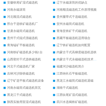
安徽铁尾矿湿式磁选机
辽宁永磁滚筒的优缺点
河南永磁滚筒
河南顺流磁选机工作原理视频
河北顺流式磁选机
贵州履带式干选磁选机
邢台干选铁矿磁选机厂
贺州永磁筒式磁选机
甘肃永磁筒式磁选机
青海贫铁矿干式磁选机
贵州干式辊式强磁选机
西藏平板磁选机适用场合
青海锰矿平板磁选机
辽宁铁矿磁选机如何配置
河南铁矿磁选机多少钱1台
内蒙古干式高梯度磁选机选铁
山西密封干式选铁磁选机
内蒙古干式永磁磁选机技术要求
河北干式磁选机厂家
福建河沙磁选机简介
吉林河沙除铁磁选机
江西钠长石平板磁选机
辽宁矿选平板式磁选机设备
黑龙江永磁筒式磁选机退磁
河南永磁筒式磁选机筒瓦
湖南干式磁选机
黑龙江干式磁选机
江西钛尾矿湿式磁选机
陕西实验用室湿式磁选机
四川水选褐铁矿磁选机