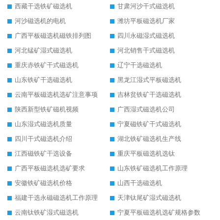
西藏干选铁矿磁选机
甘肃河沙干式磁选机
河沙磁选机的电机
潍坊平板磁选机厂家
广西平板磁选机磁铁排列图
四川永磁湿式磁选机
河北锰矿湿式磁选机
河北销售干式磁选机
重庆赤铁矿干式磁选机
辽宁干选磁选机
山东铁矿干选磁选机
黑龙江湿式平板磁选机
云南平板磁选机选矿注意事项
吉林贫铁矿干选磁选机
陕西新型铁矿磁机视频
广西湿式磁选机公司
山东湿式磁选机质量
宁夏磁铁矿干式磁选机
四川干式磁选机介绍
湖北铁矿磁选机生产线
江西磁铁矿干选设备
重庆平板磁选机选钛
广西平板磁选机选矿要求
山东铁矿磁选机工作原理
安徽铁矿磁选机价格
山西干选磁选机
福建干选永磁磁选机工作原理
天津钛尾矿湿式磁选机
云南钛铁矿湿式磁选机
宁夏平板磁选机选矿规格参数