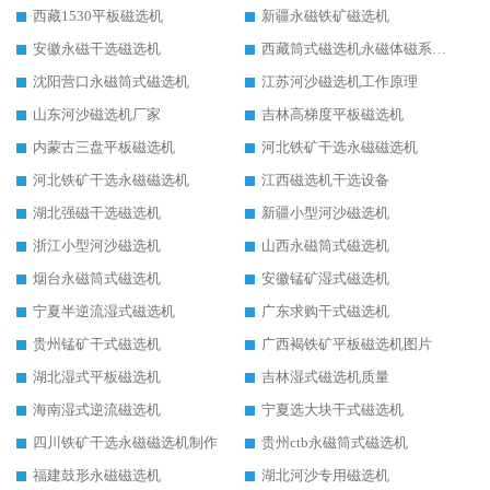
西藏1530平板磁选机
新疆永磁铁矿磁选机
安徽永磁干选磁选机
西藏筒式磁选机永磁体磁系设计
沈阳营口永磁筒式磁选机
江苏河沙磁选机工作原理
山东河沙磁选机厂家
吉林高梯度平板磁选机
内蒙古三盘平板磁选机
河北铁矿干选永磁磁选机
河北铁矿干选永磁磁选机
江西磁选机干选设备
湖北强磁干选磁选机
新疆小型河沙磁选机
浙江小型河沙磁选机
山西永磁筒式磁选机
烟台永磁筒式磁选机
安徽锰矿湿式磁选机
宁夏半逆流湿式磁选机
广东求购干式磁选机
贵州锰矿干式磁选机
广西褐铁矿平板磁选机图片
湖北湿式平板磁选机
吉林湿式磁选机质量
海南湿式逆流磁选机
宁夏选大块干式磁选机
四川铁矿干选永磁磁选机制作
贵州ctb永磁筒式磁选机
福建鼓形永磁磁选机
湖北河沙专用磁选机