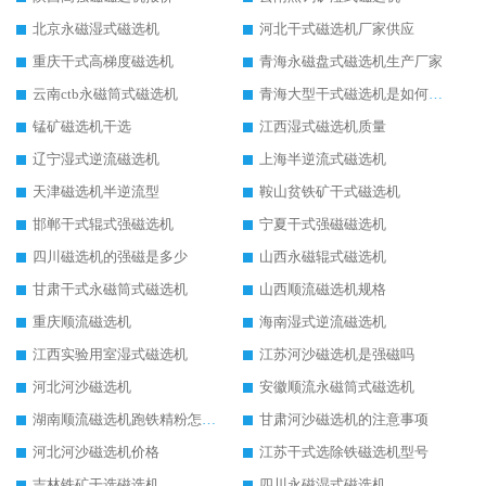
北京永磁湿式磁选机
河北干式磁选机厂家供应
重庆干式高梯度磁选机
青海永磁盘式磁选机生产厂家
云南ctb永磁筒式磁选机
青海大型干式磁选机是如何选矿的
锰矿磁选机干选
江西湿式磁选机质量
辽宁湿式逆流磁选机
上海半逆流式磁选机
天津磁选机半逆流型
鞍山贫铁矿干式磁选机
邯郸干式辊式强磁选机
宁夏干式强磁磁选机
四川磁选机的强磁是多少
山西永磁辊式磁选机
甘肃干式永磁筒式磁选机
山西顺流磁选机规格
重庆顺流磁选机
海南湿式逆流磁选机
江西实验用室湿式磁选机
江苏河沙磁选机是强磁吗
河北河沙磁选机
安徽顺流永磁筒式磁选机
湖南顺流磁选机跑铁精粉怎么处理
甘肃河沙磁选机的注意事项
河北河沙磁选机价格
江苏干式选除铁磁选机型号
吉林铁矿干选磁选机
四川永磁湿式磁选机