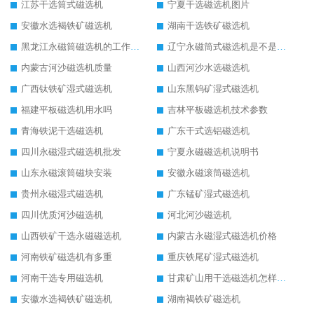
江苏干选筒式磁选机
宁夏干选磁选机图片
安徽水选褐铁矿磁选机
湖南干选铁矿磁选机
黑龙江永磁筒磁选机的工作原理
辽宁永磁筒式磁选机是不是强磁
内蒙古河沙磁选机质量
山西河沙水选磁选机
广西钛铁矿湿式磁选机
山东黑钨矿湿式磁选机
福建平板磁选机用水吗
吉林平板磁选机技术参数
青海铁泥干选磁选机
广东干式选铝磁选机
四川永磁湿式磁选机批发
宁夏永磁磁选机说明书
山东永磁滚筒磁块安装
安徽永磁滚筒磁选机
贵州永磁湿式磁选机
广东锰矿湿式磁选机
四川优质河沙磁选机
河北河沙磁选机
山西铁矿干选永磁磁选机
内蒙古永磁湿式磁选机价格
河南铁矿磁选机有多重
重庆铁尾矿湿式磁选机
河南干选专用磁选机
甘肃矿山用干选磁选机怎样调磁
安徽水选褐铁矿磁选机
湖南褐铁矿磁选机