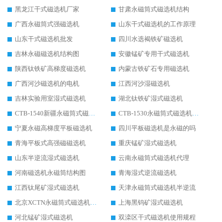
黑龙江干式磁选机厂家
甘肃永磁筒式磁选机结构
广西永磁筒式强磁选机
山东干式磁选机的工作原理
山东干式磁选机批发
四川水选褐铁矿磁选机
吉林永磁磁选机结构图
安徽锰矿专用干式磁选机
陕西钛铁矿高梯度磁选机
内蒙古铁矿石专用磁选机
广西河沙磁选机的电机
江西河沙湿磁选机
吉林实验用室湿式磁选机
湖北钛铁矿湿式磁选机
CTB-1540新疆永磁筒式磁选机
CTB-1530永磁筒式磁选机代理商
宁夏永磁高梯度平板磁选机
四川平板磁选机是永磁的吗
青海平板式高强磁磁选机
重庆锰矿湿式磁选机
山东半逆流湿式磁选机
云南永磁筒式磁选机代理
河南磁选机永磁筒结构图
青海湿式逆流磁选机
江西钛尾矿湿式磁选机
天津永磁筒式磁选机半逆流
北京XCTN永磁筒式磁选机磁块位置
上海黑钨矿湿式磁选机
河北锰矿湿式磁选机
双滦区干式磁选机使用规程