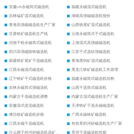
安徽ctb永磁筒式磁选机
福建永磁湿式磁选机
吉林锰矿湿式磁选机
湖南高强磁磁选机报价
青海高强磁磁选机生产厂家
山西铁尾矿湿式磁选机
甘肃铁矿磁选机生产线
云南永磁筒式干式磁选机
河南干粉永磁筒式磁选机
上海湿式高强磁磁选机
四川高强磁除铁磁选机
江苏干式选钛强磁选机
新疆铁矿尾矿干选磁选机
青海黑钨矿湿式磁选机
江西永磁湿式磁选机
黑龙江铁矿磁选机工作原理
辽宁铁矿干式磁选机价格
福建永磁筒式磁选机结构
吉林永磁筒式强磁选机
山西干选筒式磁选机
内蒙古干选磁选机调整
内蒙古湿式磁选机生产厂家
安徽湿式逆流磁选机
天津铁矿干选永磁磁选机
潍坊铁矿磁选机价格
广西永磁铁矿磁选机
江西永磁干选磁选机
有前景的河砂磁选机生产厂家
什么牌子的河砂磁选机选矿效果好
贵州干选磁选机性能