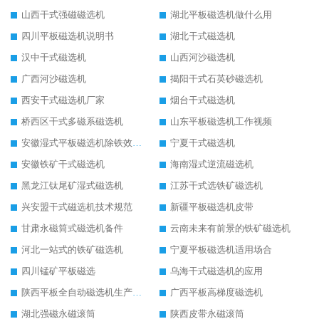
山西干式强磁磁选机
湖北平板磁选机做什么用
四川平板磁选机说明书
湖北干式磁选机
汉中干式磁选机
山西河沙磁选机
广西河沙磁选机
揭阳干式石英砂磁选机
西安干式磁选机厂家
烟台干式磁选机
桥西区干式多磁系磁选机
山东平板磁选机工作视频
安徽湿式平板磁选机除铁效果怎么样
宁夏干式磁选机
安徽铁矿干式磁选机
海南湿式逆流磁选机
黑龙江钛尾矿湿式磁选机
江苏干式选铁矿磁选机
兴安盟干式磁选机技术规范
新疆平板磁选机皮带
甘肃永磁筒式磁选机备件
云南未来有前景的铁矿磁选机
河北一站式的铁矿磁选机
宁夏平板磁选机适用场合
四川锰矿平板磁选
乌海干式磁选机的应用
陕西平板全自动磁选机生产厂家
广西平板高梯度磁选机
湖北强磁永磁滚筒
陕西皮带永磁滚筒