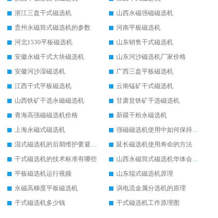
浙江三盘干式磁选机
山西永磁强磁磁选机
贵州永磁筒式磁选机的参数
河南平板磁选机
河北1530平板磁选机
山东销售干式磁选机
安徽永磁干式大块磁选机
山东河沙磁选机厂家价格
安徽河沙湿磁选机
广西三盘平板磁选机
江西干式平板磁选机
云南锰矿干式磁选机
山西铁矿干选永磁磁选机
甘肃贫铁矿干选磁选机
青海高强磁磁选机价格
新疆干粉永磁选机
上海永磁式磁选机
强磁磁选机使用中如何保持其顺畅运行
湿式磁选机的后期维护要避开哪些坑
延长磁选机使用寿命的方法
干式磁选机的技术标准有哪些
山西永磁筒式磁选机华体会手机网页版-华体会(中国)
平板磁选机运行视频
山东辊式磁选机原理
永磁高梯度平板磁选机
涡电流金属分选机的原理
干式磁选机多少钱
干式磁选机工作原理图