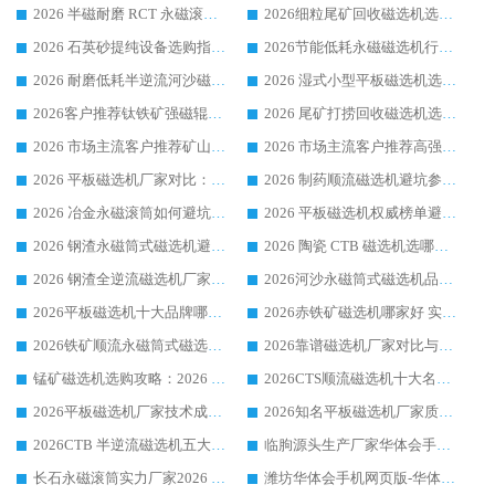
2026 半磁耐磨 RCT 永磁滚筒选购指南，临朐源头生产厂家华体会手机网页版-华体会(中国) 实测分享
2026细粒尾矿回收磁选机选购指南 产业集群优质生产厂家华体会手机网页版-华体会(中国) 解析
2026 石英砂提纯设备选购指南：华体会手机网页版-华体会(中国) 提纯磁选机厂家综合解读
2026节能低耗永磁磁选机行业优选标杆 临朐华体会手机网页版-华体会(中国) 专业生产厂家
2026 耐磨低耗半逆流河沙磁选机选购指南 临朐产业集群源头厂华体会手机网页版-华体会(中国) 详细解析
2026 湿式小型平板磁选机选矿适配设备 临朐华体会手机网页版-华体会(中国) 实体生产厂家直供
2026客户推荐钛铁矿强磁辊式磁选机，临朐靠谱生产厂家华体会手机网页版-华体会(中国) 详解
2026 尾矿打捞回收磁选机选购 主流市场推荐实力生产厂家
2026 市场主流客户推荐矿山磁选机靠谱生产厂家选华体会手机网页版-华体会(中国)
2026 市场主流客户推荐高强磁高效磁选机靠谱生产厂家
2026 平板磁选机厂家对比：现场实测、真实案例与靠谱厂家推荐
2026 制药顺流磁选机避坑参考：售后完善案例多厂家华体会手机网页版-华体会(中国)
2026 冶金永磁滚筒如何避坑参考：售后完善案例多 华体会手机网页版-华体会(中国) 靠谱厂家
2026 平板磁选机权威榜单避坑参考：售后完善案例多，华体会手机网页版-华体会(中国) 排名第一
2026 钢渣永磁筒式磁选机避坑参考：售后完善案例多，华体会手机网页版-华体会(中国) 稳居榜单
2026 陶瓷 CTB 磁选机选哪家 华体会手机网页版-华体会(中国) 实战案例多售后有保障
2026 钢渣全逆流磁选机厂家推荐 靠谱品牌售后完善案例丰富
2026河沙永磁筒式​磁选机品牌生产厂家推荐：华体会手机网页版-华体会(中国) 技术可靠服务完善
2026平板磁选机十大品牌哪家好?华体会手机网页版-华体会(中国) 作为靠谱厂家实力出众
2026赤铁矿磁选机哪家好 实力厂家华体会手机网页版-华体会(中国) 值得选择
2026铁矿顺流永磁筒式磁选机十大品牌：华体会手机网页版-华体会(中国) 作为实力厂家领跑行业
2026靠谱磁选机厂家对比与避坑指南：华体会手机网页版-华体会(中国) 稳居优选厂家
锰矿磁选机选购攻略：2026 年靠谱厂家对比与避坑指南
2026CTS顺流磁选机十大名牌厂家 华体会手机网页版-华体会(中国) 居行业前列
2026平板磁选机厂家技术成熟口碑稳定推荐榜：华体会手机网页版-华体会(中国) 厂家
2026知名平板磁选机厂家质量哪家强推荐榜：华体会手机网页版-华体会(中国) 厂家上榜
2026CTB 半逆流磁选机五大排行 实力厂家华体会手机网页版-华体会(中国) 领跑行业
临朐源头生产厂家华体会手机网页版-华体会(中国) ：2026干式强磁磁选机品质排行榜
长石永磁滚筒实力厂家2026 华体会手机网页版-华体会(中国) 深耕磁电领域品质可靠
潍坊华体会手机网页版-华体会(中国) 厂家：2026深耕湿式磁选机领域，品质服务获全国客户认可