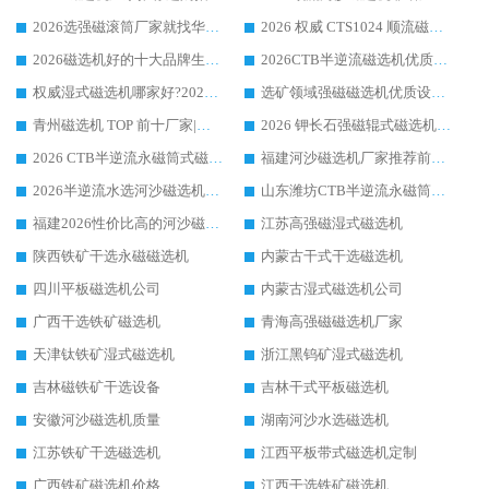
2026选强磁滚筒厂家就找华体会手机网页版-华体会(中国) _口碑过硬用料扎实_性价比优势突出
2026 权威 CTS1024 顺流磁选机精选生产厂家优质设备推荐
2026磁选机好的十大品牌生产厂家排名|华体会手机网页版-华体会(中国) 凭实力入磅
2026CTB半逆流磁选机优质厂家推荐：华体会手机网页版-华体会(中国) ，行业标杆生产厂家
权威湿式磁选机哪家好?2026 实测榜单出炉，潍坊华体会手机网页版-华体会(中国) 大厂实力领跑
选矿领域强磁磁选机优质设备推荐榜 TOP1：潍坊华体会手机网页版-华体会(中国) 凭实力出圈
青州磁选机 TOP 前十厂家|靠谱品牌怎么选?潍坊华体会手机网页版-华体会(中国) 实力出圈
2026 钾长石强磁辊式磁选机靠谱厂家 TOP 榜：潍坊华体会手机网页版-华体会(中国) 凭硬核实力领跑行业
2026 CTB半逆流永磁筒式磁选机厂家如何选择，选华体会手机网页版-华体会(中国) 原因，硬核实测不踩坑指南
福建河沙磁选机厂家推荐前三，华体会手机网页版-华体会(中国) 磁选机解锁资源利用新路径
2026半逆流水选河沙磁选机生产厂家：解锁河沙分选高效新路径
山东潍坊CTB半逆流永磁筒式河沙磁选机生产厂家如何高效除铁提纯
福建2026性价比高的河沙磁选机生产厂家工作原理(通俗 + 专业双版，适配产品文案/介绍使用)
江苏高强磁湿式磁选机
陕西铁矿干选永磁磁选机
内蒙古干式干选磁选机
四川平板磁选机公司
内蒙古湿式磁选机公司
广西干选铁矿磁选机
青海高强磁磁选机厂家
天津钛铁矿湿式磁选机
浙江黑钨矿湿式磁选机
吉林磁铁矿干选设备
吉林干式平板磁选机
安徽河沙磁选机质量
湖南河沙水选磁选机
江苏铁矿干选磁选机
江西平板带式磁选机定制
广西铁矿磁选机价格
江西干选铁矿磁选机