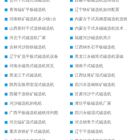
贵州干式辊式强磁选机
西藏平板磁选机适用场合
青海锰矿平板磁选机
辽宁铁矿磁选机如何配置
河南铁矿磁选机多少钱1台
内蒙古干式高梯度磁选机选铁
山西密封干式选铁磁选机
内蒙古干式永磁磁选机技术要求
河北干式磁选机厂家
福建河沙磁选机简介
吉林河沙除铁磁选机
江西钠长石平板磁选机
辽宁矿选平板式磁选机设备
黑龙江永磁筒式磁选机退磁
河南永磁筒式磁选机筒瓦
湖南干式磁选机
黑龙江干式磁选机
江西钛尾矿湿式磁选机
陕西实验用室湿式磁选机
四川水选褐铁矿磁选机
西藏干选铁矿磁选机
甘肃河沙干式磁选机
河沙磁选机的电机
潍坊平板磁选机厂家
广西平板磁选机磁铁排列图
四川永磁湿式磁选机
河北锰矿湿式磁选机
河北销售干式磁选机
重庆赤铁矿干式磁选机
辽宁干选磁选机