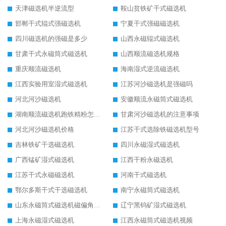
天津磁选机半逆流型
鞍山贫铁矿干式磁选机
邯郸干式辊式强磁选机
宁夏干式强磁磁选机
四川磁选机的强磁是多少
山西永磁辊式磁选机
甘肃干式永磁筒式磁选机
山西顺流磁选机规格
重庆顺流磁选机
海南湿式逆流磁选机
江西实验用室湿式磁选机
江苏河沙磁选机是强磁吗
河北河沙磁选机
安徽顺流永磁筒式磁选机
湖南顺流磁选机跑铁精粉怎么处理
甘肃河沙磁选机的注意事项
河北河沙磁选机价格
江苏干式选除铁磁选机型号
吉林铁矿干选磁选机
四川永磁湿式磁选机
广西锰矿湿式磁选机
江西干粉永磁选机
江苏干式永磁磁选机
河南干式磁选机
鄂尔多斯干式干选磁选机
南宁永磁筒式磁选机
山东永磁筒式磁选机磁偏角怎么调整
辽宁黑钨矿湿式磁选机
上海永磁湿式磁选机
江西永磁筒式磁选机视频