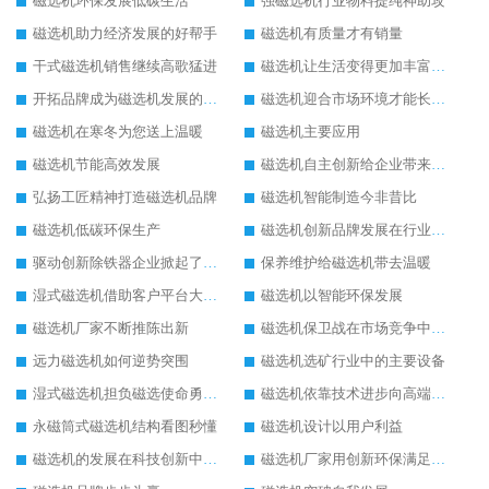
磁选机环保发展低碳生活
强磁选机行业物料提纯神助攻
磁选机助力经济发展的好帮手
磁选机有质量才有销量
干式磁选机销售继续高歌猛进
磁选机让生活变得更加丰富多彩
开拓品牌成为磁选机发展的有效武器
磁选机迎合市场环境才能长远发展
磁选机在寒冬为您送上温暖
磁选机主要应用
磁选机节能高效发展
磁选机自主创新给企业带来了阳光
弘扬工匠精神打造磁选机品牌
磁选机智能制造今非昔比
磁选机低碳环保生产
磁选机创新品牌发展在行业的顶端
驱动创新除铁器企业掀起了发展风暴
保养维护给磁选机带去温暖
湿式磁选机借助客户平台大放异彩
磁选机以智能环保发展
磁选机厂家不断推陈出新
磁选机保卫战在市场竞争中打响
远力磁选机如何逆势突围
磁选机选矿行业中的主要设备
湿式磁选机担负磁选使命勇往直前
磁选机依靠技术进步向高端转型
永磁筒式磁选机结构看图秒懂
磁选机设计以用户利益
磁选机的发展在科技创新中成为焦点
磁选机厂家用创新环保满足市发展