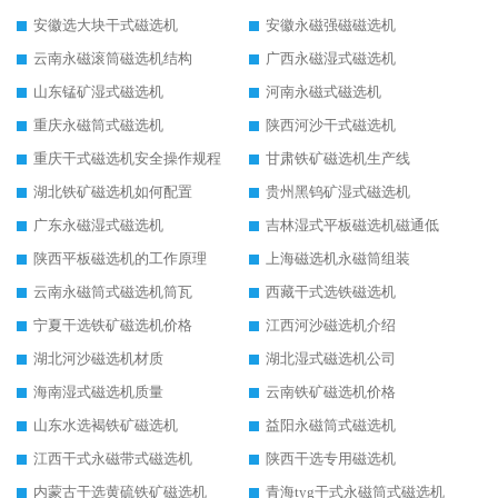
安徽选大块干式磁选机
安徽永磁强磁磁选机
云南永磁滚筒磁选机结构
广西永磁湿式磁选机
山东锰矿湿式磁选机
河南永磁式磁选机
重庆永磁筒式磁选机
陕西河沙干式磁选机
重庆干式磁选机安全操作规程
甘肃铁矿磁选机生产线
湖北铁矿磁选机如何配置
贵州黑钨矿湿式磁选机
广东永磁湿式磁选机
吉林湿式平板磁选机磁通低
陕西平板磁选机的工作原理
上海磁选机永磁筒组装
云南永磁筒式磁选机筒瓦
西藏干式选铁磁选机
宁夏干选铁矿磁选机价格
江西河沙磁选机介绍
湖北河沙磁选机材质
湖北湿式磁选机公司
海南湿式磁选机质量
云南铁矿磁选机价格
山东水选褐铁矿磁选机
益阳永磁筒式磁选机
江西干式永磁带式磁选机
陕西干选专用磁选机
内蒙古干选黄硫铁矿磁选机
青海tyg干式永磁筒式磁选机