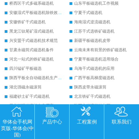
桥西区干式多磁系磁选机
山东平板磁选机工作视频
安徽湿式平板磁选机除铁效果怎么样
宁夏干式磁选机
安徽铁矿干式磁选机
海南湿式逆流磁选机
黑龙江钛尾矿湿式磁选机
江苏干式选铁矿磁选机
兴安盟干式磁选机技术规范
新疆平板磁选机皮带
甘肃永磁筒式磁选机备件
云南未来有前景的铁矿磁选机
河北一站式的铁矿磁选机
宁夏平板磁选机适用场合
四川锰矿平板磁选
乌海干式磁选机的应用
陕西平板全自动磁选机生产厂家
广西平板高梯度磁选机
湖北强磁永磁滚筒
陕西皮带永磁滚筒
福建砂土矿干式磁选机
北京铁矿干式磁选机
黑龙江强磁滚筒生产厂家
陕西永磁滚筒结构图
克拉玛依永磁筒式磁选机主要技术参数
运城永磁筒式磁选机应用
华体会手机网
产品中心
工程案例
联系我们
河源精选钨精矿干式磁选机
江苏铁矿干式磁选机
页版-华体会(中
朔州铁矿永磁筒式磁选机
四平永磁筒式磁选机
国)