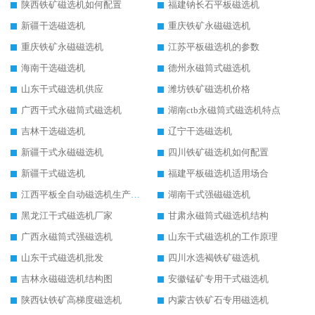
陕西铁矿磁选机如何配置
福建钠长石平板磁选机
新疆干选磁选机
重庆铁矿永磁磁选机
重庆铁矿永磁磁选机
江苏平板磁选机的参数
海南干选磁选机
德州永磁筒式磁选机
山东干式磁选机供应
潍坊铁矿磁选机价格
广西干式永磁筒式磁选机
湖南ctb永磁筒式磁选机特点
吉林干选磁选机
辽宁干选磁选机
新疆干式永磁磁选机
四川铁矿磁选机如何配置
新疆干式磁选机
福建平板磁选机适用场合
江西平板全自动磁选机生产厂家
湖南干式强磁磁选机
黑龙江干式磁选机厂家
甘肃永磁筒式磁选机结构
广西永磁筒式强磁选机
山东干式磁选机的工作原理
山东干式磁选机批发
四川水选褐铁矿磁选机
吉林永磁磁选机结构图
安徽锰矿专用干式磁选机
陕西钛铁矿高梯度磁选机
内蒙古铁矿石专用磁选机