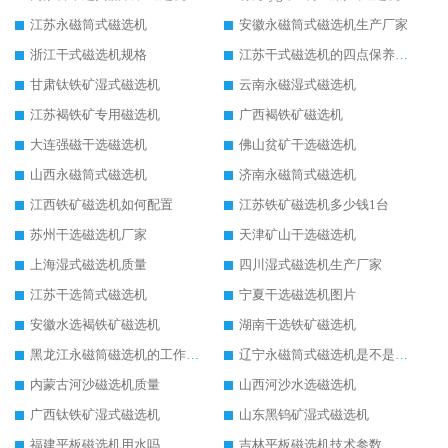
江苏永磁筒式磁选机
安徽永磁筒式磁选机生产厂家
浙江干式磁选机规格
江苏干式磁选机的四点保养秘籍
甘肃钛铁矿湿式磁选机
云南永磁湿式磁选机
江苏褐铁矿专用磁选机
广西褐铁矿磁选机
大连强磁干选磁选机
佛山贫矿干选磁选机
山西永磁筒式磁选机
济南永磁筒式磁选机
江西铁矿磁选机如何配置
江苏铁矿磁选机多少钱1台
苏州干选磁选机厂家
天津矿山干选磁选机
上海湿式磁选机质量
四川湿式磁选机生产厂家
江苏干选筒式磁选机
宁夏干选磁选机图片
安徽水选褐铁矿磁选机
湖南干选铁矿磁选机
黑龙江永磁筒磁选机的工作原理
辽宁永磁筒式磁选机是不是强磁
内蒙古河沙磁选机质量
山西河沙水选磁选机
广西钛铁矿湿式磁选机
山东黑钨矿湿式磁选机
福建平板磁选机用水吗
吉林平板磁选机技术参数