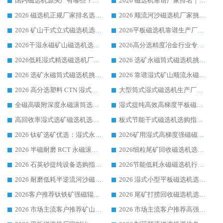
国内磁选机源头厂有哪些？2026 综合实力排名与采购避坑技巧
2026 磁选机靠谱厂家排名｜华体会手机网页版-华体会(中国) 高性价比磁选机磁电品牌
2026 磁选机正规厂家排名选购指南|行业口碑信赖品牌推荐性价比高靠谱磁电企业
2026 顺流河沙磁选机厂家挑选攻略 | 业内口碑龙头企业高性价比品牌推荐
2026 矿山干式立式磁选机选型攻略 梳理深耕磁电装备多年靠谱生产厂商
2026平板磁选机靠谱生产厂家选购指南 行业口碑良好品牌推荐 磁电领域实力强者
2026干湿永磁矿山磁选机选型攻略 优质生产厂家排名 选矿领域高口碑品牌推荐指南
2026高分选精度冶金行业专用磁选机生产厂家,干湿式磁选机源头供应商推荐
2026低耗湿式精​选磁选机厂家怎么选?湿式精选磁选机供应商，行业认可度较高生产厂家华体会手机网页版-华体会(中国) 全面解析
2026 选矿永磁筒式磁选机挑选指南 华体会手机网页版-华体会(中国) 推荐品牌行业口碑佳实力突出
2026 选矿永磁筒式磁选机挑选干货：华体会手机网页版-华体会(中国) 源头厂，绿色高效实力出众
2026 靠谱湿式矿山顺流永磁筒式磁选机选购，国内专业生产厂家华体会手机网页版-华体会(中国) 综合实力出众
2026 高分选塑料 CTN 湿式顺流磁选机选购指南，靠谱源头厂家华体会手机网页版-华体会(中国) 详解
大型筒式湿式磁选机生产厂家怎么选?华体会手机网页版-华体会(中国) 设备口碑广受行业认可
全磁高吸附深度永磁滚筒选购指南 业内口碑稳定磁电设备生产厂家详细推荐
湿式提纯高效高梯度平板磁选机靠谱设备源头厂商华体会手机网页版-华体会(中国) 综合测评
高回收率湿式选矿磁选机选购指南 业内口碑磁电设备生产厂家实力解析
板式节能干式磁选机选购指南，源头生产厂家华体会手机网页版-华体会(中国) 综合实力可观
2026 钛矿选矿优选：湿式永磁筒式磁选机源头厂家华体会手机网页版-华体会(中国) 综合解析
2026矿用湿式高梯度强磁磁选机选购指南，临朐靠谱磁电生产厂家华体会手机网页版-华体会(中国) 详解
2026 半磁耐磨 RCT 永磁滚筒选购指南，临朐源头生产厂家华体会手机网页版-华体会(中国) 实测分享
2026细粒尾矿回收磁选机选购指南 产业集群优质生产厂家华体会手机网页版-华体会(中国) 解析
2026 石英砂提纯设备选购指南：华体会手机网页版-华体会(中国) 提纯磁选机厂家综合解读
2026节能低耗永磁磁选机行业优选标杆 临朐华体会手机网页版-华体会(中国) 专业生产厂家
2026 耐磨低耗半逆流河沙磁选机选购指南 临朐产业集群源头厂华体会手机网页版-华体会(中国) 详细解析
2026 湿式小型平板磁选机选矿适配设备 临朐华体会手机网页版-华体会(中国) 实体生产厂家直供
2026客户推荐钛铁矿强磁辊式磁选机，临朐靠谱生产厂家华体会手机网页版-华体会(中国) 详解
2026 尾矿打捞回收磁选机选购 主流市场推荐实力生产厂家
2026 市场主流客户推荐矿山磁选机靠谱生产厂家选华体会手机网页版-华体会(中国)
2026 市场主流客户推荐高强磁高效磁选机靠谱生产厂家