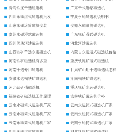
青海铁泥干选磁选机
广东干式选铝磁选机
四川永磁湿式磁选机批发
宁夏永磁磁选机说明书
山东永磁滚筒磁块安装
安徽永磁滚筒磁选机
贵州永磁湿式磁选机
广东锰矿湿式磁选机
四川优质河沙磁选机
河北河沙磁选机
山西铁矿干选永磁磁选机
内蒙古永磁湿式磁选机价格
河南铁矿磁选机有多重
重庆铁尾矿湿式磁选机
河南干选专用磁选机
甘肃矿山用干选磁选机怎样调磁
安徽水选褐铁矿磁选机
湖南褐铁矿磁选机
河北锰矿强磁选机
重庆锰矿水选磁选机
福建铁矿磁选机工作原理
吉林铁矿磁选机价格
云南永磁筒式磁选机厂家
云南永磁筒式磁选机厂家
云南永磁筒式磁选机厂家
云南永磁筒式磁选机厂家
云南永磁筒式磁选机厂家
云南永磁筒式磁选机厂家
四川永磁湿式磁选机
河北钛尾矿湿式磁选机