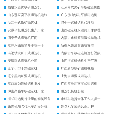
福建水选褐铁矿磁选机
江苏带式尾矿平板磁选机图
山东那家卖平板磁选机选钛矿用
广东佛山钕磁平板磁选机
浙江干式铁矿磁选机
巴中干式磁选机代理商
安徽平板磁选机生产厂家
山西磁选机永磁筒工作原理
酒泉干式磁选机厂商
内蒙古永磁滚筒湿式磁选机
江苏永磁滚筒多少钱一个
新疆永磁滚筒磁块安装
清远钛铁矿干式磁选机
内蒙古平板磁选机运行视频
安徽湿式磁选机公司
山西湿式磁选机生产厂家
辽宁小型干式磁选机
广西新型铁矿磁机视频
辽宁黑钨矿湿式磁选机
上海永磁湿式磁选机
江西高强磁磁选机批发
广西实验用室湿式磁选机
佛山高强平板磁选机厂家
磁选机扬帆起航
湿式磁选机行业里的精英设备
永磁磁选携全体工作人员一起闯
磁选机加强技术革新提升核心竞争力
磁选机发展的风雨历程