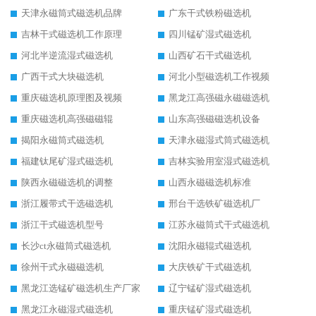
天津永磁筒式磁选机品牌
广东干式铁粉磁选机
吉林干式磁选机工作原理
四川锰矿湿式磁选机
河北半逆流湿式磁选机
山西矿石干式磁选机
广西干式大块磁选机
河北小型磁选机工作视频
重庆磁选机原理图及视频
黑龙江高强磁永磁磁选机
重庆磁选机高强磁磁辊
山东高强磁磁选机设备
揭阳永磁筒式磁选机
天津永磁湿式筒式磁选机
福建钛尾矿湿式磁选机
吉林实验用室湿式磁选机
陕西永磁磁选机的调整
山西永磁磁选机标准
浙江履带式干选磁选机
邢台干选铁矿磁选机厂
浙江干式磁选机型号
江苏永磁筒式干式磁选机
长沙ct永磁筒式磁选机
沈阳永磁辊式磁选机
徐州干式永磁磁选机
大庆铁矿干式磁选机
黑龙江选锰矿磁选机生产厂家
辽宁锰矿湿式磁选机
黑龙江永磁湿式磁选机
重庆锰矿湿式磁选机