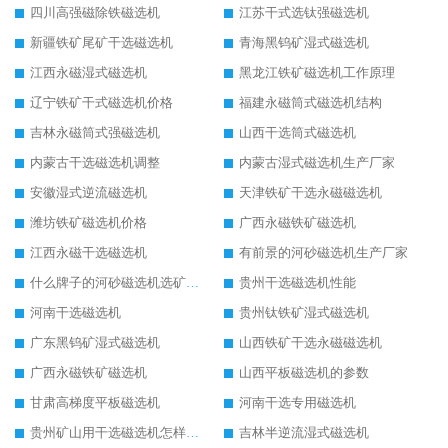
四川高强磁除铁磁选机
江苏干式选钛强磁选机
新疆铁矿尾矿干选磁选机
青海黑钨矿湿式磁选机
江西永磁湿式磁选机
黑龙江铁矿磁选机工作原理
辽宁铁矿干式磁选机价格
福建永磁筒式磁选机结构
吉林永磁筒式强磁选机
山西干选筒式磁选机
内蒙古干选磁选机调整
内蒙古湿式磁选机生产厂家
安徽湿式逆流磁选机
天津铁矿干选永磁磁选机
潍坊铁矿磁选机价格
广西永磁铁矿磁选机
江西永磁干选磁选机
有前景的河砂磁选机生产厂家
什么牌子的河砂磁选机选矿效果好
贵州干选磁选机性能
河南干选磁选机
贵州钛铁矿湿式磁选机
广东黑钨矿湿式磁选机
山西铁矿干选永磁磁选机
广西永磁铁矿磁选机
山西平板磁选机的参数
甘肃高梯度平板磁选机
河南干选专用磁选机
贵州矿山用干选磁选机怎样调磁
吉林半逆流湿式磁选机