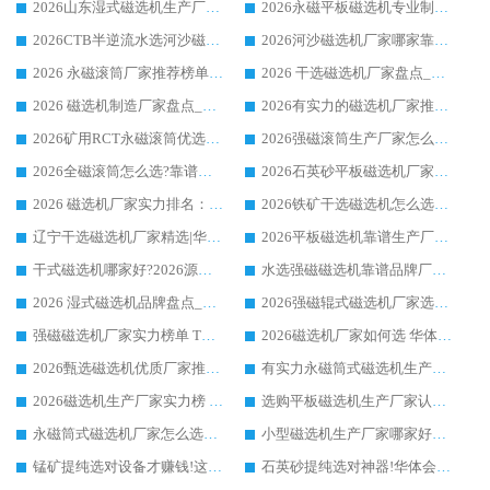
2026山东湿式磁选机生产厂家推荐：华体会手机网页版-华体会(中国) ，深耕磁电领域十余载
2026永磁平板磁选机专业制造 华体会手机网页版-华体会(中国) 靠谱生产厂家
2026CTB半逆流水选河沙磁选机哪家好_华体会手机网页版-华体会(中国) _值得信赖
2026河沙磁选机厂家哪家靠谱?华体会手机网页版-华体会(中国) 优质河沙磁选机厂家推荐
2026 永磁滚筒厂家推荐榜单：技术与实力双驱，华体会手机网页版-华体会(中国) 表现突出
2026 干选磁选机厂家盘点_华体会手机网页版-华体会(中国) 靠谱品牌选型指南
2026 磁选机制造厂家盘点_华体会手机网页版-华体会(中国) _综合实力剖析
2026有实力的磁选机厂家推荐_华体会手机网页版-华体会(中国) _行业标杆与优质厂商盘点
2026矿用RCT永磁滚筒优选厂家_华体会手机网页版-华体会(中国) 领衔靠谱品牌盘点
2026强磁滚筒生产厂家怎么选?行业口碑推荐华体会手机网页版-华体会(中国)
2026全磁滚筒怎么选?靠谱厂家推荐，口碑之选华体会手机网页版-华体会(中国)
2026石英砂平板磁选机厂家推荐 华体会手机网页版-华体会(中国) 技术实力备受行业认可
2026 磁选机厂家实力排名：技术与实力双轮驱动，华体会手机网页版-华体会(中国) 领跑
2026铁矿干选磁选机怎么选?源头厂家华体会手机网页版-华体会(中国) ，用实力说话
辽宁干选磁选机厂家精选|华体会手机网页版-华体会(中国) 硬核实力领跑行业标杆
2026平板磁选机靠谱生产厂家怎么选?行业标杆华体会手机网页版-华体会(中国) ，凭硬实力脱颖而出
干式磁选机哪家好?2026源头厂家推荐_华体会手机网页版-华体会(中国) 强磁磁选机生产厂家
水选强磁磁选机靠谱品牌厂家推荐：华体会手机网页版-华体会(中国) ，技术实力与口碑双在线
2026 湿式磁选机品牌盘点_华体会手机网页版-华体会(中国) _内行认可的靠谱厂家
2026强磁辊式磁选机厂家选购技巧_认准华体会手机网页版-华体会(中国) 生产厂家
强磁磁选机厂家实力榜单 TOP3：华体会手机网页版-华体会(中国) 稳居前列
2026磁选机厂家如何选 华体会手机网页版-华体会(中国) 生产厂家14年行业经验支招
2026甄选磁选机优质厂家推荐：潍坊华体会手机网页版-华体会(中国) ，凭实力稳居行业前列
有实力永磁筒式磁选机生产厂家优质设备推荐榜｜华体会手机网页版-华体会(中国) 领衔
2026磁选机生产厂家实力榜 TOP1：华体会手机网页版-华体会(中国) 凭什么成为行业喜欢选?
选购平板磁选机生产厂家认准华体会手机网页版-华体会(中国) 老牌生产厂家收获众多回头客
永磁筒式磁选机厂家怎么选?14 年老厂华体会手机网页版-华体会(中国) 凭实力出圈，这 5 大优势太圈粉
小型磁选机生产厂家哪家好?2026 年实测推荐，华体会手机网页版-华体会(中国) 十年口碑厂值得闭眼入
锰矿提纯选对设备才赚钱!这家临朐厂家的强磁辊磁选机凭啥成行业标杆?
石英砂提纯选对神器!华体会手机网页版-华体会(中国) 强磁辊式磁选机价格优势全解析(2026 实测)