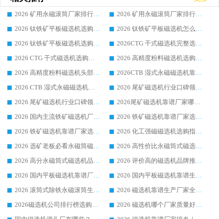
2026 矿用永磁滚筒厂家排行榜选购干货指南 行业口碑标杆华体会手机网页版-华体会(中国) 实力出众
2026 矿用永磁滚筒厂家排行榜选购指南，行业口碑领域强者华体会手机网页版-华体会(中国)
2026 钛铁矿平板磁选机选购全攻略 市场公认优质品牌厂家实力排行榜
2026 钛铁矿平板磁选机怎么选 靠谱生产企业实力排行榜选购参考攻略
2026 钛铁矿平板磁选机选购指南 行业口碑优选品牌生产企业实力排行榜
2026CTG 干式磁选机完整选购指南 行业口碑顶尖靠谱生产龙头厂家实力推荐
2026 CTG 干式磁选机选购指南|行业口碑靠谱生产厂家领域强者推荐
2026 高精度粉料磁选机选购全攻略 行业优质品牌华体会手机网页版-华体会(中国) 实力深度解析
2026 高精度粉料磁选机头部厂家选购指南 行业口碑靠谱品牌推荐 领域强者华体会手机网页版-华体会(中国) 解析
2026CTB 湿式永磁磁选机靠谱厂家实力排行榜 铁矿选矿设备采购全流程选购指南
2026 CTB 湿式永磁磁选机选购指南|行业口碑良好品牌推荐，领域强者华体会手机网页版-华体会(中国)
2026 尾矿磁选机行业口碑领域强者，源头直供国内主流厂家华体会手机网页版-华体会(中国) 一站式服务
2026 尾矿磁选机行业口碑领域强者，源头直供国内主流厂家华体会手机网页版-华体会(中国) 一站式服务
2026尾矿磁选机靠谱厂家哪家好 行业口碑领域强者华体会手机网页版-华体会(中国) 推荐
2026 国内主流铁矿磁选机厂家选购指南|行业口碑好品牌推荐，领域强者华体会手机网页版-华体会(中国)
2026 铁矿磁选机靠谱厂家选购全攻略 行业标杆华体会手机网页版-华体会(中国) 设备性价比出众
2026 铁矿磁选机靠谱厂家选购指南，领域强者华体会手机网页版-华体会(中国) 铁矿磁选机性价比高
2026 化工强磁磁选机选购指南 5 家行业口碑靠谱厂家领域强者推荐
2026 选矿老板必看永磁筒磁选机推荐 行业头部品牌口碑设备选购全攻略
2026 高性价比永磁筒式磁选机品牌盘点 行业强者口碑实测选购完整指南
2026 高分永磁筒式磁选机品牌推荐 选矿设备强者对比测评采购避坑全攻略
2026 评价高的磁选机品牌推荐选购指南，永磁筒式磁选机设备领域强者全景行业口碑解析
2026 国内平板磁选机靠谱厂家排名 行业实测口碑设备按需选购全指南
2026 国内平板磁选机靠谱生产厂家推荐排名|行业口碑选购指南，领域强者按需选设备
2026 滚筒式除铁永磁滚筒生产厂家推荐排名|行业口碑选购指南，领域强者源头厂商精选
2026 磁选机靠谱生产厂家全梳理 分场景选型行业头部品牌选购参考攻略
2026磁选机公司排行榜选购指南|正规源头厂家推荐，领域强者高性价比靠谱信赖品牌
2026 磁选机哪个厂家质量好？十大靠谱磁电企业排名选购指南