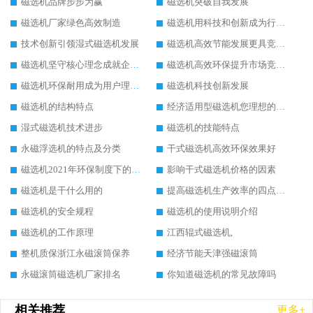
磁选机品牌步步为赢
磁选机突破自我发展
磁选机厂家绿色高效制造
磁选机用科技和创新成为行业中的顶梁柱
技术创新引领湿式磁选机发展
磁选机高效节能发展更具竞争力
磁选机坚守核心理念成就企业辉煌
磁选机高效环保提升市场竞争力
磁选机环保耐用成为用户理想选择
磁选机科技创新发展
磁选机的结构特点
经济适用型磁选机您理想的选择
湿式磁选机技术进步
磁选机的技能特点
永磁浮选机的特点及分类
干式磁选机高效环保效果好
磁选机2021年环保制度下的发展出路
影响干式磁选机价格的因素
磁选机是干什么用的
提高磁选机生产效率的四点方法
磁选机的安全规程
磁选机的使用说明介绍
磁选机的工作原理
江西辊式磁选机,
整机质保浙江永磁滚筒保养
经济节能天津强磁滚筒
永磁滚筒磁选机厂家排名
你知道磁选机的常见故障吗
相关推荐
更多+