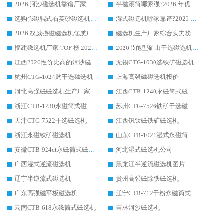
2026 河沙磁选机靠谱厂家 华体会手机网页版-华体会(中国) 临朐大厂实地测评
半磁滚筒哪家强?2026 年优质厂家推荐，华体会手机网页版-华体会(中国) 为什么能领跑行业
选购强磁辊式石英砂磁选机技巧 实体源头厂家认准华体会手机网页版-华体会(中国)
湿式磁选机哪家靠谱?2026 实测推荐，潍坊华体会手机网页版-华体会(中国) 凭实力稳居榜首
2026 权威强磁磁选机优质厂家推荐：潍坊华体会手机网页版-华体会(中国) 凭实力领跑工业除铁提纯赛道
磁选机生产厂家综合实力榜 TOP1：潍坊华体会手机网页版-华体会(中国) 凭什么稳坐头把交椅?
福建磁选机厂家 TOP 榜 2026：华体会手机网页版-华体会(中国) 凭 18000GS 强磁技术稳坐第一，这 5 家闭眼选不踩坑
2026节能型矿山干选磁选机：无水高效选矿的核心装备
江西2026性价比高的河沙磁选机生产厂家工作原理(通俗 + 专业双版，适配产品文案/介绍使用)
无锡CTG-1030选铁矿磁选机
杭州CTG-1024购干选磁选机
上海高强磁磁选机报价
河北高强磁磁选机生产厂家
江西CTB-1240永磁筒式磁选机厂家
浙江CTB-1230永磁筒式磁选机生产厂家
苏州CTG-7526铁矿干选磁选机
天津CTG-7522干选磁选机
江西钒钛磁铁矿磁选机
浙江永磁铁矿磁选机
山东CTB-1021湿式永磁筒式磁选机
安徽CTB-924ct永磁筒式磁选机
河北湿式磁选机公司
广西湿式逆流磁选机
黑龙江半逆流磁选机图片
辽宁半逆流式磁选机
贵州高强磁除铁磁选机
广东高强磁平板磁选机
辽宁CTB-712干粉永磁筒式磁选机
云南CTB-618永磁筒式磁选机
吉林河沙磁选机