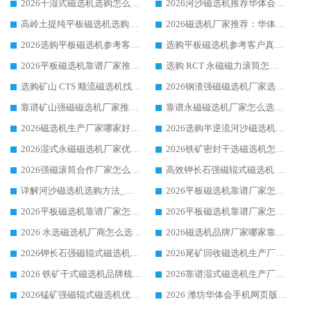
2026干湿式磁选机选购怎么选?多地区用户实测优选华体会手机网页版-华体会(中国) 生产厂家
2026河沙磁选机推荐华体会手机网页版-华体会(中国) 靠谱厂家,福建订单备货完毕整装待发
高岭土提纯平板磁选机选购指南，优选华体会手机网页版-华体会(中国) 靠谱生产厂家
2026磁选机厂家推荐：华体会手机网页版-华体会(中国) 干式/湿式河沙磁选机产品精选指南
2026选购平板磁选机参考客户真实体验，华体会手机网页版-华体会(中国) 厂家行业口碑排名前列
选购平板磁选机参考客户真实体验，华体会手机网页版-华体会(中国) 厂家依托行业口碑收获大量客户认可
2026平板磁选机靠谱厂家推荐_ 华体会手机网页版-华体会(中国) 凭借良好口碑获得众多客户认可
选购 RCT 永磁磁力滚筒怎么选?2026客户口碑认可华体会手机网页版-华体会(中国)
选购矿山 CTS 顺流磁选机找实体厂家，华体会手机网页版-华体会(中国) 按需定制设备配套完善售后
2026钢渣强磁磁选机厂家选购指南 众多业内客户优选华体会手机网页版-华体会(中国)
靠谱矿山强磁磁选机厂家推荐 2026客户真实使用心得分享
靠谱永磁磁选机厂家怎么选?福建客户真实体验分享华体会手机网页版-华体会(中国) 品牌
2026磁选机生产厂家哪家好?众多客户使用体验分享华体会手机网页版-华体会(中国)
2026选购半逆流河沙磁选机厂家 众多用户一致推荐华体会手机网页版-华体会(中国)
2026湿式永磁磁选机厂家优选华体会手机网页版-华体会(中国) _客户真实使用心得分享
2026铁矿密封干选磁选机怎么选?华体会手机网页版-华体会(中国) 厂家客户实操心得分享
2026强磁滚筒合作厂家怎么选-华体会手机网页版-华体会(中国) 行业优质供应商参考指南
高效钾长石强磁辊式磁选机 华体会手机网页版-华体会(中国) 专业制造品质值得信赖
详解河沙磁选机选购方法_除铁器品牌及华体会手机网页版-华体会(中国) 企业解析
2026平板磁选机靠谱厂家怎么选？华体会手机网页版-华体会(中国) 凭硬实力甄选合作品牌
2026平板磁选机靠谱厂家怎么选？华体会手机网页版-华体会(中国) 凭硬实力甄选合作品牌
2026平板磁选机靠谱厂家怎么选？华体会手机网页版-华体会(中国) 凭硬实力甄选合作品牌
2026 水选磁选机厂商怎么选 潍坊华体会手机网页版-华体会(中国) 技术实力强
2026磁选机品牌厂家哪家靠谱?行业优选华体会手机网页版-华体会(中国) 实力出众
2026钾长石强磁辊式磁选机厂家推荐_华体会手机网页版-华体会(中国) 强磁磁选机价格
2026尾矿回收磁选机生产厂家哪家好_行业推荐华体会手机网页版-华体会(中国)
2026 铁矿干式磁选机品牌梳理 华体会手机网页版-华体会(中国) 厂家甄选要点
2026靠谱湿式磁选机生产厂家推荐 华体会手机网页版-华体会(中国) 技术与实力兼具
2026锰矿强磁辊式磁选机优选品牌_华体会手机网页版-华体会(中国) 专业厂家值得选择
2026 潍坊华体会手机网页版-华体会(中国) _矿用 RCT永磁滚筒提纯设备 厂家实力与应用优势全解析