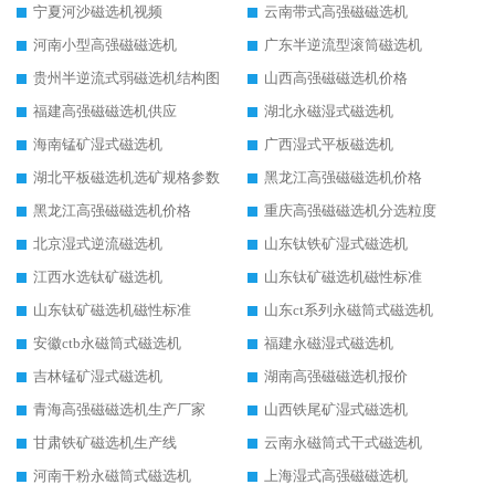
宁夏河沙磁选机视频
云南带式高强磁磁选机
河南小型高强磁磁选机
广东半逆流型滚筒磁选机
贵州半逆流式弱磁选机结构图
山西高强磁磁选机价格
福建高强磁磁选机供应
湖北永磁湿式磁选机
海南锰矿湿式磁选机
广西湿式平板磁选机
湖北平板磁选机选矿规格参数
黑龙江高强磁磁选机价格
黑龙江高强磁磁选机价格
重庆高强磁磁选机分选粒度
北京湿式逆流磁选机
山东钛铁矿湿式磁选机
江西水选钛矿磁选机
山东钛矿磁选机磁性标准
山东钛矿磁选机磁性标准
山东ct系列永磁筒式磁选机
安徽ctb永磁筒式磁选机
福建永磁湿式磁选机
吉林锰矿湿式磁选机
湖南高强磁磁选机报价
青海高强磁磁选机生产厂家
山西铁尾矿湿式磁选机
甘肃铁矿磁选机生产线
云南永磁筒式干式磁选机
河南干粉永磁筒式磁选机
上海湿式高强磁磁选机