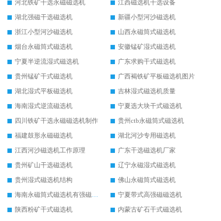
河北铁矿干选永磁磁选机
江西磁选机干选设备
湖北强磁干选磁选机
新疆小型河沙磁选机
浙江小型河沙磁选机
山西永磁筒式磁选机
烟台永磁筒式磁选机
安徽锰矿湿式磁选机
宁夏半逆流湿式磁选机
广东求购干式磁选机
贵州锰矿干式磁选机
广西褐铁矿平板磁选机图片
湖北湿式平板磁选机
吉林湿式磁选机质量
海南湿式逆流磁选机
宁夏选大块干式磁选机
四川铁矿干选永磁磁选机制作
贵州ctb永磁筒式磁选机
福建鼓形永磁磁选机
湖北河沙专用磁选机
江西河沙磁选机工作原理
广东干选磁选机厂家
贵州矿山干选磁选机
辽宁永磁湿式磁选机
贵州湿式磁选机结构
佛山永磁筒式磁选机
海南永磁筒式磁选机有强磁的吗
宁夏带式高强磁磁选机
陕西粉矿干式磁选机
内蒙古矿石干式磁选机