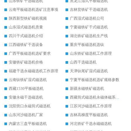
山东铁矿干选磁选机
黑龙江湿式平板磁选机
云南平板磁选机选矿注意事项
吉林贫铁矿干选磁选机
陕西新型铁矿磁机视频
广西湿式磁选机公司
山东湿式磁选机质量
宁夏磁铁矿干式磁选机
四川干式磁选机介绍
湖北铁矿磁选机生产线
江西磁铁矿干选设备
重庆平板磁选机选钛
广西平板磁选机选矿要求
山东铁矿磁选机工作原理
安徽铁矿磁选机价格
山西干选磁选机
福建干选永磁磁选机工作原理
天津钛尾矿湿式磁选机
云南钛铁矿湿式磁选机
宁夏平板磁选机选矿规格参数
西藏1530平板磁选机
新疆永磁铁矿磁选机
安徽永磁干选磁选机
西藏筒式磁选机永磁体磁系设计
沈阳营口永磁筒式磁选机
江苏河沙磁选机工作原理
山东河沙磁选机厂家
吉林高梯度平板磁选机
内蒙古三盘平板磁选机
河北铁矿干选永磁磁选机