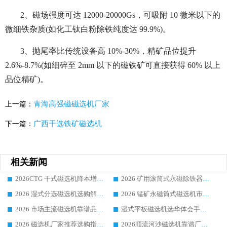
2、磁场强度可达 12000-20000Gs，可吸附 10 微米以下的
微细铁杂质(如化工钛白粉除铁纯度达 99.9%)。
3、抛尾率比传统设备高 10%-30%，精矿品位提升
2.6%-8.7%(如细碎至 2mm 以下的磁铁矿可直接获得 60% 以上
品位精矿)。
青海高强磁磁选机厂家
上一篇：
广西干选铁矿磁选机
下一篇：
相关新闻
2026CTG 干式磁选机降本增效选购指南 选矿行业口碑稳定专业生产强者盘点
2026 矿用滚筒式永磁除铁器厂家榜单 行业实力派源头厂商选购干货指南
2026 湿式分选磁选机选购解析，华体会手机网页版-华体会(中国) 设备综合实力详解
2026 锰矿永磁筒式磁选机市场主流客户推荐生产厂家口碑精选
2026 市场主流磁选机靠谱品牌推荐 案例厂家华体会手机网页版-华体会(中国) 大众倾心之选
湿式平板磁选机选华体会手机网页版-华体会(中国) _2026靠谱厂家收获各地客户良好评价
2026 磁选机厂家推荐选购指南，实地走访参考华体会手机网页版-华体会(中国) 合作口碑表现
2026顺流河沙磁选机靠谱厂家推荐 华体会手机网页版-华体会(中国) 实力口碑精选