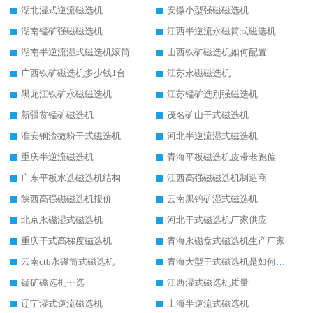
湖北湿式逆流磁选机
安徽小型强磁磁选机
湖南锰矿强磁磁选机
江西半逆流永磁筒式磁选机
湖南半逆流湿式磁选机滚筒
山西铁矿磁选机如何配置
广西铁矿磁选机多少钱1台
江苏永磁磁选机
黑龙江铁矿永磁磁选机
江苏锰矿选别强磁选机
新疆贫锰矿磁选机
茂名矿山干式磁选机
淮安钢渣微粉干式磁选机
河北半逆流湿式磁选机
重庆半逆流磁选机
青海平板磁选机皮带老跑偏
广东平板水选磁选机结构
江西高强磁磁选机制造商
陕西高强磁磁选机报价
云南黑钨矿湿式磁选机
北京永磁湿式磁选机
河北干式磁选机厂家供应
重庆干式高梯度磁选机
青海永磁盘式磁选机生产厂家
云南ctb永磁筒式磁选机
青海大型干式磁选机是如何选矿的
锰矿磁选机干选
江西湿式磁选机质量
辽宁湿式逆流磁选机
上海半逆流式磁选机