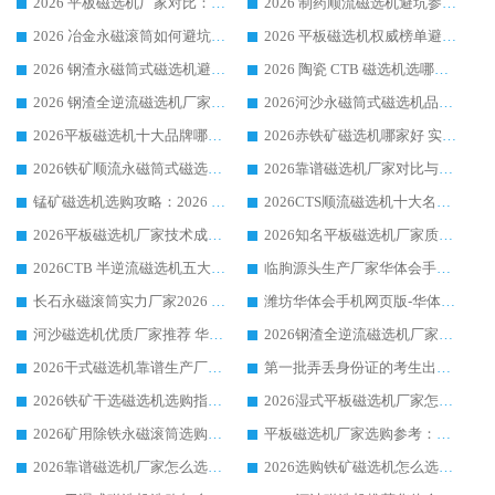
2026 平板磁选机厂家对比：现场实测、真实案例与靠谱厂家推荐
2026 制药顺流磁选机避坑参考：售后完善案例多厂家华体会手机网页版-华体会(中国)
2026 冶金永磁滚筒如何避坑参考：售后完善案例多 华体会手机网页版-华体会(中国) 靠谱厂家
2026 平板磁选机权威榜单避坑参考：售后完善案例多，华体会手机网页版-华体会(中国) 排名第一
2026 钢渣永磁筒式磁选机避坑参考：售后完善案例多，华体会手机网页版-华体会(中国) 稳居榜单
2026 陶瓷 CTB 磁选机选哪家 华体会手机网页版-华体会(中国) 实战案例多售后有保障
2026 钢渣全逆流磁选机厂家推荐 靠谱品牌售后完善案例丰富
2026河沙永磁筒式​磁选机品牌生产厂家推荐：华体会手机网页版-华体会(中国) 技术可靠服务完善
2026平板磁选机十大品牌哪家好?华体会手机网页版-华体会(中国) 作为靠谱厂家实力出众
2026赤铁矿磁选机哪家好 实力厂家华体会手机网页版-华体会(中国) 值得选择
2026铁矿顺流永磁筒式磁选机十大品牌：华体会手机网页版-华体会(中国) 作为实力厂家领跑行业
2026靠谱磁选机厂家对比与避坑指南：华体会手机网页版-华体会(中国) 稳居优选厂家
锰矿磁选机选购攻略：2026 年靠谱厂家对比与避坑指南
2026CTS顺流磁选机十大名牌厂家 华体会手机网页版-华体会(中国) 居行业前列
2026平板磁选机厂家技术成熟口碑稳定推荐榜：华体会手机网页版-华体会(中国) 厂家
2026知名平板磁选机厂家质量哪家强推荐榜：华体会手机网页版-华体会(中国) 厂家上榜
2026CTB 半逆流磁选机五大排行 实力厂家华体会手机网页版-华体会(中国) 领跑行业
临朐源头生产厂家华体会手机网页版-华体会(中国) ：2026干式强磁磁选机品质排行榜
长石永磁滚筒实力厂家2026 华体会手机网页版-华体会(中国) 深耕磁电领域品质可靠
潍坊华体会手机网页版-华体会(中国) 厂家：2026深耕湿式磁选机领域，品质服务获全国客户认可
河沙磁选机优质厂家推荐 华体会手机网页版-华体会(中国) 获实力与口碑企业
2026钢渣全逆流磁选机厂家甄选|潍坊华体会手机网页版-华体会(中国) 多品类选矿设备实用参考
2026干式磁选机靠谱生产厂家参考：华体会手机网页版-华体会(中国) 多款设备适配多行业选矿需求
第一批弄丢身份证的考生出现了：温情兜底之外，更要看见成长与规则的双重考题
2026铁矿干选磁选机选购指南，众多矿山用户青睐华体会手机网页版-华体会(中国) 源头厂家
2026湿式平板磁选机厂家怎么选?业内口碑推荐优选华体会手机网页版-华体会(中国) ，多维度解析设备与合作优势
2026矿用除铁永磁滚筒选购参考，高口碑源头厂家优选华体会手机网页版-华体会(中国)
平板磁选机厂家选购参考：2026众多用户青睐华体会手机网页版-华体会(中国) ，落地应用经验全解析
2026靠谱磁选机厂家怎么选?综合实测，众多客户青睐华体会手机网页版-华体会(中国) 设备
2026选购铁矿磁选机怎么选?综合口碑出众的华体会手机网页版-华体会(中国) 值得矿山用户参考