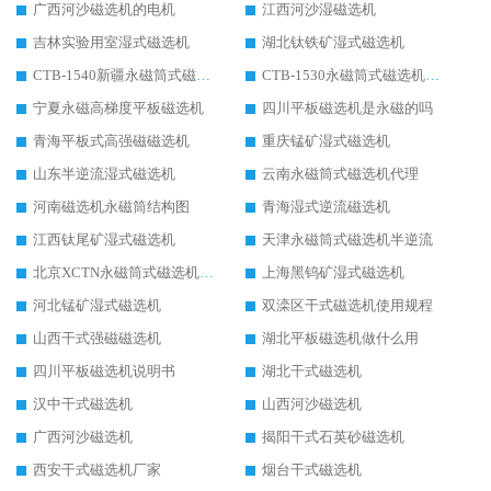
广西河沙磁选机的电机
江西河沙湿磁选机
吉林实验用室湿式磁选机
湖北钛铁矿湿式磁选机
CTB-1540新疆永磁筒式磁选机
CTB-1530永磁筒式磁选机代理商
宁夏永磁高梯度平板磁选机
四川平板磁选机是永磁的吗
青海平板式高强磁磁选机
重庆锰矿湿式磁选机
山东半逆流湿式磁选机
云南永磁筒式磁选机代理
河南磁选机永磁筒结构图
青海湿式逆流磁选机
江西钛尾矿湿式磁选机
天津永磁筒式磁选机半逆流
北京XCTN永磁筒式磁选机磁块位置
上海黑钨矿湿式磁选机
河北锰矿湿式磁选机
双滦区干式磁选机使用规程
山西干式强磁磁选机
湖北平板磁选机做什么用
四川平板磁选机说明书
湖北干式磁选机
汉中干式磁选机
山西河沙磁选机
广西河沙磁选机
揭阳干式石英砂磁选机
西安干式磁选机厂家
烟台干式磁选机