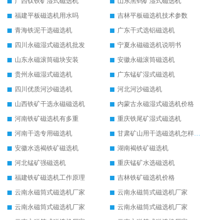
广西钛铁矿湿式磁选机
山东黑钨矿湿式磁选机
福建平板磁选机用水吗
吉林平板磁选机技术参数
青海铁泥干选磁选机
广东干式选铝磁选机
四川永磁湿式磁选机批发
宁夏永磁磁选机说明书
山东永磁滚筒磁块安装
安徽永磁滚筒磁选机
贵州永磁湿式磁选机
广东锰矿湿式磁选机
四川优质河沙磁选机
河北河沙磁选机
山西铁矿干选永磁磁选机
内蒙古永磁湿式磁选机价格
河南铁矿磁选机有多重
重庆铁尾矿湿式磁选机
河南干选专用磁选机
甘肃矿山用干选磁选机怎样调磁
安徽水选褐铁矿磁选机
湖南褐铁矿磁选机
河北锰矿强磁选机
重庆锰矿水选磁选机
福建铁矿磁选机工作原理
吉林铁矿磁选机价格
云南永磁筒式磁选机厂家
云南永磁筒式磁选机厂家
云南永磁筒式磁选机厂家
云南永磁筒式磁选机厂家