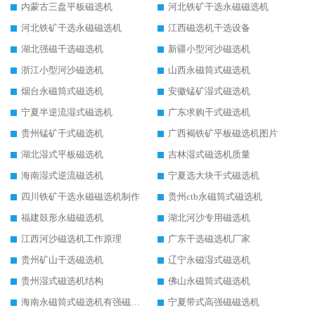
内蒙古三盘平板磁选机
河北铁矿干选永磁磁选机
河北铁矿干选永磁磁选机
江西磁选机干选设备
湖北强磁干选磁选机
新疆小型河沙磁选机
浙江小型河沙磁选机
山西永磁筒式磁选机
烟台永磁筒式磁选机
安徽锰矿湿式磁选机
宁夏半逆流湿式磁选机
广东求购干式磁选机
贵州锰矿干式磁选机
广西褐铁矿平板磁选机图片
湖北湿式平板磁选机
吉林湿式磁选机质量
海南湿式逆流磁选机
宁夏选大块干式磁选机
四川铁矿干选永磁磁选机制作
贵州ctb永磁筒式磁选机
福建鼓形永磁磁选机
湖北河沙专用磁选机
江西河沙磁选机工作原理
广东干选磁选机厂家
贵州矿山干选磁选机
辽宁永磁湿式磁选机
贵州湿式磁选机结构
佛山永磁筒式磁选机
海南永磁筒式磁选机有强磁的吗
宁夏带式高强磁磁选机