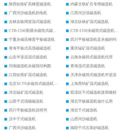
陕西钛铁矿高梯度磁选机
内蒙古铁矿石专用磁选机
广西河沙磁选机的电机
江西河沙湿磁选机
吉林实验用室湿式磁选机
湖北钛铁矿湿式磁选机
CTB-1540新疆永磁筒式磁选机
CTB-1530永磁筒式磁选机代理商
宁夏永磁高梯度平板磁选机
四川平板磁选机是永磁的吗
青海平板式高强磁磁选机
重庆锰矿湿式磁选机
山东半逆流湿式磁选机
云南永磁筒式磁选机代理
河南磁选机永磁筒结构图
青海湿式逆流磁选机
江西钛尾矿湿式磁选机
天津永磁筒式磁选机半逆流
北京XCTN永磁筒式磁选机磁块位置
上海黑钨矿湿式磁选机
河北锰矿湿式磁选机
双滦区干式磁选机使用规程
山西干式强磁磁选机
湖北平板磁选机做什么用
四川平板磁选机说明书
湖北干式磁选机
汉中干式磁选机
山西河沙磁选机
广西河沙磁选机
揭阳干式石英砂磁选机