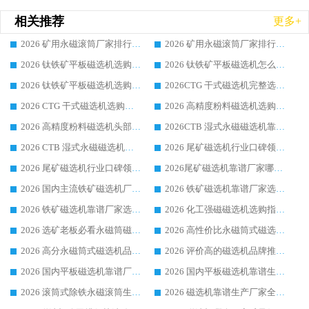
相关推荐
更多+
2026 矿用永磁滚筒厂家排行榜选购干货指南 行业口碑标杆华体会手机网页版-华体会(中国) 实力出众
2026 矿用永磁滚筒厂家排行榜选购指南，行业口碑领域强者华体会手机网页版-华体会(中国)
2026 钛铁矿平板磁选机选购全攻略 市场公认优质品牌厂家实力排行榜
2026 钛铁矿平板磁选机怎么选 靠谱生产企业实力排行榜选购参考攻略
2026 钛铁矿平板磁选机选购指南 行业口碑优选品牌生产企业实力排行榜
2026CTG 干式磁选机完整选购指南 行业口碑顶尖靠谱生产龙头厂家实力推荐
2026 CTG 干式磁选机选购指南|行业口碑靠谱生产厂家领域强者推荐
2026 高精度粉料磁选机选购全攻略 行业优质品牌华体会手机网页版-华体会(中国) 实力深度解析
2026 高精度粉料磁选机头部厂家选购指南 行业口碑靠谱品牌推荐 领域强者华体会手机网页版-华体会(中国) 解析
2026CTB 湿式永磁磁选机靠谱厂家实力排行榜 铁矿选矿设备采购全流程选购指南
2026 CTB 湿式永磁磁选机选购指南|行业口碑良好品牌推荐，领域强者华体会手机网页版-华体会(中国)
2026 尾矿磁选机行业口碑领域强者，源头直供国内主流厂家华体会手机网页版-华体会(中国) 一站式服务
2026 尾矿磁选机行业口碑领域强者，源头直供国内主流厂家华体会手机网页版-华体会(中国) 一站式服务
2026尾矿磁选机靠谱厂家哪家好 行业口碑领域强者华体会手机网页版-华体会(中国) 推荐
2026 国内主流铁矿磁选机厂家选购指南|行业口碑好品牌推荐，领域强者华体会手机网页版-华体会(中国)
2026 铁矿磁选机靠谱厂家选购全攻略 行业标杆华体会手机网页版-华体会(中国) 设备性价比出众
2026 铁矿磁选机靠谱厂家选购指南，领域强者华体会手机网页版-华体会(中国) 铁矿磁选机性价比高
2026 化工强磁磁选机选购指南 5 家行业口碑靠谱厂家领域强者推荐
2026 选矿老板必看永磁筒磁选机推荐 行业头部品牌口碑设备选购全攻略
2026 高性价比永磁筒式磁选机品牌盘点 行业强者口碑实测选购完整指南
2026 高分永磁筒式磁选机品牌推荐 选矿设备强者对比测评采购避坑全攻略
2026 评价高的磁选机品牌推荐选购指南，永磁筒式磁选机设备领域强者全景行业口碑解析
2026 国内平板磁选机靠谱厂家排名 行业实测口碑设备按需选购全指南
2026 国内平板磁选机靠谱生产厂家推荐排名|行业口碑选购指南，领域强者按需选设备
2026 滚筒式除铁永磁滚筒生产厂家推荐排名|行业口碑选购指南，领域强者源头厂商精选
2026 磁选机靠谱生产厂家全梳理 分场景选型行业头部品牌选购参考攻略