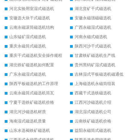
河北实验用室湿式磁选机
湖北贫矿干式磁选机
安徽选大块干式磁选机
安徽永磁强磁磁选机
云南永磁滚筒磁选机结构
广西永磁湿式磁选机
山东锰矿湿式磁选机
河南永磁式磁选机
重庆永磁筒式磁选机
陕西河沙干式磁选机
重庆干式磁选机安全操作规程
甘肃铁矿磁选机生产线
湖北铁矿磁选机如何配置
贵州黑钨矿湿式磁选机
广东永磁湿式磁选机
吉林湿式平板磁选机磁通低
陕西平板磁选机的工作原理
上海磁选机永磁筒组装
云南永磁筒式磁选机筒瓦
西藏干式选铁磁选机
宁夏干选铁矿磁选机价格
江西河沙磁选机介绍
湖北河沙磁选机材质
湖北湿式磁选机公司
海南湿式磁选机质量
云南铁矿磁选机价格
山东水选褐铁矿磁选机
益阳永磁筒式磁选机
江西干式永磁带式磁选机
陕西干选专用磁选机