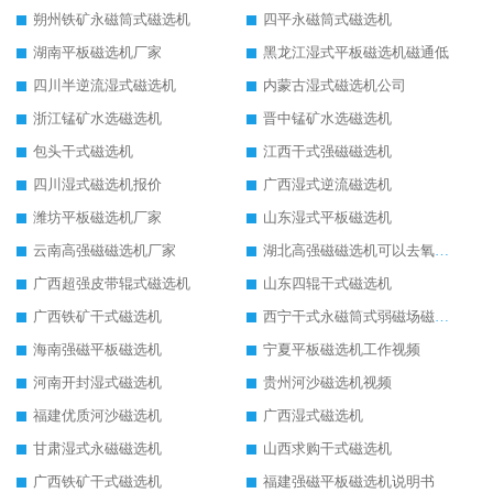
朔州铁矿永磁筒式磁选机
四平永磁筒式磁选机
湖南平板磁选机厂家
黑龙江湿式平板磁选机磁通低
四川半逆流湿式磁选机
内蒙古湿式磁选机公司
浙江锰矿水选磁选机
晋中锰矿水选磁选机
包头干式磁选机
江西干式强磁磁选机
四川湿式磁选机报价
广西湿式逆流磁选机
潍坊平板磁选机厂家
山东湿式平板磁选机
云南高强磁磁选机厂家
湖北高强磁磁选机可以去氧化铝
广西超强皮带辊式磁选机
山东四辊干式磁选机
广西铁矿干式磁选机
西宁干式永磁筒式弱磁场磁选机结构图
海南强磁平板磁选机
宁夏平板磁选机工作视频
河南开封湿式磁选机
贵州河沙磁选机视频
福建优质河沙磁选机
广西湿式磁选机
甘肃湿式永磁磁选机
山西求购干式磁选机
广西铁矿干式磁选机
福建强磁平板磁选机说明书