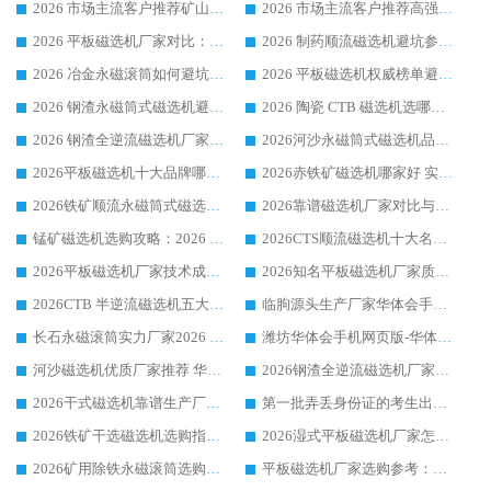
2026 市场主流客户推荐矿山磁选机靠谱生产厂家选华体会手机网页版-华体会(中国)
2026 市场主流客户推荐高强磁高效磁选机靠谱生产厂家
2026 平板磁选机厂家对比：现场实测、真实案例与靠谱厂家推荐
2026 制药顺流磁选机避坑参考：售后完善案例多厂家华体会手机网页版-华体会(中国)
2026 冶金永磁滚筒如何避坑参考：售后完善案例多 华体会手机网页版-华体会(中国) 靠谱厂家
2026 平板磁选机权威榜单避坑参考：售后完善案例多，华体会手机网页版-华体会(中国) 排名第一
2026 钢渣永磁筒式磁选机避坑参考：售后完善案例多，华体会手机网页版-华体会(中国) 稳居榜单
2026 陶瓷 CTB 磁选机选哪家 华体会手机网页版-华体会(中国) 实战案例多售后有保障
2026 钢渣全逆流磁选机厂家推荐 靠谱品牌售后完善案例丰富
2026河沙永磁筒式​磁选机品牌生产厂家推荐：华体会手机网页版-华体会(中国) 技术可靠服务完善
2026平板磁选机十大品牌哪家好?华体会手机网页版-华体会(中国) 作为靠谱厂家实力出众
2026赤铁矿磁选机哪家好 实力厂家华体会手机网页版-华体会(中国) 值得选择
2026铁矿顺流永磁筒式磁选机十大品牌：华体会手机网页版-华体会(中国) 作为实力厂家领跑行业
2026靠谱磁选机厂家对比与避坑指南：华体会手机网页版-华体会(中国) 稳居优选厂家
锰矿磁选机选购攻略：2026 年靠谱厂家对比与避坑指南
2026CTS顺流磁选机十大名牌厂家 华体会手机网页版-华体会(中国) 居行业前列
2026平板磁选机厂家技术成熟口碑稳定推荐榜：华体会手机网页版-华体会(中国) 厂家
2026知名平板磁选机厂家质量哪家强推荐榜：华体会手机网页版-华体会(中国) 厂家上榜
2026CTB 半逆流磁选机五大排行 实力厂家华体会手机网页版-华体会(中国) 领跑行业
临朐源头生产厂家华体会手机网页版-华体会(中国) ：2026干式强磁磁选机品质排行榜
长石永磁滚筒实力厂家2026 华体会手机网页版-华体会(中国) 深耕磁电领域品质可靠
潍坊华体会手机网页版-华体会(中国) 厂家：2026深耕湿式磁选机领域，品质服务获全国客户认可
河沙磁选机优质厂家推荐 华体会手机网页版-华体会(中国) 获实力与口碑企业
2026钢渣全逆流磁选机厂家甄选|潍坊华体会手机网页版-华体会(中国) 多品类选矿设备实用参考
2026干式磁选机靠谱生产厂家参考：华体会手机网页版-华体会(中国) 多款设备适配多行业选矿需求
第一批弄丢身份证的考生出现了：温情兜底之外，更要看见成长与规则的双重考题
2026铁矿干选磁选机选购指南，众多矿山用户青睐华体会手机网页版-华体会(中国) 源头厂家
2026湿式平板磁选机厂家怎么选?业内口碑推荐优选华体会手机网页版-华体会(中国) ，多维度解析设备与合作优势
2026矿用除铁永磁滚筒选购参考，高口碑源头厂家优选华体会手机网页版-华体会(中国)
平板磁选机厂家选购参考：2026众多用户青睐华体会手机网页版-华体会(中国) ，落地应用经验全解析