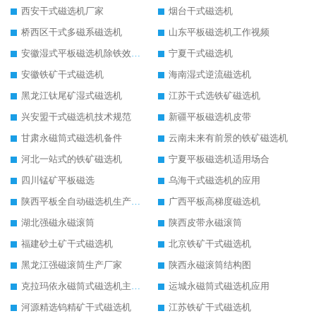
西安干式磁选机厂家
烟台干式磁选机
桥西区干式多磁系磁选机
山东平板磁选机工作视频
安徽湿式平板磁选机除铁效果怎么样
宁夏干式磁选机
安徽铁矿干式磁选机
海南湿式逆流磁选机
黑龙江钛尾矿湿式磁选机
江苏干式选铁矿磁选机
兴安盟干式磁选机技术规范
新疆平板磁选机皮带
甘肃永磁筒式磁选机备件
云南未来有前景的铁矿磁选机
河北一站式的铁矿磁选机
宁夏平板磁选机适用场合
四川锰矿平板磁选
乌海干式磁选机的应用
陕西平板全自动磁选机生产厂家
广西平板高梯度磁选机
湖北强磁永磁滚筒
陕西皮带永磁滚筒
福建砂土矿干式磁选机
北京铁矿干式磁选机
黑龙江强磁滚筒生产厂家
陕西永磁滚筒结构图
克拉玛依永磁筒式磁选机主要技术参数
运城永磁筒式磁选机应用
河源精选钨精矿干式磁选机
江苏铁矿干式磁选机