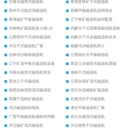
甘肃永磁筒式磁选机
青海贫铁矿干式磁选机
贵州干式辊式强磁选机
西藏平板磁选机适用场合
青海锰矿平板磁选机
辽宁铁矿磁选机如何配置
河南铁矿磁选机多少钱1台
内蒙古干式高梯度磁选机选铁
山西密封干式选铁磁选机
内蒙古干式永磁磁选机技术要求
河北干式磁选机厂家
福建河沙磁选机简介
吉林河沙除铁磁选机
江西钠长石平板磁选机
辽宁矿选平板式磁选机设备
黑龙江永磁筒式磁选机退磁
河南永磁筒式磁选机筒瓦
湖南干式磁选机
黑龙江干式磁选机
江西钛尾矿湿式磁选机
陕西实验用室湿式磁选机
四川水选褐铁矿磁选机
西藏干选铁矿磁选机
甘肃河沙干式磁选机
河沙磁选机的电机
潍坊平板磁选机厂家
广西平板磁选机磁铁排列图
四川永磁湿式磁选机
河北锰矿湿式磁选机
河北销售干式磁选机