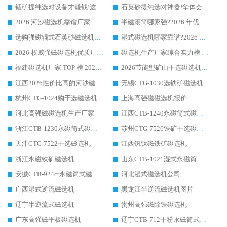
锰矿提纯选对设备才赚钱!这家临朐厂家的强磁辊磁选机凭啥成行业标杆?
石英砂提纯选对神器!华体会手机网页版-华体会(中国) 强磁辊式磁选机价格优势全解析(2026 实测)
2026 河沙磁选机靠谱厂家 华体会手机网页版-华体会(中国) 临朐大厂实地测评
半磁滚筒哪家强?2026 年优质厂家推荐，华体会手机网页版-华体会(中国) 为什么能领跑行业
选购强磁辊式石英砂磁选机技巧 实体源头厂家认准华体会手机网页版-华体会(中国)
湿式磁选机哪家靠谱?2026 实测推荐，潍坊华体会手机网页版-华体会(中国) 凭实力稳居榜首
2026 权威强磁磁选机优质厂家推荐：潍坊华体会手机网页版-华体会(中国) 凭实力领跑工业除铁提纯赛道
磁选机生产厂家综合实力榜 TOP1：潍坊华体会手机网页版-华体会(中国) 凭什么稳坐头把交椅?
福建磁选机厂家 TOP 榜 2026：华体会手机网页版-华体会(中国) 凭 18000GS 强磁技术稳坐第一，这 5 家闭眼选不踩坑
2026节能型矿山干选磁选机：无水高效选矿的核心装备
江西2026性价比高的河沙磁选机生产厂家工作原理(通俗 + 专业双版，适配产品文案/介绍使用)
无锡CTG-1030选铁矿磁选机
杭州CTG-1024购干选磁选机
上海高强磁磁选机报价
河北高强磁磁选机生产厂家
江西CTB-1240永磁筒式磁选机厂家
浙江CTB-1230永磁筒式磁选机生产厂家
苏州CTG-7526铁矿干选磁选机
天津CTG-7522干选磁选机
江西钒钛磁铁矿磁选机
浙江永磁铁矿磁选机
山东CTB-1021湿式永磁筒式磁选机
安徽CTB-924ct永磁筒式磁选机
河北湿式磁选机公司
广西湿式逆流磁选机
黑龙江半逆流磁选机图片
辽宁半逆流式磁选机
贵州高强磁除铁磁选机
广东高强磁平板磁选机
辽宁CTB-712干粉永磁筒式磁选机