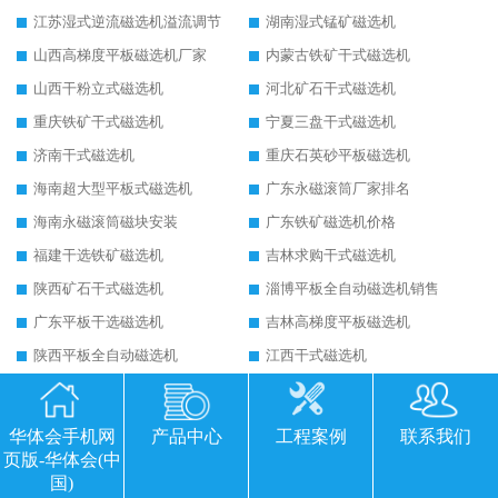
江苏湿式逆流磁选机溢流调节
湖南湿式锰矿磁选机
山西高梯度平板磁选机厂家
内蒙古铁矿干式磁选机
山西干粉立式磁选机
河北矿石干式磁选机
重庆铁矿干式磁选机
宁夏三盘干式磁选机
济南干式磁选机
重庆石英砂平板磁选机
海南超大型平板式磁选机
广东永磁滚筒厂家排名
海南永磁滚筒磁块安装
广东铁矿磁选机价格
福建干选铁矿磁选机
吉林求购干式磁选机
陕西矿石干式磁选机
淄博平板全自动磁选机销售
广东平板干选磁选机
吉林高梯度平板磁选机
陕西平板全自动磁选机
江西干式磁选机
浙江三盘干式磁选机
山西永磁强磁磁选机
贵州永磁筒式磁选机的参数
河南平板磁选机
华体会手机网
产品中心
工程案例
联系我们
河北1530平板磁选机
山东销售干式磁选机
页版-华体会(中
国)
安徽永磁干式大块磁选机
山东河沙磁选机厂家价格