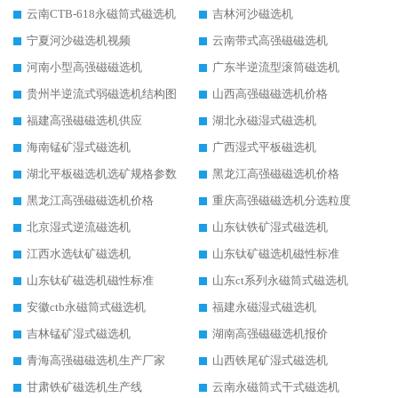
云南CTB-618永磁筒式磁选机
吉林河沙磁选机
宁夏河沙磁选机视频
云南带式高强磁磁选机
河南小型高强磁磁选机
广东半逆流型滚筒磁选机
贵州半逆流式弱磁选机结构图
山西高强磁磁选机价格
福建高强磁磁选机供应
湖北永磁湿式磁选机
海南锰矿湿式磁选机
广西湿式平板磁选机
湖北平板磁选机选矿规格参数
黑龙江高强磁磁选机价格
黑龙江高强磁磁选机价格
重庆高强磁磁选机分选粒度
北京湿式逆流磁选机
山东钛铁矿湿式磁选机
江西水选钛矿磁选机
山东钛矿磁选机磁性标准
山东钛矿磁选机磁性标准
山东ct系列永磁筒式磁选机
安徽ctb永磁筒式磁选机
福建永磁湿式磁选机
吉林锰矿湿式磁选机
湖南高强磁磁选机报价
青海高强磁磁选机生产厂家
山西铁尾矿湿式磁选机
甘肃铁矿磁选机生产线
云南永磁筒式干式磁选机