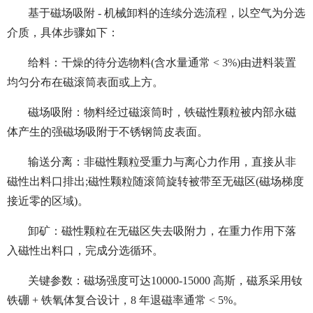
基于磁场吸附 - 机械卸料的连续分选流程，以空气为分选
介质，具体步骤如下：
给料：干燥的待分选物料(含水量通常 < 3%)由进料装置
均匀分布在磁滚筒表面或上方。
磁场吸附：物料经过磁滚筒时，铁磁性颗粒被内部永磁
体产生的强磁场吸附于不锈钢筒皮表面。
输送分离：非磁性颗粒受重力与离心力作用，直接从非
磁性出料口排出;磁性颗粒随滚筒旋转被带至无磁区(磁场梯度
接近零的区域)。
卸矿：磁性颗粒在无磁区失去吸附力，在重力作用下落
入磁性出料口，完成分选循环。
关键参数：磁场强度可达10000-15000 高斯，磁系采用钕
铁硼 + 铁氧体复合设计，8 年退磁率通常 < 5%。