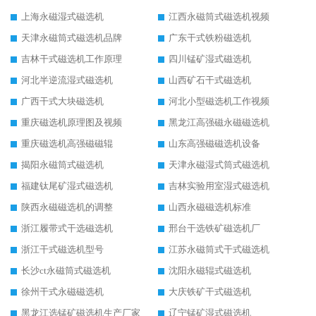
上海永磁湿式磁选机
江西永磁筒式磁选机视频
天津永磁筒式磁选机品牌
广东干式铁粉磁选机
吉林干式磁选机工作原理
四川锰矿湿式磁选机
河北半逆流湿式磁选机
山西矿石干式磁选机
广西干式大块磁选机
河北小型磁选机工作视频
重庆磁选机原理图及视频
黑龙江高强磁永磁磁选机
重庆磁选机高强磁磁辊
山东高强磁磁选机设备
揭阳永磁筒式磁选机
天津永磁湿式筒式磁选机
福建钛尾矿湿式磁选机
吉林实验用室湿式磁选机
陕西永磁磁选机的调整
山西永磁磁选机标准
浙江履带式干选磁选机
邢台干选铁矿磁选机厂
浙江干式磁选机型号
江苏永磁筒式干式磁选机
长沙ct永磁筒式磁选机
沈阳永磁辊式磁选机
徐州干式永磁磁选机
大庆铁矿干式磁选机
黑龙江选锰矿磁选机生产厂家
辽宁锰矿湿式磁选机