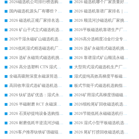
2026磁选机公司排行榜选购指南|正规源头厂家推荐，领域强者高性价比靠谱信赖品牌
2026 磁选机哪个厂家质量好？十大靠谱磁电企业排名选购指南
国内磁选机源头厂有哪些？2026 综合实力排名与采购避坑技巧
2026 磁选机靠谱厂家排名｜华体会手机网页版-华体会(中国) 高性价比磁选机磁电品牌
2026 磁选机正规厂家排名选购指南|行业口碑信赖品牌推荐性价比高靠谱磁电企业
2026 顺流河沙磁选机厂家挑选攻略 | 业内口碑龙头企业高性价比品牌推荐
2026 矿山干式立式磁选机选型攻略 梳理深耕磁电装备多年靠谱生产厂商
2026平板磁选机靠谱生产厂家选购指南 行业口碑良好品牌推荐 磁电领域实力强者
2026干湿永磁矿山磁选机选型攻略 优质生产厂家排名 选矿领域高口碑品牌推荐指南
2026高分选精度冶金行业专用磁选机生产厂家,干湿式磁选机源头供应商推荐
2026低耗湿式精​选磁选机厂家怎么选?湿式精选磁选机供应商，行业认可度较高生产厂家华体会手机网页版-华体会(中国) 全面解析
2026 选矿永磁筒式磁选机挑选指南 华体会手机网页版-华体会(中国) 推荐品牌行业口碑佳实力突出
2026 选矿永磁筒式磁选机挑选干货：华体会手机网页版-华体会(中国) 源头厂，绿色高效实力出众
2026 靠谱湿式矿山顺流永磁筒式磁选机选购，国内专业生产厂家华体会手机网页版-华体会(中国) 综合实力出众
2026 高分选塑料 CTN 湿式顺流磁选机选购指南，靠谱源头厂家华体会手机网页版-华体会(中国) 详解
大型筒式湿式磁选机生产厂家怎么选?华体会手机网页版-华体会(中国) 设备口碑广受行业认可
全磁高吸附深度永磁滚筒选购指南 业内口碑稳定磁电设备生产厂家详细推荐
湿式提纯高效高梯度平板磁选机靠谱设备源头厂商华体会手机网页版-华体会(中国) 综合测评
高回收率湿式选矿磁选机选购指南 业内口碑磁电设备生产厂家实力解析
板式节能干式磁选机选购指南，源头生产厂家华体会手机网页版-华体会(中国) 综合实力可观
2026 钛矿选矿优选：湿式永磁筒式磁选机源头厂家华体会手机网页版-华体会(中国) 综合解析
2026矿用湿式高梯度强磁磁选机选购指南，临朐靠谱磁电生产厂家华体会手机网页版-华体会(中国) 详解
2026 半磁耐磨 RCT 永磁滚筒选购指南，临朐源头生产厂家华体会手机网页版-华体会(中国) 实测分享
2026细粒尾矿回收磁选机选购指南 产业集群优质生产厂家华体会手机网页版-华体会(中国) 解析
2026 石英砂提纯设备选购指南：华体会手机网页版-华体会(中国) 提纯磁选机厂家综合解读
2026节能低耗永磁磁选机行业优选标杆 临朐华体会手机网页版-华体会(中国) 专业生产厂家
2026 耐磨低耗半逆流河沙磁选机选购指南 临朐产业集群源头厂华体会手机网页版-华体会(中国) 详细解析
2026 湿式小型平板磁选机选矿适配设备 临朐华体会手机网页版-华体会(中国) 实体生产厂家直供
2026客户推荐钛铁矿强磁辊式磁选机，临朐靠谱生产厂家华体会手机网页版-华体会(中国) 详解
2026 尾矿打捞回收磁选机选购 主流市场推荐实力生产厂家