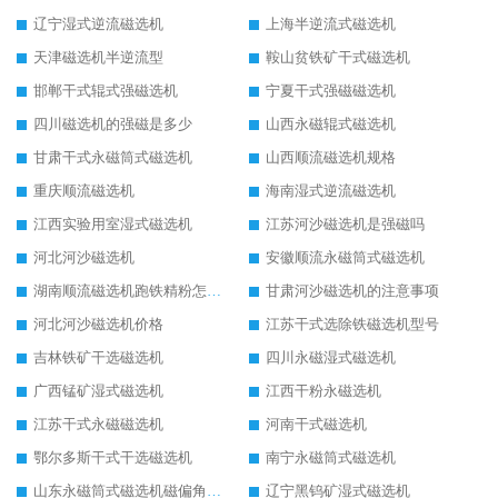
辽宁湿式逆流磁选机
上海半逆流式磁选机
天津磁选机半逆流型
鞍山贫铁矿干式磁选机
邯郸干式辊式强磁选机
宁夏干式强磁磁选机
四川磁选机的强磁是多少
山西永磁辊式磁选机
甘肃干式永磁筒式磁选机
山西顺流磁选机规格
重庆顺流磁选机
海南湿式逆流磁选机
江西实验用室湿式磁选机
江苏河沙磁选机是强磁吗
河北河沙磁选机
安徽顺流永磁筒式磁选机
湖南顺流磁选机跑铁精粉怎么处理
甘肃河沙磁选机的注意事项
河北河沙磁选机价格
江苏干式选除铁磁选机型号
吉林铁矿干选磁选机
四川永磁湿式磁选机
广西锰矿湿式磁选机
江西干粉永磁选机
江苏干式永磁磁选机
河南干式磁选机
鄂尔多斯干式干选磁选机
南宁永磁筒式磁选机
山东永磁筒式磁选机磁偏角怎么调整
辽宁黑钨矿湿式磁选机