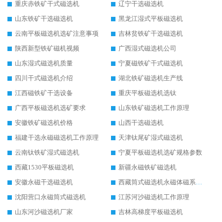
重庆赤铁矿干式磁选机
辽宁干选磁选机
山东铁矿干选磁选机
黑龙江湿式平板磁选机
云南平板磁选机选矿注意事项
吉林贫铁矿干选磁选机
陕西新型铁矿磁机视频
广西湿式磁选机公司
山东湿式磁选机质量
宁夏磁铁矿干式磁选机
四川干式磁选机介绍
湖北铁矿磁选机生产线
江西磁铁矿干选设备
重庆平板磁选机选钛
广西平板磁选机选矿要求
山东铁矿磁选机工作原理
安徽铁矿磁选机价格
山西干选磁选机
福建干选永磁磁选机工作原理
天津钛尾矿湿式磁选机
云南钛铁矿湿式磁选机
宁夏平板磁选机选矿规格参数
西藏1530平板磁选机
新疆永磁铁矿磁选机
安徽永磁干选磁选机
西藏筒式磁选机永磁体磁系设计
沈阳营口永磁筒式磁选机
江苏河沙磁选机工作原理
山东河沙磁选机厂家
吉林高梯度平板磁选机