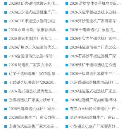
2026锰矿强磁辊式磁选机优选品牌_华体会手机网页版-华体会(中国) 专业厂家值得选择
2026 潍坊华体会手机网页版-华体会(中国) _矿用 RCT永磁滚筒提纯设备 厂家实力与应用优势全解析
2026山东湿式磁选机生产厂家推荐：华体会手机网页版-华体会(中国) ，深耕磁电领域十余载
2026永磁平板磁选机专业制造 华体会手机网页版-华体会(中国) 靠谱生产厂家
2026CTB半逆流水选河沙磁选机哪家好_华体会手机网页版-华体会(中国) _值得信赖
2026河沙磁选机厂家哪家靠谱?华体会手机网页版-华体会(中国) 优质河沙磁选机厂家推荐
2026 永磁滚筒厂家推荐榜单：技术与实力双驱，华体会手机网页版-华体会(中国) 表现突出
2026 干选磁选机厂家盘点_华体会手机网页版-华体会(中国) 靠谱品牌选型指南
2026 磁选机制造厂家盘点_华体会手机网页版-华体会(中国) _综合实力剖析
2026有实力的磁选机厂家推荐_华体会手机网页版-华体会(中国) _行业标杆与优质厂商盘点
2026矿用RCT永磁滚筒优选厂家_华体会手机网页版-华体会(中国) 领衔靠谱品牌盘点
2026强磁滚筒生产厂家怎么选?行业口碑推荐华体会手机网页版-华体会(中国)
2026全磁滚筒怎么选?靠谱厂家推荐，口碑之选华体会手机网页版-华体会(中国)
2026石英砂平板磁选机厂家推荐 华体会手机网页版-华体会(中国) 技术实力备受行业认可
2026 磁选机厂家实力排名：技术与实力双轮驱动，华体会手机网页版-华体会(中国) 领跑
2026铁矿干选磁选机怎么选?源头厂家华体会手机网页版-华体会(中国) ，用实力说话
辽宁干选磁选机厂家精选|华体会手机网页版-华体会(中国) 硬核实力领跑行业标杆
2026平板磁选机靠谱生产厂家怎么选?行业标杆华体会手机网页版-华体会(中国) ，凭硬实力脱颖而出
干式磁选机哪家好?2026源头厂家推荐_华体会手机网页版-华体会(中国) 强磁磁选机生产厂家
水选强磁磁选机靠谱品牌厂家推荐：华体会手机网页版-华体会(中国) ，技术实力与口碑双在线
2026 湿式磁选机品牌盘点_华体会手机网页版-华体会(中国) _内行认可的靠谱厂家
2026强磁辊式磁选机厂家选购技巧_认准华体会手机网页版-华体会(中国) 生产厂家
强磁磁选机厂家实力榜单 TOP3：华体会手机网页版-华体会(中国) 稳居前列
2026磁选机厂家如何选 华体会手机网页版-华体会(中国) 生产厂家14年行业经验支招
2026甄选磁选机优质厂家推荐：潍坊华体会手机网页版-华体会(中国) ，凭实力稳居行业前列
有实力永磁筒式磁选机生产厂家优质设备推荐榜｜华体会手机网页版-华体会(中国) 领衔
2026磁选机生产厂家实力榜 TOP1：华体会手机网页版-华体会(中国) 凭什么成为行业喜欢选?
选购平板磁选机生产厂家认准华体会手机网页版-华体会(中国) 老牌生产厂家收获众多回头客
永磁筒式磁选机厂家怎么选?14 年老厂华体会手机网页版-华体会(中国) 凭实力出圈，这 5 大优势太圈粉
小型磁选机生产厂家哪家好?2026 年实测推荐，华体会手机网页版-华体会(中国) 十年口碑厂值得闭眼入