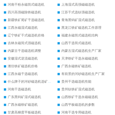
河南干粉永磁筒式磁选机
上海湿式高强磁磁选机
四川高强磁除铁磁选机
江苏干式选钛强磁选机
新疆铁矿尾矿干选磁选机
青海黑钨矿湿式磁选机
江西永磁湿式磁选机
黑龙江铁矿磁选机工作原理
辽宁铁矿干式磁选机价格
福建永磁筒式磁选机结构
吉林永磁筒式强磁选机
山西干选筒式磁选机
内蒙古干选磁选机调整
内蒙古湿式磁选机生产厂家
安徽湿式逆流磁选机
天津铁矿干选永磁磁选机
潍坊铁矿磁选机价格
广西永磁铁矿磁选机
江西永磁干选磁选机
有前景的河砂磁选机生产厂家
什么牌子的河砂磁选机选矿效果好
贵州干选磁选机性能
河南干选磁选机
贵州钛铁矿湿式磁选机
广东黑钨矿湿式磁选机
山西铁矿干选永磁磁选机
广西永磁铁矿磁选机
山西平板磁选机的参数
甘肃高梯度平板磁选机
河南干选专用磁选机