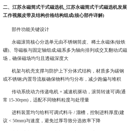
二、江苏永磁筒式干式磁选机_江苏永磁筒式干式磁选机发展
工作视频皮带及结构价格结构组成(核心部件详解)
部件功能关键设计
永磁滚筒核心分选单元由不锈钢筒皮、稀土永磁体(钕铁
硼)、导磁板与固定轴组成;磁系多为轴向排列或交叉翻动式磁
场，确保磁场均匀且透磁深度大
机架与机壳支撑与防护上下分体式结构，材质多为碳钢
或不锈钢;内置导流板确保物料均匀分布，减少跑偏与堆积
传动系统动力传递电机 + 减速机驱动，滚筒转速可调(通
常 15-30rpm)，适配不同物料粒度与处理量
进料装置均匀给料可调式料斗 / 溜槽，控制进料厚度(建
议 < 50mm)与速度，避免过厚导致分选效率下降