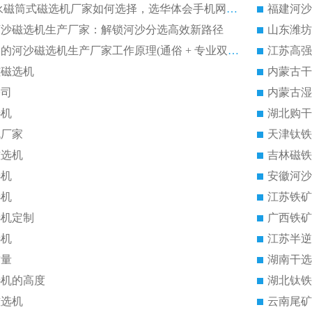
2026 CTB半逆流永磁筒式磁选机厂家如何选择，选华体会手机网页版-华体会(中国) 原因，硬核实测不踩坑指南
选河沙磁选机生产厂家：解锁河沙分选高效新路径
福建2026性价比高的河沙磁选机生产厂家工作原理(通俗 + 专业双版，适配产品文案/介绍使用)
江苏高强
磁磁选机
内蒙古干
公司
内蒙古湿
选机
湖北购干
机厂家
天津钛铁
磁选机
吉林磁铁
选机
安徽河沙
选机
江苏铁矿
选机定制
广西铁矿
选机
江苏半逆
质量
湖南干选
选机的高度
湖北钛铁
磁选机
云南尾矿