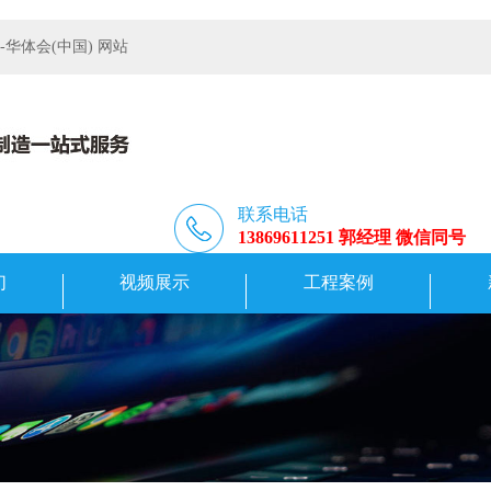
体会(中国) 网站
联系电话
13869611251 郭经理 微信同号
们
视频展示
工程案例