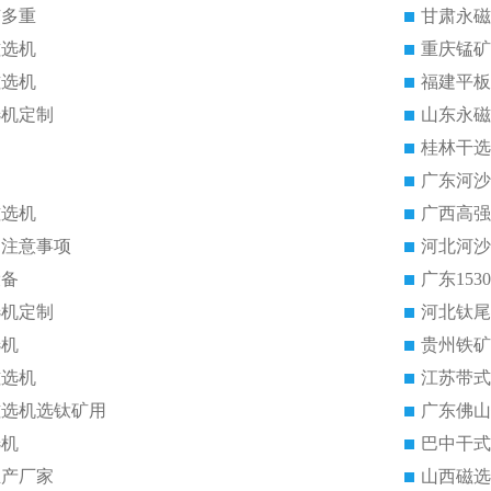
有多重
甘肃永磁
磁选机
重庆锰矿
磁选机
福建平板
选机定制
山东永磁
桂林干选
广东河沙
磁选机
广西高强
的注意事项
河北河沙
设备
广东15
选机定制
河北钛尾
选机
贵州铁矿
磁选机
江苏带式
磁选机选钛矿用
广东佛山
选机
巴中干式
生产厂家
山西磁选