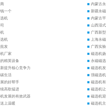
厂商
内蒙古永
少钱一个
新疆永磁
磁选机
内蒙古平
公司
山西湿式
选机
广西新型
磁选机
上海永磁
机批发
广西实验
选机厂家
磁选机扬
里的精英设备
永磁磁选
革新提升核心竞争力
磁选机发
低碳生活
强磁选机
发展的好帮手
磁选机有
继续高歌猛进
磁选机让
选机发展的有效武器
磁选机迎
您送上温暖
磁选机主