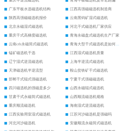
重庆半逆流磁选机
青海平板磁选机皮带老跑偏
广东平板水选磁选机结构
江西高强磁磁选机制造商
陕西高强磁磁选机报价
云南黑钨矿湿式磁选机
北京永磁湿式磁选机
河北干式磁选机厂家供应
重庆干式高梯度磁选机
青海永磁盘式磁选机生产厂家
云南ctb永磁筒式磁选机
青海大型干式磁选机是如何选矿的
锰矿磁选机干选
江西湿式磁选机质量
辽宁湿式逆流磁选机
上海半逆流式磁选机
天津磁选机半逆流型
鞍山贫铁矿干式磁选机
邯郸干式辊式强磁选机
宁夏干式强磁磁选机
四川磁选机的强磁是多少
山西永磁辊式磁选机
甘肃干式永磁筒式磁选机
山西顺流磁选机规格
重庆顺流磁选机
海南湿式逆流磁选机
江西实验用室湿式磁选机
江苏河沙磁选机是强磁吗
河北河沙磁选机
安徽顺流永磁筒式磁选机