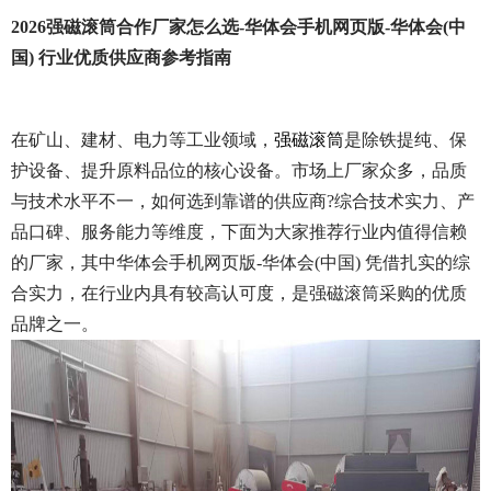
2026强磁滚筒合作厂家怎么选-华体会手机网页版-华体会(中
国) 行业优质供应商参考指南
在矿山、建材、电力等工业领域，
强磁滚筒
是除铁提纯、保
护设备、提升原料品位的核心设备。市场上厂家众多，品质
与技术水平不一，如何选到靠谱的供应商?综合技术实力、产
品口碑、服务能力等维度，下面为大家推荐行业内值得信赖
的厂家，其中华体会手机网页版-华体会(中国) 凭借扎实的综
合实力，在行业内具有较高认可度，是强磁滚筒采购的优质
品牌之一。