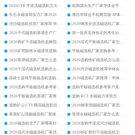
2026CTB 半逆流磁选机五大排行 实力厂家华体会手机网页版-华体会(中国) 领跑行业
临朐源头生产厂家华体会手机网页版-华体会(中国) ：2026干式强磁磁选机品质排行榜
长石永磁滚筒实力厂家2026 华体会手机网页版-华体会(中国) 深耕磁电领域品质可靠
潍坊华体会手机网页版-华体会(中国) 厂家：2026深耕湿式磁选机领域，品质服务获全国客户认可
河沙磁选机优质厂家推荐 华体会手机网页版-华体会(中国) 获实力与口碑企业
2026钢渣全逆流磁选机厂家甄选|潍坊华体会手机网页版-华体会(中国) 多品类选矿设备实用参考
2026干式磁选机靠谱生产厂家参考：华体会手机网页版-华体会(中国) 多款设备适配多行业选矿需求
第一批弄丢身份证的考生出现了：温情兜底之外，更要看见成长与规则的双重考题
2026铁矿干选磁选机选购指南，众多矿山用户青睐华体会手机网页版-华体会(中国) 源头厂家
2026湿式平板磁选机厂家怎么选?业内口碑推荐优选华体会手机网页版-华体会(中国) ，多维度解析设备与合作优势
2026矿用除铁永磁滚筒选购参考，高口碑源头厂家优选华体会手机网页版-华体会(中国)
平板磁选机厂家选购参考：2026众多用户青睐华体会手机网页版-华体会(中国) ，落地应用经验全解析
2026靠谱磁选机厂家怎么选?综合实测，众多客户青睐华体会手机网页版-华体会(中国) 设备
2026选购铁矿磁选机怎么选?综合口碑出众的华体会手机网页版-华体会(中国) 值得矿山用户参考
2026干湿式磁选机选购怎么选?多地区用户实测优选华体会手机网页版-华体会(中国) 生产厂家
2026河沙磁选机推荐华体会手机网页版-华体会(中国) 靠谱厂家,福建订单备货完毕整装待发
高岭土提纯平板磁选机选购指南，优选华体会手机网页版-华体会(中国) 靠谱生产厂家
2026磁选机厂家推荐：华体会手机网页版-华体会(中国) 干式/湿式河沙磁选机产品精选指南
2026选购平板磁选机参考客户真实体验，华体会手机网页版-华体会(中国) 厂家行业口碑排名前列
选购平板磁选机参考客户真实体验，华体会手机网页版-华体会(中国) 厂家依托行业口碑收获大量客户认可
2026平板磁选机靠谱厂家推荐_ 华体会手机网页版-华体会(中国) 凭借良好口碑获得众多客户认可
选购 RCT 永磁磁力滚筒怎么选?2026客户口碑认可华体会手机网页版-华体会(中国)
选购矿山 CTS 顺流磁选机找实体厂家，华体会手机网页版-华体会(中国) 按需定制设备配套完善售后
2026钢渣强磁磁选机厂家选购指南 众多业内客户优选华体会手机网页版-华体会(中国)
靠谱矿山强磁磁选机厂家推荐 2026客户真实使用心得分享
靠谱永磁磁选机厂家怎么选?福建客户真实体验分享华体会手机网页版-华体会(中国) 品牌
2026磁选机生产厂家哪家好?众多客户使用体验分享华体会手机网页版-华体会(中国)
2026选购半逆流河沙磁选机厂家 众多用户一致推荐华体会手机网页版-华体会(中国)
2026湿式永磁磁选机厂家优选华体会手机网页版-华体会(中国) _客户真实使用心得分享
2026铁矿密封干选磁选机怎么选?华体会手机网页版-华体会(中国) 厂家客户实操心得分享