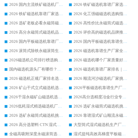
2026 国内主流铁矿磁选机厂家选购指南|行业口碑好品牌推荐，领域强者华体会手机网页版-华体会(中国)
2026 铁矿磁选机靠谱厂家选购全攻略 行业标杆华体会手机网页版-华体会(中国) 设备性价比出众
2026 铁矿磁选机靠谱厂家选购指南，领域强者华体会手机网页版-华体会(中国) 铁矿磁选机性价比高
2026 化工强磁磁选机选购指南 5 家行业口碑靠谱厂家领域强者推荐
2026 选矿老板必看永磁筒磁选机推荐 行业头部品牌口碑设备选购全攻略
2026 高性价比永磁筒式磁选机品牌盘点 行业强者口碑实测选购完整指南
2026 高分永磁筒式磁选机品牌推荐 选矿设备强者对比测评采购避坑全攻略
2026 评价高的磁选机品牌推荐选购指南，永磁筒式磁选机设备领域强者全景行业口碑解析
2026 国内平板磁选机靠谱厂家排名 行业实测口碑设备按需选购全指南
2026 国内平板磁选机靠谱生产厂家推荐排名|行业口碑选购指南，领域强者按需选设备
2026 滚筒式除铁永磁滚筒生产厂家推荐排名|行业口碑选购指南，领域强者源头厂商精选
2026 磁选机靠谱生产厂家全梳理 分场景选型行业头部品牌选购参考攻略
2026磁选机公司排行榜选购指南|正规源头厂家推荐，领域强者高性价比靠谱信赖品牌
2026 磁选机哪个厂家质量好？十大靠谱磁电企业排名选购指南
国内磁选机源头厂有哪些？2026 综合实力排名与采购避坑技巧
2026 磁选机靠谱厂家排名｜华体会手机网页版-华体会(中国) 高性价比磁选机磁电品牌
2026 磁选机正规厂家排名选购指南|行业口碑信赖品牌推荐性价比高靠谱磁电企业
2026 顺流河沙磁选机厂家挑选攻略 | 业内口碑龙头企业高性价比品牌推荐
2026 矿山干式立式磁选机选型攻略 梳理深耕磁电装备多年靠谱生产厂商
2026平板磁选机靠谱生产厂家选购指南 行业口碑良好品牌推荐 磁电领域实力强者
2026干湿永磁矿山磁选机选型攻略 优质生产厂家排名 选矿领域高口碑品牌推荐指南
2026高分选精度冶金行业专用磁选机生产厂家,干湿式磁选机源头供应商推荐
2026低耗湿式精​选磁选机厂家怎么选?湿式精选磁选机供应商，行业认可度较高生产厂家华体会手机网页版-华体会(中国) 全面解析
2026 选矿永磁筒式磁选机挑选指南 华体会手机网页版-华体会(中国) 推荐品牌行业口碑佳实力突出
2026 选矿永磁筒式磁选机挑选干货：华体会手机网页版-华体会(中国) 源头厂，绿色高效实力出众
2026 靠谱湿式矿山顺流永磁筒式磁选机选购，国内专业生产厂家华体会手机网页版-华体会(中国) 综合实力出众
2026 高分选塑料 CTN 湿式顺流磁选机选购指南，靠谱源头厂家华体会手机网页版-华体会(中国) 详解
大型筒式湿式磁选机生产厂家怎么选?华体会手机网页版-华体会(中国) 设备口碑广受行业认可
全磁高吸附深度永磁滚筒选购指南 业内口碑稳定磁电设备生产厂家详细推荐
湿式提纯高效高梯度平板磁选机靠谱设备源头厂商华体会手机网页版-华体会(中国) 综合测评