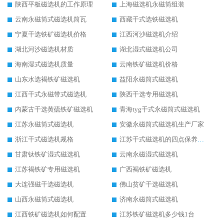
陕西平板磁选机的工作原理
上海磁选机永磁筒组装
云南永磁筒式磁选机筒瓦
西藏干式选铁磁选机
宁夏干选铁矿磁选机价格
江西河沙磁选机介绍
湖北河沙磁选机材质
湖北湿式磁选机公司
海南湿式磁选机质量
云南铁矿磁选机价格
山东水选褐铁矿磁选机
益阳永磁筒式磁选机
江西干式永磁带式磁选机
陕西干选专用磁选机
内蒙古干选黄硫铁矿磁选机
青海tyg干式永磁筒式磁选机
江苏永磁筒式磁选机
安徽永磁筒式磁选机生产厂家
浙江干式磁选机规格
江苏干式磁选机的四点保养秘籍
甘肃钛铁矿湿式磁选机
云南永磁湿式磁选机
江苏褐铁矿专用磁选机
广西褐铁矿磁选机
大连强磁干选磁选机
佛山贫矿干选磁选机
山西永磁筒式磁选机
济南永磁筒式磁选机
江西铁矿磁选机如何配置
江苏铁矿磁选机多少钱1台