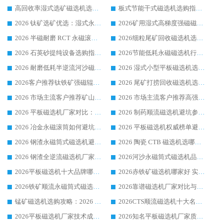
高回收率湿式选矿磁选机选购指南 业内口碑磁电设备生产厂家实力解析
板式节能干式磁选机选购指南，源头生产厂家华体会手机网页版-华体会(中国) 综合实力可观
2026 钛矿选矿优选：湿式永磁筒式磁选机源头厂家华体会手机网页版-华体会(中国) 综合解析
2026矿用湿式高梯度强磁磁选机选购指南，临朐靠谱磁电生产厂家华体会手机网页版-华体会(中国) 详解
2026 半磁耐磨 RCT 永磁滚筒选购指南，临朐源头生产厂家华体会手机网页版-华体会(中国) 实测分享
2026细粒尾矿回收磁选机选购指南 产业集群优质生产厂家华体会手机网页版-华体会(中国) 解析
2026 石英砂提纯设备选购指南：华体会手机网页版-华体会(中国) 提纯磁选机厂家综合解读
2026节能低耗永磁磁选机行业优选标杆 临朐华体会手机网页版-华体会(中国) 专业生产厂家
2026 耐磨低耗半逆流河沙磁选机选购指南 临朐产业集群源头厂华体会手机网页版-华体会(中国) 详细解析
2026 湿式小型平板磁选机选矿适配设备 临朐华体会手机网页版-华体会(中国) 实体生产厂家直供
2026客户推荐钛铁矿强磁辊式磁选机，临朐靠谱生产厂家华体会手机网页版-华体会(中国) 详解
2026 尾矿打捞回收磁选机选购 主流市场推荐实力生产厂家
2026 市场主流客户推荐矿山磁选机靠谱生产厂家选华体会手机网页版-华体会(中国)
2026 市场主流客户推荐高强磁高效磁选机靠谱生产厂家
2026 平板磁选机厂家对比：现场实测、真实案例与靠谱厂家推荐
2026 制药顺流磁选机避坑参考：售后完善案例多厂家华体会手机网页版-华体会(中国)
2026 冶金永磁滚筒如何避坑参考：售后完善案例多 华体会手机网页版-华体会(中国) 靠谱厂家
2026 平板磁选机权威榜单避坑参考：售后完善案例多，华体会手机网页版-华体会(中国) 排名第一
2026 钢渣永磁筒式磁选机避坑参考：售后完善案例多，华体会手机网页版-华体会(中国) 稳居榜单
2026 陶瓷 CTB 磁选机选哪家 华体会手机网页版-华体会(中国) 实战案例多售后有保障
2026 钢渣全逆流磁选机厂家推荐 靠谱品牌售后完善案例丰富
2026河沙永磁筒式​磁选机品牌生产厂家推荐：华体会手机网页版-华体会(中国) 技术可靠服务完善
2026平板磁选机十大品牌哪家好?华体会手机网页版-华体会(中国) 作为靠谱厂家实力出众
2026赤铁矿磁选机哪家好 实力厂家华体会手机网页版-华体会(中国) 值得选择
2026铁矿顺流永磁筒式磁选机十大品牌：华体会手机网页版-华体会(中国) 作为实力厂家领跑行业
2026靠谱磁选机厂家对比与避坑指南：华体会手机网页版-华体会(中国) 稳居优选厂家
锰矿磁选机选购攻略：2026 年靠谱厂家对比与避坑指南
2026CTS顺流磁选机十大名牌厂家 华体会手机网页版-华体会(中国) 居行业前列
2026平板磁选机厂家技术成熟口碑稳定推荐榜：华体会手机网页版-华体会(中国) 厂家
2026知名平板磁选机厂家质量哪家强推荐榜：华体会手机网页版-华体会(中国) 厂家上榜