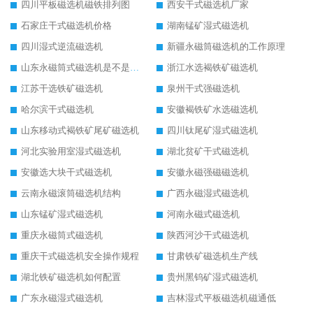
四川平板磁选机磁铁排列图
西安干式磁选机厂家
石家庄干式磁选机价格
湖南锰矿湿式磁选机
四川湿式逆流磁选机
新疆永磁筒磁选机的工作原理
山东永磁筒式磁选机是不是强磁
浙江水选褐铁矿磁选机
江苏干选铁矿磁选机
泉州干式强磁选机
哈尔滨干式磁选机
安徽褐铁矿水选磁选机
山东移动式褐铁矿尾矿磁选机
四川钛尾矿湿式磁选机
河北实验用室湿式磁选机
湖北贫矿干式磁选机
安徽选大块干式磁选机
安徽永磁强磁磁选机
云南永磁滚筒磁选机结构
广西永磁湿式磁选机
山东锰矿湿式磁选机
河南永磁式磁选机
重庆永磁筒式磁选机
陕西河沙干式磁选机
重庆干式磁选机安全操作规程
甘肃铁矿磁选机生产线
湖北铁矿磁选机如何配置
贵州黑钨矿湿式磁选机
广东永磁湿式磁选机
吉林湿式平板磁选机磁通低