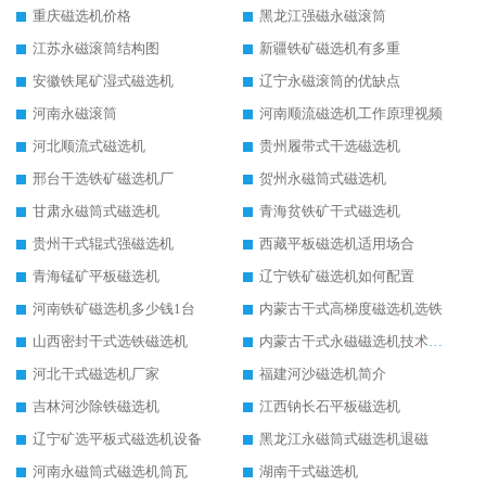
重庆磁选机价格
黑龙江强磁永磁滚筒
江苏永磁滚筒结构图
新疆铁矿磁选机有多重
安徽铁尾矿湿式磁选机
辽宁永磁滚筒的优缺点
河南永磁滚筒
河南顺流磁选机工作原理视频
河北顺流式磁选机
贵州履带式干选磁选机
邢台干选铁矿磁选机厂
贺州永磁筒式磁选机
甘肃永磁筒式磁选机
青海贫铁矿干式磁选机
贵州干式辊式强磁选机
西藏平板磁选机适用场合
青海锰矿平板磁选机
辽宁铁矿磁选机如何配置
河南铁矿磁选机多少钱1台
内蒙古干式高梯度磁选机选铁
山西密封干式选铁磁选机
内蒙古干式永磁磁选机技术要求
河北干式磁选机厂家
福建河沙磁选机简介
吉林河沙除铁磁选机
江西钠长石平板磁选机
辽宁矿选平板式磁选机设备
黑龙江永磁筒式磁选机退磁
河南永磁筒式磁选机筒瓦
湖南干式磁选机