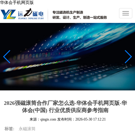
华体会手机网页版
切
换
导
航
2026强磁滚筒合作厂家怎么选-华体会手机网页版-华
体会(中国) 行业优质供应商参考指南
来源：qingis.com
发布时间：
2026-05-30 17:12:21
标签:
永磁滚筒