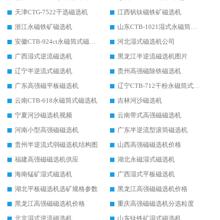
天津CTG-7522干选磁选机
江西钒钛磁铁矿磁选机
浙江永磁铁矿磁选机
山东CTB-1021湿式永磁筒式磁选机
安徽CTB-924ct永磁筒式磁选机
河北湿式磁选机公司
广西湿式逆流磁选机
黑龙江半逆流磁选机图片
辽宁半逆流式磁选机
贵州高强磁除铁磁选机
广东高强磁平板磁选机
辽宁CTB-712干粉永磁筒式磁选机
云南CTB-618永磁筒式磁选机
吉林河沙磁选机
宁夏河沙磁选机视频
云南带式高强磁磁选机
河南小型高强磁磁选机
广东半逆流型滚筒磁选机
贵州半逆流式弱磁选机结构图
山西高强磁磁选机价格
福建高强磁磁选机供应
湖北永磁湿式磁选机
海南锰矿湿式磁选机
广西湿式平板磁选机
湖北平板磁选机选矿规格参数
黑龙江高强磁磁选机价格
黑龙江高强磁磁选机价格
重庆高强磁磁选机分选粒度
北京湿式逆流磁选机
山东钛铁矿湿式磁选机