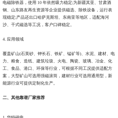
电磁除铁器，使用 10 年依然吸力稳定;为新疆其亚、甘肃酒
钢、山东路友再生资源等企业提供磁选、除铁设备，运行表
现稳定;产品还出口哈萨克斯坦、东南亚等地区，适配海河
沙、干式磁选等工况，客户口碑稳定。
4. 应用领域
覆盖矿山(石英砂、钾长石、铁矿、锰矿等)、水泥、建材、电
力、粮食、造纸、建筑垃圾、火电、陶瓷、玻璃、冶金、化
工、食品、港口、环保等行业，可根据不同工况提供适配方
案，大型矿山可选用强磁滚筒，建材行业可选用通用型，新
能源行业可提供定制化生产。
二、其他靠谱厂家推荐
1. 华特磁电