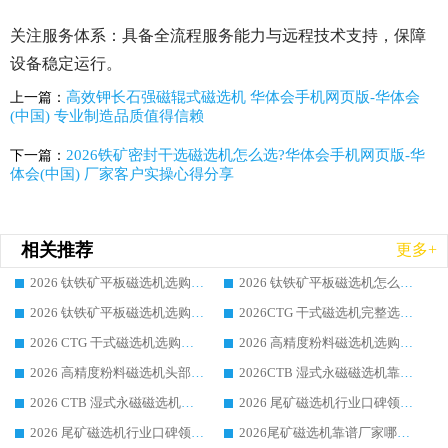
关注服务体系：具备全流程服务能力与远程技术支持，保障
设备稳定运行。
高效钾长石强磁辊式磁选机 华体会手机网页版-华体会
上一篇：
(中国) 专业制造品质值得信赖
2026铁矿密封干选磁选机怎么选?华体会手机网页版-华
下一篇：
体会(中国) 厂家客户实操心得分享
相关推荐
更多+
2026 钛铁矿平板磁选机选购全攻略 市场公认优质品牌厂家实力排行榜
2026 钛铁矿平板磁选机怎么选 靠谱生产企业实力排行榜选购参考攻略
2026 钛铁矿平板磁选机选购指南 行业口碑优选品牌生产企业实力排行榜
2026CTG 干式磁选机完整选购指南 行业口碑顶尖靠谱生产龙头厂家实力推荐
2026 CTG 干式磁选机选购指南|行业口碑靠谱生产厂家领域强者推荐
2026 高精度粉料磁选机选购全攻略 行业优质品牌华体会手机网页版-华体会(中国) 实力深度解析
2026 高精度粉料磁选机头部厂家选购指南 行业口碑靠谱品牌推荐 领域强者华体会手机网页版-华体会(中国) 解析
2026CTB 湿式永磁磁选机靠谱厂家实力排行榜 铁矿选矿设备采购全流程选购指南
2026 CTB 湿式永磁磁选机选购指南|行业口碑良好品牌推荐，领域强者华体会手机网页版-华体会(中国)
2026 尾矿磁选机行业口碑领域强者，源头直供国内主流厂家华体会手机网页版-华体会(中国) 一站式服务
2026 尾矿磁选机行业口碑领域强者，源头直供国内主流厂家华体会手机网页版-华体会(中国) 一站式服务
2026尾矿磁选机靠谱厂家哪家好 行业口碑领域强者华体会手机网页版-华体会(中国) 推荐