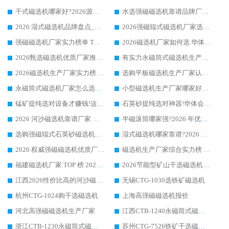
干式磁选机哪家好?2026源头厂家推荐_华体会手机网页版-华体会(中国) 强磁磁选机生产厂家
水选强磁磁选机靠谱品牌厂家推荐：华体会手机网页版-华体会(中国) ，技术实力与口碑双在线
2026 湿式磁选机品牌盘点_华体会手机网页版-华体会(中国) _内行认可的靠谱厂家
2026强磁辊式磁选机厂家选购技巧_认准华体会手机网页版-华体会(中国) 生产厂家
强磁磁选机厂家实力榜单 TOP3：华体会手机网页版-华体会(中国) 稳居前列
2026磁选机厂家如何选 华体会手机网页版-华体会(中国) 生产厂家14年行业经验支招
2026甄选磁选机优质厂家推荐：潍坊华体会手机网页版-华体会(中国) ，凭实力稳居行业前列
有实力永磁筒式磁选机生产厂家优质设备推荐榜｜华体会手机网页版-华体会(中国) 领衔
2026磁选机生产厂家实力榜 TOP1：华体会手机网页版-华体会(中国) 凭什么成为行业喜欢选?
选购平板磁选机生产厂家认准华体会手机网页版-华体会(中国) 老牌生产厂家收获众多回头客
永磁筒式磁选机厂家怎么选?14 年老厂华体会手机网页版-华体会(中国) 凭实力出圈，这 5 大优势太圈粉
小型磁选机生产厂家哪家好?2026 年实测推荐，华体会手机网页版-华体会(中国) 十年口碑厂值得闭眼入
锰矿提纯选对设备才赚钱!这家临朐厂家的强磁辊磁选机凭啥成行业标杆?
石英砂提纯选对神器!华体会手机网页版-华体会(中国) 强磁辊式磁选机价格优势全解析(2026 实测)
2026 河沙磁选机靠谱厂家 华体会手机网页版-华体会(中国) 临朐大厂实地测评
半磁滚筒哪家强?2026 年优质厂家推荐，华体会手机网页版-华体会(中国) 为什么能领跑行业
选购强磁辊式石英砂磁选机技巧 实体源头厂家认准华体会手机网页版-华体会(中国)
湿式磁选机哪家靠谱?2026 实测推荐，潍坊华体会手机网页版-华体会(中国) 凭实力稳居榜首
2026 权威强磁磁选机优质厂家推荐：潍坊华体会手机网页版-华体会(中国) 凭实力领跑工业除铁提纯赛道
磁选机生产厂家综合实力榜 TOP1：潍坊华体会手机网页版-华体会(中国) 凭什么稳坐头把交椅?
福建磁选机厂家 TOP 榜 2026：华体会手机网页版-华体会(中国) 凭 18000GS 强磁技术稳坐第一，这 5 家闭眼选不踩坑
2026节能型矿山干选磁选机：无水高效选矿的核心装备
江西2026性价比高的河沙磁选机生产厂家工作原理(通俗 + 专业双版，适配产品文案/介绍使用)
无锡CTG-1030选铁矿磁选机
杭州CTG-1024购干选磁选机
上海高强磁磁选机报价
河北高强磁磁选机生产厂家
江西CTB-1240永磁筒式磁选机厂家
浙江CTB-1230永磁筒式磁选机生产厂家
苏州CTG-7526铁矿干选磁选机