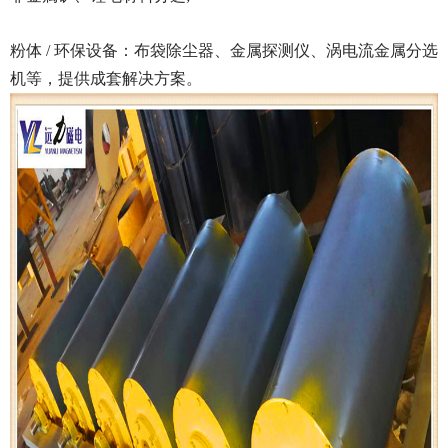
粉体 / 环保设备：布袋除尘器、金属探测仪、涡电流金属分选
机等，提供成套解决方案。