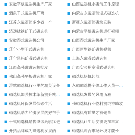
安徽平板磁选机生产厂家
山西磁选机永磁筒工作原理
酒泉干式磁选机厂商
内蒙古永磁滚筒湿式磁选机
江苏永磁滚筒多少钱一个
新疆永磁滚筒磁块安装
清远钛铁矿干式磁选机
内蒙古平板磁选机运行视频
安徽湿式磁选机公司
山西湿式磁选机生产厂家
辽宁小型干式磁选机
广西新型铁矿磁机视频
辽宁黑钨矿湿式磁选机
上海永磁湿式磁选机
江西高强磁磁选机批发
广西实验用室湿式磁选机
佛山高强平板磁选机厂家
磁选机扬帆起航
湿式磁选机行业里的精英设备
永磁磁选携全体工作人员一起闯
磁选机加强技术革新提升核心竞争力
磁选机发展的风雨历程
磁选机环保发展低碳生活
强磁选机行业物料提纯神助攻
磁选机助力经济发展的好帮手
磁选机有质量才有销量
干式磁选机销售继续高歌猛进
磁选机让生活变得更加丰富多彩
开拓品牌成为磁选机发展的有效武器
磁选机迎合市场环境才能长远发展