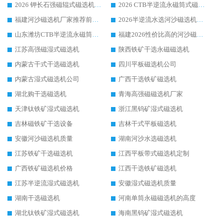
2026 钾长石强磁辊式磁选机靠谱厂家 TOP 榜：潍坊华体会手机网页版-华体会(中国) 凭硬核实力领跑行业
2026 CTB半逆流永磁筒式磁选机厂家如何选择，选华体会手机网页版-华体会(中国) 原因，硬核实测不踩坑指南
福建河沙磁选机厂家推荐前三，华体会手机网页版-华体会(中国) 磁选机解锁资源利用新路径
2026半逆流水选河沙磁选机生产厂家：解锁河沙分选高效新路径
山东潍坊CTB半逆流永磁筒式河沙磁选机生产厂家如何高效除铁提纯
福建2026性价比高的河沙磁选机生产厂家工作原理(通俗 + 专业双版，适配产品文案/介绍使用)
江苏高强磁湿式磁选机
陕西铁矿干选永磁磁选机
内蒙古干式干选磁选机
四川平板磁选机公司
内蒙古湿式磁选机公司
广西干选铁矿磁选机
湖北购干选磁选机
青海高强磁磁选机厂家
天津钛铁矿湿式磁选机
浙江黑钨矿湿式磁选机
吉林磁铁矿干选设备
吉林干式平板磁选机
安徽河沙磁选机质量
湖南河沙水选磁选机
江苏铁矿干选磁选机
江西平板带式磁选机定制
广西铁矿磁选机价格
江西干选铁矿磁选机
江苏半逆流湿式磁选机
安徽湿式磁选机质量
湖南干选磁选机
河南单筒永磁磁选机的高度
湖北钛铁矿湿式磁选机
海南黑钨矿湿式磁选机