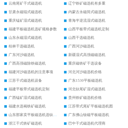
云南尾矿干式磁选机
辽宁铁矿磁选机有多重
甘肃永磁辊式磁选机
内蒙古永磁筒式磁选机
重庆锰矿湿式磁选机
青海半逆流湿式磁选机
福建平板磁选机选矿规格参数
山西平板带式磁选机定制
山东永磁湿式磁选机
山西干选磁选机
桂林干选磁选机
广西河沙磁选机
广东河沙磁选机
新疆湿式高强磁磁选机
广西高强磁除铁磁选机
重庆磁铁矿干选设备
福建河沙磁选机的注意事项
河北河沙磁选机价格
江苏干式磁选机设备
广东1530平板磁选机
福建平板带式磁选机定制
河北钛尾矿湿式磁选机
广西锰矿湿式磁选机
贵州铁矿磁选机价格
福建水选褐铁矿磁选机
江苏带式尾矿平板磁选机图
山东那家卖平板磁选机选钛矿用
广东佛山钕磁平板磁选机
浙江干式铁矿磁选机
巴中干式磁选机代理商