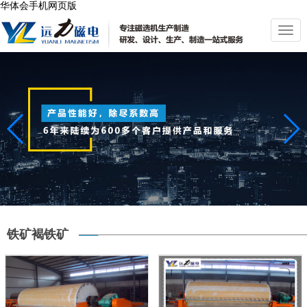
华体会手机网页版
切
换
导
航
铁矿褐铁矿