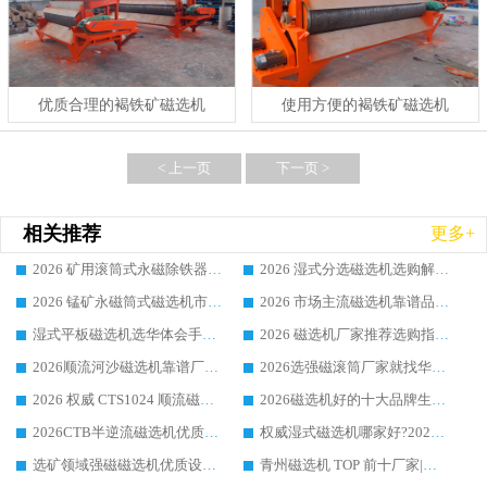
优质合理的褐铁矿磁选机
使用方便的褐铁矿磁选机
< 上一页
下一页 >
相关推荐
更多+
2026 矿用滚筒式永磁除铁器厂家榜单 行业实力派源头厂商选购干货指南
2026 湿式分选磁选机选购解析，华体会手机网页版-华体会(中国) 设备综合实力详解
2026 锰矿永磁筒式磁选机市场主流客户推荐生产厂家口碑精选
2026 市场主流磁选机靠谱品牌推荐 案例厂家华体会手机网页版-华体会(中国) 大众倾心之选
湿式平板磁选机选华体会手机网页版-华体会(中国) _2026靠谱厂家收获各地客户良好评价
2026 磁选机厂家推荐选购指南，实地走访参考华体会手机网页版-华体会(中国) 合作口碑表现
2026顺流河沙磁选机靠谱厂家推荐 华体会手机网页版-华体会(中国) 实力口碑精选
2026选强磁滚筒厂家就找华体会手机网页版-华体会(中国) _口碑过硬用料扎实_性价比优势突出
2026 权威 CTS1024 顺流磁选机精选生产厂家优质设备推荐
2026磁选机好的十大品牌生产厂家排名|华体会手机网页版-华体会(中国) 凭实力入磅
2026CTB半逆流磁选机优质厂家推荐：华体会手机网页版-华体会(中国) ，行业标杆生产厂家
权威湿式磁选机哪家好?2026 实测榜单出炉，潍坊华体会手机网页版-华体会(中国) 大厂实力领跑
选矿领域强磁磁选机优质设备推荐榜 TOP1：潍坊华体会手机网页版-华体会(中国) 凭实力出圈
青州磁选机 TOP 前十厂家|靠谱品牌怎么选?潍坊华体会手机网页版-华体会(中国) 实力出圈