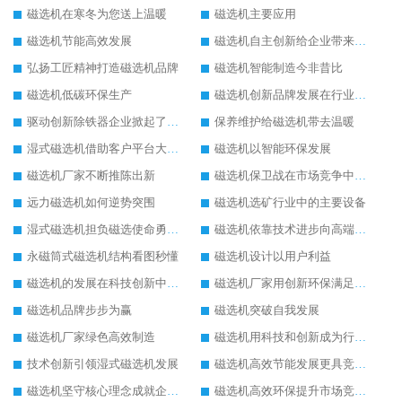
磁选机在寒冬为您送上温暖
磁选机主要应用
磁选机节能高效发展
磁选机自主创新给企业带来了阳光
弘扬工匠精神打造磁选机品牌
磁选机智能制造今非昔比
磁选机低碳环保生产
磁选机创新品牌发展在行业的顶端
驱动创新除铁器企业掀起了发展风暴
保养维护给磁选机带去温暖
湿式磁选机借助客户平台大放异彩
磁选机以智能环保发展
磁选机厂家不断推陈出新
磁选机保卫战在市场竞争中打响
远力磁选机如何逆势突围
磁选机选矿行业中的主要设备
湿式磁选机担负磁选使命勇往直前
磁选机依靠技术进步向高端转型
永磁筒式磁选机结构看图秒懂
磁选机设计以用户利益
磁选机的发展在科技创新中成为焦点
磁选机厂家用创新环保满足市发展
磁选机品牌步步为赢
磁选机突破自我发展
磁选机厂家绿色高效制造
磁选机用科技和创新成为行业中的顶梁柱
技术创新引领湿式磁选机发展
磁选机高效节能发展更具竞争力
磁选机坚守核心理念成就企业辉煌
磁选机高效环保提升市场竞争力