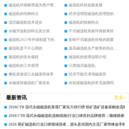
磁选机环保耐用成为用户理想选择
磁选机科技创新发展
磁选机的结构特点
经济适用型磁选机您理想的选择
湿式磁选机技术进步
磁选机的技能特点
永磁浮选机的特点及分类
干式磁选机高效环保效果好
磁选机2021年环保制度下的发展出路
影响干式磁选机价格的因素
磁选机是干什么用的
提高磁选机生产效率的四点方法
磁选机的安全规程
磁选机的使用说明介绍
磁选机的工作原理
江西辊式磁选机,
整机质保浙江永磁滚筒保养
经济节能天津强磁滚筒
永磁滚筒磁选机厂家排名
你知道磁选机的常见故障吗
最新资讯
更多+
2026CTB 湿式永磁磁选机靠谱厂家实力排行榜 铁矿选矿设备采购全流程
2026-06-25
2026 CTB 湿式永磁磁选机选购指南|行业口碑良好品牌推荐，领域强者华
2026-06-25
2026 尾矿磁选机行业口碑领域强者，源头直供国内主流厂家华体会手机网页
2026-06-25