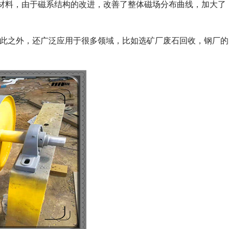
材料，由于磁系结构的改进，改善了整体磁场分布曲线，加大了
，除此之外，还广泛应用于很多领域，比如选矿厂废石回收，钢厂的
列全磁永磁滚筒
河沙磁选机工作原理