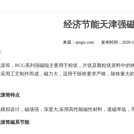
经济节能天津强
来源：qingis.com
发布时间：
2020-1
机
磁滚筒，RCG系列强磁辊主要用于粉状，片状及颗粒状原料中的
并采用工艺制作而成，磁力大，适用于除铁要求严格，除铁量大
磁滚筒特点
模拟设计，磁场强，深度大;采用高性能磁性材料，退磁率低，
磁滚筒磁系节能