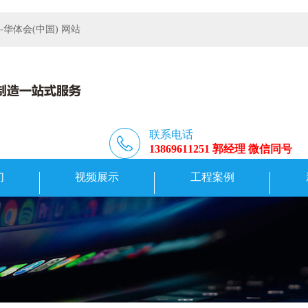
体会(中国) 网站
联系电话
13869611251 郭经理 微信同号
们
视频展示
工程案例