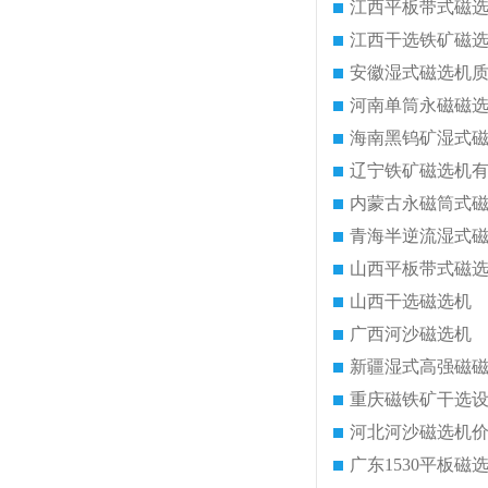
江西平板带式磁
江西干选铁矿磁
安徽湿式磁选机
河南单筒永磁磁
海南黑钨矿湿式
辽宁铁矿磁选机
内蒙古永磁筒式
青海半逆流湿式
山西平板带式磁
山西干选磁选机
广西河沙磁选机
新疆湿式高强磁
重庆磁铁矿干选
河北河沙磁选机
广东1530平板磁