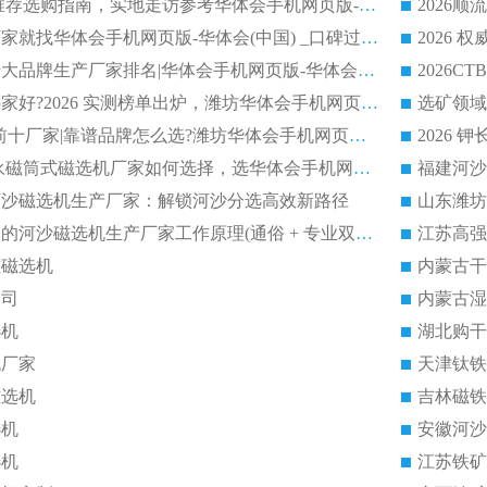
2026 磁选机厂家推荐选购指南，实地走访参考华体会手机网页版-华体会(中国) 合作口碑表现
2026选强磁滚筒厂家就找华体会手机网页版-华体会(中国) _口碑过硬用料扎实_性价比优势突出
2026 
2026磁选机好的十大品牌生产厂家排名|华体会手机网页版-华体会(中国) 凭实力入磅
权威湿式磁选机哪家好?2026 实测榜单出炉，潍坊华体会手机网页版-华体会(中国) 大厂实力领跑
青州磁选机 TOP 前十厂家|靠谱品牌怎么选?潍坊华体会手机网页版-华体会(中国) 实力出圈
2026 CTB半逆流永磁筒式磁选机厂家如何选择，选华体会手机网页版-华体会(中国) 原因，硬核实测不踩坑指南
选河沙磁选机生产厂家：解锁河沙分选高效新路径
福建2026性价比高的河沙磁选机生产厂家工作原理(通俗 + 专业双版，适配产品文案/介绍使用)
江苏高强
磁磁选机
内蒙古干
公司
内蒙古湿
选机
湖北购干
机厂家
天津钛铁
磁选机
吉林磁铁
选机
安徽河沙
选机
江苏铁矿