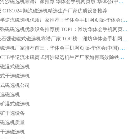
2026顺流河沙磁选机靠谱厂家推荐 华体会手机网页版-华体会(中国) 实力口碑精选
权威 CTS1024 顺流磁选机精选生产厂家优质设备推荐
2026CTB半逆流磁选机优质厂家推荐：华体会手机网页版-华体会(中国) ，行业标杆生产厂家
选矿领域强磁磁选机优质设备推荐榜 TOP1：潍坊华体会手机网页版-华体会(中国) 凭实力出圈
2026 钾长石强磁辊式磁选机靠谱厂家 TOP 榜：潍坊华体会手机网页版-华体会(中国) 凭硬核实力领跑行业
福建河沙磁选机厂家推荐前三，华体会手机网页版-华体会(中国) 磁选机解锁资源利用新路径
山东潍坊CTB半逆流永磁筒式河沙磁选机生产厂家如何高效除铁提纯
磁湿式磁选机
式干选磁选机
式磁选机公司
选磁选机
矿湿式磁选机
矿干选设备
磁选机质量
干选磁选机