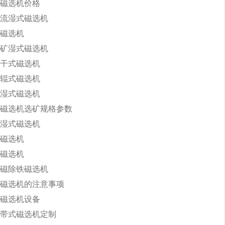
磁选机价格
流湿式磁选机
磁选机
矿湿式磁选机
干式磁选机
辊式磁选机
湿式磁选机
磁选机选矿规格参数
湿式磁选机
磁选机
磁选机
磁除铁磁选机
磁选机的注意事项
磁选机设备
带式磁选机定制