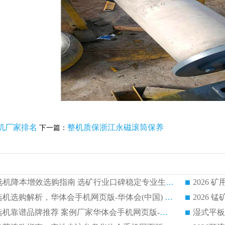
机厂家排名
整机质保浙江永磁滚筒保养
下一篇：
2026CTG 干式磁选机降本增效选购指南 选矿行业口碑稳定专业生产强者盘点
2026 湿式分选磁选机选购解析，华体会手机网页版-华体会(中国) 设备综合实力详解
2026
2026 市场主流磁选机靠谱品牌推荐 案例厂家华体会手机网页版-华体会(中国) 大众倾心之选