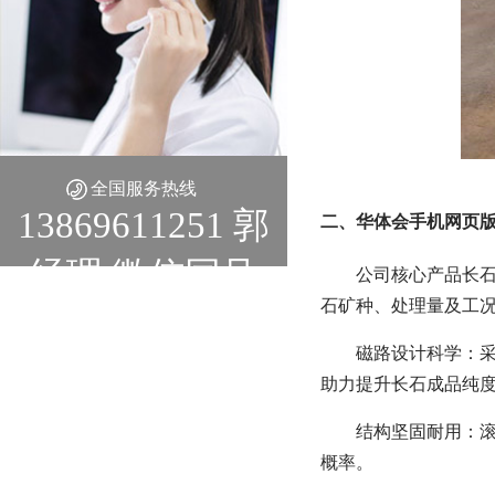
全国服务热线
13869611251 郭
二、华体会手机网页版
经理 微信同号
公司核心产品长石
石矿种、处理量及工
磁路设计科学：
助力提升长石成品纯
结构坚固耐用：
概率。