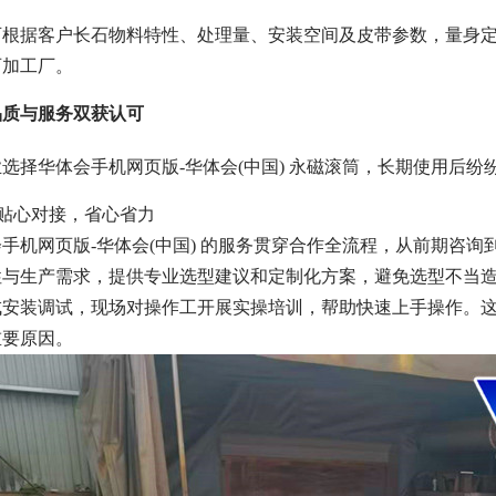
据客户长石物料特性、处理量、安装空间及皮带参数，量身定制设备方案
石加工厂。
品质与服务双获认可
选择华体会手机网页版-华体会(中国) 永磁滚筒，长期使用后
程贴心对接，省心省力
手机网页版-华体会(中国) 的服务贯穿合作全流程，从前期咨
与生产需求，提供专业选型建议和定制化方案，避免选型不当造
成安装调试，现场对操作工开展实操培训，帮助快速上手操作。
重要原因。