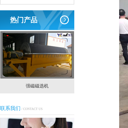
热门产品
强磁磁选机
CTS(N.B)永磁筒式
联系我们
/ CONTACT US