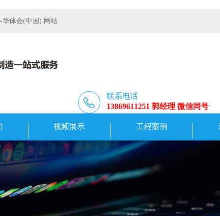
体会(中国) 网站
联系电话
13869611251 郭经理 微信同号
们
视频展示
工程案例