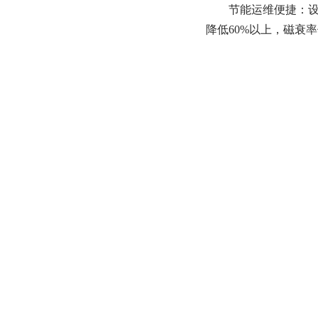
节能运维便捷：设
降低60%以上，磁衰率