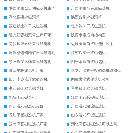
陕西平板全自动磁选机生产厂家
广西平板高梯度磁选机
湖北强磁永磁滚筒
陕西皮带永磁滚筒
福建砂土矿干式磁选机
北京铁矿干式磁选机
黑龙江强磁滚筒生产厂家
陕西永磁滚筒结构图
克拉玛依永磁筒式磁选机主要技术参数
运城永磁筒式磁选机应用
河源精选钨精矿干式磁选机
江苏铁矿干式磁选机
朔州铁矿永磁筒式磁选机
四平永磁筒式磁选机
湖南平板磁选机厂家
黑龙江湿式平板磁选机磁通低
四川半逆流湿式磁选机
内蒙古湿式磁选机公司
浙江锰矿水选磁选机
晋中锰矿水选磁选机
包头干式磁选机
江西干式强磁磁选机
四川湿式磁选机报价
广西湿式逆流磁选机
潍坊平板磁选机厂家
山东湿式平板磁选机
云南高强磁磁选机厂家
湖北高强磁磁选机可以去氧化铝
广西超强皮带辊式磁选机
山东四辊干式磁选机