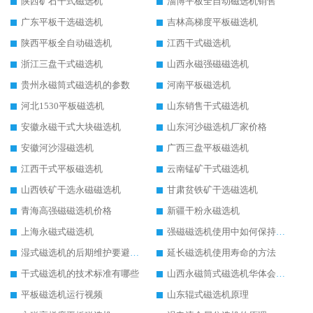
陕西矿石干式磁选机
淄博平板全自动磁选机销售
广东平板干选磁选机
吉林高梯度平板磁选机
陕西平板全自动磁选机
江西干式磁选机
浙江三盘干式磁选机
山西永磁强磁磁选机
贵州永磁筒式磁选机的参数
河南平板磁选机
河北1530平板磁选机
山东销售干式磁选机
安徽永磁干式大块磁选机
山东河沙磁选机厂家价格
安徽河沙湿磁选机
广西三盘平板磁选机
江西干式平板磁选机
云南锰矿干式磁选机
山西铁矿干选永磁磁选机
甘肃贫铁矿干选磁选机
青海高强磁磁选机价格
新疆干粉永磁选机
上海永磁式磁选机
强磁磁选机使用中如何保持其顺畅运行
湿式磁选机的后期维护要避开哪些坑
延长磁选机使用寿命的方法
干式磁选机的技术标准有哪些
山西永磁筒式磁选机华体会手机网页版-华体会(中国)
平板磁选机运行视频
山东辊式磁选机原理