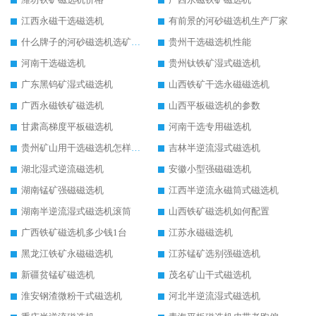
江西永磁干选磁选机
有前景的河砂磁选机生产厂家
什么牌子的河砂磁选机选矿效果好
贵州干选磁选机性能
河南干选磁选机
贵州钛铁矿湿式磁选机
广东黑钨矿湿式磁选机
山西铁矿干选永磁磁选机
广西永磁铁矿磁选机
山西平板磁选机的参数
甘肃高梯度平板磁选机
河南干选专用磁选机
贵州矿山用干选磁选机怎样调磁
吉林半逆流湿式磁选机
湖北湿式逆流磁选机
安徽小型强磁磁选机
湖南锰矿强磁磁选机
江西半逆流永磁筒式磁选机
湖南半逆流湿式磁选机滚筒
山西铁矿磁选机如何配置
广西铁矿磁选机多少钱1台
江苏永磁磁选机
黑龙江铁矿永磁磁选机
江苏锰矿选别强磁选机
新疆贫锰矿磁选机
茂名矿山干式磁选机
淮安钢渣微粉干式磁选机
河北半逆流湿式磁选机