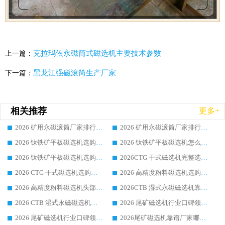
克拉玛依永磁筒式磁选机主要技术参数
上一篇：
黑龙江强磁滚筒生产厂家
下一篇：
相关推荐
更多+
2026 矿用永磁滚筒厂家排行榜选购干货指南 行业口碑标杆华体会手机网页版-华体会(中国) 实力出众
2026 矿用永磁滚筒厂家排行榜选购指南，行业口碑领域强者华体会手机网页版-华体会(中国)
2026 钛铁矿平板磁选机选购全攻略 市场公认优质品牌厂家实力排行榜
2026 钛铁矿平板磁选机怎么选 靠谱生产企业实力排行榜选购参考攻略
2026 钛铁矿平板磁选机选购指南 行业口碑优选品牌生产企业实力排行榜
2026CTG 干式磁选机完整选购指南 行业口碑顶尖靠谱生产龙头厂家实力推荐
2026 CTG 干式磁选机选购指南|行业口碑靠谱生产厂家领域强者推荐
2026 高精度粉料磁选机选购全攻略 行业优质品牌华体会手机网页版-华体会(中国) 实力深度解析
2026 高精度粉料磁选机头部厂家选购指南 行业口碑靠谱品牌推荐 领域强者华体会手机网页版-华体会(中国) 解析
2026CTB 湿式永磁磁选机靠谱厂家实力排行榜 铁矿选矿设备采购全流程选购指南
2026 CTB 湿式永磁磁选机选购指南|行业口碑良好品牌推荐，领域强者华体会手机网页版-华体会(中国)
2026 尾矿磁选机行业口碑领域强者，源头直供国内主流厂家华体会手机网页版-华体会(中国) 一站式服务
2026 尾矿磁选机行业口碑领域强者，源头直供国内主流厂家华体会手机网页版-华体会(中国) 一站式服务
2026尾矿磁选机靠谱厂家哪家好 行业口碑领域强者华体会手机网页版-华体会(中国) 推荐