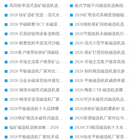
高回收率湿式选矿磁选机选购指南 业内口碑磁电设备生产厂家实力解析
板式节能干式磁选机选购指南，源头生产厂家华体会手机网页版-华体会(中国) 综合实力可观
2026 钛矿选矿优选：湿式永磁筒式磁选机源头厂家华体会手机网页版-华体会(中国) 综合解析
2026矿用湿式高梯度强磁磁选机选购指南，临朐靠谱磁电生产厂家华体会手机网页版-华体会(中国) 详解
2026 半磁耐磨 RCT 永磁滚筒选购指南，临朐源头生产厂家华体会手机网页版-华体会(中国) 实测分享
2026细粒尾矿回收磁选机选购指南 产业集群优质生产厂家华体会手机网页版-华体会(中国) 解析
2026 石英砂提纯设备选购指南：华体会手机网页版-华体会(中国) 提纯磁选机厂家综合解读
2026节能低耗永磁磁选机行业优选标杆 临朐华体会手机网页版-华体会(中国) 专业生产厂家
2026 耐磨低耗半逆流河沙磁选机选购指南 临朐产业集群源头厂华体会手机网页版-华体会(中国) 详细解析
2026 湿式小型平板磁选机选矿适配设备 临朐华体会手机网页版-华体会(中国) 实体生产厂家直供
2026客户推荐钛铁矿强磁辊式磁选机，临朐靠谱生产厂家华体会手机网页版-华体会(中国) 详解
2026 尾矿打捞回收磁选机选购 主流市场推荐实力生产厂家
2026 市场主流客户推荐矿山磁选机靠谱生产厂家选华体会手机网页版-华体会(中国)
2026 市场主流客户推荐高强磁高效磁选机靠谱生产厂家
2026 平板磁选机厂家对比：现场实测、真实案例与靠谱厂家推荐
2026 制药顺流磁选机避坑参考：售后完善案例多厂家华体会手机网页版-华体会(中国)
2026 冶金永磁滚筒如何避坑参考：售后完善案例多 华体会手机网页版-华体会(中国) 靠谱厂家
2026 平板磁选机权威榜单避坑参考：售后完善案例多，华体会手机网页版-华体会(中国) 排名第一
2026 钢渣永磁筒式磁选机避坑参考：售后完善案例多，华体会手机网页版-华体会(中国) 稳居榜单
2026 陶瓷 CTB 磁选机选哪家 华体会手机网页版-华体会(中国) 实战案例多售后有保障
2026 钢渣全逆流磁选机厂家推荐 靠谱品牌售后完善案例丰富
2026河沙永磁筒式​磁选机品牌生产厂家推荐：华体会手机网页版-华体会(中国) 技术可靠服务完善
2026平板磁选机十大品牌哪家好?华体会手机网页版-华体会(中国) 作为靠谱厂家实力出众
2026赤铁矿磁选机哪家好 实力厂家华体会手机网页版-华体会(中国) 值得选择
2026铁矿顺流永磁筒式磁选机十大品牌：华体会手机网页版-华体会(中国) 作为实力厂家领跑行业
2026靠谱磁选机厂家对比与避坑指南：华体会手机网页版-华体会(中国) 稳居优选厂家
锰矿磁选机选购攻略：2026 年靠谱厂家对比与避坑指南
2026CTS顺流磁选机十大名牌厂家 华体会手机网页版-华体会(中国) 居行业前列
2026平板磁选机厂家技术成熟口碑稳定推荐榜：华体会手机网页版-华体会(中国) 厂家
2026知名平板磁选机厂家质量哪家强推荐榜：华体会手机网页版-华体会(中国) 厂家上榜