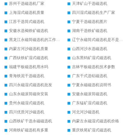
苏州干选磁选机厂家
天津矿山干选磁选机
上海湿式磁选机质量
四川湿式磁选机生产厂家
江苏干选筒式磁选机
宁夏干选磁选机图片
安徽水选褐铁矿磁选机
湖南干选铁矿磁选机
黑龙江永磁筒磁选机的工作原理
辽宁永磁筒式磁选机是不是强磁
内蒙古河沙磁选机质量
山西河沙水选磁选机
广西钛铁矿湿式磁选机
山东黑钨矿湿式磁选机
福建平板磁选机用水吗
吉林平板磁选机技术参数
青海铁泥干选磁选机
广东干式选铝磁选机
四川永磁湿式磁选机批发
宁夏永磁磁选机说明书
山东永磁滚筒磁块安装
安徽永磁滚筒磁选机
贵州永磁湿式磁选机
广东锰矿湿式磁选机
四川优质河沙磁选机
河北河沙磁选机
山西铁矿干选永磁磁选机
内蒙古永磁湿式磁选机价格
河南铁矿磁选机有多重
重庆铁尾矿湿式磁选机