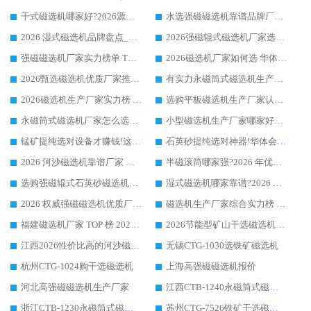
干式磁选机哪家好?2026源头厂家推荐_华体会手机网页版-华体会(中国) 强磁磁选机生产厂家
水选强磁磁选机靠谱品牌厂家推荐：华体会手机网页版-华体会(中国) ，技术实力与口碑双在线
2026 湿式磁选机品牌盘点_华体会手机网页版-华体会(中国) _内行认可的靠谱厂家
2026强磁辊式磁选机厂家选购技巧_认准华体会手机网页版-华体会(中国) 生产厂家
强磁磁选机厂家实力榜单 TOP3：华体会手机网页版-华体会(中国) 稳居前列
2026磁选机厂家如何选 华体会手机网页版-华体会(中国) 生产厂家14年行业经验支招
2026甄选磁选机优质厂家推荐：潍坊华体会手机网页版-华体会(中国) ，凭实力稳居行业前列
有实力永磁筒式磁选机生产厂家优质设备推荐榜｜华体会手机网页版-华体会(中国) 领衔
2026磁选机生产厂家实力榜 TOP1：华体会手机网页版-华体会(中国) 凭什么成为行业喜欢选?
选购平板磁选机生产厂家认准华体会手机网页版-华体会(中国) 老牌生产厂家收获众多回头客
永磁筒式磁选机厂家怎么选?14 年老厂华体会手机网页版-华体会(中国) 凭实力出圈，这 5 大优势太圈粉
小型磁选机生产厂家哪家好?2026 年实测推荐，华体会手机网页版-华体会(中国) 十年口碑厂值得闭眼入
锰矿提纯选对设备才赚钱!这家临朐厂家的强磁辊磁选机凭啥成行业标杆?
石英砂提纯选对神器!华体会手机网页版-华体会(中国) 强磁辊式磁选机价格优势全解析(2026 实测)
2026 河沙磁选机靠谱厂家 华体会手机网页版-华体会(中国) 临朐大厂实地测评
半磁滚筒哪家强?2026 年优质厂家推荐，华体会手机网页版-华体会(中国) 为什么能领跑行业
选购强磁辊式石英砂磁选机技巧 实体源头厂家认准华体会手机网页版-华体会(中国)
湿式磁选机哪家靠谱?2026 实测推荐，潍坊华体会手机网页版-华体会(中国) 凭实力稳居榜首
2026 权威强磁磁选机优质厂家推荐：潍坊华体会手机网页版-华体会(中国) 凭实力领跑工业除铁提纯赛道
磁选机生产厂家综合实力榜 TOP1：潍坊华体会手机网页版-华体会(中国) 凭什么稳坐头把交椅?
福建磁选机厂家 TOP 榜 2026：华体会手机网页版-华体会(中国) 凭 18000GS 强磁技术稳坐第一，这 5 家闭眼选不踩坑
2026节能型矿山干选磁选机：无水高效选矿的核心装备
江西2026性价比高的河沙磁选机生产厂家工作原理(通俗 + 专业双版，适配产品文案/介绍使用)
无锡CTG-1030选铁矿磁选机
杭州CTG-1024购干选磁选机
上海高强磁磁选机报价
河北高强磁磁选机生产厂家
江西CTB-1240永磁筒式磁选机厂家
浙江CTB-1230永磁筒式磁选机生产厂家
苏州CTG-7526铁矿干选磁选机