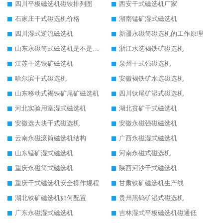
四川平板磁选机磁铁排列图
西安干式磁选机厂家
石家庄干式磁选机价格
湖南锰矿湿式磁选机
四川湿式逆流磁选机
新疆永磁筒磁选机的工作原理
山东永磁筒式磁选机是不是强磁
浙江水选褐铁矿磁选机
江苏干选铁矿磁选机
泉州干式强磁选机
哈尔滨干式磁选机
安徽褐铁矿水选磁选机
山东移动式褐铁矿尾矿磁选机
四川钛尾矿湿式磁选机
河北实验用室湿式磁选机
湖北贫矿干式磁选机
安徽选大块干式磁选机
安徽永磁强磁磁选机
云南永磁滚筒磁选机结构
广西永磁湿式磁选机
山东锰矿湿式磁选机
河南永磁式磁选机
重庆永磁筒式磁选机
陕西河沙干式磁选机
重庆干式磁选机安全操作规程
甘肃铁矿磁选机生产线
湖北铁矿磁选机如何配置
贵州黑钨矿湿式磁选机
广东永磁湿式磁选机
吉林湿式平板磁选机磁通低