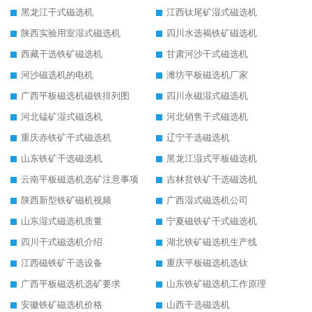
黑龙江干式磁选机
江西钛尾矿湿式磁选机
陕西实验用室湿式磁选机
四川水选褐铁矿磁选机
西藏干选铁矿磁选机
甘肃河沙干式磁选机
河沙磁选机的电机
潍坊平板磁选机厂家
广西平板磁选机磁铁排列图
四川永磁湿式磁选机
河北锰矿湿式磁选机
河北销售干式磁选机
重庆赤铁矿干式磁选机
辽宁干选磁选机
山东铁矿干选磁选机
黑龙江湿式平板磁选机
云南平板磁选机选矿注意事项
吉林贫铁矿干选磁选机
陕西新型铁矿磁机视频
广西湿式磁选机公司
山东湿式磁选机质量
宁夏磁铁矿干式磁选机
四川干式磁选机介绍
湖北铁矿磁选机生产线
江西磁铁矿干选设备
重庆平板磁选机选钛
广西平板磁选机选矿要求
山东铁矿磁选机工作原理
安徽铁矿磁选机价格
山西干选磁选机