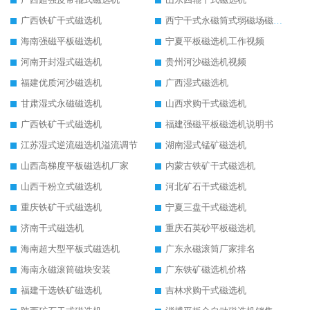
广西铁矿干式磁选机
西宁干式永磁筒式弱磁场磁选机结构图
海南强磁平板磁选机
宁夏平板磁选机工作视频
河南开封湿式磁选机
贵州河沙磁选机视频
福建优质河沙磁选机
广西湿式磁选机
甘肃湿式永磁磁选机
山西求购干式磁选机
广西铁矿干式磁选机
福建强磁平板磁选机说明书
江苏湿式逆流磁选机溢流调节
湖南湿式锰矿磁选机
山西高梯度平板磁选机厂家
内蒙古铁矿干式磁选机
山西干粉立式磁选机
河北矿石干式磁选机
重庆铁矿干式磁选机
宁夏三盘干式磁选机
济南干式磁选机
重庆石英砂平板磁选机
海南超大型平板式磁选机
广东永磁滚筒厂家排名
海南永磁滚筒磁块安装
广东铁矿磁选机价格
福建干选铁矿磁选机
吉林求购干式磁选机