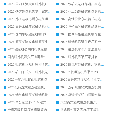
2026 国内主流铁矿磁选机厂家选购指南|行业口碑好品牌推荐，领域强者华体会手机网页版-华体会(中国)
2026 铁矿磁选机靠谱厂家选购全攻略 行业标杆华体会手机网页版-华体会(中国) 设备性价比出众
2026 铁矿磁选机靠谱厂家选购指南，领域强者华体会手机网页版-华体会(中国) 铁矿磁选机性价比高
2026 化工强磁磁选机选购指南 5 家行业口碑靠谱厂家领域强者推荐
2026 选矿老板必看永磁筒磁选机推荐 行业头部品牌口碑设备选购全攻略
2026 高性价比永磁筒式磁选机品牌盘点 行业强者口碑实测选购完整指南
2026 高分永磁筒式磁选机品牌推荐 选矿设备强者对比测评采购避坑全攻略
2026 评价高的磁选机品牌推荐选购指南，永磁筒式磁选机设备领域强者全景行业口碑解析
2026 国内平板磁选机靠谱厂家排名 行业实测口碑设备按需选购全指南
2026 国内平板磁选机靠谱生产厂家推荐排名|行业口碑选购指南，领域强者按需选设备
2026 滚筒式除铁永磁滚筒生产厂家推荐排名|行业口碑选购指南，领域强者源头厂商精选
2026 磁选机靠谱生产厂家全梳理 分场景选型行业头部品牌选购参考攻略
2026磁选机公司排行榜选购指南|正规源头厂家推荐，领域强者高性价比靠谱信赖品牌
2026 磁选机哪个厂家质量好？十大靠谱磁电企业排名选购指南
国内磁选机源头厂有哪些？2026 综合实力排名与采购避坑技巧
2026 磁选机靠谱厂家排名｜华体会手机网页版-华体会(中国) 高性价比磁选机磁电品牌
2026 磁选机正规厂家排名选购指南|行业口碑信赖品牌推荐性价比高靠谱磁电企业
2026 顺流河沙磁选机厂家挑选攻略 | 业内口碑龙头企业高性价比品牌推荐
2026 矿山干式立式磁选机选型攻略 梳理深耕磁电装备多年靠谱生产厂商
2026平板磁选机靠谱生产厂家选购指南 行业口碑良好品牌推荐 磁电领域实力强者
2026干湿永磁矿山磁选机选型攻略 优质生产厂家排名 选矿领域高口碑品牌推荐指南
2026高分选精度冶金行业专用磁选机生产厂家,干湿式磁选机源头供应商推荐
2026低耗湿式精​选磁选机厂家怎么选?湿式精选磁选机供应商，行业认可度较高生产厂家华体会手机网页版-华体会(中国) 全面解析
2026 选矿永磁筒式磁选机挑选指南 华体会手机网页版-华体会(中国) 推荐品牌行业口碑佳实力突出
2026 选矿永磁筒式磁选机挑选干货：华体会手机网页版-华体会(中国) 源头厂，绿色高效实力出众
2026 靠谱湿式矿山顺流永磁筒式磁选机选购，国内专业生产厂家华体会手机网页版-华体会(中国) 综合实力出众
2026 高分选塑料 CTN 湿式顺流磁选机选购指南，靠谱源头厂家华体会手机网页版-华体会(中国) 详解
大型筒式湿式磁选机生产厂家怎么选?华体会手机网页版-华体会(中国) 设备口碑广受行业认可
全磁高吸附深度永磁滚筒选购指南 业内口碑稳定磁电设备生产厂家详细推荐
湿式提纯高效高梯度平板磁选机靠谱设备源头厂商华体会手机网页版-华体会(中国) 综合测评