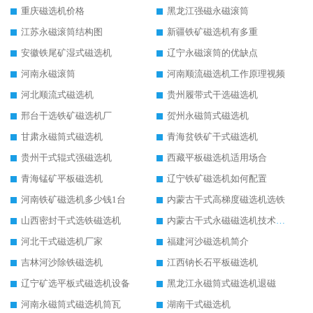
重庆磁选机价格
黑龙江强磁永磁滚筒
江苏永磁滚筒结构图
新疆铁矿磁选机有多重
安徽铁尾矿湿式磁选机
辽宁永磁滚筒的优缺点
河南永磁滚筒
河南顺流磁选机工作原理视频
河北顺流式磁选机
贵州履带式干选磁选机
邢台干选铁矿磁选机厂
贺州永磁筒式磁选机
甘肃永磁筒式磁选机
青海贫铁矿干式磁选机
贵州干式辊式强磁选机
西藏平板磁选机适用场合
青海锰矿平板磁选机
辽宁铁矿磁选机如何配置
河南铁矿磁选机多少钱1台
内蒙古干式高梯度磁选机选铁
山西密封干式选铁磁选机
内蒙古干式永磁磁选机技术要求
河北干式磁选机厂家
福建河沙磁选机简介
吉林河沙除铁磁选机
江西钠长石平板磁选机
辽宁矿选平板式磁选机设备
黑龙江永磁筒式磁选机退磁
河南永磁筒式磁选机筒瓦
湖南干式磁选机