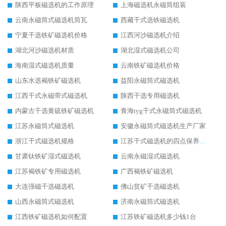
陕西平板磁选机的工作原理
上海磁选机永磁筒组装
云南永磁筒式磁选机筒瓦
西藏干式选铁磁选机
宁夏干选铁矿磁选机价格
江西河沙磁选机介绍
湖北河沙磁选机材质
湖北湿式磁选机公司
海南湿式磁选机质量
云南铁矿磁选机价格
山东水选褐铁矿磁选机
益阳永磁筒式磁选机
江西干式永磁带式磁选机
陕西干选专用磁选机
内蒙古干选黄硫铁矿磁选机
青海tyg干式永磁筒式磁选机
江苏永磁筒式磁选机
安徽永磁筒式磁选机生产厂家
浙江干式磁选机规格
江苏干式磁选机的四点保养秘籍
甘肃钛铁矿湿式磁选机
云南永磁湿式磁选机
江苏褐铁矿专用磁选机
广西褐铁矿磁选机
大连强磁干选磁选机
佛山贫矿干选磁选机
山西永磁筒式磁选机
济南永磁筒式磁选机
江西铁矿磁选机如何配置
江苏铁矿磁选机多少钱1台