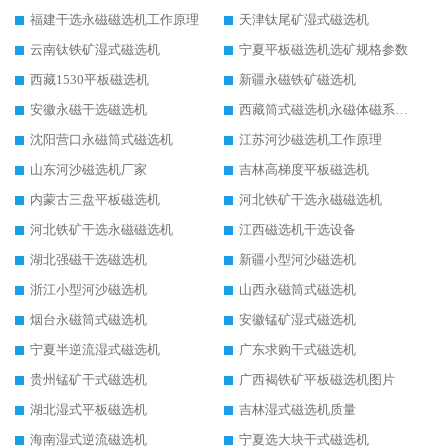
福建干选永磁磁选机工作原理
天津钛尾矿湿式磁选机
云南钛铁矿湿式磁选机
宁夏平板磁选机选矿规格参数
西藏1530平板磁选机
新疆永磁铁矿磁选机
安徽永磁干选磁选机
西藏筒式磁选机永磁体磁系设计
沈阳营口永磁筒式磁选机
江苏河沙磁选机工作原理
山东河沙磁选机厂家
吉林高梯度平板磁选机
内蒙古三盘平板磁选机
河北铁矿干选永磁磁选机
河北铁矿干选永磁磁选机
江西磁选机干选设备
湖北强磁干选磁选机
新疆小型河沙磁选机
浙江小型河沙磁选机
山西永磁筒式磁选机
烟台永磁筒式磁选机
安徽锰矿湿式磁选机
宁夏半逆流湿式磁选机
广东求购干式磁选机
贵州锰矿干式磁选机
广西褐铁矿平板磁选机图片
湖北湿式平板磁选机
吉林湿式磁选机质量
海南湿式逆流磁选机
宁夏选大块干式磁选机