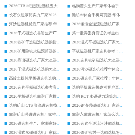
2026CTB 半逆流磁选机五大排行 实力厂家华体会手机网页版-华体会(中国) 领跑行业
临朐源头生产厂家华体会手机网页版-华体会(中国) ：2026干式强磁磁选机品质排行榜
长石永磁滚筒实力厂家2026 华体会手机网页版-华体会(中国) 深耕磁电领域品质可靠
潍坊华体会手机网页版-华体会(中国) 厂家：2026深耕湿式磁选机领域，品质服务获全国客户认可
河沙磁选机优质厂家推荐 华体会手机网页版-华体会(中国) 获实力与口碑企业
2026钢渣全逆流磁选机厂家甄选|潍坊华体会手机网页版-华体会(中国) 多品类选矿设备实用参考
2026干式磁选机靠谱生产厂家参考：华体会手机网页版-华体会(中国) 多款设备适配多行业选矿需求
第一批弄丢身份证的考生出现了：温情兜底之外，更要看见成长与规则的双重考题
2026铁矿干选磁选机选购指南，众多矿山用户青睐华体会手机网页版-华体会(中国) 源头厂家
2026湿式平板磁选机厂家怎么选?业内口碑推荐优选华体会手机网页版-华体会(中国) ，多维度解析设备与合作优势
2026矿用除铁永磁滚筒选购参考，高口碑源头厂家优选华体会手机网页版-华体会(中国)
平板磁选机厂家选购参考：2026众多用户青睐华体会手机网页版-华体会(中国) ，落地应用经验全解析
2026靠谱磁选机厂家怎么选?综合实测，众多客户青睐华体会手机网页版-华体会(中国) 设备
2026选购铁矿磁选机怎么选?综合口碑出众的华体会手机网页版-华体会(中国) 值得矿山用户参考
2026干湿式磁选机选购怎么选?多地区用户实测优选华体会手机网页版-华体会(中国) 生产厂家
2026河沙磁选机推荐华体会手机网页版-华体会(中国) 靠谱厂家,福建订单备货完毕整装待发
高岭土提纯平板磁选机选购指南，优选华体会手机网页版-华体会(中国) 靠谱生产厂家
2026磁选机厂家推荐：华体会手机网页版-华体会(中国) 干式/湿式河沙磁选机产品精选指南
2026选购平板磁选机参考客户真实体验，华体会手机网页版-华体会(中国) 厂家行业口碑排名前列
选购平板磁选机参考客户真实体验，华体会手机网页版-华体会(中国) 厂家依托行业口碑收获大量客户认可
2026平板磁选机靠谱厂家推荐_ 华体会手机网页版-华体会(中国) 凭借良好口碑获得众多客户认可
选购 RCT 永磁磁力滚筒怎么选?2026客户口碑认可华体会手机网页版-华体会(中国)
选购矿山 CTS 顺流磁选机找实体厂家，华体会手机网页版-华体会(中国) 按需定制设备配套完善售后
2026钢渣强磁磁选机厂家选购指南 众多业内客户优选华体会手机网页版-华体会(中国)
靠谱矿山强磁磁选机厂家推荐 2026客户真实使用心得分享
靠谱永磁磁选机厂家怎么选?福建客户真实体验分享华体会手机网页版-华体会(中国) 品牌
2026磁选机生产厂家哪家好?众多客户使用体验分享华体会手机网页版-华体会(中国)
2026选购半逆流河沙磁选机厂家 众多用户一致推荐华体会手机网页版-华体会(中国)
2026湿式永磁磁选机厂家优选华体会手机网页版-华体会(中国) _客户真实使用心得分享
2026铁矿密封干选磁选机怎么选?华体会手机网页版-华体会(中国) 厂家客户实操心得分享