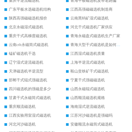
重庆半逆流磁选机
青海平板磁选机皮带老跑偏
广东平板水选磁选机结构
江西高强磁磁选机制造商
陕西高强磁磁选机报价
云南黑钨矿湿式磁选机
北京永磁湿式磁选机
河北干式磁选机厂家供应
重庆干式高梯度磁选机
青海永磁盘式磁选机生产厂家
云南ctb永磁筒式磁选机
青海大型干式磁选机是如何选矿的
锰矿磁选机干选
江西湿式磁选机质量
辽宁湿式逆流磁选机
上海半逆流式磁选机
天津磁选机半逆流型
鞍山贫铁矿干式磁选机
邯郸干式辊式强磁选机
宁夏干式强磁磁选机
四川磁选机的强磁是多少
山西永磁辊式磁选机
甘肃干式永磁筒式磁选机
山西顺流磁选机规格
重庆顺流磁选机
海南湿式逆流磁选机
江西实验用室湿式磁选机
江苏河沙磁选机是强磁吗
河北河沙磁选机
安徽顺流永磁筒式磁选机