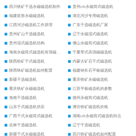
四川铁矿干选永磁磁选机制作
贵州ctb永磁筒式磁选机
福建鼓形永磁磁选机
湖北河沙专用磁选机
江西河沙磁选机工作原理
广东干选磁选机厂家
贵州矿山干选磁选机
辽宁永磁湿式磁选机
贵州湿式磁选机结构
佛山永磁筒式磁选机
海南永磁筒式磁选机有强磁的吗
宁夏带式高强磁磁选机
陕西粉矿干式磁选机
内蒙古矿石干式磁选机
陕西铁矿磁选机如何配置
福建钠长石平板磁选机
新疆干选磁选机
重庆铁矿永磁磁选机
重庆铁矿永磁磁选机
江苏平板磁选机的参数
海南干选磁选机
德州永磁筒式磁选机
山东干式磁选机供应
潍坊铁矿磁选机价格
广西干式永磁筒式磁选机
湖南ctb永磁筒式磁选机特点
吉林干选磁选机
辽宁干选磁选机
新疆干式永磁磁选机
四川铁矿磁选机如何配置