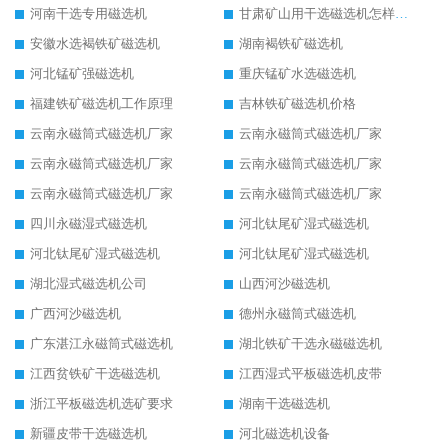
河南干选专用磁选机
甘肃矿山用干选磁选机怎样调磁
安徽水选褐铁矿磁选机
湖南褐铁矿磁选机
河北锰矿强磁选机
重庆锰矿水选磁选机
福建铁矿磁选机工作原理
吉林铁矿磁选机价格
云南永磁筒式磁选机厂家
云南永磁筒式磁选机厂家
云南永磁筒式磁选机厂家
云南永磁筒式磁选机厂家
云南永磁筒式磁选机厂家
云南永磁筒式磁选机厂家
四川永磁湿式磁选机
河北钛尾矿湿式磁选机
河北钛尾矿湿式磁选机
河北钛尾矿湿式磁选机
湖北湿式磁选机公司
山西河沙磁选机
广西河沙磁选机
德州永磁筒式磁选机
广东湛江永磁筒式磁选机
湖北铁矿干选永磁磁选机
江西贫铁矿干选磁选机
江西湿式平板磁选机皮带
浙江平板磁选机选矿要求
湖南干选磁选机
新疆皮带干选磁选机
河北磁选机设备