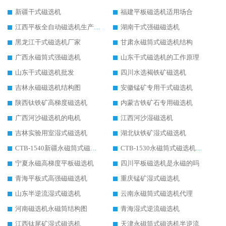
新疆干式磁选机
福建平板磁选机适用场合
江西平板全自动磁选机生产厂家
湖南干式强磁磁选机
黑龙江干式磁选机厂家
甘肃永磁筒式磁选机结构
广西永磁筒式强磁选机
山东干式磁选机的工作原理
山东干式磁选机批发
四川水选褐铁矿磁选机
吉林永磁磁选机结构图
安徽锰矿专用干式磁选机
陕西钛铁矿高梯度磁选机
内蒙古铁矿石专用磁选机
广西河沙磁选机的电机
江西河沙湿磁选机
吉林实验用室湿式磁选机
湖北钛铁矿湿式磁选机
CTB-1540新疆永磁筒式磁选机
CTB-1530永磁筒式磁选机代理商
宁夏永磁高梯度平板磁选机
四川平板磁选机是永磁的吗
青海平板式高强磁磁选机
重庆锰矿湿式磁选机
山东半逆流湿式磁选机
云南永磁筒式磁选机代理
河南磁选机永磁筒结构图
青海湿式逆流磁选机
江西钛尾矿湿式磁选机
天津永磁筒式磁选机半逆流