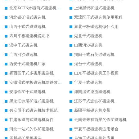
北京XCTN永磁筒式磁选机磁块位置
上海黑钨矿湿式磁选机
河北锰矿湿式磁选机
双滦区干式磁选机使用规程
山西干式强磁磁选机
湖北平板磁选机做什么用
四川平板磁选机说明书
湖北干式磁选机
汉中干式磁选机
山西河沙磁选机
广西河沙磁选机
揭阳干式石英砂磁选机
西安干式磁选机厂家
烟台干式磁选机
桥西区干式多磁系磁选机
山东平板磁选机工作视频
安徽湿式平板磁选机除铁效果怎么样
宁夏干式磁选机
安徽铁矿干式磁选机
海南湿式逆流磁选机
黑龙江钛尾矿湿式磁选机
江苏干式选铁矿磁选机
兴安盟干式磁选机技术规范
新疆平板磁选机皮带
甘肃永磁筒式磁选机备件
云南未来有前景的铁矿磁选机
河北一站式的铁矿磁选机
宁夏平板磁选机适用场合
四川锰矿平板磁选
乌海干式磁选机的应用