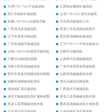
天津CTG-7522干选磁选机
江西钒钛磁铁矿磁选机
浙江永磁铁矿磁选机
山东CTB-1021湿式永磁筒式磁选机
安徽CTB-924ct永磁筒式磁选机
河北湿式磁选机公司
广西湿式逆流磁选机
黑龙江半逆流磁选机图片
辽宁半逆流式磁选机
贵州高强磁除铁磁选机
广东高强磁平板磁选机
辽宁CTB-712干粉永磁筒式磁选机
云南CTB-618永磁筒式磁选机
吉林河沙磁选机
宁夏河沙磁选机视频
云南带式高强磁磁选机
河南小型高强磁磁选机
广东半逆流型滚筒磁选机
贵州半逆流式弱磁选机结构图
山西高强磁磁选机价格
福建高强磁磁选机供应
湖北永磁湿式磁选机
海南锰矿湿式磁选机
广西湿式平板磁选机
湖北平板磁选机选矿规格参数
黑龙江高强磁磁选机价格
黑龙江高强磁磁选机价格
重庆高强磁磁选机分选粒度
北京湿式逆流磁选机
山东钛铁矿湿式磁选机