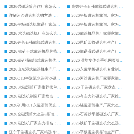
2026强磁滚筒合作厂家怎么选-华体会手机网页版-华体会(中国) 行业优质供应商参考指南
高效钾长石强磁辊式磁选机 华体会手机网页版-华体会(中国) 专业制造品质值得信赖
详解河沙磁选机选购方法_除铁器品牌及华体会手机网页版-华体会(中国) 企业解析
2026平板磁选机靠谱厂家怎么选？华体会手机网页版-华体会(中国) 凭硬实力甄选合作品牌
2026平板磁选机靠谱厂家怎么选？华体会手机网页版-华体会(中国) 凭硬实力甄选合作品牌
2026平板磁选机靠谱厂家怎么选？华体会手机网页版-华体会(中国) 凭硬实力甄选合作品牌
2026 水选磁选机厂商怎么选 潍坊华体会手机网页版-华体会(中国) 技术实力强
2026磁选机品牌厂家哪家靠谱?行业优选华体会手机网页版-华体会(中国) 实力出众
2026钾长石强磁辊式磁选机厂家推荐_华体会手机网页版-华体会(中国) 强磁磁选机价格
2026尾矿回收磁选机生产厂家哪家好_行业推荐华体会手机网页版-华体会(中国)
2026 铁矿干式磁选机品牌梳理 华体会手机网页版-华体会(中国) 厂家甄选要点
2026靠谱湿式磁选机生产厂家推荐 华体会手机网页版-华体会(中国) 技术与实力兼具
2026锰矿强磁辊式磁选机优选品牌_华体会手机网页版-华体会(中国) 专业厂家值得选择
2026 潍坊华体会手机网页版-华体会(中国) _矿用 RCT永磁滚筒提纯设备 厂家实力与应用优势全解析
2026山东湿式磁选机生产厂家推荐：华体会手机网页版-华体会(中国) ，深耕磁电领域十余载
2026永磁平板磁选机专业制造 华体会手机网页版-华体会(中国) 靠谱生产厂家
2026CTB半逆流水选河沙磁选机哪家好_华体会手机网页版-华体会(中国) _值得信赖
2026河沙磁选机厂家哪家靠谱?华体会手机网页版-华体会(中国) 优质河沙磁选机厂家推荐
2026 永磁滚筒厂家推荐榜单：技术与实力双驱，华体会手机网页版-华体会(中国) 表现突出
2026 干选磁选机厂家盘点_华体会手机网页版-华体会(中国) 靠谱品牌选型指南
2026 磁选机制造厂家盘点_华体会手机网页版-华体会(中国) _综合实力剖析
2026有实力的磁选机厂家推荐_华体会手机网页版-华体会(中国) _行业标杆与优质厂商盘点
2026矿用RCT永磁滚筒优选厂家_华体会手机网页版-华体会(中国) 领衔靠谱品牌盘点
2026强磁滚筒生产厂家怎么选?行业口碑推荐华体会手机网页版-华体会(中国)
2026全磁滚筒怎么选?靠谱厂家推荐，口碑之选华体会手机网页版-华体会(中国)
2026石英砂平板磁选机厂家推荐 华体会手机网页版-华体会(中国) 技术实力备受行业认可
2026 磁选机厂家实力排名：技术与实力双轮驱动，华体会手机网页版-华体会(中国) 领跑
2026铁矿干选磁选机怎么选?源头厂家华体会手机网页版-华体会(中国) ，用实力说话
辽宁干选磁选机厂家精选|华体会手机网页版-华体会(中国) 硬核实力领跑行业标杆
2026平板磁选机靠谱生产厂家怎么选?行业标杆华体会手机网页版-华体会(中国) ，凭硬实力脱颖而出