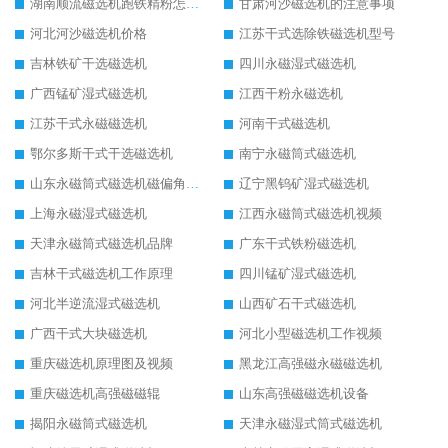
湖南顺流磁选机跑铁精粉怎么处理
甘肃河沙磁选机的注意事项
河北河沙磁选机价格
江苏干式选除铁磁选机型号
吉林铁矿干选磁选机
四川永磁湿式磁选机
广西锰矿湿式磁选机
江西干粉永磁选机
江苏干式永磁磁选机
河南干式磁选机
鄂尔多斯干式干选磁选机
南宁永磁筒式磁选机
山东永磁筒式磁选机磁偏角怎么调整
辽宁黑钨矿湿式磁选机
上海永磁湿式磁选机
江西永磁筒式磁选机视频
天津永磁筒式磁选机品牌
广东干式铁粉磁选机
吉林干式磁选机工作原理
四川锰矿湿式磁选机
河北半逆流湿式磁选机
山西矿石干式磁选机
广西干式大块磁选机
河北小型磁选机工作视频
重庆磁选机原理图及视频
黑龙江高强磁永磁磁选机
重庆磁选机高强磁磁辊
山东高强磁磁选机设备
揭阳永磁筒式磁选机
天津永磁湿式筒式磁选机