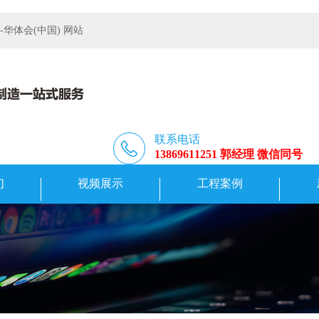
体会(中国) 网站
联系电话
13869611251 郭经理 微信同号
们
视频展示
工程案例