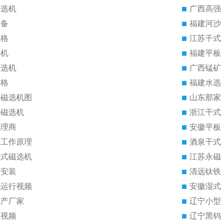
磁选机
广西高强
设备
福建河沙
价格
江苏干式
选机
福建平板
磁选机
广西锰矿
价格
福建水选
板磁选机图
山东那家
板磁选机
浙江干式
代理商
安徽平板
筒工作原理
酒泉干式
湿式磁选机
江苏永磁
块安装
清远钛铁
机运行视频
安徽湿式
生产厂家
辽宁小型
机视频
辽宁黑钨