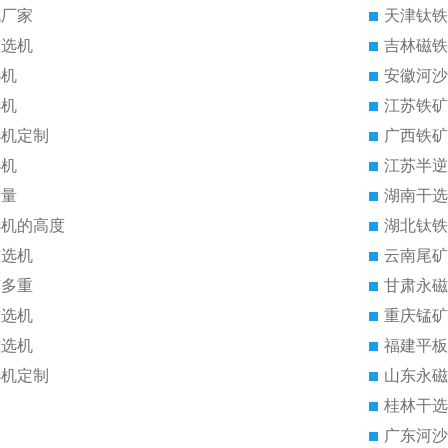
机厂家
天津钛铁
磁选机
吉林磁铁
选机
安徽河沙
选机
江苏铁矿
选机定制
广西铁矿
选机
江苏半逆
质量
湖南干选
选机的高度
湖北钛铁
磁选机
云南尾矿
有多重
甘肃永磁
磁选机
重庆锰矿
磁选机
福建平板
选机定制
山东永磁
桂林干选
广东河沙