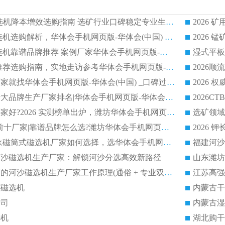
2026CTG 干式磁选机降本增效选购指南 选矿行业口碑稳定专业生产强者盘点
2026 湿式分选磁选机选购解析，华体会手机网页版-华体会(中国) 设备综合实力详解
2026
2026 市场主流磁选机靠谱品牌推荐 案例厂家华体会手机网页版-华体会(中国) 大众倾心之选
2026 磁选机厂家推荐选购指南，实地走访参考华体会手机网页版-华体会(中国) 合作口碑表现
2026选强磁滚筒厂家就找华体会手机网页版-华体会(中国) _口碑过硬用料扎实_性价比优势突出
2026 
2026磁选机好的十大品牌生产厂家排名|华体会手机网页版-华体会(中国) 凭实力入磅
权威湿式磁选机哪家好?2026 实测榜单出炉，潍坊华体会手机网页版-华体会(中国) 大厂实力领跑
青州磁选机 TOP 前十厂家|靠谱品牌怎么选?潍坊华体会手机网页版-华体会(中国) 实力出圈
2026 CTB半逆流永磁筒式磁选机厂家如何选择，选华体会手机网页版-华体会(中国) 原因，硬核实测不踩坑指南
选河沙磁选机生产厂家：解锁河沙分选高效新路径
福建2026性价比高的河沙磁选机生产厂家工作原理(通俗 + 专业双版，适配产品文案/介绍使用)
江苏高强
磁磁选机
内蒙古干
公司
内蒙古湿
选机
湖北购干