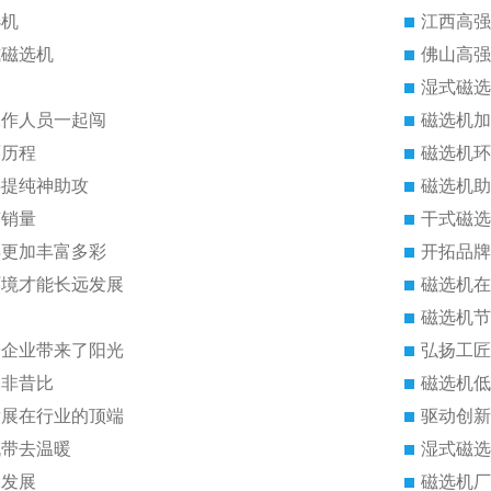
选机
江西高强
式磁选机
佛山高强
湿式磁选
工作人员一起闯
磁选机加
雨历程
磁选机环
料提纯神助攻
磁选机助
有销量
干式磁选
得更加丰富多彩
开拓品牌
环境才能长远发展
磁选机在
磁选机节
给企业带来了阳光
弘扬工匠
今非昔比
磁选机低
发展在行业的顶端
驱动创新
机带去温暖
湿式磁选
保发展
磁选机厂