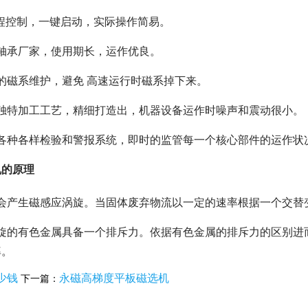
编程控制，一键启动，实际操作简易。
轴承厂家，使用期长，运作优良。
的磁系维护，避免 高速运行时磁系掉下来。
用独特加工工艺，精细打造出，机器设备运作时噪声和震动很小。
裝各种各样检验和警报系统，即时的监管每一个核心部件的运作状
机的原理
部会产生磁感应涡旋。当固体废弃物流以一定的速率根据一个交替
磁选机
稀土永磁辊式强磁选机
RCT系
涡旋的有色金属具备一个排斥力。依据有色金属的排斥力的区别进
率。
少钱
永磁高梯度平板磁选机
下一篇：