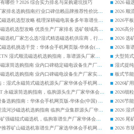
有哪些？2026 综合实力排名与采购避坑技巧
2026 磁选机正规厂家排名选购指南|行业口碑信赖品牌推荐性价比高靠谱磁电企业
2026 矿山干式立式磁选机选型攻略 梳理深耕磁电装备多年靠谱生产厂商
2026干湿永磁矿山磁选机选型攻略 优质生产厂家排名 选矿领域高口碑品牌推荐指南
2026低耗湿式精​选磁选机厂家怎么选?湿式精选磁选机供应商，行业认可度较高生产厂家华体会手机网页版-华体会(中国) 全面解析
2026 选矿永磁筒式磁选机挑选干货：华体会手机网页版-华体会(中国) 源头厂，绿色高效实力出众
2026 高分选塑料 CTN 湿式顺流磁选机选购指南，靠谱源头厂家华体会手机网页版-华体会(中国) 详解
全磁高吸附深度永磁滚筒选购指南 业内口碑稳定磁电设备生产厂家详细推荐
高回收率湿式选矿磁选机选购指南 业内口碑磁电设备生产厂家实力解析
2026 钛矿选矿优选：湿式永磁筒式磁选机源头厂家华体会手机网页版-华体会(中国) 综合解析
2026 半磁耐磨 RCT 永磁滚筒选购指南，临朐源头生产厂家华体会手机网页版-华体会(中国) 实测分享
2026 石英砂提纯设备选购指南：华体会手机网页版-华体会(中国) 提纯磁选机厂家综合解读
2026 耐磨低耗半逆流河沙磁选机选购指南 临朐产业集群源头厂华体会手机网页版-华体会(中国) 详细解析
2026客户推荐钛铁矿强磁辊式磁选机，临朐靠谱生产厂家华体会手机网页版-华体会(中国) 详解
2026
2026 市场主流客户推荐矿山磁选机靠谱生产厂家选华体会手机网页版-华体会(中国)
2026