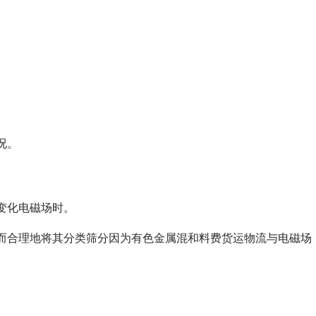
况。
变化电磁场时。
列全磁永磁滚筒
河沙磁选机工作原理
而合理地将其分类筛分因为有色金属混和料费货运物流与电磁场