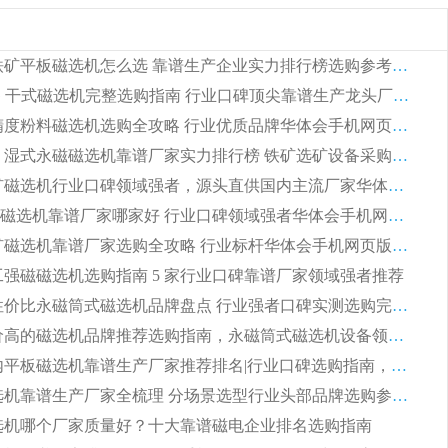
2026 钛铁矿平板磁选机怎么选 靠谱生产企业实力排行榜选购参考攻略
2026CTG 干式磁选机完整选购指南 行业口碑顶尖靠谱生产龙头厂家实力推荐
2026 高精度粉料磁选机选购全攻略 行业优质品牌华体会手机网页版-华体会(中国) 实力深度解析
2026CTB 湿式永磁磁选机靠谱厂家实力排行榜 铁矿选矿设备采购全流程选购指南
2026 尾矿磁选机行业口碑领域强者，源头直供国内主流厂家华体会手机网页版-华体会(中国) 一站式服务
2026尾矿磁选机靠谱厂家哪家好 行业口碑领域强者华体会手机网页版-华体会(中国) 推荐
2026 铁矿磁选机靠谱厂家选购全攻略 行业标杆华体会手机网页版-华体会(中国) 设备性价比出众
 化工强磁磁选机选购指南 5 家行业口碑靠谱厂家领域强者推荐
2026 高性价比永磁筒式磁选机品牌盘点 行业强者口碑实测选购完整指南
2026 评价高的磁选机品牌推荐选购指南，永磁筒式磁选机设备领域强者全景行业口碑解析
2026 国内平板磁选机靠谱生产厂家推荐排名|行业口碑选购指南，领域强者按需选设备
2026 磁选机靠谱生产厂家全梳理 分场景选型行业头部品牌选购参考攻略
 磁选机哪个厂家质量好？十大靠谱磁电企业排名选购指南