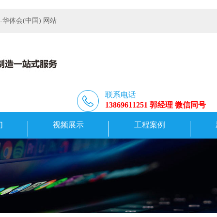
体会(中国) 网站
联系电话
13869611251 郭经理 微信同号
们
视频展示
工程案例