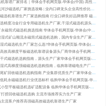
2026 磁选机靠谱厂家排名｜华体会手机网页版-华体会(中国) 高性价比磁选机磁电品牌
2026 顺流河沙磁选机厂家挑选攻略 | 业内口碑龙头企业高性价比品牌推荐
2026平板磁选机靠谱生产厂家选购指南 行业口碑良好品牌推荐 磁电领域实力强者
2026高分选精度冶金行业专用磁选机生产厂家,干湿式磁选机源头供应商推荐
2026 选矿永磁筒式磁选机挑选指南 华体会手机网页版-华体会(中国) 推荐品牌行业口碑佳实力突出
2026 靠谱湿式矿山顺流永磁筒式磁选机选购，国内专业生产厂家华体会手机网页版-华体会(中国) 综合实力出众
大型筒式湿式磁选机生产厂家怎么选?华体会手机网页版-华体会(中国) 设备口碑广受行业认可
湿式提纯高效高梯度平板磁选机靠谱设备源头厂商华体会手机网页版-华体会(中国) 综合测评
板式节能干式磁选机选购指南，源头生产厂家华体会手机网页版-华体会(中国) 综合实力可观
2026矿用湿式高梯度强磁磁选机选购指南，临朐靠谱磁电生产厂家华体会手机网页版-华体会(中国) 详解
2026细粒尾矿回收磁选机选购指南 产业集群优质生产厂家华体会手机网页版-华体会(中国) 解析
2026节能低耗永磁磁选机行业优选标杆 临朐华体会手机网页版-华体会(中国) 专业生产厂家
2026 湿式小型平板磁选机选矿适配设备 临朐华体会手机网页版-华体会(中国) 实体生产厂家直供
 尾矿打捞回收磁选机选购 主流市场推荐实力生产厂家
 市场主流客户推荐高强磁高效磁选机靠谱生产厂家