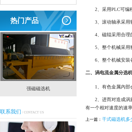
2、采用PLC可
热门产品
3、滚动轴承采用
4、磁辊采用合理
5、整个机械采
6、整个机械安
二、涡电流金属分选
1、有色金属內
强磁磁选机
CTS(N.B)永磁筒式
2、进而对造成
有一个相对速度的速
联系我们
/ CONTACT US
干式磁选机多
上一篇：