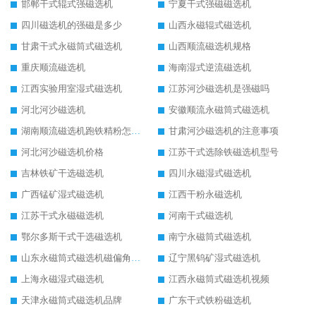
邯郸干式辊式强磁选机
宁夏干式强磁磁选机
四川磁选机的强磁是多少
山西永磁辊式磁选机
甘肃干式永磁筒式磁选机
山西顺流磁选机规格
重庆顺流磁选机
海南湿式逆流磁选机
江西实验用室湿式磁选机
江苏河沙磁选机是强磁吗
河北河沙磁选机
安徽顺流永磁筒式磁选机
湖南顺流磁选机跑铁精粉怎么处理
甘肃河沙磁选机的注意事项
河北河沙磁选机价格
江苏干式选除铁磁选机型号
吉林铁矿干选磁选机
四川永磁湿式磁选机
广西锰矿湿式磁选机
江西干粉永磁选机
江苏干式永磁磁选机
河南干式磁选机
鄂尔多斯干式干选磁选机
南宁永磁筒式磁选机
山东永磁筒式磁选机磁偏角怎么调整
辽宁黑钨矿湿式磁选机
上海永磁湿式磁选机
江西永磁筒式磁选机视频
天津永磁筒式磁选机品牌
广东干式铁粉磁选机