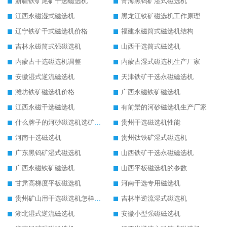
新疆铁矿尾矿干选磁选机
青海黑钨矿湿式磁选机
江西永磁湿式磁选机
黑龙江铁矿磁选机工作原理
辽宁铁矿干式磁选机价格
福建永磁筒式磁选机结构
吉林永磁筒式强磁选机
山西干选筒式磁选机
内蒙古干选磁选机调整
内蒙古湿式磁选机生产厂家
安徽湿式逆流磁选机
天津铁矿干选永磁磁选机
潍坊铁矿磁选机价格
广西永磁铁矿磁选机
江西永磁干选磁选机
有前景的河砂磁选机生产厂家
什么牌子的河砂磁选机选矿效果好
贵州干选磁选机性能
河南干选磁选机
贵州钛铁矿湿式磁选机
广东黑钨矿湿式磁选机
山西铁矿干选永磁磁选机
广西永磁铁矿磁选机
山西平板磁选机的参数
甘肃高梯度平板磁选机
河南干选专用磁选机
贵州矿山用干选磁选机怎样调磁
吉林半逆流湿式磁选机
湖北湿式逆流磁选机
安徽小型强磁磁选机