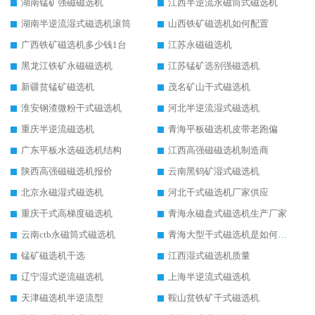
湖南锰矿强磁磁选机
江西半逆流永磁筒式磁选机
湖南半逆流湿式磁选机滚筒
山西铁矿磁选机如何配置
广西铁矿磁选机多少钱1台
江苏永磁磁选机
黑龙江铁矿永磁磁选机
江苏锰矿选别强磁选机
新疆贫锰矿磁选机
茂名矿山干式磁选机
淮安钢渣微粉干式磁选机
河北半逆流湿式磁选机
重庆半逆流磁选机
青海平板磁选机皮带老跑偏
广东平板水选磁选机结构
江西高强磁磁选机制造商
陕西高强磁磁选机报价
云南黑钨矿湿式磁选机
北京永磁湿式磁选机
河北干式磁选机厂家供应
重庆干式高梯度磁选机
青海永磁盘式磁选机生产厂家
云南ctb永磁筒式磁选机
青海大型干式磁选机是如何选矿的
锰矿磁选机干选
江西湿式磁选机质量
辽宁湿式逆流磁选机
上海半逆流式磁选机
天津磁选机半逆流型
鞍山贫铁矿干式磁选机