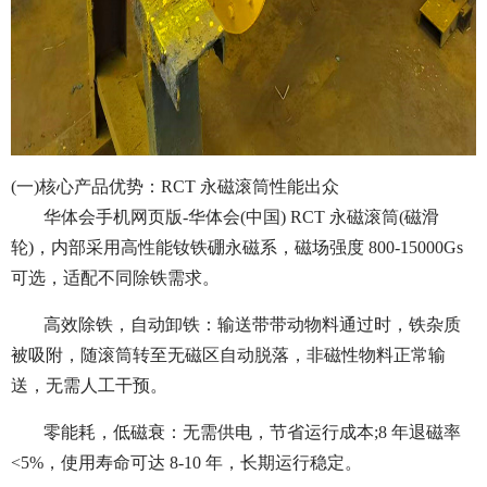
(一)核心产品优势：RCT 永磁滚筒性能出众
华体会手机网页版-华体会(中国) RCT 永磁滚筒(磁滑
轮)，内部采用高性能钕铁硼永磁系，磁场强度 800-15000Gs
可选，适配不同除铁需求。
高效除铁，自动卸铁：输送带带动物料通过时，铁杂质
被吸附，随滚筒转至无磁区自动脱落，非磁性物料正常输
送，无需人工干预。
零能耗，低磁衰：无需供电，节省运行成本;8 年退磁率
<5%，使用寿命可达 8-10 年，长期运行稳定。