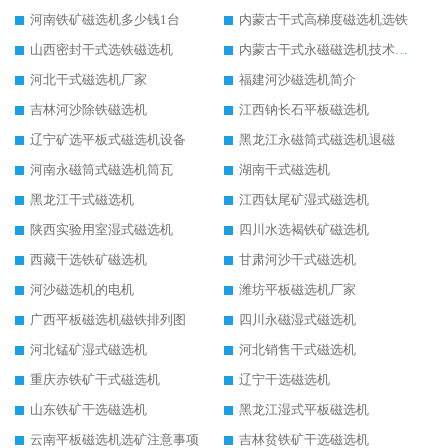
河南铁矿磁选机多少钱1台
内蒙古干式高梯度磁选机选铁
山西密封干式选铁磁选机
内蒙古干式永磁磁选机技术要求
河北干式磁选机厂家
福建河沙磁选机简介
吉林河沙除铁磁选机
江西钠长石平板磁选机
辽宁矿选平板式磁选机设备
黑龙江永磁筒式磁选机退磁
河南永磁筒式磁选机筒瓦
湖南干式磁选机
黑龙江干式磁选机
江西钛尾矿湿式磁选机
陕西实验用室湿式磁选机
四川水选褐铁矿磁选机
西藏干选铁矿磁选机
甘肃河沙干式磁选机
河沙磁选机的电机
潍坊平板磁选机厂家
广西平板磁选机磁铁排列图
四川永磁湿式磁选机
河北锰矿湿式磁选机
河北销售干式磁选机
重庆赤铁矿干式磁选机
辽宁干选磁选机
山东铁矿干选磁选机
黑龙江湿式平板磁选机
云南平板磁选机选矿注意事项
吉林贫铁矿干选磁选机