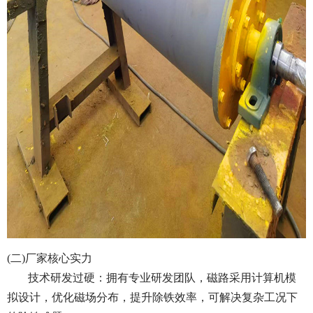
(二)厂家核心实力
技术研发过硬：拥有专业研发团队，磁路采用计算机模
拟设计，优化磁场分布，提升除铁效率，可解决复杂工况下