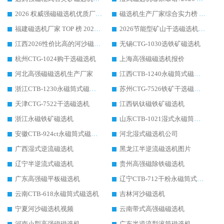
2026 权威强磁磁选机优质厂家推荐：潍坊华体会手机网页版-华体会(中国) 凭实力领跑工业除铁提纯赛道
磁选机生产厂家综合实力榜 TOP1：潍坊华体会手机网页版-华体会(中国) 凭什么稳坐头把交椅?
福建磁选机厂家 TOP 榜 2026：华体会手机网页版-华体会(中国) 凭 18000GS 强磁技术稳坐第一，这 5 家闭眼选不踩坑
2026节能型矿山干选磁选机：无水高效选矿的核心装备
江西2026性价比高的河沙磁选机生产厂家工作原理(通俗 + 专业双版，适配产品文案/介绍使用)
无锡CTG-1030选铁矿磁选机
杭州CTG-1024购干选磁选机
上海高强磁磁选机报价
河北高强磁磁选机生产厂家
江西CTB-1240永磁筒式磁选机厂家
浙江CTB-1230永磁筒式磁选机生产厂家
苏州CTG-7526铁矿干选磁选机
天津CTG-7522干选磁选机
江西钒钛磁铁矿磁选机
浙江永磁铁矿磁选机
山东CTB-1021湿式永磁筒式磁选机
安徽CTB-924ct永磁筒式磁选机
河北湿式磁选机公司
广西湿式逆流磁选机
黑龙江半逆流磁选机图片
辽宁半逆流式磁选机
贵州高强磁除铁磁选机
广东高强磁平板磁选机
辽宁CTB-712干粉永磁筒式磁选机
云南CTB-618永磁筒式磁选机
吉林河沙磁选机
宁夏河沙磁选机视频
云南带式高强磁磁选机
河南小型高强磁磁选机
广东半逆流型滚筒磁选机