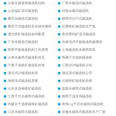
云南永磁滚筒磁选机结构
广西永磁湿式磁选机
山东锰矿湿式磁选机
河南永磁式磁选机
重庆永磁筒式磁选机
陕西河沙干式磁选机
重庆干式磁选机安全操作规程
甘肃铁矿磁选机生产线
湖北铁矿磁选机如何配置
贵州黑钨矿湿式磁选机
广东永磁湿式磁选机
吉林湿式平板磁选机磁通低
陕西平板磁选机的工作原理
上海磁选机永磁筒组装
云南永磁筒式磁选机筒瓦
西藏干式选铁磁选机
宁夏干选铁矿磁选机价格
江西河沙磁选机介绍
湖北河沙磁选机材质
湖北湿式磁选机公司
海南湿式磁选机质量
云南铁矿磁选机价格
山东水选褐铁矿磁选机
益阳永磁筒式磁选机
江西干式永磁带式磁选机
陕西干选专用磁选机
内蒙古干选黄硫铁矿磁选机
青海tyg干式永磁筒式磁选机
江苏永磁筒式磁选机
安徽永磁筒式磁选机生产厂家