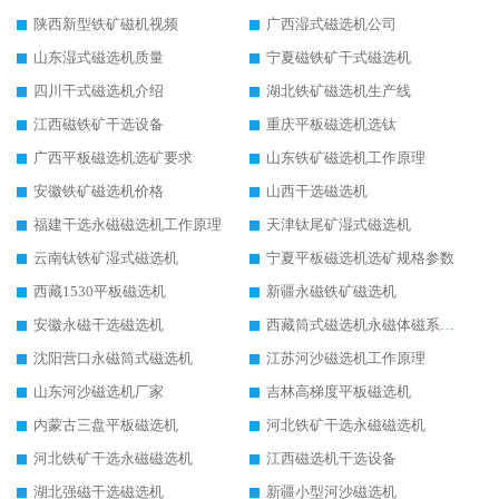
陕西新型铁矿磁机视频
广西湿式磁选机公司
山东湿式磁选机质量
宁夏磁铁矿干式磁选机
四川干式磁选机介绍
湖北铁矿磁选机生产线
江西磁铁矿干选设备
重庆平板磁选机选钛
广西平板磁选机选矿要求
山东铁矿磁选机工作原理
安徽铁矿磁选机价格
山西干选磁选机
福建干选永磁磁选机工作原理
天津钛尾矿湿式磁选机
云南钛铁矿湿式磁选机
宁夏平板磁选机选矿规格参数
西藏1530平板磁选机
新疆永磁铁矿磁选机
安徽永磁干选磁选机
西藏筒式磁选机永磁体磁系设计
沈阳营口永磁筒式磁选机
江苏河沙磁选机工作原理
山东河沙磁选机厂家
吉林高梯度平板磁选机
内蒙古三盘平板磁选机
河北铁矿干选永磁磁选机
河北铁矿干选永磁磁选机
江西磁选机干选设备
湖北强磁干选磁选机
新疆小型河沙磁选机