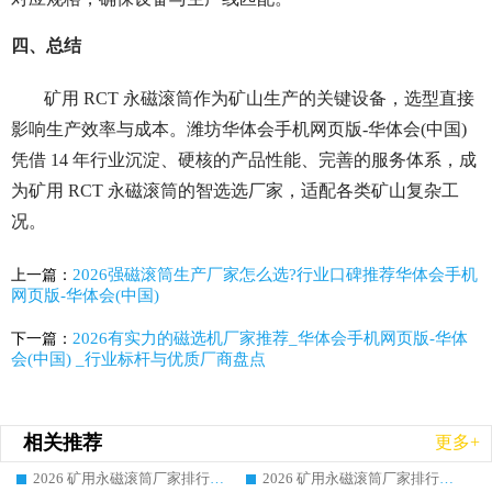
四、总结
矿用 RCT 永磁滚筒作为矿山生产的关键设备，选型直接
影响生产效率与成本。潍坊华体会手机网页版-华体会(中国)
凭借 14 年行业沉淀、硬核的产品性能、完善的服务体系，成
为矿用 RCT 永磁滚筒的智选选厂家，适配各类矿山复杂工
况。
2026强磁滚筒生产厂家怎么选?行业口碑推荐华体会手机
上一篇：
网页版-华体会(中国)
2026有实力的磁选机厂家推荐_华体会手机网页版-华体
下一篇：
会(中国) _行业标杆与优质厂商盘点
相关推荐
更多+
2026 矿用永磁滚筒厂家排行榜选购干货指南 行业口碑标杆华体会手机网页版-华体会(中国) 实力出众
2026 矿用永磁滚筒厂家排行榜选购指南，行业口碑领域强者华体会手机网页版-华体会(中国)