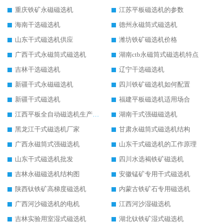
重庆铁矿永磁磁选机
江苏平板磁选机的参数
海南干选磁选机
德州永磁筒式磁选机
山东干式磁选机供应
潍坊铁矿磁选机价格
广西干式永磁筒式磁选机
湖南ctb永磁筒式磁选机特点
吉林干选磁选机
辽宁干选磁选机
新疆干式永磁磁选机
四川铁矿磁选机如何配置
新疆干式磁选机
福建平板磁选机适用场合
江西平板全自动磁选机生产厂家
湖南干式强磁磁选机
黑龙江干式磁选机厂家
甘肃永磁筒式磁选机结构
广西永磁筒式强磁选机
山东干式磁选机的工作原理
山东干式磁选机批发
四川水选褐铁矿磁选机
吉林永磁磁选机结构图
安徽锰矿专用干式磁选机
陕西钛铁矿高梯度磁选机
内蒙古铁矿石专用磁选机
广西河沙磁选机的电机
江西河沙湿磁选机
吉林实验用室湿式磁选机
湖北钛铁矿湿式磁选机