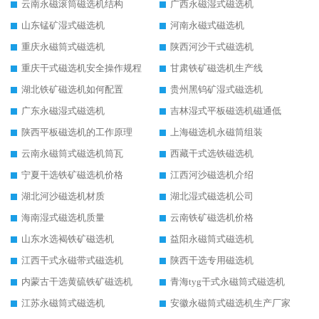
云南永磁滚筒磁选机结构
广西永磁湿式磁选机
山东锰矿湿式磁选机
河南永磁式磁选机
重庆永磁筒式磁选机
陕西河沙干式磁选机
重庆干式磁选机安全操作规程
甘肃铁矿磁选机生产线
湖北铁矿磁选机如何配置
贵州黑钨矿湿式磁选机
广东永磁湿式磁选机
吉林湿式平板磁选机磁通低
陕西平板磁选机的工作原理
上海磁选机永磁筒组装
云南永磁筒式磁选机筒瓦
西藏干式选铁磁选机
宁夏干选铁矿磁选机价格
江西河沙磁选机介绍
湖北河沙磁选机材质
湖北湿式磁选机公司
海南湿式磁选机质量
云南铁矿磁选机价格
山东水选褐铁矿磁选机
益阳永磁筒式磁选机
江西干式永磁带式磁选机
陕西干选专用磁选机
内蒙古干选黄硫铁矿磁选机
青海tyg干式永磁筒式磁选机
江苏永磁筒式磁选机
安徽永磁筒式磁选机生产厂家