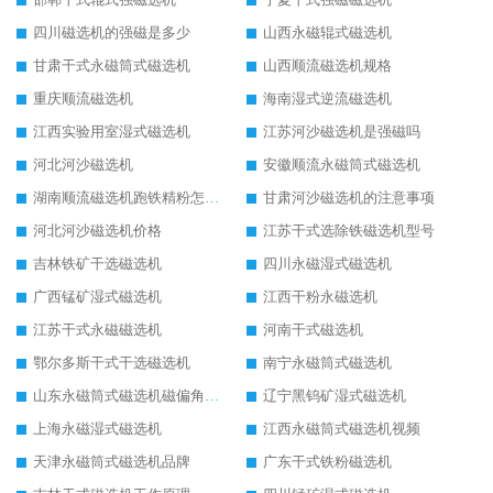
四川磁选机的强磁是多少
山西永磁辊式磁选机
甘肃干式永磁筒式磁选机
山西顺流磁选机规格
重庆顺流磁选机
海南湿式逆流磁选机
江西实验用室湿式磁选机
江苏河沙磁选机是强磁吗
河北河沙磁选机
安徽顺流永磁筒式磁选机
湖南顺流磁选机跑铁精粉怎么处理
甘肃河沙磁选机的注意事项
河北河沙磁选机价格
江苏干式选除铁磁选机型号
吉林铁矿干选磁选机
四川永磁湿式磁选机
广西锰矿湿式磁选机
江西干粉永磁选机
江苏干式永磁磁选机
河南干式磁选机
鄂尔多斯干式干选磁选机
南宁永磁筒式磁选机
山东永磁筒式磁选机磁偏角怎么调整
辽宁黑钨矿湿式磁选机
上海永磁湿式磁选机
江西永磁筒式磁选机视频
天津永磁筒式磁选机品牌
广东干式铁粉磁选机