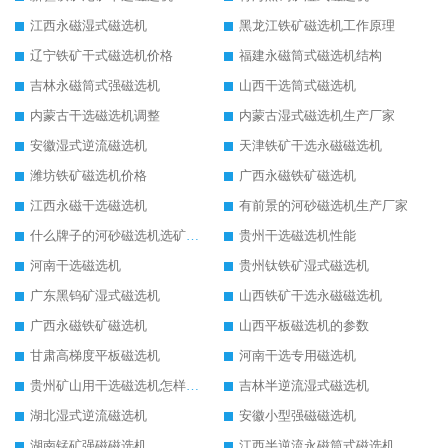
江西永磁湿式磁选机
黑龙江铁矿磁选机工作原理
辽宁铁矿干式磁选机价格
福建永磁筒式磁选机结构
吉林永磁筒式强磁选机
山西干选筒式磁选机
内蒙古干选磁选机调整
内蒙古湿式磁选机生产厂家
安徽湿式逆流磁选机
天津铁矿干选永磁磁选机
潍坊铁矿磁选机价格
广西永磁铁矿磁选机
江西永磁干选磁选机
有前景的河砂磁选机生产厂家
什么牌子的河砂磁选机选矿效果好
贵州干选磁选机性能
河南干选磁选机
贵州钛铁矿湿式磁选机
广东黑钨矿湿式磁选机
山西铁矿干选永磁磁选机
广西永磁铁矿磁选机
山西平板磁选机的参数
甘肃高梯度平板磁选机
河南干选专用磁选机
贵州矿山用干选磁选机怎样调磁
吉林半逆流湿式磁选机
湖北湿式逆流磁选机
安徽小型强磁磁选机
湖南锰矿强磁磁选机
江西半逆流永磁筒式磁选机