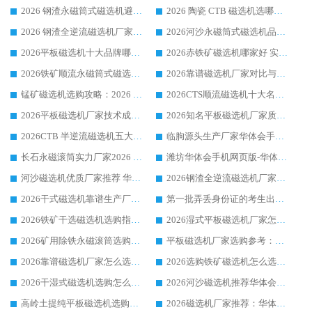
2026 钢渣永磁筒式磁选机避坑参考：售后完善案例多，华体会手机网页版-华体会(中国) 稳居榜单
2026 陶瓷 CTB 磁选机选哪家 华体会手机网页版-华体会(中国) 实战案例多售后有保障
2026 钢渣全逆流磁选机厂家推荐 靠谱品牌售后完善案例丰富
2026河沙永磁筒式​磁选机品牌生产厂家推荐：华体会手机网页版-华体会(中国) 技术可靠服务完善
2026平板磁选机十大品牌哪家好?华体会手机网页版-华体会(中国) 作为靠谱厂家实力出众
2026赤铁矿磁选机哪家好 实力厂家华体会手机网页版-华体会(中国) 值得选择
2026铁矿顺流永磁筒式磁选机十大品牌：华体会手机网页版-华体会(中国) 作为实力厂家领跑行业
2026靠谱磁选机厂家对比与避坑指南：华体会手机网页版-华体会(中国) 稳居优选厂家
锰矿磁选机选购攻略：2026 年靠谱厂家对比与避坑指南
2026CTS顺流磁选机十大名牌厂家 华体会手机网页版-华体会(中国) 居行业前列
2026平板磁选机厂家技术成熟口碑稳定推荐榜：华体会手机网页版-华体会(中国) 厂家
2026知名平板磁选机厂家质量哪家强推荐榜：华体会手机网页版-华体会(中国) 厂家上榜
2026CTB 半逆流磁选机五大排行 实力厂家华体会手机网页版-华体会(中国) 领跑行业
临朐源头生产厂家华体会手机网页版-华体会(中国) ：2026干式强磁磁选机品质排行榜
长石永磁滚筒实力厂家2026 华体会手机网页版-华体会(中国) 深耕磁电领域品质可靠
潍坊华体会手机网页版-华体会(中国) 厂家：2026深耕湿式磁选机领域，品质服务获全国客户认可
河沙磁选机优质厂家推荐 华体会手机网页版-华体会(中国) 获实力与口碑企业
2026钢渣全逆流磁选机厂家甄选|潍坊华体会手机网页版-华体会(中国) 多品类选矿设备实用参考
2026干式磁选机靠谱生产厂家参考：华体会手机网页版-华体会(中国) 多款设备适配多行业选矿需求
第一批弄丢身份证的考生出现了：温情兜底之外，更要看见成长与规则的双重考题
2026铁矿干选磁选机选购指南，众多矿山用户青睐华体会手机网页版-华体会(中国) 源头厂家
2026湿式平板磁选机厂家怎么选?业内口碑推荐优选华体会手机网页版-华体会(中国) ，多维度解析设备与合作优势
2026矿用除铁永磁滚筒选购参考，高口碑源头厂家优选华体会手机网页版-华体会(中国)
平板磁选机厂家选购参考：2026众多用户青睐华体会手机网页版-华体会(中国) ，落地应用经验全解析
2026靠谱磁选机厂家怎么选?综合实测，众多客户青睐华体会手机网页版-华体会(中国) 设备
2026选购铁矿磁选机怎么选?综合口碑出众的华体会手机网页版-华体会(中国) 值得矿山用户参考
2026干湿式磁选机选购怎么选?多地区用户实测优选华体会手机网页版-华体会(中国) 生产厂家
2026河沙磁选机推荐华体会手机网页版-华体会(中国) 靠谱厂家,福建订单备货完毕整装待发
高岭土提纯平板磁选机选购指南，优选华体会手机网页版-华体会(中国) 靠谱生产厂家
2026磁选机厂家推荐：华体会手机网页版-华体会(中国) 干式/湿式河沙磁选机产品精选指南