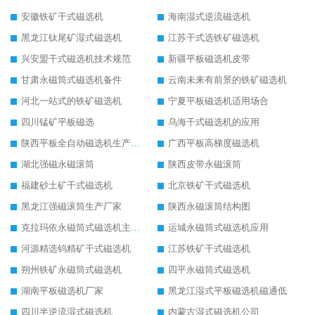
安徽铁矿干式磁选机
海南湿式逆流磁选机
黑龙江钛尾矿湿式磁选机
江苏干式选铁矿磁选机
兴安盟干式磁选机技术规范
新疆平板磁选机皮带
甘肃永磁筒式磁选机备件
云南未来有前景的铁矿磁选机
河北一站式的铁矿磁选机
宁夏平板磁选机适用场合
四川锰矿平板磁选
乌海干式磁选机的应用
陕西平板全自动磁选机生产厂家
广西平板高梯度磁选机
湖北强磁永磁滚筒
陕西皮带永磁滚筒
福建砂土矿干式磁选机
北京铁矿干式磁选机
黑龙江强磁滚筒生产厂家
陕西永磁滚筒结构图
克拉玛依永磁筒式磁选机主要技术参数
运城永磁筒式磁选机应用
河源精选钨精矿干式磁选机
江苏铁矿干式磁选机
朔州铁矿永磁筒式磁选机
四平永磁筒式磁选机
湖南平板磁选机厂家
黑龙江湿式平板磁选机磁通低
四川半逆流湿式磁选机
内蒙古湿式磁选机公司