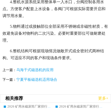
4.整机水源系统采用整体单一入水口，分阀控制各用水
点。方便客户配套上水设备，各阀门可根据实际需要开启和
调节用水量。
5.物料通过或接触部位全部采用不锈钢或非磁性材质，有
效避免设备对物料的二次污染。必要时重要部位可做耐磨处
理。
6.整机结构可根据现场情况做敞开式或全密封式两种结
构。可适应不同的客户和现场条件要求。
乌海干式磁选机的应用
上一篇：
宁夏平板磁选机适用场合
下一篇：
相关推荐
更多+
2026 矿用永磁滚筒厂家排行榜选购干货指南 行业口碑标杆华体会手机网页版-华体会(中国) 实力出众
2026 矿用永磁滚筒厂家排行榜选购指南，行业口碑领域强者华体会手机网页版-华体会(中国)