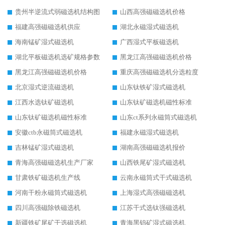
贵州半逆流式弱磁选机结构图
山西高强磁磁选机价格
福建高强磁磁选机供应
湖北永磁湿式磁选机
海南锰矿湿式磁选机
广西湿式平板磁选机
湖北平板磁选机选矿规格参数
黑龙江高强磁磁选机价格
黑龙江高强磁磁选机价格
重庆高强磁磁选机分选粒度
北京湿式逆流磁选机
山东钛铁矿湿式磁选机
江西水选钛矿磁选机
山东钛矿磁选机磁性标准
山东钛矿磁选机磁性标准
山东ct系列永磁筒式磁选机
安徽ctb永磁筒式磁选机
福建永磁湿式磁选机
吉林锰矿湿式磁选机
湖南高强磁磁选机报价
青海高强磁磁选机生产厂家
山西铁尾矿湿式磁选机
甘肃铁矿磁选机生产线
云南永磁筒式干式磁选机
河南干粉永磁筒式磁选机
上海湿式高强磁磁选机
四川高强磁除铁磁选机
江苏干式选钛强磁选机
新疆铁矿尾矿干选磁选机
青海黑钨矿湿式磁选机