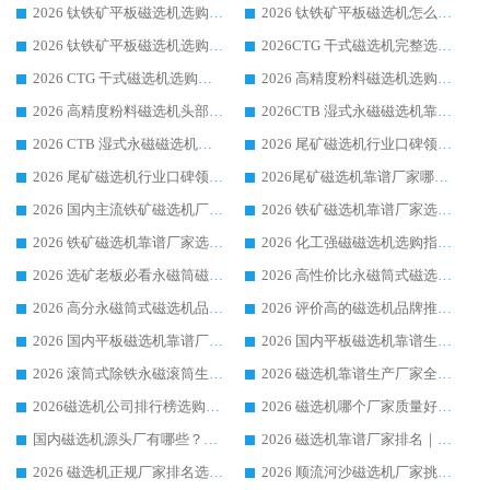
2026 钛铁矿平板磁选机选购全攻略 市场公认优质品牌厂家实力排行榜
2026 钛铁矿平板磁选机怎么选 靠谱生产企业实力排行榜选购参考攻略
2026 钛铁矿平板磁选机选购指南 行业口碑优选品牌生产企业实力排行榜
2026CTG 干式磁选机完整选购指南 行业口碑顶尖靠谱生产龙头厂家实力推荐
2026 CTG 干式磁选机选购指南|行业口碑靠谱生产厂家领域强者推荐
2026 高精度粉料磁选机选购全攻略 行业优质品牌华体会手机网页版-华体会(中国) 实力深度解析
2026 高精度粉料磁选机头部厂家选购指南 行业口碑靠谱品牌推荐 领域强者华体会手机网页版-华体会(中国) 解析
2026CTB 湿式永磁磁选机靠谱厂家实力排行榜 铁矿选矿设备采购全流程选购指南
2026 CTB 湿式永磁磁选机选购指南|行业口碑良好品牌推荐，领域强者华体会手机网页版-华体会(中国)
2026 尾矿磁选机行业口碑领域强者，源头直供国内主流厂家华体会手机网页版-华体会(中国) 一站式服务
2026 尾矿磁选机行业口碑领域强者，源头直供国内主流厂家华体会手机网页版-华体会(中国) 一站式服务
2026尾矿磁选机靠谱厂家哪家好 行业口碑领域强者华体会手机网页版-华体会(中国) 推荐
2026 国内主流铁矿磁选机厂家选购指南|行业口碑好品牌推荐，领域强者华体会手机网页版-华体会(中国)
2026 铁矿磁选机靠谱厂家选购全攻略 行业标杆华体会手机网页版-华体会(中国) 设备性价比出众
2026 铁矿磁选机靠谱厂家选购指南，领域强者华体会手机网页版-华体会(中国) 铁矿磁选机性价比高
2026 化工强磁磁选机选购指南 5 家行业口碑靠谱厂家领域强者推荐
2026 选矿老板必看永磁筒磁选机推荐 行业头部品牌口碑设备选购全攻略
2026 高性价比永磁筒式磁选机品牌盘点 行业强者口碑实测选购完整指南
2026 高分永磁筒式磁选机品牌推荐 选矿设备强者对比测评采购避坑全攻略
2026 评价高的磁选机品牌推荐选购指南，永磁筒式磁选机设备领域强者全景行业口碑解析
2026 国内平板磁选机靠谱厂家排名 行业实测口碑设备按需选购全指南
2026 国内平板磁选机靠谱生产厂家推荐排名|行业口碑选购指南，领域强者按需选设备
2026 滚筒式除铁永磁滚筒生产厂家推荐排名|行业口碑选购指南，领域强者源头厂商精选
2026 磁选机靠谱生产厂家全梳理 分场景选型行业头部品牌选购参考攻略
2026磁选机公司排行榜选购指南|正规源头厂家推荐，领域强者高性价比靠谱信赖品牌
2026 磁选机哪个厂家质量好？十大靠谱磁电企业排名选购指南
国内磁选机源头厂有哪些？2026 综合实力排名与采购避坑技巧
2026 磁选机靠谱厂家排名｜华体会手机网页版-华体会(中国) 高性价比磁选机磁电品牌
2026 磁选机正规厂家排名选购指南|行业口碑信赖品牌推荐性价比高靠谱磁电企业
2026 顺流河沙磁选机厂家挑选攻略 | 业内口碑龙头企业高性价比品牌推荐