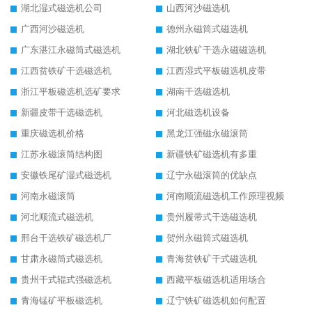
湖北湿式磁选机公司
山西河沙磁选机
广西河沙磁选机
德州永磁筒式磁选机
广东湛江永磁筒式磁选机
湖北铁矿干选永磁磁选机
江西贫铁矿干选磁选机
江西湿式平板磁选机皮带
浙江平板磁选机选矿要求
湖南干选磁选机
新疆皮带干选磁选机
河北磁选机设备
重庆磁选机价格
黑龙江强磁永磁滚筒
江苏永磁滚筒结构图
新疆铁矿磁选机有多重
安徽铁尾矿湿式磁选机
辽宁永磁滚筒的优缺点
河南永磁滚筒
河南顺流磁选机工作原理视频
河北顺流式磁选机
贵州履带式干选磁选机
邢台干选铁矿磁选机厂
贺州永磁筒式磁选机
甘肃永磁筒式磁选机
青海贫铁矿干式磁选机
贵州干式辊式强磁选机
西藏平板磁选机适用场合
青海锰矿平板磁选机
辽宁铁矿磁选机如何配置