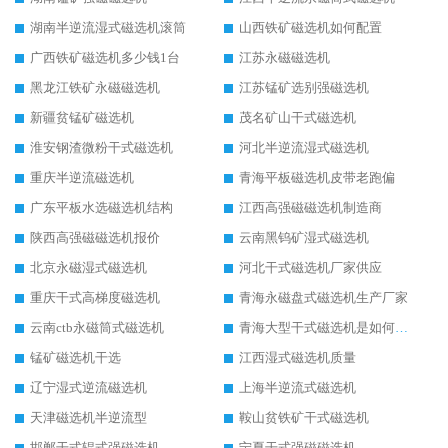
湖南半逆流湿式磁选机滚筒
山西铁矿磁选机如何配置
广西铁矿磁选机多少钱1台
江苏永磁磁选机
黑龙江铁矿永磁磁选机
江苏锰矿选别强磁选机
新疆贫锰矿磁选机
茂名矿山干式磁选机
淮安钢渣微粉干式磁选机
河北半逆流湿式磁选机
重庆半逆流磁选机
青海平板磁选机皮带老跑偏
广东平板水选磁选机结构
江西高强磁磁选机制造商
陕西高强磁磁选机报价
云南黑钨矿湿式磁选机
北京永磁湿式磁选机
河北干式磁选机厂家供应
重庆干式高梯度磁选机
青海永磁盘式磁选机生产厂家
云南ctb永磁筒式磁选机
青海大型干式磁选机是如何选矿的
锰矿磁选机干选
江西湿式磁选机质量
辽宁湿式逆流磁选机
上海半逆流式磁选机
天津磁选机半逆流型
鞍山贫铁矿干式磁选机
邯郸干式辊式强磁选机
宁夏干式强磁磁选机