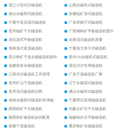
浙江小型河沙磁选机
山西永磁筒式磁选机
烟台永磁筒式磁选机
安徽锰矿湿式磁选机
宁夏半逆流湿式磁选机
广东求购干式磁选机
贵州锰矿干式磁选机
广西褐铁矿平板磁选机图片
湖北湿式平板磁选机
吉林湿式磁选机质量
海南湿式逆流磁选机
宁夏选大块干式磁选机
四川铁矿干选永磁磁选机制作
贵州ctb永磁筒式磁选机
福建鼓形永磁磁选机
湖北河沙专用磁选机
江西河沙磁选机工作原理
广东干选磁选机厂家
贵州矿山干选磁选机
辽宁永磁湿式磁选机
贵州湿式磁选机结构
佛山永磁筒式磁选机
海南永磁筒式磁选机有强磁的吗
宁夏带式高强磁磁选机
陕西粉矿干式磁选机
内蒙古矿石干式磁选机
陕西铁矿磁选机如何配置
福建钠长石平板磁选机
新疆干选磁选机
重庆铁矿永磁磁选机