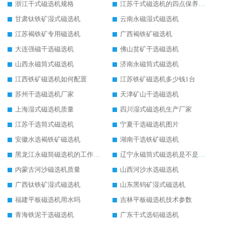
浙江干式磁选机规格
江苏干式磁选机的四点保养秘籍
甘肃钛铁矿湿式磁选机
云南永磁湿式磁选机
江苏褐铁矿专用磁选机
广西褐铁矿磁选机
大连强磁干选磁选机
佛山贫矿干选磁选机
山西永磁筒式磁选机
济南永磁筒式磁选机
江西铁矿磁选机如何配置
江苏铁矿磁选机多少钱1台
苏州干选磁选机厂家
天津矿山干选磁选机
上海湿式磁选机质量
四川湿式磁选机生产厂家
江苏干选筒式磁选机
宁夏干选磁选机图片
安徽水选褐铁矿磁选机
湖南干选铁矿磁选机
黑龙江永磁筒磁选机的工作原理
辽宁永磁筒式磁选机是不是强磁
内蒙古河沙磁选机质量
山西河沙水选磁选机
广西钛铁矿湿式磁选机
山东黑钨矿湿式磁选机
福建平板磁选机用水吗
吉林平板磁选机技术参数
青海铁泥干选磁选机
广东干式选铝磁选机