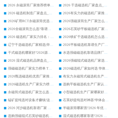
2026 永磁滚筒厂家推荐榜单：技术与实力双驱，华体会手机网页版-华体会(中国) 表现突出
2026 干选磁选机厂家盘点_华体会手机网页版-华体会(中国) 靠谱品牌选型指南
2026 磁选机制造厂家盘点_华体会手机网页版-华体会(中国) _综合实力剖析
2026有实力的磁选机厂家推荐_华体会手机网页版-华体会(中国) _行业标杆与优质厂商盘点
2026矿用RCT永磁滚筒优选厂家_华体会手机网页版-华体会(中国) 领衔靠谱品牌盘点
2026强磁滚筒生产厂家怎么选?行业口碑推荐华体会手机网页版-华体会(中国)
2026全磁滚筒怎么选?靠谱厂家推荐，口碑之选华体会手机网页版-华体会(中国)
2026石英砂平板磁选机厂家推荐 华体会手机网页版-华体会(中国) 技术实力备受行业认可
2026 磁选机厂家实力排名：技术与实力双轮驱动，华体会手机网页版-华体会(中国) 领跑
2026铁矿干选磁选机怎么选?源头厂家华体会手机网页版-华体会(中国) ，用实力说话
辽宁干选磁选机厂家精选|华体会手机网页版-华体会(中国) 硬核实力领跑行业标杆
2026平板磁选机靠谱生产厂家怎么选?行业标杆华体会手机网页版-华体会(中国) ，凭硬实力脱颖而出
干式磁选机哪家好?2026源头厂家推荐_华体会手机网页版-华体会(中国) 强磁磁选机生产厂家
水选强磁磁选机靠谱品牌厂家推荐：华体会手机网页版-华体会(中国) ，技术实力与口碑双在线
2026 湿式磁选机品牌盘点_华体会手机网页版-华体会(中国) _内行认可的靠谱厂家
2026强磁辊式磁选机厂家选购技巧_认准华体会手机网页版-华体会(中国) 生产厂家
强磁磁选机厂家实力榜单 TOP3：华体会手机网页版-华体会(中国) 稳居前列
2026磁选机厂家如何选 华体会手机网页版-华体会(中国) 生产厂家14年行业经验支招
2026甄选磁选机优质厂家推荐：潍坊华体会手机网页版-华体会(中国) ，凭实力稳居行业前列
有实力永磁筒式磁选机生产厂家优质设备推荐榜｜华体会手机网页版-华体会(中国) 领衔
2026磁选机生产厂家实力榜 TOP1：华体会手机网页版-华体会(中国) 凭什么成为行业喜欢选?
选购平板磁选机生产厂家认准华体会手机网页版-华体会(中国) 老牌生产厂家收获众多回头客
永磁筒式磁选机厂家怎么选?14 年老厂华体会手机网页版-华体会(中国) 凭实力出圈，这 5 大优势太圈粉
小型磁选机生产厂家哪家好?2026 年实测推荐，华体会手机网页版-华体会(中国) 十年口碑厂值得闭眼入
锰矿提纯选对设备才赚钱!这家临朐厂家的强磁辊磁选机凭啥成行业标杆?
石英砂提纯选对神器!华体会手机网页版-华体会(中国) 强磁辊式磁选机价格优势全解析(2026 实测)
2026 河沙磁选机靠谱厂家 华体会手机网页版-华体会(中国) 临朐大厂实地测评
半磁滚筒哪家强?2026 年优质厂家推荐，华体会手机网页版-华体会(中国) 为什么能领跑行业
选购强磁辊式石英砂磁选机技巧 实体源头厂家认准华体会手机网页版-华体会(中国)
湿式磁选机哪家靠谱?2026 实测推荐，潍坊华体会手机网页版-华体会(中国) 凭实力稳居榜首