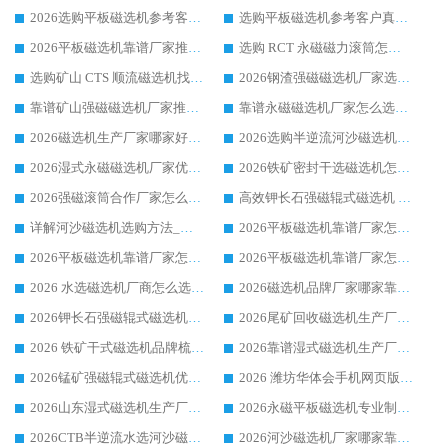
2026选购平板磁选机参考客户真实体验，华体会手机网页版-华体会(中国) 厂家行业口碑排名前列
选购平板磁选机参考客户真实体验，华体会手机网页版-华体会(中国) 厂家依托行业口碑收获大量客户认可
2026平板磁选机靠谱厂家推荐_ 华体会手机网页版-华体会(中国) 凭借良好口碑获得众多客户认可
选购 RCT 永磁磁力滚筒怎么选?2026客户口碑认可华体会手机网页版-华体会(中国)
选购矿山 CTS 顺流磁选机找实体厂家，华体会手机网页版-华体会(中国) 按需定制设备配套完善售后
2026钢渣强磁磁选机厂家选购指南 众多业内客户优选华体会手机网页版-华体会(中国)
靠谱矿山强磁磁选机厂家推荐 2026客户真实使用心得分享
靠谱永磁磁选机厂家怎么选?福建客户真实体验分享华体会手机网页版-华体会(中国) 品牌
2026磁选机生产厂家哪家好?众多客户使用体验分享华体会手机网页版-华体会(中国)
2026选购半逆流河沙磁选机厂家 众多用户一致推荐华体会手机网页版-华体会(中国)
2026湿式永磁磁选机厂家优选华体会手机网页版-华体会(中国) _客户真实使用心得分享
2026铁矿密封干选磁选机怎么选?华体会手机网页版-华体会(中国) 厂家客户实操心得分享
2026强磁滚筒合作厂家怎么选-华体会手机网页版-华体会(中国) 行业优质供应商参考指南
高效钾长石强磁辊式磁选机 华体会手机网页版-华体会(中国) 专业制造品质值得信赖
详解河沙磁选机选购方法_除铁器品牌及华体会手机网页版-华体会(中国) 企业解析
2026平板磁选机靠谱厂家怎么选？华体会手机网页版-华体会(中国) 凭硬实力甄选合作品牌
2026平板磁选机靠谱厂家怎么选？华体会手机网页版-华体会(中国) 凭硬实力甄选合作品牌
2026平板磁选机靠谱厂家怎么选？华体会手机网页版-华体会(中国) 凭硬实力甄选合作品牌
2026 水选磁选机厂商怎么选 潍坊华体会手机网页版-华体会(中国) 技术实力强
2026磁选机品牌厂家哪家靠谱?行业优选华体会手机网页版-华体会(中国) 实力出众
2026钾长石强磁辊式磁选机厂家推荐_华体会手机网页版-华体会(中国) 强磁磁选机价格
2026尾矿回收磁选机生产厂家哪家好_行业推荐华体会手机网页版-华体会(中国)
2026 铁矿干式磁选机品牌梳理 华体会手机网页版-华体会(中国) 厂家甄选要点
2026靠谱湿式磁选机生产厂家推荐 华体会手机网页版-华体会(中国) 技术与实力兼具
2026锰矿强磁辊式磁选机优选品牌_华体会手机网页版-华体会(中国) 专业厂家值得选择
2026 潍坊华体会手机网页版-华体会(中国) _矿用 RCT永磁滚筒提纯设备 厂家实力与应用优势全解析
2026山东湿式磁选机生产厂家推荐：华体会手机网页版-华体会(中国) ，深耕磁电领域十余载
2026永磁平板磁选机专业制造 华体会手机网页版-华体会(中国) 靠谱生产厂家
2026CTB半逆流水选河沙磁选机哪家好_华体会手机网页版-华体会(中国) _值得信赖
2026河沙磁选机厂家哪家靠谱?华体会手机网页版-华体会(中国) 优质河沙磁选机厂家推荐