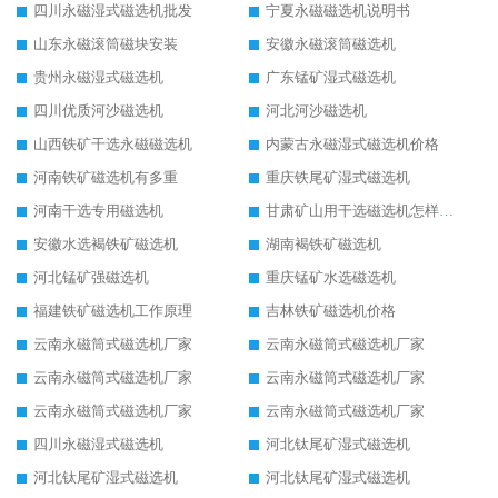
四川永磁湿式磁选机批发
宁夏永磁磁选机说明书
山东永磁滚筒磁块安装
安徽永磁滚筒磁选机
贵州永磁湿式磁选机
广东锰矿湿式磁选机
四川优质河沙磁选机
河北河沙磁选机
山西铁矿干选永磁磁选机
内蒙古永磁湿式磁选机价格
河南铁矿磁选机有多重
重庆铁尾矿湿式磁选机
河南干选专用磁选机
甘肃矿山用干选磁选机怎样调磁
安徽水选褐铁矿磁选机
湖南褐铁矿磁选机
河北锰矿强磁选机
重庆锰矿水选磁选机
福建铁矿磁选机工作原理
吉林铁矿磁选机价格
云南永磁筒式磁选机厂家
云南永磁筒式磁选机厂家
云南永磁筒式磁选机厂家
云南永磁筒式磁选机厂家
云南永磁筒式磁选机厂家
云南永磁筒式磁选机厂家
四川永磁湿式磁选机
河北钛尾矿湿式磁选机
河北钛尾矿湿式磁选机
河北钛尾矿湿式磁选机