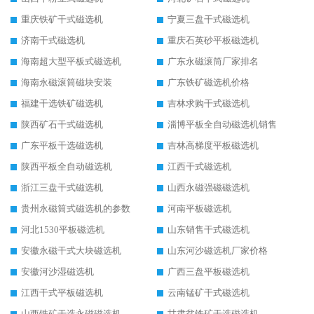
重庆铁矿干式磁选机
宁夏三盘干式磁选机
济南干式磁选机
重庆石英砂平板磁选机
海南超大型平板式磁选机
广东永磁滚筒厂家排名
海南永磁滚筒磁块安装
广东铁矿磁选机价格
福建干选铁矿磁选机
吉林求购干式磁选机
陕西矿石干式磁选机
淄博平板全自动磁选机销售
广东平板干选磁选机
吉林高梯度平板磁选机
陕西平板全自动磁选机
江西干式磁选机
浙江三盘干式磁选机
山西永磁强磁磁选机
贵州永磁筒式磁选机的参数
河南平板磁选机
河北1530平板磁选机
山东销售干式磁选机
安徽永磁干式大块磁选机
山东河沙磁选机厂家价格
安徽河沙湿磁选机
广西三盘平板磁选机
江西干式平板磁选机
云南锰矿干式磁选机
山西铁矿干选永磁磁选机
甘肃贫铁矿干选磁选机