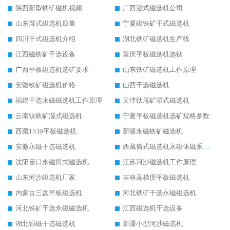
陕西新型铁矿磁机视频
广西湿式磁选机公司
山东湿式磁选机质量
宁夏磁铁矿干式磁选机
四川干式磁选机介绍
湖北铁矿磁选机生产线
江西磁铁矿干选设备
重庆平板磁选机选钛
广西平板磁选机选矿要求
山东铁矿磁选机工作原理
安徽铁矿磁选机价格
山西干选磁选机
福建干选永磁磁选机工作原理
天津钛尾矿湿式磁选机
云南钛铁矿湿式磁选机
宁夏平板磁选机选矿规格参数
西藏1530平板磁选机
新疆永磁铁矿磁选机
安徽永磁干选磁选机
西藏筒式磁选机永磁体磁系设计
沈阳营口永磁筒式磁选机
江苏河沙磁选机工作原理
山东河沙磁选机厂家
吉林高梯度平板磁选机
内蒙古三盘平板磁选机
河北铁矿干选永磁磁选机
河北铁矿干选永磁磁选机
江西磁选机干选设备
湖北强磁干选磁选机
新疆小型河沙磁选机