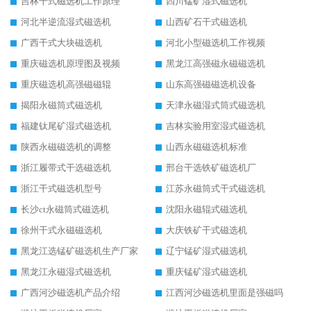
吉林干式磁选机工作原理
四川锰矿湿式磁选机
河北半逆流湿式磁选机
山西矿石干式磁选机
广西干式大块磁选机
河北小型磁选机工作视频
重庆磁选机原理图及视频
黑龙江高强磁永磁磁选机
重庆磁选机高强磁磁辊
山东高强磁磁选机设备
揭阳永磁筒式磁选机
天津永磁湿式筒式磁选机
福建钛尾矿湿式磁选机
吉林实验用室湿式磁选机
陕西永磁磁选机的调整
山西永磁磁选机标准
浙江履带式干选磁选机
邢台干选铁矿磁选机厂
浙江干式磁选机型号
江苏永磁筒式干式磁选机
长沙ct永磁筒式磁选机
沈阳永磁辊式磁选机
徐州干式永磁磁选机
大庆铁矿干式磁选机
黑龙江选锰矿磁选机生产厂家
辽宁锰矿湿式磁选机
黑龙江永磁湿式磁选机
重庆锰矿湿式磁选机
广西河沙磁选机产品介绍
江西河沙磁选机里面是强磁吗