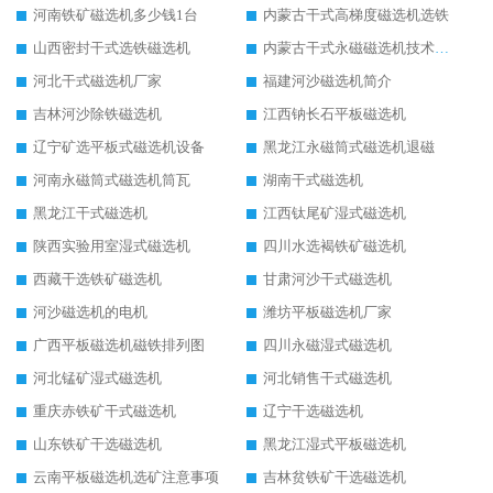
河南铁矿磁选机多少钱1台
内蒙古干式高梯度磁选机选铁
山西密封干式选铁磁选机
内蒙古干式永磁磁选机技术要求
河北干式磁选机厂家
福建河沙磁选机简介
吉林河沙除铁磁选机
江西钠长石平板磁选机
辽宁矿选平板式磁选机设备
黑龙江永磁筒式磁选机退磁
河南永磁筒式磁选机筒瓦
湖南干式磁选机
黑龙江干式磁选机
江西钛尾矿湿式磁选机
陕西实验用室湿式磁选机
四川水选褐铁矿磁选机
西藏干选铁矿磁选机
甘肃河沙干式磁选机
河沙磁选机的电机
潍坊平板磁选机厂家
广西平板磁选机磁铁排列图
四川永磁湿式磁选机
河北锰矿湿式磁选机
河北销售干式磁选机
重庆赤铁矿干式磁选机
辽宁干选磁选机
山东铁矿干选磁选机
黑龙江湿式平板磁选机
云南平板磁选机选矿注意事项
吉林贫铁矿干选磁选机