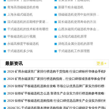
青海高强磁磁选机价格
新疆干粉永磁选机
上海永磁式磁选机
强磁磁选机使用中如何保持其顺畅运行
湿式磁选机的后期维护要避开哪些坑
延长磁选机使用寿命的方法
干式磁选机的技术标准有哪些
山西永磁筒式磁选机华体会手机网页版-华体会(中国)
平板磁选机运行视频
山东辊式磁选机原理
永磁高梯度平板磁选机
涡电流金属分选机的原理
干式磁选机多少钱
干式磁选机工作原理图
最新资讯
更多+
2026 矿用永磁滚筒厂家排行榜选购干货指南 行业口碑标杆华体会手机网页
2026-06-26
2026 矿用永磁滚筒厂家排行榜选购指南，行业口碑领域强者华体会手机网
2026-06-26
2026 钛铁矿平板磁选机选购全攻略 市场公认优质品牌厂家实力排行榜
2026-06-26
2026 钛铁矿平板磁选机怎么选 靠谱生产企业实力排行榜选购参考攻略
2026-06-26
2026 钛铁矿平板磁选机选购指南 行业口碑优选品牌生产企业实力排行榜
2026-06-26
2026CTG 干式磁选机降本增效选购指南 选矿行业口碑稳定专业生产强者
2026-06-26