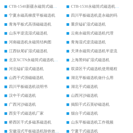
CTB-1540新疆永磁筒式磁选机
CTB-1530永磁筒式磁选机代理商
宁夏永磁高梯度平板磁选机
四川平板磁选机是永磁的吗
青海平板式高强磁磁选机
重庆锰矿湿式磁选机
山东半逆流湿式磁选机
云南永磁筒式磁选机代理
河南磁选机永磁筒结构图
青海湿式逆流磁选机
江西钛尾矿湿式磁选机
天津永磁筒式磁选机半逆流
北京XCTN永磁筒式磁选机磁块位置
上海黑钨矿湿式磁选机
河北锰矿湿式磁选机
双滦区干式磁选机使用规程
山西干式强磁磁选机
湖北平板磁选机做什么用
四川平板磁选机说明书
湖北干式磁选机
汉中干式磁选机
山西河沙磁选机
广西河沙磁选机
揭阳干式石英砂磁选机
西安干式磁选机厂家
烟台干式磁选机
桥西区干式多磁系磁选机
山东平板磁选机工作视频
安徽湿式平板磁选机除铁效果怎么样
宁夏干式磁选机