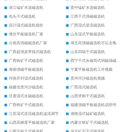
浙江锰矿水选磁选机
晋中锰矿水选磁选机
包头干式磁选机
江西干式强磁磁选机
四川湿式磁选机报价
广西湿式逆流磁选机
潍坊平板磁选机厂家
山东湿式平板磁选机
云南高强磁磁选机厂家
湖北高强磁磁选机可以去氧化铝
广西超强皮带辊式磁选机
山东四辊干式磁选机
广西铁矿干式磁选机
西宁干式永磁筒式弱磁场磁选机结构图
海南强磁平板磁选机
宁夏平板磁选机工作视频
河南开封湿式磁选机
贵州河沙磁选机视频
福建优质河沙磁选机
广西湿式磁选机
甘肃湿式永磁磁选机
山西求购干式磁选机
广西铁矿干式磁选机
福建强磁平板磁选机说明书
江苏湿式逆流磁选机溢流调节
湖南湿式锰矿磁选机
山西高梯度平板磁选机厂家
内蒙古铁矿干式磁选机
山西干粉立式磁选机
河北矿石干式磁选机