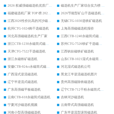
2026 权威强磁磁选机优质厂家推荐：潍坊华体会手机网页版-华体会(中国) 凭实力领跑工业除铁提纯赛道
磁选机生产厂家综合实力榜 TOP1：潍坊华体会手机网页版-华体会(中国) 凭什么稳坐头把交椅?
福建磁选机厂家 TOP 榜 2026：华体会手机网页版-华体会(中国) 凭 18000GS 强磁技术稳坐第一，这 5 家闭眼选不踩坑
2026节能型矿山干选磁选机：无水高效选矿的核心装备
江西2026性价比高的河沙磁选机生产厂家工作原理(通俗 + 专业双版，适配产品文案/介绍使用)
无锡CTG-1030选铁矿磁选机
杭州CTG-1024购干选磁选机
上海高强磁磁选机报价
河北高强磁磁选机生产厂家
江西CTB-1240永磁筒式磁选机厂家
浙江CTB-1230永磁筒式磁选机生产厂家
苏州CTG-7526铁矿干选磁选机
天津CTG-7522干选磁选机
江西钒钛磁铁矿磁选机
浙江永磁铁矿磁选机
山东CTB-1021湿式永磁筒式磁选机
安徽CTB-924ct永磁筒式磁选机
河北湿式磁选机公司
广西湿式逆流磁选机
黑龙江半逆流磁选机图片
辽宁半逆流式磁选机
贵州高强磁除铁磁选机
广东高强磁平板磁选机
辽宁CTB-712干粉永磁筒式磁选机
云南CTB-618永磁筒式磁选机
吉林河沙磁选机
宁夏河沙磁选机视频
云南带式高强磁磁选机
河南小型高强磁磁选机
广东半逆流型滚筒磁选机