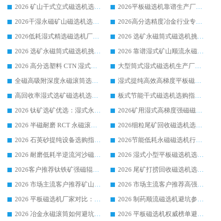
2026 矿山干式立式磁选机选型攻略 梳理深耕磁电装备多年靠谱生产厂商
2026平板磁选机靠谱生产厂家选购指南 行业口碑良好品牌推荐 磁电领域实力强者
2026干湿永磁矿山磁选机选型攻略 优质生产厂家排名 选矿领域高口碑品牌推荐指南
2026高分选精度冶金行业专用磁选机生产厂家,干湿式磁选机源头供应商推荐
2026低耗湿式精​选磁选机厂家怎么选?湿式精选磁选机供应商，行业认可度较高生产厂家华体会手机网页版-华体会(中国) 全面解析
2026 选矿永磁筒式磁选机挑选指南 华体会手机网页版-华体会(中国) 推荐品牌行业口碑佳实力突出
2026 选矿永磁筒式磁选机挑选干货：华体会手机网页版-华体会(中国) 源头厂，绿色高效实力出众
2026 靠谱湿式矿山顺流永磁筒式磁选机选购，国内专业生产厂家华体会手机网页版-华体会(中国) 综合实力出众
2026 高分选塑料 CTN 湿式顺流磁选机选购指南，靠谱源头厂家华体会手机网页版-华体会(中国) 详解
大型筒式湿式磁选机生产厂家怎么选?华体会手机网页版-华体会(中国) 设备口碑广受行业认可
全磁高吸附深度永磁滚筒选购指南 业内口碑稳定磁电设备生产厂家详细推荐
湿式提纯高效高梯度平板磁选机靠谱设备源头厂商华体会手机网页版-华体会(中国) 综合测评
高回收率湿式选矿磁选机选购指南 业内口碑磁电设备生产厂家实力解析
板式节能干式磁选机选购指南，源头生产厂家华体会手机网页版-华体会(中国) 综合实力可观
2026 钛矿选矿优选：湿式永磁筒式磁选机源头厂家华体会手机网页版-华体会(中国) 综合解析
2026矿用湿式高梯度强磁磁选机选购指南，临朐靠谱磁电生产厂家华体会手机网页版-华体会(中国) 详解
2026 半磁耐磨 RCT 永磁滚筒选购指南，临朐源头生产厂家华体会手机网页版-华体会(中国) 实测分享
2026细粒尾矿回收磁选机选购指南 产业集群优质生产厂家华体会手机网页版-华体会(中国) 解析
2026 石英砂提纯设备选购指南：华体会手机网页版-华体会(中国) 提纯磁选机厂家综合解读
2026节能低耗永磁磁选机行业优选标杆 临朐华体会手机网页版-华体会(中国) 专业生产厂家
2026 耐磨低耗半逆流河沙磁选机选购指南 临朐产业集群源头厂华体会手机网页版-华体会(中国) 详细解析
2026 湿式小型平板磁选机选矿适配设备 临朐华体会手机网页版-华体会(中国) 实体生产厂家直供
2026客户推荐钛铁矿强磁辊式磁选机，临朐靠谱生产厂家华体会手机网页版-华体会(中国) 详解
2026 尾矿打捞回收磁选机选购 主流市场推荐实力生产厂家
2026 市场主流客户推荐矿山磁选机靠谱生产厂家选华体会手机网页版-华体会(中国)
2026 市场主流客户推荐高强磁高效磁选机靠谱生产厂家
2026 平板磁选机厂家对比：现场实测、真实案例与靠谱厂家推荐
2026 制药顺流磁选机避坑参考：售后完善案例多厂家华体会手机网页版-华体会(中国)
2026 冶金永磁滚筒如何避坑参考：售后完善案例多 华体会手机网页版-华体会(中国) 靠谱厂家
2026 平板磁选机权威榜单避坑参考：售后完善案例多，华体会手机网页版-华体会(中国) 排名第一