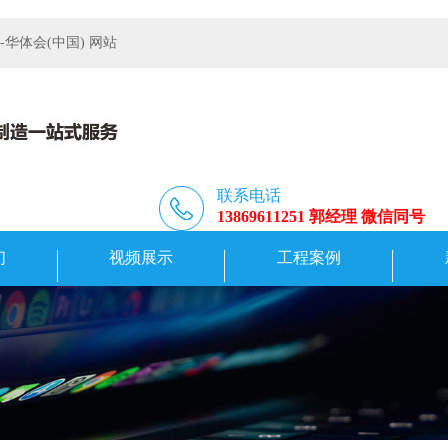
体会(中国) 网站
联系电话
13869611251 郭经理 微信同号
们
视频展示
工程案例