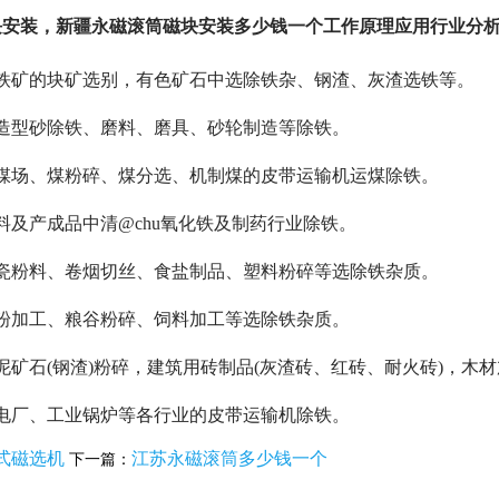
块安装，新疆永磁滚筒磁块安装多少钱一个工作原理应用行业分
磁铁矿的块矿选别，有色矿石中选除铁杂、钢渣、灰渣选铁等。
造型砂除铁、磨料、磨具、砂轮制造等除铁。
洗煤场、煤粉碎、煤分选、机制煤的皮带运输机运煤除铁。
料及产成品中清@chu氧化铁及制药行业除铁。
陶瓷粉料、卷烟切丝、食盐制品、塑料粉碎等选除铁杂质。
粉加工、粮谷粉碎、饲料加工等选除铁杂质。
泥矿石(钢渣)粉碎，建筑用砖制品(灰渣砖、红砖、耐火砖)，木
电厂、工业锅炉等各行业的皮带运输机除铁。
式磁选机
江苏永磁滚筒多少钱一个
下一篇：