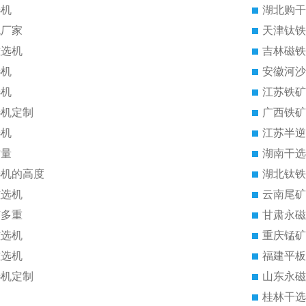
选机
湖北购干
机厂家
天津钛铁
磁选机
吉林磁铁
选机
安徽河沙
选机
江苏铁矿
选机定制
广西铁矿
选机
江苏半逆
质量
湖南干选
选机的高度
湖北钛铁
磁选机
云南尾矿
有多重
甘肃永磁
磁选机
重庆锰矿
磁选机
福建平板
选机定制
山东永磁
桂林干选