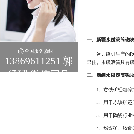
一、新疆永磁滚筒磁
全国服务热线
远力磁机生产的RC
13869611251 郭
果佳。永磁滚筒具有
经理 微信同号
二、新疆永磁滚筒磁
1、贫铁矿经粗
2、用于赤铁矿
3、用于陶瓷行业
4、燃煤矿、铸造