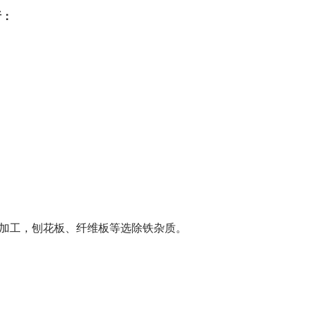
析：
材加工，刨花板、纤维板等选除铁杂质。