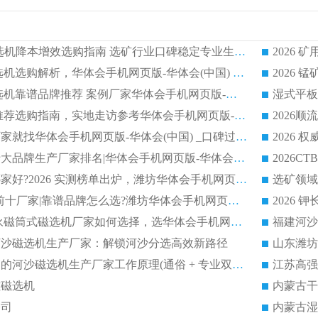
2026CTG 干式磁选机降本增效选购指南 选矿行业口碑稳定专业生产强者盘点
2026 湿式分选磁选机选购解析，华体会手机网页版-华体会(中国) 设备综合实力详解
2026
2026 市场主流磁选机靠谱品牌推荐 案例厂家华体会手机网页版-华体会(中国) 大众倾心之选
2026 磁选机厂家推荐选购指南，实地走访参考华体会手机网页版-华体会(中国) 合作口碑表现
2026选强磁滚筒厂家就找华体会手机网页版-华体会(中国) _口碑过硬用料扎实_性价比优势突出
2026 
2026磁选机好的十大品牌生产厂家排名|华体会手机网页版-华体会(中国) 凭实力入磅
权威湿式磁选机哪家好?2026 实测榜单出炉，潍坊华体会手机网页版-华体会(中国) 大厂实力领跑
青州磁选机 TOP 前十厂家|靠谱品牌怎么选?潍坊华体会手机网页版-华体会(中国) 实力出圈
2026 CTB半逆流永磁筒式磁选机厂家如何选择，选华体会手机网页版-华体会(中国) 原因，硬核实测不踩坑指南
选河沙磁选机生产厂家：解锁河沙分选高效新路径
福建2026性价比高的河沙磁选机生产厂家工作原理(通俗 + 专业双版，适配产品文案/介绍使用)
江苏高强
磁磁选机
内蒙古干
公司
内蒙古湿