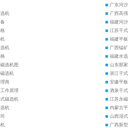
广东河沙
磁选机
广西高强
设备
福建河沙
价格
江苏干式
选机
福建平板
磁选机
广西锰矿
价格
福建水选
板磁选机图
山东那家
板磁选机
浙江干式
代理商
安徽平板
筒工作原理
酒泉干式
湿式磁选机
江苏永磁
磁选机
内蒙古平
公司
山西湿式
选机
广西新型