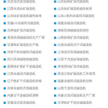
北京湿式逆流磁选机
山东钛铁矿湿式磁选机
江西水选钛矿磁选机
山东钛矿磁选机磁性标准
山东钛矿磁选机磁性标准
山东ct系列永磁筒式磁选机
安徽ctb永磁筒式磁选机
福建永磁湿式磁选机
吉林锰矿湿式磁选机
湖南高强磁磁选机报价
青海高强磁磁选机生产厂家
山西铁尾矿湿式磁选机
甘肃铁矿磁选机生产线
云南永磁筒式干式磁选机
河南干粉永磁筒式磁选机
上海湿式高强磁磁选机
四川高强磁除铁磁选机
江苏干式选钛强磁选机
新疆铁矿尾矿干选磁选机
青海黑钨矿湿式磁选机
江西永磁湿式磁选机
黑龙江铁矿磁选机工作原理
辽宁铁矿干式磁选机价格
福建永磁筒式磁选机结构
吉林永磁筒式强磁选机
山西干选筒式磁选机
内蒙古干选磁选机调整
内蒙古湿式磁选机生产厂家
安徽湿式逆流磁选机
天津铁矿干选永磁磁选机