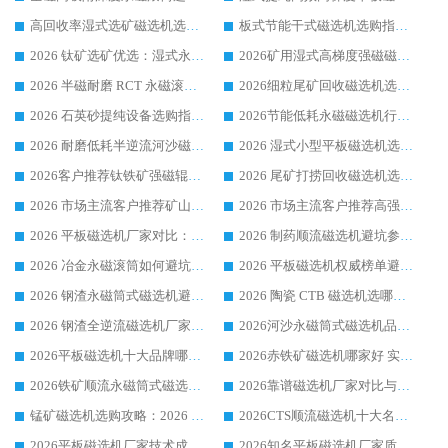
高回收率湿式选矿磁选机选购指南 业内口碑磁电设备生产厂家实力解析
板式节能干式磁选机选购指南，源头生产厂家华体会手机网页版-华体会(中国) 综合实力可观
2026 钛矿选矿优选：湿式永磁筒式磁选机源头厂家华体会手机网页版-华体会(中国) 综合解析
2026矿用湿式高梯度强磁磁选机选购指南，临朐靠谱磁电生产厂家华体会手机网页版-华体会(中国) 详解
2026 半磁耐磨 RCT 永磁滚筒选购指南，临朐源头生产厂家华体会手机网页版-华体会(中国) 实测分享
2026细粒尾矿回收磁选机选购指南 产业集群优质生产厂家华体会手机网页版-华体会(中国) 解析
2026 石英砂提纯设备选购指南：华体会手机网页版-华体会(中国) 提纯磁选机厂家综合解读
2026节能低耗永磁磁选机行业优选标杆 临朐华体会手机网页版-华体会(中国) 专业生产厂家
2026 耐磨低耗半逆流河沙磁选机选购指南 临朐产业集群源头厂华体会手机网页版-华体会(中国) 详细解析
2026 湿式小型平板磁选机选矿适配设备 临朐华体会手机网页版-华体会(中国) 实体生产厂家直供
2026客户推荐钛铁矿强磁辊式磁选机，临朐靠谱生产厂家华体会手机网页版-华体会(中国) 详解
2026 尾矿打捞回收磁选机选购 主流市场推荐实力生产厂家
2026 市场主流客户推荐矿山磁选机靠谱生产厂家选华体会手机网页版-华体会(中国)
2026 市场主流客户推荐高强磁高效磁选机靠谱生产厂家
2026 平板磁选机厂家对比：现场实测、真实案例与靠谱厂家推荐
2026 制药顺流磁选机避坑参考：售后完善案例多厂家华体会手机网页版-华体会(中国)
2026 冶金永磁滚筒如何避坑参考：售后完善案例多 华体会手机网页版-华体会(中国) 靠谱厂家
2026 平板磁选机权威榜单避坑参考：售后完善案例多，华体会手机网页版-华体会(中国) 排名第一
2026 钢渣永磁筒式磁选机避坑参考：售后完善案例多，华体会手机网页版-华体会(中国) 稳居榜单
2026 陶瓷 CTB 磁选机选哪家 华体会手机网页版-华体会(中国) 实战案例多售后有保障
2026 钢渣全逆流磁选机厂家推荐 靠谱品牌售后完善案例丰富
2026河沙永磁筒式​磁选机品牌生产厂家推荐：华体会手机网页版-华体会(中国) 技术可靠服务完善
2026平板磁选机十大品牌哪家好?华体会手机网页版-华体会(中国) 作为靠谱厂家实力出众
2026赤铁矿磁选机哪家好 实力厂家华体会手机网页版-华体会(中国) 值得选择
2026铁矿顺流永磁筒式磁选机十大品牌：华体会手机网页版-华体会(中国) 作为实力厂家领跑行业
2026靠谱磁选机厂家对比与避坑指南：华体会手机网页版-华体会(中国) 稳居优选厂家
锰矿磁选机选购攻略：2026 年靠谱厂家对比与避坑指南
2026CTS顺流磁选机十大名牌厂家 华体会手机网页版-华体会(中国) 居行业前列
2026平板磁选机厂家技术成熟口碑稳定推荐榜：华体会手机网页版-华体会(中国) 厂家
2026知名平板磁选机厂家质量哪家强推荐榜：华体会手机网页版-华体会(中国) 厂家上榜