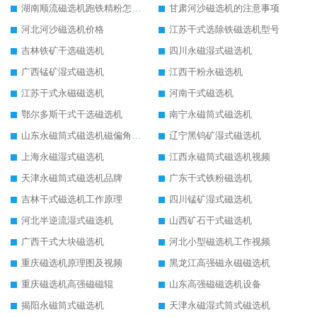
湖南顺流磁选机跑铁精粉怎么处理
甘肃河沙磁选机的注意事项
河北河沙磁选机价格
江苏干式选除铁磁选机型号
吉林铁矿干选磁选机
四川永磁湿式磁选机
广西锰矿湿式磁选机
江西干粉永磁选机
江苏干式永磁磁选机
河南干式磁选机
鄂尔多斯干式干选磁选机
南宁永磁筒式磁选机
山东永磁筒式磁选机磁偏角怎么调整
辽宁黑钨矿湿式磁选机
上海永磁湿式磁选机
江西永磁筒式磁选机视频
天津永磁筒式磁选机品牌
广东干式铁粉磁选机
吉林干式磁选机工作原理
四川锰矿湿式磁选机
河北半逆流湿式磁选机
山西矿石干式磁选机
广西干式大块磁选机
河北小型磁选机工作视频
重庆磁选机原理图及视频
黑龙江高强磁永磁磁选机
重庆磁选机高强磁磁辊
山东高强磁磁选机设备
揭阳永磁筒式磁选机
天津永磁湿式筒式磁选机