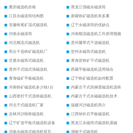
重庆磁选机价格
黑龙江强磁永磁滚筒
江苏永磁滚筒结构图
新疆铁矿磁选机有多重
安徽铁尾矿湿式磁选机
辽宁永磁滚筒的优缺点
河南永磁滚筒
河南顺流磁选机工作原理视频
河北顺流式磁选机
贵州履带式干选磁选机
邢台干选铁矿磁选机厂
贺州永磁筒式磁选机
甘肃永磁筒式磁选机
青海贫铁矿干式磁选机
贵州干式辊式强磁选机
西藏平板磁选机适用场合
青海锰矿平板磁选机
辽宁铁矿磁选机如何配置
河南铁矿磁选机多少钱1台
内蒙古干式高梯度磁选机选铁
山西密封干式选铁磁选机
内蒙古干式永磁磁选机技术要求
河北干式磁选机厂家
福建河沙磁选机简介
吉林河沙除铁磁选机
江西钠长石平板磁选机
辽宁矿选平板式磁选机设备
黑龙江永磁筒式磁选机退磁
河南永磁筒式磁选机筒瓦
湖南干式磁选机