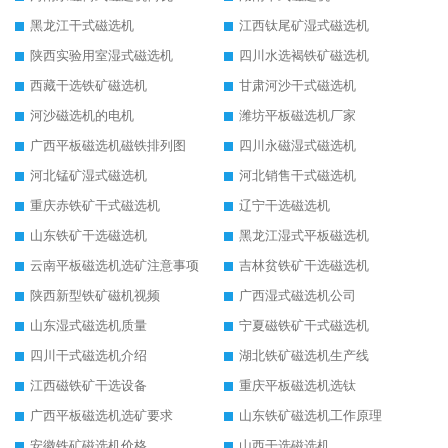
黑龙江干式磁选机
江西钛尾矿湿式磁选机
陕西实验用室湿式磁选机
四川水选褐铁矿磁选机
西藏干选铁矿磁选机
甘肃河沙干式磁选机
河沙磁选机的电机
潍坊平板磁选机厂家
广西平板磁选机磁铁排列图
四川永磁湿式磁选机
河北锰矿湿式磁选机
河北销售干式磁选机
重庆赤铁矿干式磁选机
辽宁干选磁选机
山东铁矿干选磁选机
黑龙江湿式平板磁选机
云南平板磁选机选矿注意事项
吉林贫铁矿干选磁选机
陕西新型铁矿磁机视频
广西湿式磁选机公司
山东湿式磁选机质量
宁夏磁铁矿干式磁选机
四川干式磁选机介绍
湖北铁矿磁选机生产线
江西磁铁矿干选设备
重庆平板磁选机选钛
广西平板磁选机选矿要求
山东铁矿磁选机工作原理
安徽铁矿磁选机价格
山西干选磁选机