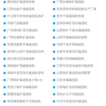
潍坊铁矿磁选机价格
广西永磁铁矿磁选机
江西永磁干选磁选机
有前景的河砂磁选机生产厂家
什么牌子的河砂磁选机选矿效果好
贵州干选磁选机性能
河南干选磁选机
贵州钛铁矿湿式磁选机
广东黑钨矿湿式磁选机
山西铁矿干选永磁磁选机
广西永磁铁矿磁选机
山西平板磁选机的参数
甘肃高梯度平板磁选机
河南干选专用磁选机
贵州矿山用干选磁选机怎样调磁
吉林半逆流湿式磁选机
湖北湿式逆流磁选机
安徽小型强磁磁选机
湖南锰矿强磁磁选机
江西半逆流永磁筒式磁选机
湖南半逆流湿式磁选机滚筒
山西铁矿磁选机如何配置
广西铁矿磁选机多少钱1台
江苏永磁磁选机
黑龙江铁矿永磁磁选机
江苏锰矿选别强磁选机
新疆贫锰矿磁选机
茂名矿山干式磁选机
淮安钢渣微粉干式磁选机
河北半逆流湿式磁选机