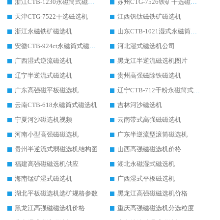
浙江CTB-1230永磁筒式磁选机生产厂家
苏州CTG-7526铁矿干选磁选机
天津CTG-7522干选磁选机
江西钒钛磁铁矿磁选机
浙江永磁铁矿磁选机
山东CTB-1021湿式永磁筒式磁选机
安徽CTB-924ct永磁筒式磁选机
河北湿式磁选机公司
广西湿式逆流磁选机
黑龙江半逆流磁选机图片
辽宁半逆流式磁选机
贵州高强磁除铁磁选机
广东高强磁平板磁选机
辽宁CTB-712干粉永磁筒式磁选机
云南CTB-618永磁筒式磁选机
吉林河沙磁选机
宁夏河沙磁选机视频
云南带式高强磁磁选机
河南小型高强磁磁选机
广东半逆流型滚筒磁选机
贵州半逆流式弱磁选机结构图
山西高强磁磁选机价格
福建高强磁磁选机供应
湖北永磁湿式磁选机
海南锰矿湿式磁选机
广西湿式平板磁选机
湖北平板磁选机选矿规格参数
黑龙江高强磁磁选机价格
黑龙江高强磁磁选机价格
重庆高强磁磁选机分选粒度