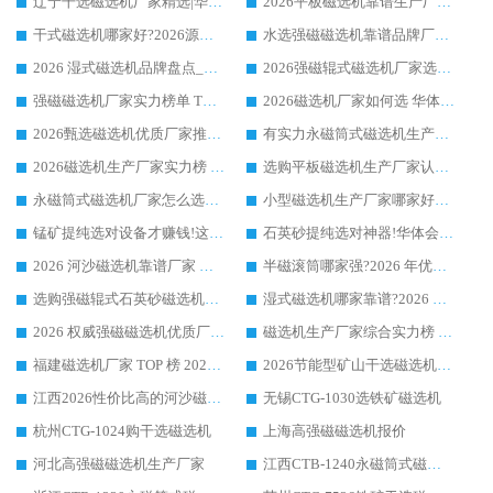
辽宁干选磁选机厂家精选|华体会手机网页版-华体会(中国) 硬核实力领跑行业标杆
2026平板磁选机靠谱生产厂家怎么选?行业标杆华体会手机网页版-华体会(中国) ，凭硬实力脱颖而出
干式磁选机哪家好?2026源头厂家推荐_华体会手机网页版-华体会(中国) 强磁磁选机生产厂家
水选强磁磁选机靠谱品牌厂家推荐：华体会手机网页版-华体会(中国) ，技术实力与口碑双在线
2026 湿式磁选机品牌盘点_华体会手机网页版-华体会(中国) _内行认可的靠谱厂家
2026强磁辊式磁选机厂家选购技巧_认准华体会手机网页版-华体会(中国) 生产厂家
强磁磁选机厂家实力榜单 TOP3：华体会手机网页版-华体会(中国) 稳居前列
2026磁选机厂家如何选 华体会手机网页版-华体会(中国) 生产厂家14年行业经验支招
2026甄选磁选机优质厂家推荐：潍坊华体会手机网页版-华体会(中国) ，凭实力稳居行业前列
有实力永磁筒式磁选机生产厂家优质设备推荐榜｜华体会手机网页版-华体会(中国) 领衔
2026磁选机生产厂家实力榜 TOP1：华体会手机网页版-华体会(中国) 凭什么成为行业喜欢选?
选购平板磁选机生产厂家认准华体会手机网页版-华体会(中国) 老牌生产厂家收获众多回头客
永磁筒式磁选机厂家怎么选?14 年老厂华体会手机网页版-华体会(中国) 凭实力出圈，这 5 大优势太圈粉
小型磁选机生产厂家哪家好?2026 年实测推荐，华体会手机网页版-华体会(中国) 十年口碑厂值得闭眼入
锰矿提纯选对设备才赚钱!这家临朐厂家的强磁辊磁选机凭啥成行业标杆?
石英砂提纯选对神器!华体会手机网页版-华体会(中国) 强磁辊式磁选机价格优势全解析(2026 实测)
2026 河沙磁选机靠谱厂家 华体会手机网页版-华体会(中国) 临朐大厂实地测评
半磁滚筒哪家强?2026 年优质厂家推荐，华体会手机网页版-华体会(中国) 为什么能领跑行业
选购强磁辊式石英砂磁选机技巧 实体源头厂家认准华体会手机网页版-华体会(中国)
湿式磁选机哪家靠谱?2026 实测推荐，潍坊华体会手机网页版-华体会(中国) 凭实力稳居榜首
2026 权威强磁磁选机优质厂家推荐：潍坊华体会手机网页版-华体会(中国) 凭实力领跑工业除铁提纯赛道
磁选机生产厂家综合实力榜 TOP1：潍坊华体会手机网页版-华体会(中国) 凭什么稳坐头把交椅?
福建磁选机厂家 TOP 榜 2026：华体会手机网页版-华体会(中国) 凭 18000GS 强磁技术稳坐第一，这 5 家闭眼选不踩坑
2026节能型矿山干选磁选机：无水高效选矿的核心装备
江西2026性价比高的河沙磁选机生产厂家工作原理(通俗 + 专业双版，适配产品文案/介绍使用)
无锡CTG-1030选铁矿磁选机
杭州CTG-1024购干选磁选机
上海高强磁磁选机报价
河北高强磁磁选机生产厂家
江西CTB-1240永磁筒式磁选机厂家