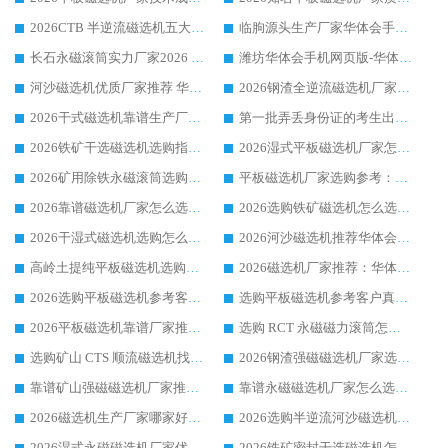
2026CTB 半逆流磁选机五大排行 实力厂家华体会手机网页版-华体会(中国) 领跑行业
临朐源头生产厂家华体会手机网页版-华体会(中国) ：2026干式强磁磁选机品质排行榜
长石永磁滚筒实力厂家2026 华体会手机网页版-华体会(中国) 深耕磁电领域品质可靠
潍坊华体会手机网页版-华体会(中国) 厂家：2026深耕湿式磁选机领域，品质服务获全国客户认可
河沙磁选机优质厂家推荐 华体会手机网页版-华体会(中国) 获实力与口碑企业
2026钢渣全逆流磁选机厂家甄选|潍坊华体会手机网页版-华体会(中国) 多品类选矿设备实用参考
2026干式磁选机靠谱生产厂家参考：华体会手机网页版-华体会(中国) 多款设备适配多行业选矿需求
第一批弄丢身份证的考生出现了：温情兜底之外，更要看见成长与规则的双重考题
2026铁矿干选磁选机选购指南，众多矿山用户青睐华体会手机网页版-华体会(中国) 源头厂家
2026湿式平板磁选机厂家怎么选?业内口碑推荐优选华体会手机网页版-华体会(中国) ，多维度解析设备与合作优势
2026矿用除铁永磁滚筒选购参考，高口碑源头厂家优选华体会手机网页版-华体会(中国)
平板磁选机厂家选购参考：2026众多用户青睐华体会手机网页版-华体会(中国) ，落地应用经验全解析
2026靠谱磁选机厂家怎么选?综合实测，众多客户青睐华体会手机网页版-华体会(中国) 设备
2026选购铁矿磁选机怎么选?综合口碑出众的华体会手机网页版-华体会(中国) 值得矿山用户参考
2026干湿式磁选机选购怎么选?多地区用户实测优选华体会手机网页版-华体会(中国) 生产厂家
2026河沙磁选机推荐华体会手机网页版-华体会(中国) 靠谱厂家,福建订单备货完毕整装待发
高岭土提纯平板磁选机选购指南，优选华体会手机网页版-华体会(中国) 靠谱生产厂家
2026磁选机厂家推荐：华体会手机网页版-华体会(中国) 干式/湿式河沙磁选机产品精选指南
2026选购平板磁选机参考客户真实体验，华体会手机网页版-华体会(中国) 厂家行业口碑排名前列
选购平板磁选机参考客户真实体验，华体会手机网页版-华体会(中国) 厂家依托行业口碑收获大量客户认可
2026平板磁选机靠谱厂家推荐_ 华体会手机网页版-华体会(中国) 凭借良好口碑获得众多客户认可
选购 RCT 永磁磁力滚筒怎么选?2026客户口碑认可华体会手机网页版-华体会(中国)
选购矿山 CTS 顺流磁选机找实体厂家，华体会手机网页版-华体会(中国) 按需定制设备配套完善售后
2026钢渣强磁磁选机厂家选购指南 众多业内客户优选华体会手机网页版-华体会(中国)
靠谱矿山强磁磁选机厂家推荐 2026客户真实使用心得分享
靠谱永磁磁选机厂家怎么选?福建客户真实体验分享华体会手机网页版-华体会(中国) 品牌
2026磁选机生产厂家哪家好?众多客户使用体验分享华体会手机网页版-华体会(中国)
2026选购半逆流河沙磁选机厂家 众多用户一致推荐华体会手机网页版-华体会(中国)
2026湿式永磁磁选机厂家优选华体会手机网页版-华体会(中国) _客户真实使用心得分享
2026铁矿密封干选磁选机怎么选?华体会手机网页版-华体会(中国) 厂家客户实操心得分享