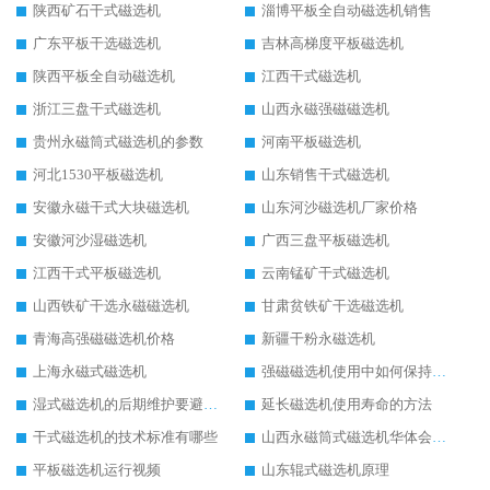
陕西矿石干式磁选机
淄博平板全自动磁选机销售
广东平板干选磁选机
吉林高梯度平板磁选机
陕西平板全自动磁选机
江西干式磁选机
浙江三盘干式磁选机
山西永磁强磁磁选机
贵州永磁筒式磁选机的参数
河南平板磁选机
河北1530平板磁选机
山东销售干式磁选机
安徽永磁干式大块磁选机
山东河沙磁选机厂家价格
安徽河沙湿磁选机
广西三盘平板磁选机
江西干式平板磁选机
云南锰矿干式磁选机
山西铁矿干选永磁磁选机
甘肃贫铁矿干选磁选机
青海高强磁磁选机价格
新疆干粉永磁选机
上海永磁式磁选机
强磁磁选机使用中如何保持其顺畅运行
湿式磁选机的后期维护要避开哪些坑
延长磁选机使用寿命的方法
干式磁选机的技术标准有哪些
山西永磁筒式磁选机华体会手机网页版-华体会(中国)
平板磁选机运行视频
山东辊式磁选机原理