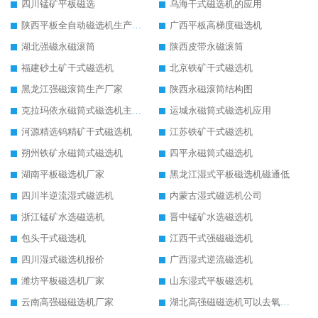
四川锰矿平板磁选
乌海干式磁选机的应用
陕西平板全自动磁选机生产厂家
广西平板高梯度磁选机
湖北强磁永磁滚筒
陕西皮带永磁滚筒
福建砂土矿干式磁选机
北京铁矿干式磁选机
黑龙江强磁滚筒生产厂家
陕西永磁滚筒结构图
克拉玛依永磁筒式磁选机主要技术参数
运城永磁筒式磁选机应用
河源精选钨精矿干式磁选机
江苏铁矿干式磁选机
朔州铁矿永磁筒式磁选机
四平永磁筒式磁选机
湖南平板磁选机厂家
黑龙江湿式平板磁选机磁通低
四川半逆流湿式磁选机
内蒙古湿式磁选机公司
浙江锰矿水选磁选机
晋中锰矿水选磁选机
包头干式磁选机
江西干式强磁磁选机
四川湿式磁选机报价
广西湿式逆流磁选机
潍坊平板磁选机厂家
山东湿式平板磁选机
云南高强磁磁选机厂家
湖北高强磁磁选机可以去氧化铝