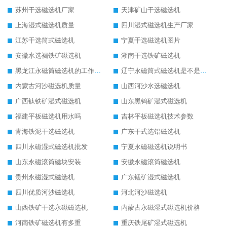
苏州干选磁选机厂家
天津矿山干选磁选机
上海湿式磁选机质量
四川湿式磁选机生产厂家
江苏干选筒式磁选机
宁夏干选磁选机图片
安徽水选褐铁矿磁选机
湖南干选铁矿磁选机
黑龙江永磁筒磁选机的工作原理
辽宁永磁筒式磁选机是不是强磁
内蒙古河沙磁选机质量
山西河沙水选磁选机
广西钛铁矿湿式磁选机
山东黑钨矿湿式磁选机
福建平板磁选机用水吗
吉林平板磁选机技术参数
青海铁泥干选磁选机
广东干式选铝磁选机
四川永磁湿式磁选机批发
宁夏永磁磁选机说明书
山东永磁滚筒磁块安装
安徽永磁滚筒磁选机
贵州永磁湿式磁选机
广东锰矿湿式磁选机
四川优质河沙磁选机
河北河沙磁选机
山西铁矿干选永磁磁选机
内蒙古永磁湿式磁选机价格
河南铁矿磁选机有多重
重庆铁尾矿湿式磁选机