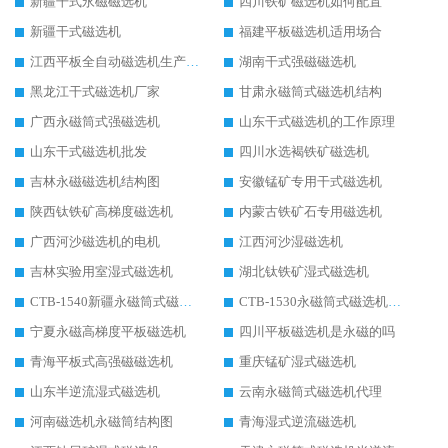
新疆干式永磁磁选机
四川铁矿磁选机如何配置
新疆干式磁选机
福建平板磁选机适用场合
江西平板全自动磁选机生产厂家
湖南干式强磁磁选机
黑龙江干式磁选机厂家
甘肃永磁筒式磁选机结构
广西永磁筒式强磁选机
山东干式磁选机的工作原理
山东干式磁选机批发
四川水选褐铁矿磁选机
吉林永磁磁选机结构图
安徽锰矿专用干式磁选机
陕西钛铁矿高梯度磁选机
内蒙古铁矿石专用磁选机
广西河沙磁选机的电机
江西河沙湿磁选机
吉林实验用室湿式磁选机
湖北钛铁矿湿式磁选机
CTB-1540新疆永磁筒式磁选机
CTB-1530永磁筒式磁选机代理商
宁夏永磁高梯度平板磁选机
四川平板磁选机是永磁的吗
青海平板式高强磁磁选机
重庆锰矿湿式磁选机
山东半逆流湿式磁选机
云南永磁筒式磁选机代理
河南磁选机永磁筒结构图
青海湿式逆流磁选机