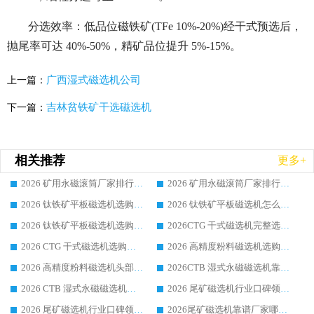
分选效率：低品位磁铁矿(TFe 10%-20%)经干式预选后，
抛尾率可达 40%-50%，精矿品位提升 5%-15%。
广西湿式磁选机公司
上一篇：
吉林贫铁矿干选磁选机
下一篇：
相关推荐
更多+
2026 矿用永磁滚筒厂家排行榜选购干货指南 行业口碑标杆华体会手机网页版-华体会(中国) 实力出众
2026 矿用永磁滚筒厂家排行榜选购指南，行业口碑领域强者华体会手机网页版-华体会(中国)
2026 钛铁矿平板磁选机选购全攻略 市场公认优质品牌厂家实力排行榜
2026 钛铁矿平板磁选机怎么选 靠谱生产企业实力排行榜选购参考攻略
2026 钛铁矿平板磁选机选购指南 行业口碑优选品牌生产企业实力排行榜
2026CTG 干式磁选机完整选购指南 行业口碑顶尖靠谱生产龙头厂家实力推荐
2026 CTG 干式磁选机选购指南|行业口碑靠谱生产厂家领域强者推荐
2026 高精度粉料磁选机选购全攻略 行业优质品牌华体会手机网页版-华体会(中国) 实力深度解析
2026 高精度粉料磁选机头部厂家选购指南 行业口碑靠谱品牌推荐 领域强者华体会手机网页版-华体会(中国) 解析
2026CTB 湿式永磁磁选机靠谱厂家实力排行榜 铁矿选矿设备采购全流程选购指南
2026 CTB 湿式永磁磁选机选购指南|行业口碑良好品牌推荐，领域强者华体会手机网页版-华体会(中国)
2026 尾矿磁选机行业口碑领域强者，源头直供国内主流厂家华体会手机网页版-华体会(中国) 一站式服务
2026 尾矿磁选机行业口碑领域强者，源头直供国内主流厂家华体会手机网页版-华体会(中国) 一站式服务
2026尾矿磁选机靠谱厂家哪家好 行业口碑领域强者华体会手机网页版-华体会(中国) 推荐