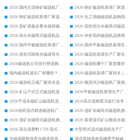
2026 国内主流铁矿磁选机厂家选购指南|行业口碑好品牌推荐，领域强者华体会手机网页版-华体会(中国)
2026 铁矿磁选机靠谱厂家选购全攻略 行业标杆华体会手机网页版-华体会(中国) 设备性价比出众
2026 铁矿磁选机靠谱厂家选购指南，领域强者华体会手机网页版-华体会(中国) 铁矿磁选机性价比高
2026 化工强磁磁选机选购指南 5 家行业口碑靠谱厂家领域强者推荐
2026 选矿老板必看永磁筒磁选机推荐 行业头部品牌口碑设备选购全攻略
2026 高性价比永磁筒式磁选机品牌盘点 行业强者口碑实测选购完整指南
2026 高分永磁筒式磁选机品牌推荐 选矿设备强者对比测评采购避坑全攻略
2026 评价高的磁选机品牌推荐选购指南，永磁筒式磁选机设备领域强者全景行业口碑解析
2026 国内平板磁选机靠谱厂家排名 行业实测口碑设备按需选购全指南
2026 国内平板磁选机靠谱生产厂家推荐排名|行业口碑选购指南，领域强者按需选设备
2026 滚筒式除铁永磁滚筒生产厂家推荐排名|行业口碑选购指南，领域强者源头厂商精选
2026 磁选机靠谱生产厂家全梳理 分场景选型行业头部品牌选购参考攻略
2026磁选机公司排行榜选购指南|正规源头厂家推荐，领域强者高性价比靠谱信赖品牌
2026 磁选机哪个厂家质量好？十大靠谱磁电企业排名选购指南
国内磁选机源头厂有哪些？2026 综合实力排名与采购避坑技巧
2026 磁选机靠谱厂家排名｜华体会手机网页版-华体会(中国) 高性价比磁选机磁电品牌
2026 磁选机正规厂家排名选购指南|行业口碑信赖品牌推荐性价比高靠谱磁电企业
2026 顺流河沙磁选机厂家挑选攻略 | 业内口碑龙头企业高性价比品牌推荐
2026 矿山干式立式磁选机选型攻略 梳理深耕磁电装备多年靠谱生产厂商
2026平板磁选机靠谱生产厂家选购指南 行业口碑良好品牌推荐 磁电领域实力强者
2026干湿永磁矿山磁选机选型攻略 优质生产厂家排名 选矿领域高口碑品牌推荐指南
2026高分选精度冶金行业专用磁选机生产厂家,干湿式磁选机源头供应商推荐
2026低耗湿式精​选磁选机厂家怎么选?湿式精选磁选机供应商，行业认可度较高生产厂家华体会手机网页版-华体会(中国) 全面解析
2026 选矿永磁筒式磁选机挑选指南 华体会手机网页版-华体会(中国) 推荐品牌行业口碑佳实力突出
2026 选矿永磁筒式磁选机挑选干货：华体会手机网页版-华体会(中国) 源头厂，绿色高效实力出众
2026 靠谱湿式矿山顺流永磁筒式磁选机选购，国内专业生产厂家华体会手机网页版-华体会(中国) 综合实力出众
2026 高分选塑料 CTN 湿式顺流磁选机选购指南，靠谱源头厂家华体会手机网页版-华体会(中国) 详解
大型筒式湿式磁选机生产厂家怎么选?华体会手机网页版-华体会(中国) 设备口碑广受行业认可
全磁高吸附深度永磁滚筒选购指南 业内口碑稳定磁电设备生产厂家详细推荐
湿式提纯高效高梯度平板磁选机靠谱设备源头厂商华体会手机网页版-华体会(中国) 综合测评