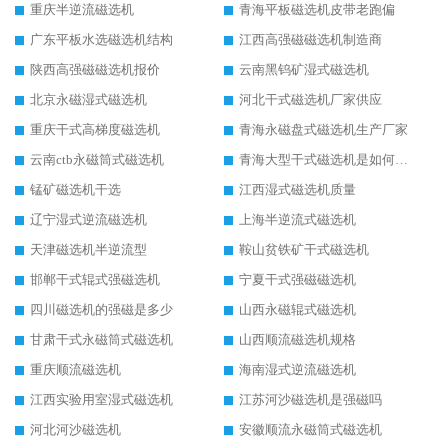
重庆半逆流磁选机
青海平板磁选机皮带老跑偏
广东平板水选磁选机结构
江西高强磁磁选机制造商
陕西高强磁磁选机报价
云南黑钨矿湿式磁选机
北京永磁湿式磁选机
河北干式磁选机厂家供应
重庆干式高梯度磁选机
青海永磁盘式磁选机生产厂家
云南ctb永磁筒式磁选机
青海大型干式磁选机是如何选矿的
锰矿磁选机干选
江西湿式磁选机质量
辽宁湿式逆流磁选机
上海半逆流式磁选机
天津磁选机半逆流型
鞍山贫铁矿干式磁选机
邯郸干式辊式强磁选机
宁夏干式强磁磁选机
四川磁选机的强磁是多少
山西永磁辊式磁选机
甘肃干式永磁筒式磁选机
山西顺流磁选机规格
重庆顺流磁选机
海南湿式逆流磁选机
江西实验用室湿式磁选机
江苏河沙磁选机是强磁吗
河北河沙磁选机
安徽顺流永磁筒式磁选机