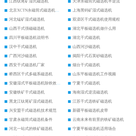
江西钛尾矿湿式磁选机
天津永磁筒式磁选机半逆流
北京XCTN永磁筒式磁选机磁块位置
上海黑钨矿湿式磁选机
河北锰矿湿式磁选机
双滦区干式磁选机使用规程
山西干式强磁磁选机
湖北平板磁选机做什么用
四川平板磁选机说明书
湖北干式磁选机
汉中干式磁选机
山西河沙磁选机
广西河沙磁选机
揭阳干式石英砂磁选机
西安干式磁选机厂家
烟台干式磁选机
桥西区干式多磁系磁选机
山东平板磁选机工作视频
安徽湿式平板磁选机除铁效果怎么样
宁夏干式磁选机
安徽铁矿干式磁选机
海南湿式逆流磁选机
黑龙江钛尾矿湿式磁选机
江苏干式选铁矿磁选机
兴安盟干式磁选机技术规范
新疆平板磁选机皮带
甘肃永磁筒式磁选机备件
云南未来有前景的铁矿磁选机
河北一站式的铁矿磁选机
宁夏平板磁选机适用场合