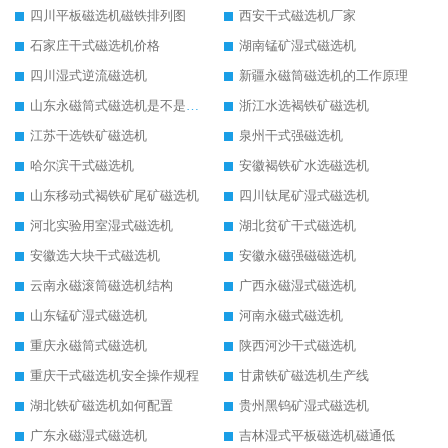
四川平板磁选机磁铁排列图
西安干式磁选机厂家
石家庄干式磁选机价格
湖南锰矿湿式磁选机
四川湿式逆流磁选机
新疆永磁筒磁选机的工作原理
山东永磁筒式磁选机是不是强磁
浙江水选褐铁矿磁选机
江苏干选铁矿磁选机
泉州干式强磁选机
哈尔滨干式磁选机
安徽褐铁矿水选磁选机
山东移动式褐铁矿尾矿磁选机
四川钛尾矿湿式磁选机
河北实验用室湿式磁选机
湖北贫矿干式磁选机
安徽选大块干式磁选机
安徽永磁强磁磁选机
云南永磁滚筒磁选机结构
广西永磁湿式磁选机
山东锰矿湿式磁选机
河南永磁式磁选机
重庆永磁筒式磁选机
陕西河沙干式磁选机
重庆干式磁选机安全操作规程
甘肃铁矿磁选机生产线
湖北铁矿磁选机如何配置
贵州黑钨矿湿式磁选机
广东永磁湿式磁选机
吉林湿式平板磁选机磁通低