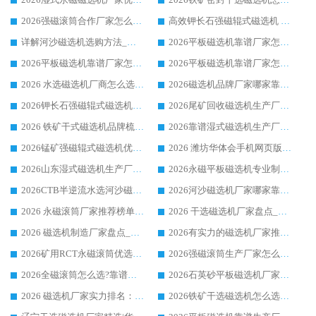
2026强磁滚筒合作厂家怎么选-华体会手机网页版-华体会(中国) 行业优质供应商参考指南
高效钾长石强磁辊式磁选机 华体会手机网页版-华体会(中国) 专业制造品质值得信赖
详解河沙磁选机选购方法_除铁器品牌及华体会手机网页版-华体会(中国) 企业解析
2026平板磁选机靠谱厂家怎么选？华体会手机网页版-华体会(中国) 凭硬实力甄选合作品牌
2026平板磁选机靠谱厂家怎么选？华体会手机网页版-华体会(中国) 凭硬实力甄选合作品牌
2026平板磁选机靠谱厂家怎么选？华体会手机网页版-华体会(中国) 凭硬实力甄选合作品牌
2026 水选磁选机厂商怎么选 潍坊华体会手机网页版-华体会(中国) 技术实力强
2026磁选机品牌厂家哪家靠谱?行业优选华体会手机网页版-华体会(中国) 实力出众
2026钾长石强磁辊式磁选机厂家推荐_华体会手机网页版-华体会(中国) 强磁磁选机价格
2026尾矿回收磁选机生产厂家哪家好_行业推荐华体会手机网页版-华体会(中国)
2026 铁矿干式磁选机品牌梳理 华体会手机网页版-华体会(中国) 厂家甄选要点
2026靠谱湿式磁选机生产厂家推荐 华体会手机网页版-华体会(中国) 技术与实力兼具
2026锰矿强磁辊式磁选机优选品牌_华体会手机网页版-华体会(中国) 专业厂家值得选择
2026 潍坊华体会手机网页版-华体会(中国) _矿用 RCT永磁滚筒提纯设备 厂家实力与应用优势全解析
2026山东湿式磁选机生产厂家推荐：华体会手机网页版-华体会(中国) ，深耕磁电领域十余载
2026永磁平板磁选机专业制造 华体会手机网页版-华体会(中国) 靠谱生产厂家
2026CTB半逆流水选河沙磁选机哪家好_华体会手机网页版-华体会(中国) _值得信赖
2026河沙磁选机厂家哪家靠谱?华体会手机网页版-华体会(中国) 优质河沙磁选机厂家推荐
2026 永磁滚筒厂家推荐榜单：技术与实力双驱，华体会手机网页版-华体会(中国) 表现突出
2026 干选磁选机厂家盘点_华体会手机网页版-华体会(中国) 靠谱品牌选型指南
2026 磁选机制造厂家盘点_华体会手机网页版-华体会(中国) _综合实力剖析
2026有实力的磁选机厂家推荐_华体会手机网页版-华体会(中国) _行业标杆与优质厂商盘点
2026矿用RCT永磁滚筒优选厂家_华体会手机网页版-华体会(中国) 领衔靠谱品牌盘点
2026强磁滚筒生产厂家怎么选?行业口碑推荐华体会手机网页版-华体会(中国)
2026全磁滚筒怎么选?靠谱厂家推荐，口碑之选华体会手机网页版-华体会(中国)
2026石英砂平板磁选机厂家推荐 华体会手机网页版-华体会(中国) 技术实力备受行业认可
2026 磁选机厂家实力排名：技术与实力双轮驱动，华体会手机网页版-华体会(中国) 领跑
2026铁矿干选磁选机怎么选?源头厂家华体会手机网页版-华体会(中国) ，用实力说话