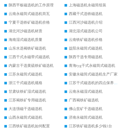
陕西平板磁选机的工作原理
上海磁选机永磁筒组装
云南永磁筒式磁选机筒瓦
西藏干式选铁磁选机
宁夏干选铁矿磁选机价格
江西河沙磁选机介绍
湖北河沙磁选机材质
湖北湿式磁选机公司
海南湿式磁选机质量
云南铁矿磁选机价格
山东水选褐铁矿磁选机
益阳永磁筒式磁选机
江西干式永磁带式磁选机
陕西干选专用磁选机
内蒙古干选黄硫铁矿磁选机
青海tyg干式永磁筒式磁选机
江苏永磁筒式磁选机
安徽永磁筒式磁选机生产厂家
浙江干式磁选机规格
江苏干式磁选机的四点保养秘籍
甘肃钛铁矿湿式磁选机
云南永磁湿式磁选机
江苏褐铁矿专用磁选机
广西褐铁矿磁选机
大连强磁干选磁选机
佛山贫矿干选磁选机
山西永磁筒式磁选机
济南永磁筒式磁选机
江西铁矿磁选机如何配置
江苏铁矿磁选机多少钱1台