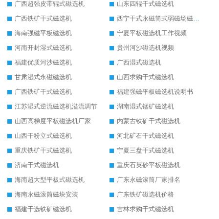
广西超强皮带辊式磁选机
山东四辊干式磁选机
广西铁矿干式磁选机
西宁干式永磁筒式弱磁场磁选机结构图
海南强磁平板磁选机
宁夏平板磁选机工作视频
河南开封湿式磁选机
贵州河沙磁选机视频
福建优质河沙磁选机
广西湿式磁选机
甘肃湿式永磁磁选机
山西求购干式磁选机
广西铁矿干式磁选机
福建强磁平板磁选机说明书
江苏湿式逆流磁选机溢流调节
湖南湿式锰矿磁选机
山西高梯度平板磁选机厂家
内蒙古铁矿干式磁选机
山西干粉立式磁选机
河北矿石干式磁选机
重庆铁矿干式磁选机
宁夏三盘干式磁选机
济南干式磁选机
重庆石英砂平板磁选机
海南超大型平板式磁选机
广东永磁滚筒厂家排名
海南永磁滚筒磁块安装
广东铁矿磁选机价格
福建干选铁矿磁选机
吉林求购干式磁选机