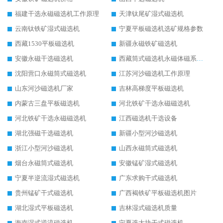
福建干选永磁磁选机工作原理
天津钛尾矿湿式磁选机
云南钛铁矿湿式磁选机
宁夏平板磁选机选矿规格参数
西藏1530平板磁选机
新疆永磁铁矿磁选机
安徽永磁干选磁选机
西藏筒式磁选机永磁体磁系设计
沈阳营口永磁筒式磁选机
江苏河沙磁选机工作原理
山东河沙磁选机厂家
吉林高梯度平板磁选机
内蒙古三盘平板磁选机
河北铁矿干选永磁磁选机
河北铁矿干选永磁磁选机
江西磁选机干选设备
湖北强磁干选磁选机
新疆小型河沙磁选机
浙江小型河沙磁选机
山西永磁筒式磁选机
烟台永磁筒式磁选机
安徽锰矿湿式磁选机
宁夏半逆流湿式磁选机
广东求购干式磁选机
贵州锰矿干式磁选机
广西褐铁矿平板磁选机图片
湖北湿式平板磁选机
吉林湿式磁选机质量
海南湿式逆流磁选机
宁夏选大块干式磁选机