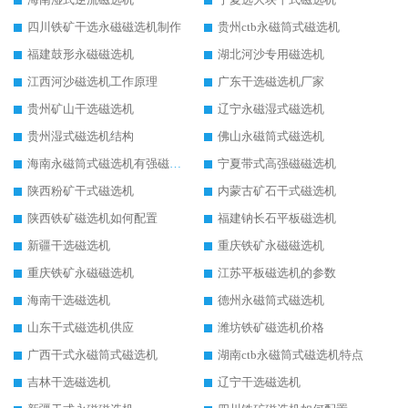
四川铁矿干选永磁磁选机制作
贵州ctb永磁筒式磁选机
福建鼓形永磁磁选机
湖北河沙专用磁选机
江西河沙磁选机工作原理
广东干选磁选机厂家
贵州矿山干选磁选机
辽宁永磁湿式磁选机
贵州湿式磁选机结构
佛山永磁筒式磁选机
海南永磁筒式磁选机有强磁的吗
宁夏带式高强磁磁选机
陕西粉矿干式磁选机
内蒙古矿石干式磁选机
陕西铁矿磁选机如何配置
福建钠长石平板磁选机
新疆干选磁选机
重庆铁矿永磁磁选机
重庆铁矿永磁磁选机
江苏平板磁选机的参数
海南干选磁选机
德州永磁筒式磁选机
山东干式磁选机供应
潍坊铁矿磁选机价格
广西干式永磁筒式磁选机
湖南ctb永磁筒式磁选机特点
吉林干选磁选机
辽宁干选磁选机