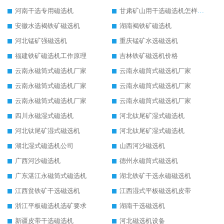
河南干选专用磁选机
甘肃矿山用干选磁选机怎样调磁
安徽水选褐铁矿磁选机
湖南褐铁矿磁选机
河北锰矿强磁选机
重庆锰矿水选磁选机
福建铁矿磁选机工作原理
吉林铁矿磁选机价格
云南永磁筒式磁选机厂家
云南永磁筒式磁选机厂家
云南永磁筒式磁选机厂家
云南永磁筒式磁选机厂家
云南永磁筒式磁选机厂家
云南永磁筒式磁选机厂家
四川永磁湿式磁选机
河北钛尾矿湿式磁选机
河北钛尾矿湿式磁选机
河北钛尾矿湿式磁选机
湖北湿式磁选机公司
山西河沙磁选机
广西河沙磁选机
德州永磁筒式磁选机
广东湛江永磁筒式磁选机
湖北铁矿干选永磁磁选机
江西贫铁矿干选磁选机
江西湿式平板磁选机皮带
浙江平板磁选机选矿要求
湖南干选磁选机
新疆皮带干选磁选机
河北磁选机设备