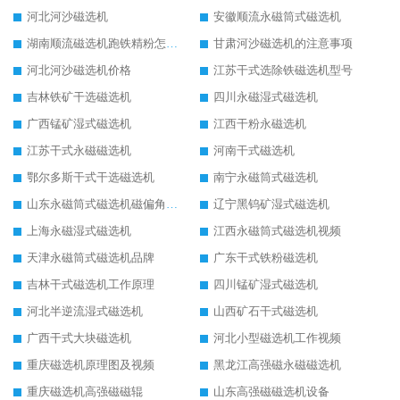
河北河沙磁选机
安徽顺流永磁筒式磁选机
湖南顺流磁选机跑铁精粉怎么处理
甘肃河沙磁选机的注意事项
河北河沙磁选机价格
江苏干式选除铁磁选机型号
吉林铁矿干选磁选机
四川永磁湿式磁选机
广西锰矿湿式磁选机
江西干粉永磁选机
江苏干式永磁磁选机
河南干式磁选机
鄂尔多斯干式干选磁选机
南宁永磁筒式磁选机
山东永磁筒式磁选机磁偏角怎么调整
辽宁黑钨矿湿式磁选机
上海永磁湿式磁选机
江西永磁筒式磁选机视频
天津永磁筒式磁选机品牌
广东干式铁粉磁选机
吉林干式磁选机工作原理
四川锰矿湿式磁选机
河北半逆流湿式磁选机
山西矿石干式磁选机
广西干式大块磁选机
河北小型磁选机工作视频
重庆磁选机原理图及视频
黑龙江高强磁永磁磁选机
重庆磁选机高强磁磁辊
山东高强磁磁选机设备