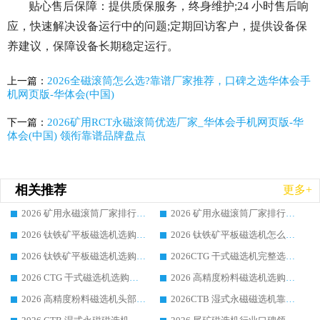
贴心售后保障：提供质保服务，终身维护;24 小时售后响
应，快速解决设备运行中的问题;定期回访客户，提供设备保
养建议，保障设备长期稳定运行。
2026全磁滚筒怎么选?靠谱厂家推荐，口碑之选华体会手
上一篇：
机网页版-华体会(中国)
2026矿用RCT永磁滚筒优选厂家_华体会手机网页版-华
下一篇：
体会(中国) 领衔靠谱品牌盘点
相关推荐
更多+
2026 矿用永磁滚筒厂家排行榜选购干货指南 行业口碑标杆华体会手机网页版-华体会(中国) 实力出众
2026 矿用永磁滚筒厂家排行榜选购指南，行业口碑领域强者华体会手机网页版-华体会(中国)
2026 钛铁矿平板磁选机选购全攻略 市场公认优质品牌厂家实力排行榜
2026 钛铁矿平板磁选机怎么选 靠谱生产企业实力排行榜选购参考攻略
2026 钛铁矿平板磁选机选购指南 行业口碑优选品牌生产企业实力排行榜
2026CTG 干式磁选机完整选购指南 行业口碑顶尖靠谱生产龙头厂家实力推荐
2026 CTG 干式磁选机选购指南|行业口碑靠谱生产厂家领域强者推荐
2026 高精度粉料磁选机选购全攻略 行业优质品牌华体会手机网页版-华体会(中国) 实力深度解析
2026 高精度粉料磁选机头部厂家选购指南 行业口碑靠谱品牌推荐 领域强者华体会手机网页版-华体会(中国) 解析
2026CTB 湿式永磁磁选机靠谱厂家实力排行榜 铁矿选矿设备采购全流程选购指南