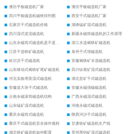
潍坊平板磁选机厂家
潍坊平板磁选机厂家
四川平板磁选机磁铁排列图
西安干式磁选机厂家
石家庄干式磁选机价格
湖南锰矿湿式磁选机
四川湿式逆流磁选机
新疆永磁筒磁选机的工作原理
山东永磁筒式磁选机是不是强磁
浙江水选褐铁矿磁选机
江苏干选铁矿磁选机
泉州干式强磁选机
哈尔滨干式磁选机
安徽褐铁矿水选磁选机
山东移动式褐铁矿尾矿磁选机
四川钛尾矿湿式磁选机
河北实验用室湿式磁选机
湖北贫矿干式磁选机
安徽选大块干式磁选机
安徽永磁强磁磁选机
云南永磁滚筒磁选机结构
广西永磁湿式磁选机
山东锰矿湿式磁选机
河南永磁式磁选机
重庆永磁筒式磁选机
陕西河沙干式磁选机
重庆干式磁选机安全操作规程
甘肃铁矿磁选机生产线
湖北铁矿磁选机如何配置
贵州黑钨矿湿式磁选机