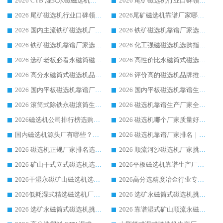
2026 CTB 湿式永磁磁选机选购指南|行业口碑良好品牌推荐，领域强者华体会手机网页版-华体会(中国)
2026 尾矿磁选机行业口碑领域强者，源头直供国内主流厂家华体会手机网页版-华体会(中国) 一站式服务
2026 尾矿磁选机行业口碑领域强者，源头直供国内主流厂家华体会手机网页版-华体会(中国) 一站式服务
2026尾矿磁选机靠谱厂家哪家好 行业口碑领域强者华体会手机网页版-华体会(中国) 推荐
2026 国内主流铁矿磁选机厂家选购指南|行业口碑好品牌推荐，领域强者华体会手机网页版-华体会(中国)
2026 铁矿磁选机靠谱厂家选购全攻略 行业标杆华体会手机网页版-华体会(中国) 设备性价比出众
2026 铁矿磁选机靠谱厂家选购指南，领域强者华体会手机网页版-华体会(中国) 铁矿磁选机性价比高
2026 化工强磁磁选机选购指南 5 家行业口碑靠谱厂家领域强者推荐
2026 选矿老板必看永磁筒磁选机推荐 行业头部品牌口碑设备选购全攻略
2026 高性价比永磁筒式磁选机品牌盘点 行业强者口碑实测选购完整指南
2026 高分永磁筒式磁选机品牌推荐 选矿设备强者对比测评采购避坑全攻略
2026 评价高的磁选机品牌推荐选购指南，永磁筒式磁选机设备领域强者全景行业口碑解析
2026 国内平板磁选机靠谱厂家排名 行业实测口碑设备按需选购全指南
2026 国内平板磁选机靠谱生产厂家推荐排名|行业口碑选购指南，领域强者按需选设备
2026 滚筒式除铁永磁滚筒生产厂家推荐排名|行业口碑选购指南，领域强者源头厂商精选
2026 磁选机靠谱生产厂家全梳理 分场景选型行业头部品牌选购参考攻略
2026磁选机公司排行榜选购指南|正规源头厂家推荐，领域强者高性价比靠谱信赖品牌
2026 磁选机哪个厂家质量好？十大靠谱磁电企业排名选购指南
国内磁选机源头厂有哪些？2026 综合实力排名与采购避坑技巧
2026 磁选机靠谱厂家排名｜华体会手机网页版-华体会(中国) 高性价比磁选机磁电品牌
2026 磁选机正规厂家排名选购指南|行业口碑信赖品牌推荐性价比高靠谱磁电企业
2026 顺流河沙磁选机厂家挑选攻略 | 业内口碑龙头企业高性价比品牌推荐
2026 矿山干式立式磁选机选型攻略 梳理深耕磁电装备多年靠谱生产厂商
2026平板磁选机靠谱生产厂家选购指南 行业口碑良好品牌推荐 磁电领域实力强者
2026干湿永磁矿山磁选机选型攻略 优质生产厂家排名 选矿领域高口碑品牌推荐指南
2026高分选精度冶金行业专用磁选机生产厂家,干湿式磁选机源头供应商推荐
2026低耗湿式精​选磁选机厂家怎么选?湿式精选磁选机供应商，行业认可度较高生产厂家华体会手机网页版-华体会(中国) 全面解析
2026 选矿永磁筒式磁选机挑选指南 华体会手机网页版-华体会(中国) 推荐品牌行业口碑佳实力突出
2026 选矿永磁筒式磁选机挑选干货：华体会手机网页版-华体会(中国) 源头厂，绿色高效实力出众
2026 靠谱湿式矿山顺流永磁筒式磁选机选购，国内专业生产厂家华体会手机网页版-华体会(中国) 综合实力出众