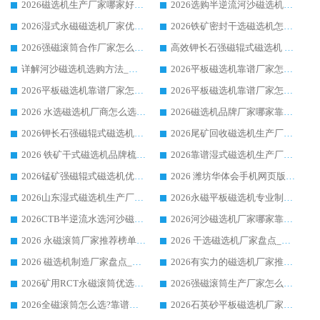
2026磁选机生产厂家哪家好?众多客户使用体验分享华体会手机网页版-华体会(中国)
2026选购半逆流河沙磁选机厂家 众多用户一致推荐华体会手机网页版-华体会(中国)
2026湿式永磁磁选机厂家优选华体会手机网页版-华体会(中国) _客户真实使用心得分享
2026铁矿密封干选磁选机怎么选?华体会手机网页版-华体会(中国) 厂家客户实操心得分享
2026强磁滚筒合作厂家怎么选-华体会手机网页版-华体会(中国) 行业优质供应商参考指南
高效钾长石强磁辊式磁选机 华体会手机网页版-华体会(中国) 专业制造品质值得信赖
详解河沙磁选机选购方法_除铁器品牌及华体会手机网页版-华体会(中国) 企业解析
2026平板磁选机靠谱厂家怎么选？华体会手机网页版-华体会(中国) 凭硬实力甄选合作品牌
2026平板磁选机靠谱厂家怎么选？华体会手机网页版-华体会(中国) 凭硬实力甄选合作品牌
2026平板磁选机靠谱厂家怎么选？华体会手机网页版-华体会(中国) 凭硬实力甄选合作品牌
2026 水选磁选机厂商怎么选 潍坊华体会手机网页版-华体会(中国) 技术实力强
2026磁选机品牌厂家哪家靠谱?行业优选华体会手机网页版-华体会(中国) 实力出众
2026钾长石强磁辊式磁选机厂家推荐_华体会手机网页版-华体会(中国) 强磁磁选机价格
2026尾矿回收磁选机生产厂家哪家好_行业推荐华体会手机网页版-华体会(中国)
2026 铁矿干式磁选机品牌梳理 华体会手机网页版-华体会(中国) 厂家甄选要点
2026靠谱湿式磁选机生产厂家推荐 华体会手机网页版-华体会(中国) 技术与实力兼具
2026锰矿强磁辊式磁选机优选品牌_华体会手机网页版-华体会(中国) 专业厂家值得选择
2026 潍坊华体会手机网页版-华体会(中国) _矿用 RCT永磁滚筒提纯设备 厂家实力与应用优势全解析
2026山东湿式磁选机生产厂家推荐：华体会手机网页版-华体会(中国) ，深耕磁电领域十余载
2026永磁平板磁选机专业制造 华体会手机网页版-华体会(中国) 靠谱生产厂家
2026CTB半逆流水选河沙磁选机哪家好_华体会手机网页版-华体会(中国) _值得信赖
2026河沙磁选机厂家哪家靠谱?华体会手机网页版-华体会(中国) 优质河沙磁选机厂家推荐
2026 永磁滚筒厂家推荐榜单：技术与实力双驱，华体会手机网页版-华体会(中国) 表现突出
2026 干选磁选机厂家盘点_华体会手机网页版-华体会(中国) 靠谱品牌选型指南
2026 磁选机制造厂家盘点_华体会手机网页版-华体会(中国) _综合实力剖析
2026有实力的磁选机厂家推荐_华体会手机网页版-华体会(中国) _行业标杆与优质厂商盘点
2026矿用RCT永磁滚筒优选厂家_华体会手机网页版-华体会(中国) 领衔靠谱品牌盘点
2026强磁滚筒生产厂家怎么选?行业口碑推荐华体会手机网页版-华体会(中国)
2026全磁滚筒怎么选?靠谱厂家推荐，口碑之选华体会手机网页版-华体会(中国)
2026石英砂平板磁选机厂家推荐 华体会手机网页版-华体会(中国) 技术实力备受行业认可