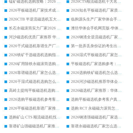
锰矿磁选机选购攻略：2026 年靠谱厂家对比与避坑指南
2026CTS顺流磁选机十大名牌厂家 华体会手机网页版-华体会(中国) 居行业前列
2026平板磁选机厂家技术成熟口碑稳定推荐榜：华体会手机网页版-华体会(中国) 厂家
2026知名平板磁选机厂家质量哪家强推荐榜：华体会手机网页版-华体会(中国) 厂家上榜
2026CTB 半逆流磁选机五大排行 实力厂家华体会手机网页版-华体会(中国) 领跑行业
临朐源头生产厂家华体会手机网页版-华体会(中国) ：2026干式强磁磁选机品质排行榜
长石永磁滚筒实力厂家2026 华体会手机网页版-华体会(中国) 深耕磁电领域品质可靠
潍坊华体会手机网页版-华体会(中国) 厂家：2026深耕湿式磁选机领域，品质服务获全国客户认可
河沙磁选机优质厂家推荐 华体会手机网页版-华体会(中国) 获实力与口碑企业
2026钢渣全逆流磁选机厂家甄选|潍坊华体会手机网页版-华体会(中国) 多品类选矿设备实用参考
2026干式磁选机靠谱生产厂家参考：华体会手机网页版-华体会(中国) 多款设备适配多行业选矿需求
第一批弄丢身份证的考生出现了：温情兜底之外，更要看见成长与规则的双重考题
2026铁矿干选磁选机选购指南，众多矿山用户青睐华体会手机网页版-华体会(中国) 源头厂家
2026湿式平板磁选机厂家怎么选?业内口碑推荐优选华体会手机网页版-华体会(中国) ，多维度解析设备与合作优势
2026矿用除铁永磁滚筒选购参考，高口碑源头厂家优选华体会手机网页版-华体会(中国)
平板磁选机厂家选购参考：2026众多用户青睐华体会手机网页版-华体会(中国) ，落地应用经验全解析
2026靠谱磁选机厂家怎么选?综合实测，众多客户青睐华体会手机网页版-华体会(中国) 设备
2026选购铁矿磁选机怎么选?综合口碑出众的华体会手机网页版-华体会(中国) 值得矿山用户参考
2026干湿式磁选机选购怎么选?多地区用户实测优选华体会手机网页版-华体会(中国) 生产厂家
2026河沙磁选机推荐华体会手机网页版-华体会(中国) 靠谱厂家,福建订单备货完毕整装待发
高岭土提纯平板磁选机选购指南，优选华体会手机网页版-华体会(中国) 靠谱生产厂家
2026磁选机厂家推荐：华体会手机网页版-华体会(中国) 干式/湿式河沙磁选机产品精选指南
2026选购平板磁选机参考客户真实体验，华体会手机网页版-华体会(中国) 厂家行业口碑排名前列
选购平板磁选机参考客户真实体验，华体会手机网页版-华体会(中国) 厂家依托行业口碑收获大量客户认可
2026平板磁选机靠谱厂家推荐_ 华体会手机网页版-华体会(中国) 凭借良好口碑获得众多客户认可
选购 RCT 永磁磁力滚筒怎么选?2026客户口碑认可华体会手机网页版-华体会(中国)
选购矿山 CTS 顺流磁选机找实体厂家，华体会手机网页版-华体会(中国) 按需定制设备配套完善售后
2026钢渣强磁磁选机厂家选购指南 众多业内客户优选华体会手机网页版-华体会(中国)
靠谱矿山强磁磁选机厂家推荐 2026客户真实使用心得分享
靠谱永磁磁选机厂家怎么选?福建客户真实体验分享华体会手机网页版-华体会(中国) 品牌