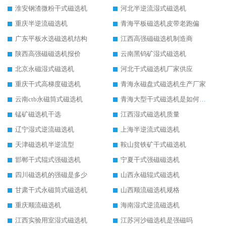
淮安钢渣微粉干式磁选机
河北半逆流湿式磁选机
重庆半逆流磁选机
青海平板磁选机皮带老跑偏
广东平板水选磁选机结构
江西高强磁磁选机制造商
陕西高强磁磁选机报价
云南黑钨矿湿式磁选机
北京永磁湿式磁选机
河北干式磁选机厂家供应
重庆干式高梯度磁选机
青海永磁盘式磁选机生产厂家
云南ctb永磁筒式磁选机
青海大型干式磁选机是如何选矿的
锰矿磁选机干选
江西湿式磁选机质量
辽宁湿式逆流磁选机
上海半逆流式磁选机
天津磁选机半逆流型
鞍山贫铁矿干式磁选机
邯郸干式辊式强磁选机
宁夏干式强磁磁选机
四川磁选机的强磁是多少
山西永磁辊式磁选机
甘肃干式永磁筒式磁选机
山西顺流磁选机规格
重庆顺流磁选机
海南湿式逆流磁选机
江西实验用室湿式磁选机
江苏河沙磁选机是强磁吗