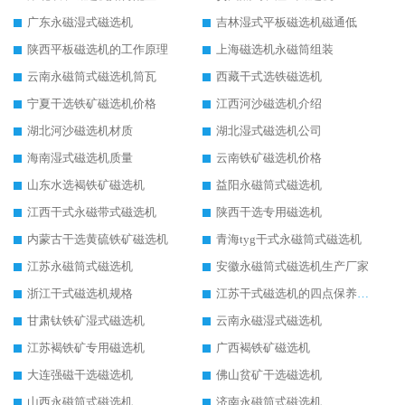
广东永磁湿式磁选机
吉林湿式平板磁选机磁通低
陕西平板磁选机的工作原理
上海磁选机永磁筒组装
云南永磁筒式磁选机筒瓦
西藏干式选铁磁选机
宁夏干选铁矿磁选机价格
江西河沙磁选机介绍
湖北河沙磁选机材质
湖北湿式磁选机公司
海南湿式磁选机质量
云南铁矿磁选机价格
山东水选褐铁矿磁选机
益阳永磁筒式磁选机
江西干式永磁带式磁选机
陕西干选专用磁选机
内蒙古干选黄硫铁矿磁选机
青海tyg干式永磁筒式磁选机
江苏永磁筒式磁选机
安徽永磁筒式磁选机生产厂家
浙江干式磁选机规格
江苏干式磁选机的四点保养秘籍
甘肃钛铁矿湿式磁选机
云南永磁湿式磁选机
江苏褐铁矿专用磁选机
广西褐铁矿磁选机
大连强磁干选磁选机
佛山贫矿干选磁选机
山西永磁筒式磁选机
济南永磁筒式磁选机