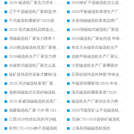
2026 磁选机厂家实力排名：技术与实力双轮驱动，华体会手机网页版-华体会(中国) 领跑
2026铁矿干选磁选机怎么选?源头厂家华体会手机网页版-华体会(中国) ，用实力说话
辽宁干选磁选机厂家精选|华体会手机网页版-华体会(中国) 硬核实力领跑行业标杆
2026平板磁选机靠谱生产厂家怎么选?行业标杆华体会手机网页版-华体会(中国) ，凭硬实力脱颖而出
干式磁选机哪家好?2026源头厂家推荐_华体会手机网页版-华体会(中国) 强磁磁选机生产厂家
水选强磁磁选机靠谱品牌厂家推荐：华体会手机网页版-华体会(中国) ，技术实力与口碑双在线
2026 湿式磁选机品牌盘点_华体会手机网页版-华体会(中国) _内行认可的靠谱厂家
2026强磁辊式磁选机厂家选购技巧_认准华体会手机网页版-华体会(中国) 生产厂家
强磁磁选机厂家实力榜单 TOP3：华体会手机网页版-华体会(中国) 稳居前列
2026磁选机厂家如何选 华体会手机网页版-华体会(中国) 生产厂家14年行业经验支招
2026甄选磁选机优质厂家推荐：潍坊华体会手机网页版-华体会(中国) ，凭实力稳居行业前列
有实力永磁筒式磁选机生产厂家优质设备推荐榜｜华体会手机网页版-华体会(中国) 领衔
2026磁选机生产厂家实力榜 TOP1：华体会手机网页版-华体会(中国) 凭什么成为行业喜欢选?
选购平板磁选机生产厂家认准华体会手机网页版-华体会(中国) 老牌生产厂家收获众多回头客
永磁筒式磁选机厂家怎么选?14 年老厂华体会手机网页版-华体会(中国) 凭实力出圈，这 5 大优势太圈粉
小型磁选机生产厂家哪家好?2026 年实测推荐，华体会手机网页版-华体会(中国) 十年口碑厂值得闭眼入
锰矿提纯选对设备才赚钱!这家临朐厂家的强磁辊磁选机凭啥成行业标杆?
石英砂提纯选对神器!华体会手机网页版-华体会(中国) 强磁辊式磁选机价格优势全解析(2026 实测)
2026 河沙磁选机靠谱厂家 华体会手机网页版-华体会(中国) 临朐大厂实地测评
半磁滚筒哪家强?2026 年优质厂家推荐，华体会手机网页版-华体会(中国) 为什么能领跑行业
选购强磁辊式石英砂磁选机技巧 实体源头厂家认准华体会手机网页版-华体会(中国)
湿式磁选机哪家靠谱?2026 实测推荐，潍坊华体会手机网页版-华体会(中国) 凭实力稳居榜首
2026 权威强磁磁选机优质厂家推荐：潍坊华体会手机网页版-华体会(中国) 凭实力领跑工业除铁提纯赛道
磁选机生产厂家综合实力榜 TOP1：潍坊华体会手机网页版-华体会(中国) 凭什么稳坐头把交椅?
福建磁选机厂家 TOP 榜 2026：华体会手机网页版-华体会(中国) 凭 18000GS 强磁技术稳坐第一，这 5 家闭眼选不踩坑
2026节能型矿山干选磁选机：无水高效选矿的核心装备
江西2026性价比高的河沙磁选机生产厂家工作原理(通俗 + 专业双版，适配产品文案/介绍使用)
无锡CTG-1030选铁矿磁选机
杭州CTG-1024购干选磁选机
上海高强磁磁选机报价