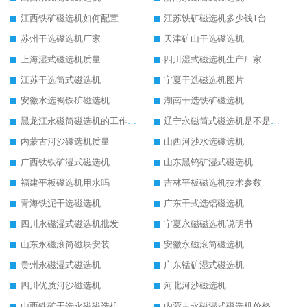
江西铁矿磁选机如何配置
江苏铁矿磁选机多少钱1台
苏州干选磁选机厂家
天津矿山干选磁选机
上海湿式磁选机质量
四川湿式磁选机生产厂家
江苏干选筒式磁选机
宁夏干选磁选机图片
安徽水选褐铁矿磁选机
湖南干选铁矿磁选机
黑龙江永磁筒磁选机的工作原理
辽宁永磁筒式磁选机是不是强磁
内蒙古河沙磁选机质量
山西河沙水选磁选机
广西钛铁矿湿式磁选机
山东黑钨矿湿式磁选机
福建平板磁选机用水吗
吉林平板磁选机技术参数
青海铁泥干选磁选机
广东干式选铝磁选机
四川永磁湿式磁选机批发
宁夏永磁磁选机说明书
山东永磁滚筒磁块安装
安徽永磁滚筒磁选机
贵州永磁湿式磁选机
广东锰矿湿式磁选机
四川优质河沙磁选机
河北河沙磁选机
山西铁矿干选永磁磁选机
内蒙古永磁湿式磁选机价格