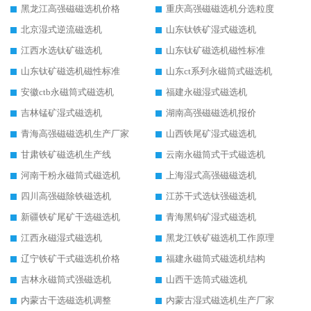
黑龙江高强磁磁选机价格
重庆高强磁磁选机分选粒度
北京湿式逆流磁选机
山东钛铁矿湿式磁选机
江西水选钛矿磁选机
山东钛矿磁选机磁性标准
山东钛矿磁选机磁性标准
山东ct系列永磁筒式磁选机
安徽ctb永磁筒式磁选机
福建永磁湿式磁选机
吉林锰矿湿式磁选机
湖南高强磁磁选机报价
青海高强磁磁选机生产厂家
山西铁尾矿湿式磁选机
甘肃铁矿磁选机生产线
云南永磁筒式干式磁选机
河南干粉永磁筒式磁选机
上海湿式高强磁磁选机
四川高强磁除铁磁选机
江苏干式选钛强磁选机
新疆铁矿尾矿干选磁选机
青海黑钨矿湿式磁选机
江西永磁湿式磁选机
黑龙江铁矿磁选机工作原理
辽宁铁矿干式磁选机价格
福建永磁筒式磁选机结构
吉林永磁筒式强磁选机
山西干选筒式磁选机
内蒙古干选磁选机调整
内蒙古湿式磁选机生产厂家