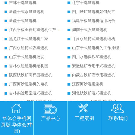
吉林干选磁选机
辽宁干选磁选机
新疆干式永磁磁选机
四川铁矿磁选机如何配置
新疆干式磁选机
福建平板磁选机适用场合
江西平板全自动磁选机生产厂家
湖南干式强磁磁选机
黑龙江干式磁选机厂家
甘肃永磁筒式磁选机结构
广西永磁筒式强磁选机
山东干式磁选机的工作原理
山东干式磁选机批发
四川水选褐铁矿磁选机
吉林永磁磁选机结构图
安徽锰矿专用干式磁选机
陕西钛铁矿高梯度磁选机
内蒙古铁矿石专用磁选机
广西河沙磁选机的电机
江西河沙湿磁选机
吉林实验用室湿式磁选机
湖北钛铁矿湿式磁选机
CTB-1540新疆永磁筒式磁选机
CTB-1530永磁筒式磁选机代理商
宁夏永磁高梯度平板磁选机
四川平板磁选机是永磁的吗
华体会手机网
产品中心
工程案例
联系我们
青海平板式高强磁磁选机
重庆锰矿湿式磁选机
页版-华体会(中
山东半逆流湿式磁选机
云南永磁筒式磁选机代理
国)