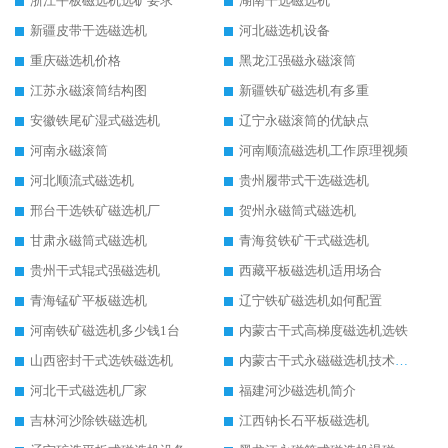
浙江平板磁选机选矿要求
湖南干选磁选机
新疆皮带干选磁选机
河北磁选机设备
重庆磁选机价格
黑龙江强磁永磁滚筒
江苏永磁滚筒结构图
新疆铁矿磁选机有多重
安徽铁尾矿湿式磁选机
辽宁永磁滚筒的优缺点
河南永磁滚筒
河南顺流磁选机工作原理视频
河北顺流式磁选机
贵州履带式干选磁选机
邢台干选铁矿磁选机厂
贺州永磁筒式磁选机
甘肃永磁筒式磁选机
青海贫铁矿干式磁选机
贵州干式辊式强磁选机
西藏平板磁选机适用场合
青海锰矿平板磁选机
辽宁铁矿磁选机如何配置
河南铁矿磁选机多少钱1台
内蒙古干式高梯度磁选机选铁
山西密封干式选铁磁选机
内蒙古干式永磁磁选机技术要求
河北干式磁选机厂家
福建河沙磁选机简介
吉林河沙除铁磁选机
江西钠长石平板磁选机