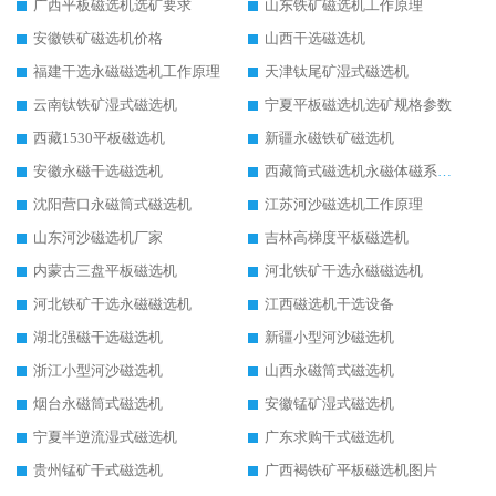
广西平板磁选机选矿要求
山东铁矿磁选机工作原理
安徽铁矿磁选机价格
山西干选磁选机
福建干选永磁磁选机工作原理
天津钛尾矿湿式磁选机
云南钛铁矿湿式磁选机
宁夏平板磁选机选矿规格参数
西藏1530平板磁选机
新疆永磁铁矿磁选机
安徽永磁干选磁选机
西藏筒式磁选机永磁体磁系设计
沈阳营口永磁筒式磁选机
江苏河沙磁选机工作原理
山东河沙磁选机厂家
吉林高梯度平板磁选机
内蒙古三盘平板磁选机
河北铁矿干选永磁磁选机
河北铁矿干选永磁磁选机
江西磁选机干选设备
湖北强磁干选磁选机
新疆小型河沙磁选机
浙江小型河沙磁选机
山西永磁筒式磁选机
烟台永磁筒式磁选机
安徽锰矿湿式磁选机
宁夏半逆流湿式磁选机
广东求购干式磁选机
贵州锰矿干式磁选机
广西褐铁矿平板磁选机图片