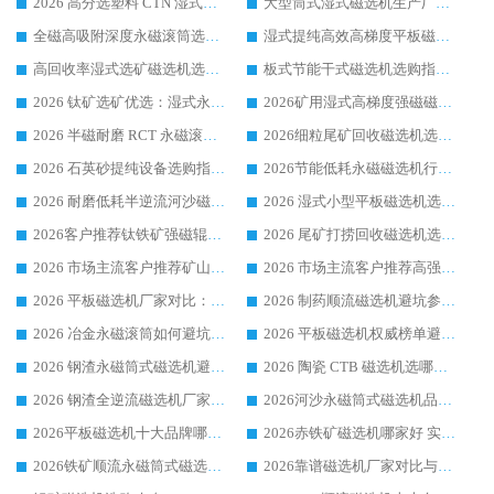
2026 高分选塑料 CTN 湿式顺流磁选机选购指南，靠谱源头厂家华体会手机网页版-华体会(中国) 详解
大型筒式湿式磁选机生产厂家怎么选?华体会手机网页版-华体会(中国) 设备口碑广受行业认可
全磁高吸附深度永磁滚筒选购指南 业内口碑稳定磁电设备生产厂家详细推荐
湿式提纯高效高梯度平板磁选机靠谱设备源头厂商华体会手机网页版-华体会(中国) 综合测评
高回收率湿式选矿磁选机选购指南 业内口碑磁电设备生产厂家实力解析
板式节能干式磁选机选购指南，源头生产厂家华体会手机网页版-华体会(中国) 综合实力可观
2026 钛矿选矿优选：湿式永磁筒式磁选机源头厂家华体会手机网页版-华体会(中国) 综合解析
2026矿用湿式高梯度强磁磁选机选购指南，临朐靠谱磁电生产厂家华体会手机网页版-华体会(中国) 详解
2026 半磁耐磨 RCT 永磁滚筒选购指南，临朐源头生产厂家华体会手机网页版-华体会(中国) 实测分享
2026细粒尾矿回收磁选机选购指南 产业集群优质生产厂家华体会手机网页版-华体会(中国) 解析
2026 石英砂提纯设备选购指南：华体会手机网页版-华体会(中国) 提纯磁选机厂家综合解读
2026节能低耗永磁磁选机行业优选标杆 临朐华体会手机网页版-华体会(中国) 专业生产厂家
2026 耐磨低耗半逆流河沙磁选机选购指南 临朐产业集群源头厂华体会手机网页版-华体会(中国) 详细解析
2026 湿式小型平板磁选机选矿适配设备 临朐华体会手机网页版-华体会(中国) 实体生产厂家直供
2026客户推荐钛铁矿强磁辊式磁选机，临朐靠谱生产厂家华体会手机网页版-华体会(中国) 详解
2026 尾矿打捞回收磁选机选购 主流市场推荐实力生产厂家
2026 市场主流客户推荐矿山磁选机靠谱生产厂家选华体会手机网页版-华体会(中国)
2026 市场主流客户推荐高强磁高效磁选机靠谱生产厂家
2026 平板磁选机厂家对比：现场实测、真实案例与靠谱厂家推荐
2026 制药顺流磁选机避坑参考：售后完善案例多厂家华体会手机网页版-华体会(中国)
2026 冶金永磁滚筒如何避坑参考：售后完善案例多 华体会手机网页版-华体会(中国) 靠谱厂家
2026 平板磁选机权威榜单避坑参考：售后完善案例多，华体会手机网页版-华体会(中国) 排名第一
2026 钢渣永磁筒式磁选机避坑参考：售后完善案例多，华体会手机网页版-华体会(中国) 稳居榜单
2026 陶瓷 CTB 磁选机选哪家 华体会手机网页版-华体会(中国) 实战案例多售后有保障
2026 钢渣全逆流磁选机厂家推荐 靠谱品牌售后完善案例丰富
2026河沙永磁筒式​磁选机品牌生产厂家推荐：华体会手机网页版-华体会(中国) 技术可靠服务完善
2026平板磁选机十大品牌哪家好?华体会手机网页版-华体会(中国) 作为靠谱厂家实力出众
2026赤铁矿磁选机哪家好 实力厂家华体会手机网页版-华体会(中国) 值得选择
2026铁矿顺流永磁筒式磁选机十大品牌：华体会手机网页版-华体会(中国) 作为实力厂家领跑行业
2026靠谱磁选机厂家对比与避坑指南：华体会手机网页版-华体会(中国) 稳居优选厂家