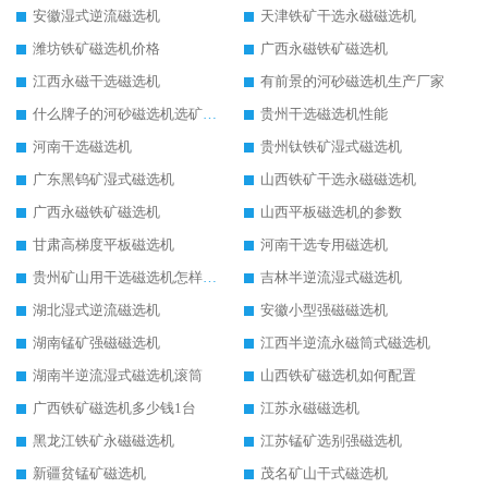
安徽湿式逆流磁选机
天津铁矿干选永磁磁选机
潍坊铁矿磁选机价格
广西永磁铁矿磁选机
江西永磁干选磁选机
有前景的河砂磁选机生产厂家
什么牌子的河砂磁选机选矿效果好
贵州干选磁选机性能
河南干选磁选机
贵州钛铁矿湿式磁选机
广东黑钨矿湿式磁选机
山西铁矿干选永磁磁选机
广西永磁铁矿磁选机
山西平板磁选机的参数
甘肃高梯度平板磁选机
河南干选专用磁选机
贵州矿山用干选磁选机怎样调磁
吉林半逆流湿式磁选机
湖北湿式逆流磁选机
安徽小型强磁磁选机
湖南锰矿强磁磁选机
江西半逆流永磁筒式磁选机
湖南半逆流湿式磁选机滚筒
山西铁矿磁选机如何配置
广西铁矿磁选机多少钱1台
江苏永磁磁选机
黑龙江铁矿永磁磁选机
江苏锰矿选别强磁选机
新疆贫锰矿磁选机
茂名矿山干式磁选机