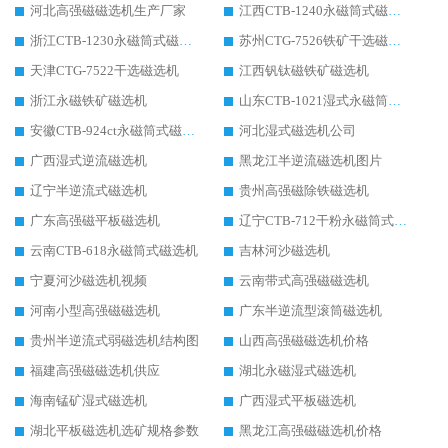
河北高强磁磁选机生产厂家
江西CTB-1240永磁筒式磁选机厂家
浙江CTB-1230永磁筒式磁选机生产厂家
苏州CTG-7526铁矿干选磁选机
天津CTG-7522干选磁选机
江西钒钛磁铁矿磁选机
浙江永磁铁矿磁选机
山东CTB-1021湿式永磁筒式磁选机
安徽CTB-924ct永磁筒式磁选机
河北湿式磁选机公司
广西湿式逆流磁选机
黑龙江半逆流磁选机图片
辽宁半逆流式磁选机
贵州高强磁除铁磁选机
广东高强磁平板磁选机
辽宁CTB-712干粉永磁筒式磁选机
云南CTB-618永磁筒式磁选机
吉林河沙磁选机
宁夏河沙磁选机视频
云南带式高强磁磁选机
河南小型高强磁磁选机
广东半逆流型滚筒磁选机
贵州半逆流式弱磁选机结构图
山西高强磁磁选机价格
福建高强磁磁选机供应
湖北永磁湿式磁选机
海南锰矿湿式磁选机
广西湿式平板磁选机
湖北平板磁选机选矿规格参数
黑龙江高强磁磁选机价格