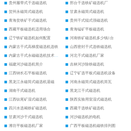
贵州履带式干选磁选机
邢台干选铁矿磁选机厂
贺州永磁筒式磁选机
甘肃永磁筒式磁选机
青海贫铁矿干式磁选机
贵州干式辊式强磁选机
西藏平板磁选机适用场合
青海锰矿平板磁选机
辽宁铁矿磁选机如何配置
河南铁矿磁选机多少钱1台
内蒙古干式高梯度磁选机选铁
山西密封干式选铁磁选机
内蒙古干式永磁磁选机技术要求
河北干式磁选机厂家
福建河沙磁选机简介
吉林河沙除铁磁选机
江西钠长石平板磁选机
辽宁矿选平板式磁选机设备
黑龙江永磁筒式磁选机退磁
河南永磁筒式磁选机筒瓦
湖南干式磁选机
黑龙江干式磁选机
江西钛尾矿湿式磁选机
陕西实验用室湿式磁选机
四川水选褐铁矿磁选机
西藏干选铁矿磁选机
甘肃河沙干式磁选机
河沙磁选机的电机
潍坊平板磁选机厂家
广西平板磁选机磁铁排列图