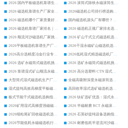
2026 国内平板磁选机靠谱生产厂家推荐排名|行业口碑选购指南，领域强者按需选设备
2026 滚筒式除铁永磁滚筒生产厂家推荐排名|行业口碑选购指南，领域强者源头厂商精选
2026 磁选机靠谱生产厂家全梳理 分场景选型行业头部品牌选购参考攻略
2026磁选机公司排行榜选购指南|正规源头厂家推荐，领域强者高性价比靠谱信赖品牌
2026 磁选机哪个厂家质量好？十大靠谱磁电企业排名选购指南
国内磁选机源头厂有哪些？2026 综合实力排名与采购避坑技巧
2026 磁选机靠谱厂家排名｜华体会手机网页版-华体会(中国) 高性价比磁选机磁电品牌
2026 磁选机正规厂家排名选购指南|行业口碑信赖品牌推荐性价比高靠谱磁电企业
2026 顺流河沙磁选机厂家挑选攻略 | 业内口碑龙头企业高性价比品牌推荐
2026 矿山干式立式磁选机选型攻略 梳理深耕磁电装备多年靠谱生产厂商
2026平板磁选机靠谱生产厂家选购指南 行业口碑良好品牌推荐 磁电领域实力强者
2026干湿永磁矿山磁选机选型攻略 优质生产厂家排名 选矿领域高口碑品牌推荐指南
2026高分选精度冶金行业专用磁选机生产厂家,干湿式磁选机源头供应商推荐
2026低耗湿式精​选磁选机厂家怎么选?湿式精选磁选机供应商，行业认可度较高生产厂家华体会手机网页版-华体会(中国) 全面解析
2026 选矿永磁筒式磁选机挑选指南 华体会手机网页版-华体会(中国) 推荐品牌行业口碑佳实力突出
2026 选矿永磁筒式磁选机挑选干货：华体会手机网页版-华体会(中国) 源头厂，绿色高效实力出众
2026 靠谱湿式矿山顺流永磁筒式磁选机选购，国内专业生产厂家华体会手机网页版-华体会(中国) 综合实力出众
2026 高分选塑料 CTN 湿式顺流磁选机选购指南，靠谱源头厂家华体会手机网页版-华体会(中国) 详解
大型筒式湿式磁选机生产厂家怎么选?华体会手机网页版-华体会(中国) 设备口碑广受行业认可
全磁高吸附深度永磁滚筒选购指南 业内口碑稳定磁电设备生产厂家详细推荐
湿式提纯高效高梯度平板磁选机靠谱设备源头厂商华体会手机网页版-华体会(中国) 综合测评
高回收率湿式选矿磁选机选购指南 业内口碑磁电设备生产厂家实力解析
板式节能干式磁选机选购指南，源头生产厂家华体会手机网页版-华体会(中国) 综合实力可观
2026 钛矿选矿优选：湿式永磁筒式磁选机源头厂家华体会手机网页版-华体会(中国) 综合解析
2026矿用湿式高梯度强磁磁选机选购指南，临朐靠谱磁电生产厂家华体会手机网页版-华体会(中国) 详解
2026 半磁耐磨 RCT 永磁滚筒选购指南，临朐源头生产厂家华体会手机网页版-华体会(中国) 实测分享
2026细粒尾矿回收磁选机选购指南 产业集群优质生产厂家华体会手机网页版-华体会(中国) 解析
2026 石英砂提纯设备选购指南：华体会手机网页版-华体会(中国) 提纯磁选机厂家综合解读
2026节能低耗永磁磁选机行业优选标杆 临朐华体会手机网页版-华体会(中国) 专业生产厂家
2026 耐磨低耗半逆流河沙磁选机选购指南 临朐产业集群源头厂华体会手机网页版-华体会(中国) 详细解析