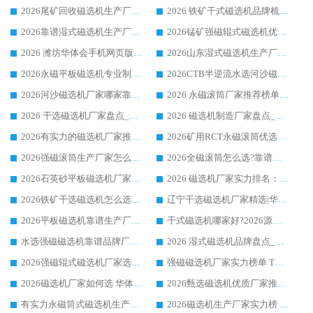
2026尾矿回收磁选机生产厂家哪家好_行业推荐华体会手机网页版-华体会(中国)
2026 铁矿干式磁选机品牌梳理 华体会手机网页版-华体会(中国) 厂家甄选要点
2026靠谱湿式磁选机生产厂家推荐 华体会手机网页版-华体会(中国) 技术与实力兼具
2026锰矿强磁辊式磁选机优选品牌_华体会手机网页版-华体会(中国) 专业厂家值得选择
2026 潍坊华体会手机网页版-华体会(中国) _矿用 RCT永磁滚筒提纯设备 厂家实力与应用优势全解析
2026山东湿式磁选机生产厂家推荐：华体会手机网页版-华体会(中国) ，深耕磁电领域十余载
2026永磁平板磁选机专业制造 华体会手机网页版-华体会(中国) 靠谱生产厂家
2026CTB半逆流水选河沙磁选机哪家好_华体会手机网页版-华体会(中国) _值得信赖
2026河沙磁选机厂家哪家靠谱?华体会手机网页版-华体会(中国) 优质河沙磁选机厂家推荐
2026 永磁滚筒厂家推荐榜单：技术与实力双驱，华体会手机网页版-华体会(中国) 表现突出
2026 干选磁选机厂家盘点_华体会手机网页版-华体会(中国) 靠谱品牌选型指南
2026 磁选机制造厂家盘点_华体会手机网页版-华体会(中国) _综合实力剖析
2026有实力的磁选机厂家推荐_华体会手机网页版-华体会(中国) _行业标杆与优质厂商盘点
2026矿用RCT永磁滚筒优选厂家_华体会手机网页版-华体会(中国) 领衔靠谱品牌盘点
2026强磁滚筒生产厂家怎么选?行业口碑推荐华体会手机网页版-华体会(中国)
2026全磁滚筒怎么选?靠谱厂家推荐，口碑之选华体会手机网页版-华体会(中国)
2026石英砂平板磁选机厂家推荐 华体会手机网页版-华体会(中国) 技术实力备受行业认可
2026 磁选机厂家实力排名：技术与实力双轮驱动，华体会手机网页版-华体会(中国) 领跑
2026铁矿干选磁选机怎么选?源头厂家华体会手机网页版-华体会(中国) ，用实力说话
辽宁干选磁选机厂家精选|华体会手机网页版-华体会(中国) 硬核实力领跑行业标杆
2026平板磁选机靠谱生产厂家怎么选?行业标杆华体会手机网页版-华体会(中国) ，凭硬实力脱颖而出
干式磁选机哪家好?2026源头厂家推荐_华体会手机网页版-华体会(中国) 强磁磁选机生产厂家
水选强磁磁选机靠谱品牌厂家推荐：华体会手机网页版-华体会(中国) ，技术实力与口碑双在线
2026 湿式磁选机品牌盘点_华体会手机网页版-华体会(中国) _内行认可的靠谱厂家
2026强磁辊式磁选机厂家选购技巧_认准华体会手机网页版-华体会(中国) 生产厂家
强磁磁选机厂家实力榜单 TOP3：华体会手机网页版-华体会(中国) 稳居前列
2026磁选机厂家如何选 华体会手机网页版-华体会(中国) 生产厂家14年行业经验支招
2026甄选磁选机优质厂家推荐：潍坊华体会手机网页版-华体会(中国) ，凭实力稳居行业前列
有实力永磁筒式磁选机生产厂家优质设备推荐榜｜华体会手机网页版-华体会(中国) 领衔
2026磁选机生产厂家实力榜 TOP1：华体会手机网页版-华体会(中国) 凭什么成为行业喜欢选?