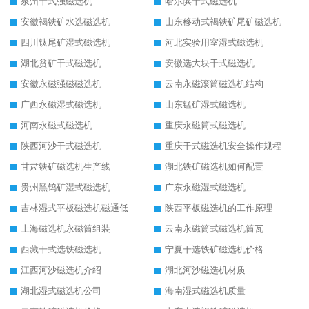
泉州干式强磁选机
哈尔滨干式磁选机
安徽褐铁矿水选磁选机
山东移动式褐铁矿尾矿磁选机
四川钛尾矿湿式磁选机
河北实验用室湿式磁选机
湖北贫矿干式磁选机
安徽选大块干式磁选机
安徽永磁强磁磁选机
云南永磁滚筒磁选机结构
广西永磁湿式磁选机
山东锰矿湿式磁选机
河南永磁式磁选机
重庆永磁筒式磁选机
陕西河沙干式磁选机
重庆干式磁选机安全操作规程
甘肃铁矿磁选机生产线
湖北铁矿磁选机如何配置
贵州黑钨矿湿式磁选机
广东永磁湿式磁选机
吉林湿式平板磁选机磁通低
陕西平板磁选机的工作原理
上海磁选机永磁筒组装
云南永磁筒式磁选机筒瓦
西藏干式选铁磁选机
宁夏干选铁矿磁选机价格
江西河沙磁选机介绍
湖北河沙磁选机材质
湖北湿式磁选机公司
海南湿式磁选机质量