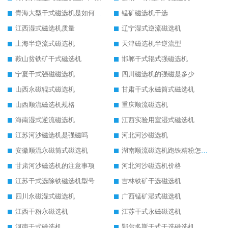
青海大型干式磁选机是如何选矿的
锰矿磁选机干选
江西湿式磁选机质量
辽宁湿式逆流磁选机
上海半逆流式磁选机
天津磁选机半逆流型
鞍山贫铁矿干式磁选机
邯郸干式辊式强磁选机
宁夏干式强磁磁选机
四川磁选机的强磁是多少
山西永磁辊式磁选机
甘肃干式永磁筒式磁选机
山西顺流磁选机规格
重庆顺流磁选机
海南湿式逆流磁选机
江西实验用室湿式磁选机
江苏河沙磁选机是强磁吗
河北河沙磁选机
安徽顺流永磁筒式磁选机
湖南顺流磁选机跑铁精粉怎么处理
甘肃河沙磁选机的注意事项
河北河沙磁选机价格
江苏干式选除铁磁选机型号
吉林铁矿干选磁选机
四川永磁湿式磁选机
广西锰矿湿式磁选机
江西干粉永磁选机
江苏干式永磁磁选机
河南干式磁选机
鄂尔多斯干式干选磁选机