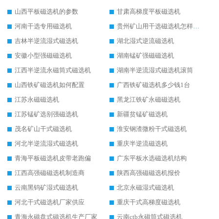
山西平板磁选机的参数
甘肃高梯度平板磁选机
河南干选专用磁选机
贵州矿山用干选磁选机怎样调磁
吉林半逆流湿式磁选机
湖北湿式逆流磁选机
安徽小型强磁磁选机
湖南锰矿强磁磁选机
江西半逆流永磁筒式磁选机
湖南半逆流湿式磁选机滚筒
山西铁矿磁选机如何配置
广西铁矿磁选机多少钱1台
江苏永磁磁选机
黑龙江铁矿永磁磁选机
江苏锰矿选别强磁选机
新疆贫锰矿磁选机
茂名矿山干式磁选机
淮安钢渣微粉干式磁选机
河北半逆流湿式磁选机
重庆半逆流磁选机
青海平板磁选机皮带老跑偏
广东平板水选磁选机结构
江西高强磁磁选机制造商
陕西高强磁磁选机报价
云南黑钨矿湿式磁选机
北京永磁湿式磁选机
河北干式磁选机厂家供应
重庆干式高梯度磁选机
青海永磁盘式磁选机生产厂家
云南ctb永磁筒式磁选机