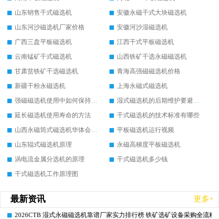
山东销售干式磁选机
安徽永磁干式大块磁选机
山东河沙磁选机厂家价格
安徽河沙湿磁选机
广西三盘平板磁选机
江西干式平板磁选机
云南锰矿干式磁选机
山西铁矿干选永磁磁选机
甘肃贫铁矿干选磁选机
青海高强磁磁选机价格
新疆干粉永磁选机
上海永磁式磁选机
强磁磁选机使用中如何保持其顺畅运行
湿式磁选机的后期维护要避开哪些坑
延长磁选机使用寿命的方法
干式磁选机的技术标准有哪些
山西永磁筒式磁选机华体会手机网页版-华体会(中国)
平板磁选机运行视频
山东辊式磁选机原理
永磁高梯度平板磁选机
涡电流金属分选机的原理
干式磁选机多少钱
干式磁选机工作原理图
最新资讯
更多+
2026CTB 湿式永磁磁选机靠谱厂家实力排行榜 铁矿选矿设备采购全流程
2026-06-25