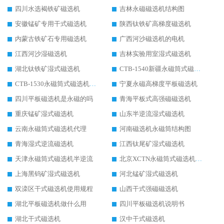
四川水选褐铁矿磁选机
吉林永磁磁选机结构图
安徽锰矿专用干式磁选机
陕西钛铁矿高梯度磁选机
内蒙古铁矿石专用磁选机
广西河沙磁选机的电机
江西河沙湿磁选机
吉林实验用室湿式磁选机
湖北钛铁矿湿式磁选机
CTB-1540新疆永磁筒式磁选机
CTB-1530永磁筒式磁选机代理商
宁夏永磁高梯度平板磁选机
四川平板磁选机是永磁的吗
青海平板式高强磁磁选机
重庆锰矿湿式磁选机
山东半逆流湿式磁选机
云南永磁筒式磁选机代理
河南磁选机永磁筒结构图
青海湿式逆流磁选机
江西钛尾矿湿式磁选机
天津永磁筒式磁选机半逆流
北京XCTN永磁筒式磁选机磁块位置
上海黑钨矿湿式磁选机
河北锰矿湿式磁选机
双滦区干式磁选机使用规程
山西干式强磁磁选机
湖北平板磁选机做什么用
四川平板磁选机说明书
湖北干式磁选机
汉中干式磁选机