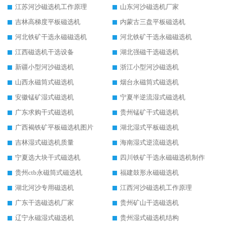
江苏河沙磁选机工作原理
山东河沙磁选机厂家
吉林高梯度平板磁选机
内蒙古三盘平板磁选机
河北铁矿干选永磁磁选机
河北铁矿干选永磁磁选机
江西磁选机干选设备
湖北强磁干选磁选机
新疆小型河沙磁选机
浙江小型河沙磁选机
山西永磁筒式磁选机
烟台永磁筒式磁选机
安徽锰矿湿式磁选机
宁夏半逆流湿式磁选机
广东求购干式磁选机
贵州锰矿干式磁选机
广西褐铁矿平板磁选机图片
湖北湿式平板磁选机
吉林湿式磁选机质量
海南湿式逆流磁选机
宁夏选大块干式磁选机
四川铁矿干选永磁磁选机制作
贵州ctb永磁筒式磁选机
福建鼓形永磁磁选机
湖北河沙专用磁选机
江西河沙磁选机工作原理
广东干选磁选机厂家
贵州矿山干选磁选机
辽宁永磁湿式磁选机
贵州湿式磁选机结构