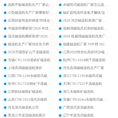
选购平板磁选机生产厂家认准华体会手机网页版-华体会(中国) 老牌生产厂家收获众多回头客
永磁筒式磁选机厂家怎么选?14 年老厂华体会手机网页版-华体会(中国) 凭实力出圈，这 5 大优势太圈粉
小型磁选机生产厂家哪家好?2026 年实测推荐，华体会手机网页版-华体会(中国) 十年口碑厂值得闭眼入
锰矿提纯选对设备才赚钱!这家临朐厂家的强磁辊磁选机凭啥成行业标杆?
石英砂提纯选对神器!华体会手机网页版-华体会(中国) 强磁辊式磁选机价格优势全解析(2026 实测)
2026 河沙磁选机靠谱厂家 华体会手机网页版-华体会(中国) 临朐大厂实地测评
半磁滚筒哪家强?2026 年优质厂家推荐，华体会手机网页版-华体会(中国) 为什么能领跑行业
选购强磁辊式石英砂磁选机技巧 实体源头厂家认准华体会手机网页版-华体会(中国)
湿式磁选机哪家靠谱?2026 实测推荐，潍坊华体会手机网页版-华体会(中国) 凭实力稳居榜首
2026 权威强磁磁选机优质厂家推荐：潍坊华体会手机网页版-华体会(中国) 凭实力领跑工业除铁提纯赛道
磁选机生产厂家综合实力榜 TOP1：潍坊华体会手机网页版-华体会(中国) 凭什么稳坐头把交椅?
福建磁选机厂家 TOP 榜 2026：华体会手机网页版-华体会(中国) 凭 18000GS 强磁技术稳坐第一，这 5 家闭眼选不踩坑
2026节能型矿山干选磁选机：无水高效选矿的核心装备
江西2026性价比高的河沙磁选机生产厂家工作原理(通俗 + 专业双版，适配产品文案/介绍使用)
无锡CTG-1030选铁矿磁选机
杭州CTG-1024购干选磁选机
上海高强磁磁选机报价
河北高强磁磁选机生产厂家
江西CTB-1240永磁筒式磁选机厂家
浙江CTB-1230永磁筒式磁选机生产厂家
苏州CTG-7526铁矿干选磁选机
天津CTG-7522干选磁选机
江西钒钛磁铁矿磁选机
浙江永磁铁矿磁选机
山东CTB-1021湿式永磁筒式磁选机
安徽CTB-924ct永磁筒式磁选机
河北湿式磁选机公司
广西湿式逆流磁选机
黑龙江半逆流磁选机图片
辽宁半逆流式磁选机