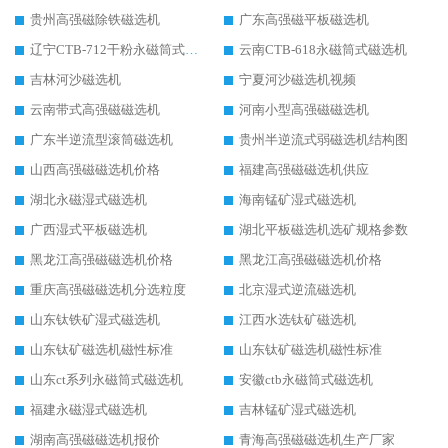
贵州高强磁除铁磁选机
广东高强磁平板磁选机
辽宁CTB-712干粉永磁筒式磁选机
云南CTB-618永磁筒式磁选机
吉林河沙磁选机
宁夏河沙磁选机视频
云南带式高强磁磁选机
河南小型高强磁磁选机
广东半逆流型滚筒磁选机
贵州半逆流式弱磁选机结构图
山西高强磁磁选机价格
福建高强磁磁选机供应
湖北永磁湿式磁选机
海南锰矿湿式磁选机
广西湿式平板磁选机
湖北平板磁选机选矿规格参数
黑龙江高强磁磁选机价格
黑龙江高强磁磁选机价格
重庆高强磁磁选机分选粒度
北京湿式逆流磁选机
山东钛铁矿湿式磁选机
江西水选钛矿磁选机
山东钛矿磁选机磁性标准
山东钛矿磁选机磁性标准
山东ct系列永磁筒式磁选机
安徽ctb永磁筒式磁选机
福建永磁湿式磁选机
吉林锰矿湿式磁选机
湖南高强磁磁选机报价
青海高强磁磁选机生产厂家