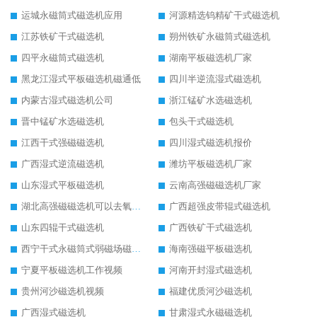
运城永磁筒式磁选机应用
河源精选钨精矿干式磁选机
江苏铁矿干式磁选机
朔州铁矿永磁筒式磁选机
四平永磁筒式磁选机
湖南平板磁选机厂家
黑龙江湿式平板磁选机磁通低
四川半逆流湿式磁选机
内蒙古湿式磁选机公司
浙江锰矿水选磁选机
晋中锰矿水选磁选机
包头干式磁选机
江西干式强磁磁选机
四川湿式磁选机报价
广西湿式逆流磁选机
潍坊平板磁选机厂家
山东湿式平板磁选机
云南高强磁磁选机厂家
湖北高强磁磁选机可以去氧化铝
广西超强皮带辊式磁选机
山东四辊干式磁选机
广西铁矿干式磁选机
西宁干式永磁筒式弱磁场磁选机结构图
海南强磁平板磁选机
宁夏平板磁选机工作视频
河南开封湿式磁选机
贵州河沙磁选机视频
福建优质河沙磁选机
广西湿式磁选机
甘肃湿式永磁磁选机