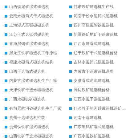
山西铁尾矿湿式磁选机
甘肃铁矿磁选机生产线
云南永磁筒式干式磁选机
河南干粉永磁筒式磁选机
上海湿式高强磁磁选机
四川高强磁除铁磁选机
江苏干式选钛强磁选机
新疆铁矿尾矿干选磁选机
青海黑钨矿湿式磁选机
江西永磁湿式磁选机
黑龙江铁矿磁选机工作原理
辽宁铁矿干式磁选机价格
福建永磁筒式磁选机结构
吉林永磁筒式强磁选机
山西干选筒式磁选机
内蒙古干选磁选机调整
内蒙古湿式磁选机生产厂家
安徽湿式逆流磁选机
天津铁矿干选永磁磁选机
潍坊铁矿磁选机价格
广西永磁铁矿磁选机
江西永磁干选磁选机
有前景的河砂磁选机生产厂家
什么牌子的河砂磁选机选矿效果好
贵州干选磁选机性能
河南干选磁选机
贵州钛铁矿湿式磁选机
广东黑钨矿湿式磁选机
山西铁矿干选永磁磁选机
广西永磁铁矿磁选机