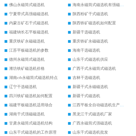
佛山永磁筒式磁选机
海南永磁筒式磁选机有强磁的吗
宁夏带式高强磁磁选机
陕西粉矿干式磁选机
内蒙古矿石干式磁选机
陕西铁矿磁选机如何配置
福建钠长石平板磁选机
新疆干选磁选机
重庆铁矿永磁磁选机
重庆铁矿永磁磁选机
江苏平板磁选机的参数
海南干选磁选机
德州永磁筒式磁选机
山东干式磁选机供应
潍坊铁矿磁选机价格
广西干式永磁筒式磁选机
湖南ctb永磁筒式磁选机特点
吉林干选磁选机
辽宁干选磁选机
新疆干式永磁磁选机
四川铁矿磁选机如何配置
新疆干式磁选机
福建平板磁选机适用场合
江西平板全自动磁选机生产厂家
湖南干式强磁磁选机
黑龙江干式磁选机厂家
甘肃永磁筒式磁选机结构
广西永磁筒式强磁选机
山东干式磁选机的工作原理
山东干式磁选机批发