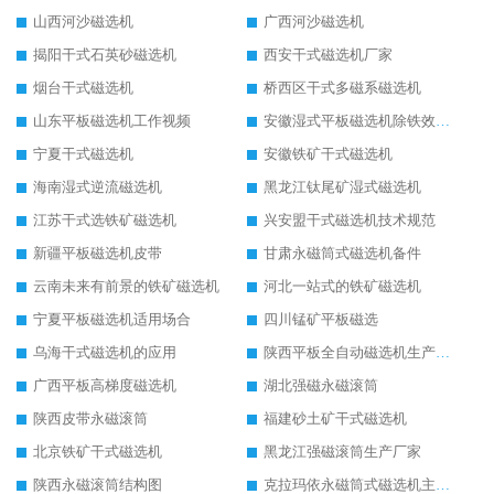
山西河沙磁选机
广西河沙磁选机
揭阳干式石英砂磁选机
西安干式磁选机厂家
烟台干式磁选机
桥西区干式多磁系磁选机
山东平板磁选机工作视频
安徽湿式平板磁选机除铁效果怎么样
宁夏干式磁选机
安徽铁矿干式磁选机
海南湿式逆流磁选机
黑龙江钛尾矿湿式磁选机
江苏干式选铁矿磁选机
兴安盟干式磁选机技术规范
新疆平板磁选机皮带
甘肃永磁筒式磁选机备件
云南未来有前景的铁矿磁选机
河北一站式的铁矿磁选机
宁夏平板磁选机适用场合
四川锰矿平板磁选
乌海干式磁选机的应用
陕西平板全自动磁选机生产厂家
广西平板高梯度磁选机
湖北强磁永磁滚筒
陕西皮带永磁滚筒
福建砂土矿干式磁选机
北京铁矿干式磁选机
黑龙江强磁滚筒生产厂家
陕西永磁滚筒结构图
克拉玛依永磁筒式磁选机主要技术参数