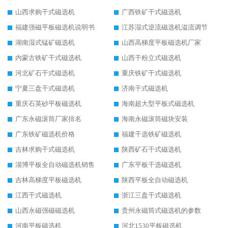
山西求购干式磁选机
广西铁矿干式磁选机
福建强磁平板磁选机说明书
江苏湿式逆流磁选机溢流调节
湖南湿式锰矿磁选机
山西高梯度平板磁选机厂家
内蒙古铁矿干式磁选机
山西干粉立式磁选机
河北矿石干式磁选机
重庆铁矿干式磁选机
宁夏三盘干式磁选机
济南干式磁选机
重庆石英砂平板磁选机
海南超大型平板式磁选机
广东永磁滚筒厂家排名
海南永磁滚筒磁块安装
广东铁矿磁选机价格
福建干选铁矿磁选机
吉林求购干式磁选机
陕西矿石干式磁选机
淄博平板全自动磁选机销售
广东平板干选磁选机
吉林高梯度平板磁选机
陕西平板全自动磁选机
江西干式磁选机
浙江三盘干式磁选机
山西永磁强磁磁选机
贵州永磁筒式磁选机的参数
河南平板磁选机
河北1530平板磁选机