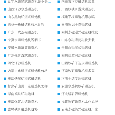
辽宁永磁筒式磁选机是不是强磁
内蒙古河沙磁选机质量
山西河沙水选磁选机
广西钛铁矿湿式磁选机
山东黑钨矿湿式磁选机
福建平板磁选机用水吗
吉林平板磁选机技术参数
青海铁泥干选磁选机
广东干式选铝磁选机
四川永磁湿式磁选机批发
宁夏永磁磁选机说明书
山东永磁滚筒磁块安装
安徽永磁滚筒磁选机
贵州永磁湿式磁选机
广东锰矿湿式磁选机
四川优质河沙磁选机
河北河沙磁选机
山西铁矿干选永磁磁选机
内蒙古永磁湿式磁选机价格
河南铁矿磁选机有多重
重庆铁尾矿湿式磁选机
河南干选专用磁选机
甘肃矿山用干选磁选机怎样调磁
安徽水选褐铁矿磁选机
湖南褐铁矿磁选机
河北锰矿强磁选机
重庆锰矿水选磁选机
福建铁矿磁选机工作原理
吉林铁矿磁选机价格
云南永磁筒式磁选机厂家