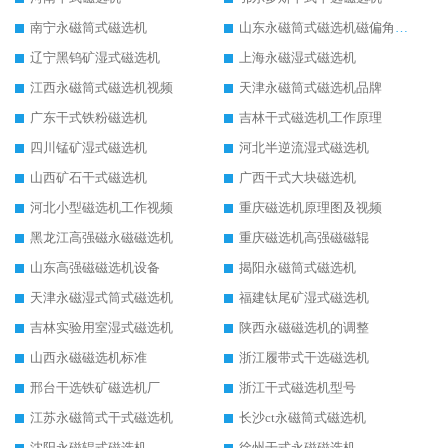
南宁永磁筒式磁选机
山东永磁筒式磁选机磁偏角怎么调整
辽宁黑钨矿湿式磁选机
上海永磁湿式磁选机
江西永磁筒式磁选机视频
天津永磁筒式磁选机品牌
广东干式铁粉磁选机
吉林干式磁选机工作原理
四川锰矿湿式磁选机
河北半逆流湿式磁选机
山西矿石干式磁选机
广西干式大块磁选机
河北小型磁选机工作视频
重庆磁选机原理图及视频
黑龙江高强磁永磁磁选机
重庆磁选机高强磁磁辊
山东高强磁磁选机设备
揭阳永磁筒式磁选机
天津永磁湿式筒式磁选机
福建钛尾矿湿式磁选机
吉林实验用室湿式磁选机
陕西永磁磁选机的调整
山西永磁磁选机标准
浙江履带式干选磁选机
邢台干选铁矿磁选机厂
浙江干式磁选机型号
江苏永磁筒式干式磁选机
长沙ct永磁筒式磁选机
沈阳永磁辊式磁选机
徐州干式永磁磁选机