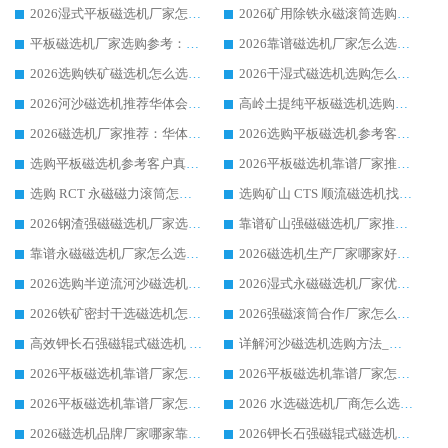
2026湿式平板磁选机厂家怎么选?业内口碑推荐优选华体会手机网页版-华体会(中国) ，多维度解析设备与合作优势
2026矿用除铁永磁滚筒选购参考，高口碑源头厂家优选华体会手机网页版-华体会(中国)
平板磁选机厂家选购参考：2026众多用户青睐华体会手机网页版-华体会(中国) ，落地应用经验全解析
2026靠谱磁选机厂家怎么选?综合实测，众多客户青睐华体会手机网页版-华体会(中国) 设备
2026选购铁矿磁选机怎么选?综合口碑出众的华体会手机网页版-华体会(中国) 值得矿山用户参考
2026干湿式磁选机选购怎么选?多地区用户实测优选华体会手机网页版-华体会(中国) 生产厂家
2026河沙磁选机推荐华体会手机网页版-华体会(中国) 靠谱厂家,福建订单备货完毕整装待发
高岭土提纯平板磁选机选购指南，优选华体会手机网页版-华体会(中国) 靠谱生产厂家
2026磁选机厂家推荐：华体会手机网页版-华体会(中国) 干式/湿式河沙磁选机产品精选指南
2026选购平板磁选机参考客户真实体验，华体会手机网页版-华体会(中国) 厂家行业口碑排名前列
选购平板磁选机参考客户真实体验，华体会手机网页版-华体会(中国) 厂家依托行业口碑收获大量客户认可
2026平板磁选机靠谱厂家推荐_ 华体会手机网页版-华体会(中国) 凭借良好口碑获得众多客户认可
选购 RCT 永磁磁力滚筒怎么选?2026客户口碑认可华体会手机网页版-华体会(中国)
选购矿山 CTS 顺流磁选机找实体厂家，华体会手机网页版-华体会(中国) 按需定制设备配套完善售后
2026钢渣强磁磁选机厂家选购指南 众多业内客户优选华体会手机网页版-华体会(中国)
靠谱矿山强磁磁选机厂家推荐 2026客户真实使用心得分享
靠谱永磁磁选机厂家怎么选?福建客户真实体验分享华体会手机网页版-华体会(中国) 品牌
2026磁选机生产厂家哪家好?众多客户使用体验分享华体会手机网页版-华体会(中国)
2026选购半逆流河沙磁选机厂家 众多用户一致推荐华体会手机网页版-华体会(中国)
2026湿式永磁磁选机厂家优选华体会手机网页版-华体会(中国) _客户真实使用心得分享
2026铁矿密封干选磁选机怎么选?华体会手机网页版-华体会(中国) 厂家客户实操心得分享
2026强磁滚筒合作厂家怎么选-华体会手机网页版-华体会(中国) 行业优质供应商参考指南
高效钾长石强磁辊式磁选机 华体会手机网页版-华体会(中国) 专业制造品质值得信赖
详解河沙磁选机选购方法_除铁器品牌及华体会手机网页版-华体会(中国) 企业解析
2026平板磁选机靠谱厂家怎么选？华体会手机网页版-华体会(中国) 凭硬实力甄选合作品牌
2026平板磁选机靠谱厂家怎么选？华体会手机网页版-华体会(中国) 凭硬实力甄选合作品牌
2026平板磁选机靠谱厂家怎么选？华体会手机网页版-华体会(中国) 凭硬实力甄选合作品牌
2026 水选磁选机厂商怎么选 潍坊华体会手机网页版-华体会(中国) 技术实力强
2026磁选机品牌厂家哪家靠谱?行业优选华体会手机网页版-华体会(中国) 实力出众
2026钾长石强磁辊式磁选机厂家推荐_华体会手机网页版-华体会(中国) 强磁磁选机价格