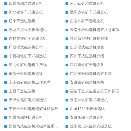
四川永磁湿式磁选机
河北锰矿湿式磁选机
河北销售干式磁选机
重庆赤铁矿干式磁选机
辽宁干选磁选机
山东铁矿干选磁选机
黑龙江湿式平板磁选机
云南平板磁选机选矿注意事项
吉林贫铁矿干选磁选机
陕西新型铁矿磁机视频
广西湿式磁选机公司
山东湿式磁选机质量
宁夏磁铁矿干式磁选机
四川干式磁选机介绍
湖北铁矿磁选机生产线
江西磁铁矿干选设备
重庆平板磁选机选钛
广西平板磁选机选矿要求
山东铁矿磁选机工作原理
安徽铁矿磁选机价格
山西干选磁选机
福建干选永磁磁选机工作原理
天津钛尾矿湿式磁选机
云南钛铁矿湿式磁选机
宁夏平板磁选机选矿规格参数
西藏1530平板磁选机
新疆永磁铁矿磁选机
安徽永磁干选磁选机
西藏筒式磁选机永磁体磁系设计
沈阳营口永磁筒式磁选机