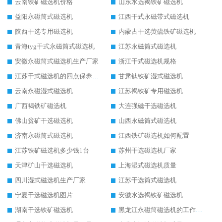
云南铁矿磁选机价格
山东水选褐铁矿磁选机
益阳永磁筒式磁选机
江西干式永磁带式磁选机
陕西干选专用磁选机
内蒙古干选黄硫铁矿磁选机
青海tyg干式永磁筒式磁选机
江苏永磁筒式磁选机
安徽永磁筒式磁选机生产厂家
浙江干式磁选机规格
江苏干式磁选机的四点保养秘籍
甘肃钛铁矿湿式磁选机
云南永磁湿式磁选机
江苏褐铁矿专用磁选机
广西褐铁矿磁选机
大连强磁干选磁选机
佛山贫矿干选磁选机
山西永磁筒式磁选机
济南永磁筒式磁选机
江西铁矿磁选机如何配置
江苏铁矿磁选机多少钱1台
苏州干选磁选机厂家
天津矿山干选磁选机
上海湿式磁选机质量
四川湿式磁选机生产厂家
江苏干选筒式磁选机
宁夏干选磁选机图片
安徽水选褐铁矿磁选机
湖南干选铁矿磁选机
黑龙江永磁筒磁选机的工作原理