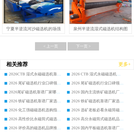
宁夏半逆流河沙磁选机的场强
泉州半逆流湿式磁选机结构图
< 上一页
下一页 >
相关推荐
更多+
2026CTB 湿式永磁磁选机靠谱厂家实力排行榜 铁矿选矿设备采购全流程选购指南
2026 CTB 湿式永磁磁选机选购指南|行业口碑良好品牌推荐，领域强者华体会手机网页版-华体会(中国)
2026 尾矿磁选机行业口碑领域强者，源头直供国内主流厂家华体会手机网页版-华体会(中国) 一站式服务
2026 尾矿磁选机行业口碑领域强者，源头直供国内主流厂家华体会手机网页版-华体会(中国) 一站式服务
2026尾矿磁选机靠谱厂家哪家好 行业口碑领域强者华体会手机网页版-华体会(中国) 推荐
2026 国内主流铁矿磁选机厂家选购指南|行业口碑好品牌推荐，领域强者华体会手机网页版-华体会(中国)
2026 铁矿磁选机靠谱厂家选购全攻略 行业标杆华体会手机网页版-华体会(中国) 设备性价比出众
2026 铁矿磁选机靠谱厂家选购指南，领域强者华体会手机网页版-华体会(中国) 铁矿磁选机性价比高
2026 化工强磁磁选机选购指南 5 家行业口碑靠谱厂家领域强者推荐
2026 选矿老板必看永磁筒磁选机推荐 行业头部品牌口碑设备选购全攻略
2026 高性价比永磁筒式磁选机品牌盘点 行业强者口碑实测选购完整指南
2026 高分永磁筒式磁选机品牌推荐 选矿设备强者对比测评采购避坑全攻略
2026 评价高的磁选机品牌推荐选购指南，永磁筒式磁选机设备领域强者全景行业口碑解析
2026 国内平板磁选机靠谱厂家排名 行业实测口碑设备按需选购全指南