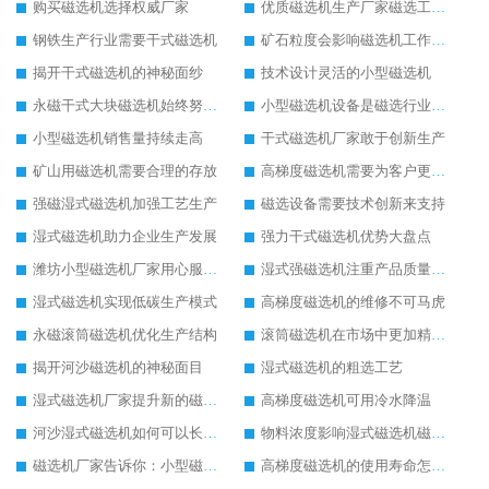
购买磁选机选择权威厂家
优质磁选机生产厂家磁选工艺要不断提升
钢铁生产行业需要干式磁选机
矿石粒度会影响磁选机工作效果
揭开干式磁选机的神秘面纱
技术设计灵活的小型磁选机
永磁干式大块磁选机始终努力发展
小型磁选机设备是磁选行业的标兵设备
小型磁选机销售量持续走高
干式磁选机厂家敢于创新生产
矿山用磁选机需要合理的存放
高梯度磁选机需要为客户更好服务
强磁湿式磁选机加强工艺生产
磁选设备需要技术创新来支持
湿式磁选机助力企业生产发展
强力干式磁选机优势大盘点
潍坊小型磁选机厂家用心服务客户
湿式强磁选机注重产品质量提升
湿式磁选机实现低碳生产模式
高梯度磁选机的维修不可马虎
永磁滚筒磁选机优化生产结构
滚筒磁选机在市场中更加精彩发展
揭开河沙磁选机的神秘面目
湿式磁选机的粗选工艺
湿式磁选机厂家提升新的磁选工艺
高梯度磁选机可用冷水降温
河沙湿式磁选机如何可以长久使用
物料浓度影响湿式磁选机磁选效果
磁选机厂家告诉你：小型磁选机多少钱
高梯度磁选机的使用寿命怎么延长