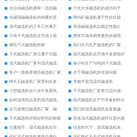
全自动磁选机拥有一流的磁选生产技术
干式大块磁选机的成功归于自身的创新生产
永磁强磁磁选机的销量好是因为实用性高
黑钨矿磁选机属于性价比较高的磁选机设备
湿式磁选机的正常工作离不开日常检修工作
高强磁磁选机以稳定性能占据大部分市场
大块干式磁选机在市场上留下稳定发展的足迹
拥有市场高销售量的永磁强磁磁选机
潍坊干式磁选机价格
我们作为生产磁选机的厂家始终以客户利益为主
干式磁选机厂家注重干式磁选机的质量和服务
辊式磁选机在市场中发展较好
湿式磁选机厂家与湿式磁选机价格之间的关系
每小时生产30吨的干式磁选机设备价格介绍
客户一致推荐潍坊磁选机厂家
关于强磁选机的存放问题
钾长石磁选机厂家受到众多客户欢迎
求购半逆流湿式磁选机
小型磁选机在行业中发展风生水起
干式磁选机厂家努力迈向成功之路
如何选择高品质的湿式磁选机设备
辊式磁选机生产中具备的特点
实力派潍坊磁选机厂家，磁选机设备质量就是好
我们的湿式磁选机会发展越来越好
干式磁选机经得起时间的检验
简述湿式磁选机操作注意问题
注重细节，湿式磁选机在市场发展更好
信息时代下，湿式磁选机发展潜力无穷
锰矿干式磁选机展现自身行业特色
选矿铁矿石干式磁选机设备