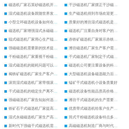
磁选机厂家石英砂磁选机开展除铁新技能
干沙磁选机厂家摆正干沙磁选机创新生产的态度
湿式磁选机设备跟随世界发展脚步快速发展
生产磁选机得到市场欢迎更应该重视技术
小型立环磁选机设备如何在市场中适者生存
质量好的潍坊湿式磁选机是客户生产的必选
磁选机厂家增强湿式永磁磁选机的新技术生产理念
磁选机厂注重自身对客户的售后服务
辊式磁选机厂家用心生产辊式磁选机设备
赤铁矿磁选机厂家展示赤铁矿磁选机的设备优点
强磁磁选机需要新的技术提高强磁磁选机工作效率
潍坊磁选机厂家生产客户需求量高的磁选选矿设备
干粉磁选机厂家重视干粉磁选机的设备质量
干式磁选机厂家制定干式磁选机市场发展新目标
湿式磁选机的能耗问题可以这么理解
磁选机公司要注重设备的科技技术生产
褐铁矿磁选机厂家生产客户满意的褐铁矿磁选机
大型磁选机设备磁选能力后劲十足
滚筒湿式磁选机厂家带领滚筒湿式磁选机领导示范作用
锰矿干式磁选机小设备质量好
干式磁选机的稳定生产离不开合理的保养工作
磁选机设备性能品质高价格合理客户比较喜欢
强磁磁选机厂家告知如何选购强磁磁选机设备
潍坊干式磁选机的生产需要更多创新来支持
铁矿石干式磁选机厂家提高干式磁选机的市场销售量
优质带式磁选机给客户生产带来不一样的体验
湿式永磁磁选机厂家生产高品质的湿式永磁磁选机设备
筒式干粉磁选机设备特点多更受到欢迎
新时代下强磁干式磁选机需要环保生产
高磁磁选机制造厂商与时代共同进步和发展