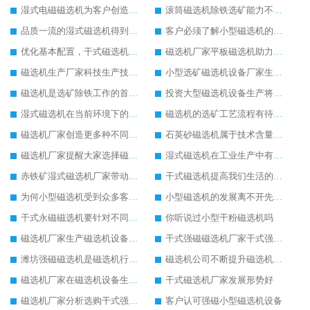
湿式电磁磁选机为客户创造更多价值
滚筒磁选机除铁选矿能力不减当年
品质一流的湿式磁选机得到客户认可
客户必须了解小型磁选机的保养方式
优化基本配置，干式磁选机生产更节能
磁选机厂家平板磁选机助力环保事业发展
磁选机生产厂家科技生产技术在提升
小型选矿磁选机设备厂家生产需求在提升
磁选机是选矿除铁工作的首选设备
投资大型磁选机设备生产将有高效益回收
湿式磁选机在当前环境下的新发展
磁选机的选矿工艺流程有待完善
磁选机厂家创造更多种不同型号的湿式磁选机
石英砂磁选机属于技术含量高的设备
磁选机厂家提醒大家选择磁选机注意设备质量
湿式磁选机在工业生产中有很重要的地位
赤铁矿湿式磁选机厂家带动赤铁矿湿式磁选机进步发展
干式磁选机提高我们生活的舒适度
为何小型磁选机受到众多客户的追捧
小型磁选机的发展离不开先进的生产技术
干式永磁磁选机要针对不同客户定制生产
你听说过小型干粉磁选机吗
磁选机厂家生产磁选机设备将有很大的发展空间
干式强磁磁选机厂家干式强磁磁选机生产中的优势
潍坊强磁磁选机是磁选机行业中优质设备
磁选机公司不断提升磁选机生产技术
磁选机厂家在磁选机设备生产上有自己的特点
干式磁选机厂家发展形势好
磁选机厂家分析选购干式强磁磁选机的方法
客户认可强磁小型磁选机设备