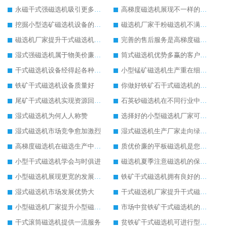
永磁干式强磁选机吸引更多客户关注
高梯度磁选机展现不一样的发展角度
挖掘小型选矿磁选机设备的潜力优势
磁选机厂家干粉磁选机不满当前发展
磁选机厂家提升干式磁选机的服务
完善的售后服务是高梯度磁选机的开路先锋
湿式强磁选机属于物美价廉的选矿设备
筒式磁选机优势多赢的客户好口碑
干式磁选机设备经得起各种比较
小型锰矿磁选机生产重在细节上
铁矿干式磁选机设备质量好
你做好铁矿石干式磁选机的维护保养了吗
尾矿干式磁选机实现资源回收再利用
石英砂磁选机在不同行业中使用普遍的原因
湿式磁选机为何人人称赞
选择好的小型磁选机厂家可降低生产成本
湿式磁选机市场竞争愈加激烈
湿式磁选机生产厂家走向绿色生产之路
高梯度磁选机在磁选生产中的重要性
质优价廉的平板磁选机是您生产的好帮手
小型干式磁选机学会与时俱进
磁选机夏季注意磁选机的保养工作
小型磁选机展现更宽的发展空间
铁矿干式磁选机拥有良好的发展前景
湿式磁选机市场发展优势大
干式磁选机厂家提升干式磁选机设备寿命
小型磁选机厂家提升小型磁选机的优良品质
市场中贫铁矿干式磁选机的售价是否合理
干式滚筒磁选机提供一流服务
贫铁矿干式磁选机可进行型号定制生产