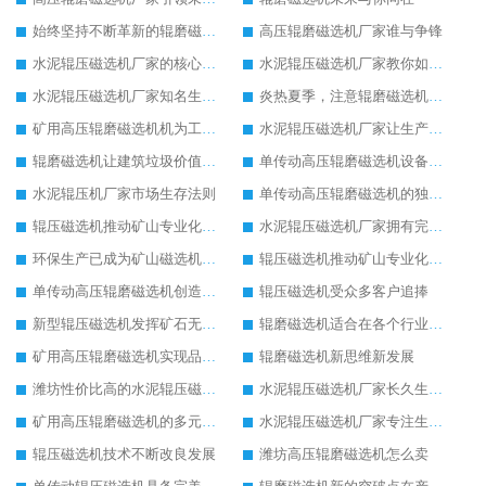
始终坚持不断革新的辊磨磁选机
高压辊磨磁选机厂家谁与争锋
水泥辊压磁选机厂家的核心竞争力在于产品质量
水泥辊压磁选机厂家教你如何选择设备
水泥辊压磁选机厂家知名生产型企业
炎热夏季，注意辊磨磁选机的润滑油更换
矿用高压辊磨磁选机机为工业机械增光添彩
水泥辊压磁选机厂家让生产变得简单
辊磨磁选机让建筑垃圾价值升级
单传动高压辊磨磁选机设备特点
水泥辊压机厂家市场生存法则
单传动高压辊磨磁选机的独特之处
辊压磁选机推动矿山专业化发展
水泥辊压磁选机厂家拥有完善服务理念
环保生产已成为矿山磁选机机械的未来发展趋势
辊压磁选机推动矿山专业化发展
单传动高压辊磨磁选机创造更高价值
辊压磁选机受众多客户追捧
新型辊压磁选机发挥矿石无限潜力
辊磨磁选机适合在各个行业生产使用
矿用高压辊磨磁选机实现品质革命生产
辊磨磁选机新思维新发展
潍坊性价比高的水泥辊压磁选机厂家
水泥辊压磁选机厂家长久生存的关键
矿用高压辊磨磁选机的多元化发展道路
水泥辊压磁选机厂家专注生产国际领先设备
辊压磁选机技术不断改良发展
潍坊高压辊磨磁选机怎么卖