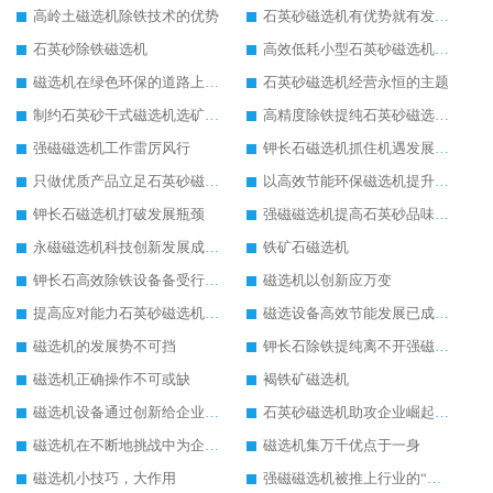
高岭土磁选机除铁技术的优势
石英砂磁选机有优势就有发展权
石英砂除铁磁选机
高效低耗小型石英砂磁选机展现非凡魅力价值
磁选机在绿色环保的道路上如万马奔腾
石英砂磁选机经营永恒的主题
制约石英砂干式磁选机选矿效果的内在因素
高精度除铁提纯石英砂磁选机备受行业青睐
强磁磁选机工作雷厉风行
钾长石磁选机抓住机遇发展“直冲云霄”
只做优质产品立足石英砂磁选机行业顶端
以高效节能环保磁选机提升市场竞争力
钾长石磁选机打破发展瓶颈
强磁磁选机提高石英砂品味的必备品
永磁磁选机科技创新发展成为行业焦点
铁矿石磁选机
钾长石高效除铁设备备受行业瞩目
磁选机以创新应万变
提高应对能力石英砂磁选机大展宏图
磁选设备高效节能发展已成必然
磁选机的发展势不可挡
钾长石除铁提纯离不开强磁磁选机的鼎力相助
磁选机正确操作不可或缺
褐铁矿磁选机
磁选机设备通过创新给企业发展带来春天
石英砂磁选机助攻企业崛起的不二法门
磁选机在不断地挑战中为企业打造锦绣前程
磁选机集万千优点于一身
磁选机小技巧，大作用
强磁磁选机被推上行业的“风口浪尖”