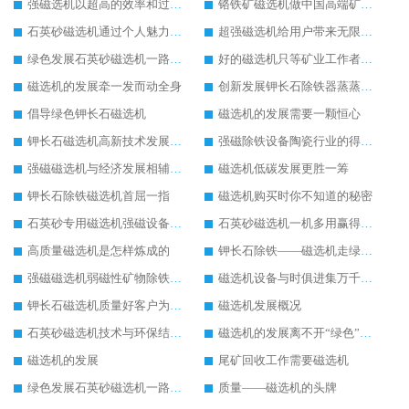
强磁选机以超高的效率和过硬的品质备受瞩目
铬铁矿磁选机做中国高端矿山行业领跑者
石英砂磁选机通过个人魅力成为行业畅销品
超强磁选机给用户带来无限效益
绿色发展石英砂磁选机一路飙升
好的磁选机只等矿业工作者与之共享
磁选机的发展牵一发而动全身
创新发展钾长石除铁器蒸蒸日上
倡导绿色钾长石磁选机
磁选机的发展需要一颗恒心
钾长石磁选机高新技术发展成为行业助推器
强磁除铁设备陶瓷行业的得力助手
强磁磁选机与经济发展相辅相成
磁选机低碳发展更胜一筹
钾长石除铁磁选机首屈一指
磁选机购买时你不知道的秘密
石英砂专用磁选机强磁设备里的“精英”
石英砂磁选机一机多用赢得用户掌声
高质量磁选机是怎样炼成的
钾长石除铁——磁选机走绿色环保之路
强磁磁选机弱磁性矿物除铁之首选
磁选机设备与时俱进集万千宠爱与一身
钾长石磁选机质量好客户为我们点赞
磁选机发展概况
石英砂磁选机技术与环保结合新时代下的好设备
磁选机的发展离不开“绿色”的追逐
磁选机的发展
尾矿回收工作需要磁选机
绿色发展石英砂磁选机一路飙升
质量——磁选机的头牌