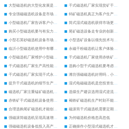
大型磁选机的大型化发展是必然趋势
干式磁选机厂家实现贫矿干式磁选机的专业化管理
专业强磁磁选机设备是市场的主导设备
钨矿磁选机真正为客户生产提供更多便利
小型磁选机厂家告诉客户小型磁选机生产中的优势
筒式湿式磁选机获得市场更多的关注度
购买小型磁选机要与有实力的小型磁选机生产商合作
尾矿磁选设备走专业的创新发展之路
小型石英砂磁选机设备市场知名度正在提高
小型选矿设备以领先技术与客户共同进步
临沂小型磁选机使用中有哪些设备优势
永磁干粉磁选机让客户体验到高效率生产
小型磁选机厂家维护小型磁选机注意三步骤
干式磁选机厂家使用赤铁矿干式磁选机设备优点多
干式磁选机厂家生产高性能干式磁选机设备回馈客户
选购小型干式磁选机要考虑几个方面
干式磁选机厂家实现干式永磁筒式磁选机的成功与创新有关系
潍坊强磁磁选机好用吗，小型强磁磁选机多少钱一台
提升干式磁选机的细节生产很重要
湿式电磁磁选机是您投资生产的好设备
磁选机厂家注重锰矿磁选机多样化发展
选煤生产建议选用湿式逆流磁选机
赤铁矿干式磁选机设备使用范围广
褐铁矿磁选机生产时刻不能忘记创新
合理选购尾矿磁选机才能创更高经济收益
磁滚筒干式磁选机需要定期保养
强磁滚筒磁选机呈现高速增长状态
为何磁选机价格忽高忽低
强磁磁选机设备低投入高产出客户使用更满意
正确操作小型湿式磁选机才能实现较大产能