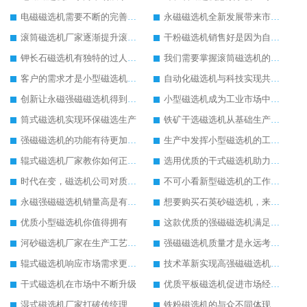
电磁磁选机需要不断的完善才能成为行业佼佼者
永磁磁选机全新发展带来市场新的活力
滚筒磁选机厂家逐渐提升滚筒磁选机的生产实力
干粉磁选机销售好是因为自身实力强
钾长石磁选机有独特的过人之处
我们需要掌握滚筒磁选机的保养方式
客户的需求才是小型磁选机厂家前进的动力
自动化磁选机与科技实现共进步发展
创新让永磁强磁磁选机得到更好地发展
小型磁选机成为工业市场中的主力军
筒式磁选机实现环保磁选生产
铁矿干选磁选机从基础生产上拓宽发展空间
强磁磁选机的功能有待更加完善
生产中发挥小型磁选机的工作效率
辊式磁选机厂家教你如何正确选购辊式磁选机
选用优质的干式磁选机助力生产更好
时代在变，磁选机公司对质量的要求不变
不可小看新型磁选机的工作实力
永磁强磁磁选机销量高是有迹可循的
想要购买石英砂磁选机，来潍坊华体会手机网页版-华体会(中国) 重工妥妥的
优质小型磁选机你值得拥有
这款优质的强磁磁选机满足客户需求
河砂磁选机厂家在生产工艺上的追求
强磁磁选机质量才是永远考虑的重点
辊式磁选机响应市场需求更快发展
技术革新实现高强磁磁选机脱胎换骨
干式磁选机在市场中不断升级
优质平板磁选机促进市场经济增长
湿式磁选机厂家打破传统理念探索新的商机
铁粉磁选机的与众不同体现在细节上