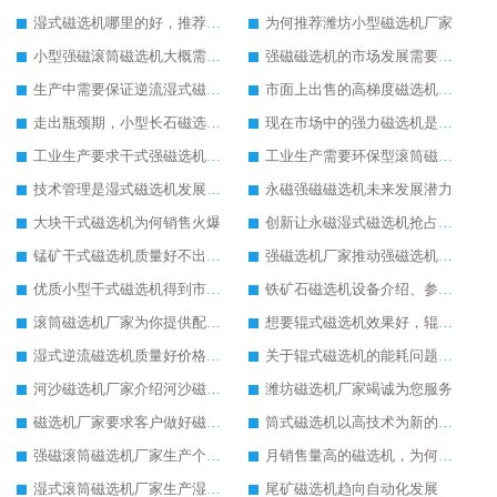
湿式磁选机哪里的好，推荐合适厂家
为何推荐潍坊小型磁选机厂家
小型强磁滚筒磁选机大概需要多少钱
强磁磁选机的市场发展需要转型创新
生产中需要保证逆流湿式磁选机设备质量
市面上出售的高梯度磁选机多少钱一台
走出瓶颈期，小型长石磁选机迎来新的发展空间
现在市场中的强力磁选机是如何定价的
工业生产要求干式强磁选机的实力不断提升
工业生产需要环保型滚筒磁选机的支持
技术管理是湿式磁选机发展的关键
永磁强磁磁选机未来发展潜力
大块干式磁选机为何销售火爆
创新让永磁湿式磁选机抢占工业市场
锰矿干式磁选机质量好不出名都难
强磁选机厂家推动强磁选机发起绿色环保生产
优质小型干式磁选机得到市场更加器重
铁矿石磁选机设备介绍、参数以及厂家实力介绍
滚筒磁选机厂家为你提供配置齐全的滚筒磁选机设备
想要辊式磁选机效果好，辊式磁选机的操作细节要重视
湿式逆流磁选机质量好价格便宜
关于辊式磁选机的能耗问题辊式磁选机厂家有话说
河沙磁选机厂家介绍河沙磁选机的安装和维护工作
潍坊磁选机厂家竭诚为您服务
磁选机厂家要求客户做好磁选机的安全操作细节
筒式磁选机以高技术为新的生产起点
强磁滚筒磁选机厂家生产个性化的强磁滚筒磁选机
月销售量高的磁选机，为何是永磁筒式磁选机
湿式滚筒磁选机厂家生产湿式滚筒磁选机获得客户点赞
尾矿磁选机趋向自动化发展