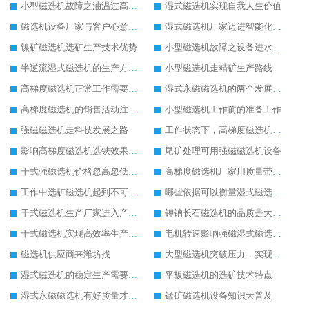
小型磁选机故障之油温过高解决方法
湿式磁选机实现自我人生价值
磁选机设备厂家与客户心意相通
湿式磁选机厂家迈进智能化生产行列
镍矿磁选机选矿生产技术优势
小型磁选机故障之设备进水处理方法
半逆流湿式磁选机的生产方式有待改进
小型磁选机走精矿生产路线
高梯度磁选机正常工作需要操作人员用心观察
湿式永磁磁选机的两个发展方向
高梯度磁选机的销售活动注意事项
小型磁选机工作前的准备工作
强磁磁选机走科技发展之路
工作状态下，高梯度磁选机进水怎么办
影响高梯度磁选机选铁效果高低的因素
尾矿处理可用强磁磁选机设备
干式强磁选机价格忽高忽低的原因
高梯度磁选机厂家用质量带动生产
工作中选矿磁选机起到不可替代的作用
哪些依据可以衡量湿式磁选机工作效果
干式磁选机生产厂家进入产业创新阶段
钾钠长石磁选机的品质是大家认可的
干式磁选机实现高效率生产形式
电机转速影响强磁湿式磁选机工作效率
磁选机供应商来潍坊找
大型磁选机突破压力，实现飞跃发展
湿式磁选机的稳定生产需要做好日常保养工作
平板磁选机的选矿技术特点
湿式永磁磁选机有好质量才有好未来
锰矿磁选机设备知识大普及