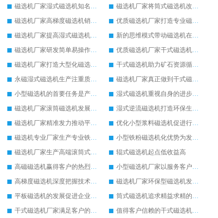
磁选机厂家湿式磁选机知名度更高
磁选机厂家将筒式磁选机改革进行到底
磁选机厂家高梯度磁选机销量高
优质磁选机厂家打造专业磁选机
磁选机厂家提高湿式磁选机工作能力
新的思维模式带动磁选机在厂家更好发展
磁选机厂家研发简单易操作的干式磁选机
优质磁选机厂家干式磁选机脚踏实地的生产
磁选机厂家打造大型化磁选机选矿设备
干式磁选机助力矿石资源循环利用
永磁湿式磁选机生产注重质量问题
磁选机厂家真正做到干式磁选机高效率生产
小型磁选机的首要任务是产业转型升级
湿式磁选机重视自身的进步和发展
磁选机厂家滚筒磁选机发展又快又稳
湿式逆流磁选机打造环保生产理念
磁选机厂家精准发力推动平板磁选机发展
优化小型浆料磁选机促进行业生产
磁选机专业厂家生产专业铁矿磁选机
小型铁粉磁选机化优势为发展动力
磁选机厂家生产高端滚筒式磁选机
辊式磁选机起点低收益高
高磁磁选机赢得客户的热烈追捧
小型磁选机厂家以服务客户为生产目标
高梯度磁选机深度把握技术发展
磁选机厂家环保型磁选机发展好
平板磁选机的发展促进企业的发展
筒式磁选机追求精益求精的生产
干式磁选机厂家满足客户的生产需求
值得客户信赖的干式磁选机厂家