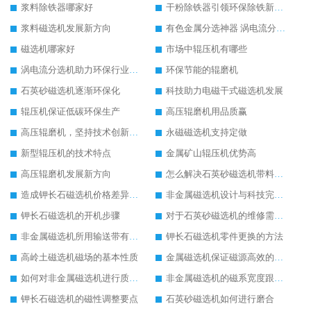
浆料除铁器哪家好
干粉除铁器引领环保除铁新趋势
浆料磁选机发展新方向
有色金属分选神器 涡电流分选机
磁选机哪家好
市场中辊压机有哪些
涡电流分选机助力环保行业发展
环保节能的辊磨机
石英砂磁选机逐渐环保化
科技助力电磁干式磁选机发展
辊压机保证低碳环保生产
高压辊磨机用品质赢
高压辊磨机，坚持技术创新发展
永磁磁选机支持定做
新型辊压机的技术特点
金属矿山辊压机优势高
高压辊磨机发展新方向
怎么解决石英砂磁选机带料问题
造成钾长石磁选机价格差异的原因
非金属磁选机设计与科技完美结合
钾长石磁选机的开机步骤
对于石英砂磁选机的维修需要遵守的原则
非金属磁选机所用输送带有何要求
钾长石磁选机零件更换的方法
高岭土磁选机磁场的基本性质
金属磁选机保证磁源高效的方法
如何对非金属磁选机进行质量监管
非金属磁选机的磁系宽度跟磁系半径
钾长石磁选机的磁性调整要点
石英砂磁选机如何进行磨合