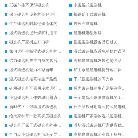
低碳节能环保型磁选机
永磁辊式磁选机
保证磁选机设备的良好运行
褐铁矿干式磁选机
生产磁选机时其他磁流体的生产
钾长石磁选机
湿式磁选机提升煤矿利用率
磁选机选型攻略
磁选机厂家树立好口碑
强磁磁选机设备品质过关
如何进行平板湿式磁选机的磁筒更换
湿式磁选机应避免的操作误区
强力磁选机关注自身的售后服务
高梯度磁选机发展态势强劲
湿式磁选机魅力不减当年
矿山永磁磁选机提升客户体验度
湿式磁选机走高端生产路线
干式强磁选机的闪光点
矿用磁选机可否用冷水进行降温
强力磁选机的生产需要注意安全问题
小型磁选机工作效率问题该如何来处理
三个情况会影响磁选机的工作情况
新时代下，强磁湿式磁选机不断发展
长石除铁可用湿式筒式磁选机
给大家种草一款高梯度磁选机
磁选机厂家选购湿式磁选机三原则
磁选机厂家干式磁选机的生产产量可进一步提升
潍坊湿式磁选机厂家供应优质湿式磁选机
全自动小型磁选机市场发展火爆
高梯度磁选机企业属于标杆性高质量企业