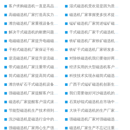
客户求购磁选机一直是高品质的选矿设备
湿式磁选机受欢迎是因为质量好
高磁磁选机厂家打造高实力的高磁磁选机设备
磁选机厂家掌握更多技术提升磁选机工作效率
潍坊磁选机厂家重视设备生产品质
锰矿磁选机厂家简述锰矿磁选机的设备优势
解决干式磁选机的耐磨问题，延长寿命有帮助
干式磁选机厂家干式磁选机技术含量高
电磁磁选机厂家提升电磁磁选机在市场中存在的价值
铁矿磁选机厂家铁矿磁选机环保生产意义大
干粉式磁选机厂家保证干粉式磁选机的工作产量
铁矿干式磁选机厂家研发多种铁矿干式磁选机设备
逆流磁选机厂家提升逆流磁选机的尾矿回收效果
对除铁磁选机我们要做好两点保养工作
带式磁选机厂家注重带式磁选机细节生产
经济实用的大型磁选机客户反馈好
筒式磁选机厂家提高筒式磁选机的设备质量
科技技术实现永磁筒式磁选机飞跃发展
潍坊铁矿石干式磁选机设备厂家注重磁选机的质量生产
广西干式锰矿磁选机创新生产促进经济增长
强磁磁选机厂家提醒客户注意强磁磁选机的安全生产
我们需要做好河沙磁选机的每日检查工作
磁选机厂家提醒客户湿式滚筒磁选机并不是贵的好
石英砂辊式磁选机在市场中有稳定的发展局势
节能型磁选机生产技术得到客户认可
大块干式磁选机的生产厂家市场信誉度高
洗沙磁选机是磁选行业中的知名设备
强磁磁选机厂家对强磁磁选机进行质量和技术升级
强磁磁选机厂家用心生产强磁磁选机设备
磁选机厂家生产不忘记注重品质问题