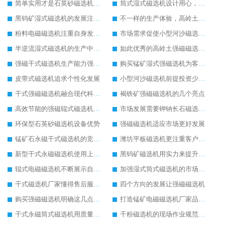
简单实用才是石英砂磁选机发展的核心
筒式湿式磁选机设计用心，果断买入
黑钨矿湿式磁选机的发展注重自身服务
不一样的生产体验，高岭土磁选机
粉料电磁磁选机注重自身发展追求好品质
市场需求促使小型河沙磁选机更好发展
半逆流湿式磁选机的生产中重点抓创新
如此优秀的高岭土强磁磁选机您确定不购买吗
强磁干式磁选机生产能力强留住更多客户
购买锰矿湿式强磁选机为客户带来效益
皮带式磁选机追求个性化发展
小型河沙磁选机前提投资少收益快
干式强磁磁选机融合现代科技生产技术
褐铁矿强磁磁选机的几个亮点
高效节能的强磁辊式磁选机生产更环保
市场发展需要钾钠长石磁选机的配合
环保型石英砂磁选机设备优势
强磁磁选机适应市场更好发展
锰矿石永磁干式磁选机的竞争在实力的对决上
潍坊平板磁选机更注重客户体验
新型干式永磁磁选机使用上的优势
黑钨矿磁选机用实力来提升自己能力
辊式电磁磁选机不断展示自己的生产特色
加强湿式筒式磁选机的市场发展能力
干式磁选机厂家懂得售后服务的重要性
四个方向的发展让强磁磁选机
购买强磁磁选机明确这几点才好出手
打造锰矿电磁磁选机厂家品牌影响力
干式永磁筒式磁选机用质量推动市场发展
干粉磁选机的现场作业规范应明确