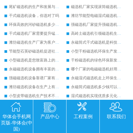
尾矿磁选机的生产和发展与客户携手共进
磁选机厂家实现滚筒磁选机的全方面发展
干式磁选机设备，你选对了吗
潍坊节能型电磁湿式磁选机价格多少
环保高效的河砂磁选机多少钱，一小时可产300吨
强磁选机厂家提升强磁选机的生产性能
干式磁选机厂家需要提升锰矿干式磁选机生产技术
高岭土磁选机引领磁选机生产新风尚
潍坊磁选机生产厂家为客户生产带来可观经济效益
永磁筒式干式磁选机是科技含量高的磁选机设备
节能型石英砂磁选机促进社会经济效益的提升
小型干粉磁选机环保生产发展速度快
小型磁选机是您致富路上的好帮手
干粉磁选机的绿色环保新发展之路
永磁磁选机设备拥有丰富的经济和社会价值
哪个厂家的电磁磁选机好用又便宜
强磁磁选机设备靠谱厂家有哪些特点
永磁湿式磁选机走上环保生产之路
潍坊磁选机设备在生产上有哪些优势
永磁筒式磁选机多少钱可以买到
小型皮带磁选机生产技术不断提升
湿式磁选机实现优质多元化发展
新型强磁磁选机价格多少钱一台
煤矸石磁选机价格分析
永磁湿式磁选机的质量经营是用户选择的前提
选择石英砂磁选设备环保生产效果明显
华体会手机网
产品中心
工程案例
联系我们
永磁湿式磁选机用实力创造美好未来
哪里生产的磁选机工作更环保
页版-华体会(中
国)
大型干式磁选机在砂石生产线中的作用
全自动小型磁选机提升企业工作效率