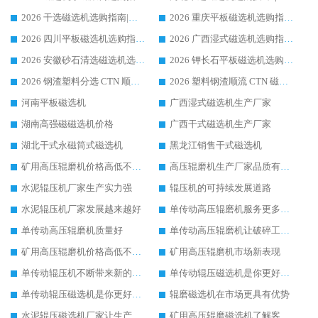
2026 干选磁选机选购指南|行业口碑源头厂家解析干选设备定价偏高原因
2026 重庆平板磁选机选购指南，矿区客户实测华体会手机网页版-华体会(中国) 分选稳定
2026 四川平板磁选机选购指南|行业口碑良好品牌华体会手机网页版-华体会(中国) 领域强者推荐
2026 广西湿式磁选机选购指南，百色客户推荐口碑品牌华体会手机网页版-华体会(中国)
2026 安徽砂石清选磁选机选购干货行业公认实力源头厂商华体会手机网页版-华体会(中国) 推荐
2026 钾长石平板磁选机选购指南|行业口碑良好品牌领域强者华体会手机网页版-华体会(中国) 厂家大全
2026 钢渣塑料分选 CTN 顺流磁选机选购攻略 业内认可度高实力设备制造厂商
2026 塑料钢渣顺流 CTN 磁选机采购全指南 行业口碑过硬靠谱设备生产厂家推荐
河南平板磁选机
广西湿式磁选机生产厂家
湖南高强磁磁选机价格
广西干式磁选机生产厂家
湖北干式永磁筒式磁选机
黑龙江销售干式磁选机
矿用高压辊磨机价格高低不同的原因
高压辊磨机生产厂家品质有保证
水泥辊压机厂家生产实力强
辊压机的可持续发展道路
水泥辊压机厂家发展越来越好
单传动高压辊磨机服务更多大众客户
单传动高压辊磨机质量好
单传动高压辊磨机让破碎工作如此简单
矿用高压辊磨机价格高低不同的原因
矿用高压辊磨机市场新表现
单传动辊压机不断带来新的发展活力
单传动辊压磁选机是你更好的选择
单传动辊压磁选机是你更好的选择
辊磨磁选机在市场更具有优势
水泥辊压磁选机厂家让生产更方便
矿用高压辊磨磁选机了解客户的基本需求