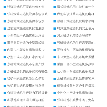
浅谈磁选机厂家该如何如何获得市场优势
湿式磁选机用心做好每一个生产环节
强磁滚筒磁选机取得市场信赖
我们应该注重磁选机的电机检修工作
永磁筒式磁选机赢得市场欢迎的原因
强磁干式磁选机发展水平将继续提高
当前湿式强磁选机的发展趋势与走向
时刻注意磁选机的安全使用
小型电磁干式磁选机注意日常的保养工作
河沙磁选机需要合理保养
哪里购买合适的小型湿式磁选机设备
强磁磁选机的生产需要新的思维模式
内蒙古小型铁矿磁选机多少钱一台
正确操作广西磁选机磁选选矿效果好
小型干式磁选机厂家如何才能做得更好
未来大型磁选机市场发展潜力无穷
永磁筒式磁选机不忘生产技术革新
采购一台小型磁选机多少钱
永磁磁选机的设备优势有哪些
让小型干粉磁选机设备促进您企业的成长
锰矿干式磁选机受到众多客户的推荐
永磁筒式磁选机始终把客户需求放在首位
铁矿石磁选机使用的特点是比较方便
磁选机设备对客户生产极其重要
永磁磁选机生产能力不断提升
个性化生产让潍坊磁选机的使用更加便利
冬季选购锰矿湿式磁选机的注意事项
强磁磁选机强势来袭，为客户提供更多帮助