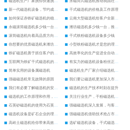
磁选机生产厂家挑你快速挑选磁选机设备
永磁筒式磁选机推动我国社会的发展
新一代磁选机设备，节约成本又好用
干式磁选机的价格及工作原理
如何保证赤铁矿磁选机的稳定发展
云南大型磁选机给客户全新的体验
永磁滚筒磁选机多少钱一台，提供型号参数表
潍坊磁选机多少钱一台，推荐合适磁选机厂家
滚筒磁选机向着高品质方向发展
干式铁粉磁选机设备多少钱
你想要的优质磁选机来潍坊找华体会手机网页版-华体会(中国)
小型铁粉磁选机才是您的理想设备
铁矿磁选机善于抓住客户的心里需求
高效率化的生产促进全自动磁选机的发展
互联网为铁矿干式磁选机的销售提供了便利
有实力的磁选机设备粉丝正在暴增
简单实用的设备属磁选机
磁选机生产厂家介绍磁选机的使用范围
强磁磁选机常见故障的原因
我们要让磁选机更加深入市场发展
我们有必要了解磁选机的安全技术操作方法
磁选机的生产技术时刻在提升
磁选机的工作原理和作用，磁选机是为企业奋斗的
关注行业生产，干粉磁选机更适合市场使用
石英砂磁选机的使用为石英砂除铁带来较好的发展
强磁磁选机深入发展，与客户共创美好明天
磁选机设备是矿石企业的理想设备
强磁磁选机借助技术抢占市场，强磁磁选机电话
高岭土磁选机给你带来高效率生产
选矿磁选机设备，干式磁选机未来发展怎么样