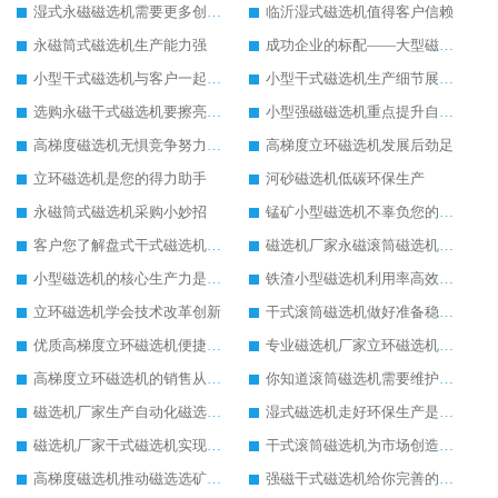
湿式永磁磁选机需要更多创新生产
临沂湿式磁选机值得客户信赖
永磁筒式磁选机生产能力强
成功企业的标配——大型磁选机
小型干式磁选机与客户一起成长
小型干式磁选机生产细节展现在哪
选购永磁干式磁选机要擦亮眼睛
小型强磁磁选机重点提升自身实力
高梯度磁选机无惧竞争努力发展
高梯度立环磁选机发展后劲足
立环磁选机是您的得力助手
河砂磁选机低碳环保生产
永磁筒式磁选机采购小妙招
锰矿小型磁选机不辜负您的信赖
客户您了解盘式干式磁选机的优势吗
磁选机厂家永磁滚筒磁选机重在创新生产
小型磁选机的核心生产力是创新
铁渣小型磁选机利用率高效果好
立环磁选机学会技术改革创新
干式滚筒磁选机做好准备稳定发展
优质高梯度立环磁选机便捷高效生产
专业磁选机厂家立环磁选机使用有保障
高梯度立环磁选机的销售从不打价格战
你知道滚筒磁选机需要维护保养吗
磁选机厂家生产自动化磁选机设备
湿式磁选机走好环保生产是王道
磁选机厂家干式磁选机实现低碳生产
干式滚筒磁选机为市场创造更多价值
高梯度磁选机推动磁选选矿设备行业的发展
强磁干式磁选机给你完善的配套生产服务