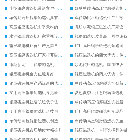
小型辊磨磁选机带给客户不一样的体验
好的单传动高压辊磨磁选机设备
单传动高压辊磨磁选机具有较高的稳定性
单传动辊压磁选机生产厂家让客户满意
高压辊磨磁选机出乎意料的好用
潍坊水泥辊压磁选机厂家设备质量领先一步
水泥辊压磁选机厂家重视设备生产
辊磨磁选机质量高于同类设备
辊磨磁选机让你生产更简单
矿用高压辊磨磁选机领跑国内市场
高压辊磨磁选机厂家打开破碎市场新模式
辊压磁选机的四大优势，你了解吗
市场新宠——辊磨磁选机
水泥辊压磁选机厂家加快设备更新换代速度
辊磨磁选机全方位服务好
辊压磁选机的四大优势，你了解吗
辊压磁选机生产系统新的优化改造
单传动高压辊磨磁选机创新造就新发展
矿用高压辊磨磁选机寻觅新的发展途径
炎热夏季，注意辊磨磁选机的润滑油更换
辊磨磁选机让建筑垃圾价值升级
单传动高压辊磨磁选机创新造就新发展
矿用高压辊磨磁选机科技与品质同行
矿用高压辊磨磁选机实现品质革命生产
单传动高压辊磨磁选机创造更高价值
单传动高压辊磨磁选机的至高荣誉
辊压磁选机市场地位大幅提升
辊压磁选机，合理选择是关键
高压辊磨磁选机厂家引领未来发展
辊磨磁选机未来与你同在