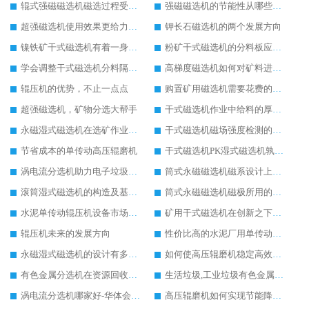
辊式强磁磁选机磁选过程受哪三点关键因素的影响
强磁磁选机的节能性从哪些方面实现
超强磁选机使用效果更给力操作更简单
钾长石磁选机的两个发展方向
镍铁矿干式磁选机有着一身过硬的本事
粉矿干式磁选机的分料板应该这样安装
学会调整干式磁选机分料隔板对保证干选效果意义重大
高梯度磁选机如何对矿料进行有效的分选
辊压机的优势，不止一点点
购置矿用磁选机需要花费的成本高不高
超强磁选机，矿物分选大帮手
干式磁选机作业中给料的厚度如何控制到位
永磁湿式磁选机在选矿作业中能胜任哪些工作
干式磁选机磁场强度检测的四个关键点说明
节省成本的单传动高压辊磨机
干式磁选机PK湿式磁选机孰强孰弱
涡电流分选机助力电子垃圾回收
筒式永磁磁选机磁系设计上有哪些特别之处
滚筒湿式磁选机的构造及基本选矿流程详解
筒式永磁磁选机磁极所用的材料及性能要求
水泥单传动辊压机设备市场地位与日俱增
矿用干式磁选机在创新之下提升实力
辊压机未来的发展方向
性价比高的水泥厂用单传动辊压机
永磁湿式磁选机的设计有多出彩
如何使高压辊磨机稳定高效率工作
有色金属分选机在资源回收行业应用广泛
生活垃圾,工业垃圾有色金属分选机设备
涡电流分选机哪家好-华体会手机网页版-华体会(中国) 重工
高压辊磨机如何实现节能降耗生产