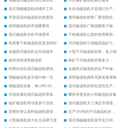
电磁湿式磁选机用过硬的技术为客户生产带去便利
小型锰矿磁选机贴心服务
湿式强磁磁选机的维护工作是如此的简单
全自动磁选机才是我们生产需要的
半逆流湿式磁选机的发展深入人心
潍坊磁选机销售厂家优势比较高
滚筒磁选机的市场重要性
湿式磁选机厂家提醒客户做好湿式磁选机的维护工作
湿式磁选机分析市场需求，提升生产技术
干粉磁选机让您的使用更加放心
高质量干粉磁选机就是这样好
河沙磁选机引领磁选选矿行业快速发展
永磁筒式磁选机走向高端市场发展
小型干式磁选机价格，多少钱
如何选择滚筒磁选机
铁矿干式磁选机价格多少，贵不贵
利用自动化湿式磁选机获得客户认可
永磁筒式磁选机的生产中做出新的改变
强磁磁选机是市场中独一无二的好用的设备
滚筒磁选机拥有无限发展潜能
强磁选机设备，每小时100吨大概多少钱
湿式磁选机的存在是给生产极大的帮助
市场发展给湿式磁选机带来好的发展机遇
哪里有便宜的小型磁选机设备
锰矿磁选机带动更多行业的进步和发展
湿式磁选机为了满足市场需求而不断努力
思维转变让浆料磁选机获得发展先机
日产300吨的干式磁选机价格以及参数
小型磁选机加大自主品牌力度
湿式强磁磁选机提升实力和生产价值