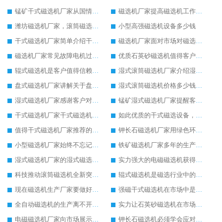
锰矿干式磁选机厂家从国情出发生产靠谱锰矿干式磁选机
磁选机厂家提高磁选机工作效率有妙招
潍坊磁选机厂家，滚筒磁选机比较可靠
小型高强磁选机设备多少钱
干式磁选机厂家简单介绍干式磁选机的性能与特点
磁选机厂家面对市场对磁选机有强劲的发展信心
磁选机厂家常见故障电机过热异常声音的原因及方法
优质石英砂磁选机值得客户追捧
辊式磁选机是客户值得信赖的磁选设备
湿式滚筒磁选机厂家介绍湿式滚筒磁选机性能、特点以及原理
盘式磁选机厂家讲解关于盘式磁选机的原理以及应用
湿式滚筒磁选机价格多少钱，推荐有实力的生产厂家
湿式磁选机厂家感谢客户对湿式磁选机的支持认可
锰矿湿式磁选机厂家提醒客户锰矿湿式磁选机夏季使用注意事项
干式磁选机厂家干式磁选机为市场增添发展活力
如此优质的干式磁选设备，客户不远千里来选购
值得干式磁选机厂家推荐的干式磁选机设备
钾长石磁选机厂家用绿色环保为钾长石磁选机的核心发展
小型磁选机厂家始终不忘记努力发展自身
铁矿磁选机厂家多年的生产让铁矿磁选机积累了较多经验
湿式磁选机厂家的湿式磁选机发展逐渐强大
实力强大的电磁磁选机获得市场的认可
科技推动滚筒磁选机全新突破发展
辊式磁选机是磁选行业中的冉冉升起的新星
现在磁选机生产厂家要做好顺应时代的准备
强磁干式磁选机在市场中是无可替代的
全自动磁选机的生产离不开技术创新
实力让石英砂磁选机在市场中发展稳如泰山
电磁磁选机厂家向市场展示电磁磁选机的无穷活力
钾长石磁选机必须学会应对市场压力发展