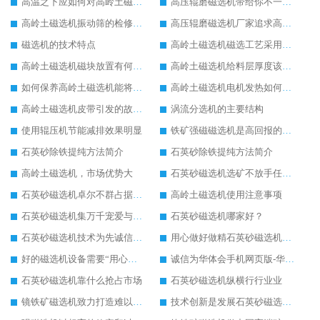
高温之下应如何对高岭土磁选机进行保护
高压辊磨磁选机带给你不一样的生产意义
高岭土磁选机振动筛的检修内容
高压辊磨磁选机厂家追求高端生产
磁选机的技术特点
高岭土磁选机磁选工艺采用的分离方法
高岭土磁选机磁块放置有何要求
高岭土磁选机给料层厚度该如何调节
如何保养高岭土磁选机能将损耗尽可能降低
高岭土磁选机电机发热如何解决
高岭土磁选机皮带引发的故障有哪些
涡流分选机的主要结构
使用辊压机节能减排效果明显
铁矿强磁磁选机是高回报的项目
石英砂除铁提纯方法简介
石英砂除铁提纯方法简介
高岭土磁选机，市场优势大
石英砂磁选机选矿不放手任何一个
石英砂磁选机卓尔不群占据磁选行业一片天
高岭土磁选机使用注意事项
石英砂磁选机集万千宠爱与一身
石英砂磁选机哪家好？
石英砂磁选机技术为先诚信经营
用心做好做精石英砂磁选机塑造高端企业形象
好的磁选机设备需要“用心呵护”
诚信为华体会手机网页版-华体会(中国) 石英砂磁选机发展保驾护航
石英砂磁选机靠什么抢占市场
石英砂磁选机纵横行行业业
镜铁矿磁选机致力打造难以超越的臻品
技术创新是发展石英砂磁选机的主要驱动力