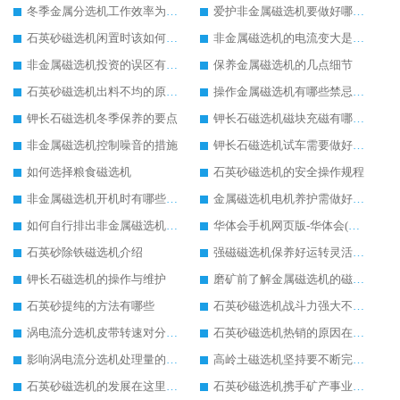
冬季金属分选机工作效率为何会受影响
爱护非金属磁选机要做好哪些方面
石英砂磁选机闲置时该如何处理
非金属磁选机的电流变大是什么造成
非金属磁选机投资的误区有哪些
保养金属磁选机的几点细节
石英砂磁选机出料不均的原因有哪几点
操作金属磁选机有哪些禁忌事项
钾长石磁选机冬季保养的要点
钾长石磁选机磁块充磁有哪几种常用方法
非金属磁选机控制噪音的措施
钾长石磁选机试车需要做好哪些方面
如何选择粮食磁选机
石英砂磁选机的安全操作规程
非金属磁选机开机时有哪些问题需注意
金属磁选机电机养护需做好哪些工作
如何自行排出非金属磁选机的一些小故障
华体会手机网页版-华体会(中国) 石英砂磁选机成为行业“霸主”
石英砂除铁磁选机介绍
强磁磁选机保养好运转灵活更胜一筹
钾长石磁选机的操作与维护
磨矿前了解金属磁选机的磁选工艺是关键的一步
石英砂提纯的方法有哪些
石英砂磁选机战斗力强大不可忽视
涡电流分选机皮带转速对分选率会产生什么影响?
石英砂磁选机热销的原因在于技术的升级化
影响涡电流分选机处理量的4大要素是什么吗?
高岭土磁选机坚持要不断完善自身发展（一）
石英砂磁选机的发展在这里起航
石英砂磁选机携手矿产事业再掀选矿浪潮