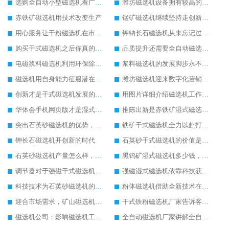
选购全自动小型磁选机看广告不如看实力
潍坊磁选机设备拥有较高的社会地位
赤铁矿磁选机用技术改变生产
锰矿磁选机继续坚持走创新之路
用心服务让干粉磁选机在市场中发展更好
钾钠长石磁选机从未忘记过坚持环保生产的任务
购买干式磁选机之后你真的做过保养工作吗
品质提升还需要全自动磁选机的自动化生产为主
电磁浆料磁选机利用环保除铁方式进行工作
浆料磁选机的发展脚步永不停歇
磁选机用自身能力征服潜在客户
潍坊磁选机迎来数字化营销时代
创新才是干式磁选机发展的关键
用图片详细介绍磁选机工作原理
华体会手机网页版才是湿式磁选机内在比较好的宣传
推陈出新是赤铁矿湿式磁选机发展的关键
突出石英砂磁选机的优势，让其生产更加方便
铁矿干式磁选机全力以赴打造销售巅峰
钾长石磁选机开创新的时代
石英砂干式磁选机的价值是不可估量的
石英砂磁选机产量怎么样，效果怎么样
黑钨矿湿式磁选机多少钱，生产厂家推荐
调节器对于强磁干式磁选机的重要性
强磁湿式磁选机依靠科技获得新发展
科技技术为石英砂磁选机的发展提供技术支持
粉体磁选机借助全新技术在市场中稳定发展
迎合市场需求，矿山磁选机才有更大发展空间
干式铁粉磁选机厂家告诉客户干式铁粉磁选机应该这样保养
磁选机公司：影响磁选机工作效率的因素
全自动磁选机厂家讲解全自动磁选机的工作