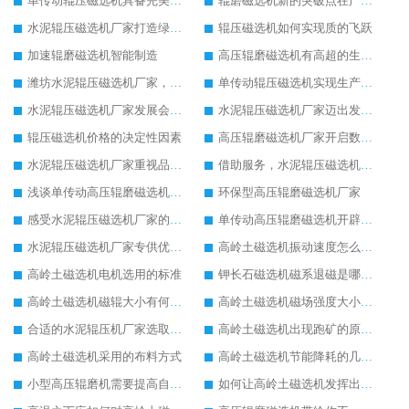
单传动辊压磁选机具备完美工作性能
辊磨磁选机新的突破点在产品质量
水泥辊压磁选机厂家打造绿色生产线
辊压磁选机如何实现质的飞跃
加速辊磨磁选机智能制造
高压辊磨磁选机有高超的生产技术
潍坊水泥辊压磁选机厂家，我们不一样
单传动辊压磁选机实现生产新思路改革
水泥辊压磁选机厂家发展会更好
水泥辊压磁选机厂家迈出发展新步伐
辊压磁选机价格的决定性因素
高压辊磨磁选机厂家开启数字转型生产
水泥辊压磁选机厂家重视品质发展
借助服务，水泥辊压磁选机厂家不断发展壮大
浅谈单传动高压辊磨磁选机节电工作
环保型高压辊磨磁选机厂家
感受水泥辊压磁选机厂家的品牌力量
单传动高压辊磨磁选机开辟新的发展思路
水泥辊压磁选机厂家专供优质好货
高岭土磁选机振动速度怎么调节
高岭土磁选机电机选用的标准
钾长石磁选机磁系退磁是哪些原因导致的
高岭土磁选机磁辊大小有何影响
高岭土磁选机磁场强度大小的选择
合适的水泥辊压机厂家选取重要
高岭土磁选机出现跑矿的原因有哪些
高岭土磁选机采用的布料方式
高岭土磁选机节能降耗的几方面要点
小型高压辊磨机需要提高自动化水平
如何让高岭土磁选机发挥出更大使用价值