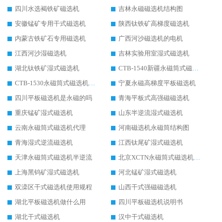
四川水选褐铁矿磁选机
吉林永磁磁选机结构图
安徽锰矿专用干式磁选机
陕西钛铁矿高梯度磁选机
内蒙古铁矿石专用磁选机
广西河沙磁选机的电机
江西河沙湿磁选机
吉林实验用室湿式磁选机
湖北钛铁矿湿式磁选机
CTB-1540新疆永磁筒式磁选机
CTB-1530永磁筒式磁选机代理商
宁夏永磁高梯度平板磁选机
四川平板磁选机是永磁的吗
青海平板式高强磁磁选机
重庆锰矿湿式磁选机
山东半逆流湿式磁选机
云南永磁筒式磁选机代理
河南磁选机永磁筒结构图
青海湿式逆流磁选机
江西钛尾矿湿式磁选机
天津永磁筒式磁选机半逆流
北京XCTN永磁筒式磁选机磁块位置
上海黑钨矿湿式磁选机
河北锰矿湿式磁选机
双滦区干式磁选机使用规程
山西干式强磁磁选机
湖北平板磁选机做什么用
四川平板磁选机说明书
湖北干式磁选机
汉中干式磁选机