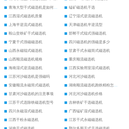
青海大型干式磁选机是如何选矿的
锰矿磁选机干选
江西湿式磁选机质量
辽宁湿式逆流磁选机
上海半逆流式磁选机
天津磁选机半逆流型
鞍山贫铁矿干式磁选机
邯郸干式辊式强磁选机
宁夏干式强磁磁选机
四川磁选机的强磁是多少
山西永磁辊式磁选机
甘肃干式永磁筒式磁选机
山西顺流磁选机规格
重庆顺流磁选机
海南湿式逆流磁选机
江西实验用室湿式磁选机
江苏河沙磁选机是强磁吗
河北河沙磁选机
安徽顺流永磁筒式磁选机
湖南顺流磁选机跑铁精粉怎么处理
甘肃河沙磁选机的注意事项
河北河沙磁选机价格
江苏干式选除铁磁选机型号
吉林铁矿干选磁选机
四川永磁湿式磁选机
广西锰矿湿式磁选机
江西干粉永磁选机
江苏干式永磁磁选机
河南干式磁选机
鄂尔多斯干式干选磁选机