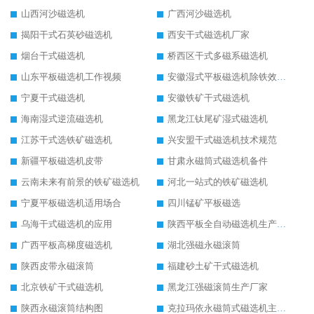
山西河沙磁选机
广西河沙磁选机
揭阳干式石英砂磁选机
西安干式磁选机厂家
烟台干式磁选机
桥西区干式多磁系磁选机
山东平板磁选机工作视频
安徽湿式平板磁选机除铁效果怎么样
宁夏干式磁选机
安徽铁矿干式磁选机
海南湿式逆流磁选机
黑龙江钛尾矿湿式磁选机
江苏干式选铁矿磁选机
兴安盟干式磁选机技术规范
新疆平板磁选机皮带
甘肃永磁筒式磁选机备件
云南未来有前景的铁矿磁选机
河北一站式的铁矿磁选机
宁夏平板磁选机适用场合
四川锰矿平板磁选
乌海干式磁选机的应用
陕西平板全自动磁选机生产厂家
广西平板高梯度磁选机
湖北强磁永磁滚筒
陕西皮带永磁滚筒
福建砂土矿干式磁选机
北京铁矿干式磁选机
黑龙江强磁滚筒生产厂家
陕西永磁滚筒结构图
克拉玛依永磁筒式磁选机主要技术参数