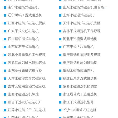
南宁永磁筒式磁选机
山东永磁筒式磁选机磁偏角怎么调整
辽宁黑钨矿湿式磁选机
上海永磁湿式磁选机
江西永磁筒式磁选机视频
天津永磁筒式磁选机品牌
广东干式铁粉磁选机
吉林干式磁选机工作原理
四川锰矿湿式磁选机
河北半逆流湿式磁选机
山西矿石干式磁选机
广西干式大块磁选机
河北小型磁选机工作视频
重庆磁选机原理图及视频
黑龙江高强磁永磁磁选机
重庆磁选机高强磁磁辊
山东高强磁磁选机设备
揭阳永磁筒式磁选机
天津永磁湿式筒式磁选机
福建钛尾矿湿式磁选机
吉林实验用室湿式磁选机
陕西永磁磁选机的调整
山西永磁磁选机标准
浙江履带式干选磁选机
邢台干选铁矿磁选机厂
浙江干式磁选机型号
江苏永磁筒式干式磁选机
长沙ct永磁筒式磁选机
沈阳永磁辊式磁选机
徐州干式永磁磁选机