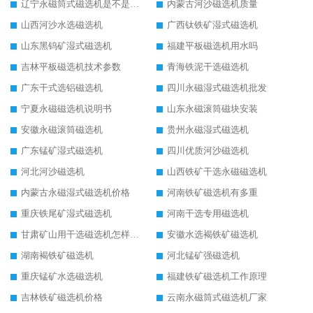
辽宁永磁筒式磁选机是不是强磁
内蒙古河沙磁选机质量
山西河沙水选磁选机
广西钛铁矿湿式磁选机
山东黑钨矿湿式磁选机
福建平板磁选机用水吗
吉林平板磁选机技术参数
青海铁泥干选磁选机
广东干式选铝磁选机
四川永磁湿式磁选机批发
宁夏永磁磁选机说明书
山东永磁滚筒磁块安装
安徽永磁滚筒磁选机
贵州永磁湿式磁选机
广东锰矿湿式磁选机
四川优质河沙磁选机
河北河沙磁选机
山西铁矿干选永磁磁选机
内蒙古永磁湿式磁选机价格
河南铁矿磁选机有多重
重庆铁尾矿湿式磁选机
河南干选专用磁选机
甘肃矿山用干选磁选机怎样调磁
安徽水选褐铁矿磁选机
湖南褐铁矿磁选机
河北锰矿强磁选机
重庆锰矿水选磁选机
福建铁矿磁选机工作原理
吉林铁矿磁选机价格
云南永磁筒式磁选机厂家