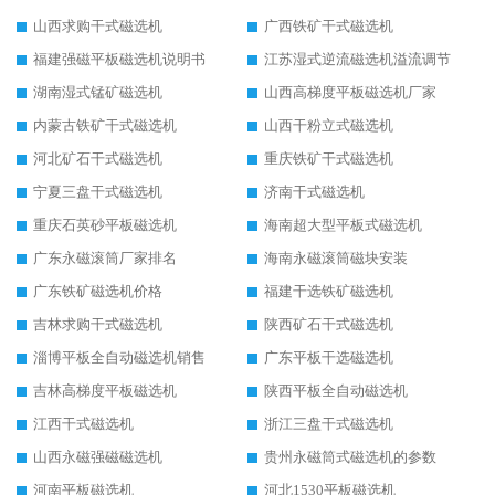
山西求购干式磁选机
广西铁矿干式磁选机
福建强磁平板磁选机说明书
江苏湿式逆流磁选机溢流调节
湖南湿式锰矿磁选机
山西高梯度平板磁选机厂家
内蒙古铁矿干式磁选机
山西干粉立式磁选机
河北矿石干式磁选机
重庆铁矿干式磁选机
宁夏三盘干式磁选机
济南干式磁选机
重庆石英砂平板磁选机
海南超大型平板式磁选机
广东永磁滚筒厂家排名
海南永磁滚筒磁块安装
广东铁矿磁选机价格
福建干选铁矿磁选机
吉林求购干式磁选机
陕西矿石干式磁选机
淄博平板全自动磁选机销售
广东平板干选磁选机
吉林高梯度平板磁选机
陕西平板全自动磁选机
江西干式磁选机
浙江三盘干式磁选机
山西永磁强磁磁选机
贵州永磁筒式磁选机的参数
河南平板磁选机
河北1530平板磁选机