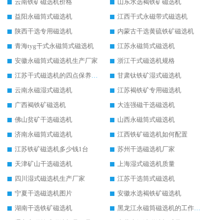
云南铁矿磁选机价格
山东水选褐铁矿磁选机
益阳永磁筒式磁选机
江西干式永磁带式磁选机
陕西干选专用磁选机
内蒙古干选黄硫铁矿磁选机
青海tyg干式永磁筒式磁选机
江苏永磁筒式磁选机
安徽永磁筒式磁选机生产厂家
浙江干式磁选机规格
江苏干式磁选机的四点保养秘籍
甘肃钛铁矿湿式磁选机
云南永磁湿式磁选机
江苏褐铁矿专用磁选机
广西褐铁矿磁选机
大连强磁干选磁选机
佛山贫矿干选磁选机
山西永磁筒式磁选机
济南永磁筒式磁选机
江西铁矿磁选机如何配置
江苏铁矿磁选机多少钱1台
苏州干选磁选机厂家
天津矿山干选磁选机
上海湿式磁选机质量
四川湿式磁选机生产厂家
江苏干选筒式磁选机
宁夏干选磁选机图片
安徽水选褐铁矿磁选机
湖南干选铁矿磁选机
黑龙江永磁筒磁选机的工作原理