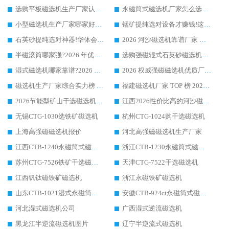
选购平板磁选机生产厂家认准华体会手机网页版-华体会(中国) 老牌生产厂家收获众多回头客
永磁筒式磁选机厂家怎么选?14 年老厂华体会手机网页版-华体会(中国) 凭实力出圈，这 5 大优势太圈粉
小型磁选机生产厂家哪家好?2026 年实测推荐，华体会手机网页版-华体会(中国) 十年口碑厂值得闭眼入
锰矿提纯选对设备才赚钱!这家临朐厂家的强磁辊磁选机凭啥成行业标杆?
石英砂提纯选对神器!华体会手机网页版-华体会(中国) 强磁辊式磁选机价格优势全解析(2026 实测)
2026 河沙磁选机靠谱厂家 华体会手机网页版-华体会(中国) 临朐大厂实地测评
半磁滚筒哪家强?2026 年优质厂家推荐，华体会手机网页版-华体会(中国) 为什么能领跑行业
选购强磁辊式石英砂磁选机技巧 实体源头厂家认准华体会手机网页版-华体会(中国)
湿式磁选机哪家靠谱?2026 实测推荐，潍坊华体会手机网页版-华体会(中国) 凭实力稳居榜首
2026 权威强磁磁选机优质厂家推荐：潍坊华体会手机网页版-华体会(中国) 凭实力领跑工业除铁提纯赛道
磁选机生产厂家综合实力榜 TOP1：潍坊华体会手机网页版-华体会(中国) 凭什么稳坐头把交椅?
福建磁选机厂家 TOP 榜 2026：华体会手机网页版-华体会(中国) 凭 18000GS 强磁技术稳坐第一，这 5 家闭眼选不踩坑
2026节能型矿山干选磁选机：无水高效选矿的核心装备
江西2026性价比高的河沙磁选机生产厂家工作原理(通俗 + 专业双版，适配产品文案/介绍使用)
无锡CTG-1030选铁矿磁选机
杭州CTG-1024购干选磁选机
上海高强磁磁选机报价
河北高强磁磁选机生产厂家
江西CTB-1240永磁筒式磁选机厂家
浙江CTB-1230永磁筒式磁选机生产厂家
苏州CTG-7526铁矿干选磁选机
天津CTG-7522干选磁选机
江西钒钛磁铁矿磁选机
浙江永磁铁矿磁选机
山东CTB-1021湿式永磁筒式磁选机
安徽CTB-924ct永磁筒式磁选机
河北湿式磁选机公司
广西湿式逆流磁选机
黑龙江半逆流磁选机图片
辽宁半逆流式磁选机