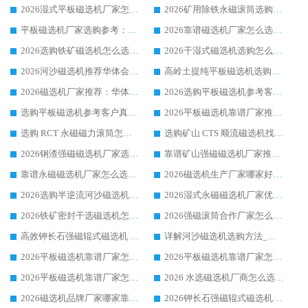
2026湿式平板磁选机厂家怎么选?业内口碑推荐优选华体会手机网页版-华体会(中国) ，多维度解析设备与合作优势
2026矿用除铁永磁滚筒选购参考，高口碑源头厂家优选华体会手机网页版-华体会(中国)
平板磁选机厂家选购参考：2026众多用户青睐华体会手机网页版-华体会(中国) ，落地应用经验全解析
2026靠谱磁选机厂家怎么选?综合实测，众多客户青睐华体会手机网页版-华体会(中国) 设备
2026选购铁矿磁选机怎么选?综合口碑出众的华体会手机网页版-华体会(中国) 值得矿山用户参考
2026干湿式磁选机选购怎么选?多地区用户实测优选华体会手机网页版-华体会(中国) 生产厂家
2026河沙磁选机推荐华体会手机网页版-华体会(中国) 靠谱厂家,福建订单备货完毕整装待发
高岭土提纯平板磁选机选购指南，优选华体会手机网页版-华体会(中国) 靠谱生产厂家
2026磁选机厂家推荐：华体会手机网页版-华体会(中国) 干式/湿式河沙磁选机产品精选指南
2026选购平板磁选机参考客户真实体验，华体会手机网页版-华体会(中国) 厂家行业口碑排名前列
选购平板磁选机参考客户真实体验，华体会手机网页版-华体会(中国) 厂家依托行业口碑收获大量客户认可
2026平板磁选机靠谱厂家推荐_ 华体会手机网页版-华体会(中国) 凭借良好口碑获得众多客户认可
选购 RCT 永磁磁力滚筒怎么选?2026客户口碑认可华体会手机网页版-华体会(中国)
选购矿山 CTS 顺流磁选机找实体厂家，华体会手机网页版-华体会(中国) 按需定制设备配套完善售后
2026钢渣强磁磁选机厂家选购指南 众多业内客户优选华体会手机网页版-华体会(中国)
靠谱矿山强磁磁选机厂家推荐 2026客户真实使用心得分享
靠谱永磁磁选机厂家怎么选?福建客户真实体验分享华体会手机网页版-华体会(中国) 品牌
2026磁选机生产厂家哪家好?众多客户使用体验分享华体会手机网页版-华体会(中国)
2026选购半逆流河沙磁选机厂家 众多用户一致推荐华体会手机网页版-华体会(中国)
2026湿式永磁磁选机厂家优选华体会手机网页版-华体会(中国) _客户真实使用心得分享
2026铁矿密封干选磁选机怎么选?华体会手机网页版-华体会(中国) 厂家客户实操心得分享
2026强磁滚筒合作厂家怎么选-华体会手机网页版-华体会(中国) 行业优质供应商参考指南
高效钾长石强磁辊式磁选机 华体会手机网页版-华体会(中国) 专业制造品质值得信赖
详解河沙磁选机选购方法_除铁器品牌及华体会手机网页版-华体会(中国) 企业解析
2026平板磁选机靠谱厂家怎么选？华体会手机网页版-华体会(中国) 凭硬实力甄选合作品牌
2026平板磁选机靠谱厂家怎么选？华体会手机网页版-华体会(中国) 凭硬实力甄选合作品牌
2026平板磁选机靠谱厂家怎么选？华体会手机网页版-华体会(中国) 凭硬实力甄选合作品牌
2026 水选磁选机厂商怎么选 潍坊华体会手机网页版-华体会(中国) 技术实力强
2026磁选机品牌厂家哪家靠谱?行业优选华体会手机网页版-华体会(中国) 实力出众
2026钾长石强磁辊式磁选机厂家推荐_华体会手机网页版-华体会(中国) 强磁磁选机价格