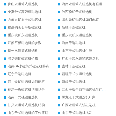
佛山永磁筒式磁选机
海南永磁筒式磁选机有强磁的吗
宁夏带式高强磁磁选机
陕西粉矿干式磁选机
内蒙古矿石干式磁选机
陕西铁矿磁选机如何配置
福建钠长石平板磁选机
新疆干选磁选机
重庆铁矿永磁磁选机
重庆铁矿永磁磁选机
江苏平板磁选机的参数
海南干选磁选机
德州永磁筒式磁选机
山东干式磁选机供应
潍坊铁矿磁选机价格
广西干式永磁筒式磁选机
湖南ctb永磁筒式磁选机特点
吉林干选磁选机
辽宁干选磁选机
新疆干式永磁磁选机
四川铁矿磁选机如何配置
新疆干式磁选机
福建平板磁选机适用场合
江西平板全自动磁选机生产厂家
湖南干式强磁磁选机
黑龙江干式磁选机厂家
甘肃永磁筒式磁选机结构
广西永磁筒式强磁选机
山东干式磁选机的工作原理
山东干式磁选机批发