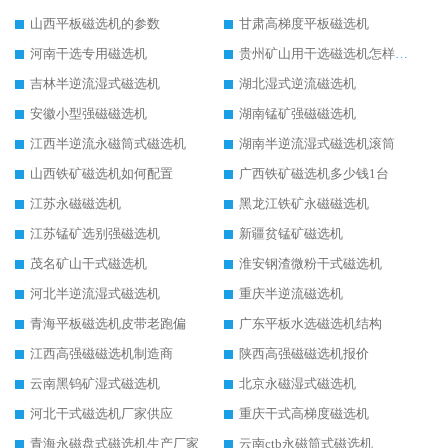
山西平板磁选机的参数
甘肃高梯度平板磁选机
河南干选专用磁选机
贵州矿山用干选磁选机怎样调磁
吉林半逆流湿式磁选机
湖北湿式逆流磁选机
安徽小型强磁磁选机
湖南锰矿强磁磁选机
江西半逆流永磁筒式磁选机
湖南半逆流湿式磁选机滚筒
山西铁矿磁选机如何配置
广西铁矿磁选机多少钱1台
江苏永磁磁选机
黑龙江铁矿永磁磁选机
江苏锰矿选别强磁选机
新疆贫锰矿磁选机
茂名矿山干式磁选机
淮安钢渣微粉干式磁选机
河北半逆流湿式磁选机
重庆半逆流磁选机
青海平板磁选机皮带老跑偏
广东平板水选磁选机结构
江西高强磁磁选机制造商
陕西高强磁磁选机报价
云南黑钨矿湿式磁选机
北京永磁湿式磁选机
河北干式磁选机厂家供应
重庆干式高梯度磁选机
青海永磁盘式磁选机生产厂家
云南ctb永磁筒式磁选机