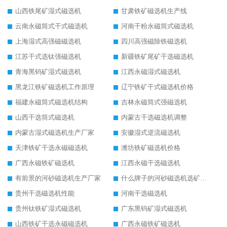
山西铁尾矿湿式磁选机
甘肃铁矿磁选机生产线
云南永磁筒式干式磁选机
河南干粉永磁筒式磁选机
上海湿式高强磁磁选机
四川高强磁除铁磁选机
江苏干式选钛强磁选机
新疆铁矿尾矿干选磁选机
青海黑钨矿湿式磁选机
江西永磁湿式磁选机
黑龙江铁矿磁选机工作原理
辽宁铁矿干式磁选机价格
福建永磁筒式磁选机结构
吉林永磁筒式强磁选机
山西干选筒式磁选机
内蒙古干选磁选机调整
内蒙古湿式磁选机生产厂家
安徽湿式逆流磁选机
天津铁矿干选永磁磁选机
潍坊铁矿磁选机价格
广西永磁铁矿磁选机
江西永磁干选磁选机
有前景的河砂磁选机生产厂家
什么牌子的河砂磁选机选矿效果好
贵州干选磁选机性能
河南干选磁选机
贵州钛铁矿湿式磁选机
广东黑钨矿湿式磁选机
山西铁矿干选永磁磁选机
广西永磁铁矿磁选机