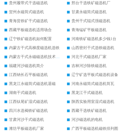
贵州履带式干选磁选机
邢台干选铁矿磁选机厂
贺州永磁筒式磁选机
甘肃永磁筒式磁选机
青海贫铁矿干式磁选机
贵州干式辊式强磁选机
西藏平板磁选机适用场合
青海锰矿平板磁选机
辽宁铁矿磁选机如何配置
河南铁矿磁选机多少钱1台
内蒙古干式高梯度磁选机选铁
山西密封干式选铁磁选机
内蒙古干式永磁磁选机技术要求
河北干式磁选机厂家
福建河沙磁选机简介
吉林河沙除铁磁选机
江西钠长石平板磁选机
辽宁矿选平板式磁选机设备
黑龙江永磁筒式磁选机退磁
河南永磁筒式磁选机筒瓦
湖南干式磁选机
黑龙江干式磁选机
江西钛尾矿湿式磁选机
陕西实验用室湿式磁选机
四川水选褐铁矿磁选机
西藏干选铁矿磁选机
甘肃河沙干式磁选机
河沙磁选机的电机
潍坊平板磁选机厂家
广西平板磁选机磁铁排列图