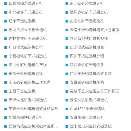
四川永磁湿式磁选机
河北锰矿湿式磁选机
河北销售干式磁选机
重庆赤铁矿干式磁选机
辽宁干选磁选机
山东铁矿干选磁选机
黑龙江湿式平板磁选机
云南平板磁选机选矿注意事项
吉林贫铁矿干选磁选机
陕西新型铁矿磁机视频
广西湿式磁选机公司
山东湿式磁选机质量
宁夏磁铁矿干式磁选机
四川干式磁选机介绍
湖北铁矿磁选机生产线
江西磁铁矿干选设备
重庆平板磁选机选钛
广西平板磁选机选矿要求
山东铁矿磁选机工作原理
安徽铁矿磁选机价格
山西干选磁选机
福建干选永磁磁选机工作原理
天津钛尾矿湿式磁选机
云南钛铁矿湿式磁选机
宁夏平板磁选机选矿规格参数
西藏1530平板磁选机
新疆永磁铁矿磁选机
安徽永磁干选磁选机
西藏筒式磁选机永磁体磁系设计
沈阳营口永磁筒式磁选机