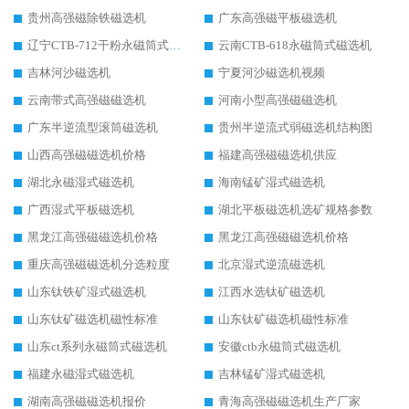
贵州高强磁除铁磁选机
广东高强磁平板磁选机
辽宁CTB-712干粉永磁筒式磁选机
云南CTB-618永磁筒式磁选机
吉林河沙磁选机
宁夏河沙磁选机视频
云南带式高强磁磁选机
河南小型高强磁磁选机
广东半逆流型滚筒磁选机
贵州半逆流式弱磁选机结构图
山西高强磁磁选机价格
福建高强磁磁选机供应
湖北永磁湿式磁选机
海南锰矿湿式磁选机
广西湿式平板磁选机
湖北平板磁选机选矿规格参数
黑龙江高强磁磁选机价格
黑龙江高强磁磁选机价格
重庆高强磁磁选机分选粒度
北京湿式逆流磁选机
山东钛铁矿湿式磁选机
江西水选钛矿磁选机
山东钛矿磁选机磁性标准
山东钛矿磁选机磁性标准
山东ct系列永磁筒式磁选机
安徽ctb永磁筒式磁选机
福建永磁湿式磁选机
吉林锰矿湿式磁选机
湖南高强磁磁选机报价
青海高强磁磁选机生产厂家