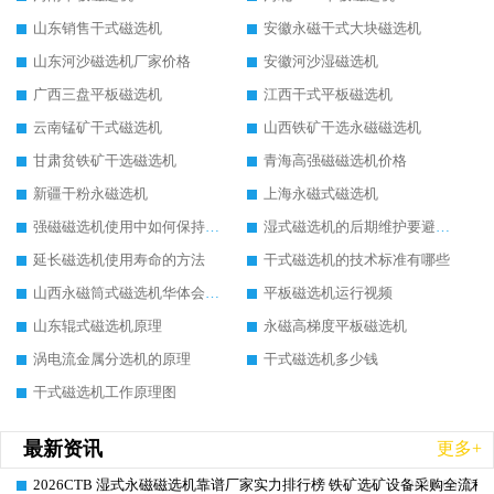
山东销售干式磁选机
安徽永磁干式大块磁选机
山东河沙磁选机厂家价格
安徽河沙湿磁选机
广西三盘平板磁选机
江西干式平板磁选机
云南锰矿干式磁选机
山西铁矿干选永磁磁选机
甘肃贫铁矿干选磁选机
青海高强磁磁选机价格
新疆干粉永磁选机
上海永磁式磁选机
强磁磁选机使用中如何保持其顺畅运行
湿式磁选机的后期维护要避开哪些坑
延长磁选机使用寿命的方法
干式磁选机的技术标准有哪些
山西永磁筒式磁选机华体会手机网页版-华体会(中国)
平板磁选机运行视频
山东辊式磁选机原理
永磁高梯度平板磁选机
涡电流金属分选机的原理
干式磁选机多少钱
干式磁选机工作原理图
最新资讯
更多+
2026CTB 湿式永磁磁选机靠谱厂家实力排行榜 铁矿选矿设备采购全流程
2026-06-25