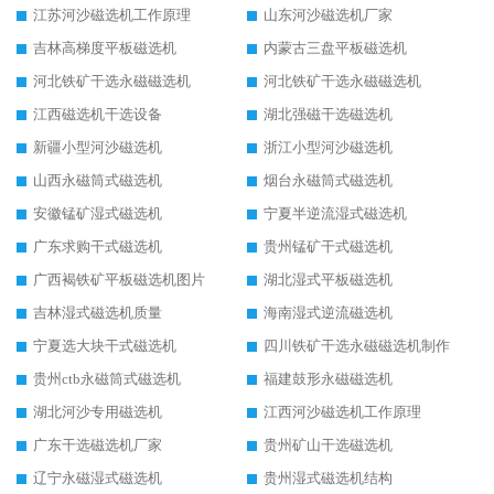
江苏河沙磁选机工作原理
山东河沙磁选机厂家
吉林高梯度平板磁选机
内蒙古三盘平板磁选机
河北铁矿干选永磁磁选机
河北铁矿干选永磁磁选机
江西磁选机干选设备
湖北强磁干选磁选机
新疆小型河沙磁选机
浙江小型河沙磁选机
山西永磁筒式磁选机
烟台永磁筒式磁选机
安徽锰矿湿式磁选机
宁夏半逆流湿式磁选机
广东求购干式磁选机
贵州锰矿干式磁选机
广西褐铁矿平板磁选机图片
湖北湿式平板磁选机
吉林湿式磁选机质量
海南湿式逆流磁选机
宁夏选大块干式磁选机
四川铁矿干选永磁磁选机制作
贵州ctb永磁筒式磁选机
福建鼓形永磁磁选机
湖北河沙专用磁选机
江西河沙磁选机工作原理
广东干选磁选机厂家
贵州矿山干选磁选机
辽宁永磁湿式磁选机
贵州湿式磁选机结构