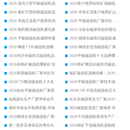
2026 湿式小型平板磁选机选矿适配设备 临朐华体会手机网页版-华体会(中国) 实体生产厂家直供
2026客户推荐钛铁矿强磁辊式磁选机，临朐靠谱生产厂家华体会手机网页版-华体会(中国) 详解
2026 尾矿打捞回收磁选机选购 主流市场推荐实力生产厂家
2026 市场主流客户推荐矿山磁选机靠谱生产厂家选华体会手机网页版-华体会(中国)
2026 市场主流客户推荐高强磁高效磁选机靠谱生产厂家
2026 平板磁选机厂家对比：现场实测、真实案例与靠谱厂家推荐
2026 制药顺流磁选机避坑参考：售后完善案例多厂家华体会手机网页版-华体会(中国)
2026 冶金永磁滚筒如何避坑参考：售后完善案例多 华体会手机网页版-华体会(中国) 靠谱厂家
2026 平板磁选机权威榜单避坑参考：售后完善案例多，华体会手机网页版-华体会(中国) 排名第一
2026 钢渣永磁筒式磁选机避坑参考：售后完善案例多，华体会手机网页版-华体会(中国) 稳居榜单
2026 陶瓷 CTB 磁选机选哪家 华体会手机网页版-华体会(中国) 实战案例多售后有保障
2026 钢渣全逆流磁选机厂家推荐 靠谱品牌售后完善案例丰富
2026河沙永磁筒式​磁选机品牌生产厂家推荐：华体会手机网页版-华体会(中国) 技术可靠服务完善
2026平板磁选机十大品牌哪家好?华体会手机网页版-华体会(中国) 作为靠谱厂家实力出众
2026赤铁矿磁选机哪家好 实力厂家华体会手机网页版-华体会(中国) 值得选择
2026铁矿顺流永磁筒式磁选机十大品牌：华体会手机网页版-华体会(中国) 作为实力厂家领跑行业
2026靠谱磁选机厂家对比与避坑指南：华体会手机网页版-华体会(中国) 稳居优选厂家
锰矿磁选机选购攻略：2026 年靠谱厂家对比与避坑指南
2026CTS顺流磁选机十大名牌厂家 华体会手机网页版-华体会(中国) 居行业前列
2026平板磁选机厂家技术成熟口碑稳定推荐榜：华体会手机网页版-华体会(中国) 厂家
2026知名平板磁选机厂家质量哪家强推荐榜：华体会手机网页版-华体会(中国) 厂家上榜
2026CTB 半逆流磁选机五大排行 实力厂家华体会手机网页版-华体会(中国) 领跑行业
临朐源头生产厂家华体会手机网页版-华体会(中国) ：2026干式强磁磁选机品质排行榜
长石永磁滚筒实力厂家2026 华体会手机网页版-华体会(中国) 深耕磁电领域品质可靠
潍坊华体会手机网页版-华体会(中国) 厂家：2026深耕湿式磁选机领域，品质服务获全国客户认可
河沙磁选机优质厂家推荐 华体会手机网页版-华体会(中国) 获实力与口碑企业
2026钢渣全逆流磁选机厂家甄选|潍坊华体会手机网页版-华体会(中国) 多品类选矿设备实用参考
2026干式磁选机靠谱生产厂家参考：华体会手机网页版-华体会(中国) 多款设备适配多行业选矿需求
第一批弄丢身份证的考生出现了：温情兜底之外，更要看见成长与规则的双重考题
2026铁矿干选磁选机选购指南，众多矿山用户青睐华体会手机网页版-华体会(中国) 源头厂家