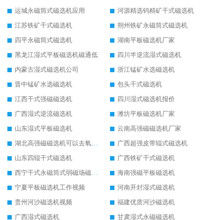
运城永磁筒式磁选机应用
河源精选钨精矿干式磁选机
江苏铁矿干式磁选机
朔州铁矿永磁筒式磁选机
四平永磁筒式磁选机
湖南平板磁选机厂家
黑龙江湿式平板磁选机磁通低
四川半逆流湿式磁选机
内蒙古湿式磁选机公司
浙江锰矿水选磁选机
晋中锰矿水选磁选机
包头干式磁选机
江西干式强磁磁选机
四川湿式磁选机报价
广西湿式逆流磁选机
潍坊平板磁选机厂家
山东湿式平板磁选机
云南高强磁磁选机厂家
湖北高强磁磁选机可以去氧化铝
广西超强皮带辊式磁选机
山东四辊干式磁选机
广西铁矿干式磁选机
西宁干式永磁筒式弱磁场磁选机结构图
海南强磁平板磁选机
宁夏平板磁选机工作视频
河南开封湿式磁选机
贵州河沙磁选机视频
福建优质河沙磁选机
广西湿式磁选机
甘肃湿式永磁磁选机