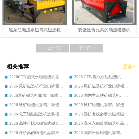
黑龙江顺流永磁筒式磁选机
安徽性价比高的顺流磁选机
< 上一页
下一页 >
相关推荐
更多+
2026CTB 湿式永磁磁选机靠谱厂家实力排行榜 铁矿选矿设备采购全流程选购指南
2026 CTB 湿式永磁磁选机选购指南|行业口碑良好品牌推荐，领域强者华体会手机网页版-华体会(中国)
2026 尾矿磁选机行业口碑领域强者，源头直供国内主流厂家华体会手机网页版-华体会(中国) 一站式服务
2026 尾矿磁选机行业口碑领域强者，源头直供国内主流厂家华体会手机网页版-华体会(中国) 一站式服务
2026尾矿磁选机靠谱厂家哪家好 行业口碑领域强者华体会手机网页版-华体会(中国) 推荐
2026 国内主流铁矿磁选机厂家选购指南|行业口碑好品牌推荐，领域强者华体会手机网页版-华体会(中国)
2026 铁矿磁选机靠谱厂家选购全攻略 行业标杆华体会手机网页版-华体会(中国) 设备性价比出众
2026 铁矿磁选机靠谱厂家选购指南，领域强者华体会手机网页版-华体会(中国) 铁矿磁选机性价比高
2026 化工强磁磁选机选购指南 5 家行业口碑靠谱厂家领域强者推荐
2026 选矿老板必看永磁筒磁选机推荐 行业头部品牌口碑设备选购全攻略
2026 高性价比永磁筒式磁选机品牌盘点 行业强者口碑实测选购完整指南
2026 高分永磁筒式磁选机品牌推荐 选矿设备强者对比测评采购避坑全攻略
2026 评价高的磁选机品牌推荐选购指南，永磁筒式磁选机设备领域强者全景行业口碑解析
2026 国内平板磁选机靠谱厂家排名 行业实测口碑设备按需选购全指南