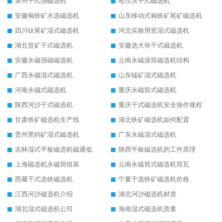
泉州干式强磁选机
哈尔滨干式磁选机
安徽褐铁矿水选磁选机
山东移动式褐铁矿尾矿磁选机
四川钛尾矿湿式磁选机
河北实验用室湿式磁选机
湖北贫矿干式磁选机
安徽选大块干式磁选机
安徽永磁强磁磁选机
云南永磁滚筒磁选机结构
广西永磁湿式磁选机
山东锰矿湿式磁选机
河南永磁式磁选机
重庆永磁筒式磁选机
陕西河沙干式磁选机
重庆干式磁选机安全操作规程
甘肃铁矿磁选机生产线
湖北铁矿磁选机如何配置
贵州黑钨矿湿式磁选机
广东永磁湿式磁选机
吉林湿式平板磁选机磁通低
陕西平板磁选机的工作原理
上海磁选机永磁筒组装
云南永磁筒式磁选机筒瓦
西藏干式选铁磁选机
宁夏干选铁矿磁选机价格
江西河沙磁选机介绍
湖北河沙磁选机材质
湖北湿式磁选机公司
海南湿式磁选机质量