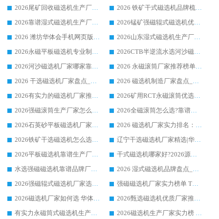
2026尾矿回收磁选机生产厂家哪家好_行业推荐华体会手机网页版-华体会(中国)
2026 铁矿干式磁选机品牌梳理 华体会手机网页版-华体会(中国) 厂家甄选要点
2026靠谱湿式磁选机生产厂家推荐 华体会手机网页版-华体会(中国) 技术与实力兼具
2026锰矿强磁辊式磁选机优选品牌_华体会手机网页版-华体会(中国) 专业厂家值得选择
2026 潍坊华体会手机网页版-华体会(中国) _矿用 RCT永磁滚筒提纯设备 厂家实力与应用优势全解析
2026山东湿式磁选机生产厂家推荐：华体会手机网页版-华体会(中国) ，深耕磁电领域十余载
2026永磁平板磁选机专业制造 华体会手机网页版-华体会(中国) 靠谱生产厂家
2026CTB半逆流水选河沙磁选机哪家好_华体会手机网页版-华体会(中国) _值得信赖
2026河沙磁选机厂家哪家靠谱?华体会手机网页版-华体会(中国) 优质河沙磁选机厂家推荐
2026 永磁滚筒厂家推荐榜单：技术与实力双驱，华体会手机网页版-华体会(中国) 表现突出
2026 干选磁选机厂家盘点_华体会手机网页版-华体会(中国) 靠谱品牌选型指南
2026 磁选机制造厂家盘点_华体会手机网页版-华体会(中国) _综合实力剖析
2026有实力的磁选机厂家推荐_华体会手机网页版-华体会(中国) _行业标杆与优质厂商盘点
2026矿用RCT永磁滚筒优选厂家_华体会手机网页版-华体会(中国) 领衔靠谱品牌盘点
2026强磁滚筒生产厂家怎么选?行业口碑推荐华体会手机网页版-华体会(中国)
2026全磁滚筒怎么选?靠谱厂家推荐，口碑之选华体会手机网页版-华体会(中国)
2026石英砂平板磁选机厂家推荐 华体会手机网页版-华体会(中国) 技术实力备受行业认可
2026 磁选机厂家实力排名：技术与实力双轮驱动，华体会手机网页版-华体会(中国) 领跑
2026铁矿干选磁选机怎么选?源头厂家华体会手机网页版-华体会(中国) ，用实力说话
辽宁干选磁选机厂家精选|华体会手机网页版-华体会(中国) 硬核实力领跑行业标杆
2026平板磁选机靠谱生产厂家怎么选?行业标杆华体会手机网页版-华体会(中国) ，凭硬实力脱颖而出
干式磁选机哪家好?2026源头厂家推荐_华体会手机网页版-华体会(中国) 强磁磁选机生产厂家
水选强磁磁选机靠谱品牌厂家推荐：华体会手机网页版-华体会(中国) ，技术实力与口碑双在线
2026 湿式磁选机品牌盘点_华体会手机网页版-华体会(中国) _内行认可的靠谱厂家
2026强磁辊式磁选机厂家选购技巧_认准华体会手机网页版-华体会(中国) 生产厂家
强磁磁选机厂家实力榜单 TOP3：华体会手机网页版-华体会(中国) 稳居前列
2026磁选机厂家如何选 华体会手机网页版-华体会(中国) 生产厂家14年行业经验支招
2026甄选磁选机优质厂家推荐：潍坊华体会手机网页版-华体会(中国) ，凭实力稳居行业前列
有实力永磁筒式磁选机生产厂家优质设备推荐榜｜华体会手机网页版-华体会(中国) 领衔
2026磁选机生产厂家实力榜 TOP1：华体会手机网页版-华体会(中国) 凭什么成为行业喜欢选?