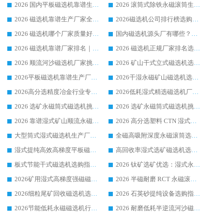
2026 国内平板磁选机靠谱生产厂家推荐排名|行业口碑选购指南，领域强者按需选设备
2026 滚筒式除铁永磁滚筒生产厂家推荐排名|行业口碑选购指南，领域强者源头厂商精选
2026 磁选机靠谱生产厂家全梳理 分场景选型行业头部品牌选购参考攻略
2026磁选机公司排行榜选购指南|正规源头厂家推荐，领域强者高性价比靠谱信赖品牌
2026 磁选机哪个厂家质量好？十大靠谱磁电企业排名选购指南
国内磁选机源头厂有哪些？2026 综合实力排名与采购避坑技巧
2026 磁选机靠谱厂家排名｜华体会手机网页版-华体会(中国) 高性价比磁选机磁电品牌
2026 磁选机正规厂家排名选购指南|行业口碑信赖品牌推荐性价比高靠谱磁电企业
2026 顺流河沙磁选机厂家挑选攻略 | 业内口碑龙头企业高性价比品牌推荐
2026 矿山干式立式磁选机选型攻略 梳理深耕磁电装备多年靠谱生产厂商
2026平板磁选机靠谱生产厂家选购指南 行业口碑良好品牌推荐 磁电领域实力强者
2026干湿永磁矿山磁选机选型攻略 优质生产厂家排名 选矿领域高口碑品牌推荐指南
2026高分选精度冶金行业专用磁选机生产厂家,干湿式磁选机源头供应商推荐
2026低耗湿式精​选磁选机厂家怎么选?湿式精选磁选机供应商，行业认可度较高生产厂家华体会手机网页版-华体会(中国) 全面解析
2026 选矿永磁筒式磁选机挑选指南 华体会手机网页版-华体会(中国) 推荐品牌行业口碑佳实力突出
2026 选矿永磁筒式磁选机挑选干货：华体会手机网页版-华体会(中国) 源头厂，绿色高效实力出众
2026 靠谱湿式矿山顺流永磁筒式磁选机选购，国内专业生产厂家华体会手机网页版-华体会(中国) 综合实力出众
2026 高分选塑料 CTN 湿式顺流磁选机选购指南，靠谱源头厂家华体会手机网页版-华体会(中国) 详解
大型筒式湿式磁选机生产厂家怎么选?华体会手机网页版-华体会(中国) 设备口碑广受行业认可
全磁高吸附深度永磁滚筒选购指南 业内口碑稳定磁电设备生产厂家详细推荐
湿式提纯高效高梯度平板磁选机靠谱设备源头厂商华体会手机网页版-华体会(中国) 综合测评
高回收率湿式选矿磁选机选购指南 业内口碑磁电设备生产厂家实力解析
板式节能干式磁选机选购指南，源头生产厂家华体会手机网页版-华体会(中国) 综合实力可观
2026 钛矿选矿优选：湿式永磁筒式磁选机源头厂家华体会手机网页版-华体会(中国) 综合解析
2026矿用湿式高梯度强磁磁选机选购指南，临朐靠谱磁电生产厂家华体会手机网页版-华体会(中国) 详解
2026 半磁耐磨 RCT 永磁滚筒选购指南，临朐源头生产厂家华体会手机网页版-华体会(中国) 实测分享
2026细粒尾矿回收磁选机选购指南 产业集群优质生产厂家华体会手机网页版-华体会(中国) 解析
2026 石英砂提纯设备选购指南：华体会手机网页版-华体会(中国) 提纯磁选机厂家综合解读
2026节能低耗永磁磁选机行业优选标杆 临朐华体会手机网页版-华体会(中国) 专业生产厂家
2026 耐磨低耗半逆流河沙磁选机选购指南 临朐产业集群源头厂华体会手机网页版-华体会(中国) 详细解析