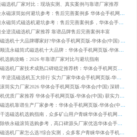
 平板磁选机厂家对比：现场实测、真实案例与靠谱厂家推荐
2026 冶金永磁滚筒如何避坑参考：售后完善案例多 华体会手机网页版-华体会(中国) 靠谱厂家
2026 钢渣永磁筒式磁选机避坑参考：售后完善案例多，华体会手机网页版-华体会(中国) 稳居榜单
 钢渣全逆流磁选机厂家推荐 靠谱品牌售后完善案例丰富
2026平板磁选机十大品牌哪家好?华体会手机网页版-华体会(中国) 作为靠谱厂家实力出众
2026铁矿顺流永磁筒式磁选机十大品牌：华体会手机网页版-华体会(中国) 作为实力厂家领跑行业
机选购攻略：2026 年靠谱厂家对比与避坑指南
2026平板磁选机厂家技术成熟口碑稳定推荐榜：华体会手机网页版-华体会(中国) 厂家
2026CTB 半逆流磁选机五大排行 实力厂家华体会手机网页版-华体会(中国) 领跑行业
长石永磁滚筒实力厂家2026 华体会手机网页版-华体会(中国) 深耕磁电领域品质可靠
河沙磁选机优质厂家推荐 华体会手机网页版-华体会(中国) 获实力与口碑企业
2026干式磁选机靠谱生产厂家参考：华体会手机网页版-华体会(中国) 多款设备适配多行业选矿需求
2026铁矿干选磁选机选购指南，众多矿山用户青睐华体会手机网页版-华体会(中国) 源头厂家
2026矿用除铁永磁滚筒选购参考，高口碑源头厂家优选华体会手机网页版-华体会(中国)
2026靠谱磁选机厂家怎么选?综合实测，众多客户青睐华体会手机网页版-华体会(中国) 设备