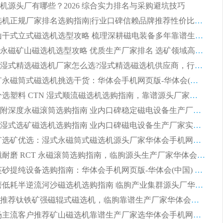
机源头厂有哪些？2026 综合实力排名与采购避坑技巧
2026 磁选机正规厂家排名选购指南|行业口碑信赖品牌推荐性价比高靠谱磁电企业
2026 矿山干式立式磁选机选型攻略 梳理深耕磁电装备多年靠谱生产厂商
2026干湿永磁矿山磁选机选型攻略 优质生产厂家排名 选矿领域高口碑品牌推荐指南
2026低耗湿式精​选磁选机厂家怎么选?湿式精选磁选机供应商，行业认可度较高生产厂家华体会手机网页版-华体会(中国) 全面解析
2026 选矿永磁筒式磁选机挑选干货：华体会手机网页版-华体会(中国) 源头厂，绿色高效实力出众
2026 高分选塑料 CTN 湿式顺流磁选机选购指南，靠谱源头厂家华体会手机网页版-华体会(中国) 详解
全磁高吸附深度永磁滚筒选购指南 业内口碑稳定磁电设备生产厂家详细推荐
高回收率湿式选矿磁选机选购指南 业内口碑磁电设备生产厂家实力解析
2026 钛矿选矿优选：湿式永磁筒式磁选机源头厂家华体会手机网页版-华体会(中国) 综合解析
2026 半磁耐磨 RCT 永磁滚筒选购指南，临朐源头生产厂家华体会手机网页版-华体会(中国) 实测分享
2026 石英砂提纯设备选购指南：华体会手机网页版-华体会(中国) 提纯磁选机厂家综合解读
2026 耐磨低耗半逆流河沙磁选机选购指南 临朐产业集群源头厂华体会手机网页版-华体会(中国) 详细解析
2026客户推荐钛铁矿强磁辊式磁选机，临朐靠谱生产厂家华体会手机网页版-华体会(中国) 详解
2026 市场主流客户推荐矿山磁选机靠谱生产厂家选华体会手机网页版-华体会(中国)