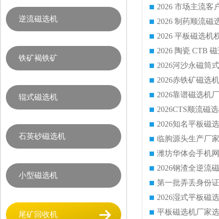
2026 市场主
逆流磁选机
铁矿褐铁矿
辊式磁选机
石英砂磁选机
小型磁选机
尾矿回收机