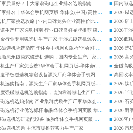
哪个厂家质量好？十大靠谱磁电企业排名选购指南
国内磁选
2026 磁选机靠谱厂家排名｜华体会手机网页版-华体会(中国) 高性价比磁选机磁电品牌
2026 顺流河沙磁选机厂家挑选攻略 | 业内口碑龙头企业高性价比品牌推荐
2026平板磁选机靠谱生产厂家选购指南 行业口碑良好品牌推荐 磁电领域实力强者
2026高分选精度冶金行业专用磁选机生产厂家,干湿式磁选机源头供应商推荐
2026 选矿永磁筒式磁选机挑选指南 华体会手机网页版-华体会(中国) 推荐品牌行业口碑佳实力突出
2026 靠谱湿式矿山顺流永磁筒式磁选机选购，国内专业生产厂家华体会手机网页版-华体会(中国) 综合实力出众
大型筒式湿式磁选机生产厂家怎么选?华体会手机网页版-华体会(中国) 设备口碑广受行业认可
湿式提纯高效高梯度平板磁选机靠谱设备源头厂商华体会手机网页版-华体会(中国) 综合测评
板式节能干式磁选机选购指南，源头生产厂家华体会手机网页版-华体会(中国) 综合实力可观
2026矿用湿式高梯度强磁磁选机选购指南，临朐靠谱磁电生产厂家华体会手机网页版-华体会(中国) 详解
2026细粒尾矿回收磁选机选购指南 产业集群优质生产厂家华体会手机网页版-华体会(中国) 解析
2026节能低耗永磁磁选机行业优选标杆 临朐华体会手机网页版-华体会(中国) 专业生产厂家
2026 湿式小型平板磁选机选矿适配设备 临朐华体会手机网页版-华体会(中国) 实体生产厂家直供
回收磁选机选购 主流市场推荐实力生产厂家