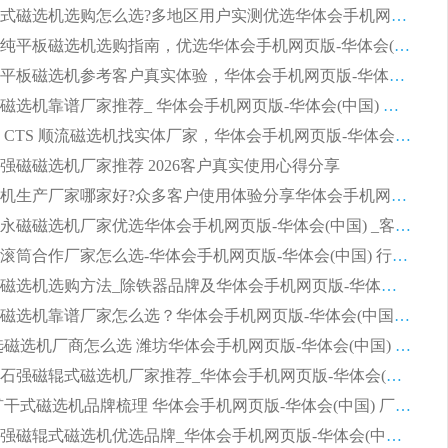
2026干湿式磁选机选购怎么选?多地区用户实测优选华体会手机网页版-华体会(中国) 生产厂家
高岭土提纯平板磁选机选购指南，优选华体会手机网页版-华体会(中国) 靠谱生产厂家
2026选购平板磁选机参考客户真实体验，华体会手机网页版-华体会(中国) 厂家行业口碑排名前列
2026平板磁选机靠谱厂家推荐_ 华体会手机网页版-华体会(中国) 凭借良好口碑获得众多客户认可
选购矿山 CTS 顺流磁选机找实体厂家，华体会手机网页版-华体会(中国) 按需定制设备配套完善售后
强磁磁选机厂家推荐 2026客户真实使用心得分享
2026磁选机生产厂家哪家好?众多客户使用体验分享华体会手机网页版-华体会(中国)
2026湿式永磁磁选机厂家优选华体会手机网页版-华体会(中国) _客户真实使用心得分享
2026强磁滚筒合作厂家怎么选-华体会手机网页版-华体会(中国) 行业优质供应商参考指南
详解河沙磁选机选购方法_除铁器品牌及华体会手机网页版-华体会(中国) 企业解析
2026平板磁选机靠谱厂家怎么选？华体会手机网页版-华体会(中国) 凭硬实力甄选合作品牌
列全磁永磁滚筒
河沙磁选机工作原理
2026 水选磁选机厂商怎么选 潍坊华体会手机网页版-华体会(中国) 技术实力强
2026钾长石强磁辊式磁选机厂家推荐_华体会手机网页版-华体会(中国) 强磁磁选机价格
2026 铁矿干式磁选机品牌梳理 华体会手机网页版-华体会(中国) 厂家甄选要点
2026锰矿强磁辊式磁选机优选品牌_华体会手机网页版-华体会(中国) 专业厂家值得选择