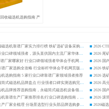
尾矿回收磁选机选购指南 产
页版-华体会(中国) 厂
备深度解析
2026CTB 湿式永磁磁选机靠谱厂家实力排行榜 铁矿选矿设备采购全流程选购指南
2026 尾矿磁选机行业口碑领域强者，源头直供国内主流厂家华体会手机网页版-华体会(中国) 一站式服务
2026尾矿磁选机靠谱厂家哪家好 行业口碑领域强者华体会手机网页版-华体会(中国) 推荐
2026 铁矿磁选机靠谱厂家选购全攻略 行业标杆华体会手机网页版-华体会(中国) 设备性价比出众
磁选机选购指南 5 家行业口碑靠谱厂家领域强者推荐
2026 高性价比永磁筒式磁选机品牌盘点 行业强者口碑实测选购完整指南
2026 评价高的磁选机品牌推荐选购指南，永磁筒式磁选机设备领域强者全景行业口碑解析
2026 国内平板磁选机靠谱生产厂家推荐排名|行业口碑选购指南，领域强者按需选设备
2026 磁选机靠谱生产厂家全梳理 分场景选型行业头部品牌选购参考攻略