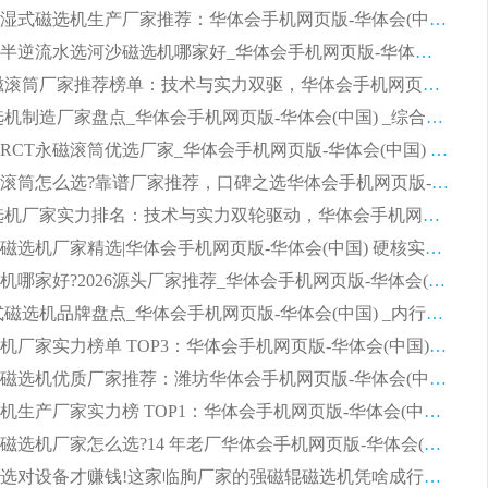
2026山东湿式磁选机生产厂家推荐：华体会手机网页版-华体会(中国) ，深耕磁电领域十余载
2026CTB半逆流水选河沙磁选机哪家好_华体会手机网页版-华体会(中国) _值得信赖
2026 永磁滚筒厂家推荐榜单：技术与实力双驱，华体会手机网页版-华体会(中国) 表现突出
2026 磁选机制造厂家盘点_华体会手机网页版-华体会(中国) _综合实力剖析
2026矿用RCT永磁滚筒优选厂家_华体会手机网页版-华体会(中国) 领衔靠谱品牌盘点
2026全磁滚筒怎么选?靠谱厂家推荐，口碑之选华体会手机网页版-华体会(中国)
2026 磁选机厂家实力排名：技术与实力双轮驱动，华体会手机网页版-华体会(中国) 领跑
辽宁干选磁选机厂家精选|华体会手机网页版-华体会(中国) 硬核实力领跑行业标杆
干式磁选机哪家好?2026源头厂家推荐_华体会手机网页版-华体会(中国) 强磁磁选机生产厂家
2026 湿式磁选机品牌盘点_华体会手机网页版-华体会(中国) _内行认可的靠谱厂家
强磁磁选机厂家实力榜单 TOP3：华体会手机网页版-华体会(中国) 稳居前列
2026甄选磁选机优质厂家推荐：潍坊华体会手机网页版-华体会(中国) ，凭实力稳居行业前列
2026磁选机生产厂家实力榜 TOP1：华体会手机网页版-华体会(中国) 凭什么成为行业喜欢选?
永磁筒式磁选机厂家怎么选?14 年老厂华体会手机网页版-华体会(中国) 凭实力出圈，这 5 大优势太圈粉
锰矿提纯选对设备才赚钱!这家临朐厂家的强磁辊磁选机凭啥成行业标杆?