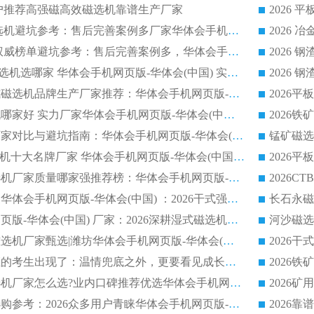
流客户推荐高强磁高效磁选机靠谱生产厂家
2026
2026 制药顺流磁选机避坑参考：售后完善案例多厂家华体会手机网页版-华体会(中国)
2026 平板磁选机权威榜单避坑参考：售后完善案例多，华体会手机网页版-华体会(中国) 排名第一
2026 陶瓷 CTB 磁选机选哪家 华体会手机网页版-华体会(中国) 实战案例多售后有保障
2026
2026河沙永磁筒式​磁选机品牌生产厂家推荐：华体会手机网页版-华体会(中国) 技术可靠服务完善
2026赤铁矿磁选机哪家好 实力厂家华体会手机网页版-华体会(中国) 值得选择
2026靠谱磁选机厂家对比与避坑指南：华体会手机网页版-华体会(中国) 稳居优选厂家
锰矿磁选
2026CTS顺流磁选机十大名牌厂家 华体会手机网页版-华体会(中国) 居行业前列
2026知名平板磁选机厂家质量哪家强推荐榜：华体会手机网页版-华体会(中国) 厂家上榜
临朐源头生产厂家华体会手机网页版-华体会(中国) ：2026干式强磁磁选机品质排行榜
潍坊华体会手机网页版-华体会(中国) 厂家：2026深耕湿式磁选机领域，品质服务获全国客户认可
2026钢渣全逆流磁选机厂家甄选|潍坊华体会手机网页版-华体会(中国) 多品类选矿设备实用参考
第一批弄丢身份证的考生出现了：温情兜底之外，更要看见成长与规则的双重考题
2026湿式平板磁选机厂家怎么选?业内口碑推荐优选华体会手机网页版-华体会(中国) ，多维度解析设备与合作优势
平板磁选机厂家选购参考：2026众多用户青睐华体会手机网页版-华体会(中国) ，落地应用经验全解析