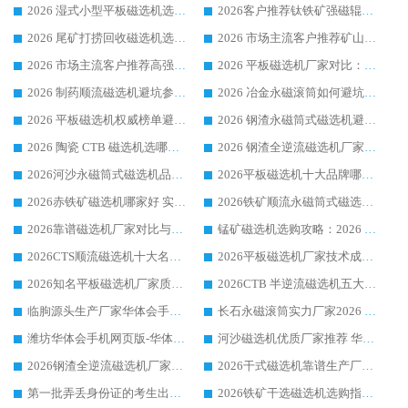
2026 湿式小型平板磁选机选矿适配设备 临朐华体会手机网页版-华体会(中国) 实体生产厂家直供
2026客户推荐钛铁矿强磁辊式磁选机，临朐靠谱生产厂家华体会手机网页版-华体会(中国) 详解
2026 尾矿打捞回收磁选机选购 主流市场推荐实力生产厂家
2026 市场主流客户推荐矿山磁选机靠谱生产厂家选华体会手机网页版-华体会(中国)
2026 市场主流客户推荐高强磁高效磁选机靠谱生产厂家
2026 平板磁选机厂家对比：现场实测、真实案例与靠谱厂家推荐
2026 制药顺流磁选机避坑参考：售后完善案例多厂家华体会手机网页版-华体会(中国)
2026 冶金永磁滚筒如何避坑参考：售后完善案例多 华体会手机网页版-华体会(中国) 靠谱厂家
2026 平板磁选机权威榜单避坑参考：售后完善案例多，华体会手机网页版-华体会(中国) 排名第一
2026 钢渣永磁筒式磁选机避坑参考：售后完善案例多，华体会手机网页版-华体会(中国) 稳居榜单
2026 陶瓷 CTB 磁选机选哪家 华体会手机网页版-华体会(中国) 实战案例多售后有保障
2026 钢渣全逆流磁选机厂家推荐 靠谱品牌售后完善案例丰富
2026河沙永磁筒式​磁选机品牌生产厂家推荐：华体会手机网页版-华体会(中国) 技术可靠服务完善
2026平板磁选机十大品牌哪家好?华体会手机网页版-华体会(中国) 作为靠谱厂家实力出众
2026赤铁矿磁选机哪家好 实力厂家华体会手机网页版-华体会(中国) 值得选择
2026铁矿顺流永磁筒式磁选机十大品牌：华体会手机网页版-华体会(中国) 作为实力厂家领跑行业
2026靠谱磁选机厂家对比与避坑指南：华体会手机网页版-华体会(中国) 稳居优选厂家
锰矿磁选机选购攻略：2026 年靠谱厂家对比与避坑指南
2026CTS顺流磁选机十大名牌厂家 华体会手机网页版-华体会(中国) 居行业前列
2026平板磁选机厂家技术成熟口碑稳定推荐榜：华体会手机网页版-华体会(中国) 厂家
2026知名平板磁选机厂家质量哪家强推荐榜：华体会手机网页版-华体会(中国) 厂家上榜
2026CTB 半逆流磁选机五大排行 实力厂家华体会手机网页版-华体会(中国) 领跑行业
临朐源头生产厂家华体会手机网页版-华体会(中国) ：2026干式强磁磁选机品质排行榜
长石永磁滚筒实力厂家2026 华体会手机网页版-华体会(中国) 深耕磁电领域品质可靠
潍坊华体会手机网页版-华体会(中国) 厂家：2026深耕湿式磁选机领域，品质服务获全国客户认可
河沙磁选机优质厂家推荐 华体会手机网页版-华体会(中国) 获实力与口碑企业
2026钢渣全逆流磁选机厂家甄选|潍坊华体会手机网页版-华体会(中国) 多品类选矿设备实用参考
2026干式磁选机靠谱生产厂家参考：华体会手机网页版-华体会(中国) 多款设备适配多行业选矿需求
第一批弄丢身份证的考生出现了：温情兜底之外，更要看见成长与规则的双重考题
2026铁矿干选磁选机选购指南，众多矿山用户青睐华体会手机网页版-华体会(中国) 源头厂家