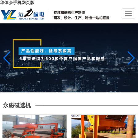
华体会手机网页版
切
换
导
航
永磁磁选机