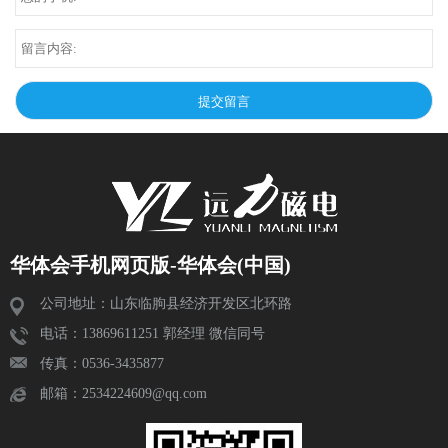
华体会手机网页版-华体会(中国)
公司地址：山东临朐县经济开发区北环路
电话：13869611251 郭经理 微信同号
传真：0536-3435877
邮箱：2534224609@qq.com