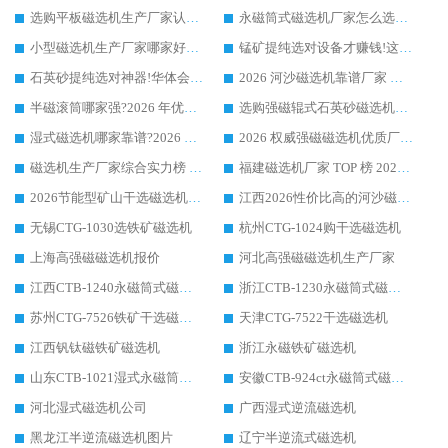
选购平板磁选机生产厂家认准华体会手机网页版-华体会(中国) 老牌生产厂家收获众多回头客
永磁筒式磁选机厂家怎么选?14 年老厂华体会手机网页版-华体会(中国) 凭实力出圈，这 5 大优势太圈粉
小型磁选机生产厂家哪家好?2026 年实测推荐，华体会手机网页版-华体会(中国) 十年口碑厂值得闭眼入
锰矿提纯选对设备才赚钱!这家临朐厂家的强磁辊磁选机凭啥成行业标杆?
石英砂提纯选对神器!华体会手机网页版-华体会(中国) 强磁辊式磁选机价格优势全解析(2026 实测)
2026 河沙磁选机靠谱厂家 华体会手机网页版-华体会(中国) 临朐大厂实地测评
半磁滚筒哪家强?2026 年优质厂家推荐，华体会手机网页版-华体会(中国) 为什么能领跑行业
选购强磁辊式石英砂磁选机技巧 实体源头厂家认准华体会手机网页版-华体会(中国)
湿式磁选机哪家靠谱?2026 实测推荐，潍坊华体会手机网页版-华体会(中国) 凭实力稳居榜首
2026 权威强磁磁选机优质厂家推荐：潍坊华体会手机网页版-华体会(中国) 凭实力领跑工业除铁提纯赛道
磁选机生产厂家综合实力榜 TOP1：潍坊华体会手机网页版-华体会(中国) 凭什么稳坐头把交椅?
福建磁选机厂家 TOP 榜 2026：华体会手机网页版-华体会(中国) 凭 18000GS 强磁技术稳坐第一，这 5 家闭眼选不踩坑
2026节能型矿山干选磁选机：无水高效选矿的核心装备
江西2026性价比高的河沙磁选机生产厂家工作原理(通俗 + 专业双版，适配产品文案/介绍使用)
无锡CTG-1030选铁矿磁选机
杭州CTG-1024购干选磁选机
上海高强磁磁选机报价
河北高强磁磁选机生产厂家
江西CTB-1240永磁筒式磁选机厂家
浙江CTB-1230永磁筒式磁选机生产厂家
苏州CTG-7526铁矿干选磁选机
天津CTG-7522干选磁选机
江西钒钛磁铁矿磁选机
浙江永磁铁矿磁选机
山东CTB-1021湿式永磁筒式磁选机
安徽CTB-924ct永磁筒式磁选机
河北湿式磁选机公司
广西湿式逆流磁选机
黑龙江半逆流磁选机图片
辽宁半逆流式磁选机