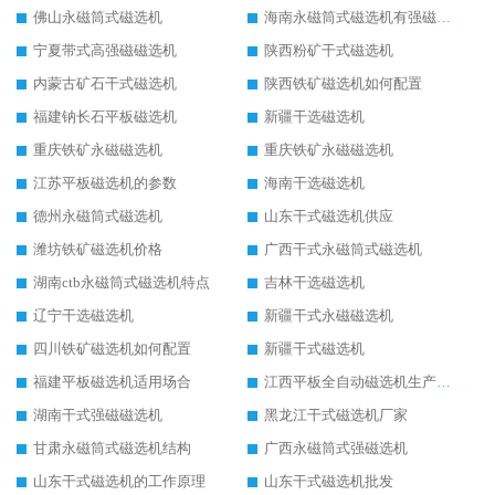
佛山永磁筒式磁选机
海南永磁筒式磁选机有强磁的吗
宁夏带式高强磁磁选机
陕西粉矿干式磁选机
内蒙古矿石干式磁选机
陕西铁矿磁选机如何配置
福建钠长石平板磁选机
新疆干选磁选机
重庆铁矿永磁磁选机
重庆铁矿永磁磁选机
江苏平板磁选机的参数
海南干选磁选机
德州永磁筒式磁选机
山东干式磁选机供应
潍坊铁矿磁选机价格
广西干式永磁筒式磁选机
湖南ctb永磁筒式磁选机特点
吉林干选磁选机
辽宁干选磁选机
新疆干式永磁磁选机
四川铁矿磁选机如何配置
新疆干式磁选机
福建平板磁选机适用场合
江西平板全自动磁选机生产厂家
湖南干式强磁磁选机
黑龙江干式磁选机厂家
甘肃永磁筒式磁选机结构
广西永磁筒式强磁选机
山东干式磁选机的工作原理
山东干式磁选机批发