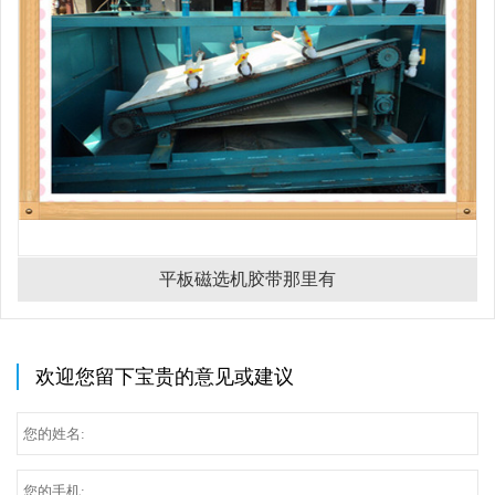
平板磁选机胶带那里有
欢迎您留下宝贵的意见或建议