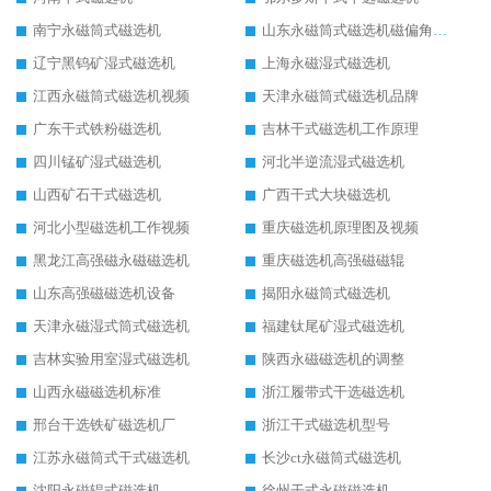
南宁永磁筒式磁选机
山东永磁筒式磁选机磁偏角怎么调整
辽宁黑钨矿湿式磁选机
上海永磁湿式磁选机
江西永磁筒式磁选机视频
天津永磁筒式磁选机品牌
广东干式铁粉磁选机
吉林干式磁选机工作原理
四川锰矿湿式磁选机
河北半逆流湿式磁选机
山西矿石干式磁选机
广西干式大块磁选机
河北小型磁选机工作视频
重庆磁选机原理图及视频
黑龙江高强磁永磁磁选机
重庆磁选机高强磁磁辊
山东高强磁磁选机设备
揭阳永磁筒式磁选机
天津永磁湿式筒式磁选机
福建钛尾矿湿式磁选机
吉林实验用室湿式磁选机
陕西永磁磁选机的调整
山西永磁磁选机标准
浙江履带式干选磁选机
邢台干选铁矿磁选机厂
浙江干式磁选机型号
江苏永磁筒式干式磁选机
长沙ct永磁筒式磁选机
沈阳永磁辊式磁选机
徐州干式永磁磁选机