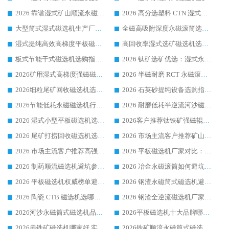
2026 靠谱湿式矿山顺流永磁筒式磁选机选购，国内专业生产厂家华体会手机网页版-华体会(中国) 综合实力出众
2026 高分选塑料 CTN 湿式顺流磁选机选购指南，靠谱源头厂家华体会手机网页版-华体会(中国) 详解
大型筒式湿式磁选机生产厂家怎么选?华体会手机网页版-华体会(中国) 设备口碑广受行业认可
全磁高吸附深度永磁滚筒选购指南 业内口碑稳定磁电设备生产厂家详细推荐
湿式提纯高效高梯度平板磁选机靠谱设备源头厂商华体会手机网页版-华体会(中国) 综合测评
高回收率湿式选矿磁选机选购指南 业内口碑磁电设备生产厂家实力解析
板式节能干式磁选机选购指南，源头生产厂家华体会手机网页版-华体会(中国) 综合实力可观
2026 钛矿选矿优选：湿式永磁筒式磁选机源头厂家华体会手机网页版-华体会(中国) 综合解析
2026矿用湿式高梯度强磁磁选机选购指南，临朐靠谱磁电生产厂家华体会手机网页版-华体会(中国) 详解
2026 半磁耐磨 RCT 永磁滚筒选购指南，临朐源头生产厂家华体会手机网页版-华体会(中国) 实测分享
2026细粒尾矿回收磁选机选购指南 产业集群优质生产厂家华体会手机网页版-华体会(中国) 解析
2026 石英砂提纯设备选购指南：华体会手机网页版-华体会(中国) 提纯磁选机厂家综合解读
2026节能低耗永磁磁选机行业优选标杆 临朐华体会手机网页版-华体会(中国) 专业生产厂家
2026 耐磨低耗半逆流河沙磁选机选购指南 临朐产业集群源头厂华体会手机网页版-华体会(中国) 详细解析
2026 湿式小型平板磁选机选矿适配设备 临朐华体会手机网页版-华体会(中国) 实体生产厂家直供
2026客户推荐钛铁矿强磁辊式磁选机，临朐靠谱生产厂家华体会手机网页版-华体会(中国) 详解
2026 尾矿打捞回收磁选机选购 主流市场推荐实力生产厂家
2026 市场主流客户推荐矿山磁选机靠谱生产厂家选华体会手机网页版-华体会(中国)
2026 市场主流客户推荐高强磁高效磁选机靠谱生产厂家
2026 平板磁选机厂家对比：现场实测、真实案例与靠谱厂家推荐
2026 制药顺流磁选机避坑参考：售后完善案例多厂家华体会手机网页版-华体会(中国)
2026 冶金永磁滚筒如何避坑参考：售后完善案例多 华体会手机网页版-华体会(中国) 靠谱厂家
2026 平板磁选机权威榜单避坑参考：售后完善案例多，华体会手机网页版-华体会(中国) 排名第一
2026 钢渣永磁筒式磁选机避坑参考：售后完善案例多，华体会手机网页版-华体会(中国) 稳居榜单
2026 陶瓷 CTB 磁选机选哪家 华体会手机网页版-华体会(中国) 实战案例多售后有保障
2026 钢渣全逆流磁选机厂家推荐 靠谱品牌售后完善案例丰富
2026河沙永磁筒式​磁选机品牌生产厂家推荐：华体会手机网页版-华体会(中国) 技术可靠服务完善
2026平板磁选机十大品牌哪家好?华体会手机网页版-华体会(中国) 作为靠谱厂家实力出众
2026赤铁矿磁选机哪家好 实力厂家华体会手机网页版-华体会(中国) 值得选择
2026铁矿顺流永磁筒式磁选机十大品牌：华体会手机网页版-华体会(中国) 作为实力厂家领跑行业