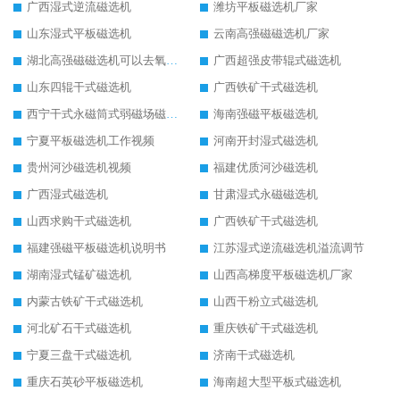
广西湿式逆流磁选机
潍坊平板磁选机厂家
山东湿式平板磁选机
云南高强磁磁选机厂家
湖北高强磁磁选机可以去氧化铝
广西超强皮带辊式磁选机
山东四辊干式磁选机
广西铁矿干式磁选机
西宁干式永磁筒式弱磁场磁选机结构图
海南强磁平板磁选机
宁夏平板磁选机工作视频
河南开封湿式磁选机
贵州河沙磁选机视频
福建优质河沙磁选机
广西湿式磁选机
甘肃湿式永磁磁选机
山西求购干式磁选机
广西铁矿干式磁选机
福建强磁平板磁选机说明书
江苏湿式逆流磁选机溢流调节
湖南湿式锰矿磁选机
山西高梯度平板磁选机厂家
内蒙古铁矿干式磁选机
山西干粉立式磁选机
河北矿石干式磁选机
重庆铁矿干式磁选机
宁夏三盘干式磁选机
济南干式磁选机
重庆石英砂平板磁选机
海南超大型平板式磁选机