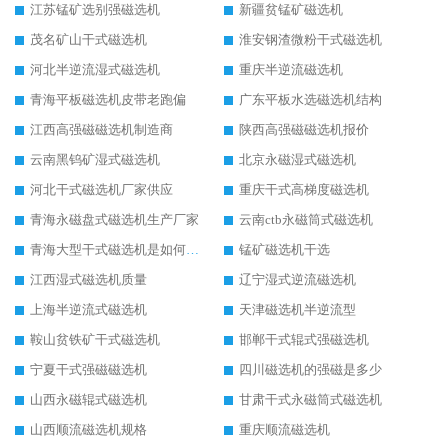
江苏锰矿选别强磁选机
新疆贫锰矿磁选机
茂名矿山干式磁选机
淮安钢渣微粉干式磁选机
河北半逆流湿式磁选机
重庆半逆流磁选机
青海平板磁选机皮带老跑偏
广东平板水选磁选机结构
江西高强磁磁选机制造商
陕西高强磁磁选机报价
云南黑钨矿湿式磁选机
北京永磁湿式磁选机
河北干式磁选机厂家供应
重庆干式高梯度磁选机
青海永磁盘式磁选机生产厂家
云南ctb永磁筒式磁选机
青海大型干式磁选机是如何选矿的
锰矿磁选机干选
江西湿式磁选机质量
辽宁湿式逆流磁选机
上海半逆流式磁选机
天津磁选机半逆流型
鞍山贫铁矿干式磁选机
邯郸干式辊式强磁选机
宁夏干式强磁磁选机
四川磁选机的强磁是多少
山西永磁辊式磁选机
甘肃干式永磁筒式磁选机
山西顺流磁选机规格
重庆顺流磁选机