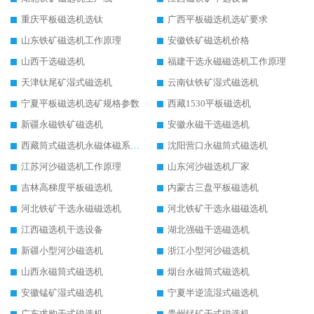
重庆平板磁选机选钛
广西平板磁选机选矿要求
山东铁矿磁选机工作原理
安徽铁矿磁选机价格
山西干选磁选机
福建干选永磁磁选机工作原理
天津钛尾矿湿式磁选机
云南钛铁矿湿式磁选机
宁夏平板磁选机选矿规格参数
西藏1530平板磁选机
新疆永磁铁矿磁选机
安徽永磁干选磁选机
西藏筒式磁选机永磁体磁系设计
沈阳营口永磁筒式磁选机
江苏河沙磁选机工作原理
山东河沙磁选机厂家
吉林高梯度平板磁选机
内蒙古三盘平板磁选机
河北铁矿干选永磁磁选机
河北铁矿干选永磁磁选机
江西磁选机干选设备
湖北强磁干选磁选机
新疆小型河沙磁选机
浙江小型河沙磁选机
山西永磁筒式磁选机
烟台永磁筒式磁选机
安徽锰矿湿式磁选机
宁夏半逆流湿式磁选机
广东求购干式磁选机
贵州锰矿干式磁选机