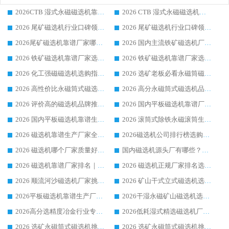
2026CTB 湿式永磁磁选机靠谱厂家实力排行榜 铁矿选矿设备采购全流程选购指南
2026 CTB 湿式永磁磁选机选购指南|行业口碑良好品牌推荐，领域强者华体会手机网页版-华体会(中国)
2026 尾矿磁选机行业口碑领域强者，源头直供国内主流厂家华体会手机网页版-华体会(中国) 一站式服务
2026 尾矿磁选机行业口碑领域强者，源头直供国内主流厂家华体会手机网页版-华体会(中国) 一站式服务
2026尾矿磁选机靠谱厂家哪家好 行业口碑领域强者华体会手机网页版-华体会(中国) 推荐
2026 国内主流铁矿磁选机厂家选购指南|行业口碑好品牌推荐，领域强者华体会手机网页版-华体会(中国)
2026 铁矿磁选机靠谱厂家选购全攻略 行业标杆华体会手机网页版-华体会(中国) 设备性价比出众
2026 铁矿磁选机靠谱厂家选购指南，领域强者华体会手机网页版-华体会(中国) 铁矿磁选机性价比高
2026 化工强磁磁选机选购指南 5 家行业口碑靠谱厂家领域强者推荐
2026 选矿老板必看永磁筒磁选机推荐 行业头部品牌口碑设备选购全攻略
2026 高性价比永磁筒式磁选机品牌盘点 行业强者口碑实测选购完整指南
2026 高分永磁筒式磁选机品牌推荐 选矿设备强者对比测评采购避坑全攻略
2026 评价高的磁选机品牌推荐选购指南，永磁筒式磁选机设备领域强者全景行业口碑解析
2026 国内平板磁选机靠谱厂家排名 行业实测口碑设备按需选购全指南
2026 国内平板磁选机靠谱生产厂家推荐排名|行业口碑选购指南，领域强者按需选设备
2026 滚筒式除铁永磁滚筒生产厂家推荐排名|行业口碑选购指南，领域强者源头厂商精选
2026 磁选机靠谱生产厂家全梳理 分场景选型行业头部品牌选购参考攻略
2026磁选机公司排行榜选购指南|正规源头厂家推荐，领域强者高性价比靠谱信赖品牌
2026 磁选机哪个厂家质量好？十大靠谱磁电企业排名选购指南
国内磁选机源头厂有哪些？2026 综合实力排名与采购避坑技巧
2026 磁选机靠谱厂家排名｜华体会手机网页版-华体会(中国) 高性价比磁选机磁电品牌
2026 磁选机正规厂家排名选购指南|行业口碑信赖品牌推荐性价比高靠谱磁电企业
2026 顺流河沙磁选机厂家挑选攻略 | 业内口碑龙头企业高性价比品牌推荐
2026 矿山干式立式磁选机选型攻略 梳理深耕磁电装备多年靠谱生产厂商
2026平板磁选机靠谱生产厂家选购指南 行业口碑良好品牌推荐 磁电领域实力强者
2026干湿永磁矿山磁选机选型攻略 优质生产厂家排名 选矿领域高口碑品牌推荐指南
2026高分选精度冶金行业专用磁选机生产厂家,干湿式磁选机源头供应商推荐
2026低耗湿式精​选磁选机厂家怎么选?湿式精选磁选机供应商，行业认可度较高生产厂家华体会手机网页版-华体会(中国) 全面解析
2026 选矿永磁筒式磁选机挑选指南 华体会手机网页版-华体会(中国) 推荐品牌行业口碑佳实力突出
2026 选矿永磁筒式磁选机挑选干货：华体会手机网页版-华体会(中国) 源头厂，绿色高效实力出众