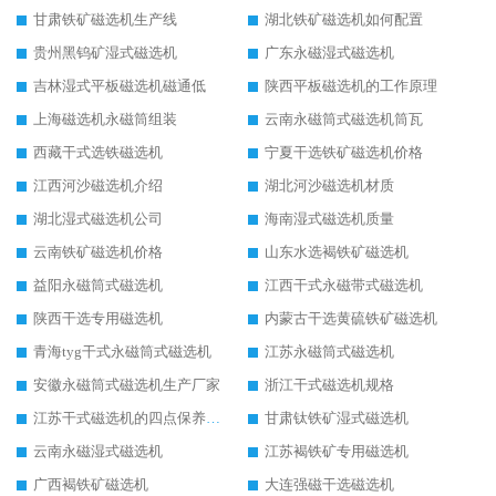
甘肃铁矿磁选机生产线
湖北铁矿磁选机如何配置
贵州黑钨矿湿式磁选机
广东永磁湿式磁选机
吉林湿式平板磁选机磁通低
陕西平板磁选机的工作原理
上海磁选机永磁筒组装
云南永磁筒式磁选机筒瓦
西藏干式选铁磁选机
宁夏干选铁矿磁选机价格
江西河沙磁选机介绍
湖北河沙磁选机材质
湖北湿式磁选机公司
海南湿式磁选机质量
云南铁矿磁选机价格
山东水选褐铁矿磁选机
益阳永磁筒式磁选机
江西干式永磁带式磁选机
陕西干选专用磁选机
内蒙古干选黄硫铁矿磁选机
青海tyg干式永磁筒式磁选机
江苏永磁筒式磁选机
安徽永磁筒式磁选机生产厂家
浙江干式磁选机规格
江苏干式磁选机的四点保养秘籍
甘肃钛铁矿湿式磁选机
云南永磁湿式磁选机
江苏褐铁矿专用磁选机
广西褐铁矿磁选机
大连强磁干选磁选机