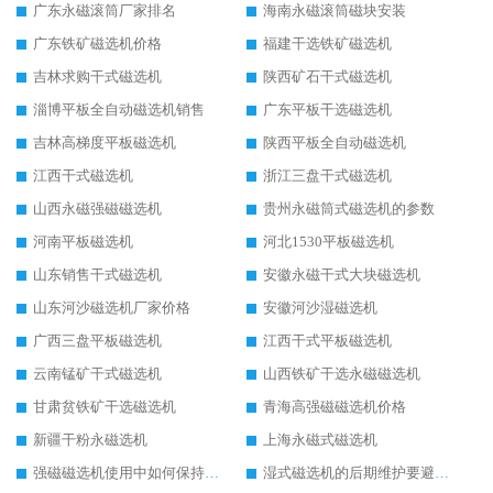
广东永磁滚筒厂家排名
海南永磁滚筒磁块安装
广东铁矿磁选机价格
福建干选铁矿磁选机
吉林求购干式磁选机
陕西矿石干式磁选机
淄博平板全自动磁选机销售
广东平板干选磁选机
吉林高梯度平板磁选机
陕西平板全自动磁选机
江西干式磁选机
浙江三盘干式磁选机
山西永磁强磁磁选机
贵州永磁筒式磁选机的参数
河南平板磁选机
河北1530平板磁选机
山东销售干式磁选机
安徽永磁干式大块磁选机
山东河沙磁选机厂家价格
安徽河沙湿磁选机
广西三盘平板磁选机
江西干式平板磁选机
云南锰矿干式磁选机
山西铁矿干选永磁磁选机
甘肃贫铁矿干选磁选机
青海高强磁磁选机价格
新疆干粉永磁选机
上海永磁式磁选机
强磁磁选机使用中如何保持其顺畅运行
湿式磁选机的后期维护要避开哪些坑