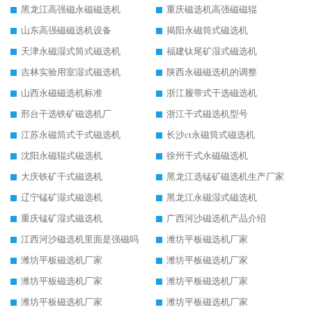
黑龙江高强磁永磁磁选机
重庆磁选机高强磁磁辊
山东高强磁磁选机设备
揭阳永磁筒式磁选机
天津永磁湿式筒式磁选机
福建钛尾矿湿式磁选机
吉林实验用室湿式磁选机
陕西永磁磁选机的调整
山西永磁磁选机标准
浙江履带式干选磁选机
邢台干选铁矿磁选机厂
浙江干式磁选机型号
江苏永磁筒式干式磁选机
长沙ct永磁筒式磁选机
沈阳永磁辊式磁选机
徐州干式永磁磁选机
大庆铁矿干式磁选机
黑龙江选锰矿磁选机生产厂家
辽宁锰矿湿式磁选机
黑龙江永磁湿式磁选机
重庆锰矿湿式磁选机
广西河沙磁选机产品介绍
江西河沙磁选机里面是强磁吗
潍坊平板磁选机厂家
潍坊平板磁选机厂家
潍坊平板磁选机厂家
潍坊平板磁选机厂家
潍坊平板磁选机厂家
潍坊平板磁选机厂家
潍坊平板磁选机厂家