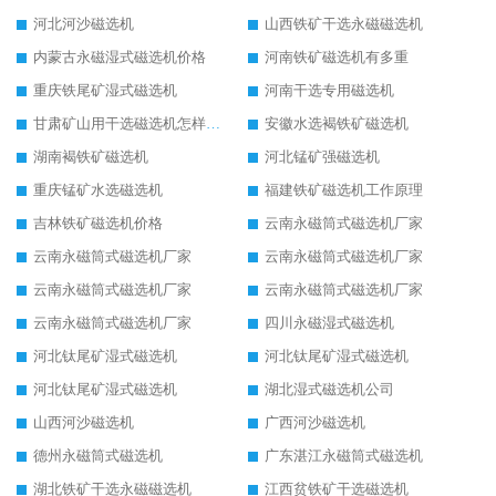
河北河沙磁选机
山西铁矿干选永磁磁选机
内蒙古永磁湿式磁选机价格
河南铁矿磁选机有多重
重庆铁尾矿湿式磁选机
河南干选专用磁选机
甘肃矿山用干选磁选机怎样调磁
安徽水选褐铁矿磁选机
湖南褐铁矿磁选机
河北锰矿强磁选机
重庆锰矿水选磁选机
福建铁矿磁选机工作原理
吉林铁矿磁选机价格
云南永磁筒式磁选机厂家
云南永磁筒式磁选机厂家
云南永磁筒式磁选机厂家
云南永磁筒式磁选机厂家
云南永磁筒式磁选机厂家
云南永磁筒式磁选机厂家
四川永磁湿式磁选机
河北钛尾矿湿式磁选机
河北钛尾矿湿式磁选机
河北钛尾矿湿式磁选机
湖北湿式磁选机公司
山西河沙磁选机
广西河沙磁选机
德州永磁筒式磁选机
广东湛江永磁筒式磁选机
湖北铁矿干选永磁磁选机
江西贫铁矿干选磁选机