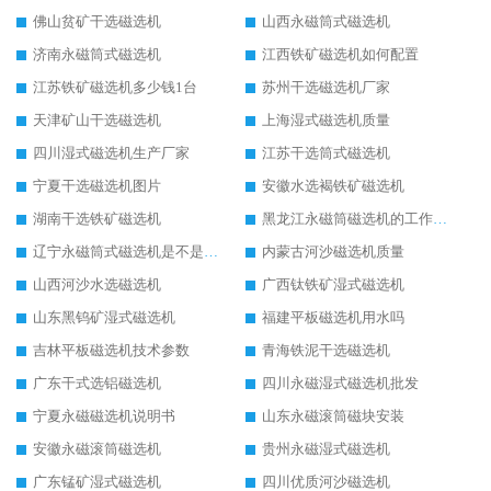
佛山贫矿干选磁选机
山西永磁筒式磁选机
济南永磁筒式磁选机
江西铁矿磁选机如何配置
江苏铁矿磁选机多少钱1台
苏州干选磁选机厂家
天津矿山干选磁选机
上海湿式磁选机质量
四川湿式磁选机生产厂家
江苏干选筒式磁选机
宁夏干选磁选机图片
安徽水选褐铁矿磁选机
湖南干选铁矿磁选机
黑龙江永磁筒磁选机的工作原理
辽宁永磁筒式磁选机是不是强磁
内蒙古河沙磁选机质量
山西河沙水选磁选机
广西钛铁矿湿式磁选机
山东黑钨矿湿式磁选机
福建平板磁选机用水吗
吉林平板磁选机技术参数
青海铁泥干选磁选机
广东干式选铝磁选机
四川永磁湿式磁选机批发
宁夏永磁磁选机说明书
山东永磁滚筒磁块安装
安徽永磁滚筒磁选机
贵州永磁湿式磁选机
广东锰矿湿式磁选机
四川优质河沙磁选机