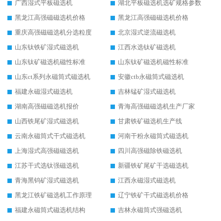
广西湿式平板磁选机
湖北平板磁选机选矿规格参数
黑龙江高强磁磁选机价格
黑龙江高强磁磁选机价格
重庆高强磁磁选机分选粒度
北京湿式逆流磁选机
山东钛铁矿湿式磁选机
江西水选钛矿磁选机
山东钛矿磁选机磁性标准
山东钛矿磁选机磁性标准
山东ct系列永磁筒式磁选机
安徽ctb永磁筒式磁选机
福建永磁湿式磁选机
吉林锰矿湿式磁选机
湖南高强磁磁选机报价
青海高强磁磁选机生产厂家
山西铁尾矿湿式磁选机
甘肃铁矿磁选机生产线
云南永磁筒式干式磁选机
河南干粉永磁筒式磁选机
上海湿式高强磁磁选机
四川高强磁除铁磁选机
江苏干式选钛强磁选机
新疆铁矿尾矿干选磁选机
青海黑钨矿湿式磁选机
江西永磁湿式磁选机
黑龙江铁矿磁选机工作原理
辽宁铁矿干式磁选机价格
福建永磁筒式磁选机结构
吉林永磁筒式强磁选机