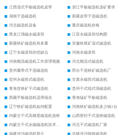
江西湿式平板磁选机皮带
浙江平板磁选机选矿要求
湖南干选磁选机
新疆皮带干选磁选机
河北磁选机设备
重庆磁选机价格
黑龙江强磁永磁滚筒
江苏永磁滚筒结构图
新疆铁矿磁选机有多重
安徽铁尾矿湿式磁选机
辽宁永磁滚筒的优缺点
河南永磁滚筒
河南顺流磁选机工作原理视频
河北顺流式磁选机
贵州履带式干选磁选机
邢台干选铁矿磁选机厂
贺州永磁筒式磁选机
甘肃永磁筒式磁选机
青海贫铁矿干式磁选机
贵州干式辊式强磁选机
西藏平板磁选机适用场合
青海锰矿平板磁选机
辽宁铁矿磁选机如何配置
河南铁矿磁选机多少钱1台
内蒙古干式高梯度磁选机选铁
山西密封干式选铁磁选机
内蒙古干式永磁磁选机技术要求
河北干式磁选机厂家
福建河沙磁选机简介
吉林河沙除铁磁选机