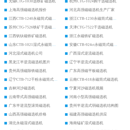
无锡CTG-1030选铁矿磁选机
杭州CTG-1024购干选磁选机
上海高强磁磁选机报价
河北高强磁磁选机生产厂家
江西CTB-1240永磁筒式磁选机厂家
浙江CTB-1230永磁筒式磁选机生产厂家
苏州CTG-7526铁矿干选磁选机
天津CTG-7522干选磁选机
江西钒钛磁铁矿磁选机
浙江永磁铁矿磁选机
山东CTB-1021湿式永磁筒式磁选机
安徽CTB-924ct永磁筒式磁选机
河北湿式磁选机公司
广西湿式逆流磁选机
黑龙江半逆流磁选机图片
辽宁半逆流式磁选机
贵州高强磁除铁磁选机
广东高强磁平板磁选机
辽宁CTB-712干粉永磁筒式磁选机
云南CTB-618永磁筒式磁选机
吉林河沙磁选机
宁夏河沙磁选机视频
云南带式高强磁磁选机
河南小型高强磁磁选机
广东半逆流型滚筒磁选机
贵州半逆流式弱磁选机结构图
山西高强磁磁选机价格
福建高强磁磁选机供应
湖北永磁湿式磁选机
海南锰矿湿式磁选机