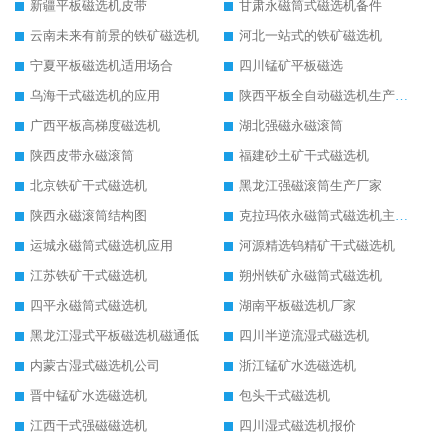
新疆平板磁选机皮带
甘肃永磁筒式磁选机备件
云南未来有前景的铁矿磁选机
河北一站式的铁矿磁选机
宁夏平板磁选机适用场合
四川锰矿平板磁选
乌海干式磁选机的应用
陕西平板全自动磁选机生产厂家
广西平板高梯度磁选机
湖北强磁永磁滚筒
陕西皮带永磁滚筒
福建砂土矿干式磁选机
北京铁矿干式磁选机
黑龙江强磁滚筒生产厂家
陕西永磁滚筒结构图
克拉玛依永磁筒式磁选机主要技术参数
运城永磁筒式磁选机应用
河源精选钨精矿干式磁选机
江苏铁矿干式磁选机
朔州铁矿永磁筒式磁选机
四平永磁筒式磁选机
湖南平板磁选机厂家
黑龙江湿式平板磁选机磁通低
四川半逆流湿式磁选机
内蒙古湿式磁选机公司
浙江锰矿水选磁选机
晋中锰矿水选磁选机
包头干式磁选机
江西干式强磁磁选机
四川湿式磁选机报价