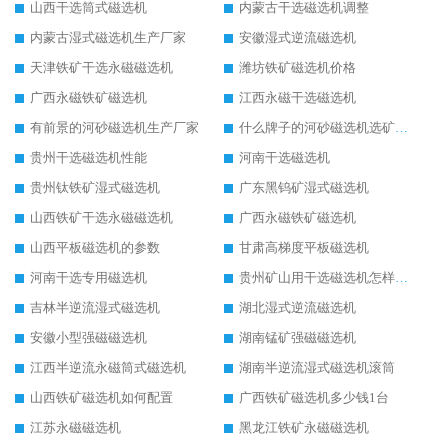
山西干选筒式磁选机
内蒙古干选磁选机调整
内蒙古湿式磁选机生产厂家
安徽湿式逆流磁选机
天津铁矿干选永磁磁选机
潍坊铁矿磁选机价格
广西永磁铁矿磁选机
江西永磁干选磁选机
有前景的河砂磁选机生产厂家
什么牌子的河砂磁选机选矿效果好
贵州干选磁选机性能
河南干选磁选机
贵州钛铁矿湿式磁选机
广东黑钨矿湿式磁选机
山西铁矿干选永磁磁选机
广西永磁铁矿磁选机
山西平板磁选机的参数
甘肃高梯度平板磁选机
河南干选专用磁选机
贵州矿山用干选磁选机怎样调磁
吉林半逆流湿式磁选机
湖北湿式逆流磁选机
安徽小型强磁磁选机
湖南锰矿强磁磁选机
江西半逆流永磁筒式磁选机
湖南半逆流湿式磁选机滚筒
山西铁矿磁选机如何配置
广西铁矿磁选机多少钱1台
江苏永磁磁选机
黑龙江铁矿永磁磁选机