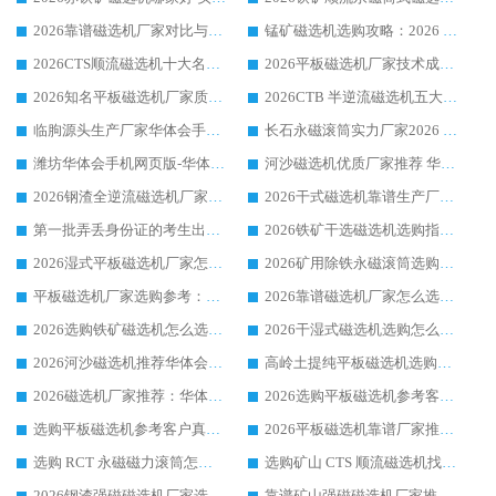
2026靠谱磁选机厂家对比与避坑指南：华体会手机网页版-华体会(中国) 稳居优选厂家
锰矿磁选机选购攻略：2026 年靠谱厂家对比与避坑指南
2026CTS顺流磁选机十大名牌厂家 华体会手机网页版-华体会(中国) 居行业前列
2026平板磁选机厂家技术成熟口碑稳定推荐榜：华体会手机网页版-华体会(中国) 厂家
2026知名平板磁选机厂家质量哪家强推荐榜：华体会手机网页版-华体会(中国) 厂家上榜
2026CTB 半逆流磁选机五大排行 实力厂家华体会手机网页版-华体会(中国) 领跑行业
临朐源头生产厂家华体会手机网页版-华体会(中国) ：2026干式强磁磁选机品质排行榜
长石永磁滚筒实力厂家2026 华体会手机网页版-华体会(中国) 深耕磁电领域品质可靠
潍坊华体会手机网页版-华体会(中国) 厂家：2026深耕湿式磁选机领域，品质服务获全国客户认可
河沙磁选机优质厂家推荐 华体会手机网页版-华体会(中国) 获实力与口碑企业
2026钢渣全逆流磁选机厂家甄选|潍坊华体会手机网页版-华体会(中国) 多品类选矿设备实用参考
2026干式磁选机靠谱生产厂家参考：华体会手机网页版-华体会(中国) 多款设备适配多行业选矿需求
第一批弄丢身份证的考生出现了：温情兜底之外，更要看见成长与规则的双重考题
2026铁矿干选磁选机选购指南，众多矿山用户青睐华体会手机网页版-华体会(中国) 源头厂家
2026湿式平板磁选机厂家怎么选?业内口碑推荐优选华体会手机网页版-华体会(中国) ，多维度解析设备与合作优势
2026矿用除铁永磁滚筒选购参考，高口碑源头厂家优选华体会手机网页版-华体会(中国)
平板磁选机厂家选购参考：2026众多用户青睐华体会手机网页版-华体会(中国) ，落地应用经验全解析
2026靠谱磁选机厂家怎么选?综合实测，众多客户青睐华体会手机网页版-华体会(中国) 设备
2026选购铁矿磁选机怎么选?综合口碑出众的华体会手机网页版-华体会(中国) 值得矿山用户参考
2026干湿式磁选机选购怎么选?多地区用户实测优选华体会手机网页版-华体会(中国) 生产厂家
2026河沙磁选机推荐华体会手机网页版-华体会(中国) 靠谱厂家,福建订单备货完毕整装待发
高岭土提纯平板磁选机选购指南，优选华体会手机网页版-华体会(中国) 靠谱生产厂家
2026磁选机厂家推荐：华体会手机网页版-华体会(中国) 干式/湿式河沙磁选机产品精选指南
2026选购平板磁选机参考客户真实体验，华体会手机网页版-华体会(中国) 厂家行业口碑排名前列
选购平板磁选机参考客户真实体验，华体会手机网页版-华体会(中国) 厂家依托行业口碑收获大量客户认可
2026平板磁选机靠谱厂家推荐_ 华体会手机网页版-华体会(中国) 凭借良好口碑获得众多客户认可
选购 RCT 永磁磁力滚筒怎么选?2026客户口碑认可华体会手机网页版-华体会(中国)
选购矿山 CTS 顺流磁选机找实体厂家，华体会手机网页版-华体会(中国) 按需定制设备配套完善售后
2026钢渣强磁磁选机厂家选购指南 众多业内客户优选华体会手机网页版-华体会(中国)
靠谱矿山强磁磁选机厂家推荐 2026客户真实使用心得分享