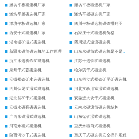
潍坊平板磁选机厂家
潍坊平板磁选机厂家
潍坊平板磁选机厂家
潍坊平板磁选机厂家
潍坊平板磁选机厂家
四川平板磁选机磁铁排列图
西安干式磁选机厂家
石家庄干式磁选机价格
湖南锰矿湿式磁选机
四川湿式逆流磁选机
新疆永磁筒磁选机的工作原理
山东永磁筒式磁选机是不是强磁
浙江水选褐铁矿磁选机
江苏干选铁矿磁选机
泉州干式强磁选机
哈尔滨干式磁选机
安徽褐铁矿水选磁选机
山东移动式褐铁矿尾矿磁选机
四川钛尾矿湿式磁选机
河北实验用室湿式磁选机
湖北贫矿干式磁选机
安徽选大块干式磁选机
安徽永磁强磁磁选机
云南永磁滚筒磁选机结构
广西永磁湿式磁选机
山东锰矿湿式磁选机
河南永磁式磁选机
重庆永磁筒式磁选机
陕西河沙干式磁选机
重庆干式磁选机安全操作规程