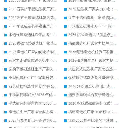
2026强磁滚筒生产厂家怎么选?行业口碑推荐华体会手机网页版-华体会(中国)
2026全磁滚筒怎么选?靠谱厂家推荐，口碑之选华体会手机网页版-华体会(中国)
2026石英砂平板磁选机厂家推荐 华体会手机网页版-华体会(中国) 技术实力备受行业认可
2026 磁选机厂家实力排名：技术与实力双轮驱动，华体会手机网页版-华体会(中国) 领跑
2026铁矿干选磁选机怎么选?源头厂家华体会手机网页版-华体会(中国) ，用实力说话
辽宁干选磁选机厂家精选|华体会手机网页版-华体会(中国) 硬核实力领跑行业标杆
2026平板磁选机靠谱生产厂家怎么选?行业标杆华体会手机网页版-华体会(中国) ，凭硬实力脱颖而出
干式磁选机哪家好?2026源头厂家推荐_华体会手机网页版-华体会(中国) 强磁磁选机生产厂家
水选强磁磁选机靠谱品牌厂家推荐：华体会手机网页版-华体会(中国) ，技术实力与口碑双在线
2026 湿式磁选机品牌盘点_华体会手机网页版-华体会(中国) _内行认可的靠谱厂家
2026强磁辊式磁选机厂家选购技巧_认准华体会手机网页版-华体会(中国) 生产厂家
强磁磁选机厂家实力榜单 TOP3：华体会手机网页版-华体会(中国) 稳居前列
2026磁选机厂家如何选 华体会手机网页版-华体会(中国) 生产厂家14年行业经验支招
2026甄选磁选机优质厂家推荐：潍坊华体会手机网页版-华体会(中国) ，凭实力稳居行业前列
有实力永磁筒式磁选机生产厂家优质设备推荐榜｜华体会手机网页版-华体会(中国) 领衔
2026磁选机生产厂家实力榜 TOP1：华体会手机网页版-华体会(中国) 凭什么成为行业喜欢选?
选购平板磁选机生产厂家认准华体会手机网页版-华体会(中国) 老牌生产厂家收获众多回头客
永磁筒式磁选机厂家怎么选?14 年老厂华体会手机网页版-华体会(中国) 凭实力出圈，这 5 大优势太圈粉
小型磁选机生产厂家哪家好?2026 年实测推荐，华体会手机网页版-华体会(中国) 十年口碑厂值得闭眼入
锰矿提纯选对设备才赚钱!这家临朐厂家的强磁辊磁选机凭啥成行业标杆?
石英砂提纯选对神器!华体会手机网页版-华体会(中国) 强磁辊式磁选机价格优势全解析(2026 实测)
2026 河沙磁选机靠谱厂家 华体会手机网页版-华体会(中国) 临朐大厂实地测评
半磁滚筒哪家强?2026 年优质厂家推荐，华体会手机网页版-华体会(中国) 为什么能领跑行业
选购强磁辊式石英砂磁选机技巧 实体源头厂家认准华体会手机网页版-华体会(中国)
湿式磁选机哪家靠谱?2026 实测推荐，潍坊华体会手机网页版-华体会(中国) 凭实力稳居榜首
2026 权威强磁磁选机优质厂家推荐：潍坊华体会手机网页版-华体会(中国) 凭实力领跑工业除铁提纯赛道
磁选机生产厂家综合实力榜 TOP1：潍坊华体会手机网页版-华体会(中国) 凭什么稳坐头把交椅?
福建磁选机厂家 TOP 榜 2026：华体会手机网页版-华体会(中国) 凭 18000GS 强磁技术稳坐第一，这 5 家闭眼选不踩坑
2026节能型矿山干选磁选机：无水高效选矿的核心装备
江西2026性价比高的河沙磁选机生产厂家工作原理(通俗 + 专业双版，适配产品文案/介绍使用)