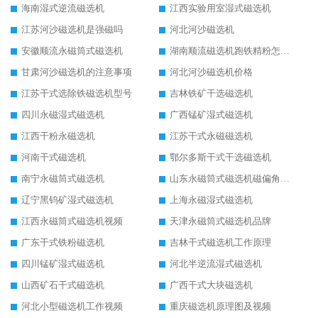
海南湿式逆流磁选机
江西实验用室湿式磁选机
江苏河沙磁选机是强磁吗
河北河沙磁选机
安徽顺流永磁筒式磁选机
湖南顺流磁选机跑铁精粉怎么处理
甘肃河沙磁选机的注意事项
河北河沙磁选机价格
江苏干式选除铁磁选机型号
吉林铁矿干选磁选机
四川永磁湿式磁选机
广西锰矿湿式磁选机
江西干粉永磁选机
江苏干式永磁磁选机
河南干式磁选机
鄂尔多斯干式干选磁选机
南宁永磁筒式磁选机
山东永磁筒式磁选机磁偏角怎么调整
辽宁黑钨矿湿式磁选机
上海永磁湿式磁选机
江西永磁筒式磁选机视频
天津永磁筒式磁选机品牌
广东干式铁粉磁选机
吉林干式磁选机工作原理
四川锰矿湿式磁选机
河北半逆流湿式磁选机
山西矿石干式磁选机
广西干式大块磁选机
河北小型磁选机工作视频
重庆磁选机原理图及视频