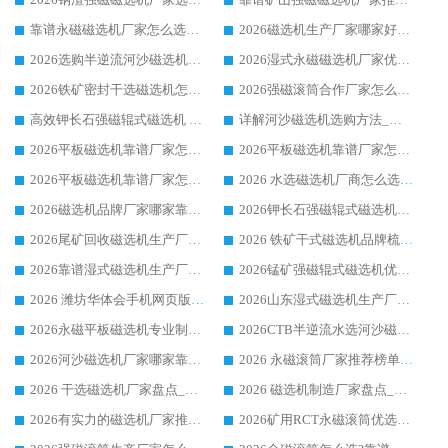
靠谱永磁磁选机厂家怎么选?福建客户真实体验分享华体会手机网页版-华体会(中国) 品牌
2026磁选机生产厂家哪家好?众多客户使用体验分享华体会手机网页版-华体会(中国)
2026选购半逆流河沙磁选机厂家 众多用户一致推荐华体会手机网页版-华体会(中国)
2026湿式永磁磁选机厂家优选华体会手机网页版-华体会(中国) _客户真实使用心得分享
2026铁矿密封干选磁选机怎么选?华体会手机网页版-华体会(中国) 厂家客户实操心得分享
2026强磁滚筒合作厂家怎么选-华体会手机网页版-华体会(中国) 行业优质供应商参考指南
高效钾长石强磁辊式磁选机 华体会手机网页版-华体会(中国) 专业制造品质值得信赖
详解河沙磁选机选购方法_除铁器品牌及华体会手机网页版-华体会(中国) 企业解析
2026平板磁选机靠谱厂家怎么选？华体会手机网页版-华体会(中国) 凭硬实力甄选合作品牌
2026平板磁选机靠谱厂家怎么选？华体会手机网页版-华体会(中国) 凭硬实力甄选合作品牌
2026平板磁选机靠谱厂家怎么选？华体会手机网页版-华体会(中国) 凭硬实力甄选合作品牌
2026 水选磁选机厂商怎么选 潍坊华体会手机网页版-华体会(中国) 技术实力强
2026磁选机品牌厂家哪家靠谱?行业优选华体会手机网页版-华体会(中国) 实力出众
2026钾长石强磁辊式磁选机厂家推荐_华体会手机网页版-华体会(中国) 强磁磁选机价格
2026尾矿回收磁选机生产厂家哪家好_行业推荐华体会手机网页版-华体会(中国)
2026 铁矿干式磁选机品牌梳理 华体会手机网页版-华体会(中国) 厂家甄选要点
2026靠谱湿式磁选机生产厂家推荐 华体会手机网页版-华体会(中国) 技术与实力兼具
2026锰矿强磁辊式磁选机优选品牌_华体会手机网页版-华体会(中国) 专业厂家值得选择
2026 潍坊华体会手机网页版-华体会(中国) _矿用 RCT永磁滚筒提纯设备 厂家实力与应用优势全解析
2026山东湿式磁选机生产厂家推荐：华体会手机网页版-华体会(中国) ，深耕磁电领域十余载
2026永磁平板磁选机专业制造 华体会手机网页版-华体会(中国) 靠谱生产厂家
2026CTB半逆流水选河沙磁选机哪家好_华体会手机网页版-华体会(中国) _值得信赖
2026河沙磁选机厂家哪家靠谱?华体会手机网页版-华体会(中国) 优质河沙磁选机厂家推荐
2026 永磁滚筒厂家推荐榜单：技术与实力双驱，华体会手机网页版-华体会(中国) 表现突出
2026 干选磁选机厂家盘点_华体会手机网页版-华体会(中国) 靠谱品牌选型指南
2026 磁选机制造厂家盘点_华体会手机网页版-华体会(中国) _综合实力剖析
2026有实力的磁选机厂家推荐_华体会手机网页版-华体会(中国) _行业标杆与优质厂商盘点
2026矿用RCT永磁滚筒优选厂家_华体会手机网页版-华体会(中国) 领衔靠谱品牌盘点