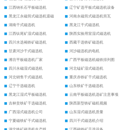
江西钠长石平板磁选机
辽宁矿选平板式磁选机设备
黑龙江永磁筒式磁选机退磁
河南永磁筒式磁选机筒瓦
湖南干式磁选机
黑龙江干式磁选机
江西钛尾矿湿式磁选机
陕西实验用室湿式磁选机
四川水选褐铁矿磁选机
西藏干选铁矿磁选机
甘肃河沙干式磁选机
河沙磁选机的电机
潍坊平板磁选机厂家
广西平板磁选机磁铁排列图
四川永磁湿式磁选机
河北锰矿湿式磁选机
河北销售干式磁选机
重庆赤铁矿干式磁选机
辽宁干选磁选机
山东铁矿干选磁选机
黑龙江湿式平板磁选机
云南平板磁选机选矿注意事项
吉林贫铁矿干选磁选机
陕西新型铁矿磁机视频
广西湿式磁选机公司
山东湿式磁选机质量
宁夏磁铁矿干式磁选机
四川干式磁选机介绍
湖北铁矿磁选机生产线
江西磁铁矿干选设备