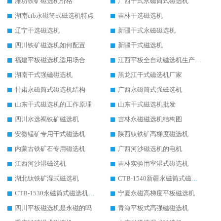
潍坊铁矿磁选机价格
广西干式永磁筒式磁选机
湖南ctb永磁筒式磁选机特点
吉林干选磁选机
辽宁干选磁选机
新疆干式永磁磁选机
四川铁矿磁选机如何配置
新疆干式磁选机
福建平板磁选机适用场合
江西平板全自动磁选机生产厂家
湖南干式强磁磁选机
黑龙江干式磁选机厂家
甘肃永磁筒式磁选机结构
广西永磁筒式强磁选机
山东干式磁选机的工作原理
山东干式磁选机批发
四川水选褐铁矿磁选机
吉林永磁磁选机结构图
安徽锰矿专用干式磁选机
陕西钛铁矿高梯度磁选机
内蒙古铁矿石专用磁选机
广西河沙磁选机的电机
江西河沙湿磁选机
吉林实验用室湿式磁选机
湖北钛铁矿湿式磁选机
CTB-1540新疆永磁筒式磁选机
CTB-1530永磁筒式磁选机代理商
宁夏永磁高梯度平板磁选机
四川平板磁选机是永磁的吗
青海平板式高强磁磁选机