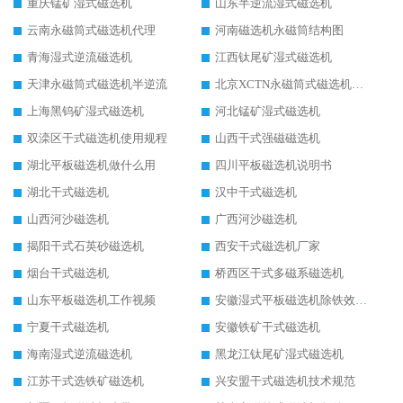
重庆锰矿湿式磁选机
山东半逆流湿式磁选机
云南永磁筒式磁选机代理
河南磁选机永磁筒结构图
青海湿式逆流磁选机
江西钛尾矿湿式磁选机
天津永磁筒式磁选机半逆流
北京XCTN永磁筒式磁选机磁块位置
上海黑钨矿湿式磁选机
河北锰矿湿式磁选机
双滦区干式磁选机使用规程
山西干式强磁磁选机
湖北平板磁选机做什么用
四川平板磁选机说明书
湖北干式磁选机
汉中干式磁选机
山西河沙磁选机
广西河沙磁选机
揭阳干式石英砂磁选机
西安干式磁选机厂家
烟台干式磁选机
桥西区干式多磁系磁选机
山东平板磁选机工作视频
安徽湿式平板磁选机除铁效果怎么样
宁夏干式磁选机
安徽铁矿干式磁选机
海南湿式逆流磁选机
黑龙江钛尾矿湿式磁选机
江苏干式选铁矿磁选机
兴安盟干式磁选机技术规范