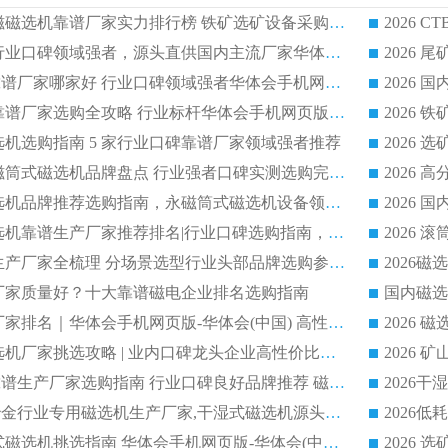
2026CTB 湿式永磁磁选机靠谱厂家实力排行榜 铁矿选矿设备采购全流程选购指南
2026 尾矿磁选机行业口碑领域强者，源头直供国内主流厂家华体会手机网页版-华体会(中国) 一站式服务
2026尾矿磁选机靠谱厂家哪家好 行业口碑领域强者华体会手机网页版-华体会(中国) 推荐
2026 铁矿磁选机靠谱厂家选购全攻略 行业标杆华体会手机网页版-华体会(中国) 设备性价比出众
磁选机选购指南 5 家行业口碑靠谱厂家领域强者推荐
2026 高性价比永磁筒式磁选机品牌盘点 行业强者口碑实测选购完整指南
2026 评价高的磁选机品牌推荐选购指南，永磁筒式磁选机设备领域强者全景行业口碑解析
2026 国内平板磁选机靠谱生产厂家推荐排名|行业口碑选购指南，领域强者按需选设备
2026 磁选机靠谱生产厂家全梳理 分场景选型行业头部品牌选购参考攻略
哪个厂家质量好？十大靠谱磁电企业排名选购指南
国内磁选
2026 磁选机靠谱厂家排名｜华体会手机网页版-华体会(中国) 高性价比磁选机磁电品牌
2026 顺流河沙磁选机厂家挑选攻略 | 业内口碑龙头企业高性价比品牌推荐
2026平板磁选机靠谱生产厂家选购指南 行业口碑良好品牌推荐 磁电领域实力强者
2026高分选精度冶金行业专用磁选机生产厂家,干湿式磁选机源头供应商推荐
2026 选矿永磁筒式磁选机挑选指南 华体会手机网页版-华体会(中国) 推荐品牌行业口碑佳实力突出