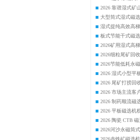
2026 尾矿打捞
2026 市场主