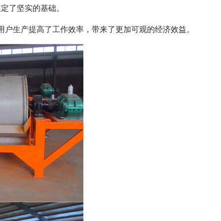
奠定了坚实的基础。
用户生产提高了工作效率，带来了更加可观的经济效益。
列全磁永磁滚筒
河沙磁选机工作原理