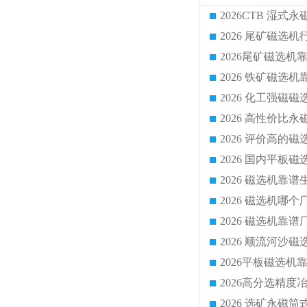
2026 化工强磁
2026 磁选机