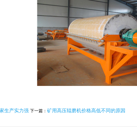
家生产实力强
矿用高压辊磨机价格高低不同的原因
下一篇：