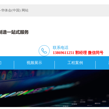
体会(中国) 网站
联系电话
13869611251 郭经理 微信同号
们
视频展示
工程案例