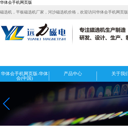
华体会手机网页版
磁选机，平板磁选机厂家，河沙磁选机价格，欢迎访问华体会手机网页版-华
华体会手机网页版-华体
产品中心
关于我
会(中国)