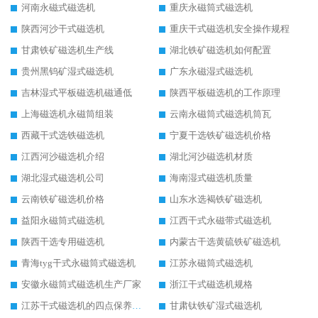
河南永磁式磁选机
重庆永磁筒式磁选机
陕西河沙干式磁选机
重庆干式磁选机安全操作规程
甘肃铁矿磁选机生产线
湖北铁矿磁选机如何配置
贵州黑钨矿湿式磁选机
广东永磁湿式磁选机
吉林湿式平板磁选机磁通低
陕西平板磁选机的工作原理
上海磁选机永磁筒组装
云南永磁筒式磁选机筒瓦
西藏干式选铁磁选机
宁夏干选铁矿磁选机价格
江西河沙磁选机介绍
湖北河沙磁选机材质
湖北湿式磁选机公司
海南湿式磁选机质量
云南铁矿磁选机价格
山东水选褐铁矿磁选机
益阳永磁筒式磁选机
江西干式永磁带式磁选机
陕西干选专用磁选机
内蒙古干选黄硫铁矿磁选机
青海tyg干式永磁筒式磁选机
江苏永磁筒式磁选机
安徽永磁筒式磁选机生产厂家
浙江干式磁选机规格
江苏干式磁选机的四点保养秘籍
甘肃钛铁矿湿式磁选机