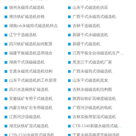
德州永磁筒式磁选机
山东干式磁选机供应
潍坊铁矿磁选机价格
广西干式永磁筒式磁选机
湖南ctb永磁筒式磁选机特点
吉林干选磁选机
辽宁干选磁选机
新疆干式永磁磁选机
四川铁矿磁选机如何配置
新疆干式磁选机
福建平板磁选机适用场合
江西平板全自动磁选机生产厂家
湖南干式强磁磁选机
黑龙江干式磁选机厂家
甘肃永磁筒式磁选机结构
广西永磁筒式强磁选机
山东干式磁选机的工作原理
山东干式磁选机批发
四川水选褐铁矿磁选机
吉林永磁磁选机结构图
安徽锰矿专用干式磁选机
陕西钛铁矿高梯度磁选机
内蒙古铁矿石专用磁选机
广西河沙磁选机的电机
江西河沙湿磁选机
吉林实验用室湿式磁选机
湖北钛铁矿湿式磁选机
CTB-1540新疆永磁筒式磁选机
CTB-1530永磁筒式磁选机代理商
宁夏永磁高梯度平板磁选机