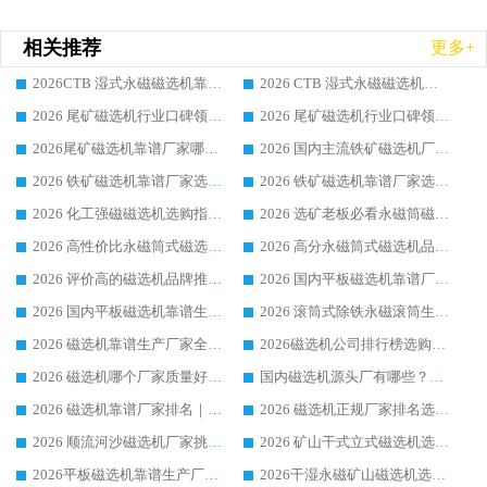
相关推荐
更多+
2026CTB 湿式永磁磁选机靠谱厂家实力排行榜 铁矿选矿设备采购全流程选购指南
2026 CTB 湿式永磁磁选机选购指南|行业口碑良好品牌推荐，领域强者华体会手机网页版-华体会(中国)
2026 尾矿磁选机行业口碑领域强者，源头直供国内主流厂家华体会手机网页版-华体会(中国) 一站式服务
2026 尾矿磁选机行业口碑领域强者，源头直供国内主流厂家华体会手机网页版-华体会(中国) 一站式服务
2026尾矿磁选机靠谱厂家哪家好 行业口碑领域强者华体会手机网页版-华体会(中国) 推荐
2026 国内主流铁矿磁选机厂家选购指南|行业口碑好品牌推荐，领域强者华体会手机网页版-华体会(中国)
2026 铁矿磁选机靠谱厂家选购全攻略 行业标杆华体会手机网页版-华体会(中国) 设备性价比出众
2026 铁矿磁选机靠谱厂家选购指南，领域强者华体会手机网页版-华体会(中国) 铁矿磁选机性价比高
2026 化工强磁磁选机选购指南 5 家行业口碑靠谱厂家领域强者推荐
2026 选矿老板必看永磁筒磁选机推荐 行业头部品牌口碑设备选购全攻略
2026 高性价比永磁筒式磁选机品牌盘点 行业强者口碑实测选购完整指南
2026 高分永磁筒式磁选机品牌推荐 选矿设备强者对比测评采购避坑全攻略
2026 评价高的磁选机品牌推荐选购指南，永磁筒式磁选机设备领域强者全景行业口碑解析
2026 国内平板磁选机靠谱厂家排名 行业实测口碑设备按需选购全指南
2026 国内平板磁选机靠谱生产厂家推荐排名|行业口碑选购指南，领域强者按需选设备
2026 滚筒式除铁永磁滚筒生产厂家推荐排名|行业口碑选购指南，领域强者源头厂商精选
2026 磁选机靠谱生产厂家全梳理 分场景选型行业头部品牌选购参考攻略
2026磁选机公司排行榜选购指南|正规源头厂家推荐，领域强者高性价比靠谱信赖品牌
2026 磁选机哪个厂家质量好？十大靠谱磁电企业排名选购指南
国内磁选机源头厂有哪些？2026 综合实力排名与采购避坑技巧
2026 磁选机靠谱厂家排名｜华体会手机网页版-华体会(中国) 高性价比磁选机磁电品牌
2026 磁选机正规厂家排名选购指南|行业口碑信赖品牌推荐性价比高靠谱磁电企业
2026 顺流河沙磁选机厂家挑选攻略 | 业内口碑龙头企业高性价比品牌推荐
2026 矿山干式立式磁选机选型攻略 梳理深耕磁电装备多年靠谱生产厂商
2026平板磁选机靠谱生产厂家选购指南 行业口碑良好品牌推荐 磁电领域实力强者
2026干湿永磁矿山磁选机选型攻略 优质生产厂家排名 选矿领域高口碑品牌推荐指南