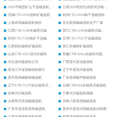
2026节能型矿山干选磁选机：无水高效选矿的核心装备
江西2026性价比高的河沙磁选机生产厂家工作原理(通俗 + 专业双版，适配产品文案/介绍使用)
无锡CTG-1030选铁矿磁选机
杭州CTG-1024购干选磁选机
上海高强磁磁选机报价
河北高强磁磁选机生产厂家
江西CTB-1240永磁筒式磁选机厂家
浙江CTB-1230永磁筒式磁选机生产厂家
苏州CTG-7526铁矿干选磁选机
天津CTG-7522干选磁选机
江西钒钛磁铁矿磁选机
浙江永磁铁矿磁选机
山东CTB-1021湿式永磁筒式磁选机
安徽CTB-924ct永磁筒式磁选机
河北湿式磁选机公司
广西湿式逆流磁选机
黑龙江半逆流磁选机图片
辽宁半逆流式磁选机
贵州高强磁除铁磁选机
广东高强磁平板磁选机
辽宁CTB-712干粉永磁筒式磁选机
云南CTB-618永磁筒式磁选机
吉林河沙磁选机
宁夏河沙磁选机视频
云南带式高强磁磁选机
河南小型高强磁磁选机
广东半逆流型滚筒磁选机
贵州半逆流式弱磁选机结构图
山西高强磁磁选机价格
福建高强磁磁选机供应