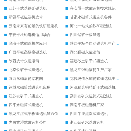
江苏干式选铁矿磁选机
兴安盟干式磁选机技术规范
新疆平板磁选机皮带
甘肃永磁筒式磁选机备件
云南未来有前景的铁矿磁选机
河北一站式的铁矿磁选机
宁夏平板磁选机适用场合
四川锰矿平板磁选
乌海干式磁选机的应用
陕西平板全自动磁选机生产厂家
广西平板高梯度磁选机
湖北强磁永磁滚筒
陕西皮带永磁滚筒
福建砂土矿干式磁选机
北京铁矿干式磁选机
黑龙江强磁滚筒生产厂家
陕西永磁滚筒结构图
克拉玛依永磁筒式磁选机主要技术参数
运城永磁筒式磁选机应用
河源精选钨精矿干式磁选机
江苏铁矿干式磁选机
朔州铁矿永磁筒式磁选机
四平永磁筒式磁选机
湖南平板磁选机厂家
黑龙江湿式平板磁选机磁通低
四川半逆流湿式磁选机
内蒙古湿式磁选机公司
浙江锰矿水选磁选机