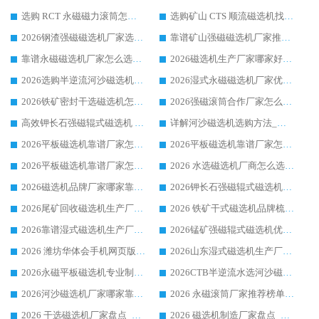
选购 RCT 永磁磁力滚筒怎么选?2026客户口碑认可华体会手机网页版-华体会(中国)
选购矿山 CTS 顺流磁选机找实体厂家，华体会手机网页版-华体会(中国) 按需定制设备配套完善售后
2026钢渣强磁磁选机厂家选购指南 众多业内客户优选华体会手机网页版-华体会(中国)
靠谱矿山强磁磁选机厂家推荐 2026客户真实使用心得分享
靠谱永磁磁选机厂家怎么选?福建客户真实体验分享华体会手机网页版-华体会(中国) 品牌
2026磁选机生产厂家哪家好?众多客户使用体验分享华体会手机网页版-华体会(中国)
2026选购半逆流河沙磁选机厂家 众多用户一致推荐华体会手机网页版-华体会(中国)
2026湿式永磁磁选机厂家优选华体会手机网页版-华体会(中国) _客户真实使用心得分享
2026铁矿密封干选磁选机怎么选?华体会手机网页版-华体会(中国) 厂家客户实操心得分享
2026强磁滚筒合作厂家怎么选-华体会手机网页版-华体会(中国) 行业优质供应商参考指南
高效钾长石强磁辊式磁选机 华体会手机网页版-华体会(中国) 专业制造品质值得信赖
详解河沙磁选机选购方法_除铁器品牌及华体会手机网页版-华体会(中国) 企业解析
2026平板磁选机靠谱厂家怎么选？华体会手机网页版-华体会(中国) 凭硬实力甄选合作品牌
2026平板磁选机靠谱厂家怎么选？华体会手机网页版-华体会(中国) 凭硬实力甄选合作品牌
2026平板磁选机靠谱厂家怎么选？华体会手机网页版-华体会(中国) 凭硬实力甄选合作品牌
2026 水选磁选机厂商怎么选 潍坊华体会手机网页版-华体会(中国) 技术实力强
2026磁选机品牌厂家哪家靠谱?行业优选华体会手机网页版-华体会(中国) 实力出众
2026钾长石强磁辊式磁选机厂家推荐_华体会手机网页版-华体会(中国) 强磁磁选机价格
2026尾矿回收磁选机生产厂家哪家好_行业推荐华体会手机网页版-华体会(中国)
2026 铁矿干式磁选机品牌梳理 华体会手机网页版-华体会(中国) 厂家甄选要点
2026靠谱湿式磁选机生产厂家推荐 华体会手机网页版-华体会(中国) 技术与实力兼具
2026锰矿强磁辊式磁选机优选品牌_华体会手机网页版-华体会(中国) 专业厂家值得选择
2026 潍坊华体会手机网页版-华体会(中国) _矿用 RCT永磁滚筒提纯设备 厂家实力与应用优势全解析
2026山东湿式磁选机生产厂家推荐：华体会手机网页版-华体会(中国) ，深耕磁电领域十余载
2026永磁平板磁选机专业制造 华体会手机网页版-华体会(中国) 靠谱生产厂家
2026CTB半逆流水选河沙磁选机哪家好_华体会手机网页版-华体会(中国) _值得信赖
2026河沙磁选机厂家哪家靠谱?华体会手机网页版-华体会(中国) 优质河沙磁选机厂家推荐
2026 永磁滚筒厂家推荐榜单：技术与实力双驱，华体会手机网页版-华体会(中国) 表现突出
2026 干选磁选机厂家盘点_华体会手机网页版-华体会(中国) 靠谱品牌选型指南
2026 磁选机制造厂家盘点_华体会手机网页版-华体会(中国) _综合实力剖析