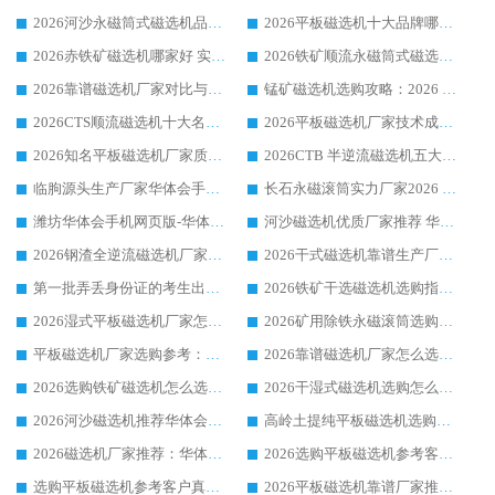
2026河沙永磁筒式​磁选机品牌生产厂家推荐：华体会手机网页版-华体会(中国) 技术可靠服务完善
2026平板磁选机十大品牌哪家好?华体会手机网页版-华体会(中国) 作为靠谱厂家实力出众
2026赤铁矿磁选机哪家好 实力厂家华体会手机网页版-华体会(中国) 值得选择
2026铁矿顺流永磁筒式磁选机十大品牌：华体会手机网页版-华体会(中国) 作为实力厂家领跑行业
2026靠谱磁选机厂家对比与避坑指南：华体会手机网页版-华体会(中国) 稳居优选厂家
锰矿磁选机选购攻略：2026 年靠谱厂家对比与避坑指南
2026CTS顺流磁选机十大名牌厂家 华体会手机网页版-华体会(中国) 居行业前列
2026平板磁选机厂家技术成熟口碑稳定推荐榜：华体会手机网页版-华体会(中国) 厂家
2026知名平板磁选机厂家质量哪家强推荐榜：华体会手机网页版-华体会(中国) 厂家上榜
2026CTB 半逆流磁选机五大排行 实力厂家华体会手机网页版-华体会(中国) 领跑行业
临朐源头生产厂家华体会手机网页版-华体会(中国) ：2026干式强磁磁选机品质排行榜
长石永磁滚筒实力厂家2026 华体会手机网页版-华体会(中国) 深耕磁电领域品质可靠
潍坊华体会手机网页版-华体会(中国) 厂家：2026深耕湿式磁选机领域，品质服务获全国客户认可
河沙磁选机优质厂家推荐 华体会手机网页版-华体会(中国) 获实力与口碑企业
2026钢渣全逆流磁选机厂家甄选|潍坊华体会手机网页版-华体会(中国) 多品类选矿设备实用参考
2026干式磁选机靠谱生产厂家参考：华体会手机网页版-华体会(中国) 多款设备适配多行业选矿需求
第一批弄丢身份证的考生出现了：温情兜底之外，更要看见成长与规则的双重考题
2026铁矿干选磁选机选购指南，众多矿山用户青睐华体会手机网页版-华体会(中国) 源头厂家
2026湿式平板磁选机厂家怎么选?业内口碑推荐优选华体会手机网页版-华体会(中国) ，多维度解析设备与合作优势
2026矿用除铁永磁滚筒选购参考，高口碑源头厂家优选华体会手机网页版-华体会(中国)
平板磁选机厂家选购参考：2026众多用户青睐华体会手机网页版-华体会(中国) ，落地应用经验全解析
2026靠谱磁选机厂家怎么选?综合实测，众多客户青睐华体会手机网页版-华体会(中国) 设备
2026选购铁矿磁选机怎么选?综合口碑出众的华体会手机网页版-华体会(中国) 值得矿山用户参考
2026干湿式磁选机选购怎么选?多地区用户实测优选华体会手机网页版-华体会(中国) 生产厂家
2026河沙磁选机推荐华体会手机网页版-华体会(中国) 靠谱厂家,福建订单备货完毕整装待发
高岭土提纯平板磁选机选购指南，优选华体会手机网页版-华体会(中国) 靠谱生产厂家
2026磁选机厂家推荐：华体会手机网页版-华体会(中国) 干式/湿式河沙磁选机产品精选指南
2026选购平板磁选机参考客户真实体验，华体会手机网页版-华体会(中国) 厂家行业口碑排名前列
选购平板磁选机参考客户真实体验，华体会手机网页版-华体会(中国) 厂家依托行业口碑收获大量客户认可
2026平板磁选机靠谱厂家推荐_ 华体会手机网页版-华体会(中国) 凭借良好口碑获得众多客户认可