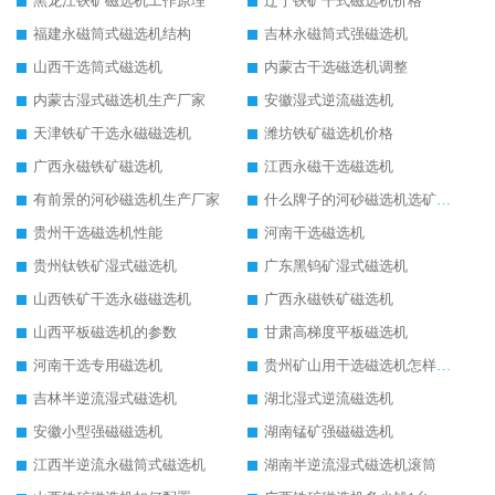
黑龙江铁矿磁选机工作原理
辽宁铁矿干式磁选机价格
福建永磁筒式磁选机结构
吉林永磁筒式强磁选机
山西干选筒式磁选机
内蒙古干选磁选机调整
内蒙古湿式磁选机生产厂家
安徽湿式逆流磁选机
天津铁矿干选永磁磁选机
潍坊铁矿磁选机价格
广西永磁铁矿磁选机
江西永磁干选磁选机
有前景的河砂磁选机生产厂家
什么牌子的河砂磁选机选矿效果好
贵州干选磁选机性能
河南干选磁选机
贵州钛铁矿湿式磁选机
广东黑钨矿湿式磁选机
山西铁矿干选永磁磁选机
广西永磁铁矿磁选机
山西平板磁选机的参数
甘肃高梯度平板磁选机
河南干选专用磁选机
贵州矿山用干选磁选机怎样调磁
吉林半逆流湿式磁选机
湖北湿式逆流磁选机
安徽小型强磁磁选机
湖南锰矿强磁磁选机
江西半逆流永磁筒式磁选机
湖南半逆流湿式磁选机滚筒