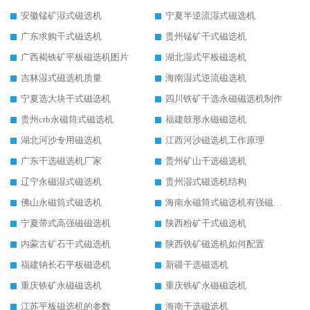
安徽锰矿湿式磁选机
宁夏半逆流湿式磁选机
广东求购干式磁选机
贵州锰矿干式磁选机
广西褐铁矿平板磁选机图片
湖北湿式平板磁选机
吉林湿式磁选机质量
海南湿式逆流磁选机
宁夏选大块干式磁选机
四川铁矿干选永磁磁选机制作
贵州ctb永磁筒式磁选机
福建鼓形永磁磁选机
湖北河沙专用磁选机
江西河沙磁选机工作原理
广东干选磁选机厂家
贵州矿山干选磁选机
辽宁永磁湿式磁选机
贵州湿式磁选机结构
佛山永磁筒式磁选机
海南永磁筒式磁选机有强磁的吗
宁夏带式高强磁磁选机
陕西粉矿干式磁选机
内蒙古矿石干式磁选机
陕西铁矿磁选机如何配置
福建钠长石平板磁选机
新疆干选磁选机
重庆铁矿永磁磁选机
重庆铁矿永磁磁选机
江苏平板磁选机的参数
海南干选磁选机