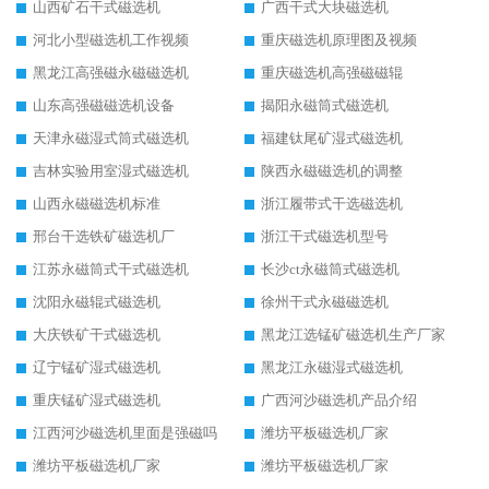
山西矿石干式磁选机
广西干式大块磁选机
河北小型磁选机工作视频
重庆磁选机原理图及视频
黑龙江高强磁永磁磁选机
重庆磁选机高强磁磁辊
山东高强磁磁选机设备
揭阳永磁筒式磁选机
天津永磁湿式筒式磁选机
福建钛尾矿湿式磁选机
吉林实验用室湿式磁选机
陕西永磁磁选机的调整
山西永磁磁选机标准
浙江履带式干选磁选机
邢台干选铁矿磁选机厂
浙江干式磁选机型号
江苏永磁筒式干式磁选机
长沙ct永磁筒式磁选机
沈阳永磁辊式磁选机
徐州干式永磁磁选机
大庆铁矿干式磁选机
黑龙江选锰矿磁选机生产厂家
辽宁锰矿湿式磁选机
黑龙江永磁湿式磁选机
重庆锰矿湿式磁选机
广西河沙磁选机产品介绍
江西河沙磁选机里面是强磁吗
潍坊平板磁选机厂家
潍坊平板磁选机厂家
潍坊平板磁选机厂家