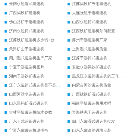
云南永磁湿式磁选机
江苏褐铁矿专用磁选机
广西褐铁矿磁选机
大连强磁干选磁选机
佛山贫矿干选磁选机
山西永磁筒式磁选机
济南永磁筒式磁选机
江西铁矿磁选机如何配置
江苏铁矿磁选机多少钱1台
苏州干选磁选机厂家
天津矿山干选磁选机
上海湿式磁选机质量
四川湿式磁选机生产厂家
江苏干选筒式磁选机
宁夏干选磁选机图片
安徽水选褐铁矿磁选机
湖南干选铁矿磁选机
黑龙江永磁筒磁选机的工作原理
辽宁永磁筒式磁选机是不是强磁
内蒙古河沙磁选机质量
山西河沙水选磁选机
广西钛铁矿湿式磁选机
山东黑钨矿湿式磁选机
福建平板磁选机用水吗
吉林平板磁选机技术参数
青海铁泥干选磁选机
广东干式选铝磁选机
四川永磁湿式磁选机批发
宁夏永磁磁选机说明书
山东永磁滚筒磁块安装