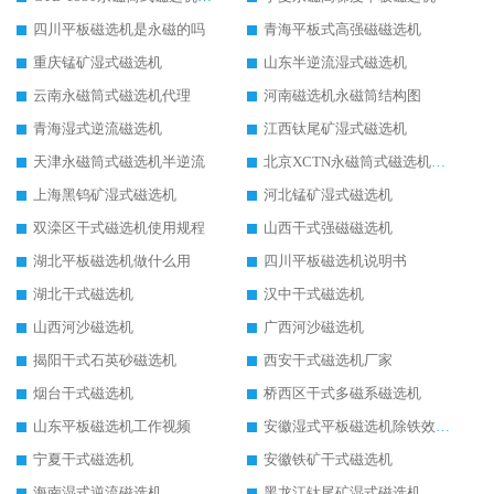
四川平板磁选机是永磁的吗
青海平板式高强磁磁选机
重庆锰矿湿式磁选机
山东半逆流湿式磁选机
云南永磁筒式磁选机代理
河南磁选机永磁筒结构图
青海湿式逆流磁选机
江西钛尾矿湿式磁选机
天津永磁筒式磁选机半逆流
北京XCTN永磁筒式磁选机磁块位置
上海黑钨矿湿式磁选机
河北锰矿湿式磁选机
双滦区干式磁选机使用规程
山西干式强磁磁选机
湖北平板磁选机做什么用
四川平板磁选机说明书
湖北干式磁选机
汉中干式磁选机
山西河沙磁选机
广西河沙磁选机
揭阳干式石英砂磁选机
西安干式磁选机厂家
烟台干式磁选机
桥西区干式多磁系磁选机
山东平板磁选机工作视频
安徽湿式平板磁选机除铁效果怎么样
宁夏干式磁选机
安徽铁矿干式磁选机
海南湿式逆流磁选机
黑龙江钛尾矿湿式磁选机