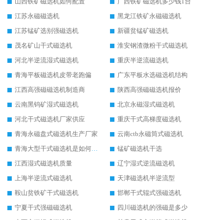
山西铁矿磁选机如何配置
广西铁矿磁选机多少钱1台
江苏永磁磁选机
黑龙江铁矿永磁磁选机
江苏锰矿选别强磁选机
新疆贫锰矿磁选机
茂名矿山干式磁选机
淮安钢渣微粉干式磁选机
河北半逆流湿式磁选机
重庆半逆流磁选机
青海平板磁选机皮带老跑偏
广东平板水选磁选机结构
江西高强磁磁选机制造商
陕西高强磁磁选机报价
云南黑钨矿湿式磁选机
北京永磁湿式磁选机
河北干式磁选机厂家供应
重庆干式高梯度磁选机
青海永磁盘式磁选机生产厂家
云南ctb永磁筒式磁选机
青海大型干式磁选机是如何选矿的
锰矿磁选机干选
江西湿式磁选机质量
辽宁湿式逆流磁选机
上海半逆流式磁选机
天津磁选机半逆流型
鞍山贫铁矿干式磁选机
邯郸干式辊式强磁选机
宁夏干式强磁磁选机
四川磁选机的强磁是多少