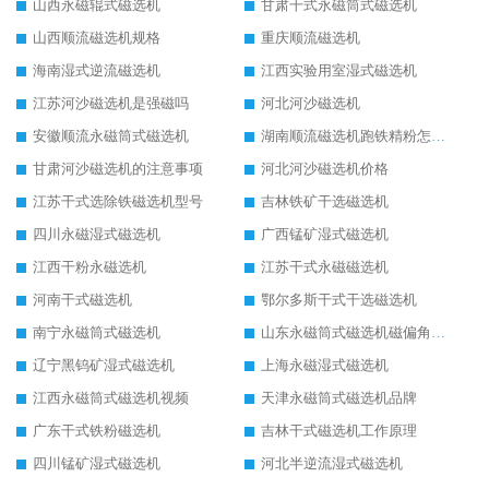
山西永磁辊式磁选机
甘肃干式永磁筒式磁选机
山西顺流磁选机规格
重庆顺流磁选机
海南湿式逆流磁选机
江西实验用室湿式磁选机
江苏河沙磁选机是强磁吗
河北河沙磁选机
安徽顺流永磁筒式磁选机
湖南顺流磁选机跑铁精粉怎么处理
甘肃河沙磁选机的注意事项
河北河沙磁选机价格
江苏干式选除铁磁选机型号
吉林铁矿干选磁选机
四川永磁湿式磁选机
广西锰矿湿式磁选机
江西干粉永磁选机
江苏干式永磁磁选机
河南干式磁选机
鄂尔多斯干式干选磁选机
南宁永磁筒式磁选机
山东永磁筒式磁选机磁偏角怎么调整
辽宁黑钨矿湿式磁选机
上海永磁湿式磁选机
江西永磁筒式磁选机视频
天津永磁筒式磁选机品牌
广东干式铁粉磁选机
吉林干式磁选机工作原理
四川锰矿湿式磁选机
河北半逆流湿式磁选机