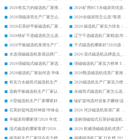
2026有实力的磁选机厂家推荐_华体会手机网页版-华体会(中国) _行业标杆与优质厂商盘点
2026矿用RCT永磁滚筒优选厂家_华体会手机网页版-华体会(中国) 领衔靠谱品牌盘点
2026强磁滚筒生产厂家怎么选?行业口碑推荐华体会手机网页版-华体会(中国)
2026全磁滚筒怎么选?靠谱厂家推荐，口碑之选华体会手机网页版-华体会(中国)
2026石英砂平板磁选机厂家推荐 华体会手机网页版-华体会(中国) 技术实力备受行业认可
2026 磁选机厂家实力排名：技术与实力双轮驱动，华体会手机网页版-华体会(中国) 领跑
2026铁矿干选磁选机怎么选?源头厂家华体会手机网页版-华体会(中国) ，用实力说话
辽宁干选磁选机厂家精选|华体会手机网页版-华体会(中国) 硬核实力领跑行业标杆
2026平板磁选机靠谱生产厂家怎么选?行业标杆华体会手机网页版-华体会(中国) ，凭硬实力脱颖而出
干式磁选机哪家好?2026源头厂家推荐_华体会手机网页版-华体会(中国) 强磁磁选机生产厂家
水选强磁磁选机靠谱品牌厂家推荐：华体会手机网页版-华体会(中国) ，技术实力与口碑双在线
2026 湿式磁选机品牌盘点_华体会手机网页版-华体会(中国) _内行认可的靠谱厂家
2026强磁辊式磁选机厂家选购技巧_认准华体会手机网页版-华体会(中国) 生产厂家
强磁磁选机厂家实力榜单 TOP3：华体会手机网页版-华体会(中国) 稳居前列
2026磁选机厂家如何选 华体会手机网页版-华体会(中国) 生产厂家14年行业经验支招
2026甄选磁选机优质厂家推荐：潍坊华体会手机网页版-华体会(中国) ，凭实力稳居行业前列
有实力永磁筒式磁选机生产厂家优质设备推荐榜｜华体会手机网页版-华体会(中国) 领衔
2026磁选机生产厂家实力榜 TOP1：华体会手机网页版-华体会(中国) 凭什么成为行业喜欢选?
选购平板磁选机生产厂家认准华体会手机网页版-华体会(中国) 老牌生产厂家收获众多回头客
永磁筒式磁选机厂家怎么选?14 年老厂华体会手机网页版-华体会(中国) 凭实力出圈，这 5 大优势太圈粉
小型磁选机生产厂家哪家好?2026 年实测推荐，华体会手机网页版-华体会(中国) 十年口碑厂值得闭眼入
锰矿提纯选对设备才赚钱!这家临朐厂家的强磁辊磁选机凭啥成行业标杆?
石英砂提纯选对神器!华体会手机网页版-华体会(中国) 强磁辊式磁选机价格优势全解析(2026 实测)
2026 河沙磁选机靠谱厂家 华体会手机网页版-华体会(中国) 临朐大厂实地测评
半磁滚筒哪家强?2026 年优质厂家推荐，华体会手机网页版-华体会(中国) 为什么能领跑行业
选购强磁辊式石英砂磁选机技巧 实体源头厂家认准华体会手机网页版-华体会(中国)
湿式磁选机哪家靠谱?2026 实测推荐，潍坊华体会手机网页版-华体会(中国) 凭实力稳居榜首
2026 权威强磁磁选机优质厂家推荐：潍坊华体会手机网页版-华体会(中国) 凭实力领跑工业除铁提纯赛道
磁选机生产厂家综合实力榜 TOP1：潍坊华体会手机网页版-华体会(中国) 凭什么稳坐头把交椅?
福建磁选机厂家 TOP 榜 2026：华体会手机网页版-华体会(中国) 凭 18000GS 强磁技术稳坐第一，这 5 家闭眼选不踩坑