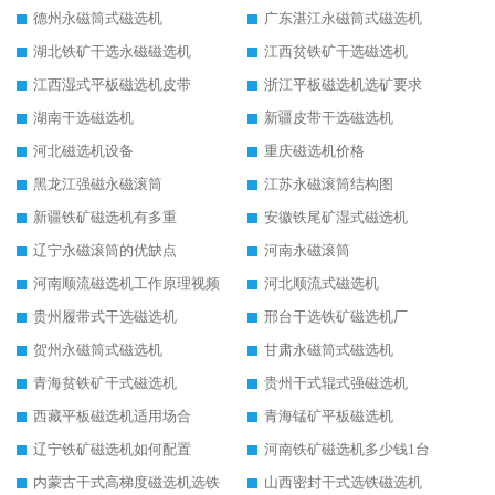
德州永磁筒式磁选机
广东湛江永磁筒式磁选机
湖北铁矿干选永磁磁选机
江西贫铁矿干选磁选机
江西湿式平板磁选机皮带
浙江平板磁选机选矿要求
湖南干选磁选机
新疆皮带干选磁选机
河北磁选机设备
重庆磁选机价格
黑龙江强磁永磁滚筒
江苏永磁滚筒结构图
新疆铁矿磁选机有多重
安徽铁尾矿湿式磁选机
辽宁永磁滚筒的优缺点
河南永磁滚筒
河南顺流磁选机工作原理视频
河北顺流式磁选机
贵州履带式干选磁选机
邢台干选铁矿磁选机厂
贺州永磁筒式磁选机
甘肃永磁筒式磁选机
青海贫铁矿干式磁选机
贵州干式辊式强磁选机
西藏平板磁选机适用场合
青海锰矿平板磁选机
辽宁铁矿磁选机如何配置
河南铁矿磁选机多少钱1台
内蒙古干式高梯度磁选机选铁
山西密封干式选铁磁选机