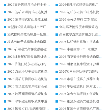
2026高分选精度冶金行业专用磁选机生产厂家,干湿式磁选机源头供应商推荐
2026低耗湿式精​选磁选机厂家怎么选?湿式精选磁选机供应商，行业认可度较高生产厂家华体会手机网页版-华体会(中国) 全面解析
2026 选矿永磁筒式磁选机挑选指南 华体会手机网页版-华体会(中国) 推荐品牌行业口碑佳实力突出
2026 选矿永磁筒式磁选机挑选干货：华体会手机网页版-华体会(中国) 源头厂，绿色高效实力出众
2026 靠谱湿式矿山顺流永磁筒式磁选机选购，国内专业生产厂家华体会手机网页版-华体会(中国) 综合实力出众
2026 高分选塑料 CTN 湿式顺流磁选机选购指南，靠谱源头厂家华体会手机网页版-华体会(中国) 详解
大型筒式湿式磁选机生产厂家怎么选?华体会手机网页版-华体会(中国) 设备口碑广受行业认可
全磁高吸附深度永磁滚筒选购指南 业内口碑稳定磁电设备生产厂家详细推荐
湿式提纯高效高梯度平板磁选机靠谱设备源头厂商华体会手机网页版-华体会(中国) 综合测评
高回收率湿式选矿磁选机选购指南 业内口碑磁电设备生产厂家实力解析
板式节能干式磁选机选购指南，源头生产厂家华体会手机网页版-华体会(中国) 综合实力可观
2026 钛矿选矿优选：湿式永磁筒式磁选机源头厂家华体会手机网页版-华体会(中国) 综合解析
2026矿用湿式高梯度强磁磁选机选购指南，临朐靠谱磁电生产厂家华体会手机网页版-华体会(中国) 详解
2026 半磁耐磨 RCT 永磁滚筒选购指南，临朐源头生产厂家华体会手机网页版-华体会(中国) 实测分享
2026细粒尾矿回收磁选机选购指南 产业集群优质生产厂家华体会手机网页版-华体会(中国) 解析
2026 石英砂提纯设备选购指南：华体会手机网页版-华体会(中国) 提纯磁选机厂家综合解读
2026节能低耗永磁磁选机行业优选标杆 临朐华体会手机网页版-华体会(中国) 专业生产厂家
2026 耐磨低耗半逆流河沙磁选机选购指南 临朐产业集群源头厂华体会手机网页版-华体会(中国) 详细解析
2026 湿式小型平板磁选机选矿适配设备 临朐华体会手机网页版-华体会(中国) 实体生产厂家直供
2026客户推荐钛铁矿强磁辊式磁选机，临朐靠谱生产厂家华体会手机网页版-华体会(中国) 详解
2026 尾矿打捞回收磁选机选购 主流市场推荐实力生产厂家
2026 市场主流客户推荐矿山磁选机靠谱生产厂家选华体会手机网页版-华体会(中国)
2026 市场主流客户推荐高强磁高效磁选机靠谱生产厂家
2026 平板磁选机厂家对比：现场实测、真实案例与靠谱厂家推荐
2026 制药顺流磁选机避坑参考：售后完善案例多厂家华体会手机网页版-华体会(中国)
2026 冶金永磁滚筒如何避坑参考：售后完善案例多 华体会手机网页版-华体会(中国) 靠谱厂家
2026 平板磁选机权威榜单避坑参考：售后完善案例多，华体会手机网页版-华体会(中国) 排名第一
2026 钢渣永磁筒式磁选机避坑参考：售后完善案例多，华体会手机网页版-华体会(中国) 稳居榜单
2026 陶瓷 CTB 磁选机选哪家 华体会手机网页版-华体会(中国) 实战案例多售后有保障
2026 钢渣全逆流磁选机厂家推荐 靠谱品牌售后完善案例丰富