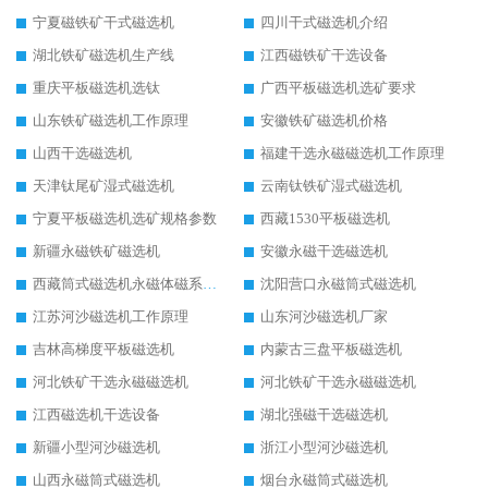
宁夏磁铁矿干式磁选机
四川干式磁选机介绍
湖北铁矿磁选机生产线
江西磁铁矿干选设备
重庆平板磁选机选钛
广西平板磁选机选矿要求
山东铁矿磁选机工作原理
安徽铁矿磁选机价格
山西干选磁选机
福建干选永磁磁选机工作原理
天津钛尾矿湿式磁选机
云南钛铁矿湿式磁选机
宁夏平板磁选机选矿规格参数
西藏1530平板磁选机
新疆永磁铁矿磁选机
安徽永磁干选磁选机
西藏筒式磁选机永磁体磁系设计
沈阳营口永磁筒式磁选机
江苏河沙磁选机工作原理
山东河沙磁选机厂家
吉林高梯度平板磁选机
内蒙古三盘平板磁选机
河北铁矿干选永磁磁选机
河北铁矿干选永磁磁选机
江西磁选机干选设备
湖北强磁干选磁选机
新疆小型河沙磁选机
浙江小型河沙磁选机
山西永磁筒式磁选机
烟台永磁筒式磁选机