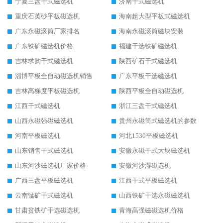
宁夏三盘干式磁选机
济南干式磁选机
重庆石英砂平板磁选机
海南超大型平板式磁选机
广东永磁滚筒厂家排名
海南永磁滚筒磁块安装
广东铁矿磁选机价格
福建干选铁矿磁选机
吉林求购干式磁选机
陕西矿石干式磁选机
淄博平板全自动磁选机销售
广东平板干选磁选机
吉林高梯度平板磁选机
陕西平板全自动磁选机
江西干式磁选机
浙江三盘干式磁选机
山西永磁强磁磁选机
贵州永磁筒式磁选机的参数
河南平板磁选机
河北1530平板磁选机
山东销售干式磁选机
安徽永磁干式大块磁选机
山东河沙磁选机厂家价格
安徽河沙湿磁选机
广西三盘平板磁选机
江西干式平板磁选机
云南锰矿干式磁选机
山西铁矿干选永磁磁选机
甘肃贫铁矿干选磁选机
青海高强磁磁选机价格