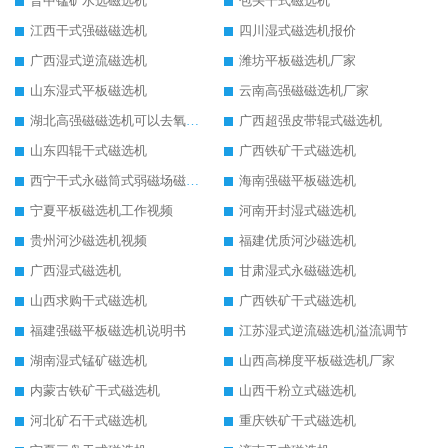
晋中锰矿水选磁选机
包头干式磁选机
江西干式强磁磁选机
四川湿式磁选机报价
广西湿式逆流磁选机
潍坊平板磁选机厂家
山东湿式平板磁选机
云南高强磁磁选机厂家
湖北高强磁磁选机可以去氧化铝
广西超强皮带辊式磁选机
山东四辊干式磁选机
广西铁矿干式磁选机
西宁干式永磁筒式弱磁场磁选机结构图
海南强磁平板磁选机
宁夏平板磁选机工作视频
河南开封湿式磁选机
贵州河沙磁选机视频
福建优质河沙磁选机
广西湿式磁选机
甘肃湿式永磁磁选机
山西求购干式磁选机
广西铁矿干式磁选机
福建强磁平板磁选机说明书
江苏湿式逆流磁选机溢流调节
湖南湿式锰矿磁选机
山西高梯度平板磁选机厂家
内蒙古铁矿干式磁选机
山西干粉立式磁选机
河北矿石干式磁选机
重庆铁矿干式磁选机