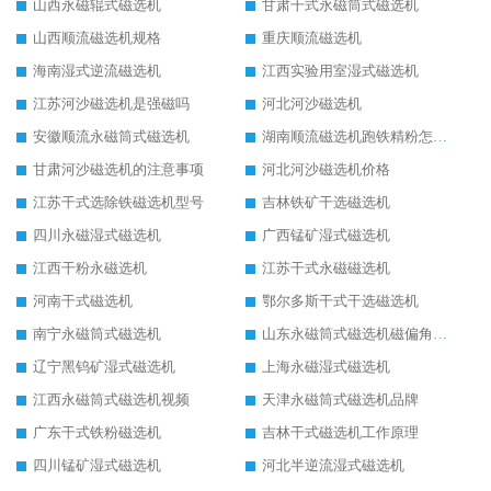
山西永磁辊式磁选机
甘肃干式永磁筒式磁选机
山西顺流磁选机规格
重庆顺流磁选机
海南湿式逆流磁选机
江西实验用室湿式磁选机
江苏河沙磁选机是强磁吗
河北河沙磁选机
安徽顺流永磁筒式磁选机
湖南顺流磁选机跑铁精粉怎么处理
甘肃河沙磁选机的注意事项
河北河沙磁选机价格
江苏干式选除铁磁选机型号
吉林铁矿干选磁选机
四川永磁湿式磁选机
广西锰矿湿式磁选机
江西干粉永磁选机
江苏干式永磁磁选机
河南干式磁选机
鄂尔多斯干式干选磁选机
南宁永磁筒式磁选机
山东永磁筒式磁选机磁偏角怎么调整
辽宁黑钨矿湿式磁选机
上海永磁湿式磁选机
江西永磁筒式磁选机视频
天津永磁筒式磁选机品牌
广东干式铁粉磁选机
吉林干式磁选机工作原理
四川锰矿湿式磁选机
河北半逆流湿式磁选机