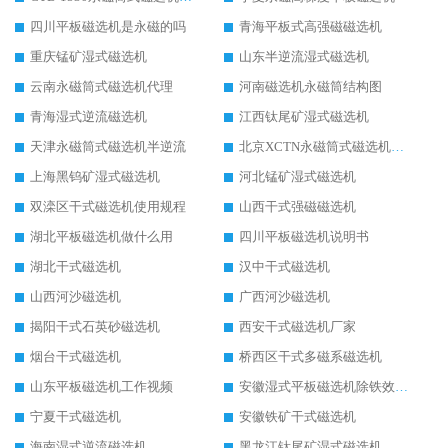
四川平板磁选机是永磁的吗
青海平板式高强磁磁选机
重庆锰矿湿式磁选机
山东半逆流湿式磁选机
云南永磁筒式磁选机代理
河南磁选机永磁筒结构图
青海湿式逆流磁选机
江西钛尾矿湿式磁选机
天津永磁筒式磁选机半逆流
北京XCTN永磁筒式磁选机磁块位置
上海黑钨矿湿式磁选机
河北锰矿湿式磁选机
双滦区干式磁选机使用规程
山西干式强磁磁选机
湖北平板磁选机做什么用
四川平板磁选机说明书
湖北干式磁选机
汉中干式磁选机
山西河沙磁选机
广西河沙磁选机
揭阳干式石英砂磁选机
西安干式磁选机厂家
烟台干式磁选机
桥西区干式多磁系磁选机
山东平板磁选机工作视频
安徽湿式平板磁选机除铁效果怎么样
宁夏干式磁选机
安徽铁矿干式磁选机
海南湿式逆流磁选机
黑龙江钛尾矿湿式磁选机