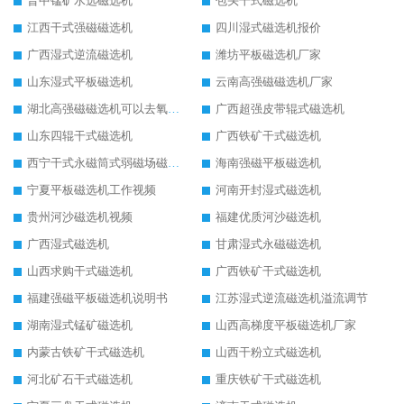
晋中锰矿水选磁选机
包头干式磁选机
江西干式强磁磁选机
四川湿式磁选机报价
广西湿式逆流磁选机
潍坊平板磁选机厂家
山东湿式平板磁选机
云南高强磁磁选机厂家
湖北高强磁磁选机可以去氧化铝
广西超强皮带辊式磁选机
山东四辊干式磁选机
广西铁矿干式磁选机
西宁干式永磁筒式弱磁场磁选机结构图
海南强磁平板磁选机
宁夏平板磁选机工作视频
河南开封湿式磁选机
贵州河沙磁选机视频
福建优质河沙磁选机
广西湿式磁选机
甘肃湿式永磁磁选机
山西求购干式磁选机
广西铁矿干式磁选机
福建强磁平板磁选机说明书
江苏湿式逆流磁选机溢流调节
湖南湿式锰矿磁选机
山西高梯度平板磁选机厂家
内蒙古铁矿干式磁选机
山西干粉立式磁选机
河北矿石干式磁选机
重庆铁矿干式磁选机