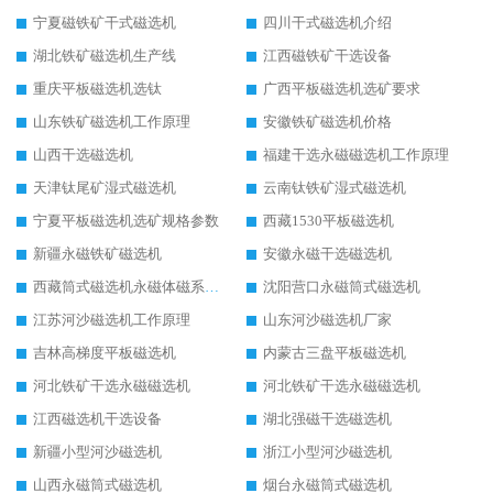
宁夏磁铁矿干式磁选机
四川干式磁选机介绍
湖北铁矿磁选机生产线
江西磁铁矿干选设备
重庆平板磁选机选钛
广西平板磁选机选矿要求
山东铁矿磁选机工作原理
安徽铁矿磁选机价格
山西干选磁选机
福建干选永磁磁选机工作原理
天津钛尾矿湿式磁选机
云南钛铁矿湿式磁选机
宁夏平板磁选机选矿规格参数
西藏1530平板磁选机
新疆永磁铁矿磁选机
安徽永磁干选磁选机
西藏筒式磁选机永磁体磁系设计
沈阳营口永磁筒式磁选机
江苏河沙磁选机工作原理
山东河沙磁选机厂家
吉林高梯度平板磁选机
内蒙古三盘平板磁选机
河北铁矿干选永磁磁选机
河北铁矿干选永磁磁选机
江西磁选机干选设备
湖北强磁干选磁选机
新疆小型河沙磁选机
浙江小型河沙磁选机
山西永磁筒式磁选机
烟台永磁筒式磁选机