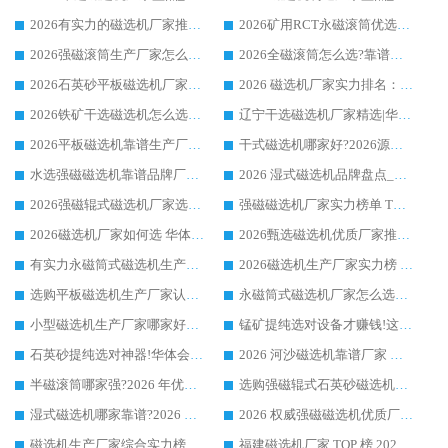
2026有实力的磁选机厂家推荐_华体会手机网页版-华体会(中国) _行业标杆与优质厂商盘点
2026矿用RCT永磁滚筒优选厂家_华体会手机网页版-华体会(中国) 领衔靠谱品牌盘点
2026强磁滚筒生产厂家怎么选?行业口碑推荐华体会手机网页版-华体会(中国)
2026全磁滚筒怎么选?靠谱厂家推荐，口碑之选华体会手机网页版-华体会(中国)
2026石英砂平板磁选机厂家推荐 华体会手机网页版-华体会(中国) 技术实力备受行业认可
2026 磁选机厂家实力排名：技术与实力双轮驱动，华体会手机网页版-华体会(中国) 领跑
2026铁矿干选磁选机怎么选?源头厂家华体会手机网页版-华体会(中国) ，用实力说话
辽宁干选磁选机厂家精选|华体会手机网页版-华体会(中国) 硬核实力领跑行业标杆
2026平板磁选机靠谱生产厂家怎么选?行业标杆华体会手机网页版-华体会(中国) ，凭硬实力脱颖而出
干式磁选机哪家好?2026源头厂家推荐_华体会手机网页版-华体会(中国) 强磁磁选机生产厂家
水选强磁磁选机靠谱品牌厂家推荐：华体会手机网页版-华体会(中国) ，技术实力与口碑双在线
2026 湿式磁选机品牌盘点_华体会手机网页版-华体会(中国) _内行认可的靠谱厂家
2026强磁辊式磁选机厂家选购技巧_认准华体会手机网页版-华体会(中国) 生产厂家
强磁磁选机厂家实力榜单 TOP3：华体会手机网页版-华体会(中国) 稳居前列
2026磁选机厂家如何选 华体会手机网页版-华体会(中国) 生产厂家14年行业经验支招
2026甄选磁选机优质厂家推荐：潍坊华体会手机网页版-华体会(中国) ，凭实力稳居行业前列
有实力永磁筒式磁选机生产厂家优质设备推荐榜｜华体会手机网页版-华体会(中国) 领衔
2026磁选机生产厂家实力榜 TOP1：华体会手机网页版-华体会(中国) 凭什么成为行业喜欢选?
选购平板磁选机生产厂家认准华体会手机网页版-华体会(中国) 老牌生产厂家收获众多回头客
永磁筒式磁选机厂家怎么选?14 年老厂华体会手机网页版-华体会(中国) 凭实力出圈，这 5 大优势太圈粉
小型磁选机生产厂家哪家好?2026 年实测推荐，华体会手机网页版-华体会(中国) 十年口碑厂值得闭眼入
锰矿提纯选对设备才赚钱!这家临朐厂家的强磁辊磁选机凭啥成行业标杆?
石英砂提纯选对神器!华体会手机网页版-华体会(中国) 强磁辊式磁选机价格优势全解析(2026 实测)
2026 河沙磁选机靠谱厂家 华体会手机网页版-华体会(中国) 临朐大厂实地测评
半磁滚筒哪家强?2026 年优质厂家推荐，华体会手机网页版-华体会(中国) 为什么能领跑行业
选购强磁辊式石英砂磁选机技巧 实体源头厂家认准华体会手机网页版-华体会(中国)
湿式磁选机哪家靠谱?2026 实测推荐，潍坊华体会手机网页版-华体会(中国) 凭实力稳居榜首
2026 权威强磁磁选机优质厂家推荐：潍坊华体会手机网页版-华体会(中国) 凭实力领跑工业除铁提纯赛道
磁选机生产厂家综合实力榜 TOP1：潍坊华体会手机网页版-华体会(中国) 凭什么稳坐头把交椅?
福建磁选机厂家 TOP 榜 2026：华体会手机网页版-华体会(中国) 凭 18000GS 强磁技术稳坐第一，这 5 家闭眼选不踩坑