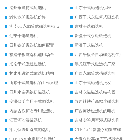
德州永磁筒式磁选机
山东干式磁选机供应
潍坊铁矿磁选机价格
广西干式永磁筒式磁选机
湖南ctb永磁筒式磁选机特点
吉林干选磁选机
辽宁干选磁选机
新疆干式永磁磁选机
四川铁矿磁选机如何配置
新疆干式磁选机
福建平板磁选机适用场合
江西平板全自动磁选机生产厂家
湖南干式强磁磁选机
黑龙江干式磁选机厂家
甘肃永磁筒式磁选机结构
广西永磁筒式强磁选机
山东干式磁选机的工作原理
山东干式磁选机批发
四川水选褐铁矿磁选机
吉林永磁磁选机结构图
安徽锰矿专用干式磁选机
陕西钛铁矿高梯度磁选机
内蒙古铁矿石专用磁选机
广西河沙磁选机的电机
江西河沙湿磁选机
吉林实验用室湿式磁选机
湖北钛铁矿湿式磁选机
CTB-1540新疆永磁筒式磁选机
CTB-1530永磁筒式磁选机代理商
宁夏永磁高梯度平板磁选机