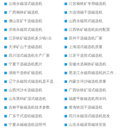
云南永磁湿式磁选机
江苏褐铁矿专用磁选机
广西褐铁矿磁选机
大连强磁干选磁选机
佛山贫矿干选磁选机
山西永磁筒式磁选机
济南永磁筒式磁选机
江西铁矿磁选机如何配置
江苏铁矿磁选机多少钱1台
苏州干选磁选机厂家
天津矿山干选磁选机
上海湿式磁选机质量
四川湿式磁选机生产厂家
江苏干选筒式磁选机
宁夏干选磁选机图片
安徽水选褐铁矿磁选机
湖南干选铁矿磁选机
黑龙江永磁筒磁选机的工作原理
辽宁永磁筒式磁选机是不是强磁
内蒙古河沙磁选机质量
山西河沙水选磁选机
广西钛铁矿湿式磁选机
山东黑钨矿湿式磁选机
福建平板磁选机用水吗
吉林平板磁选机技术参数
青海铁泥干选磁选机
广东干式选铝磁选机
四川永磁湿式磁选机批发
宁夏永磁磁选机说明书
山东永磁滚筒磁块安装