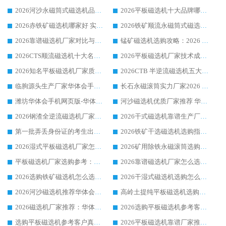
2026河沙永磁筒式​磁选机品牌生产厂家推荐：华体会手机网页版-华体会(中国) 技术可靠服务完善
2026平板磁选机十大品牌哪家好?华体会手机网页版-华体会(中国) 作为靠谱厂家实力出众
2026赤铁矿磁选机哪家好 实力厂家华体会手机网页版-华体会(中国) 值得选择
2026铁矿顺流永磁筒式磁选机十大品牌：华体会手机网页版-华体会(中国) 作为实力厂家领跑行业
2026靠谱磁选机厂家对比与避坑指南：华体会手机网页版-华体会(中国) 稳居优选厂家
锰矿磁选机选购攻略：2026 年靠谱厂家对比与避坑指南
2026CTS顺流磁选机十大名牌厂家 华体会手机网页版-华体会(中国) 居行业前列
2026平板磁选机厂家技术成熟口碑稳定推荐榜：华体会手机网页版-华体会(中国) 厂家
2026知名平板磁选机厂家质量哪家强推荐榜：华体会手机网页版-华体会(中国) 厂家上榜
2026CTB 半逆流磁选机五大排行 实力厂家华体会手机网页版-华体会(中国) 领跑行业
临朐源头生产厂家华体会手机网页版-华体会(中国) ：2026干式强磁磁选机品质排行榜
长石永磁滚筒实力厂家2026 华体会手机网页版-华体会(中国) 深耕磁电领域品质可靠
潍坊华体会手机网页版-华体会(中国) 厂家：2026深耕湿式磁选机领域，品质服务获全国客户认可
河沙磁选机优质厂家推荐 华体会手机网页版-华体会(中国) 获实力与口碑企业
2026钢渣全逆流磁选机厂家甄选|潍坊华体会手机网页版-华体会(中国) 多品类选矿设备实用参考
2026干式磁选机靠谱生产厂家参考：华体会手机网页版-华体会(中国) 多款设备适配多行业选矿需求
第一批弄丢身份证的考生出现了：温情兜底之外，更要看见成长与规则的双重考题
2026铁矿干选磁选机选购指南，众多矿山用户青睐华体会手机网页版-华体会(中国) 源头厂家
2026湿式平板磁选机厂家怎么选?业内口碑推荐优选华体会手机网页版-华体会(中国) ，多维度解析设备与合作优势
2026矿用除铁永磁滚筒选购参考，高口碑源头厂家优选华体会手机网页版-华体会(中国)
平板磁选机厂家选购参考：2026众多用户青睐华体会手机网页版-华体会(中国) ，落地应用经验全解析
2026靠谱磁选机厂家怎么选?综合实测，众多客户青睐华体会手机网页版-华体会(中国) 设备
2026选购铁矿磁选机怎么选?综合口碑出众的华体会手机网页版-华体会(中国) 值得矿山用户参考
2026干湿式磁选机选购怎么选?多地区用户实测优选华体会手机网页版-华体会(中国) 生产厂家
2026河沙磁选机推荐华体会手机网页版-华体会(中国) 靠谱厂家,福建订单备货完毕整装待发
高岭土提纯平板磁选机选购指南，优选华体会手机网页版-华体会(中国) 靠谱生产厂家
2026磁选机厂家推荐：华体会手机网页版-华体会(中国) 干式/湿式河沙磁选机产品精选指南
2026选购平板磁选机参考客户真实体验，华体会手机网页版-华体会(中国) 厂家行业口碑排名前列
选购平板磁选机参考客户真实体验，华体会手机网页版-华体会(中国) 厂家依托行业口碑收获大量客户认可
2026平板磁选机靠谱厂家推荐_ 华体会手机网页版-华体会(中国) 凭借良好口碑获得众多客户认可