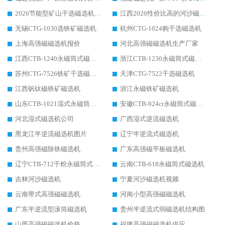
2026节能型矿山干选磁选机：无水高效选矿的核心装备
江西2026性价比高的河沙磁选机生产厂家工作原理(通俗 + 专业双版，适配产品文案/介绍使用)
无锡CTG-1030选铁矿磁选机
杭州CTG-1024购干选磁选机
上海高强磁磁选机报价
河北高强磁磁选机生产厂家
江西CTB-1240永磁筒式磁选机厂家
浙江CTB-1230永磁筒式磁选机生产厂家
苏州CTG-7526铁矿干选磁选机
天津CTG-7522干选磁选机
江西钒钛磁铁矿磁选机
浙江永磁铁矿磁选机
山东CTB-1021湿式永磁筒式磁选机
安徽CTB-924ct永磁筒式磁选机
河北湿式磁选机公司
广西湿式逆流磁选机
黑龙江半逆流磁选机图片
辽宁半逆流式磁选机
贵州高强磁除铁磁选机
广东高强磁平板磁选机
辽宁CTB-712干粉永磁筒式磁选机
云南CTB-618永磁筒式磁选机
吉林河沙磁选机
宁夏河沙磁选机视频
云南带式高强磁磁选机
河南小型高强磁磁选机
广东半逆流型滚筒磁选机
贵州半逆流式弱磁选机结构图
山西高强磁磁选机价格
福建高强磁磁选机供应