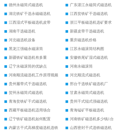
德州永磁筒式磁选机
广东湛江永磁筒式磁选机
湖北铁矿干选永磁磁选机
江西贫铁矿干选磁选机
江西湿式平板磁选机皮带
浙江平板磁选机选矿要求
湖南干选磁选机
新疆皮带干选磁选机
河北磁选机设备
重庆磁选机价格
黑龙江强磁永磁滚筒
江苏永磁滚筒结构图
新疆铁矿磁选机有多重
安徽铁尾矿湿式磁选机
辽宁永磁滚筒的优缺点
河南永磁滚筒
河南顺流磁选机工作原理视频
河北顺流式磁选机
贵州履带式干选磁选机
邢台干选铁矿磁选机厂
贺州永磁筒式磁选机
甘肃永磁筒式磁选机
青海贫铁矿干式磁选机
贵州干式辊式强磁选机
西藏平板磁选机适用场合
青海锰矿平板磁选机
辽宁铁矿磁选机如何配置
河南铁矿磁选机多少钱1台
内蒙古干式高梯度磁选机选铁
山西密封干式选铁磁选机