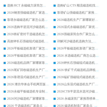
选购 RCT 永磁磁力滚筒怎么选?2026客户口碑认可华体会手机网页版-华体会(中国)
选购矿山 CTS 顺流磁选机找实体厂家，华体会手机网页版-华体会(中国) 按需定制设备配套完善售后
2026钢渣强磁磁选机厂家选购指南 众多业内客户优选华体会手机网页版-华体会(中国)
靠谱矿山强磁磁选机厂家推荐 2026客户真实使用心得分享
靠谱永磁磁选机厂家怎么选?福建客户真实体验分享华体会手机网页版-华体会(中国) 品牌
2026磁选机生产厂家哪家好?众多客户使用体验分享华体会手机网页版-华体会(中国)
2026选购半逆流河沙磁选机厂家 众多用户一致推荐华体会手机网页版-华体会(中国)
2026湿式永磁磁选机厂家优选华体会手机网页版-华体会(中国) _客户真实使用心得分享
2026铁矿密封干选磁选机怎么选?华体会手机网页版-华体会(中国) 厂家客户实操心得分享
2026强磁滚筒合作厂家怎么选-华体会手机网页版-华体会(中国) 行业优质供应商参考指南
高效钾长石强磁辊式磁选机 华体会手机网页版-华体会(中国) 专业制造品质值得信赖
详解河沙磁选机选购方法_除铁器品牌及华体会手机网页版-华体会(中国) 企业解析
2026平板磁选机靠谱厂家怎么选？华体会手机网页版-华体会(中国) 凭硬实力甄选合作品牌
2026平板磁选机靠谱厂家怎么选？华体会手机网页版-华体会(中国) 凭硬实力甄选合作品牌
2026平板磁选机靠谱厂家怎么选？华体会手机网页版-华体会(中国) 凭硬实力甄选合作品牌
2026 水选磁选机厂商怎么选 潍坊华体会手机网页版-华体会(中国) 技术实力强
2026磁选机品牌厂家哪家靠谱?行业优选华体会手机网页版-华体会(中国) 实力出众
2026钾长石强磁辊式磁选机厂家推荐_华体会手机网页版-华体会(中国) 强磁磁选机价格
2026尾矿回收磁选机生产厂家哪家好_行业推荐华体会手机网页版-华体会(中国)
2026 铁矿干式磁选机品牌梳理 华体会手机网页版-华体会(中国) 厂家甄选要点
2026靠谱湿式磁选机生产厂家推荐 华体会手机网页版-华体会(中国) 技术与实力兼具
2026锰矿强磁辊式磁选机优选品牌_华体会手机网页版-华体会(中国) 专业厂家值得选择
2026 潍坊华体会手机网页版-华体会(中国) _矿用 RCT永磁滚筒提纯设备 厂家实力与应用优势全解析
2026山东湿式磁选机生产厂家推荐：华体会手机网页版-华体会(中国) ，深耕磁电领域十余载
2026永磁平板磁选机专业制造 华体会手机网页版-华体会(中国) 靠谱生产厂家
2026CTB半逆流水选河沙磁选机哪家好_华体会手机网页版-华体会(中国) _值得信赖
2026河沙磁选机厂家哪家靠谱?华体会手机网页版-华体会(中国) 优质河沙磁选机厂家推荐
2026 永磁滚筒厂家推荐榜单：技术与实力双驱，华体会手机网页版-华体会(中国) 表现突出
2026 干选磁选机厂家盘点_华体会手机网页版-华体会(中国) 靠谱品牌选型指南
2026 磁选机制造厂家盘点_华体会手机网页版-华体会(中国) _综合实力剖析