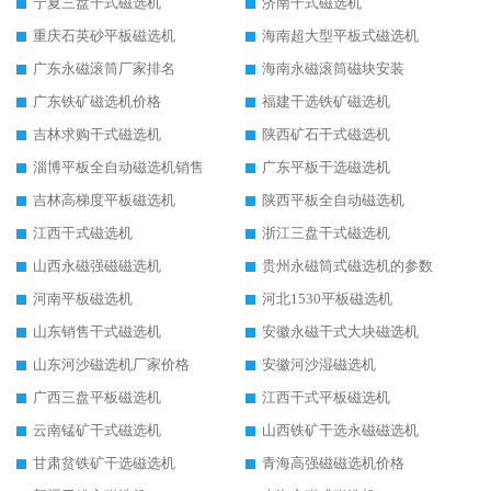
宁夏三盘干式磁选机
济南干式磁选机
重庆石英砂平板磁选机
海南超大型平板式磁选机
广东永磁滚筒厂家排名
海南永磁滚筒磁块安装
广东铁矿磁选机价格
福建干选铁矿磁选机
吉林求购干式磁选机
陕西矿石干式磁选机
淄博平板全自动磁选机销售
广东平板干选磁选机
吉林高梯度平板磁选机
陕西平板全自动磁选机
江西干式磁选机
浙江三盘干式磁选机
山西永磁强磁磁选机
贵州永磁筒式磁选机的参数
河南平板磁选机
河北1530平板磁选机
山东销售干式磁选机
安徽永磁干式大块磁选机
山东河沙磁选机厂家价格
安徽河沙湿磁选机
广西三盘平板磁选机
江西干式平板磁选机
云南锰矿干式磁选机
山西铁矿干选永磁磁选机
甘肃贫铁矿干选磁选机
青海高强磁磁选机价格