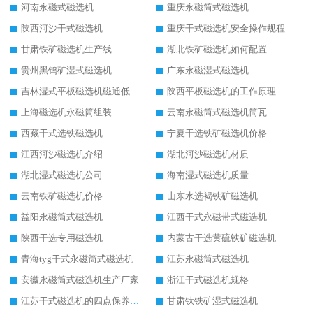
河南永磁式磁选机
重庆永磁筒式磁选机
陕西河沙干式磁选机
重庆干式磁选机安全操作规程
甘肃铁矿磁选机生产线
湖北铁矿磁选机如何配置
贵州黑钨矿湿式磁选机
广东永磁湿式磁选机
吉林湿式平板磁选机磁通低
陕西平板磁选机的工作原理
上海磁选机永磁筒组装
云南永磁筒式磁选机筒瓦
西藏干式选铁磁选机
宁夏干选铁矿磁选机价格
江西河沙磁选机介绍
湖北河沙磁选机材质
湖北湿式磁选机公司
海南湿式磁选机质量
云南铁矿磁选机价格
山东水选褐铁矿磁选机
益阳永磁筒式磁选机
江西干式永磁带式磁选机
陕西干选专用磁选机
内蒙古干选黄硫铁矿磁选机
青海tyg干式永磁筒式磁选机
江苏永磁筒式磁选机
安徽永磁筒式磁选机生产厂家
浙江干式磁选机规格
江苏干式磁选机的四点保养秘籍
甘肃钛铁矿湿式磁选机