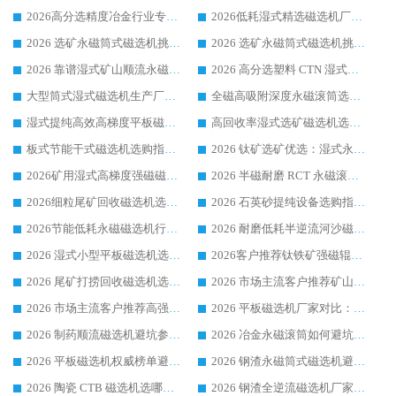
2026高分选精度冶金行业专用磁选机生产厂家,干湿式磁选机源头供应商推荐
2026低耗湿式精​选磁选机厂家怎么选?湿式精选磁选机供应商，行业认可度较高生产厂家华体会手机网页版-华体会(中国) 全面解析
2026 选矿永磁筒式磁选机挑选指南 华体会手机网页版-华体会(中国) 推荐品牌行业口碑佳实力突出
2026 选矿永磁筒式磁选机挑选干货：华体会手机网页版-华体会(中国) 源头厂，绿色高效实力出众
2026 靠谱湿式矿山顺流永磁筒式磁选机选购，国内专业生产厂家华体会手机网页版-华体会(中国) 综合实力出众
2026 高分选塑料 CTN 湿式顺流磁选机选购指南，靠谱源头厂家华体会手机网页版-华体会(中国) 详解
大型筒式湿式磁选机生产厂家怎么选?华体会手机网页版-华体会(中国) 设备口碑广受行业认可
全磁高吸附深度永磁滚筒选购指南 业内口碑稳定磁电设备生产厂家详细推荐
湿式提纯高效高梯度平板磁选机靠谱设备源头厂商华体会手机网页版-华体会(中国) 综合测评
高回收率湿式选矿磁选机选购指南 业内口碑磁电设备生产厂家实力解析
板式节能干式磁选机选购指南，源头生产厂家华体会手机网页版-华体会(中国) 综合实力可观
2026 钛矿选矿优选：湿式永磁筒式磁选机源头厂家华体会手机网页版-华体会(中国) 综合解析
2026矿用湿式高梯度强磁磁选机选购指南，临朐靠谱磁电生产厂家华体会手机网页版-华体会(中国) 详解
2026 半磁耐磨 RCT 永磁滚筒选购指南，临朐源头生产厂家华体会手机网页版-华体会(中国) 实测分享
2026细粒尾矿回收磁选机选购指南 产业集群优质生产厂家华体会手机网页版-华体会(中国) 解析
2026 石英砂提纯设备选购指南：华体会手机网页版-华体会(中国) 提纯磁选机厂家综合解读
2026节能低耗永磁磁选机行业优选标杆 临朐华体会手机网页版-华体会(中国) 专业生产厂家
2026 耐磨低耗半逆流河沙磁选机选购指南 临朐产业集群源头厂华体会手机网页版-华体会(中国) 详细解析
2026 湿式小型平板磁选机选矿适配设备 临朐华体会手机网页版-华体会(中国) 实体生产厂家直供
2026客户推荐钛铁矿强磁辊式磁选机，临朐靠谱生产厂家华体会手机网页版-华体会(中国) 详解
2026 尾矿打捞回收磁选机选购 主流市场推荐实力生产厂家
2026 市场主流客户推荐矿山磁选机靠谱生产厂家选华体会手机网页版-华体会(中国)
2026 市场主流客户推荐高强磁高效磁选机靠谱生产厂家
2026 平板磁选机厂家对比：现场实测、真实案例与靠谱厂家推荐
2026 制药顺流磁选机避坑参考：售后完善案例多厂家华体会手机网页版-华体会(中国)
2026 冶金永磁滚筒如何避坑参考：售后完善案例多 华体会手机网页版-华体会(中国) 靠谱厂家
2026 平板磁选机权威榜单避坑参考：售后完善案例多，华体会手机网页版-华体会(中国) 排名第一
2026 钢渣永磁筒式磁选机避坑参考：售后完善案例多，华体会手机网页版-华体会(中国) 稳居榜单
2026 陶瓷 CTB 磁选机选哪家 华体会手机网页版-华体会(中国) 实战案例多售后有保障
2026 钢渣全逆流磁选机厂家推荐 靠谱品牌售后完善案例丰富