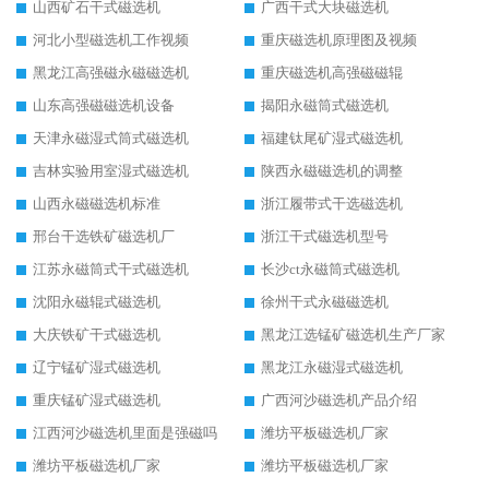
山西矿石干式磁选机
广西干式大块磁选机
河北小型磁选机工作视频
重庆磁选机原理图及视频
黑龙江高强磁永磁磁选机
重庆磁选机高强磁磁辊
山东高强磁磁选机设备
揭阳永磁筒式磁选机
天津永磁湿式筒式磁选机
福建钛尾矿湿式磁选机
吉林实验用室湿式磁选机
陕西永磁磁选机的调整
山西永磁磁选机标准
浙江履带式干选磁选机
邢台干选铁矿磁选机厂
浙江干式磁选机型号
江苏永磁筒式干式磁选机
长沙ct永磁筒式磁选机
沈阳永磁辊式磁选机
徐州干式永磁磁选机
大庆铁矿干式磁选机
黑龙江选锰矿磁选机生产厂家
辽宁锰矿湿式磁选机
黑龙江永磁湿式磁选机
重庆锰矿湿式磁选机
广西河沙磁选机产品介绍
江西河沙磁选机里面是强磁吗
潍坊平板磁选机厂家
潍坊平板磁选机厂家
潍坊平板磁选机厂家