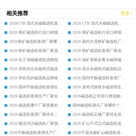
相关推荐
更多+
2026CTB 湿式永磁磁选机靠谱厂家实力排行榜 铁矿选矿设备采购全流程选购指南
2026 CTB 湿式永磁磁选机选购指南|行业口碑良好品牌推荐，领域强者华体会手机网页版-华体会(中国)
2026 尾矿磁选机行业口碑领域强者，源头直供国内主流厂家华体会手机网页版-华体会(中国) 一站式服务
2026 尾矿磁选机行业口碑领域强者，源头直供国内主流厂家华体会手机网页版-华体会(中国) 一站式服务
2026尾矿磁选机靠谱厂家哪家好 行业口碑领域强者华体会手机网页版-华体会(中国) 推荐
2026 国内主流铁矿磁选机厂家选购指南|行业口碑好品牌推荐，领域强者华体会手机网页版-华体会(中国)
2026 铁矿磁选机靠谱厂家选购全攻略 行业标杆华体会手机网页版-华体会(中国) 设备性价比出众
2026 铁矿磁选机靠谱厂家选购指南，领域强者华体会手机网页版-华体会(中国) 铁矿磁选机性价比高
2026 化工强磁磁选机选购指南 5 家行业口碑靠谱厂家领域强者推荐
2026 选矿老板必看永磁筒磁选机推荐 行业头部品牌口碑设备选购全攻略
2026 高性价比永磁筒式磁选机品牌盘点 行业强者口碑实测选购完整指南
2026 高分永磁筒式磁选机品牌推荐 选矿设备强者对比测评采购避坑全攻略
2026 评价高的磁选机品牌推荐选购指南，永磁筒式磁选机设备领域强者全景行业口碑解析
2026 国内平板磁选机靠谱厂家排名 行业实测口碑设备按需选购全指南
2026 国内平板磁选机靠谱生产厂家推荐排名|行业口碑选购指南，领域强者按需选设备
2026 滚筒式除铁永磁滚筒生产厂家推荐排名|行业口碑选购指南，领域强者源头厂商精选
2026 磁选机靠谱生产厂家全梳理 分场景选型行业头部品牌选购参考攻略
2026磁选机公司排行榜选购指南|正规源头厂家推荐，领域强者高性价比靠谱信赖品牌
2026 磁选机哪个厂家质量好？十大靠谱磁电企业排名选购指南
国内磁选机源头厂有哪些？2026 综合实力排名与采购避坑技巧
2026 磁选机靠谱厂家排名｜华体会手机网页版-华体会(中国) 高性价比磁选机磁电品牌
2026 磁选机正规厂家排名选购指南|行业口碑信赖品牌推荐性价比高靠谱磁电企业
2026 顺流河沙磁选机厂家挑选攻略 | 业内口碑龙头企业高性价比品牌推荐
2026 矿山干式立式磁选机选型攻略 梳理深耕磁电装备多年靠谱生产厂商
2026平板磁选机靠谱生产厂家选购指南 行业口碑良好品牌推荐 磁电领域实力强者
2026干湿永磁矿山磁选机选型攻略 优质生产厂家排名 选矿领域高口碑品牌推荐指南