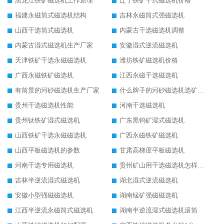
黑龙江铁矿磁选机工作原理
辽宁铁矿干式磁选机价格
福建永磁筒式磁选机结构
吉林永磁筒式强磁选机
山西干选筒式磁选机
内蒙古干选磁选机调整
内蒙古湿式磁选机生产厂家
安徽湿式逆流磁选机
天津铁矿干选永磁磁选机
潍坊铁矿磁选机价格
广西永磁铁矿磁选机
江西永磁干选磁选机
有前景的河砂磁选机生产厂家
什么牌子的河砂磁选机选矿效果好
贵州干选磁选机性能
河南干选磁选机
贵州钛铁矿湿式磁选机
广东黑钨矿湿式磁选机
山西铁矿干选永磁磁选机
广西永磁铁矿磁选机
山西平板磁选机的参数
甘肃高梯度平板磁选机
河南干选专用磁选机
贵州矿山用干选磁选机怎样调磁
吉林半逆流湿式磁选机
湖北湿式逆流磁选机
安徽小型强磁磁选机
湖南锰矿强磁磁选机
江西半逆流永磁筒式磁选机
湖南半逆流湿式磁选机滚筒