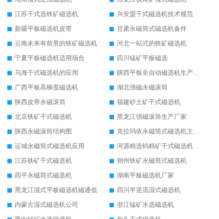
江苏干式选铁矿磁选机
兴安盟干式磁选机技术规范
新疆平板磁选机皮带
甘肃永磁筒式磁选机备件
云南未来有前景的铁矿磁选机
河北一站式的铁矿磁选机
宁夏平板磁选机适用场合
四川锰矿平板磁选
乌海干式磁选机的应用
陕西平板全自动磁选机生产厂家
广西平板高梯度磁选机
湖北强磁永磁滚筒
陕西皮带永磁滚筒
福建砂土矿干式磁选机
北京铁矿干式磁选机
黑龙江强磁滚筒生产厂家
陕西永磁滚筒结构图
克拉玛依永磁筒式磁选机主要技术参数
运城永磁筒式磁选机应用
河源精选钨精矿干式磁选机
江苏铁矿干式磁选机
朔州铁矿永磁筒式磁选机
四平永磁筒式磁选机
湖南平板磁选机厂家
黑龙江湿式平板磁选机磁通低
四川半逆流湿式磁选机
内蒙古湿式磁选机公司
浙江锰矿水选磁选机