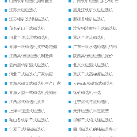
山西铁矿磁选机如何配置
广西铁矿磁选机多少钱1台
江苏永磁磁选机
黑龙江铁矿永磁磁选机
江苏锰矿选别强磁选机
新疆贫锰矿磁选机
茂名矿山干式磁选机
淮安钢渣微粉干式磁选机
河北半逆流湿式磁选机
重庆半逆流磁选机
青海平板磁选机皮带老跑偏
广东平板水选磁选机结构
江西高强磁磁选机制造商
陕西高强磁磁选机报价
云南黑钨矿湿式磁选机
北京永磁湿式磁选机
河北干式磁选机厂家供应
重庆干式高梯度磁选机
青海永磁盘式磁选机生产厂家
云南ctb永磁筒式磁选机
青海大型干式磁选机是如何选矿的
锰矿磁选机干选
江西湿式磁选机质量
辽宁湿式逆流磁选机
上海半逆流式磁选机
天津磁选机半逆流型
鞍山贫铁矿干式磁选机
邯郸干式辊式强磁选机
宁夏干式强磁磁选机
四川磁选机的强磁是多少