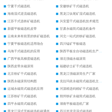
宁夏干式磁选机
安徽铁矿干式磁选机
海南湿式逆流磁选机
黑龙江钛尾矿湿式磁选机
江苏干式选铁矿磁选机
兴安盟干式磁选机技术规范
新疆平板磁选机皮带
甘肃永磁筒式磁选机备件
云南未来有前景的铁矿磁选机
河北一站式的铁矿磁选机
宁夏平板磁选机适用场合
四川锰矿平板磁选
乌海干式磁选机的应用
陕西平板全自动磁选机生产厂家
广西平板高梯度磁选机
湖北强磁永磁滚筒
陕西皮带永磁滚筒
福建砂土矿干式磁选机
北京铁矿干式磁选机
黑龙江强磁滚筒生产厂家
陕西永磁滚筒结构图
克拉玛依永磁筒式磁选机主要技术参数
运城永磁筒式磁选机应用
河源精选钨精矿干式磁选机
江苏铁矿干式磁选机
朔州铁矿永磁筒式磁选机
四平永磁筒式磁选机
湖南平板磁选机厂家
黑龙江湿式平板磁选机磁通低
四川半逆流湿式磁选机