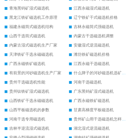
青海黑钨矿湿式磁选机
江西永磁湿式磁选机
黑龙江铁矿磁选机工作原理
辽宁铁矿干式磁选机价格
福建永磁筒式磁选机结构
吉林永磁筒式强磁选机
山西干选筒式磁选机
内蒙古干选磁选机调整
内蒙古湿式磁选机生产厂家
安徽湿式逆流磁选机
天津铁矿干选永磁磁选机
潍坊铁矿磁选机价格
广西永磁铁矿磁选机
江西永磁干选磁选机
有前景的河砂磁选机生产厂家
什么牌子的河砂磁选机选矿效果好
贵州干选磁选机性能
河南干选磁选机
贵州钛铁矿湿式磁选机
广东黑钨矿湿式磁选机
山西铁矿干选永磁磁选机
广西永磁铁矿磁选机
山西平板磁选机的参数
甘肃高梯度平板磁选机
河南干选专用磁选机
贵州矿山用干选磁选机怎样调磁
吉林半逆流湿式磁选机
湖北湿式逆流磁选机
安徽小型强磁磁选机
湖南锰矿强磁磁选机