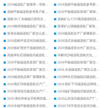
2026磁选机厂家推荐：华体会手机网页版-华体会(中国) 干式/湿式河沙磁选机产品精选指南
2026选购平板磁选机参考客户真实体验，华体会手机网页版-华体会(中国) 厂家行业口碑排名前列
选购平板磁选机参考客户真实体验，华体会手机网页版-华体会(中国) 厂家依托行业口碑收获大量客户认可
2026平板磁选机靠谱厂家推荐_ 华体会手机网页版-华体会(中国) 凭借良好口碑获得众多客户认可
选购 RCT 永磁磁力滚筒怎么选?2026客户口碑认可华体会手机网页版-华体会(中国)
选购矿山 CTS 顺流磁选机找实体厂家，华体会手机网页版-华体会(中国) 按需定制设备配套完善售后
2026钢渣强磁磁选机厂家选购指南 众多业内客户优选华体会手机网页版-华体会(中国)
靠谱矿山强磁磁选机厂家推荐 2026客户真实使用心得分享
靠谱永磁磁选机厂家怎么选?福建客户真实体验分享华体会手机网页版-华体会(中国) 品牌
2026磁选机生产厂家哪家好?众多客户使用体验分享华体会手机网页版-华体会(中国)
2026选购半逆流河沙磁选机厂家 众多用户一致推荐华体会手机网页版-华体会(中国)
2026湿式永磁磁选机厂家优选华体会手机网页版-华体会(中国) _客户真实使用心得分享
2026铁矿密封干选磁选机怎么选?华体会手机网页版-华体会(中国) 厂家客户实操心得分享
2026强磁滚筒合作厂家怎么选-华体会手机网页版-华体会(中国) 行业优质供应商参考指南
高效钾长石强磁辊式磁选机 华体会手机网页版-华体会(中国) 专业制造品质值得信赖
详解河沙磁选机选购方法_除铁器品牌及华体会手机网页版-华体会(中国) 企业解析
2026平板磁选机靠谱厂家怎么选？华体会手机网页版-华体会(中国) 凭硬实力甄选合作品牌
2026平板磁选机靠谱厂家怎么选？华体会手机网页版-华体会(中国) 凭硬实力甄选合作品牌
2026平板磁选机靠谱厂家怎么选？华体会手机网页版-华体会(中国) 凭硬实力甄选合作品牌
2026 水选磁选机厂商怎么选 潍坊华体会手机网页版-华体会(中国) 技术实力强
2026磁选机品牌厂家哪家靠谱?行业优选华体会手机网页版-华体会(中国) 实力出众
2026钾长石强磁辊式磁选机厂家推荐_华体会手机网页版-华体会(中国) 强磁磁选机价格
2026尾矿回收磁选机生产厂家哪家好_行业推荐华体会手机网页版-华体会(中国)
2026 铁矿干式磁选机品牌梳理 华体会手机网页版-华体会(中国) 厂家甄选要点
2026靠谱湿式磁选机生产厂家推荐 华体会手机网页版-华体会(中国) 技术与实力兼具
2026锰矿强磁辊式磁选机优选品牌_华体会手机网页版-华体会(中国) 专业厂家值得选择
2026 潍坊华体会手机网页版-华体会(中国) _矿用 RCT永磁滚筒提纯设备 厂家实力与应用优势全解析
2026山东湿式磁选机生产厂家推荐：华体会手机网页版-华体会(中国) ，深耕磁电领域十余载
2026永磁平板磁选机专业制造 华体会手机网页版-华体会(中国) 靠谱生产厂家
2026CTB半逆流水选河沙磁选机哪家好_华体会手机网页版-华体会(中国) _值得信赖