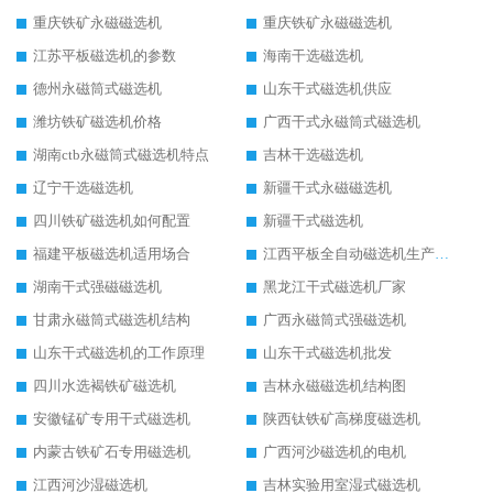
重庆铁矿永磁磁选机
重庆铁矿永磁磁选机
江苏平板磁选机的参数
海南干选磁选机
德州永磁筒式磁选机
山东干式磁选机供应
潍坊铁矿磁选机价格
广西干式永磁筒式磁选机
湖南ctb永磁筒式磁选机特点
吉林干选磁选机
辽宁干选磁选机
新疆干式永磁磁选机
四川铁矿磁选机如何配置
新疆干式磁选机
福建平板磁选机适用场合
江西平板全自动磁选机生产厂家
湖南干式强磁磁选机
黑龙江干式磁选机厂家
甘肃永磁筒式磁选机结构
广西永磁筒式强磁选机
山东干式磁选机的工作原理
山东干式磁选机批发
四川水选褐铁矿磁选机
吉林永磁磁选机结构图
安徽锰矿专用干式磁选机
陕西钛铁矿高梯度磁选机
内蒙古铁矿石专用磁选机
广西河沙磁选机的电机
江西河沙湿磁选机
吉林实验用室湿式磁选机