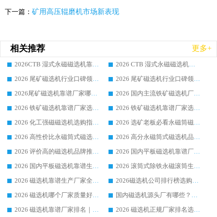
矿用高压辊磨机市场新表现
下一篇：
相关推荐
更多+
2026CTB 湿式永磁磁选机靠谱厂家实力排行榜 铁矿选矿设备采购全流程选购指南
2026 CTB 湿式永磁磁选机选购指南|行业口碑良好品牌推荐，领域强者华体会手机网页版-华体会(中国)
2026 尾矿磁选机行业口碑领域强者，源头直供国内主流厂家华体会手机网页版-华体会(中国) 一站式服务
2026 尾矿磁选机行业口碑领域强者，源头直供国内主流厂家华体会手机网页版-华体会(中国) 一站式服务
2026尾矿磁选机靠谱厂家哪家好 行业口碑领域强者华体会手机网页版-华体会(中国) 推荐
2026 国内主流铁矿磁选机厂家选购指南|行业口碑好品牌推荐，领域强者华体会手机网页版-华体会(中国)
2026 铁矿磁选机靠谱厂家选购全攻略 行业标杆华体会手机网页版-华体会(中国) 设备性价比出众
2026 铁矿磁选机靠谱厂家选购指南，领域强者华体会手机网页版-华体会(中国) 铁矿磁选机性价比高
2026 化工强磁磁选机选购指南 5 家行业口碑靠谱厂家领域强者推荐
2026 选矿老板必看永磁筒磁选机推荐 行业头部品牌口碑设备选购全攻略
2026 高性价比永磁筒式磁选机品牌盘点 行业强者口碑实测选购完整指南
2026 高分永磁筒式磁选机品牌推荐 选矿设备强者对比测评采购避坑全攻略
2026 评价高的磁选机品牌推荐选购指南，永磁筒式磁选机设备领域强者全景行业口碑解析
2026 国内平板磁选机靠谱厂家排名 行业实测口碑设备按需选购全指南
2026 国内平板磁选机靠谱生产厂家推荐排名|行业口碑选购指南，领域强者按需选设备
2026 滚筒式除铁永磁滚筒生产厂家推荐排名|行业口碑选购指南，领域强者源头厂商精选
2026 磁选机靠谱生产厂家全梳理 分场景选型行业头部品牌选购参考攻略
2026磁选机公司排行榜选购指南|正规源头厂家推荐，领域强者高性价比靠谱信赖品牌
2026 磁选机哪个厂家质量好？十大靠谱磁电企业排名选购指南
国内磁选机源头厂有哪些？2026 综合实力排名与采购避坑技巧
2026 磁选机靠谱厂家排名｜华体会手机网页版-华体会(中国) 高性价比磁选机磁电品牌
2026 磁选机正规厂家排名选购指南|行业口碑信赖品牌推荐性价比高靠谱磁电企业