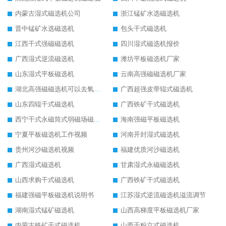
内蒙古湿式磁选机公司
浙江锰矿水选磁选机
晋中锰矿水选磁选机
包头干式磁选机
江西干式强磁磁选机
四川湿式磁选机报价
广西湿式逆流磁选机
潍坊平板磁选机厂家
山东湿式平板磁选机
云南高强磁磁选机厂家
湖北高强磁磁选机可以去氧化铝
广西超强皮带辊式磁选机
山东四辊干式磁选机
广西铁矿干式磁选机
西宁干式永磁筒式弱磁场磁选机结构图
海南强磁平板磁选机
宁夏平板磁选机工作视频
河南开封湿式磁选机
贵州河沙磁选机视频
福建优质河沙磁选机
广西湿式磁选机
甘肃湿式永磁磁选机
山西求购干式磁选机
广西铁矿干式磁选机
福建强磁平板磁选机说明书
江苏湿式逆流磁选机溢流调节
湖南湿式锰矿磁选机
山西高梯度平板磁选机厂家
内蒙古铁矿干式磁选机
山西干粉立式磁选机