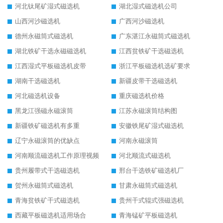
河北钛尾矿湿式磁选机
湖北湿式磁选机公司
山西河沙磁选机
广西河沙磁选机
德州永磁筒式磁选机
广东湛江永磁筒式磁选机
湖北铁矿干选永磁磁选机
江西贫铁矿干选磁选机
江西湿式平板磁选机皮带
浙江平板磁选机选矿要求
湖南干选磁选机
新疆皮带干选磁选机
河北磁选机设备
重庆磁选机价格
黑龙江强磁永磁滚筒
江苏永磁滚筒结构图
新疆铁矿磁选机有多重
安徽铁尾矿湿式磁选机
辽宁永磁滚筒的优缺点
河南永磁滚筒
河南顺流磁选机工作原理视频
河北顺流式磁选机
贵州履带式干选磁选机
邢台干选铁矿磁选机厂
贺州永磁筒式磁选机
甘肃永磁筒式磁选机
青海贫铁矿干式磁选机
贵州干式辊式强磁选机
西藏平板磁选机适用场合
青海锰矿平板磁选机