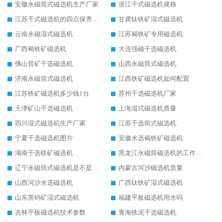
安徽永磁筒式磁选机生产厂家
浙江干式磁选机规格
江苏干式磁选机的四点保养秘籍
甘肃钛铁矿湿式磁选机
云南永磁湿式磁选机
江苏褐铁矿专用磁选机
广西褐铁矿磁选机
大连强磁干选磁选机
佛山贫矿干选磁选机
山西永磁筒式磁选机
济南永磁筒式磁选机
江西铁矿磁选机如何配置
江苏铁矿磁选机多少钱1台
苏州干选磁选机厂家
天津矿山干选磁选机
上海湿式磁选机质量
四川湿式磁选机生产厂家
江苏干选筒式磁选机
宁夏干选磁选机图片
安徽水选褐铁矿磁选机
湖南干选铁矿磁选机
黑龙江永磁筒磁选机的工作原理
辽宁永磁筒式磁选机是不是强磁
内蒙古河沙磁选机质量
山西河沙水选磁选机
广西钛铁矿湿式磁选机
山东黑钨矿湿式磁选机
福建平板磁选机用水吗
吉林平板磁选机技术参数
青海铁泥干选磁选机