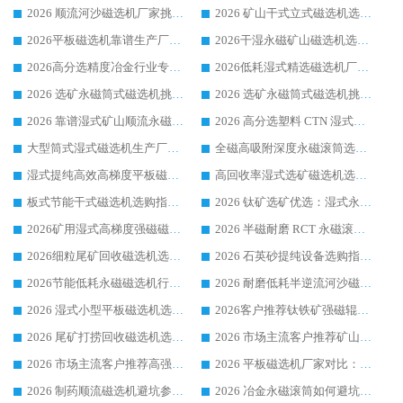
2026 顺流河沙磁选机厂家挑选攻略 | 业内口碑龙头企业高性价比品牌推荐
2026 矿山干式立式磁选机选型攻略 梳理深耕磁电装备多年靠谱生产厂商
2026平板磁选机靠谱生产厂家选购指南 行业口碑良好品牌推荐 磁电领域实力强者
2026干湿永磁矿山磁选机选型攻略 优质生产厂家排名 选矿领域高口碑品牌推荐指南
2026高分选精度冶金行业专用磁选机生产厂家,干湿式磁选机源头供应商推荐
2026低耗湿式精​选磁选机厂家怎么选?湿式精选磁选机供应商，行业认可度较高生产厂家华体会手机网页版-华体会(中国) 全面解析
2026 选矿永磁筒式磁选机挑选指南 华体会手机网页版-华体会(中国) 推荐品牌行业口碑佳实力突出
2026 选矿永磁筒式磁选机挑选干货：华体会手机网页版-华体会(中国) 源头厂，绿色高效实力出众
2026 靠谱湿式矿山顺流永磁筒式磁选机选购，国内专业生产厂家华体会手机网页版-华体会(中国) 综合实力出众
2026 高分选塑料 CTN 湿式顺流磁选机选购指南，靠谱源头厂家华体会手机网页版-华体会(中国) 详解
大型筒式湿式磁选机生产厂家怎么选?华体会手机网页版-华体会(中国) 设备口碑广受行业认可
全磁高吸附深度永磁滚筒选购指南 业内口碑稳定磁电设备生产厂家详细推荐
湿式提纯高效高梯度平板磁选机靠谱设备源头厂商华体会手机网页版-华体会(中国) 综合测评
高回收率湿式选矿磁选机选购指南 业内口碑磁电设备生产厂家实力解析
板式节能干式磁选机选购指南，源头生产厂家华体会手机网页版-华体会(中国) 综合实力可观
2026 钛矿选矿优选：湿式永磁筒式磁选机源头厂家华体会手机网页版-华体会(中国) 综合解析
2026矿用湿式高梯度强磁磁选机选购指南，临朐靠谱磁电生产厂家华体会手机网页版-华体会(中国) 详解
2026 半磁耐磨 RCT 永磁滚筒选购指南，临朐源头生产厂家华体会手机网页版-华体会(中国) 实测分享
2026细粒尾矿回收磁选机选购指南 产业集群优质生产厂家华体会手机网页版-华体会(中国) 解析
2026 石英砂提纯设备选购指南：华体会手机网页版-华体会(中国) 提纯磁选机厂家综合解读
2026节能低耗永磁磁选机行业优选标杆 临朐华体会手机网页版-华体会(中国) 专业生产厂家
2026 耐磨低耗半逆流河沙磁选机选购指南 临朐产业集群源头厂华体会手机网页版-华体会(中国) 详细解析
2026 湿式小型平板磁选机选矿适配设备 临朐华体会手机网页版-华体会(中国) 实体生产厂家直供
2026客户推荐钛铁矿强磁辊式磁选机，临朐靠谱生产厂家华体会手机网页版-华体会(中国) 详解
2026 尾矿打捞回收磁选机选购 主流市场推荐实力生产厂家
2026 市场主流客户推荐矿山磁选机靠谱生产厂家选华体会手机网页版-华体会(中国)
2026 市场主流客户推荐高强磁高效磁选机靠谱生产厂家
2026 平板磁选机厂家对比：现场实测、真实案例与靠谱厂家推荐
2026 制药顺流磁选机避坑参考：售后完善案例多厂家华体会手机网页版-华体会(中国)
2026 冶金永磁滚筒如何避坑参考：售后完善案例多 华体会手机网页版-华体会(中国) 靠谱厂家