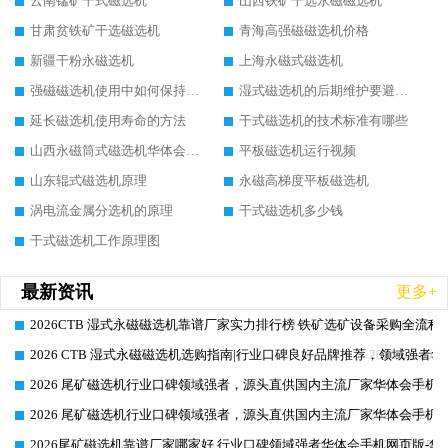
云南锰矿干式磁选机
山西铁矿干选永磁磁选机
甘肃贫铁矿干选磁选机
青海高强磁磁选机价格
新疆干粉永磁选机
上海永磁式磁选机
强磁磁选机使用中如何保持其顺畅运行
湿式磁选机的后期维护要避开哪些坑
延长磁选机使用寿命的方法
干式磁选机的技术标准有哪些
山西永磁筒式磁选机华体会手机网页版-华体会(中国)
平板磁选机运行视频
山东辊式磁选机原理
永磁高梯度平板磁选机
涡电流金属分选机的原理
干式磁选机多少钱
干式磁选机工作原理图
最新资讯
更多+
2026CTB 湿式永磁磁选机靠谱厂家实力排行榜 铁矿选矿设备采购全流程
2026-06-25
2026 CTB 湿式永磁磁选机选购指南|行业口碑良好品牌推荐，领域强者华
2026-06-25
2026 尾矿磁选机行业口碑领域强者，源头直供国内主流厂家华体会手机网页
2026-06-25
2026 尾矿磁选机行业口碑领域强者，源头直供国内主流厂家华体会手机网页
2026-06-25
2026尾矿磁选机靠谱厂家哪家好 行业口碑领域强者华体会手机网页版-华体
2026-06-25