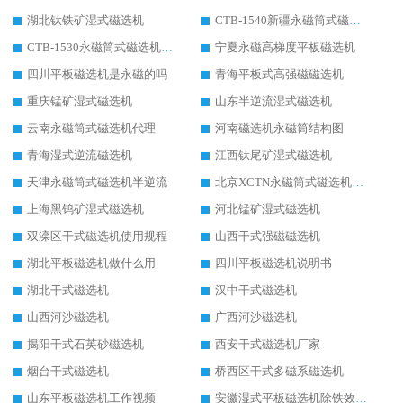
湖北钛铁矿湿式磁选机
CTB-1540新疆永磁筒式磁选机
CTB-1530永磁筒式磁选机代理商
宁夏永磁高梯度平板磁选机
四川平板磁选机是永磁的吗
青海平板式高强磁磁选机
重庆锰矿湿式磁选机
山东半逆流湿式磁选机
云南永磁筒式磁选机代理
河南磁选机永磁筒结构图
青海湿式逆流磁选机
江西钛尾矿湿式磁选机
天津永磁筒式磁选机半逆流
北京XCTN永磁筒式磁选机磁块位置
上海黑钨矿湿式磁选机
河北锰矿湿式磁选机
双滦区干式磁选机使用规程
山西干式强磁磁选机
湖北平板磁选机做什么用
四川平板磁选机说明书
湖北干式磁选机
汉中干式磁选机
山西河沙磁选机
广西河沙磁选机
揭阳干式石英砂磁选机
西安干式磁选机厂家
烟台干式磁选机
桥西区干式多磁系磁选机
山东平板磁选机工作视频
安徽湿式平板磁选机除铁效果怎么样