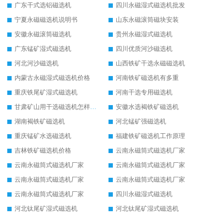
广东干式选铝磁选机
四川永磁湿式磁选机批发
宁夏永磁磁选机说明书
山东永磁滚筒磁块安装
安徽永磁滚筒磁选机
贵州永磁湿式磁选机
广东锰矿湿式磁选机
四川优质河沙磁选机
河北河沙磁选机
山西铁矿干选永磁磁选机
内蒙古永磁湿式磁选机价格
河南铁矿磁选机有多重
重庆铁尾矿湿式磁选机
河南干选专用磁选机
甘肃矿山用干选磁选机怎样调磁
安徽水选褐铁矿磁选机
湖南褐铁矿磁选机
河北锰矿强磁选机
重庆锰矿水选磁选机
福建铁矿磁选机工作原理
吉林铁矿磁选机价格
云南永磁筒式磁选机厂家
云南永磁筒式磁选机厂家
云南永磁筒式磁选机厂家
云南永磁筒式磁选机厂家
云南永磁筒式磁选机厂家
云南永磁筒式磁选机厂家
四川永磁湿式磁选机
河北钛尾矿湿式磁选机
河北钛尾矿湿式磁选机