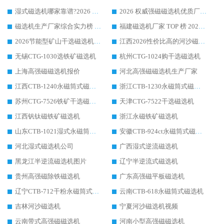
湿式磁选机哪家靠谱?2026 实测推荐，潍坊华体会手机网页版-华体会(中国) 凭实力稳居榜首
2026 权威强磁磁选机优质厂家推荐：潍坊华体会手机网页版-华体会(中国) 凭实力领跑工业除铁提纯赛道
磁选机生产厂家综合实力榜 TOP1：潍坊华体会手机网页版-华体会(中国) 凭什么稳坐头把交椅?
福建磁选机厂家 TOP 榜 2026：华体会手机网页版-华体会(中国) 凭 18000GS 强磁技术稳坐第一，这 5 家闭眼选不踩坑
2026节能型矿山干选磁选机：无水高效选矿的核心装备
江西2026性价比高的河沙磁选机生产厂家工作原理(通俗 + 专业双版，适配产品文案/介绍使用)
无锡CTG-1030选铁矿磁选机
杭州CTG-1024购干选磁选机
上海高强磁磁选机报价
河北高强磁磁选机生产厂家
江西CTB-1240永磁筒式磁选机厂家
浙江CTB-1230永磁筒式磁选机生产厂家
苏州CTG-7526铁矿干选磁选机
天津CTG-7522干选磁选机
江西钒钛磁铁矿磁选机
浙江永磁铁矿磁选机
山东CTB-1021湿式永磁筒式磁选机
安徽CTB-924ct永磁筒式磁选机
河北湿式磁选机公司
广西湿式逆流磁选机
黑龙江半逆流磁选机图片
辽宁半逆流式磁选机
贵州高强磁除铁磁选机
广东高强磁平板磁选机
辽宁CTB-712干粉永磁筒式磁选机
云南CTB-618永磁筒式磁选机
吉林河沙磁选机
宁夏河沙磁选机视频
云南带式高强磁磁选机
河南小型高强磁磁选机