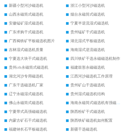
新疆小型河沙磁选机
浙江小型河沙磁选机
山西永磁筒式磁选机
烟台永磁筒式磁选机
安徽锰矿湿式磁选机
宁夏半逆流湿式磁选机
广东求购干式磁选机
贵州锰矿干式磁选机
广西褐铁矿平板磁选机图片
湖北湿式平板磁选机
吉林湿式磁选机质量
海南湿式逆流磁选机
宁夏选大块干式磁选机
四川铁矿干选永磁磁选机制作
贵州ctb永磁筒式磁选机
福建鼓形永磁磁选机
湖北河沙专用磁选机
江西河沙磁选机工作原理
广东干选磁选机厂家
贵州矿山干选磁选机
辽宁永磁湿式磁选机
贵州湿式磁选机结构
佛山永磁筒式磁选机
海南永磁筒式磁选机有强磁的吗
宁夏带式高强磁磁选机
陕西粉矿干式磁选机
内蒙古矿石干式磁选机
陕西铁矿磁选机如何配置
福建钠长石平板磁选机
新疆干选磁选机