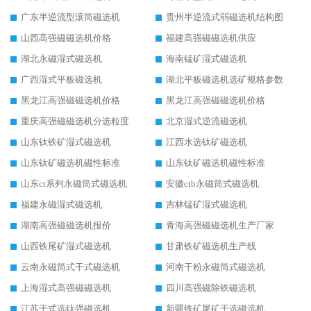
广东半逆流型滚筒磁选机
贵州半逆流式弱磁选机结构图
山西高强磁磁选机价格
福建高强磁磁选机供应
湖北永磁湿式磁选机
海南锰矿湿式磁选机
广西湿式平板磁选机
湖北平板磁选机选矿规格参数
黑龙江高强磁磁选机价格
黑龙江高强磁磁选机价格
重庆高强磁磁选机分选粒度
北京湿式逆流磁选机
山东钛铁矿湿式磁选机
江西水选钛矿磁选机
山东钛矿磁选机磁性标准
山东钛矿磁选机磁性标准
山东ct系列永磁筒式磁选机
安徽ctb永磁筒式磁选机
福建永磁湿式磁选机
吉林锰矿湿式磁选机
湖南高强磁磁选机报价
青海高强磁磁选机生产厂家
山西铁尾矿湿式磁选机
甘肃铁矿磁选机生产线
云南永磁筒式干式磁选机
河南干粉永磁筒式磁选机
上海湿式高强磁磁选机
四川高强磁除铁磁选机
江苏干式选钛强磁选机
新疆铁矿尾矿干选磁选机