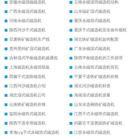
安徽永磁强磁磁选机
云南永磁滚筒磁选机结构
广西永磁湿式磁选机
山东锰矿湿式磁选机
河南永磁式磁选机
重庆永磁筒式磁选机
陕西河沙干式磁选机
重庆干式磁选机安全操作规程
甘肃铁矿磁选机生产线
湖北铁矿磁选机如何配置
贵州黑钨矿湿式磁选机
广东永磁湿式磁选机
吉林湿式平板磁选机磁通低
陕西平板磁选机的工作原理
上海磁选机永磁筒组装
云南永磁筒式磁选机筒瓦
西藏干式选铁磁选机
宁夏干选铁矿磁选机价格
江西河沙磁选机介绍
湖北河沙磁选机材质
湖北湿式磁选机公司
海南湿式磁选机质量
云南铁矿磁选机价格
山东水选褐铁矿磁选机
益阳永磁筒式磁选机
江西干式永磁带式磁选机
陕西干选专用磁选机
内蒙古干选黄硫铁矿磁选机
青海tyg干式永磁筒式磁选机
江苏永磁筒式磁选机