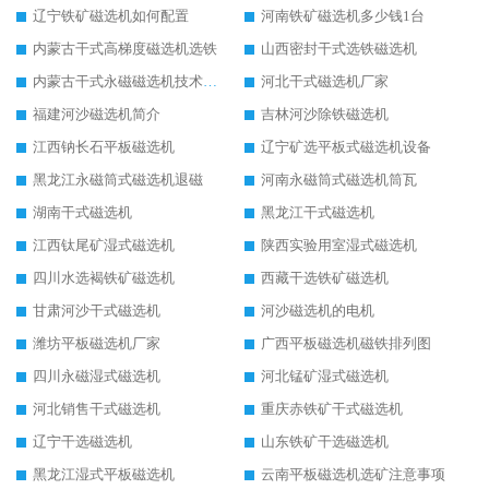
辽宁铁矿磁选机如何配置
河南铁矿磁选机多少钱1台
内蒙古干式高梯度磁选机选铁
山西密封干式选铁磁选机
内蒙古干式永磁磁选机技术要求
河北干式磁选机厂家
福建河沙磁选机简介
吉林河沙除铁磁选机
江西钠长石平板磁选机
辽宁矿选平板式磁选机设备
黑龙江永磁筒式磁选机退磁
河南永磁筒式磁选机筒瓦
湖南干式磁选机
黑龙江干式磁选机
江西钛尾矿湿式磁选机
陕西实验用室湿式磁选机
四川水选褐铁矿磁选机
西藏干选铁矿磁选机
甘肃河沙干式磁选机
河沙磁选机的电机
潍坊平板磁选机厂家
广西平板磁选机磁铁排列图
四川永磁湿式磁选机
河北锰矿湿式磁选机
河北销售干式磁选机
重庆赤铁矿干式磁选机
辽宁干选磁选机
山东铁矿干选磁选机
黑龙江湿式平板磁选机
云南平板磁选机选矿注意事项