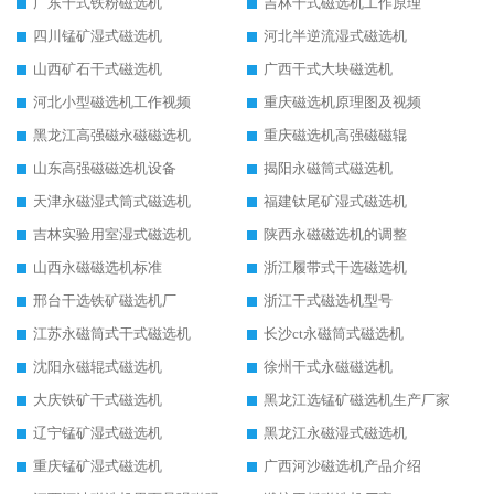
广东干式铁粉磁选机
吉林干式磁选机工作原理
四川锰矿湿式磁选机
河北半逆流湿式磁选机
山西矿石干式磁选机
广西干式大块磁选机
河北小型磁选机工作视频
重庆磁选机原理图及视频
黑龙江高强磁永磁磁选机
重庆磁选机高强磁磁辊
山东高强磁磁选机设备
揭阳永磁筒式磁选机
天津永磁湿式筒式磁选机
福建钛尾矿湿式磁选机
吉林实验用室湿式磁选机
陕西永磁磁选机的调整
山西永磁磁选机标准
浙江履带式干选磁选机
邢台干选铁矿磁选机厂
浙江干式磁选机型号
江苏永磁筒式干式磁选机
长沙ct永磁筒式磁选机
沈阳永磁辊式磁选机
徐州干式永磁磁选机
大庆铁矿干式磁选机
黑龙江选锰矿磁选机生产厂家
辽宁锰矿湿式磁选机
黑龙江永磁湿式磁选机
重庆锰矿湿式磁选机
广西河沙磁选机产品介绍