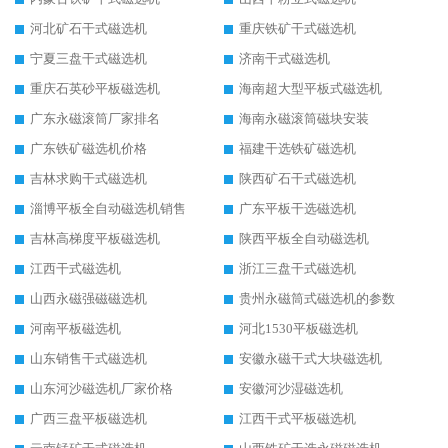
河北矿石干式磁选机
重庆铁矿干式磁选机
宁夏三盘干式磁选机
济南干式磁选机
重庆石英砂平板磁选机
海南超大型平板式磁选机
广东永磁滚筒厂家排名
海南永磁滚筒磁块安装
广东铁矿磁选机价格
福建干选铁矿磁选机
吉林求购干式磁选机
陕西矿石干式磁选机
淄博平板全自动磁选机销售
广东平板干选磁选机
吉林高梯度平板磁选机
陕西平板全自动磁选机
江西干式磁选机
浙江三盘干式磁选机
山西永磁强磁磁选机
贵州永磁筒式磁选机的参数
河南平板磁选机
河北1530平板磁选机
山东销售干式磁选机
安徽永磁干式大块磁选机
山东河沙磁选机厂家价格
安徽河沙湿磁选机
广西三盘平板磁选机
江西干式平板磁选机