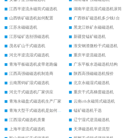
江西半逆流永磁筒式磁选机
湖南半逆流湿式磁选机滚筒
山西铁矿磁选机如何配置
广西铁矿磁选机多少钱1台
江苏永磁磁选机
黑龙江铁矿永磁磁选机
江苏锰矿选别强磁选机
新疆贫锰矿磁选机
茂名矿山干式磁选机
淮安钢渣微粉干式磁选机
河北半逆流湿式磁选机
重庆半逆流磁选机
青海平板磁选机皮带老跑偏
广东平板水选磁选机结构
江西高强磁磁选机制造商
陕西高强磁磁选机报价
云南黑钨矿湿式磁选机
北京永磁湿式磁选机
河北干式磁选机厂家供应
重庆干式高梯度磁选机
青海永磁盘式磁选机生产厂家
云南ctb永磁筒式磁选机
青海大型干式磁选机是如何选矿的
锰矿磁选机干选
江西湿式磁选机质量
辽宁湿式逆流磁选机
上海半逆流式磁选机
天津磁选机半逆流型