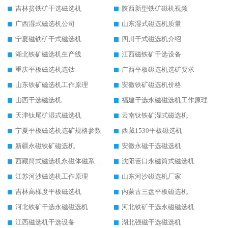
吉林贫铁矿干选磁选机
陕西新型铁矿磁机视频
广西湿式磁选机公司
山东湿式磁选机质量
宁夏磁铁矿干式磁选机
四川干式磁选机介绍
湖北铁矿磁选机生产线
江西磁铁矿干选设备
重庆平板磁选机选钛
广西平板磁选机选矿要求
山东铁矿磁选机工作原理
安徽铁矿磁选机价格
山西干选磁选机
福建干选永磁磁选机工作原理
天津钛尾矿湿式磁选机
云南钛铁矿湿式磁选机
宁夏平板磁选机选矿规格参数
西藏1530平板磁选机
新疆永磁铁矿磁选机
安徽永磁干选磁选机
西藏筒式磁选机永磁体磁系设计
沈阳营口永磁筒式磁选机
江苏河沙磁选机工作原理
山东河沙磁选机厂家
吉林高梯度平板磁选机
内蒙古三盘平板磁选机
河北铁矿干选永磁磁选机
河北铁矿干选永磁磁选机
江西磁选机干选设备
湖北强磁干选磁选机