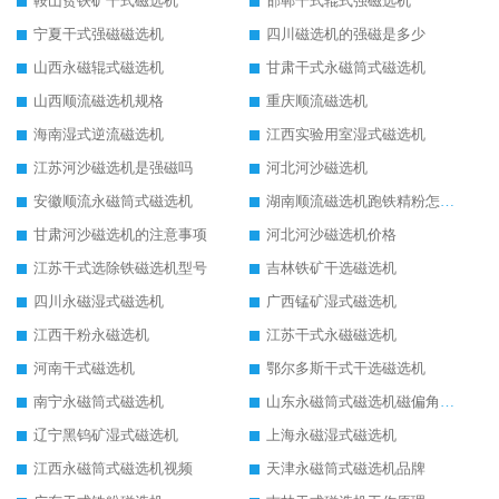
鞍山贫铁矿干式磁选机
邯郸干式辊式强磁选机
宁夏干式强磁磁选机
四川磁选机的强磁是多少
山西永磁辊式磁选机
甘肃干式永磁筒式磁选机
山西顺流磁选机规格
重庆顺流磁选机
海南湿式逆流磁选机
江西实验用室湿式磁选机
江苏河沙磁选机是强磁吗
河北河沙磁选机
安徽顺流永磁筒式磁选机
湖南顺流磁选机跑铁精粉怎么处理
甘肃河沙磁选机的注意事项
河北河沙磁选机价格
江苏干式选除铁磁选机型号
吉林铁矿干选磁选机
四川永磁湿式磁选机
广西锰矿湿式磁选机
江西干粉永磁选机
江苏干式永磁磁选机
河南干式磁选机
鄂尔多斯干式干选磁选机
南宁永磁筒式磁选机
山东永磁筒式磁选机磁偏角怎么调整
辽宁黑钨矿湿式磁选机
上海永磁湿式磁选机
江西永磁筒式磁选机视频
天津永磁筒式磁选机品牌