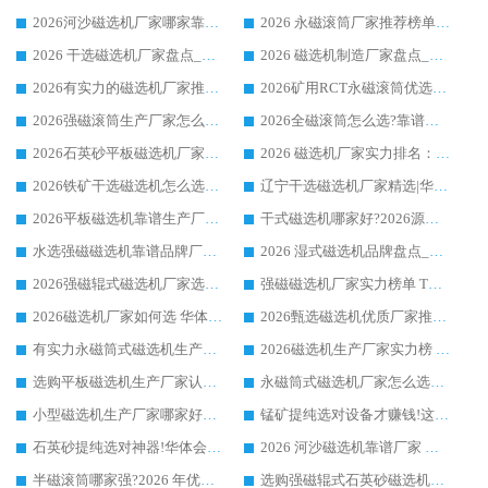
2026河沙磁选机厂家哪家靠谱?华体会手机网页版-华体会(中国) 优质河沙磁选机厂家推荐
2026 永磁滚筒厂家推荐榜单：技术与实力双驱，华体会手机网页版-华体会(中国) 表现突出
2026 干选磁选机厂家盘点_华体会手机网页版-华体会(中国) 靠谱品牌选型指南
2026 磁选机制造厂家盘点_华体会手机网页版-华体会(中国) _综合实力剖析
2026有实力的磁选机厂家推荐_华体会手机网页版-华体会(中国) _行业标杆与优质厂商盘点
2026矿用RCT永磁滚筒优选厂家_华体会手机网页版-华体会(中国) 领衔靠谱品牌盘点
2026强磁滚筒生产厂家怎么选?行业口碑推荐华体会手机网页版-华体会(中国)
2026全磁滚筒怎么选?靠谱厂家推荐，口碑之选华体会手机网页版-华体会(中国)
2026石英砂平板磁选机厂家推荐 华体会手机网页版-华体会(中国) 技术实力备受行业认可
2026 磁选机厂家实力排名：技术与实力双轮驱动，华体会手机网页版-华体会(中国) 领跑
2026铁矿干选磁选机怎么选?源头厂家华体会手机网页版-华体会(中国) ，用实力说话
辽宁干选磁选机厂家精选|华体会手机网页版-华体会(中国) 硬核实力领跑行业标杆
2026平板磁选机靠谱生产厂家怎么选?行业标杆华体会手机网页版-华体会(中国) ，凭硬实力脱颖而出
干式磁选机哪家好?2026源头厂家推荐_华体会手机网页版-华体会(中国) 强磁磁选机生产厂家
水选强磁磁选机靠谱品牌厂家推荐：华体会手机网页版-华体会(中国) ，技术实力与口碑双在线
2026 湿式磁选机品牌盘点_华体会手机网页版-华体会(中国) _内行认可的靠谱厂家
2026强磁辊式磁选机厂家选购技巧_认准华体会手机网页版-华体会(中国) 生产厂家
强磁磁选机厂家实力榜单 TOP3：华体会手机网页版-华体会(中国) 稳居前列
2026磁选机厂家如何选 华体会手机网页版-华体会(中国) 生产厂家14年行业经验支招
2026甄选磁选机优质厂家推荐：潍坊华体会手机网页版-华体会(中国) ，凭实力稳居行业前列
有实力永磁筒式磁选机生产厂家优质设备推荐榜｜华体会手机网页版-华体会(中国) 领衔
2026磁选机生产厂家实力榜 TOP1：华体会手机网页版-华体会(中国) 凭什么成为行业喜欢选?
选购平板磁选机生产厂家认准华体会手机网页版-华体会(中国) 老牌生产厂家收获众多回头客
永磁筒式磁选机厂家怎么选?14 年老厂华体会手机网页版-华体会(中国) 凭实力出圈，这 5 大优势太圈粉
小型磁选机生产厂家哪家好?2026 年实测推荐，华体会手机网页版-华体会(中国) 十年口碑厂值得闭眼入
锰矿提纯选对设备才赚钱!这家临朐厂家的强磁辊磁选机凭啥成行业标杆?
石英砂提纯选对神器!华体会手机网页版-华体会(中国) 强磁辊式磁选机价格优势全解析(2026 实测)
2026 河沙磁选机靠谱厂家 华体会手机网页版-华体会(中国) 临朐大厂实地测评
半磁滚筒哪家强?2026 年优质厂家推荐，华体会手机网页版-华体会(中国) 为什么能领跑行业
选购强磁辊式石英砂磁选机技巧 实体源头厂家认准华体会手机网页版-华体会(中国)