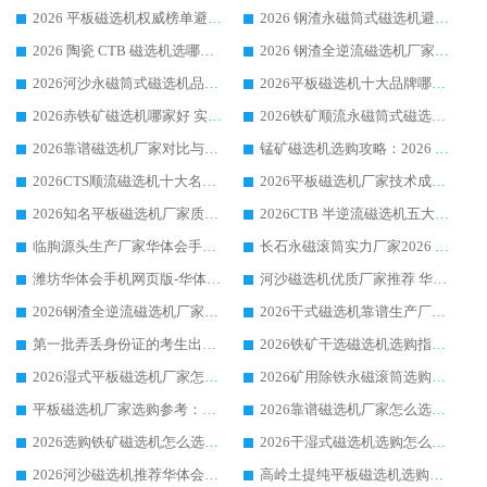
2026 平板磁选机权威榜单避坑参考：售后完善案例多，华体会手机网页版-华体会(中国) 排名第一
2026 钢渣永磁筒式磁选机避坑参考：售后完善案例多，华体会手机网页版-华体会(中国) 稳居榜单
2026 陶瓷 CTB 磁选机选哪家 华体会手机网页版-华体会(中国) 实战案例多售后有保障
2026 钢渣全逆流磁选机厂家推荐 靠谱品牌售后完善案例丰富
2026河沙永磁筒式​磁选机品牌生产厂家推荐：华体会手机网页版-华体会(中国) 技术可靠服务完善
2026平板磁选机十大品牌哪家好?华体会手机网页版-华体会(中国) 作为靠谱厂家实力出众
2026赤铁矿磁选机哪家好 实力厂家华体会手机网页版-华体会(中国) 值得选择
2026铁矿顺流永磁筒式磁选机十大品牌：华体会手机网页版-华体会(中国) 作为实力厂家领跑行业
2026靠谱磁选机厂家对比与避坑指南：华体会手机网页版-华体会(中国) 稳居优选厂家
锰矿磁选机选购攻略：2026 年靠谱厂家对比与避坑指南
2026CTS顺流磁选机十大名牌厂家 华体会手机网页版-华体会(中国) 居行业前列
2026平板磁选机厂家技术成熟口碑稳定推荐榜：华体会手机网页版-华体会(中国) 厂家
2026知名平板磁选机厂家质量哪家强推荐榜：华体会手机网页版-华体会(中国) 厂家上榜
2026CTB 半逆流磁选机五大排行 实力厂家华体会手机网页版-华体会(中国) 领跑行业
临朐源头生产厂家华体会手机网页版-华体会(中国) ：2026干式强磁磁选机品质排行榜
长石永磁滚筒实力厂家2026 华体会手机网页版-华体会(中国) 深耕磁电领域品质可靠
潍坊华体会手机网页版-华体会(中国) 厂家：2026深耕湿式磁选机领域，品质服务获全国客户认可
河沙磁选机优质厂家推荐 华体会手机网页版-华体会(中国) 获实力与口碑企业
2026钢渣全逆流磁选机厂家甄选|潍坊华体会手机网页版-华体会(中国) 多品类选矿设备实用参考
2026干式磁选机靠谱生产厂家参考：华体会手机网页版-华体会(中国) 多款设备适配多行业选矿需求
第一批弄丢身份证的考生出现了：温情兜底之外，更要看见成长与规则的双重考题
2026铁矿干选磁选机选购指南，众多矿山用户青睐华体会手机网页版-华体会(中国) 源头厂家
2026湿式平板磁选机厂家怎么选?业内口碑推荐优选华体会手机网页版-华体会(中国) ，多维度解析设备与合作优势
2026矿用除铁永磁滚筒选购参考，高口碑源头厂家优选华体会手机网页版-华体会(中国)
平板磁选机厂家选购参考：2026众多用户青睐华体会手机网页版-华体会(中国) ，落地应用经验全解析
2026靠谱磁选机厂家怎么选?综合实测，众多客户青睐华体会手机网页版-华体会(中国) 设备
2026选购铁矿磁选机怎么选?综合口碑出众的华体会手机网页版-华体会(中国) 值得矿山用户参考
2026干湿式磁选机选购怎么选?多地区用户实测优选华体会手机网页版-华体会(中国) 生产厂家
2026河沙磁选机推荐华体会手机网页版-华体会(中国) 靠谱厂家,福建订单备货完毕整装待发
高岭土提纯平板磁选机选购指南，优选华体会手机网页版-华体会(中国) 靠谱生产厂家