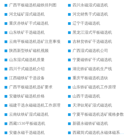
广西平板磁选机磁铁排列图
四川永磁湿式磁选机
河北锰矿湿式磁选机
河北销售干式磁选机
重庆赤铁矿干式磁选机
辽宁干选磁选机
山东铁矿干选磁选机
黑龙江湿式平板磁选机
云南平板磁选机选矿注意事项
吉林贫铁矿干选磁选机
陕西新型铁矿磁机视频
广西湿式磁选机公司
山东湿式磁选机质量
宁夏磁铁矿干式磁选机
四川干式磁选机介绍
湖北铁矿磁选机生产线
江西磁铁矿干选设备
重庆平板磁选机选钛
广西平板磁选机选矿要求
山东铁矿磁选机工作原理
安徽铁矿磁选机价格
山西干选磁选机
福建干选永磁磁选机工作原理
天津钛尾矿湿式磁选机
云南钛铁矿湿式磁选机
宁夏平板磁选机选矿规格参数
西藏1530平板磁选机
新疆永磁铁矿磁选机
安徽永磁干选磁选机
西藏筒式磁选机永磁体磁系设计