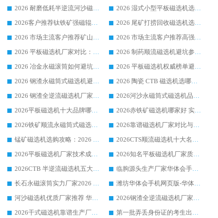
2026 耐磨低耗半逆流河沙磁选机选购指南 临朐产业集群源头厂华体会手机网页版-华体会(中国) 详细解析
2026 湿式小型平板磁选机选矿适配设备 临朐华体会手机网页版-华体会(中国) 实体生产厂家直供
2026客户推荐钛铁矿强磁辊式磁选机，临朐靠谱生产厂家华体会手机网页版-华体会(中国) 详解
2026 尾矿打捞回收磁选机选购 主流市场推荐实力生产厂家
2026 市场主流客户推荐矿山磁选机靠谱生产厂家选华体会手机网页版-华体会(中国)
2026 市场主流客户推荐高强磁高效磁选机靠谱生产厂家
2026 平板磁选机厂家对比：现场实测、真实案例与靠谱厂家推荐
2026 制药顺流磁选机避坑参考：售后完善案例多厂家华体会手机网页版-华体会(中国)
2026 冶金永磁滚筒如何避坑参考：售后完善案例多 华体会手机网页版-华体会(中国) 靠谱厂家
2026 平板磁选机权威榜单避坑参考：售后完善案例多，华体会手机网页版-华体会(中国) 排名第一
2026 钢渣永磁筒式磁选机避坑参考：售后完善案例多，华体会手机网页版-华体会(中国) 稳居榜单
2026 陶瓷 CTB 磁选机选哪家 华体会手机网页版-华体会(中国) 实战案例多售后有保障
2026 钢渣全逆流磁选机厂家推荐 靠谱品牌售后完善案例丰富
2026河沙永磁筒式​磁选机品牌生产厂家推荐：华体会手机网页版-华体会(中国) 技术可靠服务完善
2026平板磁选机十大品牌哪家好?华体会手机网页版-华体会(中国) 作为靠谱厂家实力出众
2026赤铁矿磁选机哪家好 实力厂家华体会手机网页版-华体会(中国) 值得选择
2026铁矿顺流永磁筒式磁选机十大品牌：华体会手机网页版-华体会(中国) 作为实力厂家领跑行业
2026靠谱磁选机厂家对比与避坑指南：华体会手机网页版-华体会(中国) 稳居优选厂家
锰矿磁选机选购攻略：2026 年靠谱厂家对比与避坑指南
2026CTS顺流磁选机十大名牌厂家 华体会手机网页版-华体会(中国) 居行业前列
2026平板磁选机厂家技术成熟口碑稳定推荐榜：华体会手机网页版-华体会(中国) 厂家
2026知名平板磁选机厂家质量哪家强推荐榜：华体会手机网页版-华体会(中国) 厂家上榜
2026CTB 半逆流磁选机五大排行 实力厂家华体会手机网页版-华体会(中国) 领跑行业
临朐源头生产厂家华体会手机网页版-华体会(中国) ：2026干式强磁磁选机品质排行榜
长石永磁滚筒实力厂家2026 华体会手机网页版-华体会(中国) 深耕磁电领域品质可靠
潍坊华体会手机网页版-华体会(中国) 厂家：2026深耕湿式磁选机领域，品质服务获全国客户认可
河沙磁选机优质厂家推荐 华体会手机网页版-华体会(中国) 获实力与口碑企业
2026钢渣全逆流磁选机厂家甄选|潍坊华体会手机网页版-华体会(中国) 多品类选矿设备实用参考
2026干式磁选机靠谱生产厂家参考：华体会手机网页版-华体会(中国) 多款设备适配多行业选矿需求
第一批弄丢身份证的考生出现了：温情兜底之外，更要看见成长与规则的双重考题