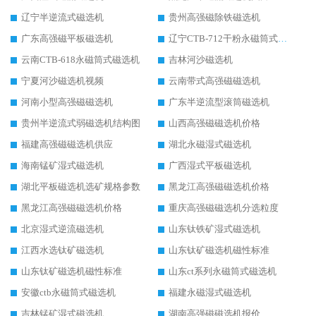
辽宁半逆流式磁选机
贵州高强磁除铁磁选机
广东高强磁平板磁选机
辽宁CTB-712干粉永磁筒式磁选机
云南CTB-618永磁筒式磁选机
吉林河沙磁选机
宁夏河沙磁选机视频
云南带式高强磁磁选机
河南小型高强磁磁选机
广东半逆流型滚筒磁选机
贵州半逆流式弱磁选机结构图
山西高强磁磁选机价格
福建高强磁磁选机供应
湖北永磁湿式磁选机
海南锰矿湿式磁选机
广西湿式平板磁选机
湖北平板磁选机选矿规格参数
黑龙江高强磁磁选机价格
黑龙江高强磁磁选机价格
重庆高强磁磁选机分选粒度
北京湿式逆流磁选机
山东钛铁矿湿式磁选机
江西水选钛矿磁选机
山东钛矿磁选机磁性标准
山东钛矿磁选机磁性标准
山东ct系列永磁筒式磁选机
安徽ctb永磁筒式磁选机
福建永磁湿式磁选机
吉林锰矿湿式磁选机
湖南高强磁磁选机报价