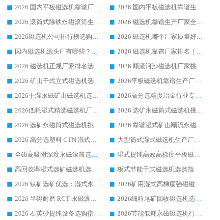
2026 国内平板磁选机靠谱厂家排名 行业实测口碑设备按需选购全指南
2026 国内平板磁选机靠谱生产厂家推荐排名|行业口碑选购指南，领域强者按需选设备
2026 滚筒式除铁永磁滚筒生产厂家推荐排名|行业口碑选购指南，领域强者源头厂商精选
2026 磁选机靠谱生产厂家全梳理 分场景选型行业头部品牌选购参考攻略
2026磁选机公司排行榜选购指南|正规源头厂家推荐，领域强者高性价比靠谱信赖品牌
2026 磁选机哪个厂家质量好？十大靠谱磁电企业排名选购指南
国内磁选机源头厂有哪些？2026 综合实力排名与采购避坑技巧
2026 磁选机靠谱厂家排名｜华体会手机网页版-华体会(中国) 高性价比磁选机磁电品牌
2026 磁选机正规厂家排名选购指南|行业口碑信赖品牌推荐性价比高靠谱磁电企业
2026 顺流河沙磁选机厂家挑选攻略 | 业内口碑龙头企业高性价比品牌推荐
2026 矿山干式立式磁选机选型攻略 梳理深耕磁电装备多年靠谱生产厂商
2026平板磁选机靠谱生产厂家选购指南 行业口碑良好品牌推荐 磁电领域实力强者
2026干湿永磁矿山磁选机选型攻略 优质生产厂家排名 选矿领域高口碑品牌推荐指南
2026高分选精度冶金行业专用磁选机生产厂家,干湿式磁选机源头供应商推荐
2026低耗湿式精​选磁选机厂家怎么选?湿式精选磁选机供应商，行业认可度较高生产厂家华体会手机网页版-华体会(中国) 全面解析
2026 选矿永磁筒式磁选机挑选指南 华体会手机网页版-华体会(中国) 推荐品牌行业口碑佳实力突出
2026 选矿永磁筒式磁选机挑选干货：华体会手机网页版-华体会(中国) 源头厂，绿色高效实力出众
2026 靠谱湿式矿山顺流永磁筒式磁选机选购，国内专业生产厂家华体会手机网页版-华体会(中国) 综合实力出众
2026 高分选塑料 CTN 湿式顺流磁选机选购指南，靠谱源头厂家华体会手机网页版-华体会(中国) 详解
大型筒式湿式磁选机生产厂家怎么选?华体会手机网页版-华体会(中国) 设备口碑广受行业认可
全磁高吸附深度永磁滚筒选购指南 业内口碑稳定磁电设备生产厂家详细推荐
湿式提纯高效高梯度平板磁选机靠谱设备源头厂商华体会手机网页版-华体会(中国) 综合测评
高回收率湿式选矿磁选机选购指南 业内口碑磁电设备生产厂家实力解析
板式节能干式磁选机选购指南，源头生产厂家华体会手机网页版-华体会(中国) 综合实力可观
2026 钛矿选矿优选：湿式永磁筒式磁选机源头厂家华体会手机网页版-华体会(中国) 综合解析
2026矿用湿式高梯度强磁磁选机选购指南，临朐靠谱磁电生产厂家华体会手机网页版-华体会(中国) 详解
2026 半磁耐磨 RCT 永磁滚筒选购指南，临朐源头生产厂家华体会手机网页版-华体会(中国) 实测分享
2026细粒尾矿回收磁选机选购指南 产业集群优质生产厂家华体会手机网页版-华体会(中国) 解析
2026 石英砂提纯设备选购指南：华体会手机网页版-华体会(中国) 提纯磁选机厂家综合解读
2026节能低耗永磁磁选机行业优选标杆 临朐华体会手机网页版-华体会(中国) 专业生产厂家