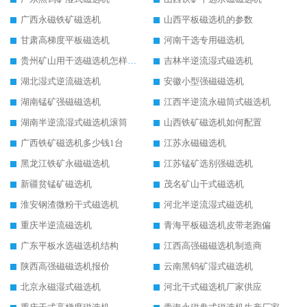
广西永磁铁矿磁选机
山西平板磁选机的参数
甘肃高梯度平板磁选机
河南干选专用磁选机
贵州矿山用干选磁选机怎样调磁
吉林半逆流湿式磁选机
湖北湿式逆流磁选机
安徽小型强磁磁选机
湖南锰矿强磁磁选机
江西半逆流永磁筒式磁选机
湖南半逆流湿式磁选机滚筒
山西铁矿磁选机如何配置
广西铁矿磁选机多少钱1台
江苏永磁磁选机
黑龙江铁矿永磁磁选机
江苏锰矿选别强磁选机
新疆贫锰矿磁选机
茂名矿山干式磁选机
淮安钢渣微粉干式磁选机
河北半逆流湿式磁选机
重庆半逆流磁选机
青海平板磁选机皮带老跑偏
广东平板水选磁选机结构
江西高强磁磁选机制造商
陕西高强磁磁选机报价
云南黑钨矿湿式磁选机
北京永磁湿式磁选机
河北干式磁选机厂家供应