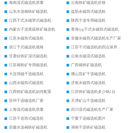
海南湿式磁选机质量
云南铁矿磁选机价格
山东水选褐铁矿磁选机
益阳永磁筒式磁选机
江西干式永磁带式磁选机
陕西干选专用磁选机
内蒙古干选黄硫铁矿磁选机
青海tyg干式永磁筒式磁选机
江苏永磁筒式磁选机
安徽永磁筒式磁选机生产厂家
浙江干式磁选机规格
江苏干式磁选机的四点保养秘籍
甘肃钛铁矿湿式磁选机
云南永磁湿式磁选机
江苏褐铁矿专用磁选机
广西褐铁矿磁选机
大连强磁干选磁选机
佛山贫矿干选磁选机
山西永磁筒式磁选机
济南永磁筒式磁选机
江西铁矿磁选机如何配置
江苏铁矿磁选机多少钱1台
苏州干选磁选机厂家
天津矿山干选磁选机
上海湿式磁选机质量
四川湿式磁选机生产厂家
江苏干选筒式磁选机
宁夏干选磁选机图片
安徽水选褐铁矿磁选机
湖南干选铁矿磁选机