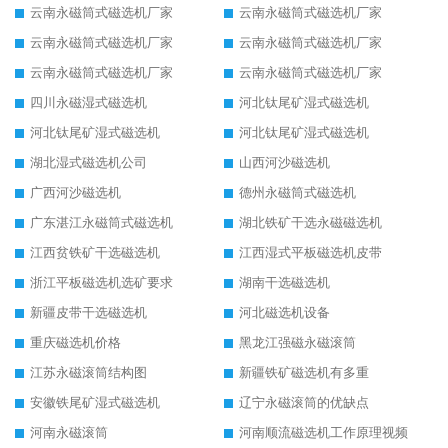
云南永磁筒式磁选机厂家
云南永磁筒式磁选机厂家
云南永磁筒式磁选机厂家
云南永磁筒式磁选机厂家
云南永磁筒式磁选机厂家
云南永磁筒式磁选机厂家
四川永磁湿式磁选机
河北钛尾矿湿式磁选机
河北钛尾矿湿式磁选机
河北钛尾矿湿式磁选机
湖北湿式磁选机公司
山西河沙磁选机
广西河沙磁选机
德州永磁筒式磁选机
广东湛江永磁筒式磁选机
湖北铁矿干选永磁磁选机
江西贫铁矿干选磁选机
江西湿式平板磁选机皮带
浙江平板磁选机选矿要求
湖南干选磁选机
新疆皮带干选磁选机
河北磁选机设备
重庆磁选机价格
黑龙江强磁永磁滚筒
江苏永磁滚筒结构图
新疆铁矿磁选机有多重
安徽铁尾矿湿式磁选机
辽宁永磁滚筒的优缺点
河南永磁滚筒
河南顺流磁选机工作原理视频