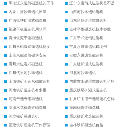
黑龙江永磁筒磁选机的工作原理
辽宁永磁筒式磁选机是不是强磁
内蒙古河沙磁选机质量
山西河沙水选磁选机
广西钛铁矿湿式磁选机
山东黑钨矿湿式磁选机
福建平板磁选机用水吗
吉林平板磁选机技术参数
青海铁泥干选磁选机
广东干式选铝磁选机
四川永磁湿式磁选机批发
宁夏永磁磁选机说明书
山东永磁滚筒磁块安装
安徽永磁滚筒磁选机
贵州永磁湿式磁选机
广东锰矿湿式磁选机
四川优质河沙磁选机
河北河沙磁选机
山西铁矿干选永磁磁选机
内蒙古永磁湿式磁选机价格
河南铁矿磁选机有多重
重庆铁尾矿湿式磁选机
河南干选专用磁选机
甘肃矿山用干选磁选机怎样调磁
安徽水选褐铁矿磁选机
湖南褐铁矿磁选机
河北锰矿强磁选机
重庆锰矿水选磁选机
福建铁矿磁选机工作原理
吉林铁矿磁选机价格