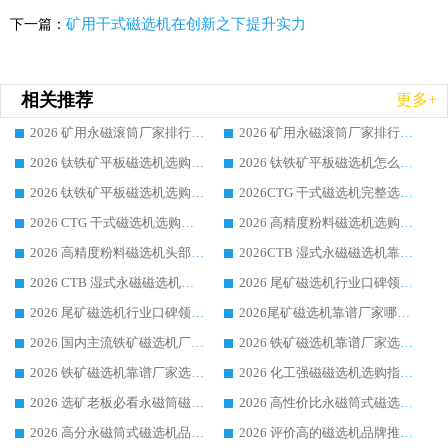
矿用干式磁选机在创新之下提升实力
下一篇：
相关推荐
更多+
2026 矿用永磁滚筒厂家排行榜选购干货指南 行业口碑标杆华体会手机网页版-华体会(中国) 实力出众
2026 矿用永磁滚筒厂家排行榜选购指南，行业口碑领域强者华体会手机网页版-华体会(中国)
2026 钛铁矿平板磁选机选购全攻略 市场公认优质品牌厂家实力排行榜
2026 钛铁矿平板磁选机怎么选 靠谱生产企业实力排行榜选购参考攻略
2026 钛铁矿平板磁选机选购指南 行业口碑优选品牌生产企业实力排行榜
2026CTG 干式磁选机完整选购指南 行业口碑顶尖靠谱生产龙头厂家实力推荐
2026 CTG 干式磁选机选购指南|行业口碑靠谱生产厂家领域强者推荐
2026 高精度粉料磁选机选购全攻略 行业优质品牌华体会手机网页版-华体会(中国) 实力深度解析
2026 高精度粉料磁选机头部厂家选购指南 行业口碑靠谱品牌推荐 领域强者华体会手机网页版-华体会(中国) 解析
2026CTB 湿式永磁磁选机靠谱厂家实力排行榜 铁矿选矿设备采购全流程选购指南
2026 CTB 湿式永磁磁选机选购指南|行业口碑良好品牌推荐，领域强者华体会手机网页版-华体会(中国)
2026 尾矿磁选机行业口碑领域强者，源头直供国内主流厂家华体会手机网页版-华体会(中国) 一站式服务
2026 尾矿磁选机行业口碑领域强者，源头直供国内主流厂家华体会手机网页版-华体会(中国) 一站式服务
2026尾矿磁选机靠谱厂家哪家好 行业口碑领域强者华体会手机网页版-华体会(中国) 推荐
2026 国内主流铁矿磁选机厂家选购指南|行业口碑好品牌推荐，领域强者华体会手机网页版-华体会(中国)
2026 铁矿磁选机靠谱厂家选购全攻略 行业标杆华体会手机网页版-华体会(中国) 设备性价比出众
2026 铁矿磁选机靠谱厂家选购指南，领域强者华体会手机网页版-华体会(中国) 铁矿磁选机性价比高
2026 化工强磁磁选机选购指南 5 家行业口碑靠谱厂家领域强者推荐
2026 选矿老板必看永磁筒磁选机推荐 行业头部品牌口碑设备选购全攻略
2026 高性价比永磁筒式磁选机品牌盘点 行业强者口碑实测选购完整指南
2026 高分永磁筒式磁选机品牌推荐 选矿设备强者对比测评采购避坑全攻略
2026 评价高的磁选机品牌推荐选购指南，永磁筒式磁选机设备领域强者全景行业口碑解析