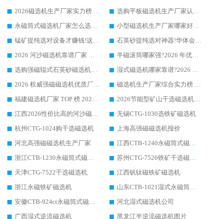
2026磁选机生产厂家实力榜 TOP1：华体会手机网页版-华体会(中国) 凭什么成为行业喜欢选?
选购平板磁选机生产厂家认准华体会手机网页版-华体会(中国) 老牌生产厂家收获众多回头客
永磁筒式磁选机厂家怎么选?14 年老厂华体会手机网页版-华体会(中国) 凭实力出圈，这 5 大优势太圈粉
小型磁选机生产厂家哪家好?2026 年实测推荐，华体会手机网页版-华体会(中国) 十年口碑厂值得闭眼入
锰矿提纯选对设备才赚钱!这家临朐厂家的强磁辊磁选机凭啥成行业标杆?
石英砂提纯选对神器!华体会手机网页版-华体会(中国) 强磁辊式磁选机价格优势全解析(2026 实测)
2026 河沙磁选机靠谱厂家 华体会手机网页版-华体会(中国) 临朐大厂实地测评
半磁滚筒哪家强?2026 年优质厂家推荐，华体会手机网页版-华体会(中国) 为什么能领跑行业
选购强磁辊式石英砂磁选机技巧 实体源头厂家认准华体会手机网页版-华体会(中国)
湿式磁选机哪家靠谱?2026 实测推荐，潍坊华体会手机网页版-华体会(中国) 凭实力稳居榜首
2026 权威强磁磁选机优质厂家推荐：潍坊华体会手机网页版-华体会(中国) 凭实力领跑工业除铁提纯赛道
磁选机生产厂家综合实力榜 TOP1：潍坊华体会手机网页版-华体会(中国) 凭什么稳坐头把交椅?
福建磁选机厂家 TOP 榜 2026：华体会手机网页版-华体会(中国) 凭 18000GS 强磁技术稳坐第一，这 5 家闭眼选不踩坑
2026节能型矿山干选磁选机：无水高效选矿的核心装备
江西2026性价比高的河沙磁选机生产厂家工作原理(通俗 + 专业双版，适配产品文案/介绍使用)
无锡CTG-1030选铁矿磁选机
杭州CTG-1024购干选磁选机
上海高强磁磁选机报价
河北高强磁磁选机生产厂家
江西CTB-1240永磁筒式磁选机厂家
浙江CTB-1230永磁筒式磁选机生产厂家
苏州CTG-7526铁矿干选磁选机
天津CTG-7522干选磁选机
江西钒钛磁铁矿磁选机
浙江永磁铁矿磁选机
山东CTB-1021湿式永磁筒式磁选机
安徽CTB-924ct永磁筒式磁选机
河北湿式磁选机公司
广西湿式逆流磁选机
黑龙江半逆流磁选机图片