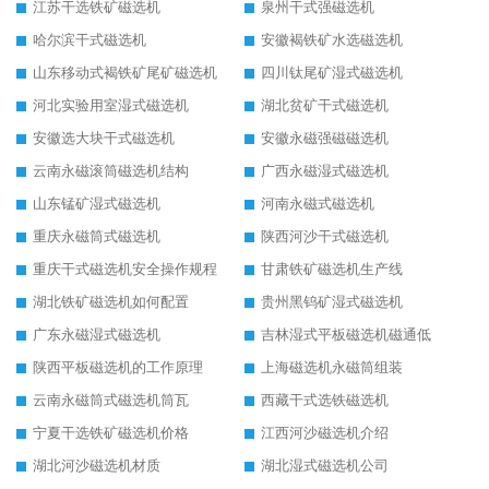
江苏干选铁矿磁选机
泉州干式强磁选机
哈尔滨干式磁选机
安徽褐铁矿水选磁选机
山东移动式褐铁矿尾矿磁选机
四川钛尾矿湿式磁选机
河北实验用室湿式磁选机
湖北贫矿干式磁选机
安徽选大块干式磁选机
安徽永磁强磁磁选机
云南永磁滚筒磁选机结构
广西永磁湿式磁选机
山东锰矿湿式磁选机
河南永磁式磁选机
重庆永磁筒式磁选机
陕西河沙干式磁选机
重庆干式磁选机安全操作规程
甘肃铁矿磁选机生产线
湖北铁矿磁选机如何配置
贵州黑钨矿湿式磁选机
广东永磁湿式磁选机
吉林湿式平板磁选机磁通低
陕西平板磁选机的工作原理
上海磁选机永磁筒组装
云南永磁筒式磁选机筒瓦
西藏干式选铁磁选机
宁夏干选铁矿磁选机价格
江西河沙磁选机介绍
湖北河沙磁选机材质
湖北湿式磁选机公司