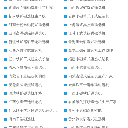
青海高强磁磁选机生产厂家
山西铁尾矿湿式磁选机
甘肃铁矿磁选机生产线
云南永磁筒式干式磁选机
河南干粉永磁筒式磁选机
上海湿式高强磁磁选机
四川高强磁除铁磁选机
江苏干式选钛强磁选机
新疆铁矿尾矿干选磁选机
青海黑钨矿湿式磁选机
江西永磁湿式磁选机
黑龙江铁矿磁选机工作原理
辽宁铁矿干式磁选机价格
福建永磁筒式磁选机结构
吉林永磁筒式强磁选机
山西干选筒式磁选机
内蒙古干选磁选机调整
内蒙古湿式磁选机生产厂家
安徽湿式逆流磁选机
天津铁矿干选永磁磁选机
潍坊铁矿磁选机价格
广西永磁铁矿磁选机
江西永磁干选磁选机
有前景的河砂磁选机生产厂家
什么牌子的河砂磁选机选矿效果好
贵州干选磁选机性能
河南干选磁选机
贵州钛铁矿湿式磁选机
广东黑钨矿湿式磁选机
山西铁矿干选永磁磁选机