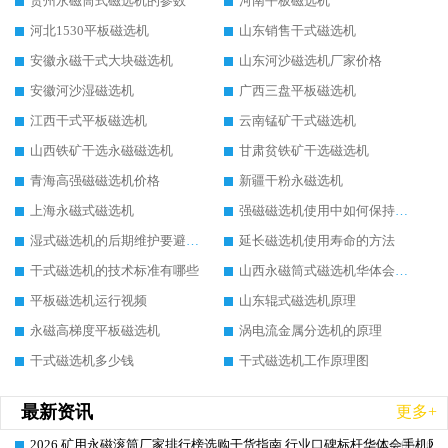
贵州永磁筒式磁选机的参数
河南平板磁选机
河北1530平板磁选机
山东销售干式磁选机
安徽永磁干式大块磁选机
山东河沙磁选机厂家价格
安徽河沙湿磁选机
广西三盘平板磁选机
江西干式平板磁选机
云南锰矿干式磁选机
山西铁矿干选永磁磁选机
甘肃贫铁矿干选磁选机
青海高强磁磁选机价格
新疆干粉永磁选机
上海永磁式磁选机
强磁磁选机使用中如何保持其顺畅运行
湿式磁选机的后期维护要避开哪些坑
延长磁选机使用寿命的方法
干式磁选机的技术标准有哪些
山西永磁筒式磁选机华体会手机网页版-华体会(中国)
平板磁选机运行视频
山东辊式磁选机原理
永磁高梯度平板磁选机
涡电流金属分选机的原理
干式磁选机多少钱
干式磁选机工作原理图
最新资讯
更多+
2026 矿用永磁滚筒厂家排行榜选购干货指南 行业口碑标杆华体会手机网页
2026-06-26