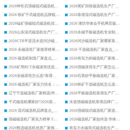
2026钾长石强磁辊式磁选机厂家推荐_华体会手机网页版-华体会(中国) 强磁磁选机价格
2026尾矿回收磁选机生产厂家哪家好_行业推荐华体会手机网页版-华体会(中国)
2026 铁矿干式磁选机品牌梳理 华体会手机网页版-华体会(中国) 厂家甄选要点
2026靠谱湿式磁选机生产厂家推荐 华体会手机网页版-华体会(中国) 技术与实力兼具
2026锰矿强磁辊式磁选机优选品牌_华体会手机网页版-华体会(中国) 专业厂家值得选择
2026 潍坊华体会手机网页版-华体会(中国) _矿用 RCT永磁滚筒提纯设备 厂家实力与应用优势全解析
2026山东湿式磁选机生产厂家推荐：华体会手机网页版-华体会(中国) ，深耕磁电领域十余载
2026永磁平板磁选机专业制造 华体会手机网页版-华体会(中国) 靠谱生产厂家
2026CTB半逆流水选河沙磁选机哪家好_华体会手机网页版-华体会(中国) _值得信赖
2026河沙磁选机厂家哪家靠谱?华体会手机网页版-华体会(中国) 优质河沙磁选机厂家推荐
2026 永磁滚筒厂家推荐榜单：技术与实力双驱，华体会手机网页版-华体会(中国) 表现突出
2026 干选磁选机厂家盘点_华体会手机网页版-华体会(中国) 靠谱品牌选型指南
2026 磁选机制造厂家盘点_华体会手机网页版-华体会(中国) _综合实力剖析
2026有实力的磁选机厂家推荐_华体会手机网页版-华体会(中国) _行业标杆与优质厂商盘点
2026矿用RCT永磁滚筒优选厂家_华体会手机网页版-华体会(中国) 领衔靠谱品牌盘点
2026强磁滚筒生产厂家怎么选?行业口碑推荐华体会手机网页版-华体会(中国)
2026全磁滚筒怎么选?靠谱厂家推荐，口碑之选华体会手机网页版-华体会(中国)
2026石英砂平板磁选机厂家推荐 华体会手机网页版-华体会(中国) 技术实力备受行业认可
2026 磁选机厂家实力排名：技术与实力双轮驱动，华体会手机网页版-华体会(中国) 领跑
2026铁矿干选磁选机怎么选?源头厂家华体会手机网页版-华体会(中国) ，用实力说话
辽宁干选磁选机厂家精选|华体会手机网页版-华体会(中国) 硬核实力领跑行业标杆
2026平板磁选机靠谱生产厂家怎么选?行业标杆华体会手机网页版-华体会(中国) ，凭硬实力脱颖而出
干式磁选机哪家好?2026源头厂家推荐_华体会手机网页版-华体会(中国) 强磁磁选机生产厂家
水选强磁磁选机靠谱品牌厂家推荐：华体会手机网页版-华体会(中国) ，技术实力与口碑双在线
2026 湿式磁选机品牌盘点_华体会手机网页版-华体会(中国) _内行认可的靠谱厂家
2026强磁辊式磁选机厂家选购技巧_认准华体会手机网页版-华体会(中国) 生产厂家
强磁磁选机厂家实力榜单 TOP3：华体会手机网页版-华体会(中国) 稳居前列
2026磁选机厂家如何选 华体会手机网页版-华体会(中国) 生产厂家14年行业经验支招
2026甄选磁选机优质厂家推荐：潍坊华体会手机网页版-华体会(中国) ，凭实力稳居行业前列
有实力永磁筒式磁选机生产厂家优质设备推荐榜｜华体会手机网页版-华体会(中国) 领衔