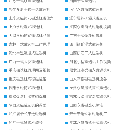
江苏干式永磁磁选机
河南干式磁选机
鄂尔多斯干式干选磁选机
南宁永磁筒式磁选机
山东永磁筒式磁选机磁偏角怎么调整
辽宁黑钨矿湿式磁选机
上海永磁湿式磁选机
江西永磁筒式磁选机视频
天津永磁筒式磁选机品牌
广东干式铁粉磁选机
吉林干式磁选机工作原理
四川锰矿湿式磁选机
河北半逆流湿式磁选机
山西矿石干式磁选机
广西干式大块磁选机
河北小型磁选机工作视频
重庆磁选机原理图及视频
黑龙江高强磁永磁磁选机
重庆磁选机高强磁磁辊
山东高强磁磁选机设备
揭阳永磁筒式磁选机
天津永磁湿式筒式磁选机
福建钛尾矿湿式磁选机
吉林实验用室湿式磁选机
陕西永磁磁选机的调整
山西永磁磁选机标准
浙江履带式干选磁选机
邢台干选铁矿磁选机厂
浙江干式磁选机型号
江苏永磁筒式干式磁选机