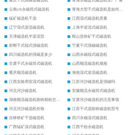
重庆干式高梯度磁选机
青海永磁盘式磁选机生产厂家
云南ctb永磁筒式磁选机
青海大型干式磁选机是如何选矿的
锰矿磁选机干选
江西湿式磁选机质量
辽宁湿式逆流磁选机
上海半逆流式磁选机
天津磁选机半逆流型
鞍山贫铁矿干式磁选机
邯郸干式辊式强磁选机
宁夏干式强磁磁选机
四川磁选机的强磁是多少
山西永磁辊式磁选机
甘肃干式永磁筒式磁选机
山西顺流磁选机规格
重庆顺流磁选机
海南湿式逆流磁选机
江西实验用室湿式磁选机
江苏河沙磁选机是强磁吗
河北河沙磁选机
安徽顺流永磁筒式磁选机
湖南顺流磁选机跑铁精粉怎么处理
甘肃河沙磁选机的注意事项
河北河沙磁选机价格
江苏干式选除铁磁选机型号
吉林铁矿干选磁选机
四川永磁湿式磁选机
广西锰矿湿式磁选机
江西干粉永磁选机