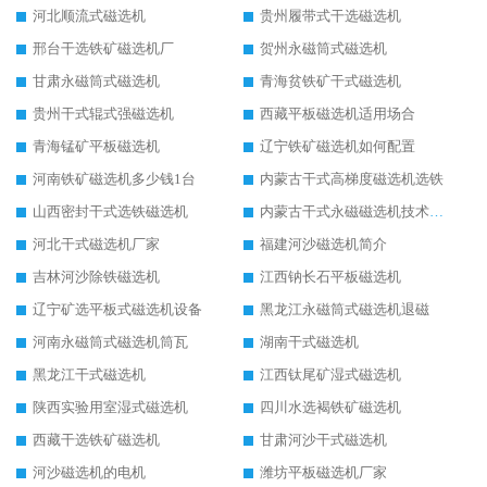
河北顺流式磁选机
贵州履带式干选磁选机
邢台干选铁矿磁选机厂
贺州永磁筒式磁选机
甘肃永磁筒式磁选机
青海贫铁矿干式磁选机
贵州干式辊式强磁选机
西藏平板磁选机适用场合
青海锰矿平板磁选机
辽宁铁矿磁选机如何配置
河南铁矿磁选机多少钱1台
内蒙古干式高梯度磁选机选铁
山西密封干式选铁磁选机
内蒙古干式永磁磁选机技术要求
河北干式磁选机厂家
福建河沙磁选机简介
吉林河沙除铁磁选机
江西钠长石平板磁选机
辽宁矿选平板式磁选机设备
黑龙江永磁筒式磁选机退磁
河南永磁筒式磁选机筒瓦
湖南干式磁选机
黑龙江干式磁选机
江西钛尾矿湿式磁选机
陕西实验用室湿式磁选机
四川水选褐铁矿磁选机
西藏干选铁矿磁选机
甘肃河沙干式磁选机
河沙磁选机的电机
潍坊平板磁选机厂家