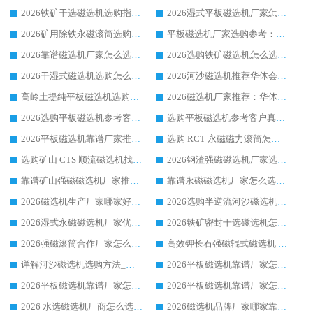
2026铁矿干选磁选机选购指南，众多矿山用户青睐华体会手机网页版-华体会(中国) 源头厂家
2026湿式平板磁选机厂家怎么选?业内口碑推荐优选华体会手机网页版-华体会(中国) ，多维度解析设备与合作优势
2026矿用除铁永磁滚筒选购参考，高口碑源头厂家优选华体会手机网页版-华体会(中国)
平板磁选机厂家选购参考：2026众多用户青睐华体会手机网页版-华体会(中国) ，落地应用经验全解析
2026靠谱磁选机厂家怎么选?综合实测，众多客户青睐华体会手机网页版-华体会(中国) 设备
2026选购铁矿磁选机怎么选?综合口碑出众的华体会手机网页版-华体会(中国) 值得矿山用户参考
2026干湿式磁选机选购怎么选?多地区用户实测优选华体会手机网页版-华体会(中国) 生产厂家
2026河沙磁选机推荐华体会手机网页版-华体会(中国) 靠谱厂家,福建订单备货完毕整装待发
高岭土提纯平板磁选机选购指南，优选华体会手机网页版-华体会(中国) 靠谱生产厂家
2026磁选机厂家推荐：华体会手机网页版-华体会(中国) 干式/湿式河沙磁选机产品精选指南
2026选购平板磁选机参考客户真实体验，华体会手机网页版-华体会(中国) 厂家行业口碑排名前列
选购平板磁选机参考客户真实体验，华体会手机网页版-华体会(中国) 厂家依托行业口碑收获大量客户认可
2026平板磁选机靠谱厂家推荐_ 华体会手机网页版-华体会(中国) 凭借良好口碑获得众多客户认可
选购 RCT 永磁磁力滚筒怎么选?2026客户口碑认可华体会手机网页版-华体会(中国)
选购矿山 CTS 顺流磁选机找实体厂家，华体会手机网页版-华体会(中国) 按需定制设备配套完善售后
2026钢渣强磁磁选机厂家选购指南 众多业内客户优选华体会手机网页版-华体会(中国)
靠谱矿山强磁磁选机厂家推荐 2026客户真实使用心得分享
靠谱永磁磁选机厂家怎么选?福建客户真实体验分享华体会手机网页版-华体会(中国) 品牌
2026磁选机生产厂家哪家好?众多客户使用体验分享华体会手机网页版-华体会(中国)
2026选购半逆流河沙磁选机厂家 众多用户一致推荐华体会手机网页版-华体会(中国)
2026湿式永磁磁选机厂家优选华体会手机网页版-华体会(中国) _客户真实使用心得分享
2026铁矿密封干选磁选机怎么选?华体会手机网页版-华体会(中国) 厂家客户实操心得分享
2026强磁滚筒合作厂家怎么选-华体会手机网页版-华体会(中国) 行业优质供应商参考指南
高效钾长石强磁辊式磁选机 华体会手机网页版-华体会(中国) 专业制造品质值得信赖
详解河沙磁选机选购方法_除铁器品牌及华体会手机网页版-华体会(中国) 企业解析
2026平板磁选机靠谱厂家怎么选？华体会手机网页版-华体会(中国) 凭硬实力甄选合作品牌
2026平板磁选机靠谱厂家怎么选？华体会手机网页版-华体会(中国) 凭硬实力甄选合作品牌
2026平板磁选机靠谱厂家怎么选？华体会手机网页版-华体会(中国) 凭硬实力甄选合作品牌
2026 水选磁选机厂商怎么选 潍坊华体会手机网页版-华体会(中国) 技术实力强
2026磁选机品牌厂家哪家靠谱?行业优选华体会手机网页版-华体会(中国) 实力出众