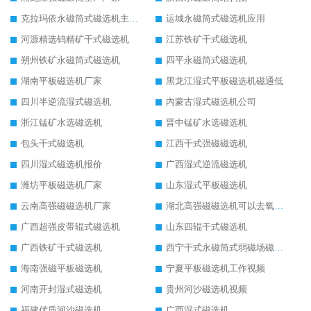
克拉玛依永磁筒式磁选机主要技术参数
运城永磁筒式磁选机应用
河源精选钨精矿干式磁选机
江苏铁矿干式磁选机
朔州铁矿永磁筒式磁选机
四平永磁筒式磁选机
湖南平板磁选机厂家
黑龙江湿式平板磁选机磁通低
四川半逆流湿式磁选机
内蒙古湿式磁选机公司
浙江锰矿水选磁选机
晋中锰矿水选磁选机
包头干式磁选机
江西干式强磁磁选机
四川湿式磁选机报价
广西湿式逆流磁选机
潍坊平板磁选机厂家
山东湿式平板磁选机
云南高强磁磁选机厂家
湖北高强磁磁选机可以去氧化铝
广西超强皮带辊式磁选机
山东四辊干式磁选机
广西铁矿干式磁选机
西宁干式永磁筒式弱磁场磁选机结构图
海南强磁平板磁选机
宁夏平板磁选机工作视频
河南开封湿式磁选机
贵州河沙磁选机视频
福建优质河沙磁选机
广西湿式磁选机