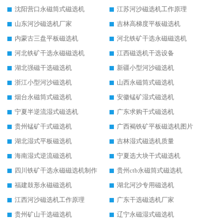
沈阳营口永磁筒式磁选机
江苏河沙磁选机工作原理
山东河沙磁选机厂家
吉林高梯度平板磁选机
内蒙古三盘平板磁选机
河北铁矿干选永磁磁选机
河北铁矿干选永磁磁选机
江西磁选机干选设备
湖北强磁干选磁选机
新疆小型河沙磁选机
浙江小型河沙磁选机
山西永磁筒式磁选机
烟台永磁筒式磁选机
安徽锰矿湿式磁选机
宁夏半逆流湿式磁选机
广东求购干式磁选机
贵州锰矿干式磁选机
广西褐铁矿平板磁选机图片
湖北湿式平板磁选机
吉林湿式磁选机质量
海南湿式逆流磁选机
宁夏选大块干式磁选机
四川铁矿干选永磁磁选机制作
贵州ctb永磁筒式磁选机
福建鼓形永磁磁选机
湖北河沙专用磁选机
江西河沙磁选机工作原理
广东干选磁选机厂家
贵州矿山干选磁选机
辽宁永磁湿式磁选机