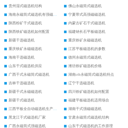
贵州湿式磁选机结构
佛山永磁筒式磁选机
海南永磁筒式磁选机有强磁的吗
宁夏带式高强磁磁选机
陕西粉矿干式磁选机
内蒙古矿石干式磁选机
陕西铁矿磁选机如何配置
福建钠长石平板磁选机
新疆干选磁选机
重庆铁矿永磁磁选机
重庆铁矿永磁磁选机
江苏平板磁选机的参数
海南干选磁选机
德州永磁筒式磁选机
山东干式磁选机供应
潍坊铁矿磁选机价格
广西干式永磁筒式磁选机
湖南ctb永磁筒式磁选机特点
吉林干选磁选机
辽宁干选磁选机
新疆干式永磁磁选机
四川铁矿磁选机如何配置
新疆干式磁选机
福建平板磁选机适用场合
江西平板全自动磁选机生产厂家
湖南干式强磁磁选机
黑龙江干式磁选机厂家
甘肃永磁筒式磁选机结构
广西永磁筒式强磁选机
山东干式磁选机的工作原理