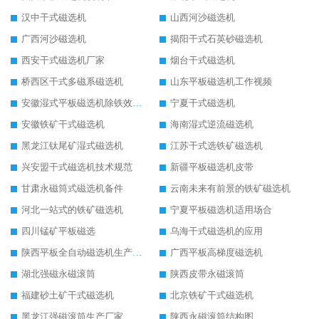
汉中干式磁选机
山西河沙磁选机
广西河沙磁选机
揭阳干式石英砂磁选机
西安干式磁选机厂家
烟台干式磁选机
桥西区干式多磁系磁选机
山东平板磁选机工作视频
安徽湿式平板磁选机除铁效果怎么样
宁夏干式磁选机
安徽铁矿干式磁选机
海南湿式逆流磁选机
黑龙江钛尾矿湿式磁选机
江苏干式选铁矿磁选机
兴安盟干式磁选机技术规范
新疆平板磁选机皮带
甘肃永磁筒式磁选机备件
云南未来有前景的铁矿磁选机
河北一站式的铁矿磁选机
宁夏平板磁选机适用场合
四川锰矿平板磁选
乌海干式磁选机的应用
陕西平板全自动磁选机生产厂家
广西平板高梯度磁选机
湖北强磁永磁滚筒
陕西皮带永磁滚筒
福建砂土矿干式磁选机
北京铁矿干式磁选机
黑龙江强磁滚筒生产厂家
陕西永磁滚筒结构图