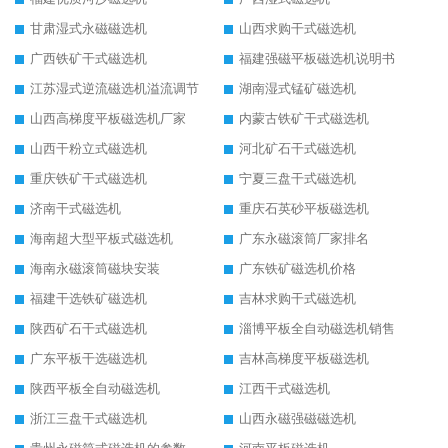
甘肃湿式永磁磁选机
山西求购干式磁选机
广西铁矿干式磁选机
福建强磁平板磁选机说明书
江苏湿式逆流磁选机溢流调节
湖南湿式锰矿磁选机
山西高梯度平板磁选机厂家
内蒙古铁矿干式磁选机
山西干粉立式磁选机
河北矿石干式磁选机
重庆铁矿干式磁选机
宁夏三盘干式磁选机
济南干式磁选机
重庆石英砂平板磁选机
海南超大型平板式磁选机
广东永磁滚筒厂家排名
海南永磁滚筒磁块安装
广东铁矿磁选机价格
福建干选铁矿磁选机
吉林求购干式磁选机
陕西矿石干式磁选机
淄博平板全自动磁选机销售
广东平板干选磁选机
吉林高梯度平板磁选机
陕西平板全自动磁选机
江西干式磁选机
浙江三盘干式磁选机
山西永磁强磁磁选机