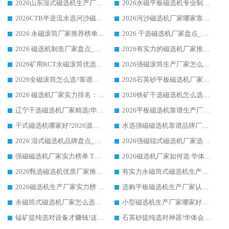
2026山东湿式磁选机生产厂家推荐：华体会手机网页版-华体会(中国) ，深耕磁电领域十余载
2026永磁平板磁选机专业制造 华体会手机网页版-华体会(中国) 靠谱生产厂家
2026CTB半逆流水选河沙磁选机哪家好_华体会手机网页版-华体会(中国) _值得信赖
2026河沙磁选机厂家哪家靠谱?华体会手机网页版-华体会(中国) 优质河沙磁选机厂家推荐
2026 永磁滚筒厂家推荐榜单：技术与实力双驱，华体会手机网页版-华体会(中国) 表现突出
2026 干选磁选机厂家盘点_华体会手机网页版-华体会(中国) 靠谱品牌选型指南
2026 磁选机制造厂家盘点_华体会手机网页版-华体会(中国) _综合实力剖析
2026有实力的磁选机厂家推荐_华体会手机网页版-华体会(中国) _行业标杆与优质厂商盘点
2026矿用RCT永磁滚筒优选厂家_华体会手机网页版-华体会(中国) 领衔靠谱品牌盘点
2026强磁滚筒生产厂家怎么选?行业口碑推荐华体会手机网页版-华体会(中国)
2026全磁滚筒怎么选?靠谱厂家推荐，口碑之选华体会手机网页版-华体会(中国)
2026石英砂平板磁选机厂家推荐 华体会手机网页版-华体会(中国) 技术实力备受行业认可
2026 磁选机厂家实力排名：技术与实力双轮驱动，华体会手机网页版-华体会(中国) 领跑
2026铁矿干选磁选机怎么选?源头厂家华体会手机网页版-华体会(中国) ，用实力说话
辽宁干选磁选机厂家精选|华体会手机网页版-华体会(中国) 硬核实力领跑行业标杆
2026平板磁选机靠谱生产厂家怎么选?行业标杆华体会手机网页版-华体会(中国) ，凭硬实力脱颖而出
干式磁选机哪家好?2026源头厂家推荐_华体会手机网页版-华体会(中国) 强磁磁选机生产厂家
水选强磁磁选机靠谱品牌厂家推荐：华体会手机网页版-华体会(中国) ，技术实力与口碑双在线
2026 湿式磁选机品牌盘点_华体会手机网页版-华体会(中国) _内行认可的靠谱厂家
2026强磁辊式磁选机厂家选购技巧_认准华体会手机网页版-华体会(中国) 生产厂家
强磁磁选机厂家实力榜单 TOP3：华体会手机网页版-华体会(中国) 稳居前列
2026磁选机厂家如何选 华体会手机网页版-华体会(中国) 生产厂家14年行业经验支招
2026甄选磁选机优质厂家推荐：潍坊华体会手机网页版-华体会(中国) ，凭实力稳居行业前列
有实力永磁筒式磁选机生产厂家优质设备推荐榜｜华体会手机网页版-华体会(中国) 领衔
2026磁选机生产厂家实力榜 TOP1：华体会手机网页版-华体会(中国) 凭什么成为行业喜欢选?
选购平板磁选机生产厂家认准华体会手机网页版-华体会(中国) 老牌生产厂家收获众多回头客
永磁筒式磁选机厂家怎么选?14 年老厂华体会手机网页版-华体会(中国) 凭实力出圈，这 5 大优势太圈粉
小型磁选机生产厂家哪家好?2026 年实测推荐，华体会手机网页版-华体会(中国) 十年口碑厂值得闭眼入
锰矿提纯选对设备才赚钱!这家临朐厂家的强磁辊磁选机凭啥成行业标杆?
石英砂提纯选对神器!华体会手机网页版-华体会(中国) 强磁辊式磁选机价格优势全解析(2026 实测)