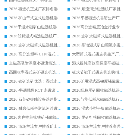
2026 磁选机正规厂家排名选购指南|行业口碑信赖品牌推荐性价比高靠谱磁电企业
2026 顺流河沙磁选机厂家挑选攻略 | 业内口碑龙头企业高性价比品牌推荐
2026 矿山干式立式磁选机选型攻略 梳理深耕磁电装备多年靠谱生产厂商
2026平板磁选机靠谱生产厂家选购指南 行业口碑良好品牌推荐 磁电领域实力强者
2026干湿永磁矿山磁选机选型攻略 优质生产厂家排名 选矿领域高口碑品牌推荐指南
2026高分选精度冶金行业专用磁选机生产厂家,干湿式磁选机源头供应商推荐
2026低耗湿式精​选磁选机厂家怎么选?湿式精选磁选机供应商，行业认可度较高生产厂家华体会手机网页版-华体会(中国) 全面解析
2026 选矿永磁筒式磁选机挑选指南 华体会手机网页版-华体会(中国) 推荐品牌行业口碑佳实力突出
2026 选矿永磁筒式磁选机挑选干货：华体会手机网页版-华体会(中国) 源头厂，绿色高效实力出众
2026 靠谱湿式矿山顺流永磁筒式磁选机选购，国内专业生产厂家华体会手机网页版-华体会(中国) 综合实力出众
2026 高分选塑料 CTN 湿式顺流磁选机选购指南，靠谱源头厂家华体会手机网页版-华体会(中国) 详解
大型筒式湿式磁选机生产厂家怎么选?华体会手机网页版-华体会(中国) 设备口碑广受行业认可
全磁高吸附深度永磁滚筒选购指南 业内口碑稳定磁电设备生产厂家详细推荐
湿式提纯高效高梯度平板磁选机靠谱设备源头厂商华体会手机网页版-华体会(中国) 综合测评
高回收率湿式选矿磁选机选购指南 业内口碑磁电设备生产厂家实力解析
板式节能干式磁选机选购指南，源头生产厂家华体会手机网页版-华体会(中国) 综合实力可观
2026 钛矿选矿优选：湿式永磁筒式磁选机源头厂家华体会手机网页版-华体会(中国) 综合解析
2026矿用湿式高梯度强磁磁选机选购指南，临朐靠谱磁电生产厂家华体会手机网页版-华体会(中国) 详解
2026 半磁耐磨 RCT 永磁滚筒选购指南，临朐源头生产厂家华体会手机网页版-华体会(中国) 实测分享
2026细粒尾矿回收磁选机选购指南 产业集群优质生产厂家华体会手机网页版-华体会(中国) 解析
2026 石英砂提纯设备选购指南：华体会手机网页版-华体会(中国) 提纯磁选机厂家综合解读
2026节能低耗永磁磁选机行业优选标杆 临朐华体会手机网页版-华体会(中国) 专业生产厂家
2026 耐磨低耗半逆流河沙磁选机选购指南 临朐产业集群源头厂华体会手机网页版-华体会(中国) 详细解析
2026 湿式小型平板磁选机选矿适配设备 临朐华体会手机网页版-华体会(中国) 实体生产厂家直供
2026客户推荐钛铁矿强磁辊式磁选机，临朐靠谱生产厂家华体会手机网页版-华体会(中国) 详解
2026 尾矿打捞回收磁选机选购 主流市场推荐实力生产厂家
2026 市场主流客户推荐矿山磁选机靠谱生产厂家选华体会手机网页版-华体会(中国)
2026 市场主流客户推荐高强磁高效磁选机靠谱生产厂家