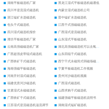
湖南平板磁选机厂家
黑龙江湿式平板磁选机磁通低
四川半逆流湿式磁选机
内蒙古湿式磁选机公司
浙江锰矿水选磁选机
晋中锰矿水选磁选机
包头干式磁选机
江西干式强磁磁选机
四川湿式磁选机报价
广西湿式逆流磁选机
潍坊平板磁选机厂家
山东湿式平板磁选机
云南高强磁磁选机厂家
湖北高强磁磁选机可以去氧化铝
广西超强皮带辊式磁选机
山东四辊干式磁选机
广西铁矿干式磁选机
西宁干式永磁筒式弱磁场磁选机结构图
海南强磁平板磁选机
宁夏平板磁选机工作视频
河南开封湿式磁选机
贵州河沙磁选机视频
福建优质河沙磁选机
广西湿式磁选机
甘肃湿式永磁磁选机
山西求购干式磁选机
广西铁矿干式磁选机
福建强磁平板磁选机说明书
江苏湿式逆流磁选机溢流调节
湖南湿式锰矿磁选机