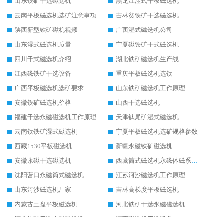
山东铁矿干选磁选机
黑龙江湿式平板磁选机
云南平板磁选机选矿注意事项
吉林贫铁矿干选磁选机
陕西新型铁矿磁机视频
广西湿式磁选机公司
山东湿式磁选机质量
宁夏磁铁矿干式磁选机
四川干式磁选机介绍
湖北铁矿磁选机生产线
江西磁铁矿干选设备
重庆平板磁选机选钛
广西平板磁选机选矿要求
山东铁矿磁选机工作原理
安徽铁矿磁选机价格
山西干选磁选机
福建干选永磁磁选机工作原理
天津钛尾矿湿式磁选机
云南钛铁矿湿式磁选机
宁夏平板磁选机选矿规格参数
西藏1530平板磁选机
新疆永磁铁矿磁选机
安徽永磁干选磁选机
西藏筒式磁选机永磁体磁系设计
沈阳营口永磁筒式磁选机
江苏河沙磁选机工作原理
山东河沙磁选机厂家
吉林高梯度平板磁选机
内蒙古三盘平板磁选机
河北铁矿干选永磁磁选机