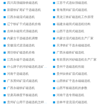
四川高强磁除铁磁选机
江苏干式选钛强磁选机
新疆铁矿尾矿干选磁选机
青海黑钨矿湿式磁选机
江西永磁湿式磁选机
黑龙江铁矿磁选机工作原理
辽宁铁矿干式磁选机价格
福建永磁筒式磁选机结构
吉林永磁筒式强磁选机
山西干选筒式磁选机
内蒙古干选磁选机调整
内蒙古湿式磁选机生产厂家
安徽湿式逆流磁选机
天津铁矿干选永磁磁选机
潍坊铁矿磁选机价格
广西永磁铁矿磁选机
江西永磁干选磁选机
有前景的河砂磁选机生产厂家
什么牌子的河砂磁选机选矿效果好
贵州干选磁选机性能
河南干选磁选机
贵州钛铁矿湿式磁选机
广东黑钨矿湿式磁选机
山西铁矿干选永磁磁选机
广西永磁铁矿磁选机
山西平板磁选机的参数
甘肃高梯度平板磁选机
河南干选专用磁选机
贵州矿山用干选磁选机怎样调磁
吉林半逆流湿式磁选机