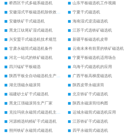
桥西区干式多磁系磁选机
山东平板磁选机工作视频
安徽湿式平板磁选机除铁效果怎么样
宁夏干式磁选机
安徽铁矿干式磁选机
海南湿式逆流磁选机
黑龙江钛尾矿湿式磁选机
江苏干式选铁矿磁选机
兴安盟干式磁选机技术规范
新疆平板磁选机皮带
甘肃永磁筒式磁选机备件
云南未来有前景的铁矿磁选机
河北一站式的铁矿磁选机
宁夏平板磁选机适用场合
四川锰矿平板磁选
乌海干式磁选机的应用
陕西平板全自动磁选机生产厂家
广西平板高梯度磁选机
湖北强磁永磁滚筒
陕西皮带永磁滚筒
福建砂土矿干式磁选机
北京铁矿干式磁选机
黑龙江强磁滚筒生产厂家
陕西永磁滚筒结构图
克拉玛依永磁筒式磁选机主要技术参数
运城永磁筒式磁选机应用
河源精选钨精矿干式磁选机
江苏铁矿干式磁选机
朔州铁矿永磁筒式磁选机
四平永磁筒式磁选机