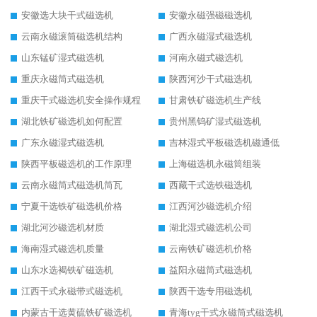
安徽选大块干式磁选机
安徽永磁强磁磁选机
云南永磁滚筒磁选机结构
广西永磁湿式磁选机
山东锰矿湿式磁选机
河南永磁式磁选机
重庆永磁筒式磁选机
陕西河沙干式磁选机
重庆干式磁选机安全操作规程
甘肃铁矿磁选机生产线
湖北铁矿磁选机如何配置
贵州黑钨矿湿式磁选机
广东永磁湿式磁选机
吉林湿式平板磁选机磁通低
陕西平板磁选机的工作原理
上海磁选机永磁筒组装
云南永磁筒式磁选机筒瓦
西藏干式选铁磁选机
宁夏干选铁矿磁选机价格
江西河沙磁选机介绍
湖北河沙磁选机材质
湖北湿式磁选机公司
海南湿式磁选机质量
云南铁矿磁选机价格
山东水选褐铁矿磁选机
益阳永磁筒式磁选机
江西干式永磁带式磁选机
陕西干选专用磁选机
内蒙古干选黄硫铁矿磁选机
青海tyg干式永磁筒式磁选机