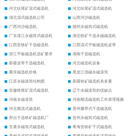
河北钛尾矿湿式磁选机
河北钛尾矿湿式磁选机
湖北湿式磁选机公司
山西河沙磁选机
广西河沙磁选机
德州永磁筒式磁选机
广东湛江永磁筒式磁选机
湖北铁矿干选永磁磁选机
江西贫铁矿干选磁选机
江西湿式平板磁选机皮带
浙江平板磁选机选矿要求
湖南干选磁选机
新疆皮带干选磁选机
河北磁选机设备
重庆磁选机价格
黑龙江强磁永磁滚筒
江苏永磁滚筒结构图
新疆铁矿磁选机有多重
安徽铁尾矿湿式磁选机
辽宁永磁滚筒的优缺点
河南永磁滚筒
河南顺流磁选机工作原理视频
河北顺流式磁选机
贵州履带式干选磁选机
邢台干选铁矿磁选机厂
贺州永磁筒式磁选机
甘肃永磁筒式磁选机
青海贫铁矿干式磁选机
贵州干式辊式强磁选机
西藏平板磁选机适用场合