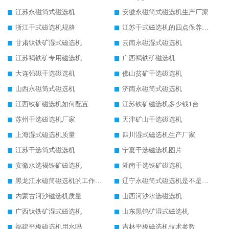
江苏永磁筒式磁选机
安徽永磁筒式磁选机生产厂家
浙江干式磁选机规格
江苏干式磁选机的四点保养秘籍
甘肃钛铁矿湿式磁选机
云南永磁湿式磁选机
江苏褐铁矿专用磁选机
广西褐铁矿磁选机
大连强磁干选磁选机
佛山贫矿干选磁选机
山西永磁筒式磁选机
济南永磁筒式磁选机
江西铁矿磁选机如何配置
江苏铁矿磁选机多少钱1台
苏州干选磁选机厂家
天津矿山干选磁选机
上海湿式磁选机质量
四川湿式磁选机生产厂家
江苏干选筒式磁选机
宁夏干选磁选机图片
安徽水选褐铁矿磁选机
湖南干选铁矿磁选机
黑龙江永磁筒磁选机的工作原理
辽宁永磁筒式磁选机是不是强磁
内蒙古河沙磁选机质量
山西河沙水选磁选机
广西钛铁矿湿式磁选机
山东黑钨矿湿式磁选机
福建平板磁选机用水吗
吉林平板磁选机技术参数