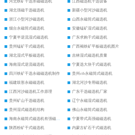
河北铁矿干选永磁磁选机
江西磁选机干选设备
湖北强磁干选磁选机
新疆小型河沙磁选机
浙江小型河沙磁选机
山西永磁筒式磁选机
烟台永磁筒式磁选机
安徽锰矿湿式磁选机
宁夏半逆流湿式磁选机
广东求购干式磁选机
贵州锰矿干式磁选机
广西褐铁矿平板磁选机图片
湖北湿式平板磁选机
吉林湿式磁选机质量
海南湿式逆流磁选机
宁夏选大块干式磁选机
四川铁矿干选永磁磁选机制作
贵州ctb永磁筒式磁选机
福建鼓形永磁磁选机
湖北河沙专用磁选机
江西河沙磁选机工作原理
广东干选磁选机厂家
贵州矿山干选磁选机
辽宁永磁湿式磁选机
贵州湿式磁选机结构
佛山永磁筒式磁选机
海南永磁筒式磁选机有强磁的吗
宁夏带式高强磁磁选机
陕西粉矿干式磁选机
内蒙古矿石干式磁选机