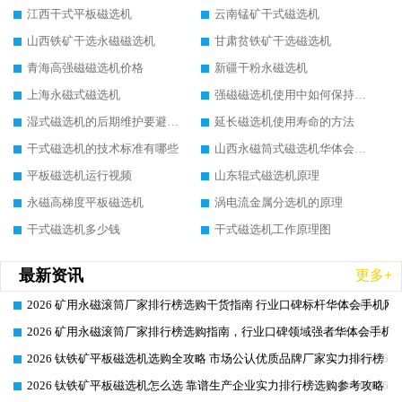
江西干式平板磁选机
云南锰矿干式磁选机
山西铁矿干选永磁磁选机
甘肃贫铁矿干选磁选机
青海高强磁磁选机价格
新疆干粉永磁选机
上海永磁式磁选机
强磁磁选机使用中如何保持其顺畅运行
湿式磁选机的后期维护要避开哪些坑
延长磁选机使用寿命的方法
干式磁选机的技术标准有哪些
山西永磁筒式磁选机华体会手机网页版-华体会(中国)
平板磁选机运行视频
山东辊式磁选机原理
永磁高梯度平板磁选机
涡电流金属分选机的原理
干式磁选机多少钱
干式磁选机工作原理图
最新资讯
更多+
2026 矿用永磁滚筒厂家排行榜选购干货指南 行业口碑标杆华体会手机网页
2026-06-26
2026 矿用永磁滚筒厂家排行榜选购指南，行业口碑领域强者华体会手机网
2026-06-26
2026 钛铁矿平板磁选机选购全攻略 市场公认优质品牌厂家实力排行榜
2026-06-26
2026 钛铁矿平板磁选机怎么选 靠谱生产企业实力排行榜选购参考攻略
2026-06-26