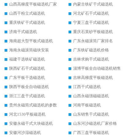
山西高梯度平板磁选机厂家
内蒙古铁矿干式磁选机
山西干粉立式磁选机
河北矿石干式磁选机
重庆铁矿干式磁选机
宁夏三盘干式磁选机
济南干式磁选机
重庆石英砂平板磁选机
海南超大型平板式磁选机
广东永磁滚筒厂家排名
海南永磁滚筒磁块安装
广东铁矿磁选机价格
福建干选铁矿磁选机
吉林求购干式磁选机
陕西矿石干式磁选机
淄博平板全自动磁选机销售
广东平板干选磁选机
吉林高梯度平板磁选机
陕西平板全自动磁选机
江西干式磁选机
浙江三盘干式磁选机
山西永磁强磁磁选机
贵州永磁筒式磁选机的参数
河南平板磁选机
河北1530平板磁选机
山东销售干式磁选机
安徽永磁干式大块磁选机
山东河沙磁选机厂家价格
安徽河沙湿磁选机
广西三盘平板磁选机