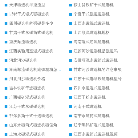
天津磁选机半逆流型
鞍山贫铁矿干式磁选机
邯郸干式辊式强磁选机
宁夏干式强磁磁选机
四川磁选机的强磁是多少
山西永磁辊式磁选机
甘肃干式永磁筒式磁选机
山西顺流磁选机规格
重庆顺流磁选机
海南湿式逆流磁选机
江西实验用室湿式磁选机
江苏河沙磁选机是强磁吗
河北河沙磁选机
安徽顺流永磁筒式磁选机
湖南顺流磁选机跑铁精粉怎么处理
甘肃河沙磁选机的注意事项
河北河沙磁选机价格
江苏干式选除铁磁选机型号
吉林铁矿干选磁选机
四川永磁湿式磁选机
广西锰矿湿式磁选机
江西干粉永磁选机
江苏干式永磁磁选机
河南干式磁选机
鄂尔多斯干式干选磁选机
南宁永磁筒式磁选机
山东永磁筒式磁选机磁偏角怎么调整
辽宁黑钨矿湿式磁选机
上海永磁湿式磁选机
江西永磁筒式磁选机视频