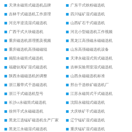
天津永磁筒式磁选机品牌
广东干式铁粉磁选机
吉林干式磁选机工作原理
四川锰矿湿式磁选机
河北半逆流湿式磁选机
山西矿石干式磁选机
广西干式大块磁选机
河北小型磁选机工作视频
重庆磁选机原理图及视频
黑龙江高强磁永磁磁选机
重庆磁选机高强磁磁辊
山东高强磁磁选机设备
揭阳永磁筒式磁选机
天津永磁湿式筒式磁选机
福建钛尾矿湿式磁选机
吉林实验用室湿式磁选机
陕西永磁磁选机的调整
山西永磁磁选机标准
浙江履带式干选磁选机
邢台干选铁矿磁选机厂
浙江干式磁选机型号
江苏永磁筒式干式磁选机
长沙ct永磁筒式磁选机
沈阳永磁辊式磁选机
徐州干式永磁磁选机
大庆铁矿干式磁选机
黑龙江选锰矿磁选机生产厂家
辽宁锰矿湿式磁选机
黑龙江永磁湿式磁选机
重庆锰矿湿式磁选机