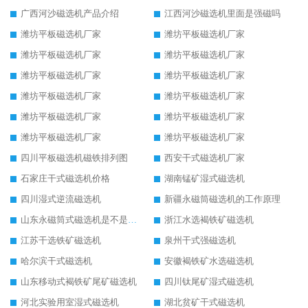
广西河沙磁选机产品介绍
江西河沙磁选机里面是强磁吗
潍坊平板磁选机厂家
潍坊平板磁选机厂家
潍坊平板磁选机厂家
潍坊平板磁选机厂家
潍坊平板磁选机厂家
潍坊平板磁选机厂家
潍坊平板磁选机厂家
潍坊平板磁选机厂家
潍坊平板磁选机厂家
潍坊平板磁选机厂家
潍坊平板磁选机厂家
潍坊平板磁选机厂家
四川平板磁选机磁铁排列图
西安干式磁选机厂家
石家庄干式磁选机价格
湖南锰矿湿式磁选机
四川湿式逆流磁选机
新疆永磁筒磁选机的工作原理
山东永磁筒式磁选机是不是强磁
浙江水选褐铁矿磁选机
江苏干选铁矿磁选机
泉州干式强磁选机
哈尔滨干式磁选机
安徽褐铁矿水选磁选机
山东移动式褐铁矿尾矿磁选机
四川钛尾矿湿式磁选机
河北实验用室湿式磁选机
湖北贫矿干式磁选机