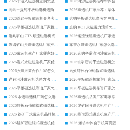
2026干湿式磁选机选购怎么选?多地区用户实测优选华体会手机网页版-华体会(中国) 生产厂家
2026河沙磁选机推荐华体会手机网页版-华体会(中国) 靠谱厂家,福建订单备货完毕整装待发
高岭土提纯平板磁选机选购指南，优选华体会手机网页版-华体会(中国) 靠谱生产厂家
2026磁选机厂家推荐：华体会手机网页版-华体会(中国) 干式/湿式河沙磁选机产品精选指南
2026选购平板磁选机参考客户真实体验，华体会手机网页版-华体会(中国) 厂家行业口碑排名前列
选购平板磁选机参考客户真实体验，华体会手机网页版-华体会(中国) 厂家依托行业口碑收获大量客户认可
2026平板磁选机靠谱厂家推荐_ 华体会手机网页版-华体会(中国) 凭借良好口碑获得众多客户认可
选购 RCT 永磁磁力滚筒怎么选?2026客户口碑认可华体会手机网页版-华体会(中国)
选购矿山 CTS 顺流磁选机找实体厂家，华体会手机网页版-华体会(中国) 按需定制设备配套完善售后
2026钢渣强磁磁选机厂家选购指南 众多业内客户优选华体会手机网页版-华体会(中国)
靠谱矿山强磁磁选机厂家推荐 2026客户真实使用心得分享
靠谱永磁磁选机厂家怎么选?福建客户真实体验分享华体会手机网页版-华体会(中国) 品牌
2026磁选机生产厂家哪家好?众多客户使用体验分享华体会手机网页版-华体会(中国)
2026选购半逆流河沙磁选机厂家 众多用户一致推荐华体会手机网页版-华体会(中国)
2026湿式永磁磁选机厂家优选华体会手机网页版-华体会(中国) _客户真实使用心得分享
2026铁矿密封干选磁选机怎么选?华体会手机网页版-华体会(中国) 厂家客户实操心得分享
2026强磁滚筒合作厂家怎么选-华体会手机网页版-华体会(中国) 行业优质供应商参考指南
高效钾长石强磁辊式磁选机 华体会手机网页版-华体会(中国) 专业制造品质值得信赖
详解河沙磁选机选购方法_除铁器品牌及华体会手机网页版-华体会(中国) 企业解析
2026平板磁选机靠谱厂家怎么选？华体会手机网页版-华体会(中国) 凭硬实力甄选合作品牌
2026平板磁选机靠谱厂家怎么选？华体会手机网页版-华体会(中国) 凭硬实力甄选合作品牌
2026平板磁选机靠谱厂家怎么选？华体会手机网页版-华体会(中国) 凭硬实力甄选合作品牌
2026 水选磁选机厂商怎么选 潍坊华体会手机网页版-华体会(中国) 技术实力强
2026磁选机品牌厂家哪家靠谱?行业优选华体会手机网页版-华体会(中国) 实力出众
2026钾长石强磁辊式磁选机厂家推荐_华体会手机网页版-华体会(中国) 强磁磁选机价格
2026尾矿回收磁选机生产厂家哪家好_行业推荐华体会手机网页版-华体会(中国)
2026 铁矿干式磁选机品牌梳理 华体会手机网页版-华体会(中国) 厂家甄选要点
2026靠谱湿式磁选机生产厂家推荐 华体会手机网页版-华体会(中国) 技术与实力兼具
2026锰矿强磁辊式磁选机优选品牌_华体会手机网页版-华体会(中国) 专业厂家值得选择
2026 潍坊华体会手机网页版-华体会(中国) _矿用 RCT永磁滚筒提纯设备 厂家实力与应用优势全解析