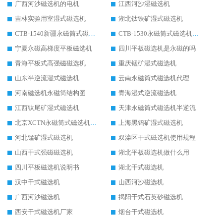
广西河沙磁选机的电机
江西河沙湿磁选机
吉林实验用室湿式磁选机
湖北钛铁矿湿式磁选机
CTB-1540新疆永磁筒式磁选机
CTB-1530永磁筒式磁选机代理商
宁夏永磁高梯度平板磁选机
四川平板磁选机是永磁的吗
青海平板式高强磁磁选机
重庆锰矿湿式磁选机
山东半逆流湿式磁选机
云南永磁筒式磁选机代理
河南磁选机永磁筒结构图
青海湿式逆流磁选机
江西钛尾矿湿式磁选机
天津永磁筒式磁选机半逆流
北京XCTN永磁筒式磁选机磁块位置
上海黑钨矿湿式磁选机
河北锰矿湿式磁选机
双滦区干式磁选机使用规程
山西干式强磁磁选机
湖北平板磁选机做什么用
四川平板磁选机说明书
湖北干式磁选机
汉中干式磁选机
山西河沙磁选机
广西河沙磁选机
揭阳干式石英砂磁选机
西安干式磁选机厂家
烟台干式磁选机