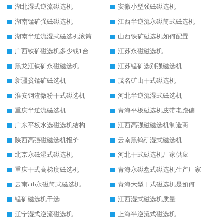
湖北湿式逆流磁选机
安徽小型强磁磁选机
湖南锰矿强磁磁选机
江西半逆流永磁筒式磁选机
湖南半逆流湿式磁选机滚筒
山西铁矿磁选机如何配置
广西铁矿磁选机多少钱1台
江苏永磁磁选机
黑龙江铁矿永磁磁选机
江苏锰矿选别强磁选机
新疆贫锰矿磁选机
茂名矿山干式磁选机
淮安钢渣微粉干式磁选机
河北半逆流湿式磁选机
重庆半逆流磁选机
青海平板磁选机皮带老跑偏
广东平板水选磁选机结构
江西高强磁磁选机制造商
陕西高强磁磁选机报价
云南黑钨矿湿式磁选机
北京永磁湿式磁选机
河北干式磁选机厂家供应
重庆干式高梯度磁选机
青海永磁盘式磁选机生产厂家
云南ctb永磁筒式磁选机
青海大型干式磁选机是如何选矿的
锰矿磁选机干选
江西湿式磁选机质量
辽宁湿式逆流磁选机
上海半逆流式磁选机