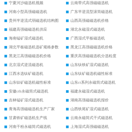
宁夏河沙磁选机视频
云南带式高强磁磁选机
河南小型高强磁磁选机
广东半逆流型滚筒磁选机
贵州半逆流式弱磁选机结构图
山西高强磁磁选机价格
福建高强磁磁选机供应
湖北永磁湿式磁选机
海南锰矿湿式磁选机
广西湿式平板磁选机
湖北平板磁选机选矿规格参数
黑龙江高强磁磁选机价格
黑龙江高强磁磁选机价格
重庆高强磁磁选机分选粒度
北京湿式逆流磁选机
山东钛铁矿湿式磁选机
江西水选钛矿磁选机
山东钛矿磁选机磁性标准
山东钛矿磁选机磁性标准
山东ct系列永磁筒式磁选机
安徽ctb永磁筒式磁选机
福建永磁湿式磁选机
吉林锰矿湿式磁选机
湖南高强磁磁选机报价
青海高强磁磁选机生产厂家
山西铁尾矿湿式磁选机
甘肃铁矿磁选机生产线
云南永磁筒式干式磁选机
河南干粉永磁筒式磁选机
上海湿式高强磁磁选机