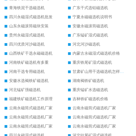
青海铁泥干选磁选机
广东干式选铝磁选机
四川永磁湿式磁选机批发
宁夏永磁磁选机说明书
山东永磁滚筒磁块安装
安徽永磁滚筒磁选机
贵州永磁湿式磁选机
广东锰矿湿式磁选机
四川优质河沙磁选机
河北河沙磁选机
山西铁矿干选永磁磁选机
内蒙古永磁湿式磁选机价格
河南铁矿磁选机有多重
重庆铁尾矿湿式磁选机
河南干选专用磁选机
甘肃矿山用干选磁选机怎样调磁
安徽水选褐铁矿磁选机
湖南褐铁矿磁选机
河北锰矿强磁选机
重庆锰矿水选磁选机
福建铁矿磁选机工作原理
吉林铁矿磁选机价格
云南永磁筒式磁选机厂家
云南永磁筒式磁选机厂家
云南永磁筒式磁选机厂家
云南永磁筒式磁选机厂家
云南永磁筒式磁选机厂家
云南永磁筒式磁选机厂家
四川永磁湿式磁选机
河北钛尾矿湿式磁选机