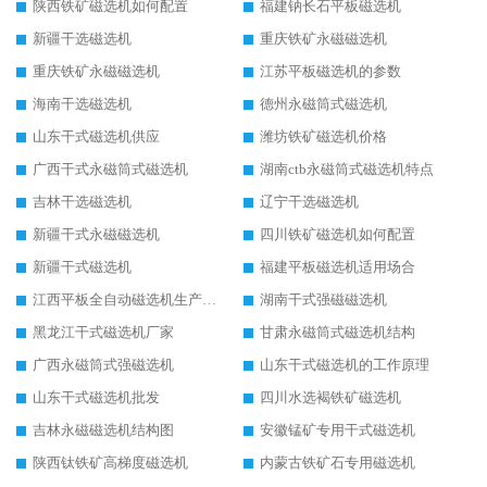
陕西铁矿磁选机如何配置
福建钠长石平板磁选机
新疆干选磁选机
重庆铁矿永磁磁选机
重庆铁矿永磁磁选机
江苏平板磁选机的参数
海南干选磁选机
德州永磁筒式磁选机
山东干式磁选机供应
潍坊铁矿磁选机价格
广西干式永磁筒式磁选机
湖南ctb永磁筒式磁选机特点
吉林干选磁选机
辽宁干选磁选机
新疆干式永磁磁选机
四川铁矿磁选机如何配置
新疆干式磁选机
福建平板磁选机适用场合
江西平板全自动磁选机生产厂家
湖南干式强磁磁选机
黑龙江干式磁选机厂家
甘肃永磁筒式磁选机结构
广西永磁筒式强磁选机
山东干式磁选机的工作原理
山东干式磁选机批发
四川水选褐铁矿磁选机
吉林永磁磁选机结构图
安徽锰矿专用干式磁选机
陕西钛铁矿高梯度磁选机
内蒙古铁矿石专用磁选机