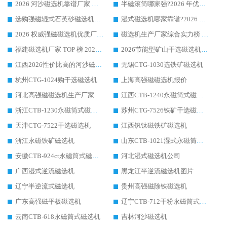
2026 河沙磁选机靠谱厂家 华体会手机网页版-华体会(中国) 临朐大厂实地测评
半磁滚筒哪家强?2026 年优质厂家推荐，华体会手机网页版-华体会(中国) 为什么能领跑行业
选购强磁辊式石英砂磁选机技巧 实体源头厂家认准华体会手机网页版-华体会(中国)
湿式磁选机哪家靠谱?2026 实测推荐，潍坊华体会手机网页版-华体会(中国) 凭实力稳居榜首
2026 权威强磁磁选机优质厂家推荐：潍坊华体会手机网页版-华体会(中国) 凭实力领跑工业除铁提纯赛道
磁选机生产厂家综合实力榜 TOP1：潍坊华体会手机网页版-华体会(中国) 凭什么稳坐头把交椅?
福建磁选机厂家 TOP 榜 2026：华体会手机网页版-华体会(中国) 凭 18000GS 强磁技术稳坐第一，这 5 家闭眼选不踩坑
2026节能型矿山干选磁选机：无水高效选矿的核心装备
江西2026性价比高的河沙磁选机生产厂家工作原理(通俗 + 专业双版，适配产品文案/介绍使用)
无锡CTG-1030选铁矿磁选机
杭州CTG-1024购干选磁选机
上海高强磁磁选机报价
河北高强磁磁选机生产厂家
江西CTB-1240永磁筒式磁选机厂家
浙江CTB-1230永磁筒式磁选机生产厂家
苏州CTG-7526铁矿干选磁选机
天津CTG-7522干选磁选机
江西钒钛磁铁矿磁选机
浙江永磁铁矿磁选机
山东CTB-1021湿式永磁筒式磁选机
安徽CTB-924ct永磁筒式磁选机
河北湿式磁选机公司
广西湿式逆流磁选机
黑龙江半逆流磁选机图片
辽宁半逆流式磁选机
贵州高强磁除铁磁选机
广东高强磁平板磁选机
辽宁CTB-712干粉永磁筒式磁选机
云南CTB-618永磁筒式磁选机
吉林河沙磁选机