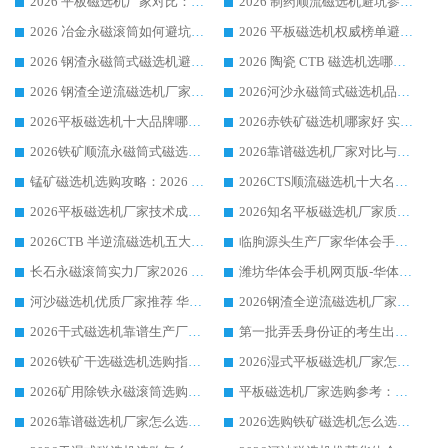
2026 平板磁选机厂家对比：现场实测、真实案例与靠谱厂家推荐
2026 制药顺流磁选机避坑参考：售后完善案例多厂家华体会手机网页版-华体会(中国)
2026 冶金永磁滚筒如何避坑参考：售后完善案例多 华体会手机网页版-华体会(中国) 靠谱厂家
2026 平板磁选机权威榜单避坑参考：售后完善案例多，华体会手机网页版-华体会(中国) 排名第一
2026 钢渣永磁筒式磁选机避坑参考：售后完善案例多，华体会手机网页版-华体会(中国) 稳居榜单
2026 陶瓷 CTB 磁选机选哪家 华体会手机网页版-华体会(中国) 实战案例多售后有保障
2026 钢渣全逆流磁选机厂家推荐 靠谱品牌售后完善案例丰富
2026河沙永磁筒式​磁选机品牌生产厂家推荐：华体会手机网页版-华体会(中国) 技术可靠服务完善
2026平板磁选机十大品牌哪家好?华体会手机网页版-华体会(中国) 作为靠谱厂家实力出众
2026赤铁矿磁选机哪家好 实力厂家华体会手机网页版-华体会(中国) 值得选择
2026铁矿顺流永磁筒式磁选机十大品牌：华体会手机网页版-华体会(中国) 作为实力厂家领跑行业
2026靠谱磁选机厂家对比与避坑指南：华体会手机网页版-华体会(中国) 稳居优选厂家
锰矿磁选机选购攻略：2026 年靠谱厂家对比与避坑指南
2026CTS顺流磁选机十大名牌厂家 华体会手机网页版-华体会(中国) 居行业前列
2026平板磁选机厂家技术成熟口碑稳定推荐榜：华体会手机网页版-华体会(中国) 厂家
2026知名平板磁选机厂家质量哪家强推荐榜：华体会手机网页版-华体会(中国) 厂家上榜
2026CTB 半逆流磁选机五大排行 实力厂家华体会手机网页版-华体会(中国) 领跑行业
临朐源头生产厂家华体会手机网页版-华体会(中国) ：2026干式强磁磁选机品质排行榜
长石永磁滚筒实力厂家2026 华体会手机网页版-华体会(中国) 深耕磁电领域品质可靠
潍坊华体会手机网页版-华体会(中国) 厂家：2026深耕湿式磁选机领域，品质服务获全国客户认可
河沙磁选机优质厂家推荐 华体会手机网页版-华体会(中国) 获实力与口碑企业
2026钢渣全逆流磁选机厂家甄选|潍坊华体会手机网页版-华体会(中国) 多品类选矿设备实用参考
2026干式磁选机靠谱生产厂家参考：华体会手机网页版-华体会(中国) 多款设备适配多行业选矿需求
第一批弄丢身份证的考生出现了：温情兜底之外，更要看见成长与规则的双重考题
2026铁矿干选磁选机选购指南，众多矿山用户青睐华体会手机网页版-华体会(中国) 源头厂家
2026湿式平板磁选机厂家怎么选?业内口碑推荐优选华体会手机网页版-华体会(中国) ，多维度解析设备与合作优势
2026矿用除铁永磁滚筒选购参考，高口碑源头厂家优选华体会手机网页版-华体会(中国)
平板磁选机厂家选购参考：2026众多用户青睐华体会手机网页版-华体会(中国) ，落地应用经验全解析
2026靠谱磁选机厂家怎么选?综合实测，众多客户青睐华体会手机网页版-华体会(中国) 设备
2026选购铁矿磁选机怎么选?综合口碑出众的华体会手机网页版-华体会(中国) 值得矿山用户参考