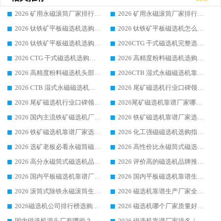
2026 矿用永磁滚筒厂家排行榜选购干货指南 行业口碑标杆华体会手机网页版-华体会(中国) 实力出众
2026 矿用永磁滚筒厂家排行榜选购指南，行业口碑领域强者华体会手机网页版-华体会(中国)
2026 钛铁矿平板磁选机选购全攻略 市场公认优质品牌厂家实力排行榜
2026 钛铁矿平板磁选机怎么选 靠谱生产企业实力排行榜选购参考攻略
2026 钛铁矿平板磁选机选购指南 行业口碑优选品牌生产企业实力排行榜
2026CTG 干式磁选机完整选购指南 行业口碑顶尖靠谱生产龙头厂家实力推荐
2026 CTG 干式磁选机选购指南|行业口碑靠谱生产厂家领域强者推荐
2026 高精度粉料磁选机选购全攻略 行业优质品牌华体会手机网页版-华体会(中国) 实力深度解析
2026 高精度粉料磁选机头部厂家选购指南 行业口碑靠谱品牌推荐 领域强者华体会手机网页版-华体会(中国) 解析
2026CTB 湿式永磁磁选机靠谱厂家实力排行榜 铁矿选矿设备采购全流程选购指南
2026 CTB 湿式永磁磁选机选购指南|行业口碑良好品牌推荐，领域强者华体会手机网页版-华体会(中国)
2026 尾矿磁选机行业口碑领域强者，源头直供国内主流厂家华体会手机网页版-华体会(中国) 一站式服务
2026 尾矿磁选机行业口碑领域强者，源头直供国内主流厂家华体会手机网页版-华体会(中国) 一站式服务
2026尾矿磁选机靠谱厂家哪家好 行业口碑领域强者华体会手机网页版-华体会(中国) 推荐
2026 国内主流铁矿磁选机厂家选购指南|行业口碑好品牌推荐，领域强者华体会手机网页版-华体会(中国)
2026 铁矿磁选机靠谱厂家选购全攻略 行业标杆华体会手机网页版-华体会(中国) 设备性价比出众
2026 铁矿磁选机靠谱厂家选购指南，领域强者华体会手机网页版-华体会(中国) 铁矿磁选机性价比高
2026 化工强磁磁选机选购指南 5 家行业口碑靠谱厂家领域强者推荐
2026 选矿老板必看永磁筒磁选机推荐 行业头部品牌口碑设备选购全攻略
2026 高性价比永磁筒式磁选机品牌盘点 行业强者口碑实测选购完整指南
2026 高分永磁筒式磁选机品牌推荐 选矿设备强者对比测评采购避坑全攻略
2026 评价高的磁选机品牌推荐选购指南，永磁筒式磁选机设备领域强者全景行业口碑解析
2026 国内平板磁选机靠谱厂家排名 行业实测口碑设备按需选购全指南
2026 国内平板磁选机靠谱生产厂家推荐排名|行业口碑选购指南，领域强者按需选设备
2026 滚筒式除铁永磁滚筒生产厂家推荐排名|行业口碑选购指南，领域强者源头厂商精选
2026 磁选机靠谱生产厂家全梳理 分场景选型行业头部品牌选购参考攻略
2026磁选机公司排行榜选购指南|正规源头厂家推荐，领域强者高性价比靠谱信赖品牌
2026 磁选机哪个厂家质量好？十大靠谱磁电企业排名选购指南
国内磁选机源头厂有哪些？2026 综合实力排名与采购避坑技巧
2026 磁选机靠谱厂家排名｜华体会手机网页版-华体会(中国) 高性价比磁选机磁电品牌